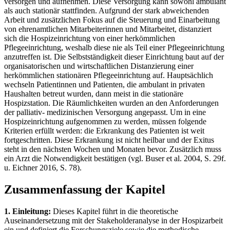
versorgen und aufnehmen. Diese Versorgung kann sowohl ambulant
als auch stationär stattfinden. Aufgrund der stark abweichenden
Arbeit und zusätzlichen Fokus auf die Steuerung und Einarbeitung
von ehrenamtlichen Mitarbeiterinnen und Mitarbeitet, distanziert
sich die Hospizeinrichtung von einer herkömmlichen
Pflegeeinrichtung, weshalb diese nie als Teil einer Pflegeeinrichtung
anzutreffen ist. Die Selbstständigkeit dieser Einrichtung baut auf der
organisatorischen und wirtschaftlichen Distanzierung einer
herkömmlichen stationären Pflegeeinrichtung auf. Hauptsächlich
wechseln Patientinnen und Patienten, die ambulant in privaten
Haushalten betreut wurden, dann meist in die stationäre
Hospizstation. Die Räumlichkeiten wurden an den Anforderungen
der palliativ- medizinischen Versorgung angepasst. Um in eine
Hospizeinrichtung aufgenommen zu werden, müssen folgende
Kriterien erfüllt werden: die Erkrankung des Patienten ist weit
fortgeschritten. Diese Erkrankung ist nicht heilbar und der Exitus
steht in den nächsten Wochen und Monaten bevor. Zusätzlich muss
ein Arzt die Notwendigkeit bestätigen (vgl. Buser et al. 2004, S. 29f.
u. Eichner 2016, S. 78).
Zusammenfassung der Kapitel
1. Einleitung:
Dieses Kapitel führt in die theoretische
Auseinandersetzung mit der Stakeholderanalyse in der Hospizarbeit
ein und definiert die Forschungsziele sowie die methodische