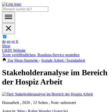
de
en
es
fr
Shop
GRIN Website
Texte veröffentlichen, Rundum-Service genießen
Zur Shop-Startseite
›
Soziale Arbeit / Sozialarbeit
Stakeholderanalyse im Bereich
der Hospiz Arbeit
Hausarbeit , 2020 , 12 Seiten , Note: unbenotet
Autor:in:
Marc- Robin Wunder (Autor:in)