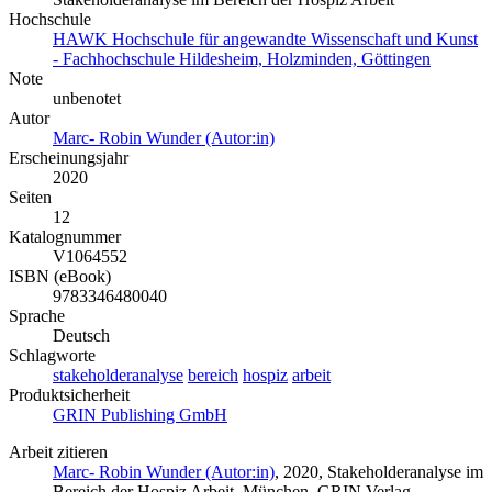
Hochschule
HAWK Hochschule für angewandte Wissenschaft und Kunst
- Fachhochschule Hildesheim, Holzminden, Göttingen
Note
unbenotet
Autor
Marc- Robin Wunder (Autor:in)
Erscheinungsjahr
2020
Seiten
12
Katalognummer
V1064552
ISBN (eBook)
9783346480040
Sprache
Deutsch
Schlagworte
stakeholderanalyse
bereich
hospiz
arbeit
Produktsicherheit
GRIN Publishing GmbH
Arbeit zitieren
Marc- Robin Wunder (Autor:in)
, 2020, Stakeholderanalyse im
Bereich der Hospiz Arbeit, München, GRIN Verlag,