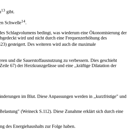
13
n
gibt.
14
ben Schwelle
.
 des Schlagvolumens bedingt, was wiederum eine Ökonomisierung der
 abgedeckt wird und nicht durch eine Frequenzerhöhung des
3) gesteigert. Des weiteren wird auch die maximale
en und die Sauerstoffausnutzung zu verbessern. Dies geschieht
eile 67) der Herzkranzgefässe und eine ,,kräftige Dilatation der
änderungen im Blut. Diese Anpassungen werden in ,,kurzfristige" und
n Belastung" (Weineck S.112). Diese Zunahme erklärt sich durch eine
g des Energiehaushalts zur Folge haben.