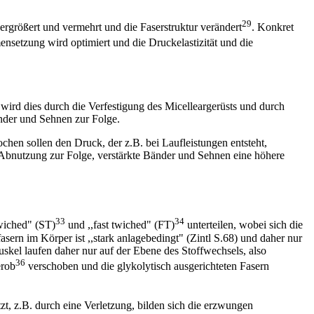
29
ergrößert und vermehrt und die Faserstruktur verändert
. Konkret
nsetzung wird optimiert und die Druckelastizität und die
ird dies durch die Verfestigung des Micelleargerüsts und durch
nder und Sehnen zur Folge.
en sollen den Druck, der z.B. bei Laufleistungen entsteht,
Abnutzung zur Folge, verstärkte Bänder und Sehnen eine höhere
33
34
twiched" (ST)
und ,,fast twiched" (FT)
unterteilen, wobei sich die
ern im Körper ist ,,stark anlagebedingt" (Zintl S.68) und daher nur
uskel laufen daher nur auf der Ebene des Stoffwechsels, also
36
erob
verschoben und die glykolytisch ausgerichteten Fasern
zt, z.B. durch eine Verletzung, bilden sich die erzwungen