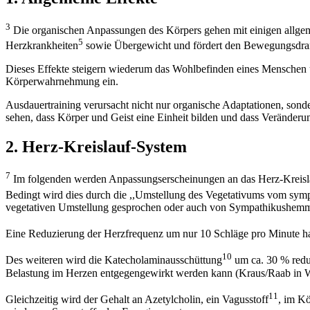
3
Die organischen Anpassungen des Körpers gehen mit einigen allgem
5
Herzkrankheiten
sowie Übergewicht und fördert den Bewegungsdra
Dieses Effekte steigern wiederum das Wohlbefinden eines Menschen un
Körperwahrnehmung ein.
Ausdauertraining verursacht nicht nur organische Adaptationen, sond
sehen, dass Körper und Geist eine Einheit bilden und dass Veränderu
2. Herz-Kreislauf-System
7
Im folgenden werden Anpassungserscheinungen an das Herz-Kreislau
Bedingt wird dies durch die ,,Umstellung des Vegetativums vom sy
vegetativen Umstellung gesprochen oder auch von Sympathikushemmung
Eine Reduzierung der Herzfrequenz um nur 10 Schläge pro Minute hat
10
Des weiteren wird die Katecholaminausschüttung
um ca. 30 % reduz
Belastung im Herzen entgegengewirkt werden kann (Kraus/Raab in 
11
Gleichzeitig wird der Gehalt an Azetylcholin, ein Vagusstoff
, im Kö