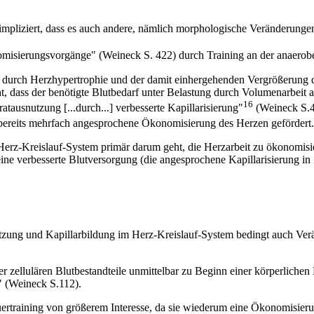
impliziert, dass es auch andere, nämlich morphologische Veränderunge
nomisierungsvorgänge" (Weineck S. 422) durch Training an der anaero
 durch Herzhypertrophie und der damit einhergehenden Vergrößerung
t, dass der benötigte Blutbedarf unter Belastung durch Volumenarbeit
16
atausnutzung [...durch...] verbesserte Kapillarisierung"
(Weineck S.42
 bereits mehrfach angesprochene Ökonomisierung des Herzen gefördert.
rz-Kreislauf-System primär darum geht, die Herzarbeit zu ökonomisier
ne verbesserte Blutversorgung (die angesprochene Kapillarisierung in Z
tzung und Kapillarbildung im Herz-Kreislauf-System bedingt auch Ver
er zellulären Blutbestandteile unmittelbar zu Beginn einer körperliche
" (Weineck S.112).
training von größerem Interesse, da sie wiederum eine Ökonomisierun