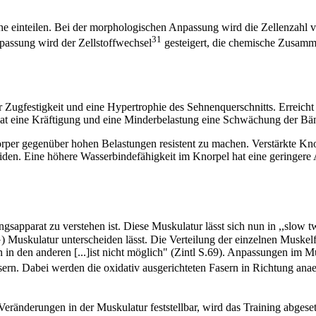
he einteilen. Bei der morphologischen Anpassung wird die Zellenzahl v
31
passung wird der Zellstoffwechsel
gesteigert, die chemische Zusamme
ugfestigkeit und eine Hypertrophie des Sehnenquerschnitts. Erreicht w
hat eine Kräftigung und eine Minderbelastung eine Schwächung der Bä
er gegenüber hohen Belastungen resistent zu machen. Verstärkte Knoch
den. Eine höhere Wasserbindefähigkeit im Knorpel hat eine geringere 
sapparat zu verstehen ist. Diese Muskulatur lässt sich nun in ,,slow 
uskulatur unterscheiden lässt. Die Verteilung der einzelnen Muskelfas
in den anderen [...]ist nicht möglich" (Zintl S.69). Anpassungen im M
rn. Dabei werden die oxidativ ausgerichteten Fasern in Richtung ana
Veränderungen in der Muskulatur feststellbar, wird das Training abgeset