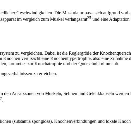
edlicher Geschwindigkeiten. Die Muskulatur passt sich aufgrund vorhan
25
gsapparat im vergleich zum Muskel verlangsamt
und eine Adaptation
rsystem zu vergleichen. Dabei ist die Reglergröße der Knochenquersch
m Knochen verursacht eine Knochenhypertrophie, also eine Zunahme de
ten, kommt es zur Knochatrophie und der Querschnitt nimmt ab.
ungsverhältnissen zu erreichen.
n den Ansatzzonen von Muskeln, Sehnen und Gelenkkapseln werden Ho
7
.
lkchen (subsantia spongiosa). Knochenverbindungen und lokale Knoch