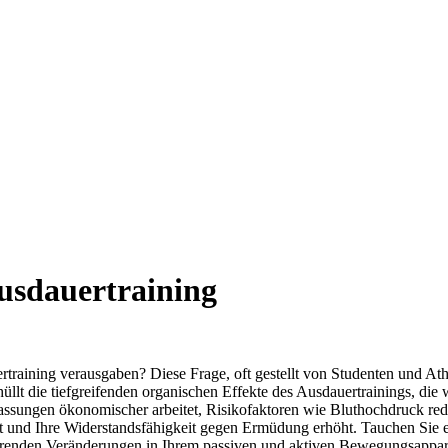
usdauertraining
training verausgaben? Diese Frage, oft gestellt von Studenten und Athl
lt die tiefgreifenden organischen Effekte des Ausdauertrainings, die 
ssungen ökonomischer arbeitet, Risikofaktoren wie Bluthochdruck reduzi
rt und Ihre Widerstandsfähigkeit gegen Ermüdung erhöht. Tauchen Sie e
nierenden Veränderungen in Ihrem passiven und aktiven Bewegungsappa