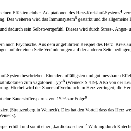
4
einen Effekten einher. Adaptationen des Herz-Kreislauf-Systems
verr
6
ng. Des weiteren wird das Immunsystem
gestärkt und die allgemeine L
d dadurch sein Selbstwertgefühl. Dieses wird durch Stress-, Angst- u
ern auch Psychische. Aus dem angeführtem Beispiel des Herz- Kreislau
ngen auf der einen Seite Veränderungen auf der anderen Seite bedingen
f-System beschrieben. Eine der auffälligsten und gut messbaren Effe
8
mpathikotonen zum vagotonen Typ"
(Weineck S.419). Also von der Leist
. Hierbei wird der Sauerstoffverbrauch im Herz verringert, die Herz
9
 eine Sauerstoffersparnis von 15 % zur Folge
.
iert (Strauzenberg in Weineck). Dies hat den Vorteil dass das Herz we
Weineck).
12
rper erhöht und somit einer ,,kardiotoxischen
Wirkung durch Katecho