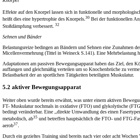
Knorpel
Effekte auf den Knorpel lassen sich in funktionelle und morphologisc
30
heißt dies eine hypertrophie des Knorpels.
Bei der funktionellen An
32
Stoßdämpfung verbessert.
Sehnen und Bänder
Belastungsreize bedingen an Bändern und Sehnen eine Zunahmen der Z
Micellenvermehrung (Tittel in Weineck S.141). Eine Mehrbelastung 
Adaptationen am passiven Bewegungsapparat haben das Ziel, den Körp
auffangen und gleichmäßig verteilen um so Knochenbrüche zu vermei
Belastbarkeit der an sportlichen Tätigkeiten beteiligten Muskulatur.
5.2 aktiver Bewegungsapparat
Weiter oben wurde bereits erwähnt, was unter einem aktiven Bewegung
FT- Muskulatur nochmals in oxidative (FTO) und glykolytische (FTG) M
bedingt veränderbar. Eine ,,direkte Umwandlung des einen Fasertypen 
35
metabolisch, ab
und betreffen hauptsächlich die FTO- und FTG-Fase
37
aerob
.
Durch ein gezieltes Training sind bereits nach vier oder acht Wochen 