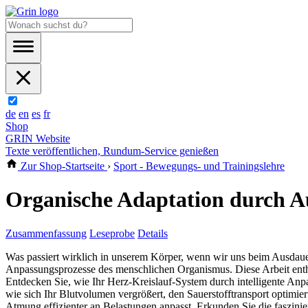
de
en
es
fr
Shop
GRIN Website
Texte veröffentlichen, Rundum-Service genießen
Zur Shop-Startseite
›
Sport - Bewegungs- und Trainingslehre
Organische Adaptation durch A
Zusammenfassung
Leseprobe
Details
Was passiert wirklich in unserem Körper, wenn wir uns beim Ausdauer
Anpassungsprozesse des menschlichen Organismus. Diese Arbeit enthül
Entdecken Sie, wie Ihr Herz-Kreislauf-System durch intelligente Anpa
wie sich Ihr Blutvolumen vergrößert, den Sauerstofftransport optimie
Atmung effizienter an Belastungen anpasst. Erkunden Sie die faszi