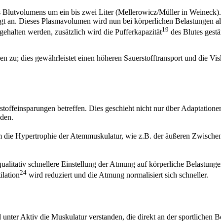
Blutvolumens um ein bis zwei Liter (Mellerowicz/Müller in Weineck). 
igt an. Dieses Plasmavolumen wird nun bei körperlichen Belastungen a
19
ehalten werden, zusätzlich wird die Pufferkapazität
des Blutes gestä
u; dies gewährleistet einen höheren Sauerstofftransport und die Visko
stoffeinsparungen betreffen. Dies geschieht nicht nur über Adaptation
den.
 die Hypertrophie der Atemmuskulatur, wie z.B. der äußeren Zwischen
 qualitativ schnellere Einstellung der Atmung auf körperliche Belastu
24
ilation
wird reduziert und die Atmung normalisiert sich schneller.
d unter Aktiv die Muskulatur verstanden, die direkt an der sportliche