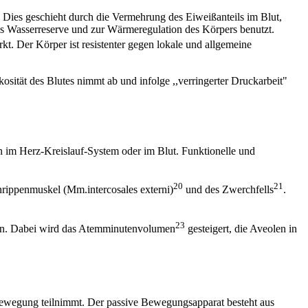
Dies geschieht durch die Vermehrung des Eiweißanteils im Blut,
ls Wasserreserve und zur Wärmeregulation des Körpers benutzt.
rkt. Der Körper ist resistenter gegen lokale und allgemeine
sität des Blutes nimmt ab und infolge ,,verringerter Druckarbeit"
en im Herz-Kreislauf-System oder im Blut. Funktionelle und
20
21
rippenmuskel (Mm.intercosales externi)
und des Zwerchfells
.
23
ngen. Dabei wird das Atemminutenvolumen
gesteigert, die Aveolen in
n Bewegung teilnimmt. Der passive Bewegungsapparat besteht aus