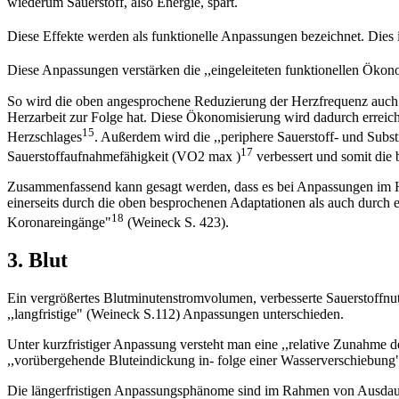
wiederum Sauerstoff, also Energie, spart.
Diese Effekte werden als funktionelle Anpassungen bezeichnet. Dies 
Diese Anpassungen verstärken die ,,eingeleiteten funktionellen Öko
So wird die oben angesprochene Reduzierung der Herzfrequenz auch
Herzarbeit zur Folge hat. Diese Ökonomisierung wird dadurch erreich
15
Herzschlages
. Außerdem wird die ,,periphere Sauerstoff- und Substr
17
Sauerstoffaufnahmefähigkeit (VO2 max )
verbessert und somit die
Zusammenfassend kann gesagt werden, dass es bei Anpassungen im He
einerseits durch die oben besprochenen Adaptationen als auch durch ei
18
Koronareingänge"
(Weineck S. 423).
3. Blut
Ein vergrößertes Blutminutenstromvolumen, verbesserte Sauerstoffnu
,,langfristige" (Weineck S.112) Anpassungen unterschieden.
Unter kurzfristiger Anpassung versteht man eine ,,relative Zunahme d
,,vorübergehende Bluteindickung in- folge einer Wasserverschiebung
Die längerfristigen Anpassungsphänome sind im Rahmen von Ausdauer