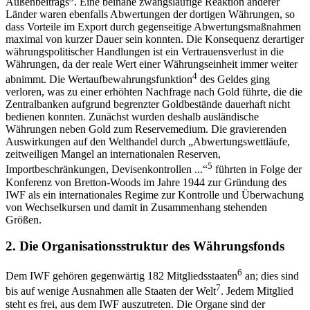
Außenbeitrags
. Eine beinahe zwangsläufige Reaktion anderer
Länder waren ebenfalls Abwertungen der dortigen Währungen, so
dass Vorteile im Export durch gegenseitige Abwertungsmaßnahmen
maximal von kurzer Dauer sein konnten. Die Konsequenz derartiger
währungspolitischer Handlungen ist ein Vertrauensverlust in die
Währungen, da der reale Wert einer Währungseinheit immer weiter
4
abnimmt. Die Wertaufbewahrungsfunktion
des Geldes ging
verloren, was zu einer erhöhten Nachfrage nach Gold führte, die die
Zentralbanken aufgrund begrenzter Goldbestände dauerhaft nicht
bedienen konnten. Zunächst wurden deshalb ausländische
Währungen neben Gold zum Reservemedium. Die gravierenden
Auswirkungen auf den Welthandel durch „Abwertungswettläufe,
zeitweiligen Mangel an internationalen Reserven,
5
Importbeschränkungen, Devisenkontrollen ...“
führten in Folge der
Konferenz von Bretton-Woods im Jahre 1944 zur Gründung des
IWF als ein internationales Regime zur Kontrolle und Überwachung
von Wechselkursen und damit in Zusammenhang stehenden
Größen.
2. Die Organisationsstruktur des Währungsfonds
6
Dem IWF gehören gegenwärtig 182 Mitgliedsstaaten
an; dies sind
7
bis auf wenige Ausnahmen alle Staaten der Welt
. Jedem Mitglied
steht es frei, aus dem IWF auszutreten. Die Organe sind der