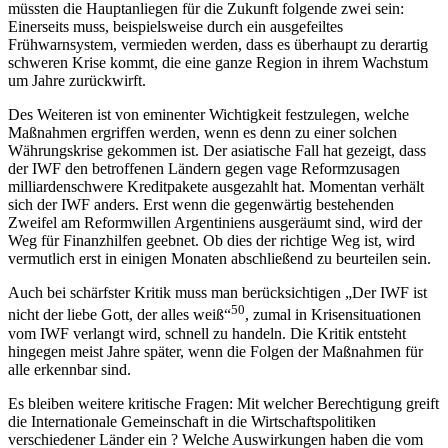
müssten die Hauptanliegen für die Zukunft folgende zwei sein:
Einerseits muss, beispielsweise durch ein ausgefeiltes
Frühwarnsystem, vermieden werden, dass es überhaupt zu derartig
schweren Krise kommt, die eine ganze Region in ihrem Wachstum
um Jahre zurückwirft.
Des Weiteren ist von eminenter Wichtigkeit festzulegen, welche
Maßnahmen ergriffen werden, wenn es denn zu einer solchen
Währungskrise gekommen ist. Der asiatische Fall hat gezeigt, dass
der IWF den betroffenen Ländern gegen vage Reformzusagen
milliardenschwere Kreditpakete ausgezahlt hat. Momentan verhält
sich der IWF anders. Erst wenn die gegenwärtig bestehenden
Zweifel am Reformwillen Argentiniens ausgeräumt sind, wird der
Weg für Finanzhilfen geebnet. Ob dies der richtige Weg ist, wird
vermutlich erst in einigen Monaten abschließend zu beurteilen sein.
Auch bei schärfster Kritik muss man berücksichtigen „Der IWF ist
50
nicht der liebe Gott, der alles weiß“
, zumal in Krisensituationen
vom IWF verlangt wird, schnell zu handeln. Die Kritik entsteht
hingegen meist Jahre später, wenn die Folgen der Maßnahmen für
alle erkennbar sind.
Es bleiben weitere kritische Fragen: Mit welcher Berechtigung greift
die Internationale Gemeinschaft in die Wirtschaftspolitiken
verschiedener Länder ein ? Welche Auswirkungen haben die vom