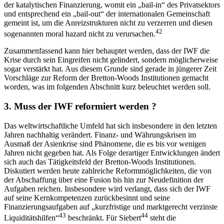
der katalytischen Finanzierung, womit ein „bail-in“ des Privatsektors
und entsprechend ein „bail-out“ der internationalen Gemeinschaft
gemeint ist, um die Anreizstrukturen nicht zu verzerren und diesen
42
sogenannten moral hazard nicht zu verursachen.
Zusammenfassend kann hier behauptet werden, dass der IWF die
Krise durch sein Eingreifen nicht gelindert, sondern möglicherweise
sogar verstärkt hat. Aus diesem Grunde sind gerade in jüngerer Zeit
Vorschläge zur Reform der Bretton-Woods Institutionen gemacht
worden, was im folgenden Abschnitt kurz beleuchtet werden soll.
3. Muss der IWF reformiert werden ?
Das weltwirtschaftliche Umfeld hat sich insbesondere in den letzten
Jahren nachhaltig verändert. Finanz- und Währungskrisen im
Ausmaß der Asienkrise sind Phänomene, die es bis vor wenigen
Jahren nicht gegeben hat. Als Folge derartiger Entwicklungen ändert
sich auch das Tätigkeitsfeld der Bretton-Woods Institutionen.
Diskutiert werden heute zahlreiche Reformmöglichkeiten, die von
der Abschaffung über eine Fusion bis hin zur Neudefinition der
Aufgaben reichen. Insbesondere wird verlangt, dass sich der IWF
auf seine Kernkompetenzen zurückbesinnt und seine
Finanzierungsaufgaben auf „kurzfristige und marktgerecht verzinste
43
44
Liquiditätshilfen“
beschränkt. Für Siebert
steht die