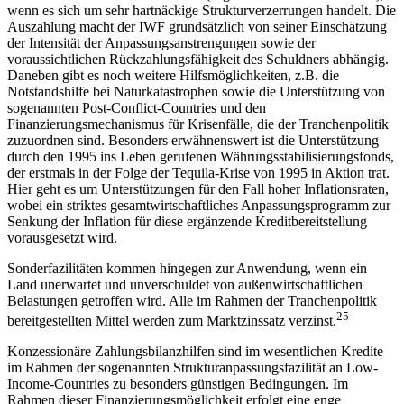
wenn es sich um sehr hartnäckige Strukturverzerrungen handelt. Die
Auszahlung macht der IWF grundsätzlich von seiner Einschätzung
der Intensität der Anpassungsanstrengungen sowie der
voraussichtlichen Rückzahlungsfähigkeit des Schuldners abhängig.
Daneben gibt es noch weitere Hilfsmöglichkeiten, z.B. die
Notstandshilfe bei Naturkatastrophen sowie die Unterstützung von
sogenannten Post-Conflict-Countries und den
Finanzierungsmechanismus für Krisenfälle, die der Tranchenpolitik
zuzuordnen sind. Besonders erwähnenswert ist die Unterstützung
durch den 1995 ins Leben gerufenen Währungsstabilisierungsfonds,
der erstmals in der Folge der Tequila-Krise von 1995 in Aktion trat.
Hier geht es um Unterstützungen für den Fall hoher Inflationsraten,
wobei ein striktes gesamtwirtschaftliches Anpassungsprogramm zur
Senkung der Inflation für diese ergänzende Kreditbereitstellung
vorausgesetzt wird.
Sonderfazilitäten kommen hingegen zur Anwendung, wenn ein
Land unerwartet und unverschuldet von außenwirtschaftlichen
Belastungen getroffen wird. Alle im Rahmen der Tranchenpolitik
25
bereitgestellten Mittel werden zum Marktzinssatz verzinst.
Konzessionäre Zahlungsbilanzhilfen sind im wesentlichen Kredite
im Rahmen der sogenannten Strukturanpassungsfazilität an Low-
Income-Countries zu besonders günstigen Bedingungen. Im
Rahmen dieser Finanzierungsmöglichkeit erfolgt eine enge