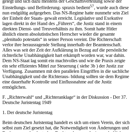
gelegt und sich dazu meistens der Geschäftsverteilung sowie der
57
Einstellungs- und Beförderung- spraxis bedient
, wurde auch diese
nun endgültig aufgegeben. Das NS-Regime hatte nunmehr sein Ziel
der Einheit der Staats- gewalt erreicht. Legislative und Exekutive
lagen direkt in der Hand des „Führers“, die Justiz stand in einem
direkten Dienst- und Treuverhältnis zu ihm. Somit hatte Hitler
ähnlich einem absolutistischen Herrscher wieder die gesamte
„plenitudo potestatis“ in seiner Person vereint. Die Richterschaft
verlor ihre herausragende Stellung innerhalb der Beamtenschaft.
Alles was seit der Zeit der Aufklärung in Bezug auf die persönliche
richterliche Unabhängigkeit hart erkämpft worden war, war dahin.
Dem NS-Staat lag somit ein machtvolles und wie die Praxis zeigte
ein sehr effizientes Mittel zur Steuerung ( siehe 3b ) der Justiz zur
Verfügung. Zusammen mit den parallelen Eingriffen in die sachliche
Unabhängigkeit und die Richteraus- bildung sollten sie dem Regime
eine dauerhafte Kontrolle und Einflussnahme auf die Justiz
ermöglichen.
F. „Richterwahl“ und „Richteranklage“ in der Diskussion - Der 37.
Deutsche Juristentag 1949
1. Der deutsche Juristentag
Beim deutschen Juristentag handelt es sich um einen Verein, der sich
selbst zum Ziel gesetzt hat, die Notwendigkeit von Änderungen und