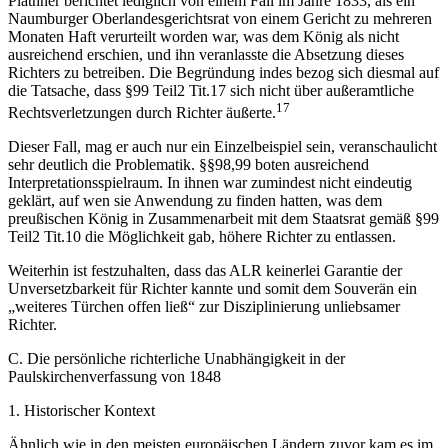
Plathner berichtet lediglich von einem Fall im Jahre 1833, als ein
Naumburger Oberlandesgerichtsrat von einem Gericht zu mehreren
Monaten Haft verurteilt worden war, was dem König als nicht
ausreichend erschien, und ihn veranlasste die Absetzung dieses
Richters zu betreiben. Die Begründung indes bezog sich diesmal auf
die Tatsache, dass §99 Teil2 Tit.17 sich nicht über außeramtliche
17
Rechtsverletzungen durch Richter äußerte.
Dieser Fall, mag er auch nur ein Einzelbeispiel sein, veranschaulicht
sehr deutlich die Problematik. §§98,99 boten ausreichend
Interpretationsspielraum. In ihnen war zumindest nicht eindeutig
geklärt, auf wen sie Anwendung zu finden hatten, was dem
preußischen König in Zusammenarbeit mit dem Staatsrat gemäß §99
Teil2 Tit.10 die Möglichkeit gab, höhere Richter zu entlassen.
Weiterhin ist festzuhalten, dass das ALR keinerlei Garantie der
Unversetzbarkeit für Richter kannte und somit dem Souverän ein
„weiteres Türchen offen ließ“ zur Disziplinierung unliebsamer
Richter.
C. Die persönliche richterliche Unabhängigkeit in der
Paulskirchenverfassung von 1848
1. Historischer Kontext
Ähnlich wie in den meisten europäischen Ländern zuvor kam es im