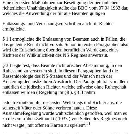
Eine der ersten Maßnahmen zur Beseitigung der persönlichen
richterlichen Unabhängigkeit stellte das BBG vom 07.04.1933 dar,
welches die Anwendung der für alle Beamten gültigen
Entlassungs- und Versetzungsvorschriften auch für Richter
ermöglichte.
$ 1 I ermöglichte die Entlassung von Beamten auch in Fällen, die
das geltende Recht nicht vorsah. Schon im ersten Paragraphen also
wird die Entscheidung über den beruflichen Werdegang eines
Richters der Willkürlichkeit des NS-Regimes anvertraut.
§ 3 I legte fest, dass Beamte nicht-arischer Abstammung, in den
Ruhestand zu versetzen sind. In diesem Paragraphen fand die
Rassenideologie des NS-Staates und der Wunsch nach der
Arisierung der Justiz ihren Ausdruck. Der Paragraph traf vor allem
natürlich die jüdischen Richter, welche teilweise ohne Ruhegehalt
entlassen wurden ( Regelung im §8 ). §3 II nahm
jedoch Frontkämpfer des ersten Weltkriegs und Richter aus, die
seinerzeit Väter oder Söhne verloren hatten. Diese
AusnahmeRegelung wurde wahrscheinlich getroffen, weil man es
zu diesem frühen Zeitpunkt ( 1933 ) von Seiten des Regimes noch
41
nicht wagte „mit offenen Karten zu spielen“.