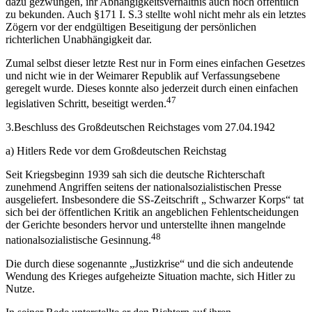
dazu gezwungen, ihr Abhängigkeitsverhältnis auch noch öffentlich
zu bekunden. Auch §171 I. S.3 stellte wohl nicht mehr als ein letztes
Zögern vor der endgültigen Beseitigung der persönlichen
richterlichen Unabhängigkeit dar.
Zumal selbst dieser letzte Rest nur in Form eines einfachen Gesetzes
und nicht wie in der Weimarer Republik auf Verfassungsebene
geregelt wurde. Dieses konnte also jederzeit durch einen einfachen
47
legislativen Schritt, beseitigt werden.
3.Beschluss des Großdeutschen Reichstages vom 27.04.1942
a) Hitlers Rede vor dem Großdeutschen Reichstag
Seit Kriegsbeginn 1939 sah sich die deutsche Richterschaft
zunehmend Angriffen seitens der nationalsozialistischen Presse
ausgeliefert. Insbesondere die SS-Zeitschrift „ Schwarzer Korps“ tat
sich bei der öffentlichen Kritik an angeblichen Fehlentscheidungen
der Gerichte besonders hervor und unterstellte ihnen mangelnde
48
nationalsozialistische Gesinnung.
Die durch diese sogenannte „Justizkrise“ und die sich andeutende
Wendung des Krieges aufgeheizte Situation machte, sich Hitler zu
Nutze.