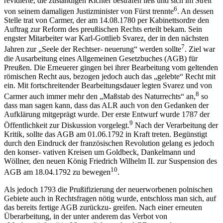
revidierte, die zuständigen Richter bestrafen ließ und sich im Streit
6
von seinem damaligen Justizminister von Fürst trennte
. An dessen
Stelle trat von Carmer, der am 14.08.1780 per Kabinettsordre den
Auftrag zur Reform des preußischen Rechts erteilt bekam. Sein
engster Mitarbeiter war Karl-Gottlieb Svarez, der in den nächsten
7
Jahren zur „Seele der Rechtser- neuerung“ werden sollte
. Ziel war
die Ausarbeitung eines Allgemeinen Gesetzbuches (AGB) für
Preußen. Die Erneuerer gingen bei ihrer Bearbeitung vom geltenden
römischen Recht aus, bezogen jedoch auch das „gelebte“ Recht mit
ein. Mit fortschreitender Bearbeitungsdauer legten Svarez und von
8
Carmer auch immer mehr den „Maßstab des Naturrechts“ an,
so
dass man sagen kann, dass das ALR auch von den Gedanken der
Aufklärung mitgeprägt wurde. Der erste Entwurf wurde 1787 der
9
Öffentlichkeit zur Diskussion vorgelegt.
Nach der Verarbeitung der
Kritik, sollte das AGB am 01.06.1792 in Kraft treten. Begünstigt
durch den Eindruck der französischen Revolution gelang es jedoch
den konser- vativen Kreisen um Goldbeck, Dankelmann und
Wöllner, den neuen König Friedrich Wilhelm II. zur Suspension des
10
AGB am 18.04.1792 zu bewegen
.
Als jedoch 1793 die Prußifizierung der neuerworbenen polnischen
Gebiete auch in Rechtsfragen nötig wurde, entschloss man sich, auf
das bereits fertige AGB zurückzu- greifen. Nach einer erneuten
Überarbeitung, in der unter anderem das Verbot von