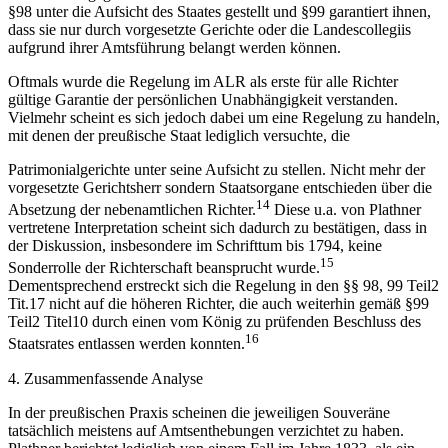
§98 unter die Aufsicht des Staates gestellt und §99 garantiert ihnen,
dass sie nur durch vorgesetzte Gerichte oder die Landescollegiis
aufgrund ihrer Amtsführung belangt werden können.
Oftmals wurde die Regelung im ALR als erste für alle Richter
gültige Garantie der persönlichen Unabhängigkeit verstanden.
Vielmehr scheint es sich jedoch dabei um eine Regelung zu handeln,
mit denen der preußische Staat lediglich versuchte, die
Patrimonialgerichte unter seine Aufsicht zu stellen. Nicht mehr der
vorgesetzte Gerichtsherr sondern Staatsorgane entschieden über die
14
Absetzung der nebenamtlichen Richter.
Diese u.a. von Plathner
vertretene Interpretation scheint sich dadurch zu bestätigen, dass in
der Diskussion, insbesondere im Schrifttum bis 1794, keine
15
Sonderrolle der Richterschaft beansprucht wurde.
Dementsprechend erstreckt sich die Regelung in den §§ 98, 99 Teil2
Tit.17 nicht auf die höheren Richter, die auch weiterhin gemäß §99
Teil2 Titel10 durch einen vom König zu prüfenden Beschluss des
16
Staatsrates entlassen werden konnten.
4. Zusammenfassende Analyse
In der preußischen Praxis scheinen die jeweiligen Souveräne
tatsächlich meistens auf Amtsenthebungen verzichtet zu haben.