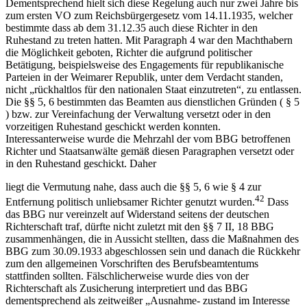
Dementsprechend hielt sich diese Regelung auch nur zwei Jahre bis
zum ersten VO zum Reichsbürgergesetz vom 14.11.1935, welcher
bestimmte dass ab dem 31.12.35 auch diese Richter in den
Ruhestand zu treten hatten. Mit Paragraph 4 war den Machthabern
die Möglichkeit geboten, Richter die aufgrund politischer
Betätigung, beispielsweise des Engagements für republikanische
Parteien in der Weimarer Republik, unter dem Verdacht standen,
nicht „rückhaltlos für den nationalen Staat einzutreten“, zu entlassen.
Die §§ 5, 6 bestimmten das Beamten aus dienstlichen Gründen ( § 5
) bzw. zur Vereinfachung der Verwaltung versetzt oder in den
vorzeitigen Ruhestand geschickt werden konnten.
Interessanterweise wurde die Mehrzahl der vom BBG betroffenen
Richter und Staatsanwälte gemäß diesen Paragraphen versetzt oder
in den Ruhestand geschickt. Daher
liegt die Vermutung nahe, dass auch die §§ 5, 6 wie § 4 zur
42
Entfernung politisch unliebsamer Richter genutzt wurden.
Dass
das BBG nur vereinzelt auf Widerstand seitens der deutschen
Richterschaft traf, dürfte nicht zuletzt mit den §§ 7 II, 18 BBG
zusammenhängen, die in Aussicht stellten, dass die Maßnahmen des
BBG zum 30.09.1933 abgeschlossen sein und danach die Rückkehr
zum den allgemeinen Vorschriften des Berufsbeamtentums
stattfinden sollten. Fälschlicherweise wurde dies von der
Richterschaft als Zusicherung interpretiert und das BBG
dementsprechend als zeitweißer „Ausnahme- zustand im Interesse