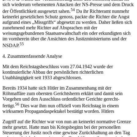
sich wiederum vehementen Attacken der NS-Presse und dem Druck
54
der Öffentlichkeit ausgesetzt sahen.
Da ihr Richteramt nunmehr
keinerlei gesetzlichen Schutz genoss, packte die Richter die Angst
aufgrund eines „Missgriffs“ abgesetzt zu werden. Daher ließen sich
zunehmend mehr Richter auf Absprachen mit der
weisungsgebundenen Staatsanwaltschaft ein oder erkundigten sich
im vornherein über die Ansichten des Justizministeriums und der
55
NSDAP.
4. Zusammenfassende Analyse
Mit dem Reichstagsbeschluss vom 27.04.1942 wurde der
kontinuierliche Abbau der persönlichen richterlichen
Unabhängigkeit seit 1933 abgeschlossen.
Bereits 1934 hatte sich Hitler im Zusammenhang mit der
Röhmaffäre zum obersten Gerichtsherrn erklärt und damit sein
Vorgehen und den Ausschluss ordentlicher Gerichte gerecht-
56
fertigt.
Dies war ihm nun offiziell vom Reichstag in einem
wirksamen Propagandaspektakel bestätigt worden. Hitlers
Zugriff auf die Richter war von nun an keinerlei normative Grenze
mehr gesetzt. Hatte man bis Kriegsbeginn bei der personellen
Steuerung der Justiz noch eine gewisse Zurückhaltung an den Tag