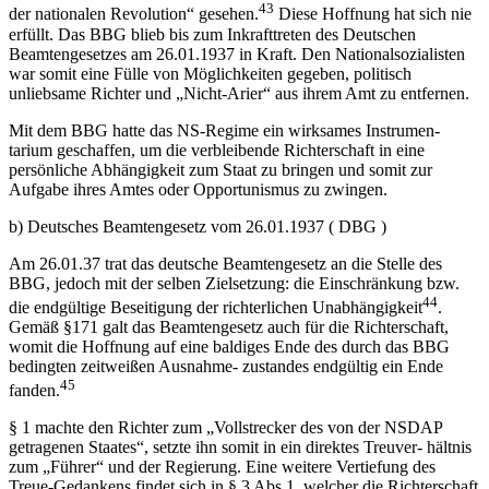
43
der nationalen Revolution“ gesehen.
Diese Hoffnung hat sich nie
erfüllt. Das BBG blieb bis zum Inkrafttreten des Deutschen
Beamtengesetzes am 26.01.1937 in Kraft. Den Nationalsozialisten
war somit eine Fülle von Möglichkeiten gegeben, politisch
unliebsame Richter und „Nicht-Arier“ aus ihrem Amt zu entfernen.
Mit dem BBG hatte das NS-Regime ein wirksames Instrumen-
tarium geschaffen, um die verbleibende Richterschaft in eine
persönliche Abhängigkeit zum Staat zu bringen und somit zur
Aufgabe ihres Amtes oder Opportunismus zu zwingen.
b) Deutsches Beamtengesetz vom 26.01.1937 ( DBG )
Am 26.01.37 trat das deutsche Beamtengesetz an die Stelle des
BBG, jedoch mit der selben Zielsetzung: die Einschränkung bzw.
44
die endgültige Beseitigung der richterlichen Unabhängigkeit
.
Gemäß §171 galt das Beamtengesetz auch für die Richterschaft,
womit die Hoffnung auf eine baldiges Ende des durch das BBG
bedingten zeitweißen Ausnahme- zustandes endgültig ein Ende
45
fanden.
§ 1 machte den Richter zum „Vollstrecker des von der NSDAP
getragenen Staates“, setzte ihn somit in ein direktes Treuver- hältnis
zum „Führer“ und der Regierung. Eine weitere Vertiefung des
Treue-Gedankens findet sich in § 3 Abs.1, welcher die Richterschaft