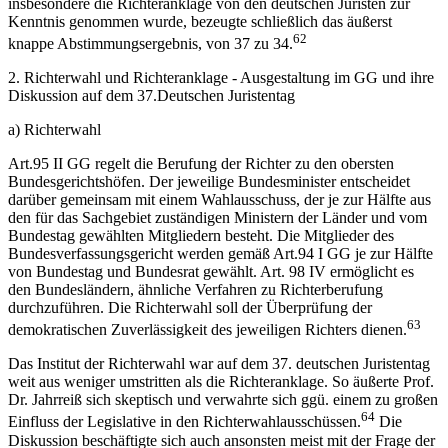
insbesondere die Richteranklage von den deutschen Juristen zur
Kenntnis genommen wurde, bezeugte schließlich das äußerst
62
knappe Abstimmungsergebnis, von 37 zu 34.
2. Richterwahl und Richteranklage - Ausgestaltung im GG und ihre
Diskussion auf dem 37.Deutschen Juristentag
a) Richterwahl
Art.95 II GG regelt die Berufung der Richter zu den obersten
Bundesgerichtshöfen. Der jeweilige Bundesminister entscheidet
darüber gemeinsam mit einem Wahlausschuss, der je zur Hälfte aus
den für das Sachgebiet zuständigen Ministern der Länder und vom
Bundestag gewählten Mitgliedern besteht. Die Mitglieder des
Bundesverfassungsgericht werden gemäß Art.94 I GG je zur Hälfte
von Bundestag und Bundesrat gewählt. Art. 98 IV ermöglicht es
den Bundesländern, ähnliche Verfahren zu Richterberufung
durchzuführen. Die Richterwahl soll der Überprüfung der
63
demokratischen Zuverlässigkeit des jeweiligen Richters dienen.
Das Institut der Richterwahl war auf dem 37. deutschen Juristentag
weit aus weniger umstritten als die Richteranklage. So äußerte Prof.
Dr. Jahrreiß sich skeptisch und verwahrte sich ggü. einem zu großen
64
Einfluss der Legislative in den Richterwahlausschüssen.
Die
Diskussion beschäftigte sich auch ansonsten meist mit der Frage der