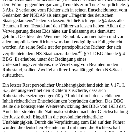
dem Führer gegenüber gar zur „Treue bis zum Tode“ verpflichtete. §
3 Abs. 2 verlangte vom Richter sich in seinen Entscheidungen vom
Gedanken der NSDAP als einziger „Trägerin des deutschen
Staatsgedankens“ leiten zu lassen. Schließlich regelte §4 dass alle
Beamten ihren Treueid auf den Führer zu leisten haben. Allein die
Verweigerung dieses Eids hätte zur Entlassung aus dem Amt
geführt. Das Ideal der Weimarer Republik vom neutralen und vor
allem unpolitischen Richter war damit endgültig zu Fall gebracht
worden. An seine Stelle trat der parteipolitische Richter, der sich
46
verpflichtete dem NS-Staat zuzuarbeiten.
§ 71 DBG ähnelte § 4
BBG. Er erlaubte, unter der Bedingung eines
Untersuchungsverfahrens, die Versetzung von Beamten in den
Ruhestand, sollten Zweifel an ihrer Loyalität ggü. dem NS-Staat
auftauchen.
Ein letzter Rest persönlicher Unabhängigkeit fand sich im § 171 I.
S.3, der ausgerechnet den Richtern zusicherte, dass sich
Ruhestandversetzungen gemäß § 71 nicht durch den sachlichen
Inhalt richterlicher Entscheidungen begründen durften. Das DBG
stellte die konsequente Weiterentwicklung des BBG von 1933 dar.
Auch hier strebten die Nationalsozialisten nach der Gleichschaltung
der Justiz durch Eingriff in die persönliche richterliche
Unabhängigkeit. Durch die Verpflichtung zum Eid auf den Führer
wurden die deutschen Beamten und mit ihnen die Richterschaft