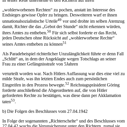
In seiner Rede unterstellte er den Richtern auf ihren
„wohlerworbenen Rechten“ zu pochen, anstatt im Interesse des
Endsieges gewisse Opfer zu bringen. Desweiteren warf er ihnen
49
unnationalsozialistische Urteile
vor und drohte im selben Atemzug
damit, Richter die das „Gebot der Stunde“ nicht erkennen würden,
50
ihres Amtes zu entheben.
Für sich selbst forderte er das Recht,
jeden Deutschen ohne Rücksicht auf „wohlerworbene Rechte“
51
seines Amtes entheben zu können
Als Paradebeispiel richterlicher Unzulänglichkeit führte er denn Fall
„Schlitt“ an, in dem der Angeklagte wegen Totschlags an seiner
Frau zu einer Gefängnisstrafe von 5Jahren
verurteilt worden war. Nach Hitlers Auffassung war dies eine viel zu
milde Strafe, was ihn letzten Endes auch zum persönlichen
52
Eingreifen in den Prozess bewegte.
Reichstagspräsident Göring
forderte anschließend die Abgeordneten auf, die von Hitler
geforderten Rechte zu bestätigen, was diese dann per Akklamation
53
taten
.
b) Die Folgen des Beschlusses vom 27.04.1942
In Folge der sogenannten „Richterschelte“ und des Beschlusses vom
27.04.42 wuchs die Verunsicherung unter den Richtern, zumal sie