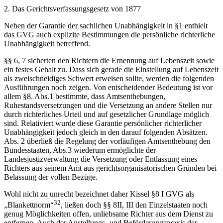
2. Das Gerichtsverfassungsgesetz von 1877
Neben der Garantie der sachlichen Unabhängigkeit in §1 enthielt
das GVG auch explizite Bestimmungen die persönliche richterliche
Unabhängigkeit betreffend.
§§ 6, 7 sicherten den Richtern die Ernennung auf Lebenszeit sowie
ein festes Gehalt zu. Dass sich gerade die Einstellung auf Lebenszeit
als zweischneidiges Schwert erweisen sollte, werden die folgenden
Ausführungen noch zeigen. Von entscheidender Bedeutung ist vor
allem §8. Abs.1 bestimmte, dass Amtsenthebungen,
Ruhestandsversetzungen und die Versetzung an andere Stellen nur
durch richterliches Urteil und auf gesetzlicher Grundlage möglich
sind. Relativiert wurde diese Garantie persönlicher richterlicher
Unabhängigkeit jedoch gleich in den darauf folgenden Absätzen.
Abs. 2 überließ die Regelung der vorläufigen Amtsenthebung den
Bundesstaaten, Abs.3 wiederum ermöglichte der
Landesjustizverwaltung die Versetzung oder Entlassung eines
Richters aus seinem Amt aus gerichtsorganisatorischen Gründen bei
Belassung der vollen Bezüge.
Wohl nicht zu unrecht bezeichnet daher Kissel §8 I GVG als
32
„Blankettnorm“
, ließen doch §§ 8II, III den Einzelstaaten noch
genug Möglichkeiten offen, unliebsame Richter aus dem Dienst zu
entfernen. Auch der Anstellungs- und Beförderungspraxis der