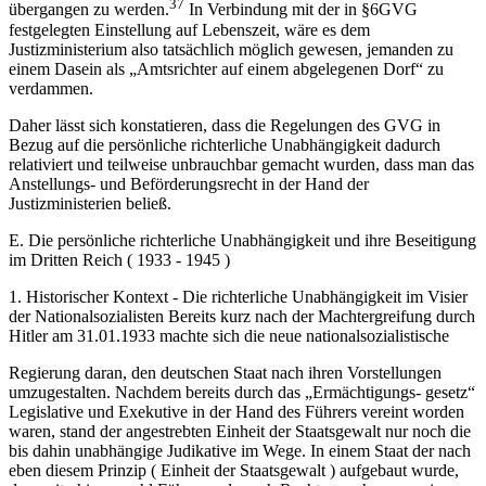
37
übergangen zu werden.
In Verbindung mit der in §6GVG
festgelegten Einstellung auf Lebenszeit, wäre es dem
Justizministerium also tatsächlich möglich gewesen, jemanden zu
einem Dasein als „Amtsrichter auf einem abgelegenen Dorf“ zu
verdammen.
Daher lässt sich konstatieren, dass die Regelungen des GVG in
Bezug auf die persönliche richterliche Unabhängigkeit dadurch
relativiert und teilweise unbrauchbar gemacht wurden, dass man das
Anstellungs- und Beförderungsrecht in der Hand der
Justizministerien beließ.
E. Die persönliche richterliche Unabhängigkeit und ihre Beseitigung
im Dritten Reich ( 1933 - 1945 )
1. Historischer Kontext - Die richterliche Unabhängigkeit im Visier
der Nationalsozialisten Bereits kurz nach der Machtergreifung durch
Hitler am 31.01.1933 machte sich die neue nationalsozialistische
Regierung daran, den deutschen Staat nach ihren Vorstellungen
umzugestalten. Nachdem bereits durch das „Ermächtigungs- gesetz“
Legislative und Exekutive in der Hand des Führers vereint worden
waren, stand der angestrebten Einheit der Staatsgewalt nur noch die
bis dahin unabhängige Judikative im Wege. In einem Staat der nach
eben diesem Prinzip ( Einheit der Staatsgewalt ) aufgebaut wurde,