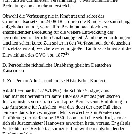
von Juristen dominierten Versammlung
, was sicherlich ihre
Bedeutung einmal mehr unterstreicht.
Obwohl die Verfassung nie in Kraft trat und selbst das
Grundrechtsgesetz am 23.08.1851 durch die Bundes- versammlung
aufgehoben wurde, waren ihre Bestimmungen doch von
entscheidender Bedeutung für die weitere Entwicklung der
persönlichen richterlichen Unabhängigkeit. Ähnliche Verordnungen
tauchten schon kurze Zeit später in den Verfassungen der deutschen
Einzelstaaten auf, welche wiederum großen Einfluss nahmen auf die
26
Entwicklung des GVG von 1877
D. Persönliche richterliche Unabhängigkeit im Deutschen
Kaiserreich
1. Zur Person Adolf Leonhardts / Historischer Kontext
Adolf Leonhardt ( 1815-1880 ) ein Schüler Savignys und
Dahlmanns übernahm im Jahre 1869 das Amt des preußischen
Justizministers vom Grafen zur Lippe. Bereits seine Einführung in
das Amt sorgte für Aufsehen, war dies doch der erste Fall eines
parlamentarisch erzwungenen Ministerwechsels in Preußen seit
Einführung der Verfassung 1850. Leonhardt eilte sein Ruf, den er
sich als Justizminister Hannovers erworben hatte, voraus. Er galt als
Verfechter des Rechtsstaatsprinzips. Ihm wird ein entscheidender
Einfluss auf die