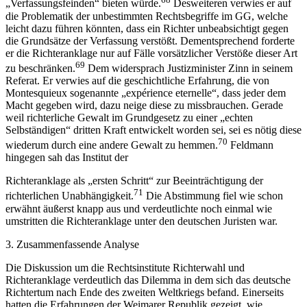
„Verfassungsfeinden“ bieten würde.
Desweiteren verwies er auf
die Problematik der unbestimmten Rechtsbegriffe im GG, welche
leicht dazu führen könnten, dass ein Richter unbeabsichtigt gegen
die Grundsätze der Verfassung verstößt. Dementsprechend forderte
er die Richteranklage nur auf Fälle vorsätzlicher Verstöße dieser Art
69
zu beschränken.
Dem widersprach Justizminister Zinn in seinem
Referat. Er verwies auf die geschichtliche Erfahrung, die von
Montesquieux sogenannte „expérience eternelle“, dass jeder dem
Macht gegeben wird, dazu neige diese zu missbrauchen. Gerade
weil richterliche Gewalt im Grundgesetz zu einer „echten
Selbständigen“ dritten Kraft entwickelt worden sei, sei es nötig diese
70
wiederum durch eine andere Gewalt zu hemmen.
Feldmann
hingegen sah das Institut der
Richteranklage als „ersten Schritt“ zur Beeinträchtigung der
71
richterlichen Unabhängigkeit.
Die Abstimmung fiel wie schon
erwähnt äußerst knapp aus und verdeutlichte noch einmal wie
umstritten die Richteranklage unter den deutschen Juristen war.
3. Zusammenfassende Analyse
Die Diskussion um die Rechtsinstitute Richterwahl und
Richteranklage verdeutlich das Dilemma in dem sich das deutsche
Richtertum nach Ende des zweiten Weltkriegs befand. Einerseits
hatten die Erfahrungen der Weimarer Republik gezeigt, wie