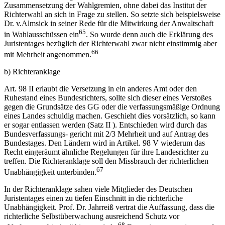
Zusammensetzung der Wahlgremien, ohne dabei das Institut der
Richterwahl an sich in Frage zu stellen. So setzte sich beispielsweise
Dr. v.Almsick in seiner Rede für die Mitwirkung der Anwaltschaft
65
in Wahlausschüssen ein
. So wurde denn auch die Erklärung des
Juristentages bezüglich der Richterwahl zwar nicht einstimmig aber
66
mit Mehrheit angenommen.
b) Richteranklage
Art. 98 II erlaubt die Versetzung in ein anderes Amt oder den
Ruhestand eines Bundesrichters, sollte sich dieser eines Verstoßes
gegen die Grundsätze des GG oder die verfassungsmäßige Ordnung
eines Landes schuldig machen. Geschieht dies vorsätzlich, so kann
er sogar entlassen werden (Satz II ). Entschieden wird durch das
Bundesverfassungs- gericht mit 2/3 Mehrheit und auf Antrag des
Bundestages. Den Ländern wird in Artikel. 98 V wiederum das
Recht eingeräumt ähnliche Regelungen für ihre Landesrichter zu
treffen. Die Richteranklage soll den Missbrauch der richterlichen
67
Unabhängigkeit unterbinden.
In der Richteranklage sahen viele Mitglieder des Deutschen
Juristentages einen zu tiefen Einschnitt in die richterliche
Unabhängigkeit. Prof. Dr. Jahrreiß vertrat die Auffassung, dass die
richterliche Selbstüberwachung ausreichend Schutz vor
68