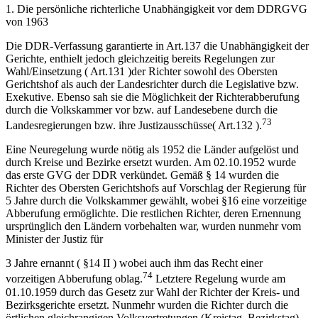
1. Die persönliche richterliche Unabhängigkeit vor dem DDRGVG
von 1963
Die DDR-Verfassung garantierte in Art.137 die Unabhängigkeit der
Gerichte, enthielt jedoch gleichzeitig bereits Regelungen zur
Wahl/Einsetzung ( Art.131 )der Richter sowohl des Obersten
Gerichtshof als auch der Landesrichter durch die Legislative bzw.
Exekutive. Ebenso sah sie die Möglichkeit der Richterabberufung
durch die Volkskammer vor bzw. auf Landesebene durch die
73
Landesregierungen bzw. ihre Justizausschüsse( Art.132 ).
Eine Neuregelung wurde nötig als 1952 die Länder aufgelöst und
durch Kreise und Bezirke ersetzt wurden. Am 02.10.1952 wurde
das erste GVG der DDR verkündet. Gemäß § 14 wurden die
Richter des Obersten Gerichtshofs auf Vorschlag der Regierung für
5 Jahre durch die Volkskammer gewählt, wobei §16 eine vorzeitige
Abberufung ermöglichte. Die restlichen Richter, deren Ernennung
ursprünglich den Ländern vorbehalten war, wurden nunmehr vom
Minister der Justiz für
3 Jahre ernannt ( §14 II ) wobei auch ihm das Recht einer
74
vorzeitigen Abberufung oblag.
Letztere Regelung wurde am
01.10.1959 durch das Gesetz zur Wahl der Richter der Kreis- und
Bezirksgerichte ersetzt. Nunmehr wurden die Richter durch die
örtlichen gleichrangigen Volksvertretungen (Kreistag, Bezirkstag)