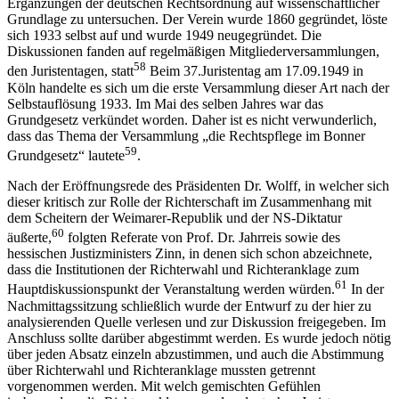
Ergänzungen der deutschen Rechtsordnung auf wissenschaftlicher
Grundlage zu untersuchen. Der Verein wurde 1860 gegründet, löste
sich 1933 selbst auf und wurde 1949 neugegründet. Die
Diskussionen fanden auf regelmäßigen Mitgliederversammlungen,
58
den Juristentagen, statt
Beim 37.Juristentag am 17.09.1949 in
Köln handelte es sich um die erste Versammlung dieser Art nach der
Selbstauflösung 1933. Im Mai des selben Jahres war das
Grundgesetz verkündet worden. Daher ist es nicht verwunderlich,
dass das Thema der Versammlung „die Rechtspflege im Bonner
59
Grundgesetz“ lautete
.
Nach der Eröffnungsrede des Präsidenten Dr. Wolff, in welcher sich
dieser kritisch zur Rolle der Richterschaft im Zusammenhang mit
dem Scheitern der Weimarer-Republik und der NS-Diktatur
60
äußerte,
folgten Referate von Prof. Dr. Jahrreis sowie des
hessischen Justizministers Zinn, in denen sich schon abzeichnete,
dass die Institutionen der Richterwahl und Richteranklage zum
61
Hauptdiskussionspunkt der Veranstaltung werden würden.
In der
Nachmittagssitzung schließlich wurde der Entwurf zu der hier zu
analysierenden Quelle verlesen und zur Diskussion freigegeben. Im
Anschluss sollte darüber abgestimmt werden. Es wurde jedoch nötig
über jeden Absatz einzeln abzustimmen, und auch die Abstimmung
über Richterwahl und Richteranklage mussten getrennt
vorgenommen werden. Mit welch gemischten Gefühlen