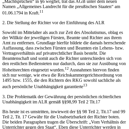
„Machtsprüchen“ in §6 wegfiel, trat das AGB unter dem neuen
Namen „Allgemeines Landrecht für die preußischen Staaten“ am
11
01.06.1794 in Kraft.
2. Die Stellung der Richter vor der Einführung des ALR
Sowohl im Mittelalter als auch zur Zeit des Absolutismus, oblag es
der Willkür der jeweiligen Fürsten, Beamte und Richter aus ihrem
Amt zu entfernen. Grundlage hierfür bildete die damals herrschende
Auffassung, dass zwischen Fürsten und Beamten ein Lehens- bzw.
Vertragsverhältnis auf privatrechtlicher Basis besteht. Die
Beamtenschaft und somit auch die Richter unterschieden sich von
den restlichen Bediensteten nur dadurch, dass sie zur Ausübung von
12
Hoheitsrechten eingesetzt wurden.
Ausnahmen hiervon finden
sich nur wenige, wie etwa die Reichskammergerichtsordnung von
1495 bzw. 1555, die den Richtern des RKG sowohl sachliche als
13
auch persönliche Unabhängigkeit garantierte
3. Die Problematik der Gewährung der persönlichen richterlichen
Unabhängigkeit im ALR gemäß §§98,99 Teil 2 Tit.17
Bis heute ist es umstritten, inwieweit der §§ 98 Teil 2, Tit.17 und 99
Teil 2, Tit. 17 Gewähr für die Unabsetzbarkeit der Richter boten.
Die beiden Paragraphen tragen die Überschrift: „Vom Verhältnis der
Unterrichter gegen den Staat“. Eben diese Unterrichter werden in