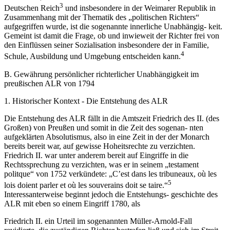
3
Deutschen Reich
und insbesondere in der Weimarer Republik in
Zusammenhang mit der Thematik des „politischen Richters“
aufgegriffen wurde, ist die sogenannte innerliche Unabhängig- keit.
Gemeint ist damit die Frage, ob und inwieweit der Richter frei von
den Einflüssen seiner Sozialisation insbesondere der in Familie,
4
Schule, Ausbildung und Umgebung entscheiden kann.
B. Gewährung persönlicher richterlicher Unabhängigkeit im
preußischen ALR von 1794
1. Historischer Kontext - Die Entstehung des ALR
Die Entstehung des ALR fällt in die Amtszeit Friedrich des II. (des
Großen) von Preußen und somit in die Zeit des sogenan- nten
aufgeklärten Absolutismus, also in eine Zeit in der der Monarch
bereits bereit war, auf gewisse Hoheitsrechte zu verzichten.
Friedrich II. war unter anderem bereit auf Eingriffe in die
Rechtssprechung zu verzichten, was er in seinem „testament
politque“ von 1752 verkündete: „C’est dans les tribuneaux, où les
5
lois doient parler et où les souverains doit se taire.“
Interessanterweise beginnt jedoch die Entstehungs- geschichte des
ALR mit eben so einem Eingriff 1780, als
Friedrich II. ein Urteil im sogenannten Müller-Arnold-Fall