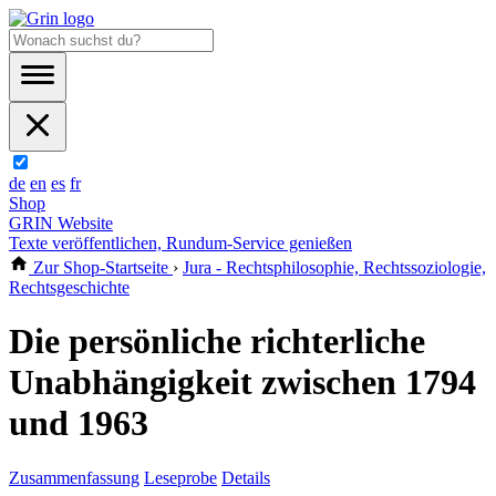
de
en
es
fr
Shop
GRIN Website
Texte veröffentlichen, Rundum-Service genießen
Zur Shop-Startseite
›
Jura - Rechtsphilosophie, Rechtssoziologie,
Rechtsgeschichte
Die persönliche richterliche
Unabhängigkeit zwischen 1794
und 1963
Zusammenfassung
Leseprobe
Details