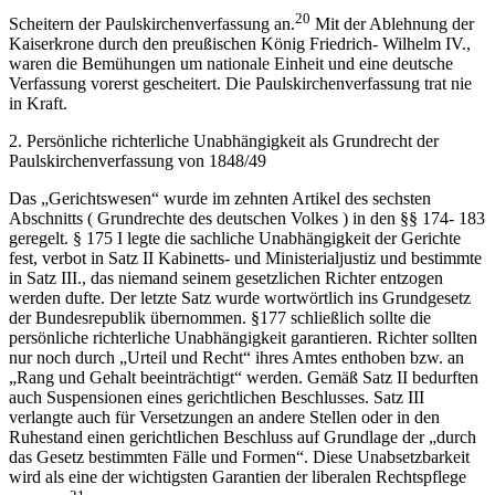
20
Scheitern der Paulskirchenverfassung an.
Mit der Ablehnung der
Kaiserkrone durch den preußischen König Friedrich- Wilhelm IV.,
waren die Bemühungen um nationale Einheit und eine deutsche
Verfassung vorerst gescheitert. Die Paulskirchenverfassung trat nie
in Kraft.
2. Persönliche richterliche Unabhängigkeit als Grundrecht der
Paulskirchenverfassung von 1848/49
Das „Gerichtswesen“ wurde im zehnten Artikel des sechsten
Abschnitts ( Grundrechte des deutschen Volkes ) in den §§ 174- 183
geregelt. § 175 I legte die sachliche Unabhängigkeit der Gerichte
fest, verbot in Satz II Kabinetts- und Ministerialjustiz und bestimmte
in Satz III., das niemand seinem gesetzlichen Richter entzogen
werden dufte. Der letzte Satz wurde wortwörtlich ins Grundgesetz
der Bundesrepublik übernommen. §177 schließlich sollte die
persönliche richterliche Unabhängigkeit garantieren. Richter sollten
nur noch durch „Urteil und Recht“ ihres Amtes enthoben bzw. an
„Rang und Gehalt beeinträchtigt“ werden. Gemäß Satz II bedurften
auch Suspensionen eines gerichtlichen Beschlusses. Satz III
verlangte auch für Versetzungen an andere Stellen oder in den
Ruhestand einen gerichtlichen Beschluss auf Grundlage der „durch
das Gesetz bestimmten Fälle und Formen“. Diese Unabsetzbarkeit
wird als eine der wichtigsten Garantien der liberalen Rechtspflege