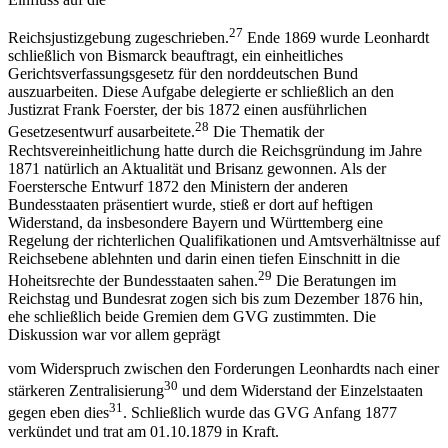
27
Reichsjustizgebung zugeschrieben.
Ende 1869 wurde Leonhardt
schließlich von Bismarck beauftragt, ein einheitliches
Gerichtsverfassungsgesetz für den norddeutschen Bund
auszuarbeiten. Diese Aufgabe delegierte er schließlich an den
Justizrat Frank Foerster, der bis 1872 einen ausführlichen
28
Gesetzesentwurf ausarbeitete.
Die Thematik der
Rechtsvereinheitlichung hatte durch die Reichsgründung im Jahre
1871 natürlich an Aktualität und Brisanz gewonnen. Als der
Foerstersche Entwurf 1872 den Ministern der anderen
Bundesstaaten präsentiert wurde, stieß er dort auf heftigen
Widerstand, da insbesondere Bayern und Württemberg eine
Regelung der richterlichen Qualifikationen und Amtsverhältnisse auf
Reichsebene ablehnten und darin einen tiefen Einschnitt in die
29
Hoheitsrechte der Bundesstaaten sahen.
Die Beratungen im
Reichstag und Bundesrat zogen sich bis zum Dezember 1876 hin,
ehe schließlich beide Gremien dem GVG zustimmten. Die
Diskussion war vor allem geprägt
vom Widerspruch zwischen den Forderungen Leonhardts nach einer
30
stärkeren Zentralisierung
und dem Widerstand der Einzelstaaten
31
gegen eben dies
. Schließlich wurde das GVG Anfang 1877
verkündet und trat am 01.10.1879 in Kraft.