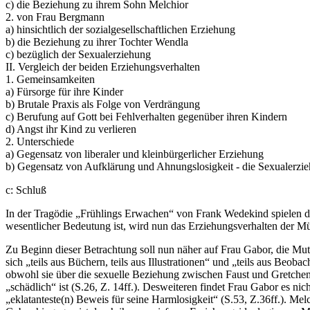
c) die Beziehung zu ihrem Sohn Melchior
2. von Frau Bergmann
a) hinsichtlich der sozialgesellschaftlichen Erziehung
b) die Beziehung zu ihrer Tochter Wendla
c) bezüglich der Sexualerziehung
II. Vergleich der beiden Erziehungsverhalten
1. Gemeinsamkeiten
a) Fürsorge für ihre Kinder
b) Brutale Praxis als Folge von Verdrängung
c) Berufung auf Gott bei Fehlverhalten gegenüber ihren Kindern
d) Angst ihr Kind zu verlieren
2. Unterschiede
a) Gegensatz von liberaler und kleinbürgerlicher Erziehung
b) Gegensatz von Aufklärung und Ahnungslosigkeit - die Sexualerzi
c: Schluß
In der Tragödie „Frühlings Erwachen“ von Frank Wedekind spielen di
wesentlicher Bedeutung ist, wird nun das Erziehungsverhalten der M
Zu Beginn dieser Betrachtung soll nun näher auf Frau Gabor, die Mu
sich „teils aus Büchern, teils aus Illustrationen“ und „teils aus Beoba
obwohl sie über die sexuelle Beziehung zwischen Faust und Gretchen
„schädlich“ ist (S.26, Z. 14ff.). Desweiteren findet Frau Gabor es ni
„eklatanteste(n) Beweis für seine Harmlosigkeit“ (S.53, Z.36ff.). Mel