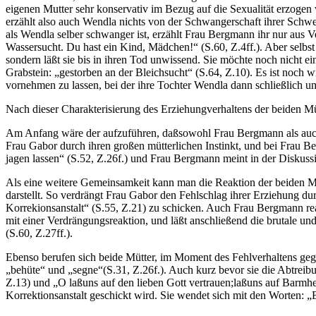
eigenen Mutter sehr konservativ im Bezug auf die Sexualität erzogen 
erzählt also auch Wendla nichts von der Schwangerschaft ihrer Schwe
als Wendla selber schwanger ist, erzählt Frau Bergmann ihr nur aus V
Wassersucht. Du hast ein Kind, Mädchen!“ (S.60, Z.4ff.). Aber selbst 
sondern läßt sie bis in ihren Tod unwissend. Sie möchte noch nicht 
Grabstein: „gestorben an der Bleichsucht“ (S.64, Z.10). Es ist noch 
vornehmen zu lassen, bei der ihre Tochter Wendla dann schließlich 
Nach dieser Charakterisierung des Erziehungverhaltens der beiden Müt
Am Anfang wäre der aufzuführen, daßsowohl Frau Bergmann als auch Fr
Frau Gabor durch ihren großen mütterlichen Instinkt, und bei Frau 
jagen lassen“ (S.52, Z.26f.) und Frau Bergmann meint in der Diskussio
Als eine weitere Gemeinsamkeit kann man die Reaktion der beiden Müt
darstellt. So verdrängt Frau Gabor den Fehlschlag ihrer Erziehung dur
Korrekionsanstalt“ (S.55, Z.21) zu schicken. Auch Frau Bergmann reag
mit einer Verdrängungsreaktion, und läßt anschließend die brutale un
(S.60, Z.27ff.).
Ebenso berufen sich beide Mütter, im Moment des Fehlverhaltens geg
„behüte“ und „segne“(S.31, Z.26f.). Auch kurz bevor sie die Abtreibu
Z.13) und „O laßuns auf den lieben Gott vertrauen;laßuns auf Barmher
Korrektionsanstalt geschickt wird. Sie wendet sich mit den Worten: „B