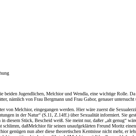
ehung
e beiden Jugendlichen, Melchior und Wendla, eine wichtige Rolle. Da
ütter, nämlich von Frau Bergmann und Frau Gabor, genauer untersucht 
tter von Melchior, eingegangen werden. Hier wäre zuerst die Sexualer
chtungen in der Natur“ (S.11, Z.14ff.) über Sexualität informiert. Sie g
 in diesem Stück, Bescheid weiß. Sie meint nur, daßer „alt genug“ w
cht schlimm, daßMelchior für seinen unaufgeklärten Freund Moritz einen 
chior genügen nun aber diese theoretischen Kentnisse nicht mehr, er leh