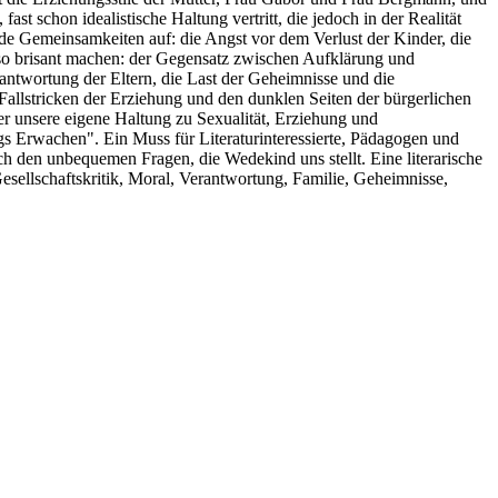
st schon idealistische Haltung vertritt, die jedoch in der Realität
de Gemeinsamkeiten auf: die Angst vor dem Verlust der Kinder, die
a so brisant machen: der Gegensatz zwischen Aufklärung und
rantwortung der Eltern, die Last der Geheimnisse und die
allstricken der Erziehung und den dunklen Seiten der bürgerlichen
r unsere eigene Haltung zu Sexualität, Erziehung und
gs Erwachen". Ein Muss für Literaturinteressierte, Pädagogen und
ich den unbequemen Fragen, die Wedekind uns stellt. Eine literarische
esellschaftskritik, Moral, Verantwortung, Familie, Geheimnisse,