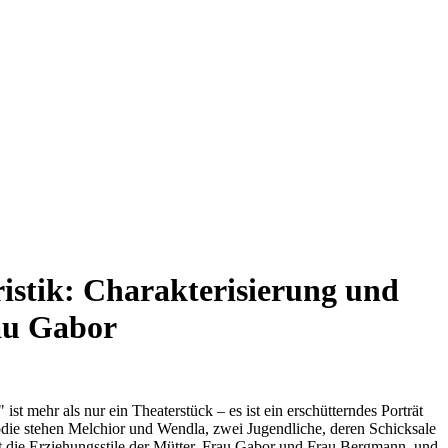
istik: Charakterisierung und
au Gabor
 mehr als nur ein Theaterstück – es ist ein erschütterndes Porträt
ie stehen Melchior und Wendla, zwei Jugendliche, deren Schicksale
et die Erziehungsstile der Mütter, Frau Gabor und Frau Bergmann, und