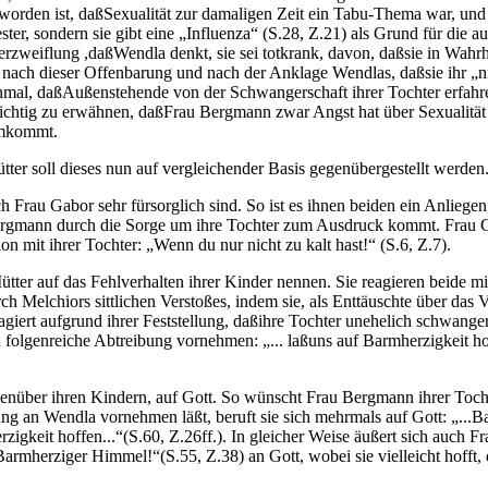
worden ist, daßSexualität zur damaligen Zeit ein Tabu-Thema war, und s
ster, sondern sie gibt eine „Influenza“ (S.28, Z.21) als Grund für di
erzweiflung ,daßWendla denkt, sie sei totkrank, davon, daßsie in Wahrh
nach dieser Offenbarung und nach der Anklage Wendlas, daßsie ihr „nicht
einmal, daßAußenstehende von der Schwangerschaft ihrer Tochter erfahr
wichtig zu erwähnen, daßFrau Bergmann zwar Angst hat über Sexualität 
umkommt.
ter soll dieses nun auf vergleichender Basis gegenübergestellt werden
au Gabor sehr fürsorglich sind. So ist es ihnen beiden ein Anliegen, 
Bergmann durch die Sorge um ihre Tochter zum Ausdruck kommt. Frau Ga
n mit ihrer Tochter: „Wenn du nur nicht zu kalt hast!“ (S.6, Z.7).
ter auf das Fehlverhalten ihrer Kinder nennen. Sie reagieren beide mit
ch Melchiors sittlichen Verstoßes, indem sie, als Enttäuschte über das
iert aufgrund ihrer Feststellung, daßihre Tochter unehelich schwanger 
d folgenreiche Abtreibung vornehmen: „... laßuns auf Barmherzigkeit hof
enüber ihren Kindern, auf Gott. So wünscht Frau Bergmann ihrer Tocht
ng an Wendla vornehmen läßt, beruft sie sich mehrmals auf Gott: „...Ba
zigkeit hoffen...“(S.60, Z.26ff.). In gleicher Weise äußert sich auch F
armherziger Himmel!“(S.55, Z.38) an Gott, wobei sie vielleicht hofft, 