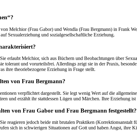
hen“?
er von Melchior (Frau Gabor) und Wendla (Frau Bergmann) in Frank We
 auf Sexualerziehung und sozialgesellschaftliche Erziehung.
arakterisiert?
 Sie erlaubt Melchior, sich aus Büchern und Beobachtungen über Sexualit
 sie tolerant und vorurteilsfrei. Allerdings zeigt sie in der Praxis, bes
as ihre theoriebezogene Erziehung in Frage stellt.
alten von Frau Bergmann?
tionen verpflichtet dargestellt. Sie legt wenig Wert auf die allgemei
ären und erzählt ihr stattdessen Lügen und Märchen. Ihre Erziehung ist
ten von Frau Gabor und Frau Bergmann festgestellt?
ie reagieren jedoch beide mit brutalen Praktiken (Korrektionsanstalt f
rufen sich in schwierigen Situationen auf Gott und haben Angst, ihre 