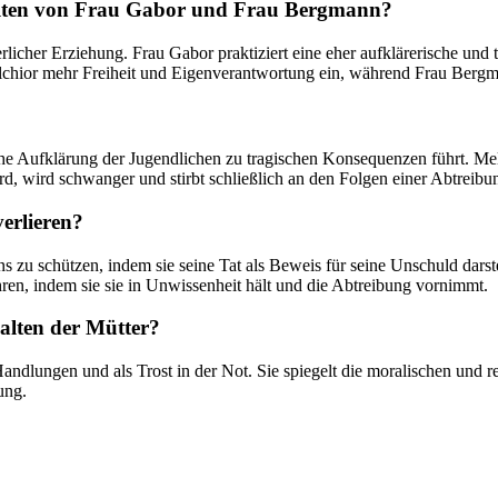
halten von Frau Gabor und Frau Bergmann?
erlicher Erziehung. Frau Gabor praktiziert eine eher aufklärerische u
hior mehr Freiheit und Eigenverantwortung ein, während Frau Bergman
he Aufklärung der Jugendlichen zu tragischen Konsequenzen führt. Melch
d, wird schwanger und stirbt schließlich an den Folgen einer Abtreibu
verlieren?
 zu schützen, indem sie seine Tat als Beweis für seine Unschuld dars
en, indem sie sie in Unwissenheit hält und die Abtreibung vornimmt.
alten der Mütter?
andlungen und als Trost in der Not. Sie spiegelt die moralischen und r
ung.