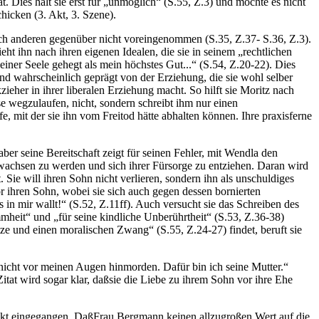
. Dies hält sie erst für „unmöglich“ (S.55, Z.3) und möchte es nicht
hicken (3. Akt, 3. Szene).
adurch anderen gegenüber nicht voreingenommen (S.35, Z.37- S.36, Z.3).
eht ihn nach ihren eigenen Idealen, die sie in seinem „rechtlichen
einer Seele gehegt als mein höchstes Gut...“ (S.54, Z.20-22). Dies
ind wahrscheinlich geprägt von der Erziehung, die sie wohl selber
kzieher in ihrer liberalen Erziehung macht. So hilft sie Moritz nach
e wegzulaufen, nicht, sondern schreibt ihm nur einen
, mit der sie ihn vom Freitod hätte abhalten können. Ihre praxisferne
aber seine Bereitschaft zeigt für seinen Fehler, mit Wendla den
erwachsen zu werden und sich ihrer Fürsorge zu entziehen. Daran wird
 Sie will ihren Sohn nicht verlieren, sondern ihn als unschuldiges
or ihren Sohn, wobei sie sich auch gegen dessen bornierten
in mir wallt!“ (S.52, Z.11ff). Auch versucht sie das Schreiben des
mheit“ und „für seine kindliche Unberührtheit“ (S.53, Z.36-38)
ätze und einen moralischen Zwang“ (S.55, Z.24-27) findet, beruft sie
nicht vor meinen Augen hinmorden. Dafür bin ich seine Mutter.“
Zitat wird sogar klar, daßsie die Liebe zu ihrem Sohn vor ihre Ehe
pekt eingegangen. DaßFrau Bergmann keinen allzugroßen Wert auf die