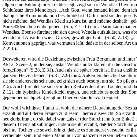
allgemeine Bildung ihrer Tochter legt, zeigt sich in Wendlas Unvermö
Schlußsatz ihres Monologes, „Ach Gott, wenn jemand käme, dem ich um
dialogische Kommunikation beschränkt ist. Dafür mißt sie den gesell
nicht möchte, daßWendlas Kleid zu kurz ist, und möchte deshalb „gel
Prinzeßkleidchen einhergehen“ (S.5, Z.11ff.) darf. Darin kann man er
Wendlas. Ebenso fürchtet sie sich davor, Wendla aufzuklären, was aber
wendet mit Ausrufen wie: „Großer, gewaltiger Gott“ (S.60, Z.13), „...d
Konventionen geprägt, was vermuten läßt, daßsie in der selben Art und
Z.25f.).
Desweiteren wird die Beziehung zwischen Frau Bergmann und ihrer To
Akt 2, Szene 2, in der sie, anstatt Wendla aufzuklären, ihr die Ges
fortgeflogen“ (S.28, Z.31). Auch als sie später bereit ist, ihr zu er
ganzem Herzen lieben“ (S.31, Z.9) muß. Außerdem heuchelt sie ihr in
sie sie andererseits sehr und zeigt sich auch besorgt um sie. So pfleg
Z.6). Auch fürchtet sie sich vor dem Reifwerden ihrer Tochter, und d
Z.12), ein typisches Kinderkleid, tragen, und schiebt es noch den S
gegenüber nachgiebig zeigt und hier verständnisvoll reagiert.
Der wohl wichtigste Punkt ist wohl die nähere Betrachtung der Sexu
erzählt und auf deren Fragen zu diesem Thema ausweicht. So erzählt 
neugierig fragt, ob sie dabei war, „als er (der Storch) ihn (den Enke
diesem Thema abzubringen, indem sie ihr erzählt, daßder Storch ihr „
bis ihre Tochter sie soweit bringt, daßsie es zumindest versucht, es i
verheiratet sein, und einen Mann nur von ganzem Herzen lieben müsse