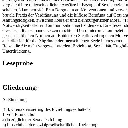
vergleicht ihre unterschiedlichen Ansätze in Bezug auf Sexualerziehung
scheitert, klammert sich Frau Bergmann an Konventionen und verweige
brutale Praxis der Verdrängung und die hilflose Berufung auf Gott a
Ahnungslosigkeit, zwischen liberaler und kleinbürgerlicher Moral. "F
Notwendigkeit offener Kommunikation nachzudenken. Eine fesselnde Le
Gesellschaft auseinandersetzen möchten. Diese Interpretation bietet
gesellschaftlichen Normen an. Entdecken Sie die verborgenen Motive,
alle, die sich für die Abgründe der menschlichen Seele interessieren.
Reise, die Sie nicht vergessen werden. Erziehung, Sexualität, Tragöd
Unterdrückung.
Leseprobe
Gliederung:
A: Einleitung
B: I. Charakterisierung des Erziehungsverhaltens
1. von Frau Gabor
a) bezüglich der Sexualerziehung
b) hinsichtlich der sozialgesellschaftlichen Erziehung