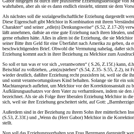
Gabor hingegen ist durch ihre praxisferne Erziehungsideologie von Mel
wahrhaben, aber als sie es dann endlich einsieht, stimmt sie dem Vors
Als nächstes soll die sozialgesellschaftliche Erziehung dargestellt w
Diese Eigenschaft gibt Melchior in Kombination mit ihrem Verständnis, 
Charakter“ und seiner „edle(n) Denkungsweise“ (S.52, Z.17-20) verwirk
läßt annehmen, daßsie an eine gute Erziehung nach ihren Idealen, und 
gerne erhalten hätte. Alles in allem ist die Erziehung, die sie Melchio
seiner Bitte ihm Geld für eine Überfahrt nach Amerika zu geben, da e
beschwichtigenden Brief. Obwohl die Vermutung nahelag, daßer sich um
Erziehung kommt auch in ihrer Beziehung zu Melchior zum Ausdruck,
So soll er tun was er vor sich „verantworten“ ( S.26, Z.15f.) kann, d.
Beischlaf zu vollziehen, „ein(zu)stehen“ (S.54, Z.35- S.55, Z.2), is
wieder deutlich, daßihre Erziehung recht praxisfern ist, weil sie die
und somit verantwortungsloses Kind behalten. Solange sie für ein sol
Machtanspruch auflehnt, um Melchior vor der Korrektionsanstalt zu be
Aufklärungsaufsatzes vor dem Vater zu verharmlosen, indem sie den A
bezeichnet. Als sie als Folge ihrer liberalen Erziehung Melchior in d
sich, weil sie ihre Erziehung gescheitert sieht, auf Gott: „Barmherzig
Außerdem sind in der Beziehung zu ihrem Sohn ihre mütterlichen Inst
(S.53, Z.33f.) und „Wenn du (Herr Gabor) Melchior in die Korrektionsa
stellt.
Nun soll das Erziehungsverhalten von Frau Bergmann dargestellt wer