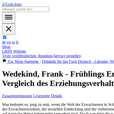
de
en
es
fr
Shop
GRIN Website
Texte veröffentlichen, Rundum-Service genießen
Zur Shop-Startseite
›
Didaktik für das Fach Deutsch - Literatur, W
Wedekind, Frank - Frühlings Er
Vergleich des Erziehungsverha
Zusammenfassung
Leseprobe
Details
Was bedeutet es, jung zu sein, wenn die Welt der Erwachsenen in Schw
des Erwachsenwerdens, der sexuellen Entdeckung und der verheerend
auf tragische Weise miteinander verwoben sind. Doch wer trägt die w