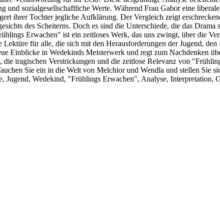
 und sozialgesellschaftliche Werte. Während Frau Gabor eine liberale, fa
rt ihrer Tochter jegliche Aufklärung. Der Vergleich zeigt erschrecken
ngesichts des Scheiterns. Doch es sind die Unterschiede, die das Dram
rühlings Erwachen" ist ein zeitloses Werk, das uns zwingt, über die Ve
ktüre für alle, die sich mit den Herausforderungen der Jugend, den F
 neue Einblicke in Wedekinds Meisterwerk und regt zum Nachdenken übe
 die tragischen Verstrickungen und die zeitlose Relevanz von "Frühlin
 Tauchen Sie ein in die Welt von Melchior und Wendla und stellen Sie s
ie, Jugend, Wedekind, "Frühlings Erwachen", Analyse, Interpretation, G