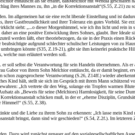
chior enttäuscht als sie erfährt, daßMelchior mit Wendla geschlafen hat
chlag ihres Mannes zu, ihn „in die Korrektionsanstalt“(S.55, Z.21) zu sc
erden. Im allgemeinen hat sie eine recht liberale Einstellung und ist d
ihrer Gastfreundlichkeit und ihrer Toleranz ein gutes Vorbild. Sie erzi
licht sieht: „...o dieser Morgenhimmel, wie ich ihn licht und rein in s
daher an eine positive Entwicklung ihres Sohnes, glaubt. Ihre Ideale s
r zuteil werden läßt, eher theoriebezogen, da sie in der Praxis einen Rüc
r beabsichtigte aufgrund schlechter schulischer Leistungen von zu Haus
bringen könnte (S35, Z.19-21), gibt sie ihm keinerlei praktische Hilfe
 welche nun erläutert werden soll.
h. er soll selbst die Verantwortung für sein Handeln übernehmen. Als er 
t Frau Gabor von ihrem Sohn Melchior enttäuscht, da er damit beginnt, 
 ihm schon zugesprochene Verantwortung (S.26, Z14ff.) wieder aberkennt.
ches Kind hält, stellt sie sich im Gespräch mit ihrem Mann schützend v
wahren: „Ich vertrete dir den Weg, solange ein Tropfen warmen Blutes 
ufsatz als „Beweis für seine (Melchiors) Harmlosigkeit, für seine Dum
ie Korrektionsanstalt schicken muß, in der er „eherne Disziplin, Grunds
er Himmel!“ (S.55, Z.38).
inkte und die Liebe zu ihrem Sohn zu erkennen: „Ich lasse mein Kind 
nstalt bringst, dann sind wir geschieden!“ (S.54, Z.2f.). Im letzteren 
den. Dazu wird zunächst genauer auf den sozialgesellschaftlichen As