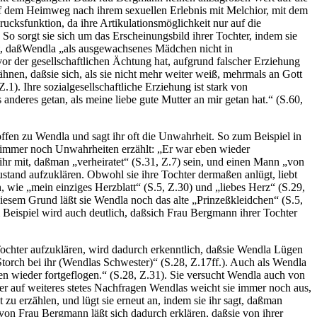
 auf dem Heimweg nach ihrem sexuellen Erlebnis mit Melchior, mit dem
cksfunktion, da ihre Artikulationsmöglichkeit nur auf die
o sorgt sie sich um das Erscheinungsbild ihrer Tochter, indem sie
int, daßWendla „als ausgewachsenes Mädchen nicht in
or der gesellschaftlichen Ächtung hat, aufgrund falscher Erziehung
ähnen, daßsie sich, als sie nicht mehr weiter weiß, mehrmals an Gott
.1). Ihre sozialgesellschaftliche Erziehung ist stark von
anderes getan, als meine liebe gute Mutter an mir getan hat.“ (S.60,
fen zu Wendla und sagt ihr oft die Unwahrheit. So zum Beispiel in
as immer noch Unwahrheiten erzählt: „Er war eben wieder
e ihr mit, daßman „verheiratet“ (S.31, Z.7) sein, und einen Mann „von
stand aufzuklären. Obwohl sie ihre Tochter dermaßen anlügt, liebt
en, wie „mein einziges Herzblatt“ (S.5, Z.30) und „liebes Herz“ (S.29,
diesem Grund läßt sie Wendla noch das alte „Prinzeßkleidchen“ (S.5,
 Beispiel wird auch deutlich, daßsich Frau Bergmann ihrer Tochter
Tochter aufzuklären, wird dadurch erkenntlich, daßsie Wendla Lügen
torch bei ihr (Wendlas Schwester)“ (S.28, Z.17ff.). Auch als Wendla
eben wieder fortgeflogen.“ (S.28, Z.31). Sie versucht Wendla auch von
ber auf weiteres stetes Nachfragen Wendlas weicht sie immer noch aus,
t zu erzählen, und lügt sie erneut an, indem sie ihr sagt, daßman
von Frau Bergmann läßt sich dadurch erklären, daßsie von ihrer