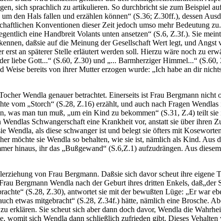
gen, sich sprachlich zu artikulieren. So durchbricht sie zum Beispiel
 den Hals fallen und erzählen können“ (S.36; Z.30ff.), dessen Ausdru
schaftlichen Konventionen dieser Zeit jedoch umso mehr Bedeutung zu. S
egentlich eine Handbreit Volants unten ansetzen“ (S.6, Z.3f.). Sie me
kennen, daßsie auf die Meinung der Gesellschaft Wert legt, und Angst v
 erst an späterer Stelle erläutert werden soll. Hierzu wäre noch zu erw
er liebe Gott...“ (S.60, Z.30) und „... Barmherziger Himmel...“ (S.60, Z
 Weise bereits von ihrer Mutter erzogen wurde: „Ich habe an dir nichts 
cher Wendla genauer betrachtet. Einerseits ist Frau Bergmann nicht of
chichte vom „Storch“ (S.28, Z.16) erzählt, und auch nach Fragen Wendl
zählen, was man tun muß, „um ein Kind zu bekommen“ (S.31, Z.4) teilt si
 Wendlas Schwangerschaft eine Krankheit vor, anstatt sie über ihren Zu
t sie Wendla, als diese schwanger ist und belegt sie öfters mit Kosewort
aher möchte sie Wendla so behalten, wie sie ist, nämlich als Kind. Aus 
ommer hinaus, ihr das „Bußgewand“ (S.6,Z.1) aufzudrängen. Aus diesem
alerziehung von Frau Bergmann. Daßsie sich davor scheut ihre eigene 
Frau Bergmann Wendla nach der Geburt ihres dritten Enkels, daß„der S
l) brachte“ (S.28, Z.30), antwortet sie mit der bewußten Lüge: „Er war 
auch etwas mitgebracht“ (S.28, Z.34f.) hätte, nämlich eine Brosche. A
hr zu erklären. Sie scheut sich aber dann doch davor, Wendla die Wahrhei
, womit sich Wendla dann schließlich zufrieden gibt. Dieses Vehalten 