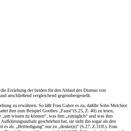
 die Erziehung der beiden für den Ablauf des Dramas von
und anschließend vergleichend gegenübergestellt.
ziehung zu erwähnen. So läßt Frau Gabor es zu, daßihr Sohn Melchior
estattet ihm zum Beispiel Goethes „Faust“(S.25, Z. 40) zu lesen,
äre „um wissen zu können“, was ihm „zuträglich“ und was ihm
Aufklärungsaufsatz geschrieben hat, sie sieht ihn sogar als den
nt es ab, „Befriedigung“ nur zu „denke(n)“ (S.27, Z.31ff.). Frau