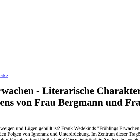
erke
wachen - Literarische Charakter
ltens von Frau Bergmann und Fr
eigen und Lügen gehüllt ist? Frank Wedekinds "Frühlings Erwachen" ist
en Folgen von Ignoranz und Unterdrückung. Im Zentrum dieser Tragöd
ahre Verantwortung für ihr Leid? Diese tiefgründige Analyse beleucht