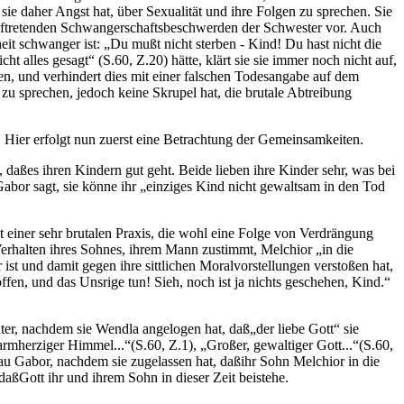
ie daher Angst hat, über Sexualität und ihre Folgen zu sprechen. Sie
e auftretenden Schwangerschaftsbeschwerden der Schwester vor. Auch
eit schwanger ist: „Du mußt nicht sterben - Kind! Du hast nicht die
 alles gesagt“ (S.60, Z.20) hätte, klärt sie sie immer noch nicht auf,
en, und verhindert dies mit einer falschen Todesangabe auf dem
zu sprechen, jedoch keine Skrupel hat, die brutale Abtreibung
. Hier erfolgt nun zuerst eine Betrachtung der Gemeinsamkeiten.
daßes ihren Kindern gut geht. Beide lieben ihre Kinder sehr, was bei
bor sagt, sie könne ihr „einziges Kind nicht gewaltsam in den Tod
 einer sehr brutalen Praxis, die wohl eine Folge von Verdrängung
 Verhalten ihres Sohnes, ihrem Mann zustimmt, Melchior „in die
ist und damit gegen ihre sittlichen Moralvorstellungen verstoßen hat,
fen, und das Unsrige tun! Sieh, noch ist ja nichts geschehen, Kind.“
er, nachdem sie Wendla angelogen hat, daß„der liebe Gott“ sie
rmherziger Himmel...“(S.60, Z.1), „Großer, gewaltiger Gott...“(S.60,
rau Gabor, nachdem sie zugelassen hat, daßihr Sohn Melchior in die
daßGott ihr und ihrem Sohn in dieser Zeit beistehe.