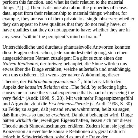
perform this function, and what ist their relation to the material
things [?] [...] There is dispute also about the properties of sense-
data, apart from their relationship to material things: whether, for
example, they are each of them private to a single observer; whether
they can appear to have qualities that they do not really have, or
have qualities that they do not appear to have; whether they are in
1
any sense `within` the percipient`s mind or brain.”
Unterschiedliche und durchaus phantasievolle Antworten konnten
diese Fragen erhei- schen, jede zumindest eitel genug, sich einen
ausgezeichneten Namen zuzulegen: Da gibt es zum einen den
Naiven Realismus
, der freiweg behauptet, die Sinne würden uns
etwas über die Dinge erzählen, welche außerhalb und unabhängig
von uns existieren. Ein weni- ger naiver Abkömmling dieser
2
Theorie, der
Wahrnehmungsrealismus
, führt zusätzlich den
Aspekt der
kausalen Relation
ein: „The field, by reflecting light,
causes me to have the visual experience that is part of my seeing the
very field.“ (Audi: 1998, S. 28). Mit weit mehr Fingerspitzengefühl
und Argwohn zieht die
Erscheinens-Theorie
(s. Audi: 1998, S. 30)
zu Felde; zu sagen, daß jemand etwas wahrnimmt, heißt zu sagen,
daß ihm etwas so und so
erscheint
. Da nicht behauptet wird, Dinge
hätten
wirklich
die jeweiligen Eigenschaften, lassen sich mit dieser
Theorie auch Sinnestäuschungen erklären. Zudem lehnt sie jegliche
Konzession an eventuelle kausale Relationen ab, gerät dadurch
jedoch in Schwierigkeiten, sobald es um die Frage der