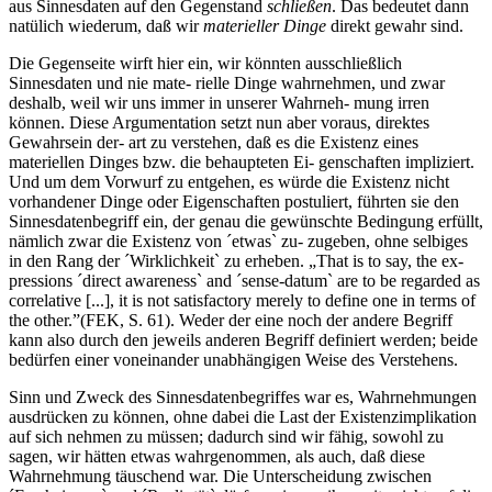
aus Sinnesdaten auf den Gegenstand
schließen
. Das bedeutet dann
natülich wiederum, daß wir
materieller Dinge
direkt gewahr sind.
Die Gegenseite wirft hier ein, wir könnten ausschließlich
Sinnesdaten und nie mate- rielle Dinge wahrnehmen, und zwar
deshalb, weil wir uns immer in unserer Wahrneh- mung irren
können. Diese Argumentation setzt nun aber voraus, direktes
Gewahrsein der- art zu verstehen, daß es die Existenz eines
materiellen Dinges bzw. die behaupteten Ei- genschaften impliziert.
Und um dem Vorwurf zu entgehen, es würde die Existenz nicht
vorhandener Dinge oder Eigenschaften postuliert, führten sie den
Sinnesdatenbegriff ein, der genau die gewünschte Bedingung erfüllt,
nämlich zwar die Existenz von ´etwas` zu- zugeben, ohne selbiges
in den Rang der ´Wirklichkeit` zu erheben. „That is to say, the ex-
pressions ´direct awareness` and ´sense-datum` are to be regarded as
correlative [...], it is not satisfactory merely to define one in terms of
the other.”(FEK, S. 61). Weder der eine noch der andere Begriff
kann also durch den jeweils anderen Begriff definiert werden; beide
bedürfen einer voneinander unabhängigen Weise des Verstehens.
Sinn und Zweck des Sinnesdatenbegriffes war es, Wahrnehmungen
ausdrücken zu können, ohne dabei die Last der Existenzimplikation
auf sich nehmen zu müssen; dadurch sind wir fähig, sowohl zu
sagen, wir hätten etwas wahrgenommen, als auch, daß diese
Wahrnehmung täuschend war. Die Unterscheidung zwischen