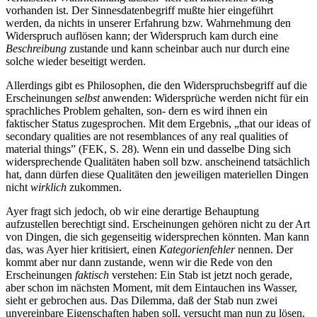
vorhanden ist. Der Sinnesdatenbegriff mußte hier eingeführt
werden, da nichts in unserer Erfahrung bzw. Wahrnehmung den
Widerspruch auflösen kann; der Widerspruch kam durch eine
Beschreibung
zustande und kann scheinbar auch nur durch eine
solche wieder beseitigt werden.
Allerdings gibt es Philosophen, die den Widerspruchsbegriff auf die
Erscheinungen
selbst
anwenden: Widersprüche werden nicht für ein
sprachliches Problem gehalten, son- dern es wird ihnen ein
faktischer Status zugesprochen. Mit dem Ergebnis, „that our ideas of
secondary qualities are not resemblances of any real qualities of
material things” (FEK, S. 28). Wenn ein und dasselbe Ding sich
widersprechende Qualitäten haben soll bzw. anscheinend tatsächlich
hat, dann dürfen diese Qualitäten den jeweiligen materiellen Dingen
nicht
wirklich
zukommen.
Ayer fragt sich jedoch, ob wir eine derartige Behauptung
aufzustellen berechtigt sind. Erscheinungen gehören nicht zu der Art
von Dingen, die sich gegenseitig widersprechen könnten. Man kann
das, was Ayer hier kritisiert, einen
Kategorienfehler
nennen. Der
kommt aber nur dann zustande, wenn wir die Rede von den
Erscheinungen
faktisch
verstehen: Ein Stab ist jetzt noch gerade,
aber schon im nächsten Moment, mit dem Eintauchen ins Wasser,
sieht er gebrochen aus. Das Dilemma, daß der Stab nun zwei
unvereinbare Eigenschaften haben soll, versucht man nun zu lösen,