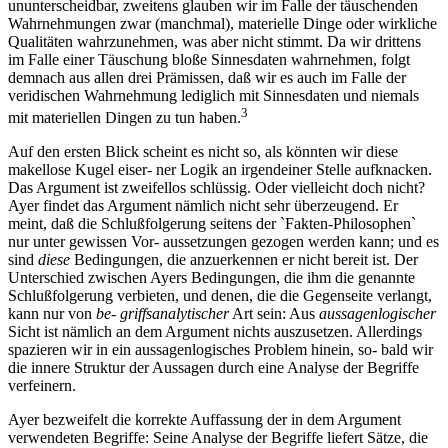
ununterscheidbar, zweitens glauben wir im Falle der täuschenden
Wahrnehmungen zwar (manchmal), materielle Dinge oder wirkliche
Qualitäten wahrzunehmen, was aber nicht stimmt. Da wir drittens
im Falle einer Täuschung bloße Sinnesdaten wahrnehmen, folgt
demnach aus allen drei Prämissen, daß wir es auch im Falle der
veridischen Wahrnehmung lediglich mit Sinnesdaten und niemals
3
mit materiellen Dingen zu tun haben.
Auf den ersten Blick scheint es nicht so, als könnten wir diese
makellose Kugel eiser- ner Logik an irgendeiner Stelle aufknacken.
Das Argument ist zweifellos schlüssig. Oder vielleicht doch nicht?
Ayer findet das Argument nämlich nicht sehr überzeugend. Er
meint, daß die Schlußfolgerung seitens der `Fakten-Philosophen`
nur unter gewissen Vor- aussetzungen gezogen werden kann; und es
sind
diese
Bedingungen, die anzuerkennen er nicht bereit ist. Der
Unterschied zwischen Ayers Bedingungen, die ihm die genannte
Schlußfolgerung verbieten, und denen, die die Gegenseite verlangt,
kann nur von
be- griffsanalytischer
Art sein: Aus
aussagenlogischer
Sicht ist nämlich an dem Argument nichts auszusetzen. Allerdings
spazieren wir in ein aussagenlogisches Problem hinein, so- bald wir
die innere Struktur der Aussagen durch eine Analyse der Begriffe
verfeinern.
Ayer bezweifelt die korrekte Auffassung der in dem Argument
verwendeten Begriffe: Seine Analyse der Begriffe liefert Sätze, die