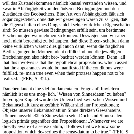
will das Zustandekommen nämlich kausal verstanden wissen, und
zwar in Abhängigkeit von den äußeren Bedingungen und den
Zuständen des Beobachters. Eine Art von Abhängigkeit läßt sich
sogar zugestehen, ohne daß wir gezwungen wären zu sa- gen, daß
die Eigenschaften eines Dinges nicht seine wirklichen Eigenschaften
sind: So müssen gewisse Bedingungen erfüllt sein, um bestimmte
Erscheinungen wahrnehmen zu können. Deswegen sind wir aber
noch nicht berechtigt zu behaupten, daß diese Eigen- schaften dann
keine wirklichen wären; dies gilt auch dann, wenn die fraglichen
Bedin- gungen im Moment nicht erfüllt sind und die jeweiligen
Erscheinungen also nicht beo- bachtet werden können. Denn „all
that this involves is that the hypothetical propositions, which assert
that the appearances would be manifested if the conditions were
fulfilled, re- main true even when their protases happen not to be
realized.” (FEK, S. 35f.).
Daneben taucht eine viel fundamentalere Frage auf: Inwiefern
nämlich ist es uns mög- lich, `Wissen von Sinnesdaten´ zu haben?
Im vorigen Kapitel wurde der Unterschied zwi- schen Wissen und
Bekanntschaft kurz angeführt: Wißbar sind nur Propositionen;
Objekte unserer Bekanntschaft im Sinne direkten Gewahrseins
können ausschließlich Sinnesdaten sein. Doch sind Sinnesdaten
logisch primär gegenüber den Propositionen: „Whenever we are
directly aware of a sense-datum, it follows that we know some
proposition which de- scribes the sense-datum to be true.” (FEK, S.