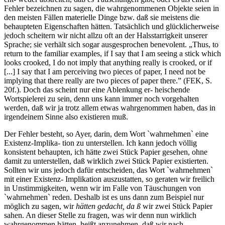
Fehler bezeichnen zu sagen, die wahrgenommenen Objekte seien in
den meisten Fällen materielle Dinge bzw. daß sie meistens die
behaupteten Eigenschaften hätten. Tatsächlich und glücklicherweise
jedoch scheitern wir nicht allzu oft an der Halsstarrigkeit unserer
Sprache; sie verhält sich sogar ausgesprochen benevolent. „Thus, to
return to the familiar examples, if I say that I am seeing a stick which
looks crooked, I do not imply that anything really is crooked, or if
[...] I say that I am perceiving two pieces of paper, I need not be
implying that there really are two pieces of paper there.” (FEK, S.
20f.). Doch das scheint nur eine Ablenkung er- heischende
Wortspielerei zu sein, denn uns kann immer noch vorgehalten
werden, daß wir ja trotz allem etwas wahrgenommen haben, das in
irgendeinem Sinne also existieren muß.
Der Fehler besteht, so Ayer, darin, dem Wort `wahrnehmen` eine
Existenz-Implika- tion zu unterstellen. Ich kann jedoch völlig
konsistent behaupten, ich hätte zwei Stück Papier gesehen, ohne
damit zu unterstellen, daß wirklich zwei Stück Papier existierten.
Sollten wir uns jedoch dafür entscheiden, das Wort `wahrnehmen`
mit einer Existenz- Implikation auszustatten, so geraten wir freilich
in Unstimmigkeiten, wenn wir im Falle von Täuschungen von
`wahrnehmen` reden. Deshalb ist es uns dann zum Beispiel nur
möglich zu sagen, wir
hätten gedacht, da ß
wir zwei Stück Papier
sahen. An dieser Stelle zu fragen, was wir denn nun wirklich
wahrgenommen hätten, heißt anzunehmen, daß wir nach