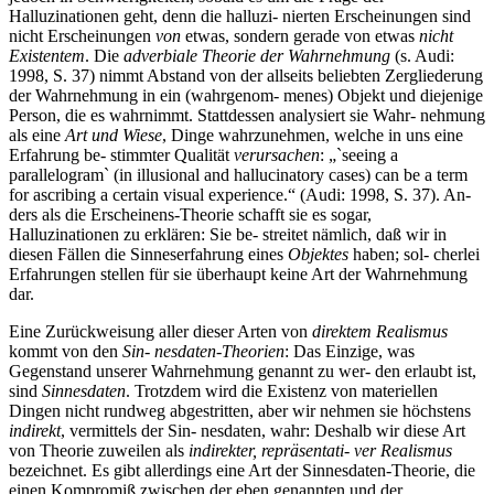
Halluzinationen geht, denn die halluzi- nierten Erscheinungen sind
nicht Erscheinungen
von
etwas, sondern gerade von etwas
nicht
Existentem
. Die
adverbiale Theorie der Wahrnehmung
(s. Audi:
1998, S. 37) nimmt Abstand von der allseits beliebten Zergliederung
der Wahrnehmung in ein (wahrgenom- menes) Objekt und diejenige
Person, die es wahrnimmt. Stattdessen analysiert sie Wahr- nehmung
als eine
Art und Wiese
, Dinge wahrzunehmen, welche in uns eine
Erfahrung be- stimmter Qualität
verursachen
: „`seeing a
parallelogram` (in illusional and hallucinatory cases) can be a term
for ascribing a certain visual experience.“ (Audi: 1998, S. 37). An-
ders als die Erscheinens-Theorie schafft sie es sogar,
Halluzinationen zu erklären: Sie be- streitet nämlich, daß wir in
diesen Fällen die Sinneserfahrung eines
Objektes
haben; sol- cherlei
Erfahrungen stellen für sie überhaupt keine Art der Wahrnehmung
dar.
Eine Zurückweisung aller dieser Arten von
direktem Realismus
kommt von den
Sin- nesdaten-Theorien
: Das Einzige, was
Gegenstand unserer Wahrnehmung genannt zu wer- den erlaubt ist,
sind
Sinnesdaten
. Trotzdem wird die Existenz von materiellen
Dingen nicht rundweg abgestritten, aber wir nehmen sie höchstens
indirekt
, vermittels der Sin- nesdaten, wahr: Deshalb wir diese Art
von Theorie zuweilen als
indirekter, repräsentati- ver Realismus
bezeichnet. Es gibt allerdings eine Art der Sinnesdaten-Theorie, die
einen Kompromiß zwischen der eben genannten und der