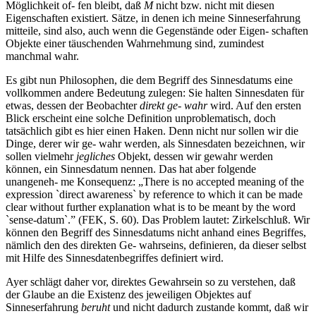
Möglichkeit of- fen bleibt, daß
M
nicht bzw. nicht mit diesen
Eigenschaften existiert. Sätze, in denen ich meine Sinneserfahrung
mitteile, sind also, auch wenn die Gegenstände oder Eigen- schaften
Objekte einer täuschenden Wahrnehmung sind, zumindest
manchmal wahr.
Es gibt nun Philosophen, die dem Begriff des Sinnesdatums eine
vollkommen andere Bedeutung zulegen: Sie halten Sinnesdaten für
etwas, dessen der Beobachter
direkt ge- wahr
wird. Auf den ersten
Blick erscheint eine solche Definition unproblematisch, doch
tatsächlich gibt es hier einen Haken. Denn nicht nur sollen wir die
Dinge, derer wir ge- wahr werden, als Sinnesdaten bezeichnen, wir
sollen vielmehr
jegliches
Objekt, dessen wir gewahr werden
können, ein Sinnesdatum nennen. Das hat aber folgende
unangeneh- me Konsequenz: „There is no accepted meaning of the
expression `direct awareness` by reference to which it can be made
clear without further explanation what is to be meant by the word
`sense-datum`.” (FEK, S. 60). Das Problem lautet: Zirkelschluß. Wir
können den Begriff des Sinnesdatums nicht anhand eines Begriffes,
nämlich den des direkten Ge- wahrseins, definieren, da dieser selbst
mit Hilfe des Sinnesdatenbegriffes definiert wird.
Ayer schlägt daher vor, direktes Gewahrsein so zu verstehen, daß
der Glaube an die Existenz des jeweiligen Objektes auf
Sinneserfahrung
beruht
und nicht dadurch zustande kommt, daß wir