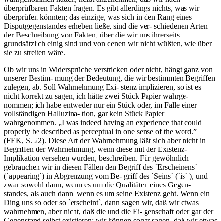
überprüfbaren Fakten fragen. Es gibt allerdings nichts, was wir
überprüfen könnten; das einzige, was sich in den Rang eines
Disputgegenstandes erheben ließe, sind die ver- schiedenen Arten
der Beschreibung von Fakten, über die wir uns ihrerseits
grundsätzlich einig sind und von denen wir nicht wüßten, wie über
sie zu streiten wäre.
Ob wir uns in Widersprüche verstricken oder nicht, hängt ganz von
unserer Bestim- mung der Bedeutung, die wir bestimmten Begriffen
zulegen, ab. Soll Wahrnehmung Exi- stenz implizieren, so ist es
nicht korrekt zu sagen, ich hätte zwei Stück Papier wahrge-
nommen; ich habe entweder nur ein Stück oder, im Falle einer
vollständigen Halluzina- tion, gar kein Stück Papier
wahrgenommen. „I was indeed having an experience that could
properly be described as perceptual in one sense of the word.”
(FEK, S. 22). Diese Art der Wahrnehmung läßt sich aber nicht in
Begriffen der Wahrnehmung, wenn diese mit der Existenz-
Implikation versehen wurden, beschreiben. Für gewöhnlich
gebrauchen wir in diesen Fällen den Begriff des `Erscheinens`
(`appearing`) in Abgrenzung vom Be- griff des `Seins` (`is` ), und
zwar sowohl dann, wenn es um die Qualitäten eines Gegen-
standes, als auch dann, wenn es um seine Existenz geht. Wenn ein
Ding uns so oder so `erscheint`, dann sagen wir, daß wir etwas
wahrnehmen, aber nicht, daß die und die Ei- genschaft oder gar der
Gegenstand selbst existieren; wir können sogar sagen, daß wir etwas