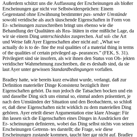
Außerdem schützt uns die Auffassung der Erscheinungen als bloßer
Erscheinungen gar nicht vor Selbstwidersprüchen: Einem
Gegenstand ohne Erwähnung bestimmter
pas- sender Umstände
sowohl veridische als auch täuschende Eigenschaften in Form von
Er- scheinungen zuzuschreiben bringt uns ebenso wie die
Behandlung der Qualitäten als Rea- litäten in eine mißliche Lage, da
wir sie einem Ding
unterschiedslos
zusprechen. Auf sol- che Art
und Weise faßt Ayer Eigenschaften aber nicht auf: „What we
actually do is to de- fine the real qualities of a material thing in terms
of the qualities of certain privileged ap- pearances.” (FEK, S. 31).
Privilegiert sind sie insofern, als wir ihnen den Status von Ob- jekten
veridischer Wahrnehmung zuschreiben, die es deshalb sind, da sie
laut Ayer unter gewissen
Standardbedingungen
vorfallen.
Bradley hatte, wie bereits kurz erwähnt wurde, verlangt, daß zur
Definition materieller Dinge Konsistenz bezüglich ihrer
Eigenschaften gehört. Da nun jedoch die Tatsachen bocken und ein
und dasselbe Ding sich uns einmal so, einmal anders präsentiert, je
nach den Umständen der Situation und den Beobachtern, so schloß
er, daß diese Eigenschaften nicht wirklich zu dem materiellen Ding
gehören. Ayer erteilt dieser Argumentation eine klare Absage: Für
ihn lassen sich die Eigenschaften eines Dinges in Ausdrücken der
Er- scheinungen definieren, wobei das Ding selbst nichts von seinen
Erscheinungen Getrenn- tes darstellt; die Frage,
wie
diese
Erscheinungen zustande kommen, taucht hier gar nicht auf. Bradley