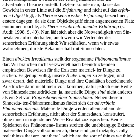
adverbialen Theorie darstellt. Letztere könnte man, da sie das
Gewicht in erster Linie auf die
Erfahrung
und nicht auf das
erfah-
rene Objekt
legt, als
Theorie sensorischer Erfahrung
bezeichnen,
erstere dagegen, da sie dem Objektbegriff einen angemessenen Platz
einräumen möchte, als
Theorie wahrneh- mender Erfahrung
(s.
Audi: 1998, S. 40). Nun läßt sich aber die Notwendigkeit von Sin-
nesdaten aufrechterhalten, auch wenn wir Verfechter der
sensorischen Erfahrung sind: Wir schließen, wenn wir etwas
wahrnehmen, direkte Bekanntschaft mit Sinnesdaten.
Einen
direkten Irrealismus
stellt der sogenannte
Phänomenalismus
dar: Wir brauchen nicht verzweifelt nach beeindruckenden
empirischen Beweisen für die Existenz materiel- ler Dinge zu
suchen. Es genügt völlig, unsere
Ä ußerungen
zu zerlegen, und
zwar derart, daß materielle Dinge und ihre Qualitäten bezeichnende
Ausdrücke darin nicht mehr vor- kommen, dafür jedoch eine Reihe
von Sinnesdatenausdrücken; ja, materielle Dinge
sind
nicht anderes
als ein Set von
Propositionenüber Sinnesdaten
. Neben diesem
Sinnesda- ten-Phänomenalismus findet sich der
adverbiale
Phänomenalismus
: Materielle Dinge werden allein anhand der
sensorischen Erfahrung, nicht aber der Sinnesdaten, konstruiert,
ohne ihnen in irgendeiner Weise Realität zuzusprechen. Beide
Spielarten des Phänomena- lismus streiten die unabhängige Existenz
materieller Dinge vollkommen ab; diese sind „not metaphysically
real: things that are `out there`, which are the sort of things we think