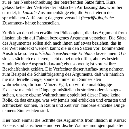
zu ei- ner Neubeschreibung der betreffenden Sätze führt. Kurz
gefasst bettet der Vertreter der faktischen Auffassung das, worüber
er redet, in
kausale
Zusammenhänge ein, die Ver- treterin der
sprachlichen Auffassung dagegen versucht
(begriffs-)logische
Zusammen- hänge herzustellen.
Zurück zu den oben erwähnten Philosophen, die das Argument from
illusion als ein auf Fakten bezogenes Argument verstehen. Die Sätze
des Argumentes sollen sich nach ihnen auf etwas beziehen, das in
der Welt entdeckt werden kann; die in den Sätzen vor- kommenden
Ausdrücke sollen
tatsächlich existierende Entitäten
bezeichnen. O
b
sie tat- sächlich existieren, steht dabei noch offen, aber es besteht
zumindest der Anspruch dar- auf; ebenso wenig ist vorerst ihre
Beschaffenheit geklärt. Die Verfechter dieser Auffas- sung nehmen
zum Beispiel die Schlußfolgerung des Arguments, daß wir nämlich
nie ma- terielle Dinge, sondern immer nur Sinnesdaten
wahrnehmen, für bare Münze: Egal, ob wir die unabhängige
Existenz materieller Dinge grundsätzlich bestreiten oder sie zuge-
stehen, unsere eigene Wahrnehmung spielt bei dieser Frage keine
Rolle, da das einzige, was wir jemals real erblicken und ertasten und
schmecken können, in Raum und Zeit vor- findbare einzelne Dinge
namens Sinnesdaten sind.
Hier noch einmal die Schritte des Arguments from illusion in Kürze:
Erstens sind täuschende und veridische Wahrnehmungen qualitativ