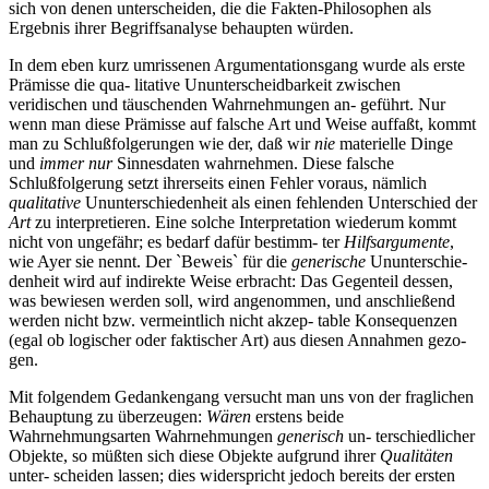
sich von denen unterscheiden, die die Fakten-Philosophen als
Ergebnis ihrer Begriffsanalyse behaupten würden.
In dem eben kurz umrissenen Argumentationsgang wurde als erste
Prämisse die qua- litative Ununterscheidbarkeit zwischen
veridischen und täuschenden Wahrnehmungen an- geführt. Nur
wenn man diese Prämisse auf falsche Art und Weise auffaßt, kommt
man zu Schlußfolgerungen wie der, daß wir
nie
materielle Dinge
und
immer nur
Sinnesdaten wahrnehmen. Diese falsche
Schlußfolgerung setzt ihrerseits einen Fehler voraus, nämlich
qualitative
Ununterschiedenheit als einen fehlenden Unterschied der
Art
zu interpretieren. Eine solche Interpretation wiederum kommt
nicht von ungefähr; es bedarf dafür bestimm- ter
Hilfsargumente
,
wie Ayer sie nennt. Der `Beweis` für die
generische
Ununterschie-
denheit wird auf indirekte Weise erbracht: Das Gegenteil dessen,
was bewiesen werden soll, wird angenommen, und anschließend
werden nicht bzw. vermeintlich nicht akzep- table Konsequenzen
(egal ob logischer oder faktischer Art) aus diesen Annahmen gezo-
gen.
Mit folgendem Gedankengang versucht man uns von der fraglichen
Behauptung zu überzeugen:
Wären
erstens beide
Wahrnehmungsarten Wahrnehmungen
generisch
un- terschiedlicher
Objekte, so müßten sich diese Objekte aufgrund ihrer
Qualitäten
unter- scheiden lassen; dies widerspricht jedoch bereits der ersten