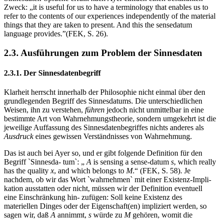
Zweck: „it is useful for us to have a terminology that enables us to
refer to the contents of our experiences independently of the material
things that they are taken to present. And this the sensedatum
language provides.”(FEK, S. 26).
2.3. Ausführungen zum Problem der Sinnesdaten
2.3.1. Der Sinnesdatenbegriff
Klarheit herrscht innerhalb der Philosophie nicht einmal über den
grundlegenden Begriff des Sinnesdatums. Die unterschiedlichen
Weisen, ihn zu verstehen,
führen
jedoch nicht unmittelbar in eine
bestimmte Art von Wahrnehmungstheorie, sondern umgekehrt ist die
jeweilige Auffassung des Sinnesdatenbegriffes nichts anderes als
Ausdruck
eines gewissen Verständnisses von Wahrnehmung.
Das ist auch bei Ayer so, und er gibt folgende Definition für den
Begriff `Sinnesda- tum`: „
A
is sensing a sense-datum
s
, which really
has the quality
x
, and which belongs to
M
.“ (FEK, S. 58). Je
nachdem, ob wir das Wort `wahrnehmen` mit einer Existenz-Impli-
kation ausstatten oder nicht, müssen wir der Definition eventuell
eine Einschränkung hin- zufügen: Soll keine Existenz des
materiellen Dinges oder der Eigenschaft(en) impliziert werden, so
sagen wir, daß
A
annimmt,
s
würde zu
M
gehören, womit die