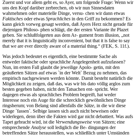
Zuerst und vor allem geht es, so Ayer, um folgende Frage: Wenn wir
uns den Kopf darüber zerbrechen, ob wir nun Sinnesdaten
wahrnehmen oder materielle Dinge, versu- chen wir dann etwas
Faktisches
oder etwas
Sprachliches
in den Griff zu bekommen? Es
kann gleich vorweg gesagt werden, daß Ayers Herz nicht gerade für
diejenigen Philoso- phen schlägt, die der ersten Variante ihr Plazet
geben. Sie schlußfolgerten aus dem Ar- gument from illusion, „not
merely that it is linguistically inconvenient, but that it is false to say
that we are ever directly aware of a material thing.“ (FEK, S. 11f.).
Was jedoch bedeutet es eigentlich, eine bestimmte Sache als
entweder faktische oder sprachliche Angelegenheit aufzufassen?
Nun, im ersten Fall glaubt die jeweilige Apolo- getin, mit den
geäußerten Sätzen auf etwas `in der Welt` Bezug zu nehmen, das
empirisch nachgewiesen werden könnte. Damit besteht natürlich die
Möglichkeit zu zeigen, daß das, was wir bis dato völlig arglos zum
besten gegeben haben, nicht den Tatsachen ent- spricht. Wer
dagegen etwas als sprachliches Problem begreift, hat weder
Interesse noch ein Auge für die schrecklich gewöhnlichen Dinge
ringsherum; von Belang sind allenfalls die
Sätze
, in die wir diese
Dinge `fassen`. Selbige lassen sich auch nicht beweisen oder
widerlegen, denn über die Fakten wird gar nicht debattiert. Was aufs
Tapet gebracht wird, ist die
Verwendungsweise
von Sätzen; eine
entsprechende
Analyse
soll lediglich die Be- dingungen der
betreffenden Sätze herausstellen, was schließlich unter Umständen