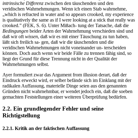
intrinsische Differenz
zwischen den täuschenden und den
veridischen Wahrnehmungen. Wenn ich einen Stab wahrnehme,
„which is refracted in water and so appears crooked, my experience
is qualitatively the same as if I were looking at a stick that really was
crooked.” (FEK, S. 6). Unter Mißach- tung der Tatsache, daß die
Bedingungen
beider Arten der Wahrnehmung verschieden sind und
daß wir oft
wissen
, daß wir es mit einer Täuschung zu tun haben,
läßt sich freilich sa- gen, daß wir die täuschenden und die
veridischen Wahrnehmungen nicht voneinander un- terscheiden
können. Doch auch wenn wir beide Fälle zu trennen fähig sind, so
liegt der Grund für diese Trennung nicht in der Qualität der
Wahrnehmungen selbst.
Ayer formuliert zwar das Argument from illusion derart, daß der
Eindruck erweckt wird, er selber befände sich im Einklang mit der
radikalen Auffassung, materielle Dinge seien aus den genannten
Gründen nicht wahrnehmbar, er wendet jedoch ein, daß die soeben
gemachten Feststellungen einer weiteren Überprüfung bedürfen.
2.2. Ein grundlegender Fehler und seine
Richtigstellung
2.2.1. Kritik an der faktischen Auffassung