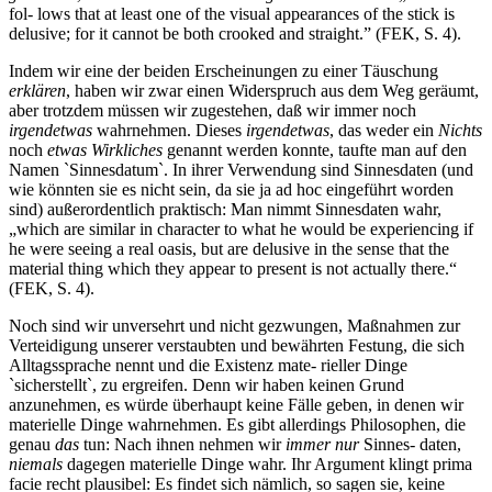
fol- lows that at least one of the visual appearances of the stick is
delusive; for it cannot be both crooked and straight.” (FEK, S. 4).
Indem wir eine der beiden Erscheinungen zu einer Täuschung
erklären
, haben wir zwar einen Widerspruch aus dem Weg geräumt,
aber trotzdem müssen wir zugestehen, daß wir immer noch
irgendetwas
wahrnehmen. Dieses
irgendetwas
, das weder ein
Nichts
noch
etwas Wirkliches
genannt werden konnte, taufte man auf den
Namen `Sinnesdatum`. In ihrer Verwendung sind Sinnesdaten (und
wie könnten sie es nicht sein, da sie ja ad hoc eingeführt worden
sind) außerordentlich praktisch: Man nimmt Sinnesdaten wahr,
„which are similar in character to what he would be experiencing if
he were seeing a real oasis, but are delusive in the sense that the
material thing which they appear to present is not actually there.“
(FEK, S. 4).
Noch sind wir unversehrt und nicht gezwungen, Maßnahmen zur
Verteidigung unserer verstaubten und bewährten Festung, die sich
Alltagssprache nennt und die Existenz mate- rieller Dinge
`sicherstellt`, zu ergreifen. Denn wir haben keinen Grund
anzunehmen, es würde überhaupt keine Fälle geben, in denen wir
materielle Dinge wahrnehmen. Es gibt allerdings Philosophen, die
genau
das
tun: Nach ihnen nehmen wir
immer nur
Sinnes- daten,
niemals
dagegen materielle Dinge wahr. Ihr Argument klingt prima
facie recht plausibel: Es findet sich nämlich, so sagen sie, keine