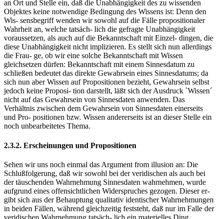
an Ort und Stelle ein, daß die Unabhängigkeit des zu wissenden
Objektes keine notwendige Bedingung des Wissens ist: Denn den
Wis- sensbegriff wenden wir sowohl auf die Fälle propositionaler
Wahrheit an, welche tatsäch- lich die gefragte Unabhängigkeit
voraussetzen, als auch auf die Bekanntschaft mit Einzel- dingen, die
diese Unabhängigkeit nicht implizieren. Es stellt sich nun allerdings
die Frau- ge, ob wir eine solche Bekanntschaft mit Wissen
gleichsetzen dürfen: Bekanntschaft mit einem Sinnesdatum zu
schließen bedeutet das direkte Gewahrsein eines Sinnesdatums; da
sich nun aber Wissen auf Propositionen bezieht, Gewahrsein selbst
jedoch keine Proposi- tion darstellt, läßt sich der Ausdruck `Wissen´
nicht auf das Gewahrsein von Sinnesdaten anwenden. Das
Verhältnis zwischen dem Gewahrsein von Sinnesdaten einerseits
und Pro- positionen bzw. Wissen andererseits ist an dieser Stelle ein
noch unbearbeitetes Thema.
2.3.2. Erscheinungen und Propositionen
Sehen wir uns noch einmal das Argument from illusion an: Die
Schlußfolgerung, daß wir sowohl bei der veridischen als auch bei
der täuschenden Wahrnehmung Sinnesdaten wahrnehmen, wurde
aufgrund eines offensichtlichen Widerspruches gezogen. Dieser er-
gibt sich aus der Behauptung qualitativ identischer Wahrnehmungen
in beiden Fällen, während gleichzeitig feststeht, daß nur im Falle der
veridischen Wahrnehmung tatsäch- lich ein materielles Ding