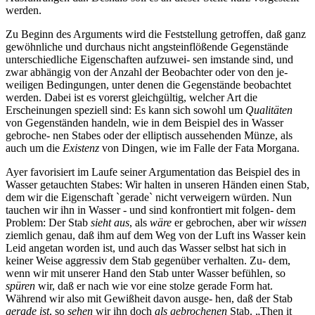
werden.
Zu Beginn des Arguments wird die Feststellung getroffen, daß ganz
gewöhnliche und durchaus nicht angsteinflößende Gegenstände
unterschiedliche Eigenschaften aufzuwei- sen imstande sind, und
zwar abhängig von der Anzahl der Beobachter oder von den je-
weiligen Bedingungen, unter denen die Gegenstände beobachtet
werden. Dabei ist es vorerst gleichgültig, welcher Art die
Erscheinungen speziell sind: Es kann sich sowohl um
Qualitäten
von Gegenständen handeln, wie in dem Beispiel des in Wasser
gebroche- nen Stabes oder der elliptisch aussehenden Münze, als
auch um die
Existenz
von Dingen, wie im Falle der Fata Morgana.
Ayer favorisiert im Laufe seiner Argumentation das Beispiel des in
Wasser getauchten Stabes: Wir halten in unseren Händen einen Stab,
dem wir die Eigenschaft `gerade` nicht verweigern würden. Nun
tauchen wir ihn in Wasser - und sind konfrontiert mit folgen- dem
Problem: Der Stab
sieht aus
, als
wäre
er gebrochen, aber wir
wissen
ziemlich genau, daß ihm auf dem Weg von der Luft ins Wasser kein
Leid angetan worden ist, und auch das Wasser selbst hat sich in
keiner Weise aggressiv dem Stab gegenüber verhalten. Zu- dem,
wenn wir mit unserer Hand den Stab unter Wasser befühlen, so
spüren
wir, daß er nach wie vor eine stolze gerade Form hat.
Während wir also mit Gewißheit davon ausge- hen, daß der Stab
gerade ist
, so
sehen
wir ihn doch
als gebrochenen
Stab. „Then it