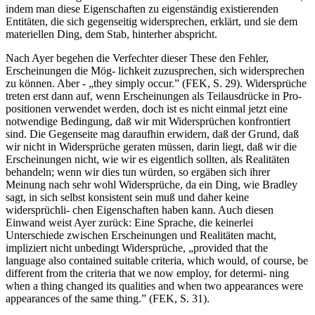
indem man diese Eigenschaften zu eigenständig existierenden
Entitäten, die sich gegenseitig widersprechen, erklärt, und sie dem
materiellen Ding, dem Stab, hinterher abspricht.
Nach Ayer begehen die Verfechter dieser These den Fehler,
Erscheinungen die Mög- lichkeit zuzusprechen, sich widersprechen
zu können. Aber - „they simply occur.” (FEK, S. 29). Widersprüche
treten erst dann auf, wenn Erscheinungen als Teilausdrücke in Pro-
positionen verwendet werden, doch ist es nicht einmal jetzt eine
notwendige Bedingung, daß wir mit Widersprüchen konfrontiert
sind. Die Gegenseite mag daraufhin erwidern, daß der Grund, daß
wir nicht in Widersprüche geraten müssen, darin liegt, daß wir die
Erscheinungen nicht, wie wir es eigentlich sollten, als Realitäten
behandeln; wenn wir dies tun würden, so ergäben sich ihrer
Meinung nach sehr wohl Widersprüche, da ein Ding, wie Bradley
sagt, in sich selbst konsistent sein muß und daher keine
widersprüchli- chen Eigenschaften haben kann. Auch diesen
Einwand weist Ayer zurück: Eine Sprache, die keinerlei
Unterschiede zwischen Erscheinungen und Realitäten macht,
impliziert nicht unbedingt Widersprüche, „provided that the
language also contained suitable criteria, which would, of course, be
different from the criteria that we now employ, for determi- ning
when a thing changed its qualities and when two appearances were
appearances of the same thing.” (FEK, S. 31).