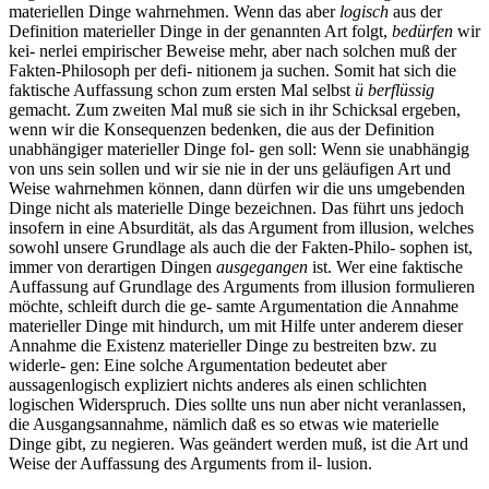
materiellen Dinge wahrnehmen. Wenn das aber
logisch
aus der
Definition materieller Dinge in der genannten Art folgt,
bedürfen
wir
kei- nerlei empirischer Beweise mehr, aber nach solchen muß der
Fakten-Philosoph per defi- nitionem ja suchen. Somit hat sich die
faktische Auffassung schon zum ersten Mal selbst
ü berflüssig
gemacht. Zum zweiten Mal muß sie sich in ihr Schicksal ergeben,
wenn wir die Konsequenzen bedenken, die aus der Definition
unabhängiger materieller Dinge fol- gen soll: Wenn sie unabhängig
von uns sein sollen und wir sie nie in der uns geläufigen Art und
Weise wahrnehmen können, dann dürfen wir die uns umgebenden
Dinge nicht als materielle Dinge bezeichnen. Das führt uns jedoch
insofern in eine Absurdität, als das Argument from illusion, welches
sowohl unsere Grundlage als auch die der Fakten-Philo- sophen ist,
immer von derartigen Dingen
ausgegangen
ist. Wer eine faktische
Auffassung auf Grundlage des Arguments from illusion formulieren
möchte, schleift durch die ge- samte Argumentation die Annahme
materieller Dinge mit hindurch, um mit Hilfe unter anderem dieser
Annahme die Existenz materieller Dinge zu bestreiten bzw. zu
widerle- gen: Eine solche Argumentation bedeutet aber
aussagenlogisch expliziert nichts anderes als einen schlichten
logischen Widerspruch. Dies sollte uns nun aber nicht veranlassen,
die Ausgangsannahme, nämlich daß es so etwas wie materielle
Dinge gibt, zu negieren. Was geändert werden muß, ist die Art und
Weise der Auffassung des Arguments from il- lusion.