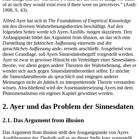
of as such they would exist even if there were no perceivers.” (Audi:
1998, S. 43).
Alfred Ayer hat sich in
The Foundations of Empirical Knowledge
mit den diversen Wahrnehmungstheorien beschäftigt. Auf den
folgenden Seiten werde ich Ayers Ausfüh- rungen skizzieren. Den
Anfangspunkt bildet das Argument from illusion, an das sich eine
Darstellung der
faktischen Auffassung
einerseits und der
sprachlichen Auffassung
ande- rerseits anschließt. Ausgehend von
dieser Grundlage, soll Ayers Sinnesdatenbegriff vorgestellt werden.
Ayer ist zwar in gewisser Hinsicht ein Verteidiger einer Sinnesdaten-
theorie, vor allem gegen andere Theorien der Wahrnehmung, aber er
wendet sich auch gegen Sinnesdatentheoretiker selbst: Er möchte
die Sinnesdatentheorie als
sprachlich
und entgegen anderer
Meinungen nicht als
faktisch
zu interpretierende Theorie verstanden
wissen. Abschließend wird der Auseinandersetzung Ayers mit dem
Phänomenalismus ein eigenes Kapitel gewidmet werden.
2. Ayer und das Problem der Sinnesdaten
2.1. Das Argument from illusion
Das Argument from illusion stellt den Ausgangspunkt von Ayers
Ausführungen dar. Deshalb soll es an dieser Stelle kurz vorgestellt