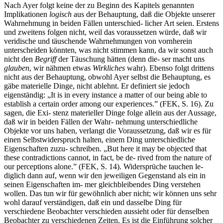
Nach Ayer folgt keine der zu Beginn des Kapitels genannten
Implikationen
logisch
aus der Behauptung, daß die Objekte unserer
Wahrnehmung in beiden Fällen unterschied- licher Art seien. Erstens
und zweitens folgen nicht, weil das voraussetzen würde, daß wir
veridische und täuschende Wahrnehmungen von vornherein
unterscheiden könnten, was nicht stimmen kann, da wir sonst auch
nicht den
Begriff
der Täuschung hätten (denn die- ser macht uns
glauben
, wir nähmen etwas
Wirkliches
wahr). Ebenso folgt drittens
nicht aus der Behauptung, obwohl Ayer selbst die Behauptung, es
gäbe materielle Dinge, nicht ablehnt. Er definiert sie jedoch
eigenständig: „It is in every instance a matter of our being able to
establish a certain order among our experiences.” (FEK, S. 16). Zu
sagen, die Exi- stenz materieller Dinge folge allein aus der Aussage,
daß wir in beiden Fällen der Wahr- nehmung unterschiedliche
Objekte vor uns haben, verlangt die Voraussetzung, daß wir es für
einen Selbstwiderspruch halten, einem Ding unterschiedliche
Eigenschaften zuzu- schreiben. „But here it may be objected that
these contradictions cannot, in fact, be de- rived from the nature of
our perceptions alone.” (FEK, S. 14). Widersprüche tauchen le-
diglich dann auf, wenn wir den jeweiligen Gegenstand als ein in
seinen Eigenschaften im- mer gleichbleibendes Ding verstehen
wollen. Das tun wir für gewöhnlich aber nicht; wir können uns sehr
wohl darauf verständigen, daß ein und dasselbe Ding für
verschiedene Beobachter verschieden aussieht oder für denselben
Beobachter zu verschiedenen Zeiten. Es ist die Einführung solcher