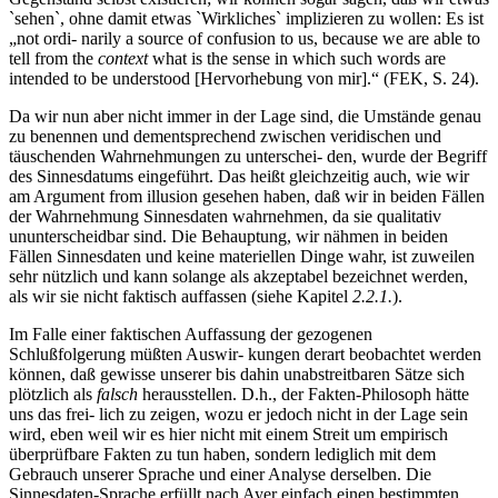
`sehen`, ohne damit etwas `Wirkliches` implizieren zu wollen: Es ist
„not ordi- narily a source of confusion to us, because we are able to
tell from the
context
what is the sense in which such words are
intended to be understood [Hervorhebung von mir].“ (FEK, S. 24).
Da wir nun aber nicht immer in der Lage sind, die Umstände genau
zu benennen und dementsprechend zwischen veridischen und
täuschenden Wahrnehmungen zu unterschei- den, wurde der Begriff
des Sinnesdatums eingeführt. Das heißt gleichzeitig auch, wie wir
am Argument from illusion gesehen haben, daß wir in beiden Fällen
der Wahrnehmung Sinnesdaten wahrnehmen, da sie qualitativ
ununterscheidbar sind. Die Behauptung, wir nähmen in beiden
Fällen Sinnesdaten und keine materiellen Dinge wahr, ist zuweilen
sehr nützlich und kann solange als akzeptabel bezeichnet werden,
als wir sie nicht faktisch auffassen (siehe Kapitel
2.2.1.
).
Im Falle einer faktischen Auffassung der gezogenen
Schlußfolgerung müßten Auswir- kungen derart beobachtet werden
können, daß gewisse unserer bis dahin unabstreitbaren Sätze sich
plötzlich als
falsch
herausstellen. D.h., der Fakten-Philosoph hätte
uns das frei- lich zu zeigen, wozu er jedoch nicht in der Lage sein
wird, eben weil wir es hier nicht mit einem Streit um empirisch
überprüfbare Fakten zu tun haben, sondern lediglich mit dem
Gebrauch unserer Sprache und einer Analyse derselben. Die
Sinnesdaten-Sprache erfüllt nach Ayer einfach einen bestimmten