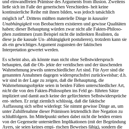
und einwandfreien Prämisse des Arguments from illusion. Zweitens
ließe sich im Falle der generischen Verschieden- heit keine
kontinuierliche Reihe mit ihnen bilden, was jedoch tatsächlich
4
möglich ist
. Drittens müßten materielle Dinge in
kausaler
Unabhängigkeit
von Beobachtern existieren und gewisse Qualitäten
haben; dieser Behauptung würden zwar nicht alle Fakten-Philoso-
phen zustimmen (zum Beispiel nicht die indirekten Realisten, da
diese ja die kausale Un- abhängigkeit postulieren), trotzdem kann sie
als ein gewichtiges Argument zugunsten der faktischen
Interpretation gewertet werden.
Es scheint also, als könnte man nicht ohne Selbstwiderspruch
behaupten, daß die Ob- jekte der veridischen und der täuschenden
Wahrnehmung jeweils unterschiedlicher Art sind. Für Ayer sind die
genannten Annahmen dagegen widerspruchsfrei zurückweisbar; d.h.
wir sind in der Lage zu zeigen, daß die Behauptung, die
Wahrnehmungsobjekte seien in beiden Fällen unterschiedlicher Art,
nicht
die von den Fakten-Philosophen ins Feld ge- führten Sätze
impliziert und damit auch keine der gefürchteten Selbstwidersprüche
ent- stehen. Er zeigt ziemlich schlüssig, daß die faktische
Auffassung sich selbst widerlegt: Sie nimmt gewisse Dinge an, um
unter Zuhilfenahme dieser Prämissen letztendlich ihre Negation zu
schlußfolgern. Im Mittelpunkt stehen dabei nicht die beiden ersten
von der Gegenseite unterstellten Implikationen (mit der Begründung
Ayers, sie seien keines empi- rischen Beweises fähig), sondern die