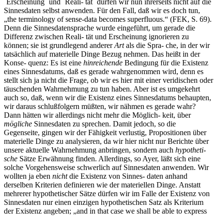
´Erscheinung` und ´Reali- tät` dürfen wir nun ihrerseits nicht auf die
Sinnesdaten selbst anwenden. Für den Fall, daß wir es doch tun,
„the terminology of sense-data becomes superfluous.“ (FEK, S. 69).
Denn die Sinnesdatensprache wurde eingeführt, um gerade die
Differenz zwischen Reali- tät und Erscheinung ignorieren zu
können; sie ist grundlegend anderer
Art
als die Spra- che, in der wir
tatsächlich auf materielle Dinge Bezug nehmen. Das heißt in der
Konse- quenz: Es ist eine
hinreichende
Bedingung für die Existenz
eines Sinnesdatums, daß es gerade wahrgenommen wird, denn es
stellt sich ja nicht die Frage, ob wir es hier mit einer veridischen oder
täuschenden Wahrnehmung zu tun haben. Aber ist es umgekehrt
auch so, daß, wenn wir die Existenz eines Sinnesdatums behaupten,
wir daraus schlußfolgern müßten, wir nähmen es gerade wahr?
Dann hätten wir allerdings nicht mehr die Möglich- keit, über
mögliche
Sinnesdaten zu sprechen. Damit jedoch, so die
Gegenseite, gingen wir der Fähigkeit verlustig, Propositionen über
materielle Dinge zu analysieren, da wir hier nicht nur Berichte über
unsere aktuelle Wahrnehmung anbringen, sondern auch
hypotheti-
sche
Sätze Erwähnung finden. Allerdings, so Ayer, läßt sich eine
solche Vorgehensweise schwerlich auf Sinnesdaten anwenden. Wir
wollten ja eben
nicht
die Existenz von Sinnes- daten anhand
derselben Kriterien definieren wie der materiellen Dinge. Anstatt
mehrerer hypothetischer Sätze dürfen wir im Falle der Existenz von
Sinnesdaten nur einen einzigen hypothetischen Satz als Kriterium
der Existenz angeben; „and in that case we shall be able to express