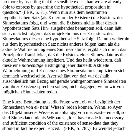
no more by asserting that the sensibile exists than we are already
able to express by asserting the hypothetical proposition in
question.“ (FEK, S. 71). Wenn nun aus dem bestimmten
hypothetischen Satz (als Kriterium der Existenz) die Existenz des
Sinnesdatums folgt, und wenn die Existenz nichts über diesen
hypothetischen Satz Hin- ausgehendes behaupten soll, dann läßt
sich zunächst folgern, daß umgekehrt aus der Exi- stenz des
Sinnesdatums dieser eine hypothetische Satz folgt. Da nun weiterhin
aus dem hypothetischen Satz nichts anderes folgen kann als die
aktuelle Wahrnehmung eines Sin- nesdatums, ergibt sich durch das
Prinzip der Transitivität, daß die Existenz eines Sinnes- datums die
aktuelle Wahrnehmung impliziert. Und das heißt wiederum, daß
diese eine
notwendige
Bedingung jener darstellt: Aktuelle
Wahrnehmung und Existenz eines Sin- nesdatums implizieren sich
demnach wechselseitig. Ayer schlägt vor, daß wir deshalb
ausschließlich mit Bezug auf gerade wahrgenommene Sinnesdaten
von ihrer Existenz sprechen sollten, nicht dagegen, wenn wir von
möglichen Sinnesdaten reden.
Eine kurze Betrachtung ist die Frage wert, ob wir bezüglich der
Sinnesdaten von ei- nem `Wissen´ reden können. Wenn, so Ayer,
das Objekt unseres Wissens unabhängig von uns existieren soll, so
sind Sinnesdaten nichts Wißbares, „for I have made it a necessary
and sufficient condition of the existence of sense-data that they
should in fact be experi- enced.” (FEK, S. 78f.). Er wendet jedoch