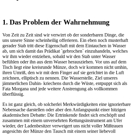
1. Das Problem der Wahrnehmung
Von Zeit zu Zeit sind wir verwirrt ob der sonderbaren Dinge, die
uns unsere Sinne scheinheilig offerieren. Ein eben noch musterhaft
gerader Stab tritt diese Eigenschaft mit dem Eintauchen in Wasser
ab, um sich damit das Prädikat `gebrochen` einzuhandeln, welches
wir ihm wieder entziehen, sobald wir den Stab unter Wasser
befühlen oder ihn aus dem Wasser herausziehen. Vor uns auf dem
Tisch liegt eine kreisrunde Münze, doch wir kommen nicht umhin,
ihren Umriß, den wir mit dem Finger auf sie gerichtet in die Luft
zeichnen, elliptisch zu nennen. Die Wasserstelle, Ziel unseres
jämmerlichen Dahin- kriechens durch die Wüste, entpuppt sich als
Fata Morgana und jede weitere Anstrengung als vollkommen
überflüssig.
Es ist ganz gleich, ob solcherlei Merkwürdigkeiten eine ignorierbare
Nebensache darstellen oder aber den Anfangspunkt einer hitzigen
akademischen Debatte: Die Ertrinkende findet sich erschöpft und
zusammen mit einem unversehrten Rettungsinstrument am Ufer
wieder, der Ladenbesitzer verweigert uns nicht voller Mißtrauen
angesichts der Münze den Tausch mit einem seiner liebevoll