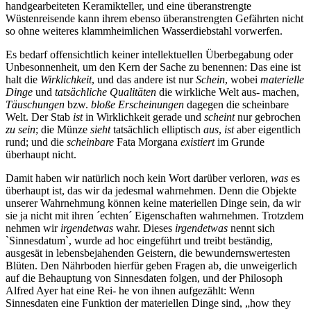
handgearbeiteten Keramikteller, und eine überanstrengte
Wüstenreisende kann ihrem ebenso überanstrengten Gefährten nicht
so ohne weiteres klammheimlichen Wasserdiebstahl vorwerfen.
Es bedarf offensichtlich keiner intellektuellen Überbegabung oder
Unbesonnenheit, um den Kern der Sache zu benennen: Das eine ist
halt die
Wirklichkeit
, und das andere ist nur
Schein
, wobei
materielle
Dinge
und
tatsächliche Qualitäten
die wirkliche Welt aus- machen,
Täuschungen
bzw.
bloße Erscheinungen
dagegen die scheinbare
Welt. Der Stab
ist
in Wirklichkeit gerade und
scheint
nur gebrochen
zu sein
; die Münze
sieht
tatsächlich elliptisch
aus
,
ist
aber eigentlich
rund; und die
scheinbare
Fata Morgana
existiert
im Grunde
überhaupt nicht.
Damit haben wir natürlich noch kein Wort darüber verloren,
was
es
überhaupt ist, das wir da jedesmal wahrnehmen. Denn die Objekte
unserer Wahrnehmung können keine materiellen Dinge sein, da wir
sie ja nicht mit ihren ´echten´ Eigenschaften wahrnehmen. Trotzdem
nehmen wir
irgendetwas
wahr. Dieses
irgendetwas
nennt sich
`Sinnesdatum`, wurde ad hoc eingeführt und treibt beständig,
ausgesät in lebensbejahenden Geistern, die bewundernswertesten
Blüten. Den Nährboden hierfür geben Fragen ab, die unweigerlich
auf die Behauptung von Sinnesdaten folgen, und der Philosoph
Alfred Ayer hat eine Rei- he von ihnen aufgezählt: Wenn
Sinnesdaten eine Funktion der materiellen Dinge sind, „how they