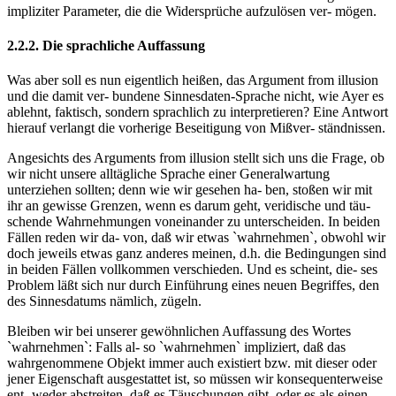
impliziter Parameter, die die Widersprüche aufzulösen ver- mögen.
2.2.2. Die sprachliche Auffassung
Was aber soll es nun eigentlich heißen, das Argument from illusion
und die damit ver- bundene Sinnesdaten-Sprache nicht, wie Ayer es
ablehnt, faktisch, sondern sprachlich zu interpretieren? Eine Antwort
hierauf verlangt die vorherige Beseitigung von Mißver- ständnissen.
Angesichts des Arguments from illusion stellt sich uns die Frage, ob
wir nicht unsere alltägliche Sprache einer Generalwartung
unterziehen sollten; denn wie wir gesehen ha- ben, stoßen wir mit
ihr an gewisse Grenzen, wenn es darum geht, veridische und täu-
schende Wahrnehmungen voneinander zu unterscheiden. In beiden
Fällen reden wir da- von, daß wir etwas `wahrnehmen`, obwohl wir
doch jeweils etwas ganz anderes meinen, d.h. die Bedingungen sind
in beiden Fällen vollkommen verschieden. Und es scheint, die- ses
Problem läßt sich nur durch Einführung eines neuen Begriffes, den
des Sinnesdatums nämlich, zügeln.
Bleiben wir bei unserer gewöhnlichen Auffassung des Wortes
`wahrnehmen`: Falls al- so `wahrnehmen` impliziert, daß das
wahrgenommene Objekt immer auch existiert bzw. mit dieser oder
jener Eigenschaft ausgestattet ist, so müssen wir konsequenterweise
ent- weder abstreiten, daß es Täuschungen gibt, oder es als einen