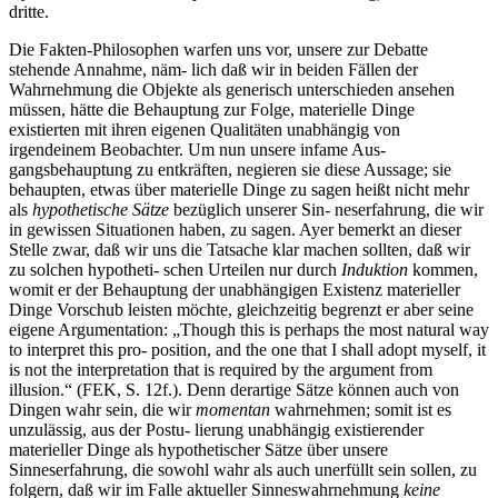
dritte.
Die Fakten-Philosophen warfen uns vor, unsere zur Debatte
stehende Annahme, näm- lich daß wir in beiden Fällen der
Wahrnehmung die Objekte als generisch unterschieden ansehen
müssen, hätte die Behauptung zur Folge, materielle Dinge
existierten mit ihren eigenen Qualitäten unabhängig von
irgendeinem Beobachter. Um nun unsere infame Aus-
gangsbehauptung zu entkräften, negieren sie diese Aussage; sie
behaupten, etwas über materielle Dinge zu sagen heißt nicht mehr
als
hypothetische Sätze
bezüglich unserer Sin- neserfahrung, die wir
in gewissen Situationen haben, zu sagen. Ayer bemerkt an dieser
Stelle zwar, daß wir uns die Tatsache klar machen sollten, daß wir
zu solchen hypotheti- schen Urteilen nur durch
Induktion
kommen,
womit er der Behauptung der unabhängigen Existenz materieller
Dinge Vorschub leisten möchte, gleichzeitig begrenzt er aber seine
eigene Argumentation: „Though this is perhaps the most natural way
to interpret this pro- position, and the one that I shall adopt myself, it
is not the interpretation that is required by the argument from
illusion.“ (FEK, S. 12f.). Denn derartige Sätze können auch von
Dingen wahr sein, die wir
momentan
wahrnehmen; somit ist es
unzulässig, aus der Postu- lierung unabhängig existierender
materieller Dinge als hypothetischer Sätze über unsere
Sinneserfahrung, die sowohl wahr als auch unerfüllt sein sollen, zu
folgern, daß wir im Falle aktueller Sinneswahrnehmung
keine