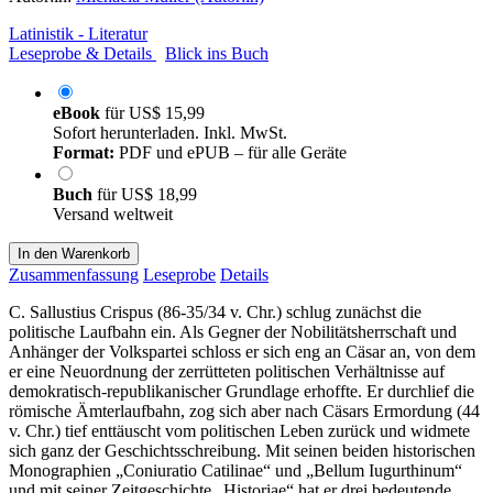
Latinistik - Literatur
Leseprobe & Details
Blick ins Buch
eBook
für
US$ 15,99
Sofort herunterladen. Inkl. MwSt.
Format:
PDF und ePUB – für alle Geräte
Buch
für
US$ 18,99
Versand weltweit
In den Warenkorb
Zusammenfassung
Leseprobe
Details
C. Sallustius Crispus (86-35/34 v. Chr.) schlug zunächst die
politische Laufbahn ein. Als Gegner der Nobilitätsherrschaft und
Anhänger der Volkspartei schloss er sich eng an Cäsar an, von dem
er eine Neuordnung der zerrütteten politischen Verhältnisse auf
demokratisch-republikanischer Grundlage erhoffte. Er durchlief die
römische Ämterlaufbahn, zog sich aber nach Cäsars Ermordung (44
v. Chr.) tief enttäuscht vom politischen Leben zurück und widmete
sich ganz der Geschichtsschreibung. Mit seinen beiden historischen
Monographien „Coniuratio Catilinae“ und „Bellum Iugurthinum“
und mit seiner Zeitgeschichte „Historiae“ hat er drei bedeutende