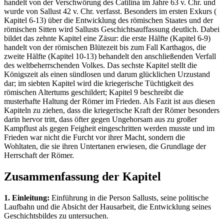
handelt von der Verschwörung des Catilina im Jahre 63 v. Chr. und
wurde von Sallust 42 v. Chr. verfasst. Besonders im ersten Exkurs (
Kapitel 6-13) über die Entwicklung des römischen Staates und der
römischen Sitten wird Sallusts Geschichtsauffassung deutlich. Dabei
bildet das zehnte Kapitel eine Zäsur: die erste Hälfte (Kapitel 6-9)
handelt von der römischen Blütezeit bis zum Fall Karthagos, die
zweite Hälfte (Kapitel 10-13) behandelt den anschließenden Verfall
des weltbeherrschenden Volkes. Das sechste Kapitel stellt die
Königszeit als einen sündlosen und darum glücklichen Urzustand
dar; im siebten Kapitel wird die kriegerische Tüchtigkeit des
römischen Altertums geschildert; Kapitel 9 beschreibt die
musterhafte Haltung der Römer im Frieden. Als Fazit ist aus diesen
Kapiteln zu ziehen, dass die kriegerische Kraft der Römer besonders
darin hervor tritt, dass öfter gegen Ungehorsam aus zu großer
Kampflust als gegen Feigheit eingeschritten werden musste und im
Frieden war nicht die Furcht vor ihrer Macht, sondern die
Wohltaten, die sie ihren Untertanen erwiesen, die Grundlage der
Herrschaft der Römer.
Zusammenfassung der Kapitel
1. Einleitung:
Einführung in die Person Sallusts, seine politische
Laufbahn und die Absicht der Hausarbeit, die Entwicklung seines
Geschichtsbildes zu untersuchen.