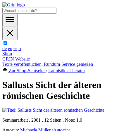
de
en
es
fr
Shop
GRIN Website
Texte veröffentlichen, Rundum-Service genießen
Zur Shop-Startseite
›
Latinistik - Literatur
Sallusts Sicht der älteren
römischen Geschichte
Seminararbeit , 2001 , 12 Seiten , Note: 1,0
Autor:in:
Michaela Müller (Autor:in)