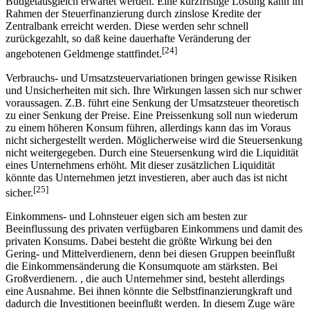
Budgetausgleich erwartet werden. Eine kurzfristige Lösung kann im
Rahmen der Steuerfinanzierung durch zinslose Kredite der
Zentralbank erreicht werden. Diese werden sehr schnell
zurückgezahlt, so daß keine dauerhafte Veränderung der
[24]
angebotenen Geldmenge stattfindet.
Verbrauchs- und Umsatzsteuervariationen bringen gewisse Risiken
und Unsicherheiten mit sich. Ihre Wirkungen lassen sich nur schwer
voraussagen. Z.B. führt eine Senkung der Umsatzsteuer theoretisch
zu einer Senkung der Preise. Eine Preissenkung soll nun wiederum
zu einem höheren Konsum führen, allerdings kann das im Voraus
nicht sichergestellt werden. Möglicherweise wird die Steuersenkung
nicht weitergegeben. Durch eine Steuersenkung wird die Liquidität
eines Unternehmens erhöht. Mit dieser zusätzlichen Liquidität
könnte das Unternehmen jetzt investieren, aber auch das ist nicht
[25]
sicher.
Einkommens- und Lohnsteuer eigen sich am besten zur
Beeinflussung des privaten verfügbaren Einkommens und damit des
privaten Konsums. Dabei besteht die größte Wirkung bei den
Gering- und Mittelverdienern, denn bei diesen Gruppen beeinflußt
die Einkommensänderung die Konsumquote am stärksten. Bei
Großverdienern. , die auch Unternehmer sind, besteht allerdings
eine Ausnahme. Bei ihnen könnte die Selbstfinanzierungkraft und
dadurch die Investitionen beeinflußt werden. In diesem Zuge wäre