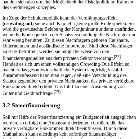
handelt sich also um eine Möglichkeit der Fiskalpolitik im Rahmen
des Geldmengenkonzeptes.
Im Zuge der Schuldenpolitik kann der Verdrängungseffekt
(crowding-out;
siehe auch Kapitel 5
)
eine große Rolle spielen. So
wird die gewünschte Belebung der Konjunktur nur dann stattfinden,
wenn die Konsequenzen der Staatsverschuldung die Nachfrager nur
sehr wenig berühren. Zu diesen Nachfragern gehören Haushalte,
Unternehmen und ausländische Importeure. Sind diese Nachfrager
zu stark betroffen, werden sie möglicherweise von den
[22]
Finanzierungsquellen aus dem privaten Sektor verdrängt.
Handelt es sich um einen vollständigen Crowding-Out-Effekt, so
macht er das gesamtwirtschaftliche System langfristig instabil.
Zusammenfassend kann man sagen, daß eine Verschuldung des
Staates gegenüber den privaten Nichtbanken das private verfügbare
Einkommen direkt erhöht. Das führt zu einer Ausdehnung von
[23]
Güter und Geldnachfrage.
3.2 Steuerfinanzierung
Soll mit Hilfe der Steuerfinanzierung ein Budgetdefizit ausgeglichen
werden, so erfolgt eine Anpassung derjenigen Größen, die das
private verfügbare Einkommen direkt beeinflussen. Durch diese
Maßnahmen kann allerdings kein sofortiger bilanzmäßiger