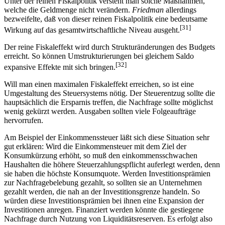
Unter der reinen Fiskalpolitik versteht man solche Maßnahmen,
welche die Geldmenge nicht verändern.
Friedman
allerdings
bezweifelte, daß von dieser reinen Fiskalpolitik eine bedeutsame
[31]
Wirkung auf das gesamtwirtschaftliche Niveau ausgeht.
Der reine Fiskaleffekt wird durch Strukturänderungen des Budgets
erreicht. So können Umstrukturierungen bei gleichem Saldo
[32]
expansive Effekte mit sich bringen.
Will man einen maximalen Fiskaleffekt erreichen, so ist eine
Umgestaltung des Steuersystems nötig. Der Steuerentzug sollte die
hauptsächlich die Ersparnis treffen, die Nachfrage sollte möglichst
wenig gekürzt werden. Ausgaben sollten viele Folgeaufträge
hervorrufen.
Am Beispiel der Einkommenssteuer läßt sich diese Situation sehr
gut erklären: Wird die Einkommensteuer mit dem Ziel der
Konsumkürzung erhöht, so muß den einkommensschwachen
Haushalten die höhere Steuerzahlungspflicht auferlegt werden, denn
sie haben die höchste Konsumquote. Werden Investitionsprämien
zur Nachfragebelebung gezahlt, so sollten sie an Unternehmen
gezahlt werden, die nah an der Investitionsgrenze handeln. So
würden diese Investitionsprämien bei ihnen eine Expansion der
Investitionen anregen. Finanziert werden könnte die gestiegene
Nachfrage durch Nutzung von Liquiditätsreserven. Es erfolgt also