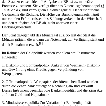
[7]
den Staat zu entscheiden.
Aufgabe der BB ist es, monetäre
Prozesse zu steuern. Sie verfügt über das Notenausgabenmonopol (§
14 BBankG) und verfolgt ein Geldmengenziel. Daher ist nur eine
Geldmenge die Richtige. Die Höhe des Banknotenumlaufs hängt
nur von den Erfordernissen des Zahlungsverkehrs in der Wirtschaft
und den Aufgaben der BB ab, nicht aber von einer
Deckungsvorschrift.
Der Staat dagegen übt das Münzregal aus. So läßt der Staat die
Münzen prägen, die er dann der Notenbank zur Verfügung stellt und
[8]
damit Einnahmen erzielt.
Im Rahmen der Geldpolitik werden vor allem drei Instrumente
eingesetzt:
1. Diskont- und Lombardpolitik: Ankauf von Wechseln (Diskont)
und Gewährung eines Kredits gegen Verpfändung von
Wertpapieren.
2. Offenmarktpolitik: Wertpapiere der öffentlichen Hand werden
durch die Zentralbank auf eigene Rechnung an- und verkauft.
Dieses Instrument beeinflußt die Bankenliquidität und die Zinssätze
auf dem Geld- und Kapitalmarkt.
3. Mindestreservepolitik: Zur Variation der Bankenliquidität