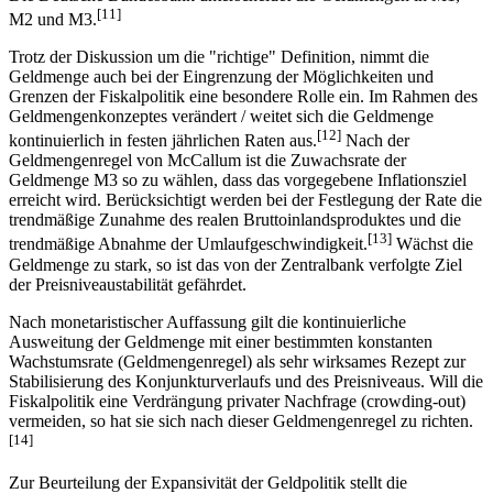
[11]
M2 und M3.
Trotz der Diskussion um die "richtige" Definition, nimmt die
Geldmenge auch bei der Eingrenzung der Möglichkeiten und
Grenzen der Fiskalpolitik eine besondere Rolle ein. Im Rahmen des
Geldmengenkonzeptes verändert / weitet sich die Geldmenge
[12]
kontinuierlich in festen jährlichen Raten aus.
Nach der
Geldmengenregel von McCallum ist die Zuwachsrate der
Geldmenge M3 so zu wählen, dass das vorgegebene Inflationsziel
erreicht wird. Berücksichtigt werden bei der Festlegung der Rate die
trendmäßige Zunahme des realen Bruttoinlandsproduktes und die
[13]
trendmäßige Abnahme der Umlaufgeschwindigkeit.
Wächst die
Geldmenge zu stark, so ist das von der Zentralbank verfolgte Ziel
der Preisniveaustabilität gefährdet.
Nach monetaristischer Auffassung gilt die kontinuierliche
Ausweitung der Geldmenge mit einer bestimmten konstanten
Wachstumsrate (Geldmengenregel) als sehr wirksames Rezept zur
Stabilisierung des Konjunkturverlaufs und des Preisniveaus. Will die
Fiskalpolitik eine Verdrängung privater Nachfrage (crowding-out)
vermeiden, so hat sie sich nach dieser Geldmengenregel zu richten.
[14]
Zur Beurteilung der Expansivität der Geldpolitik stellt die