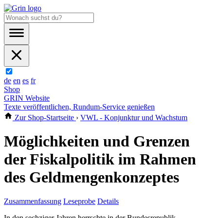
de
en
es
fr
Shop
GRIN Website
Texte veröffentlichen, Rundum-Service genießen
Zur Shop-Startseite
›
VWL - Konjunktur und Wachstum
Möglichkeiten und Grenzen
der Fiskalpolitik im Rahmen
des Geldmengenkonzeptes
Zusammenfassung
Leseprobe
Details
In den sechziger Jahren herrschte in der Bundesrepublik