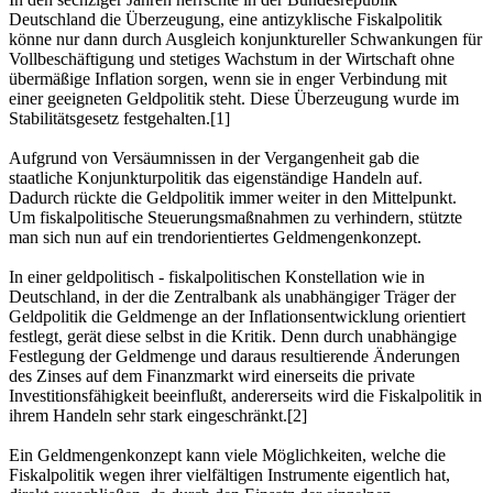
Deutschland die Überzeugung, eine antizyklische Fiskalpolitik
könne nur dann durch Ausgleich konjunktureller Schwankungen für
Vollbeschäftigung und stetiges Wachstum in der Wirtschaft ohne
übermäßige Inflation sorgen, wenn sie in enger Verbindung mit
einer geeigneten Geldpolitik steht. Diese Überzeugung wurde im
Stabilitätsgesetz festgehalten.[1]
Aufgrund von Versäumnissen in der Vergangenheit gab die
staatliche Konjunkturpolitik das eigenständige Handeln auf.
Dadurch rückte die Geldpolitik immer weiter in den Mittelpunkt.
Um fiskalpolitische Steuerungsmaßnahmen zu verhindern, stützte
man sich nun auf ein trendorientiertes Geldmengenkonzept.
In einer geldpolitisch - fiskalpolitischen Konstellation wie in
Deutschland, in der die Zentralbank als unabhängiger Träger der
Geldpolitik die Geldmenge an der Inflationsentwicklung orientiert
festlegt, gerät diese selbst in die Kritik. Denn durch unabhängige
Festlegung der Geldmenge und daraus resultierende Änderungen
des Zinses auf dem Finanzmarkt wird einerseits die private
Investitionsfähigkeit beeinflußt, andererseits wird die Fiskalpolitik in
ihrem Handeln sehr stark eingeschränkt.[2]
Ein Geldmengenkonzept kann viele Möglichkeiten, welche die
Fiskalpolitik wegen ihrer vielfältigen Instrumente eigentlich hat,