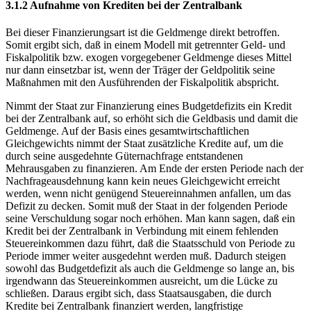
3.1.2 Aufnahme von Krediten bei der Zentralbank
Bei dieser Finanzierungsart ist die Geldmenge direkt betroffen.
Somit ergibt sich, daß in einem Modell mit getrennter Geld- und
Fiskalpolitik bzw. exogen vorgegebener Geldmenge dieses Mittel
nur dann einsetzbar ist, wenn der Träger der Geldpolitik seine
Maßnahmen mit den Ausführenden der Fiskalpolitik abspricht.
Nimmt der Staat zur Finanzierung eines Budgetdefizits ein Kredit
bei der Zentralbank auf, so erhöht sich die Geldbasis und damit die
Geldmenge. Auf der Basis eines gesamtwirtschaftlichen
Gleichgewichts nimmt der Staat zusätzliche Kredite auf, um die
durch seine ausgedehnte Güternachfrage entstandenen
Mehrausgaben zu finanzieren. Am Ende der ersten Periode nach der
Nachfrageausdehnung kann kein neues Gleichgewicht erreicht
werden, wenn nicht genügend Steuereinnahmen anfallen, um das
Defizit zu decken. Somit muß der Staat in der folgenden Periode
seine Verschuldung sogar noch erhöhen. Man kann sagen, daß ein
Kredit bei der Zentralbank in Verbindung mit einem fehlenden
Steuereinkommen dazu führt, daß die Staatsschuld von Periode zu
Periode immer weiter ausgedehnt werden muß. Dadurch steigen
sowohl das Budgetdefizit als auch die Geldmenge so lange an, bis
irgendwann das Steuereinkommen ausreicht, um die Lücke zu
schließen. Daraus ergibt sich, dass Staatsausgaben, die durch
Kredite bei Zentralbank finanziert werden, langfristige