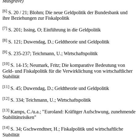
Musgrave)
[6]
S. 20 / 21; Blohm; Die neue Geldpolitik der Bundesbank und
ihre Beziehungen zur Fiskalpolitik
[7]
S. 201; Issing, O; Einführung in die Geldpolitik
[8]
S. 121; Duwendag, D.; Geldtheorie und Geldpolitik
[9]
S. 235-237; Teichmann, U.; Wirtschaftspolitik
[10]
S. 14-15; Neumark, Fritz; Die komparative Bedeutung von
Geld- und Fiskalpolitik für die Verwirklichung von wirtschaftlicher
Stabilität
[11]
S. 45; Duwendag, D.; Geldtheorie und Geldpolitik
[12]
S. 334; Teichmann, U.; Wirtschaftspolitik
[13]
Kamps, C./u.a.; "Euroland: Kräfitger Aufschwung, zunehmende
Stabilitätsrisiken"
[14]
S. 34; Gschwendtner, H.; Fiskalpolitik und wirtschaftliche
Stabilität