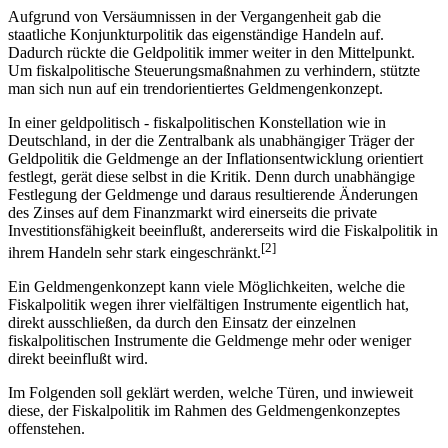
Aufgrund von Versäumnissen in der Vergangenheit gab die
staatliche Konjunkturpolitik das eigenständige Handeln auf.
Dadurch rückte die Geldpolitik immer weiter in den Mittelpunkt.
Um fiskalpolitische Steuerungsmaßnahmen zu verhindern, stützte
man sich nun auf ein trendorientiertes Geldmengenkonzept.
In einer geldpolitisch - fiskalpolitischen Konstellation wie in
Deutschland, in der die Zentralbank als unabhängiger Träger der
Geldpolitik die Geldmenge an der Inflationsentwicklung orientiert
festlegt, gerät diese selbst in die Kritik. Denn durch unabhängige
Festlegung der Geldmenge und daraus resultierende Änderungen
des Zinses auf dem Finanzmarkt wird einerseits die private
Investitionsfähigkeit beeinflußt, andererseits wird die Fiskalpolitik in
[2]
ihrem Handeln sehr stark eingeschränkt.
Ein Geldmengenkonzept kann viele Möglichkeiten, welche die
Fiskalpolitik wegen ihrer vielfältigen Instrumente eigentlich hat,
direkt ausschließen, da durch den Einsatz der einzelnen
fiskalpolitischen Instrumente die Geldmenge mehr oder weniger
direkt beeinflußt wird.
Im Folgenden soll geklärt werden, welche Türen, und inwieweit
diese, der Fiskalpolitik im Rahmen des Geldmengenkonzeptes
offenstehen.