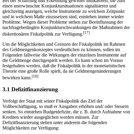
Bei der Schaffung und Erkennung gewisser Indikatoren, die zum
einen unerwünschte Konjunktursituationen signalisieren und
gleichzeitig anzeigen, welche Instrumente zu welchem Zeitpunkt
und in welchem Maße einzusetzen sind, entstehen immer wieder
Probleme. Wegen dieser Probleme stehen zur Beeinflussung der
nachfragebedingten Konjunkturschwankungen die Maßnahmen der
[17]
diskretionären Fiskalpolitik zur Verfügung.
Um die Möglichkeiten und Grenzen der Fiskalpolitik im Rahmen
des Geldmengenkonzeptes verdeutlichen zu können, sollen im
Folgenden fallweise die Wirkungen der einzelnen Instrumente auf
die Geldmenge durchgespielt werden. Es kann schon im Voraus
festgehalten werden, daß die Fiskalpolitik in der monetaristischen
Theorie eine große Rolle spielt, da sie Geldmengenänderungen
[18]
bewirken kann.
3.1 Defizitfinanzierung
Verfolgt der Staat mit seiner Fiskalpolitik das Ziel der
Vollbeschäftigung, so muß er Ausgaben erhöhen und/ oder Steuern
senken. So entstehen Budgetdefizite, die z. B. durch Aufnahme von
Krediten wieder ausgeglichen werden müssen. Zur
Defizitfinanzierung stehen unter anderem die folgenden
Möglichkeiten zur Verfügung: