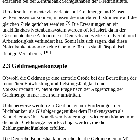
existieren bei der Zentralbank Sichtguthaben der Kreditinstitute.
Um diese Instrumente zielgerichtet auf Geldmenge und Zinsen
wirken lassen zu können, müssen die monetären Instrumente auf die
[9]
gleichen Ziele gerichtet werden.
Die Erwartungen an ein
unabhängiges Notenbanksystem werden oft kritisiert, da in der
Geschichte diese Autonomie in Deutschland weder Geldverfall noch
Arbeitslosigkeit verhindert hat. Somit läßt sich sagen, daß diese
Notenbankautonomie keine Garantie für das stabilitätspolitisch
[10]
richtige Verhalten ist.
2.3 Geldmengenkonzepte
Obwohl die Geldmenge eine zentrale Größe bei der Beurteilung der
monetären Entwicklung und Leistungsfähigkeit einer
Volkswirtschaft ist, bleibt die Frage nach der Abgrenzung der
Geldmenge immer noch sehr umstritten.
Üblicherweise werden zur Geldmenge nur Forderungen der
Nichtbanken als Gläubiger gegenüber dem Bankensystem als
Schuldner gezählt. Von diesen Forderungen wiederum können nur
die in der Geldmenge berücksichtigt werden, die die
Zahlungsmittelfunktion erfüllen.
Die Deutsche Bundesbank unterscheidet die Geldmengen in M1,