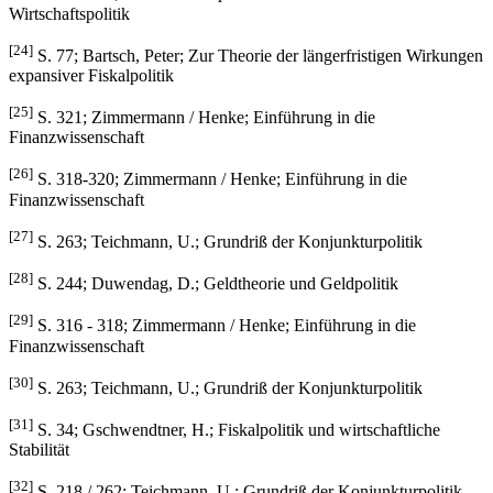
Wirtschaftspolitik
[24]
S. 77; Bartsch, Peter; Zur Theorie der längerfristigen Wirkungen
expansiver Fiskalpolitik
[25]
S. 321; Zimmermann / Henke; Einführung in die
Finanzwissenschaft
[26]
S. 318-320; Zimmermann / Henke; Einführung in die
Finanzwissenschaft
[27]
S. 263; Teichmann, U.; Grundriß der Konjunkturpolitik
[28]
S. 244; Duwendag, D.; Geldtheorie und Geldpolitik
[29]
S. 316 - 318; Zimmermann / Henke; Einführung in die
Finanzwissenschaft
[30]
S. 263; Teichmann, U.; Grundriß der Konjunkturpolitik
[31]
S. 34; Gschwendtner, H.; Fiskalpolitik und wirtschaftliche
Stabilität
[32]
S. 218 / 262; Teichmann, U.; Grundriß der Konjunkturpolitik