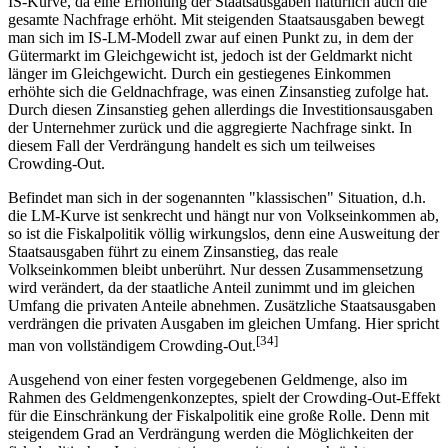
IS-Kurve, da eine Erhöhung der Staatsausgaben natürlich auch die
gesamte Nachfrage erhöht. Mit steigenden Staatsausgaben bewegt
man sich im IS-LM-Modell zwar auf einen Punkt zu, in dem der
Gütermarkt im Gleichgewicht ist, jedoch ist der Geldmarkt nicht
länger im Gleichgewicht. Durch ein gestiegenes Einkommen
erhöhte sich die Geldnachfrage, was einen Zinsanstieg zufolge hat.
Durch diesen Zinsanstieg gehen allerdings die Investitionsausgaben
der Unternehmer zurück und die aggregierte Nachfrage sinkt. In
diesem Fall der Verdrängung handelt es sich um teilweises
Crowding-Out.
Befindet man sich in der sogenannten "klassischen" Situation, d.h.
die LM-Kurve ist senkrecht und hängt nur von Volkseinkommen ab,
so ist die Fiskalpolitik völlig wirkungslos, denn eine Ausweitung der
Staatsausgaben führt zu einem Zinsanstieg, das reale
Volkseinkommen bleibt unberührt. Nur dessen Zusammensetzung
wird verändert, da der staatliche Anteil zunimmt und im gleichen
Umfang die privaten Anteile abnehmen. Zusätzliche Staatsausgaben
verdrängen die privaten Ausgaben im gleichen Umfang. Hier spricht
[34]
man von vollständigem Crowding-Out.
Ausgehend von einer festen vorgegebenen Geldmenge, also im
Rahmen des Geldmengenkonzeptes, spielt der Crowding-Out-Effekt
für die Einschränkung der Fiskalpolitik eine große Rolle. Denn mit
steigendem Grad an Verdrängung werden die Möglichkeiten der