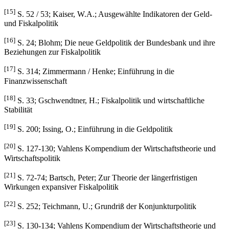
[15]
S. 52 / 53; Kaiser, W.A.; Ausgewählte Indikatoren der Geld-
und Fiskalpolitik
[16]
S. 24; Blohm; Die neue Geldpolitik der Bundesbank und ihre
Beziehungen zur Fiskalpolitik
[17]
S. 314; Zimmermann / Henke; Einführung in die
Finanzwissenschaft
[18]
S. 33; Gschwendtner, H.; Fiskalpolitik und wirtschaftliche
Stabilität
[19]
S. 200; Issing, O.; Einführung in die Geldpolitik
[20]
S. 127-130; Vahlens Kompendium der Wirtschaftstheorie und
Wirtschaftspolitik
[21]
S. 72-74; Bartsch, Peter; Zur Theorie der längerfristigen
Wirkungen expansiver Fiskalpolitik
[22]
S. 252; Teichmann, U.; Grundriß der Konjunkturpolitik
[23]
S. 130-134; Vahlens Kompendium der Wirtschaftstheorie und