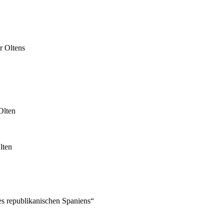
r Oltens
Olten
lten
es republikanischen Spaniens“