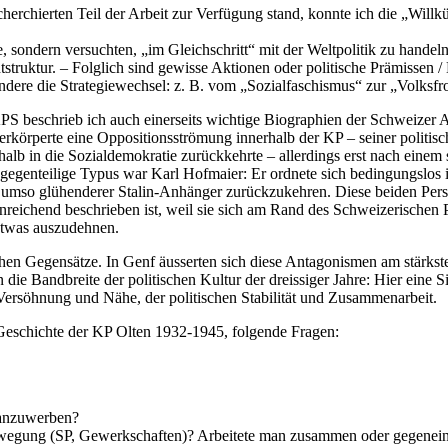
herchierten Teil der Arbeit zur Verfügung stand, konnte ich die „Willk
 sondern versuchten, „im Gleichschritt“ mit der Weltpolitik zu handeln
htstruktur. – Folglich sind gewisse Aktionen oder politische Prämiss
dere die Strategiewechsel: z. B. vom „Sozialfaschismus“ zur „Volksfr
PS beschrieb ich auch einerseits wichtige Biographien der Schweizer
verkörperte eine Oppositionsströmung innerhalb der KP – seiner politis
alb in die Sozialdemokratie zurückkehrte – allerdings erst nach einem
 gegenteilige Typus war Karl Hofmaier: Er ordnete sich bedingungslos 
 umso glühenderer Stalin-Anhänger zurückzukehren. Diese beiden Pers
 hinreichend beschrieben ist, weil sie sich am Rand des Schweizerischen
 etwas auszudehnen.
chen Gegensätze. In Genf äusserten sich diese Antagonismen am stärkst
 die Bandbreite der politischen Kultur der dreissiger Jahre: Hier eine S
 Versöhnung und Nähe, der politischen Stabilität und Zusammenarbeit.
e Geschichte der KP Olten 1932-1945, folgende Fragen:
 anzuwerben?
rbewegung (SP, Gewerkschaften)? Arbeitete man zusammen oder gegenei