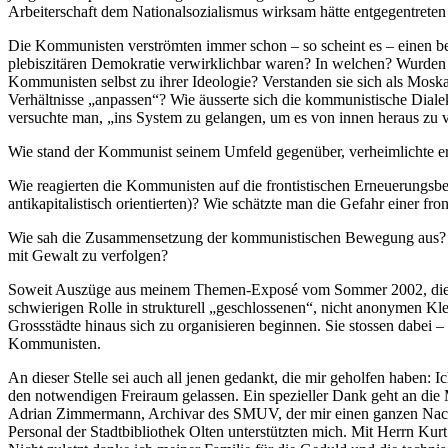
Arbeiterschaft dem Nationalsozialismus wirksam hätte entgegentrete
Die Kommunisten verströmten immer schon – so scheint es – einen be
plebiszitären Demokratie verwirklichbar waren? In welchen? Wurden 
Kommunisten selbst zu ihrer Ideologie? Verstanden sie sich als Moska
Verhältnisse „anpassen“? Wie äusserte sich die kommunistische Dial
versuchte man, „ins System zu gelangen, um es von innen heraus zu v
Wie stand der Kommunist seinem Umfeld gegenüber, verheimlichte er sei
Wie reagierten die Kommunisten auf die frontistischen Erneuerungsb
antikapitalistisch orientierten)? Wie schätzte man die Gefahr einer fro
Wie sah die Zusammensetzung der kommunistischen Bewegung aus? Gab e
mit Gewalt zu verfolgen?
Soweit Auszüge aus meinem Themen-Exposé vom Sommer 2002, die mein
schwierigen Rolle in strukturell „geschlossenen“, nicht anonymen Kle
Grossstädte hinaus sich zu organisieren beginnen. Sie stossen dabei –
Kommunisten.
An dieser Stelle sei auch all jenen gedankt, die mir geholfen haben: 
den notwendigen Freiraum gelassen. Ein spezieller Dank geht an die 
Adrian Zimmermann, Archivar des SMUV, der mir einen ganzen Nachmit
Personal der Stadtbibliothek Olten unterstützten mich. Mit Herrn Ku