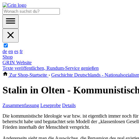
de
en
es
fr
Shop
GRIN Website
Texte veröffentlichen, Rundum-Service genießen
Zur Shop-Startseite
›
Geschichte Deutschlands - Nationalsozialism
Stalin in Olten - Kommunistisc
Zusammenfassung
Leseprobe
Details
Die kommunistische Ideologie war bzw. ist eigentlich immer noch für
beherrscht habe und begutachtet sein Modell der „klassenlosen Gesells
Frieden innerhalb der Menschheit verspricht.
Andererseits sieht man die Auswüchse, die Perversion des real existie