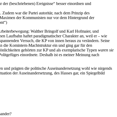
ür der (beschriebenen) Ereignisse“ besser einordnen und
. Zudem war die Partei autoritär, nach dem Prinzip des
en / Maximen der Kommunisten nur vor dem Hintergrund der
ont“)
 Arbeiterbewegung: Walther Bringolf und Karl Hofmaier, und
chen Laufbahn haftet paradigmatischer Charakter an, weil er – wie
 spannenden Versuch, die KP von innen heraus zu verändern. Seine
in die Komintern-Machtstruktur ein und ging gar für den
önlichkeiten gehörten zur KP und als exemplarische Typen
waren sie
 Politgefüges einordnete. Deshalb ist es meiner Meinung nach
en und prägten die politische Auseinandersetzung wohl wie nirgends
ituation der Auseinandersetzung, des Hasses gar, ein Spiegelbild
nander?