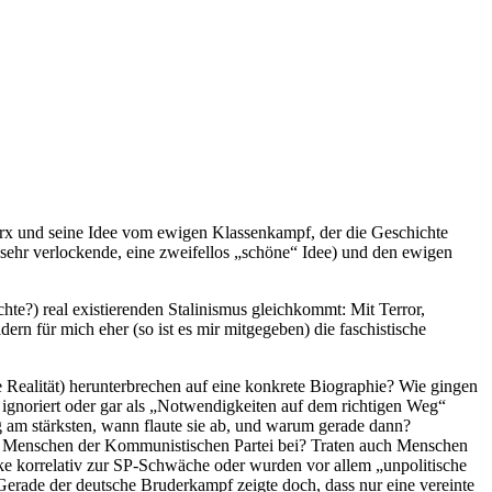
Marx und seine Idee vom ewigen Klassenkampf, der die Geschichte
e sehr verlockende, eine zweifellos „schöne“ Idee) und den ewigen
chte?) real existierenden Stalinismus gleichkommt: Mit Terror,
rn für mich eher (so ist es mir mitgegeben) die faschistische
he Realität) herunterbrechen auf eine konkrete Biographie? Wie gingen
gnoriert oder gar als „Notwendigkeiten auf dem richtigen Weg“
am stärksten, wann flaute sie ab, und warum gerade dann?
ten Menschen der Kommunistischen Partei bei? Traten auch Menschen
ke korrelativ zur SP-Schwäche oder wurden vor allem „unpolitische
rade der deutsche Bruderkampf zeigte doch, dass nur eine vereinte