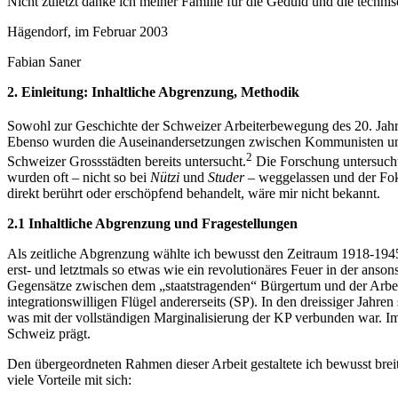
Nicht zuletzt danke ich meiner Familie für die Geduld und die techni
Hägendorf, im Februar 2003
Fabian Saner
2. Einleitung: Inhaltliche Abgrenzung, Methodik
Sowohl zur Geschichte der Schweizer Arbeiterbewegung des 20. Jahrh
Ebenso wurden die Auseinandersetzungen zwischen Kommunisten und
2
Schweizer Grossstädten bereits untersucht.
Die Forschung untersuchte
wurden oft – nicht so bei
Nützi
und
Studer
– weggelassen und der Foku
direkt berührt oder erschöpfend behandelt, wäre mir nicht bekannt.
2.1 Inhaltliche Abgrenzung und Fragestellungen
Als zeitliche Abgrenzung wählte ich bewusst den Zeitraum 1918-1945: d
erst- und letztmals so etwas wie ein revolutionäres Feuer in der an
Gegensätze zwischen dem „staatstragenden“ Bürgertum und der Arbeit
integrationswilligen Flügel andererseits (SP). In den dreissiger Jahre
was mit der vollständigen Marginalisierung der KP verbunden war. Im
Schweiz prägt.
Den übergeordneten Rahmen dieser Arbeit gestaltete ich bewusst breit
viele Vorteile mit sich: