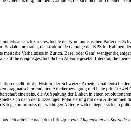
sche Unterstützung, und dem Computer, der sich nicht durch einen Total
underts als auch zur Geschichte der Kommunistischen Partei der Schwe
 Sozialdemokraten, das strukturelle Gepräge der KPS im Rahmen der
 meist die Verhältnisse in Zürich, Basel oder Genf, weniger diejenigen
s auf die ereignisgeschichtlichen Abläufe gesetzt. Literatur, die mei
ieser stellt für die Historie der Schweizer Arbeiterschaft entscheiden
sonsten pragmatisch orientierten Arbeiterbewegung und hatte primär zw
erschaft einerseits, die Aufspaltung der Linken in einen revolutionä
n spielte sich nach der kurzzeitigen Polarisierung mit dem Aufkommen de
 Kriegskompromiss der wichtigen Akteure widerspiegelt sich ein polit
 aus. Ich arbeitete nach dem Prinzip «
vom Allgemeinen ins Spezielle
»,