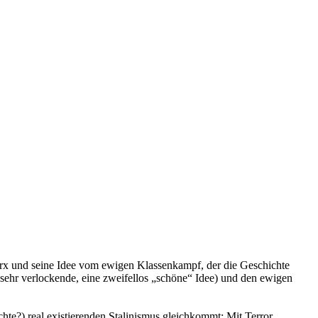
Marx und seine Idee vom ewigen Klassenkampf, der die Geschichte
e sehr verlockende, eine zweifellos „schöne“ Idee) und den ewigen
chte?) real existierenden Stalinismus gleichkommt: Mit Terror,