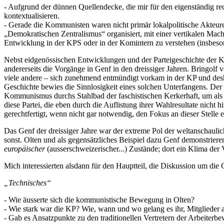
- Aufgrund der dünnen Quellendecke, die mir für den eigenständig rec
kontextualisieren.
- Gerade die Kommunisten waren nicht primär lokalpolitische Akteure,
„Demokratischen Zentralismus“ organisiert, mit einer vertikalen Mac
Entwicklung in der KPS oder in der Komintern zu verstehen (insbeson
Nebst eidgenössischen Entwicklungen und der Parteigeschichte der K
andererseits die Vorgänge in Genf in den dreissiger Jahren. Bringolf 
viele andere – sich zunehmend entmündigt vorkam in der KP und desh
Geschichte bewies die Sinnlosigkeit eines solchen Unterfangens. Der
Kommunismus durchs Stahlbad der faschistischen Kerkerhaft, um als
diese Partei, die eben durch die Auflistung ihrer Wahlresultate nicht
gerechtfertigt, wenn nicht gar notwendig, den Fokus an dieser Stelle
Das Genf der dreissiger Jahre war der extreme Pol der weltanschauli
sonst. Olten und als gegensätzliches Beispiel dazu Genf demonstrieren
europäischer
(ausserschweizerischer...) Zustände; dort ein Klima der
Mich interessierten alsdann für den Hauptteil, die Diskussion um di
„Technisches“
- Wie äusserte sich die kommunistische Bewegung in Olten?
- Wie stark war die KP? Wie, wann und wo gelang es ihr, Mitglieder
- Gab es Ansatzpunkte zu den traditionellen Vertretern der Arbeite