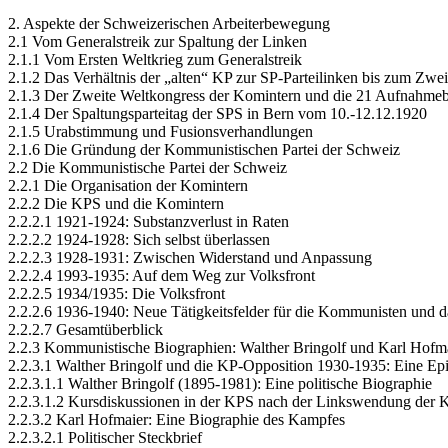
2. Aspekte der Schweizerischen Arbeiterbewegung
2.1 Vom Generalstreik zur Spaltung der Linken
2.1.1 Vom Ersten Weltkrieg zum Generalstreik
2.1.2 Das Verhältnis der „alten“ KP zur SP-Parteilinken bis zum Zw
2.1.3 Der Zweite Weltkongress der Komintern und die 21 Aufnahme
2.1.4 Der Spaltungsparteitag der SPS in Bern vom 10.-12.12.1920
2.1.5 Urabstimmung und Fusionsverhandlungen
2.1.6 Die Gründung der Kommunistischen Partei der Schweiz
2.2 Die Kommunistische Partei der Schweiz
2.2.1 Die Organisation der Komintern
2.2.2 Die KPS und die Komintern
2.2.2.1 1921-1924: Substanzverlust in Raten
2.2.2.2 1924-1928: Sich selbst überlassen
2.2.2.3 1928-1931: Zwischen Widerstand und Anpassung
2.2.2.4 1993-1935: Auf dem Weg zur Volksfront
2.2.2.5 1934/1935: Die Volksfront
2.2.2.6 1936-1940: Neue Tätigkeitsfelder für die Kommunisten und 
2.2.2.7 Gesamtüberblick
2.2.3 Kommunistische Biographien: Walther Bringolf und Karl Hofm
2.2.3.1 Walther Bringolf und die KP-Opposition 1930-1935: Eine Epi
2.2.3.1.1 Walther Bringolf (1895-1981): Eine politische Biographie
2.2.3.1.2 Kursdiskussionen in der KPS nach der Linkswendung der 
2.2.3.2 Karl Hofmaier: Eine Biographie des Kampfes
2.2.3.2.1 Politischer Steckbrief