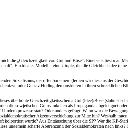
 mich die „Gleichzeitigkeit von Gut und Böse“. Einerseits liest man 
chaft“. Ein ideales Modell – eine Utopie, die die Gleichheitsidee (ein
renden Sozialismus, der offenbar einem (lernen wir dies aus der Geschi
chenizyn oder Gustav Herling demonstrieren in ihren schrecklichen Bilde
dieses überhöhte Gleichzeitigkeitsschema Gut (Idee)/Böse (stalinistisc
den die sowjetischen Grausamkeiten als Propaganda abgeleugnet oder i
“ Umdenkprozesse statt? Oder anders gefragt: Wann war die Bewegung 
n, sozialdemokratischer Akzentverschiebung zur Mitte hin? Weshalb tra
ft kolportiert wurde? Aus Enttäuschung über die SP? War die KP-Stär
ese ungemein scharfe Abgrenzung der Sozialdemokraten nach links? Ge