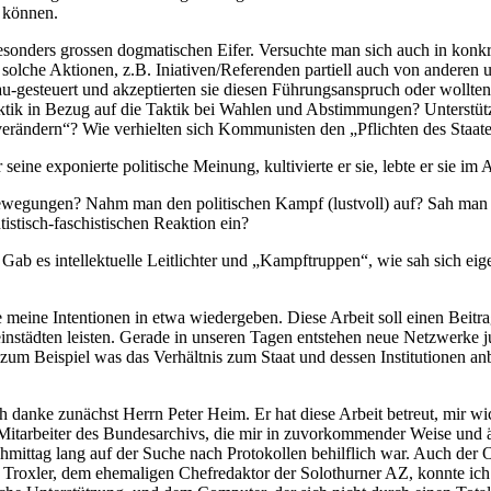
n können.
sonders grossen dogmatischen Eifer. Versuchte man sich auch in konkr
solche Aktionen, z.B. Iniativen/Referenden partiell auch von anderen 
u-gesteuert und akzeptierten sie diesen Führungsanspruch oder wollten
ektik in Bezug auf die Taktik bei Wahlen und Abstimmungen? Unterstü
erändern“? Wie verhielten sich Kommunisten den „Pflichten des Staate
ne exponierte politische Meinung, kultivierte er sie, lebte er sie im 
ewegungen? Nahm man den politischen Kampf (lustvoll) auf? Sah man in
ntistisch-faschistischen Reaktion ein?
s intellektuelle Leitlichter und „Kampftruppen“, wie sah sich eigent
e Intentionen in etwa wiedergeben. Diese Arbeit soll einen Beitrag
instädten leisten. Gerade in unseren Tagen entstehen neue Netzwerke ju
 zum Beispiel was das Verhältnis zum Staat und dessen Institutionen anb
Ich danke zunächst Herrn Peter Heim. Er hat diese Arbeit betreut, mir 
Mitarbeiter des Bundesarchivs, die mir in zuvorkommender Weise und ä
tag lang auf der Suche nach Protokollen behilflich war. Auch der Oltn
rt Troxler, dem ehemaligen Chefredaktor der Solothurner AZ, konnte ic