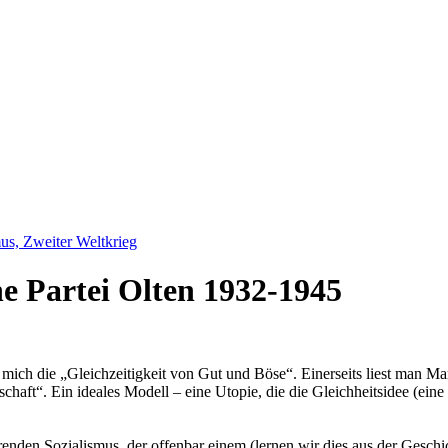
us, Zweiter Weltkrieg
he Partei Olten 1932-1945
 mich die „Gleichzeitigkeit von Gut und Böse“. Einerseits liest man 
chaft“. Ein ideales Modell – eine Utopie, die die Gleichheitsidee (ein
renden Sozialismus, der offenbar einem (lernen wir dies aus der Geschi