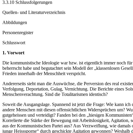
3.3.10 Schlussfolgerungen
Quellen- und Literaturverzeichnis
Abbildungen
Personenregister
Schlusswort
1. Vorwort
Die kommunistische Ideologie war bzw. ist eigentlich immer noch für
beherrscht habe und begutachtet sein Modell der „klassenlosen Gesells
Frieden innerhalb der Menschheit verspricht.
Andererseits sieht man die Auswüchse, die Perversion des real existie
Verfolgung, Deportation, Gulag, Vernichtung. Die Berichte eines Sols
Menschenverachtung. Sind die Totalitarismen identisch?
Soweit die Ausgangslage. Spannend ist jetzt die Frage: Wie kann ich 
andere Menschen mit diesen offensichtlichen Widersprüchen um? Wur
gutgeheissen und verteidigt? Fanden bei den „hiesigen Kommunisten
Korrelierte die Stärke der Bewegung mit Arbeitslosigkeit, Agitatio
aus der Kommunistischen Partei aus? Aus Verzweiflung, wie damals o
junge Heisssporne“ durch geschickte Agitation gewonnen? Weshalb di