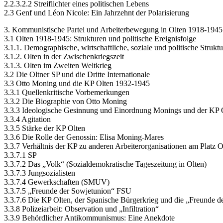
2.2.3.2.2 Streiflichter eines politischen Lebens
2.3 Genf und Léon Nicole: Ein Jahrzehnt der Polarisierung
3. Kommunistische Partei und Arbeiterbewegung in Olten 1918-1945
3.1 Olten 1918-1945: Strukturen und politische Ereignisfolge
3.1.1. Demographische, wirtschaftliche, soziale und politische Struktu
3.1.2. Olten in der Zwischenkriegszeit
3.1.3. Olten im Zweiten Weltkrieg
3.2 Die Oltner SP und die Dritte Internationale
3.3 Otto Moning und die KP Olten 1932-1945
3.3.1 Quellenkritische Vorbemerkungen
3.3.2 Die Biographie von Otto Moning
3.3.3 Ideologische Gesinnung und Einordnung Monings und der KP 
3.3.4 Agitation
3.3.5 Stärke der KP Olten
3.3.6 Die Rolle der Genossin: Elisa Moning-Mares
3.3.7 Verhältnis der KP zu anderen Arbeiterorganisationen am Platz O
3.3.7.1 SP
3.3.7.2 Das „Volk“ (Sozialdemokratische Tageszeitung in Olten)
3.3.7.3 Jungsozialisten
3.3.7.4 Gewerkschaften (SMUV)
3.3.7.5 „Freunde der Sowjetunion“ FSU
3.3.7.6 Die KP Olten, der Spanische Bürgerkrieg und die „Freunde d
3.3.8 Polizeiarbeit: Observation und „Infiltration“
3.3.9 Behördlicher Antikommunismus: Eine Anekdote