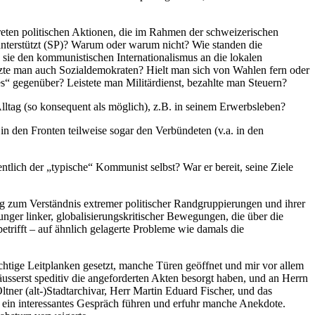
eten politischen Aktionen, die im Rahmen der schweizerischen
unterstützt (SP)? Warum oder warum nicht? Wie standen die
 sie den kommunistischen Internationalismus an die lokalen
tzte man auch Sozialdemokraten? Hielt man sich von Wahlen fern oder
s“ gegenüber? Leistete man Militärdienst, bezahlte man Steuern?
Alltag (so konsequent als möglich), z.B. in seinem Erwerbsleben?
 den Fronten teilweise sogar den Verbündeten (v.a. in den
lich der „typische“ Kommunist selbst? War er bereit, seine Ziele
 zum Verständnis extremer politischer Randgruppierungen und ihrer
nger linker, globalisierungskritischer Bewegungen, die über die
etrifft – auf ähnlich gelagerte Probleme wie damals die
wichtige Leitplanken gesetzt, manche Türen geöffnet und mir vor allem
usserst speditiv die angeforderten Akten besorgt haben, und an Herrn
er (alt-)Stadtarchivar, Herr Martin Eduard Fischer, und das
h ein interessantes Gespräch führen und erfuhr manche Anekdote.