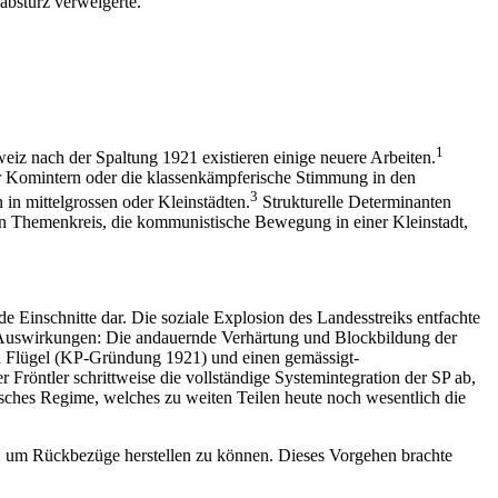
absturz verweigerte.
1
iz nach der Spaltung 1921 existieren einige neuere Arbeiten.
 Komintern oder die klassenkämpferische Stimmung in den
3
 in mittelgrossen oder Kleinstädten.
Strukturelle Determinanten
nen Themenkreis, die kommunistische Bewegung in einer Kleinstadt,
de Einschnitte dar. Die soziale Explosion des Landesstreiks entfachte
ei Auswirkungen: Die andauernde Verhärtung und Blockbildung der
ren Flügel (KP-Gründung 1921) und einen gemässigt-
r Fröntler schrittweise die vollständige Systemintegration der SP ab,
isches Regime, welches zu weiten Teilen heute noch wesentlich die
 um Rückbezüge herstellen zu können. Dieses Vorgehen brachte