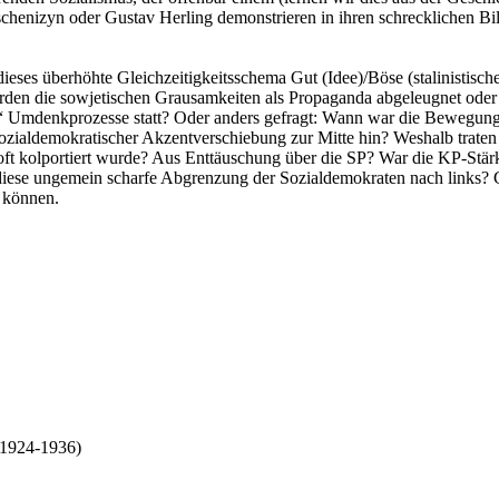
chenizyn oder Gustav Herling demonstrieren in ihren schrecklichen Bilde
dieses überhöhte Gleichzeitigkeitsschema Gut (Idee)/Böse (stalinistisc
den die sowjetischen Grausamkeiten als Propaganda abgeleugnet oder i
“ Umdenkprozesse statt? Oder anders gefragt: Wann war die Bewegung 
n, sozialdemokratischer Akzentverschiebung zur Mitte hin? Weshalb tra
ft kolportiert wurde? Aus Enttäuschung über die SP? War die KP-Stär
ese ungemein scharfe Abgrenzung der Sozialdemokraten nach links? Ge
n können.
(1924-1936)