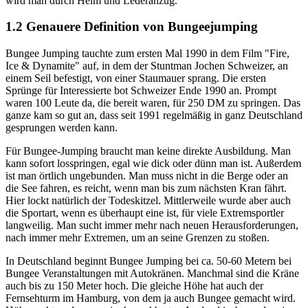
wird man durch Helm und Lederanzug.
1.2 Genauere Definition von Bungeejumping
Bungee Jumping tauchte zum ersten Mal 1990 in dem Film "Fire,
Ice & Dynamite" auf, in dem der Stuntman Jochen Schweizer, an
einem Seil befestigt, von einer Staumauer sprang. Die ersten
Sprünge für Interessierte bot Schweizer Ende 1990 an. Prompt
waren 100 Leute da, die bereit waren, für 250 DM zu springen. Das
ganze kam so gut an, dass seit 1991 regelmäßig in ganz Deutschland
gesprungen werden kann.
Für Bungee-Jumping braucht man keine direkte Ausbildung. Man
kann sofort losspringen, egal wie dick oder dünn man ist. Außerdem
ist man örtlich ungebunden. Man muss nicht in die Berge oder an
die See fahren, es reicht, wenn man bis zum nächsten Kran fährt.
Hier lockt natürlich der Todeskitzel. Mittlerweile wurde aber auch
die Sportart, wenn es überhaupt eine ist, für viele Extremsportler
langweilig. Man sucht immer mehr nach neuen Herausforderungen,
nach immer mehr Extremen, um an seine Grenzen zu stoßen.
In Deutschland beginnt Bungee Jumping bei ca. 50-60 Metern bei
Bungee Veranstaltungen mit Autokränen. Manchmal sind die Kräne
auch bis zu 150 Meter hoch. Die gleiche Höhe hat auch der
Fernsehturm im Hamburg, von dem ja auch Bungee gemacht wird.