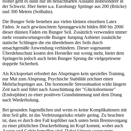
Höher geht es dann nur im benachbarten Ausland insbesondere in
der Schweiz. Hier bietet u.a. Eurobungy Sprünge aus 200 (Brücke)
und 300 Metern (Seilbahn).
Die Bungee Seile bestehen aus vielen kleinen einzelnen Latex
Fäden. Je nach gewünschtem Sprunggewicht bilden 800 bis 2000
dieser dünnen Fäden ein Bungee Seil. Zusätzlich verwenden immer
mehr verantwortungsvolle Bungee Jumping Anbieter zusätzliche
statische Schlingen die ein überdehnen des Seils durch
unsachgemäße Anwendung verhindern. Dieser sogenannte
Überdehnschutz kosten den Hersteller nur wenig mehr, bietet dem
Springer/in jedoch auch beim Bungee Sprung die vielgepriesene
doppelte Sicherheit.
Als Kicksportart erfordert das Abspringen kein spezielles Training,
nur Mut zum Absprung. Psychische Stabilität zeichnet einen
Mehrfachspringer aus. Die hormonelle Stresssituation wirkt längere
Zeit nach und führt nach Ausschüttung der "Glückshormone"
(Endorphine) zu einer positiven Grundstimmung und dem Drang
nach Wiederholung.
Bei gesunden Jugendlichen und wenn es keine Komplikationen mit
dem Seil gibt, ist das Verletzungsrisiko relativ gering. Zu beachten
ist, dass es durch den Fall kopfüber nach unten beim Bremsvorgang
zu einer plötzlichen Druckerhöhung im Kopf kommt, wobei auch
Augen und Gehör betroffen sind. Dabei können sogenannte