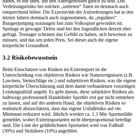
haben, es nur taten, um den Altersgenossen gleich zu sein. Das
Verletzungsrisiko bei solchen „unfreien“ Taten ist demnach auch
entsprechend höher. Die Exzessivität der Anforderungen hat in den
letzten Jahren demnach auch zugenommen, da „reguläres“
Bungeejumping sozusagen fast zum Volkssport geworden ist;
Sprünge in gewagte Tiefen sind bei den Jugendlichen derzeit eher
gefragt. Teenager scheinen das Gefühl zu haben, sich beweisen zu
müssen, und das um jeden Preis. Sei dieser auch die eigene
körperliche Gesundheit.
3.2 Risikobewusstsein
Beim Einschätzen von Risiken im Extremsport ist die
Unterscheidung von objektiven Risiken wie Naturereignissen (z.B.
Lawinen, Steinschläge etc.) und subjektiven Risiken, was die eigene
körperliche Überschätzung und dem damit verbundenen vorzeitigen
Leistungsabfall angeht. Es geht darum, diese subjektive Risiken als
halbwegs professionell Handelnder Sportler erst gar nicht entstehen
zu lassen, und auf der anderen Hand, die objektiven Risiken so
realistisch abzuschätzen, dass das eigene Unfallrisiko auf ein
Minimum reduziert wird. Jährlich werden ca. 1.3 Mio Sportunfälle
gemeldet, wobei Extremsportarten nicht überproportional beteiligt
sind. Die Liste der gefährlichsten Sportarten wird von Fußball
(30%) und Skifahren (10%) angeführt.