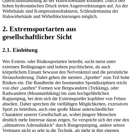
Querschnittslähmung an der Halswirbelsäule kommen. Durch den
hohen hydrostatischen Druck treten Augenverletzungen auf. An der
Wirbelsäule sind Kompressionsfrakturen, Schleudertrauma der
Halswirbelsäule und Wirbelblockierungen möglich.
2. Extremsportarten aus
gesellschaftlicher Sicht
2.1. Einleitung
Wer Extrem- oder Risikosportarten betreibt, sucht meist unter
extremen Bedingungen und hohem psychischem, als auch
körperlichem Einsatz bewusst den Nervenkitzel und die persönliche
Herausforderung. Dabei gehen die meisten „Sportler“ zum Teil hohe
Risiken ein. Die Bandbreite der boomenden Sportdisziplinen reicht
von eher „sanften“ Formen wie Bergwandern (Trekking), oder
Radwandern (Mountainbiking) bis zum hochgefährlichen
Rapjumping, bei dem sich die Extremsportler kopfüber von Felsen
abseilen. Daher sprechen die vielfältigen Möglichkeiten, exzessiven
Sport zu betreiben, auch eine große Masse unterschiedlicher
Charaktere unserer Gesellschaft an, wobei jüngere Menschen
deutlich mehr Interesse daran zeigen. So verspricht sich der eine den
„ultimativen Adrenalinkick“ durch Bungeejumping, andere setzen
Vertrauen nicht so sehr in die Technik, als mehr in ihre eigenen