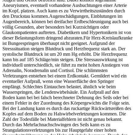
Aneuryismen, eventuell vorhandene Ausbuchtungen einer Arterie
im Kopf, platzen. Auch kann es zu Verwirrtheitszuständen durch
den Druckstau kommen.Augenschädigungen, Einblutungen im
Augenbereich, können bei dreifacher Erdbeschleunigung auch bei
völlig Gesunden, aber besonders bei Kurzsichtigen oder
Glaukompatienten auftreten. Diabetikern und Hypertonikern ist von
dieser Belastungsform dringend abzuraten.Für Herz-Kreislaufkranke
ist Bungeespringen überhaupt nicht geeignet. Aufgrund der
Stresssituation steigen Blutdruck und Herzfrequenz stark an. Der
systolische Blutdruck ist um 20 mm Hg erhöht. Die Herzfrequenz
kann bis auf 185 Schläge/min steigen. Die Stressauswirkung ist
individuell unterschiedlich, sie führt zu meist hohen Anstiegen von
Adrenalin, Noradrenalin und Cortisol. Die schlimmsten
Verletzungen entstehen bei einem Erdkontakt. Gemildert wird ein
eventueller Aufprall, wenn eine Wasserfläche den Springer
empfängt. Schlechtes Eintauchen belastet, ähnlich wie beim
Wasserspringen, die Lendenwirbelsäule. Ein Aufprall auf den
Boden kann bei bei falsch berechneter Dehnung des Seils oder bei
einem Fehler in der Zuordnung des Körpergewichts die Folge sein.
Bei der Landung kann es durch das ruckartige Rückwärtsreißen des
Kopfes auf dem Boden zu Halswirbelverletzungen kommen. Die
Zahl der Todesfälle bei Materialfehlern ist nicht genau bekannt.
Durch das Mehrfachnachschwingen des Seils kann es zu
Strangulationsverletzungen bis zur Hauptgefahr einer hohen