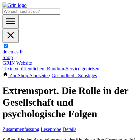
de
en
es
fr
Shop
GRIN Website
Texte veröffentlichen, Rundum-Service genießen
Zur Shop-Startseite
›
Gesundheit - Sonstiges
Extremsport. Die Rolle in der
Gesellschaft und
psychologische Folgen
Zusammenfassung
Leseprobe
Details
Spüren Sie den Adrenalinrausch, der Sie bis an Ihre Grenzen treibt!