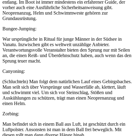
entlang. Im Boot ist immer mindestens ein erfahrener Guide, der
vorher auch eine Ausführliche Sicherheitsanweisung gibt.
Neoprenanzug, Helm und Schwimmweste gehören zur
Grundausrüstung.
Bungee-Jumping:
War ursprüngliche in Ritual für junge Männer in der Südsee in
Vanatu. Inzwischen gibt es weltweit unzählige Anbieter.
Verantwortungsvolle Veranstalter bieten den Sprung nur mit Seilen
an, die einen Reiß- und Überdehnschutz haben, auch wenn das den
Sprung teuer macht.
Canyoning:
(Schluchteln) Man folgt dem natürlichen Lauf eines Gebirgsbaches.
Man seilt sich über Vorsprünge und Wasserfälle ab, klettert, läuft
und schwimmt viel. Um sich vor Steinschlag, Stößen und
Auskühlungen zu schützen, trägt man einen Neoprenanzug und
einen Helm.
Zorbing:
Man befindet sich in einem Ball aus Luft, ist geschützt durch ein
Luftpolster. Ansonsten ist man in dem Ball frei beweglich. Mit
diesen rollt man dann diverse Hänge hinab.