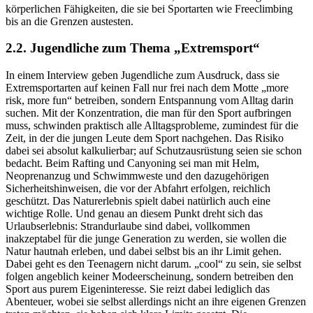
körperlichen Fähigkeiten, die sie bei Sportarten wie Freeclimbing
bis an die Grenzen austesten.
2.2. Jugendliche zum Thema „Extremsport“
In einem Interview geben Jugendliche zum Ausdruck, dass sie
Extremsportarten auf keinen Fall nur frei nach dem Motte „more
risk, more fun“ betreiben, sondern Entspannung vom Alltag darin
suchen. Mit der Konzentration, die man für den Sport aufbringen
muss, schwinden praktisch alle Alltagsprobleme, zumindest für die
Zeit, in der die jungen Leute dem Sport nachgehen. Das Risiko
dabei sei absolut kalkulierbar; auf Schutzausrüstung seien sie schon
bedacht. Beim Rafting und Canyoning sei man mit Helm,
Neoprenanzug und Schwimmweste und den dazugehörigen
Sicherheitshinweisen, die vor der Abfahrt erfolgen, reichlich
geschützt. Das Naturerlebnis spielt dabei natürlich auch eine
wichtige Rolle. Und genau an diesem Punkt dreht sich das
Urlaubserlebnis: Strandurlaube sind dabei, vollkommen
inakzeptabel für die junge Generation zu werden, sie wollen die
Natur hautnah erleben, und dabei selbst bis an ihr Limit gehen.
Dabei geht es den Teenagern nicht darum. „cool“ zu sein, sie selbst
folgen angeblich keiner Modeerscheinung, sondern betreiben den
Sport aus purem Eigeninteresse. Sie reizt dabei lediglich das
Abenteuer, wobei sie selbst allerdings nicht an ihre eigenen Grenzen