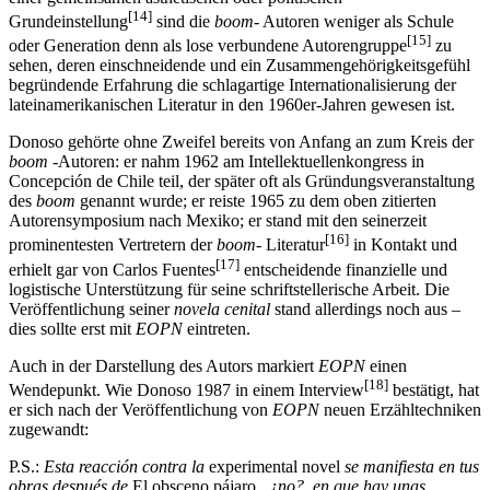
[14]
Grundeinstellung
sind die
boom-
Autoren weniger als Schule
[15]
oder Generation denn als lose verbundene Autorengruppe
zu
sehen, deren einschneidende und ein Zusammengehörigkeitsgefühl
begründende Erfahrung die schlagartige Internationalisierung der
lateinamerikanischen Literatur in den 1960er-Jahren gewesen ist.
Donoso gehörte ohne Zweifel bereits von Anfang an zum Kreis der
boom
-Autoren: er nahm 1962 am Intellektuellenkongress in
Concepción de Chile teil, der später oft als Gründungsveranstaltung
des
boom
genannt wurde; er reiste 1965 zu dem oben zitierten
Autorensymposium nach Mexiko; er stand mit den seinerzeit
[16]
prominentesten Vertretern der
boom-
Literatur
in Kontakt und
[17]
erhielt gar von Carlos Fuentes
entscheidende finanzielle und
logistische Unterstützung für seine schriftstellerische Arbeit. Die
Veröffentlichung seiner
novela cenital
stand allerdings noch aus –
dies sollte erst mit
EOPN
eintreten.
Auch in der Darstellung des Autors markiert
EOPN
einen
[18]
Wendepunkt. Wie Donoso 1987 in einem Interview
bestätigt, hat
er sich nach der Veröffentlichung von
EOPN
neuen Erzähltechniken
zugewandt:
P.S.:
Esta reacción contra la
experimental novel
se manifiesta en tus
obras después de
El obsceno pájaro
, ¿no?, en que hay unas