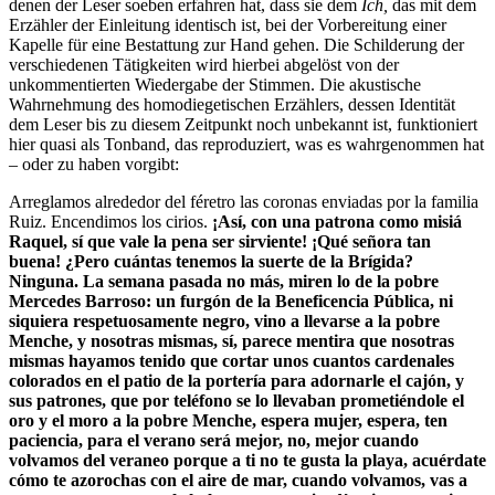
denen der Leser soeben erfahren hat, dass sie dem
Ich,
das mit dem
Erzähler der Einleitung identisch ist, bei der Vorbereitung einer
Kapelle für eine Bestattung zur Hand gehen. Die Schilderung der
verschiedenen Tätigkeiten wird hierbei abgelöst von der
unkommentierten Wiedergabe der Stimmen. Die akustische
Wahrnehmung des homodiegetischen Erzählers, dessen Identität
dem Leser bis zu diesem Zeitpunkt noch unbekannt ist, funktioniert
hier quasi als Tonband, das reproduziert, was es wahrgenommen hat
– oder zu haben vorgibt:
Arreglamos alrededor del féretro las coronas enviadas por la familia
Ruiz. Encendimos los cirios.
¡Así, con una patrona como misiá
Raquel, sí que vale la pena ser sirviente! ¡Qué señora tan
buena! ¿Pero cuántas tenemos la suerte de la Brígida?
Ninguna. La semana pasada no más, miren lo de la pobre
Mercedes Barroso: un furgón de la Beneficencia Pública, ni
siquiera respetuosamente negro, vino a llevarse a la pobre
Menche, y nosotras mismas, sí, parece mentira que nosotras
mismas hayamos tenido que cortar unos cuantos cardenales
colorados en el patio de la portería para adornarle el cajón, y
sus patrones, que por teléfono se lo llevaban prometiéndole el
oro y el moro a la pobre Menche, espera mujer, espera, ten
paciencia, para el verano será mejor, no, mejor cuando
volvamos del veraneo porque a ti no te gusta la playa, acuérdate
cómo te azorochas con el aire de mar, cuando volvamos, vas a