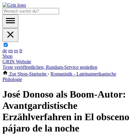
de
en
es
fr
Shop
GRIN Website
Texte veröffentlichen, Rundum-Service genießen
Zur Shop-Startseite
›
Romanistik - Lateinamerikanische
Philologie
José Donoso als Boom-Autor:
Avantgardistische
Erzählverfahren in El obsceno
pájaro de la noche