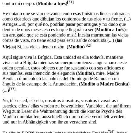
[31]
contra mi cuerpo. (
Mudito a Inés
)
He notado que se van desvaneciendo esas finísimas líneas coloradas
como cicatrices que dibujan los contornos de tus ojos y tu frente, (...)
Arrugas... sí, por qué no, podrían pasar por arrugas y no dudo que
dentro de unos meses eso es lo que llegarán a ser (
Mudito a Inés
):
tan arrugada que se está poniendo misiá Inesita murmuran las viejas
cortas de vista, no tiene edad para estar así de concluida (...) (
las
[32]
Viejas
) Sí, las viejas tienen razón. (
Mudito
)
Aquí sigue viva la Brígida. Esta unidad es ella todavía, mantiene
viva a otra Brígida mientras su cuerpo comienza a agusanarse: este
orden peculiar, estos objetos que fue gastando con sus aficiones o
sus manías, esta intención de elegancia (
Mudito
), mire, Madre
Benita, cómo colocó las palmas del Domingo de Ramos en un
ángulo de la estampa de la Anunciación, (
Mudito a Madre Benita
)
[33]
(...)
Yo, tú / usted, el / ella, nosotros /nosotras, vosotros / vosotras /
ustedes, ellos / ellas werden zu beweglichen Variablen, die auf ihrem
Weg zum Leser die Wahrnehmung durch die kranke Psyche des
Mudito durchlaufen, ausschließlich durch diese vermittelt werden
und nur in Abhängigkeit von ihr zu verstehen sind.
[34]