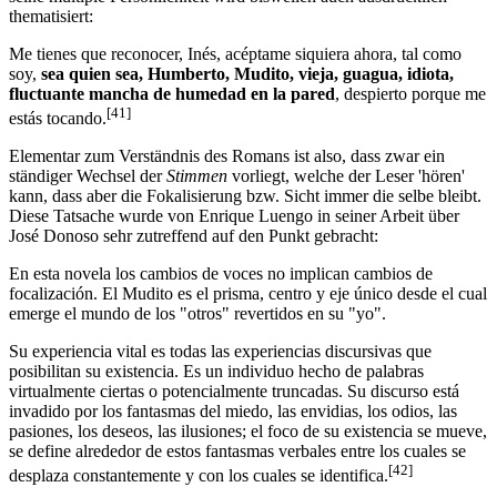
thematisiert:
Me tienes que reconocer, Inés, acéptame siquiera ahora, tal como
soy,
sea quien sea, Humberto, Mudito, vieja, guagua, idiota,
fluctuante mancha de humedad en la pared
, despierto porque me
[41]
estás tocando.
Elementar zum Verständnis des Romans ist also, dass zwar ein
ständiger Wechsel der
Stimmen
vorliegt, welche der Leser 'hören'
kann, dass aber die Fokalisierung bzw. Sicht immer die selbe bleibt.
Diese Tatsache wurde von Enrique Luengo in seiner Arbeit über
José Donoso sehr zutreffend auf den Punkt gebracht:
En esta novela los cambios de voces no implican cambios de
focalización. El Mudito es el prisma, centro y eje único desde el cual
emerge el mundo de los "otros" revertidos en su "yo".
Su experiencia vital es todas las experiencias discursivas que
posibilitan su existencia. Es un individuo hecho de palabras
virtualmente ciertas o potencialmente truncadas. Su discurso está
invadido por los fantasmas del miedo, las envidias, los odios, las
pasiones, los deseos, las ilusiones; el foco de su existencia se mueve,
se define alrededor de estos fantasmas verbales entre los cuales se
[42]
desplaza constantemente y con los cuales se identifica.