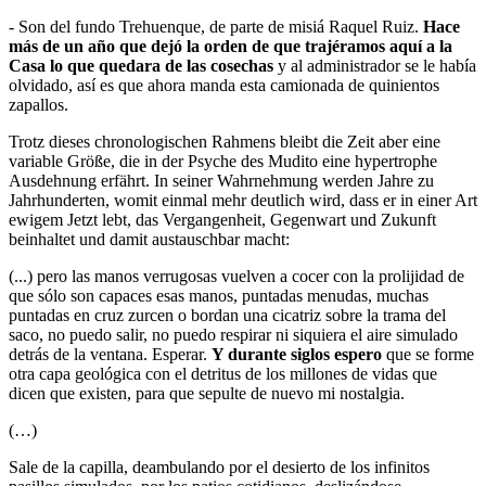
- Son del fundo Trehuenque, de parte de misiá Raquel Ruiz.
Hace
más de un año que dejó la orden de que trajéramos aquí a la
Casa lo que quedara de las cosechas
y al administrador se le había
olvidado, así es que ahora manda esta camionada de quinientos
zapallos.
Trotz dieses chronologischen Rahmens bleibt die Zeit aber eine
variable Größe, die in der Psyche des Mudito eine hypertrophe
Ausdehnung erfährt. In seiner Wahrnehmung werden Jahre zu
Jahrhunderten, womit einmal mehr deutlich wird, dass er in einer Art
ewigem Jetzt lebt, das Vergangenheit, Gegenwart und Zukunft
beinhaltet und damit austauschbar macht:
(...) pero las manos verrugosas vuelven a cocer con la prolijidad de
que sólo son capaces esas manos, puntadas menudas, muchas
puntadas en cruz zurcen o bordan una cicatriz sobre la trama del
saco, no puedo salir, no puedo respirar ni siquiera el aire simulado
detrás de la ventana. Esperar.
Y durante siglos espero
que se forme
otra capa geológica con el detritus de los millones de vidas que
dicen que existen, para que sepulte de nuevo mi nostalgia.
(…)
Sale de la capilla, deambulando por el desierto de los infinitos