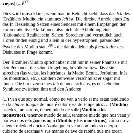
[37]
viejas
) (...)
Dies wird umso klarer, wenn man in Betracht zieht, dass das
Ich
des
'Erzählers' Mudito ein stummes
Ich
ist. Die direkte Anrede eines
Du
,
das In-Beziehung-Setzen eines Senders mit einem Empfänger, der
kommunikative Akt können also nicht die Abbildung einer
(fiktionalen) Realität sein. Sehen, Sprechen und vermutlich auch
Hören finden einzig und allein in der hypertrophen, paranoiden
[38]
Psyche des Mudito statt
- die damit alleine als
focalizador
des
Diskurses in Frage kommt.
Der 'Erzähler'/Mudito spricht aber nicht nur in seiner Phantasie mit
den Personen, die seine Umgebung bevölkern bzw. lässt sie
sprechen (las viejas, las huérfanas, la Madre Benita, Jerónimo, Inés,
los monstruos, etc.), sondern zeitweise verschmilzt er sogar mit
ihnen. Die Grenzen seines
Ich
dehnen sich aus, es entsteht eine
Symbiose zwischen ihm und den Anderen.
(...) ven que soy normal, cómo no van a verlo si me están tendiendo
en la
chaise-longue
de moaré color rosa de Emperatriz… (
Mudito
)
ustedes, monstruos, tienen miedo de salir (
Mudito a los
monstruos
), tenemos miedo de salir, tenemos miedo que nos vean y
por eso nos refugiamos aquí (
Mudito y los monstruos
), cómo no va
a tener miedo el doctor Azula que lo vean con todo su cuerpo
cubierto de escamas y sus manos de ave de rapiña que me tocan