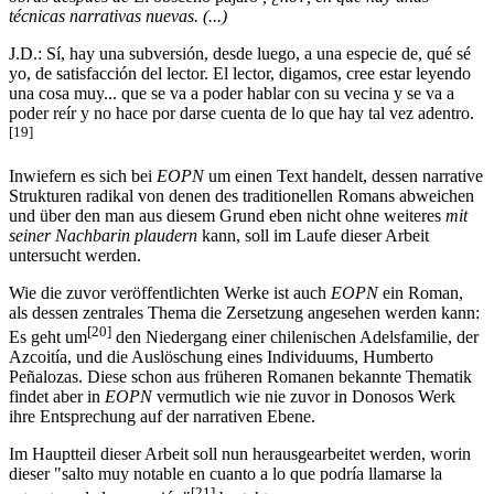
técnicas narrativas nuevas. (...)
J.D.: Sí, hay una subversión, desde luego, a una especie de, qué sé
yo, de satisfacción del lector. El lector, digamos, cree estar leyendo
una cosa muy... que se va a poder hablar con su vecina y se va a
poder reír y no hace por darse cuenta de lo que hay tal vez adentro.
[19]
Inwiefern es sich bei
EOPN
um einen Text handelt, dessen narrative
Strukturen radikal von denen des traditionellen Romans abweichen
und über den man aus diesem Grund eben nicht ohne weiteres
mit
seiner Nachbarin plaudern
kann, soll im Laufe dieser Arbeit
untersucht werden.
Wie die zuvor veröffentlichten Werke ist auch
EOPN
ein Roman,
als dessen zentrales Thema die Zersetzung angesehen werden kann:
[20]
Es geht um
den Niedergang einer chilenischen Adelsfamilie, der
Azcoitía, und die Auslöschung eines Individuums, Humberto
Peñalozas. Diese schon aus früheren Romanen bekannte Thematik
findet aber in
EOPN
vermutlich wie nie zuvor in Donosos Werk
ihre Entsprechung auf der narrativen Ebene.
Im Hauptteil dieser Arbeit soll nun herausgearbeitet werden, worin
dieser "salto muy notable en cuanto a lo que podría llamarse la
[21]