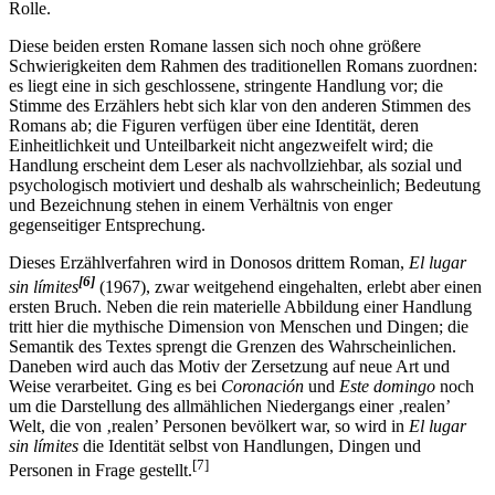
Rolle.
Diese beiden ersten Romane lassen sich noch ohne größere
Schwierigkeiten dem Rahmen des traditionellen Romans zuordnen:
es liegt eine in sich geschlossene, stringente Handlung vor; die
Stimme des Erzählers hebt sich klar von den anderen Stimmen des
Romans ab; die Figuren verfügen über eine Identität, deren
Einheitlichkeit und Unteilbarkeit nicht angezweifelt wird; die
Handlung erscheint dem Leser als nachvollziehbar, als sozial und
psychologisch motiviert und deshalb als wahrscheinlich; Bedeutung
und Bezeichnung stehen in einem Verhältnis von enger
gegenseitiger Entsprechung.
Dieses Erzählverfahren wird in Donosos drittem Roman,
El lugar
[6]
sin límites
(1967), zwar weitgehend eingehalten, erlebt aber einen
ersten Bruch. Neben die rein materielle Abbildung einer Handlung
tritt hier die mythische Dimension von Menschen und Dingen; die
Semantik des Textes sprengt die Grenzen des Wahrscheinlichen.
Daneben wird auch das Motiv der Zersetzung auf neue Art und
Weise verarbeitet. Ging es bei
Coronación
und
Este domingo
noch
um die Darstellung des allmählichen Niedergangs einer ‚realen’
Welt, die von ‚realen’ Personen bevölkert war, so wird in
El lugar
sin límites
die Identität selbst von Handlungen, Dingen und
[7]
Personen in Frage gestellt.