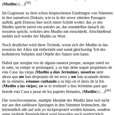
[39]
(
Mudito
) (…)
Im Gegensatz zu dem schon besprochenen Eindringen von Stimmen
in den narrativen Diskurs, wie es in der zuvor zitierten Passagen
auftritt, geht Donoso hier noch einen Schritt weiter: das
yo
des
Mudito spricht zuerst ein
ustedes
an, das unmittelbar danach als
nosotros
spricht, welches den Mudito mit einschließt. Abschließend
meldet sich wieder der Mudito zu Wort.
Noch deutlicher wird diese Technik, wenn sich der Mudito in das
nosotras
der Alten mit einbezieht und somit gleichzeitig Teil des
kollektiven Subjekts und Objekt des Satzes sein kann:
Habrá que arreglar eso de alguna manera porque, aunque usted no
lo sabe, su estirpe se prolongará, y su hijo debe seguir propietario de
esta Casa: las viejas (
Mudito a don Jerónimo
),
nosotras
siete
ahora que
me
han despojado de mi sexo y
me
han aceptado dentro
de su número,
estamos cuidando
a su hijo en el útero de la Iris
(
Mudito y las viejas
),
yo
se lo restituiré a don Jerónimo para que
[40]
herede esta Casa a pesar de los papeles firmados, (
Mudito
) (…)
Die verschwommene, multiple Identität des Mudito lässt sich nicht
nur aus den zahllosen Sprüngen in den Stimmen festmachen, die
letztendlich alle auf sein
yo
rückprojeziert werden können, sondern
seine multiple Persönlichkeit wird bisweilen auch ausdrücklich