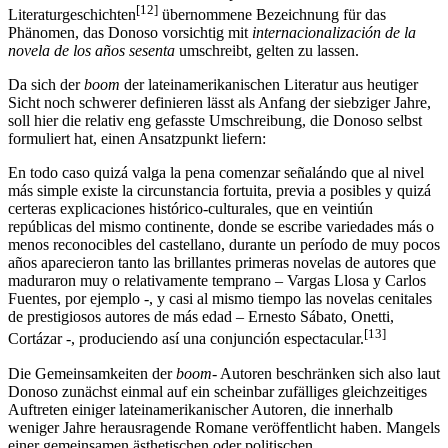
[12]
Literaturgeschichten
übernommene Bezeichnung für das
Phänomen, das Donoso vorsichtig mit
internacionalización de la
novela de los años sesenta
umschreibt, gelten zu lassen.
Da sich der
boom
der lateinamerikanischen Literatur aus heutiger
Sicht noch schwerer definieren lässt als Anfang der siebziger Jahre,
soll hier die relativ eng gefasste Umschreibung, die Donoso selbst
formuliert hat, einen Ansatzpunkt liefern:
En todo caso quizá valga la pena comenzar señalándo que al nivel
más simple existe la circunstancia fortuita, previa a posibles y quizá
certeras explicaciones histórico-culturales, que en veintiún
repúblicas del mismo continente, donde se escribe variedades más o
menos reconocibles del castellano, durante un período de muy pocos
años aparecieron tanto las brillantes primeras novelas de autores que
maduraron muy o relativamente temprano – Vargas Llosa y Carlos
Fuentes, por ejemplo -, y casi al mismo tiempo las novelas cenitales
de prestigiosos autores de más edad – Ernesto Sábato, Onetti,
[13]
Cortázar -, produciendo así una conjunción espectacular.
Die Gemeinsamkeiten der
boom-
Autoren beschränken sich also laut
Donoso zunächst einmal auf ein scheinbar zufälliges gleichzeitiges
Auftreten einiger lateinamerikanischer Autoren, die innerhalb
weniger Jahre herausragende Romane veröffentlicht haben. Mangels
einer gemeinsamen ästhetischen oder politischen