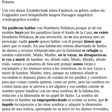
Präsens.
Um von dieser Erzähltechnik einen Eindruck zu geben, sollen im
Folgenden zwei beispielhafte längere Passagen ungekürzt
wiedergegeben werden:
No pudieron hablar
con Humberto Peñaloza porque al oír ese
nombre
huyó
por los pasadizos hasta el fondo de la Casa,
no existe
Humberto Peñaloza,
es
una invención, no
es
una persona sino un
personaje, nadie
puede
querer hablar con él porque
tienen que
saber que es mudo. En una habitación remota abarrotada de fardos
de diarios y revistas reblandecidas por la humedad
se refugió
su
sombra vulnerable. Mudo, Mudito,
no te vayas
,
no desaparezcas
,
te vas a morir
de hambre, no, dónde estás, Mudo, Mudito, dónde
estás, vamos a cansarnos de buscarte porque
somos
viejas y
enclenques y les tenemos terror a las ventoleras, no te nos vayas a
morir de hambre, Mudito, mira, aunque no sabemos dónde te
escondiste te dejamos platos de comida en los pasillos y corredores
para que comas cuando quieras, como un perro, pero las sombras no
comen hasta que se atreven a ser alguien y esa sombra carente de
nombre quiere fundirse con las otras sombras de la habitación,
reducirse a la dimensión de un papel de diario. La sombra sin
nombre ni hambre
va empequeñeciendo
al ocultar su terror, que
le
impide
incorporarse a las otras sombras y adquirir la dimensión
plana de una noticia, apretujada en su hoyo en los diarios revenidos,