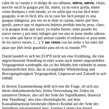
calor de su cuerpo y el abrigo de sus sábanas,
miren, miren
, viejas,
anoche nació la guagua por fin, miren, ya no estoy gorda, miren
cómo lloriquea y está meada, yo no sabía que era tan fácil tener
guaguita, si no es fácil, Iris, en tu caso fue fácil porque es una
guagua milagrosa, por eso no te diste ni cuenta, miren qué bien
quedó, parece que ni siquiwera hubiera perdido mucho peso, claro,
si la guagua tenía que nacer, ya estaba bueno, tanto pasado los
nueve meses y por muy milagro que sea una se pone medio saltona
y no sabe qué hacer ni qué pensar cuando el embarazo se pasa tanto
de los nueve meses, (…). Y
me visten
con las sedas y los tules del
[46]
ajuar que Inés tenía guardado para mí en su mundo.
Damit handelt es sich bei
EOPN
nicht um eine Erzählung, die eine
abgeschlossene Handlung in einer wann auch immer angesiedelten
Vergangenheit wiedergibt; das
yo
des Mudito lebt vielmehr in einem
kontinuierlichen Jetzt, das in zwanghafter Wiederholung und
Bewegungslosigkeit Vergangenheit, Gegenwart und Zukunft in sich
enthält.
In diesem Zusammenhang stellt sich nun die Frage, ob sich aus
dieser diskontinuierlichen, freien Verwendung der Zeiten im
narrativen Diskurs, also auf der Seite der Signifikanten, dennoch
eine 'Handlung', also eine chronologische, auf dem
Kausalitätsprinzip beruhende (fiktive) Realität auf der Seite des
Signifikats rekonstruieren lässt. Enrique Luengo hat darauf