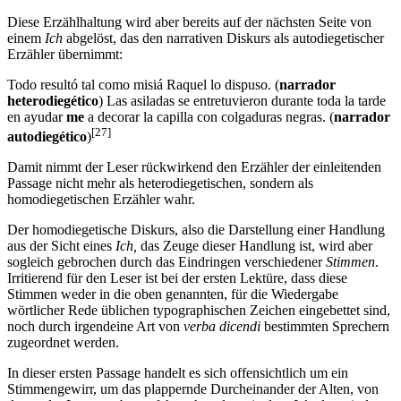
Diese Erzählhaltung wird aber bereits auf der nächsten Seite von
einem
Ich
abgelöst, das den narrativen Diskurs als autodiegetischer
Erzähler übernimmt:
Todo resultó tal como misiá Raquel lo dispuso. (
narrador
heterodiegético
) Las asiladas se entretuvieron durante toda la tarde
en ayudar
me
a decorar la capilla con colgaduras negras. (
narrador
[27]
autodiegético
)
Damit nimmt der Leser rückwirkend den Erzähler der einleitenden
Passage nicht mehr als heterodiegetischen, sondern als
homodiegetischen Erzähler wahr.
Der homodiegetische Diskurs, also die Darstellung einer Handlung
aus der Sicht eines
Ich,
das Zeuge dieser Handlung ist, wird aber
sogleich gebrochen durch das Eindringen verschiedener
Stimmen
.
Irritierend für den Leser ist bei der ersten Lektüre, dass diese
Stimmen weder in die oben genannten, für die Wiedergabe
wörtlicher Rede üblichen typographischen Zeichen eingebettet sind,
noch durch irgendeine Art von
verba dicendi
bestimmten Sprechern
zugeordnet werden.
In dieser ersten Passage handelt es sich offensichtlich um ein
Stimmengewirr, um das plappernde Durcheinander der Alten, von