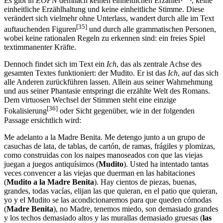
Es gibt in
EOPN
demnach keinen einheitlichen Erzähler
, keine
einheitliche Erzählhaltung und keine einheitliche Stimme. Diese
verändert sich vielmehr ohne Unterlass, wandert durch alle im Text
[35]
auftauchenden Figuren
und durch alle grammatischen Personen,
wobei keine rationalen Regeln zu erkennen sind: ein freies Spiel
textimmanenter Kräfte.
Dennoch findet sich im Text ein
Ich
, das als zentrale Achse des
gesamten Textes funktioniert: der Mudito. Er ist das
Ich
, auf das sich
alle Anderen zurückführen lassen. Allein aus seiner Wahrnehmung
und aus seiner Phantasie entspringt die erzählte Welt des Romans.
Dem virtuosen Wechsel der Stimmen steht eine einzige
[36]
Fokalisierung
oder Sicht gegenüber, wie in der folgenden
Passage ersichtlich wird:
Me adelanto a la Madre Benita. Me detengo junto a un grupo de
casuchas de lata, de tablas, de cartón, de ramas, frágiles y plomizas,
como construidas con los naipes manoseados con que las viejas
juegan a juegos antiquísimos (
Mudito
). Usted ha intentado tantas
veces convencer a las viejas que duerman en las habitaciones
(
Mudito a la Madre Benita
). Hay cientos de piezas, buenas,
grandes, todas vacías, elijan las que quieran, en el patio que quieran,
yo y el Mudito se las acondicionaremos para que queden cómodas
(
Madre Benita
), no Madre, tenemos miedo, son demasiado grandes
y los techos demasiado altos y las murallas demasiado gruesas (
las