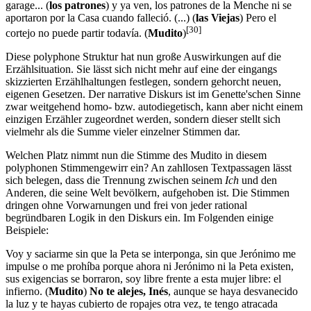
garage... (
los patrones
) y ya ven, los patrones de la Menche ni se
aportaron por la Casa cuando falleció. (...) (
las Viejas
) Pero el
[30]
cortejo no puede partir todavía. (
Mudito
)
Diese polyphone Struktur hat nun große Auswirkungen auf die
Erzählsituation. Sie lässt sich nicht mehr auf eine der eingangs
skizzierten Erzählhaltungen festlegen, sondern gehorcht neuen,
eigenen Gesetzen. Der narrative Diskurs ist im Genette'schen Sinne
zwar weitgehend homo- bzw. autodiegetisch, kann aber nicht einem
einzigen Erzähler zugeordnet werden, sondern dieser stellt sich
vielmehr als die Summe vieler einzelner Stimmen dar.
Welchen Platz nimmt nun die Stimme des Mudito in diesem
polyphonen Stimmengewirr ein? An zahllosen Textpassagen lässt
sich belegen, dass die Trennung zwischen seinem
Ich
und den
Anderen, die seine Welt bevölkern, aufgehoben ist. Die Stimmen
dringen ohne Vorwarnungen und frei von jeder rational
begründbaren Logik in den Diskurs ein. Im Folgenden einige
Beispiele:
Voy y saciarme sin que la Peta se interponga, sin que Jerónimo me
impulse o me prohíba porque ahora ni Jerónimo ni la Peta existen,
sus exigencias se borraron, soy libre frente a esta mujer libre: el
infierno. (
Mudito
)
No te alejes, Inés
, aunque se haya desvanecido
la luz y te hayas cubierto de ropajes otra vez, te tengo atracada