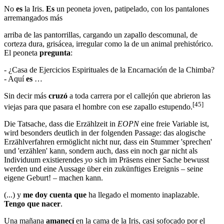
No
es
la Iris.
Es
un peoneta joven, patipelado, con los pantalones
arremangados más
arriba de las pantorrillas, cargando un zapallo descomunal, de
corteza dura, grisácea, irregular como la de un animal prehistórico.
El peoneta
pregunta
:
- ¿Casa de Ejercicios Espirituales de la Encarnación de la Chimba?
- Aquí
es
…
Sin decir más
cruzó
a toda carrera por el callejón que abrieron las
[45]
viejas para que pasara el hombre con ese zapallo estupendo.
Die Tatsache, dass die Erzählzeit in
EOPN
eine freie Variable ist,
wird besonders deutlich in der folgenden Passage: das alogische
Erzählverfahren ermöglicht nicht nur, dass ein Stummer 'sprechen'
und 'erzählen' kann, sondern auch, dass ein noch gar nicht als
Individuum existierendes
yo
sich im Präsens einer Sache bewusst
werden und eine Aussage über ein zukünftiges Ereignis – seine
eigene Geburt! – machen kann.
(...) y
me doy cuenta que
ha llegado el momento inaplazable.
Tengo que nacer
.
Una mañana
amanecí
en la cama de la Iris, casi sofocado por el