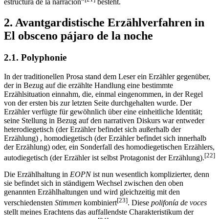
estructura de la narración"
besteht.
2. Avantgardistische Erzählverfahren in
El obsceno pájaro de la noche
2.1. Polyphonie
In der traditionellen Prosa stand dem Leser ein Erzähler gegenüber,
der in Bezug auf die erzählte Handlung eine bestimmte
Erzählsituation einnahm, die, einmal eingenommen, in der Regel
von der ersten bis zur letzten Seite durchgehalten wurde. Der
Erzähler verfügte für gewöhnlich über eine einheitliche Identität;
seine Stellung in Bezug auf den narrativen Diskurs war entweder
heterodiegetisch (der Erzähler befindet sich außerhalb der
Erzählung) , homodiegetisch (der Erzähler befindet sich innerhalb
der Erzählung) oder, ein Sonderfall des homodiegetischen Erzählers,
[22]
autodiegetisch (der Erzähler ist selbst Protagonist der Erzählung).
Die Erzählhaltung in
EOPN
ist nun wesentlich komplizierter, denn
sie befindet sich in ständigem Wechsel zwischen den oben
genannten Erzählhaltungen und wird gleichzeitig mit den
[23]
verschiedensten
Stimmen
kombiniert
. Diese
polifonía de voces
stellt meines Erachtens das auffallendste Charakteristikum der