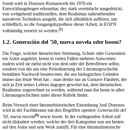
Somit wird in Donosos Romanwerk bis 1970 ein
Entwicklungsbogen erkennbar, der, stark vereinfacht ausgedrückt,
von weitgehend traditionellen, dem Realismus nahestehenden
narrativen Techniken ausgeht, die sich allmählich auflösen, um
schließlich, so die Ausgangshypothese dieser Arbeit, in
EOPN
[8]
vollständig zersetzt zu werden.
1.2. Generación del '50, nueva novela oder boom?
Die Frage, welcher literarischen Strömung, Schule oder Generation
ein Autor angehört, kennt in vielen Fällen mehrere Antworten;
zudem wird sie meist nicht von dem oder der Betroffenen selbst,
sondern von der um eine Periodisierung der Literaturgeschichte
bemühten Nachwelt beantwortet, die aus biologischen Gründen
immer das letzte Wort hat – man denke nur an Gustave Flaubert, der
sich ja Zeit seines Lebens dagegen gewehrt hat, dem literarischen
Realismus zugerechnet zu werden, während man ihn heute in allen
Literaturgeschichten unter dieser Rubrik findet.
Beim Versuch einer literaturhistorischen Einordnung José Donosos
wird in der Fachliteratur mit drei Begriffen operiert:
Generación del
[9]
'50
,
nueva novela
sowie
boom
. In der vorliegenden Arbeit soll
nicht diskutiert werden, welche der drei Kategorien nun am besten
auf den Autor und sein Werk zutrifft. Für eine literaturhistorische