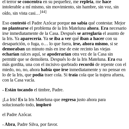
el terror
se concentra
en su pequeñez, me
repleta
, me
hace
intolerable a mí mismo, sin movimiento, sin hambre, sin voz, sin
[44]
oído, sin vista casi…
Eso
contestó
el Padre Azócar porque
no sabía
qué contestar. Mejor
no plantearse
el problema de la Iris Mateluna
ahora
.
Era
necesario
irse inmediatamente de la Casa. Después
se arreglaría
el asunto de
la Iris. Ya
aparecería
. Ya
se iba a ver
qué
iban a hacer
con su
desaparición, o fuga, o… lo que fuera,
irse, ahora mismo
, si se
demoraban
un minuto más en irse de este recinto las viejas
echarían
raíces aquí, se
apoderarían
otra vez de la Casa sin
permitir que se demoliera. Después lo de la Iris Mateluna.
Era
esa
más gordita, una con el incisivo quebrado
recordó
de repente con el
miedo, no, no, ahora
había que irse
inmediatamente y no pensar en
lo de la Iris, que
podía
traer cola. Si
traía
cola que la trajera afuera,
con la Casa vacía.
- Están tocando
el timbre, Padre.
¡La Iris!
Es
la Iris Mateluna que
regresa
justo ahora para
solucionarlo todo,
imploró
el Padre Azócar.
- Abra
, Padre Silva, por favor.