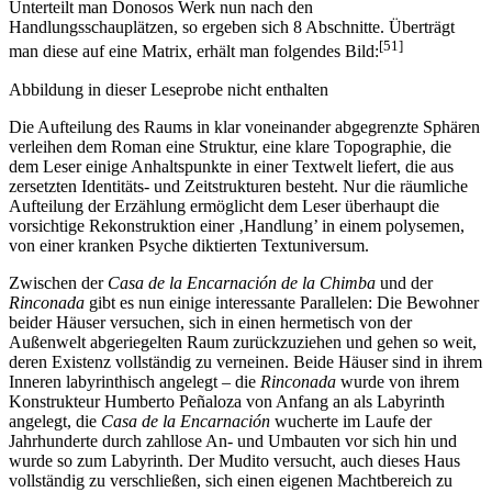
Unterteilt man Donosos Werk nun nach den
Handlungsschauplätzen, so ergeben sich 8 Abschnitte. Überträgt
[51]
man diese auf eine Matrix, erhält man folgendes Bild:
Abbildung in dieser Leseprobe nicht enthalten
Die Aufteilung des Raums in klar voneinander abgegrenzte Sphären
verleihen dem Roman eine Struktur, eine klare Topographie, die
dem Leser einige Anhaltspunkte in einer Textwelt liefert, die aus
zersetzten Identitäts- und Zeitstrukturen besteht. Nur die räumliche
Aufteilung der Erzählung ermöglicht dem Leser überhaupt die
vorsichtige Rekonstruktion einer ‚Handlung’ in einem polysemen,
von einer kranken Psyche diktierten Textuniversum.
Zwischen der
Casa de la Encarnación de la Chimba
und der
Rinconada
gibt es nun einige interessante Parallelen: Die Bewohner
beider Häuser versuchen, sich in einen hermetisch von der
Außenwelt abgeriegelten Raum zurückzuziehen und gehen so weit,
deren Existenz vollständig zu verneinen. Beide Häuser sind in ihrem
Inneren labyrinthisch angelegt – die
Rinconada
wurde von ihrem
Konstrukteur Humberto Peñaloza von Anfang an als Labyrinth
angelegt, die
Casa de la Encarnación
wucherte im Laufe der
Jahrhunderte durch zahllose An- und Umbauten vor sich hin und
wurde so zum Labyrinth. Der Mudito versucht, auch dieses Haus
vollständig zu verschließen, sich einen eigenen Machtbereich zu