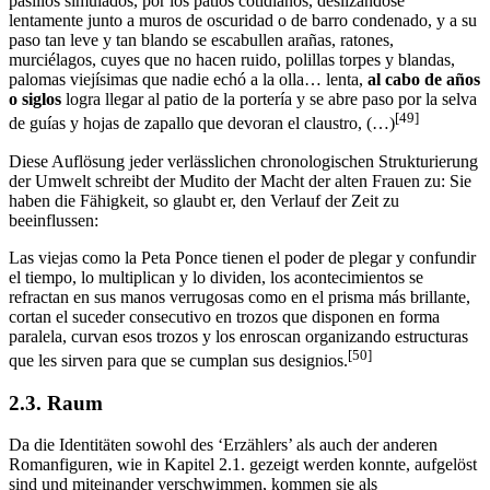
pasillos simulados, por los patios cotidianos, deslizándose
lentamente junto a muros de oscuridad o de barro condenado, y a su
paso tan leve y tan blando se escabullen arañas, ratones,
murciélagos, cuyes que no hacen ruido, polillas torpes y blandas,
palomas viejísimas que nadie echó a la olla… lenta,
al cabo de años
o siglos
logra llegar al patio de la portería y se abre paso por la selva
[49]
de guías y hojas de zapallo que devoran el claustro, (…)
Diese Auflösung jeder verlässlichen chronologischen Strukturierung
der Umwelt schreibt der Mudito der Macht der alten Frauen zu: Sie
haben die Fähigkeit, so glaubt er, den Verlauf der Zeit zu
beeinflussen:
Las viejas como la Peta Ponce tienen el poder de plegar y confundir
el tiempo, lo multiplican y lo dividen, los acontecimientos se
refractan en sus manos verrugosas como en el prisma más brillante,
cortan el suceder consecutivo en trozos que disponen en forma
paralela, curvan esos trozos y los enroscan organizando estructuras
[50]
que les sirven para que se cumplan sus designios.
2.3. Raum
Da die Identitäten sowohl des ‘Erzählers’ als auch der anderen
Romanfiguren, wie in Kapitel 2.1. gezeigt werden konnte, aufgelöst
sind und miteinander verschwimmen, kommen sie als