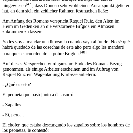
[47]
hingewiesen
, dass Donoso sehr wohl einen Ansatzpunkt geliefert
hat, an dem sich ein zeitlicher Rahmen festmachen ließe:
Am Anfang des Romans verspricht Raquel Ruiz, den Alten im
Heim im Gedenken an die verstorbene Brígida ein Almosen
zukommen zu lassen:
Yo les voy a mandar una limosnita cuando vaya al fundo. No sé qué
habrá quedado de las cosechas de este año pero algo les mandaré
[48]
para que se acuerden de la pobre Brígida.
Auf dieses Versprechen wird ganz am Ende des Romans Bezug
genommen, als einige Arbeiter erscheinen und im Auftrag von
Raquel Ruiz ein Wagenladung Kürbisse anliefern:
- ¿Qué es esto?
El peoneta que pasó junto a él susurró:
- Zapallos.
- Sí, pero…
El chofer, que estaba descargando los zapallos sobre los hombros de
los peonetas, le contestó: