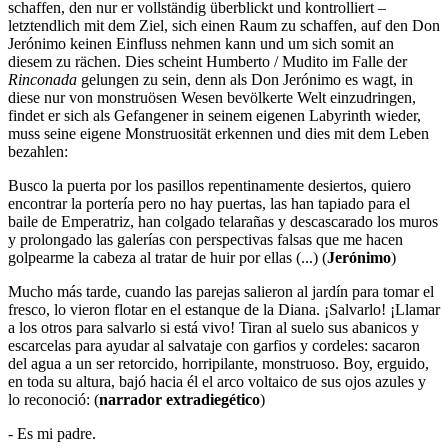
schaffen, den nur er vollständig überblickt und kontrolliert –
letztendlich mit dem Ziel, sich einen Raum zu schaffen, auf den Don
Jerónimo keinen Einfluss nehmen kann und um sich somit an
diesem zu rächen. Dies scheint Humberto / Mudito im Falle der
Rinconada
gelungen zu sein, denn als Don Jerónimo es wagt, in
diese nur von monstruösen Wesen bevölkerte Welt einzudringen,
findet er sich als Gefangener in seinem eigenen Labyrinth wieder,
muss seine eigene Monstruosität erkennen und dies mit dem Leben
bezahlen:
Busco la puerta por los pasillos repentinamente desiertos, quiero
encontrar la portería pero no hay puertas, las han tapiado para el
baile de Emperatriz, han colgado telarañas y descascarado los muros
y prolongado las galerías con perspectivas falsas que me hacen
golpearme la cabeza al tratar de huir por ellas (...) (
Jerónimo
)
Mucho más tarde, cuando las parejas salieron al jardín para tomar el
fresco, lo vieron flotar en el estanque de la Diana. ¡Salvarlo! ¡Llamar
a los otros para salvarlo si está vivo! Tiran al suelo sus abanicos y
escarcelas para ayudar al salvataje con garfios y cordeles: sacaron
del agua a un ser retorcido, horripilante, monstruoso. Boy, erguido,
en toda su altura, bajó hacia él el arco voltaico de sus ojos azules y
lo reconoció: (
narrador extradiegético
)
- Es mi padre.