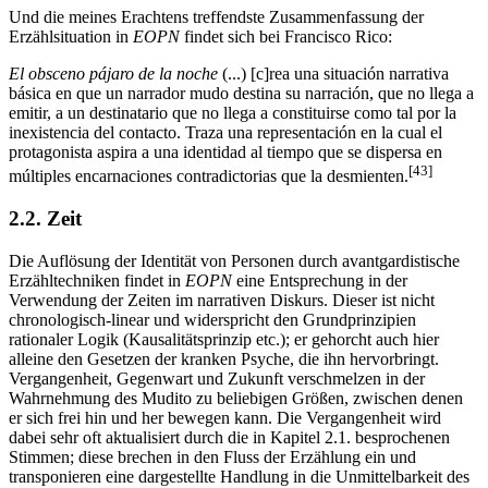
Und die meines Erachtens treffendste Zusammenfassung der
Erzählsituation in
EOPN
findet sich bei Francisco Rico:
El obsceno pájaro de la noche
(...) [c]rea una situación narrativa
básica en que un narrador mudo destina su narración, que no llega a
emitir, a un destinatario que no llega a constituirse como tal por la
inexistencia del contacto. Traza una representación en la cual el
protagonista aspira a una identidad al tiempo que se dispersa en
[43]
múltiples encarnaciones contradictorias que la desmienten.
2.2. Zeit
Die Auflösung der Identität von Personen durch avantgardistische
Erzähltechniken findet in
EOPN
eine Entsprechung in der
Verwendung der Zeiten im narrativen Diskurs. Dieser ist nicht
chronologisch-linear und widerspricht den Grundprinzipien
rationaler Logik (Kausalitätsprinzip etc.); er gehorcht auch hier
alleine den Gesetzen der kranken Psyche, die ihn hervorbringt.
Vergangenheit, Gegenwart und Zukunft verschmelzen in der
Wahrnehmung des Mudito zu beliebigen Größen, zwischen denen
er sich frei hin und her bewegen kann. Die Vergangenheit wird
dabei sehr oft aktualisiert durch die in Kapitel 2.1. besprochenen
Stimmen; diese brechen in den Fluss der Erzählung ein und
transponieren eine dargestellte Handlung in die Unmittelbarkeit des