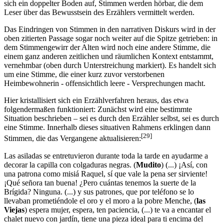
sich ein doppelter Boden auf, Stimmen werden hörbar, die dem
Leser über das Bewusstsein des Erzählers vermittelt werden.
Das Eindringen von Stimmen in den narrativen Diskurs wird in der
oben zitierten Passage sogar noch weiter auf die Spitze getrieben: in
dem Stimmengewirr der Alten wird noch eine andere Stimme, die
einem ganz anderen zeitlichen und räumlichen Kontext entstammt,
vernehmbar (oben durch Unterstreichung markiert). Es handelt sich
um eine Stimme, die einer kurz zuvor verstorbenen
Heimbewohnerin - offensichtlich leere - Versprechungen macht.
Hier kristallisiert sich ein Erzählverfahren heraus, das etwa
folgendermaßen funktioniert: Zunächst wird eine bestimmte
Situation beschrieben – sei es durch den Erzähler selbst, sei es durch
eine Stimme. Innerhalb dieses situativen Rahmens erklingen dann
[29]
Stimmen, die das Vergangene aktualisieren:
Las asiladas se entretuvieron durante toda la tarde en ayudarme a
decorar la capilla con colgaduras negras. (
Mudito
) (...) ¡Así, con
una patrona como misiá Raquel, sí que vale la pena ser sirviente!
¡Qué señora tan buena! ¿Pero cuántas tenemos la suerte de la
Brígida? Ninguna. (...) y sus patrones, que por teléfono se lo
llevaban prometiéndole el oro y el moro a la pobre Menche, (
las
Viejas
) espera mujer, espera, ten paciencia, (...) te va a encantar el
chalet nuevo con jardín, tiene una pieza ideal para ti encima del