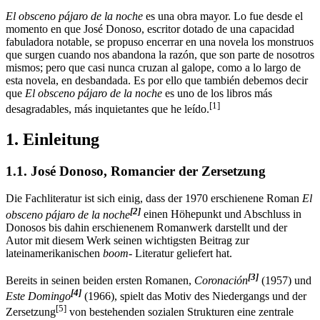
El obsceno pájaro de la noche
es una obra mayor. Lo fue desde el
momento en que José Donoso, escritor dotado de una capacidad
fabuladora notable, se propuso encerrar en una novela los monstruos
que surgen cuando nos abandona la razón, que son parte de nosotros
mismos; pero que casi nunca cruzan al galope, como a lo largo de
esta novela, en desbandada. Es por ello que también debemos decir
que
El obsceno pájaro de la noche
es uno de los libros más
[1]
desagradables, más inquietantes que he leído.
1. Einleitung
1.1. José Donoso, Romancier der Zersetzung
Die Fachliteratur ist sich einig, dass der 1970 erschienene Roman
El
[2]
obsceno pájaro de la noche
einen Höhepunkt und Abschluss in
Donosos bis dahin erschienenem Romanwerk darstellt und der
Autor mit diesem Werk seinen wichtigsten Beitrag zur
lateinamerikanischen
boom-
Literatur geliefert hat.
[3]
Bereits in seinen beiden ersten Romanen,
Coronación
(1957) und
[4]
Este Domingo
(1966), spielt das Motiv des Niedergangs und der
[5]
Zersetzung
von bestehenden sozialen Strukturen eine zentrale