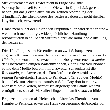
Strukturelemente des Textes nicht in Frage bzw. ihre
Widersprüchlichkeit
ist
Struktur. Wie wir in Kapitel 2.2. gesehen
haben, gilt das gleiche auch für die zeitlich Anordnung der
‚Handlung’: die Chronologie des Textes ist alogisch, nicht greifbar,
labyrinthisch, verwirrend.
Umso mehr sucht der Leser nach Fixpunkten, anhand derer er eine –
wenn auch mehrdeutige, widersprüchliche – Handlung
rekonstruieren kann. Sehen wir uns hierzu die räumliche Aufteilung
der Textes an.
Die ‚Handlung’ ist im Wesentlichen an zwei Schauplätzen
angesiedelt: zum einen innerhalb der
Casa de la Encarnación de la
Chimba,
die von altersschwach und nutzlos gewordenen
sirvientas
der Oberschicht, einigen Waisenmädchen, einer Hand voll Nonnen
sowie dem Mudito bewohnt wird. Zweiter Schauplatz ist die
Rinconada,
ein Anwesen, das Don Jerónimo de Azcoitía von
seinem Privatsekretär Humberto Peñaloza (
alter ego
des Mudito)
bauen ließ, um seinem monstruösen Sohn Boy dort in einer von
Monstern bevölkerten, hermetisch abgeriegelten Parallelwelt zu
ermöglichen, sich als Maß aller Dinge und damit
schön
zu fühlen.
Ergänzend kommen als Nebenschauplätze das Elternhaus von
Humberto Peñaloza sowie das Haus von Jerónimo de Azcoitía vor.