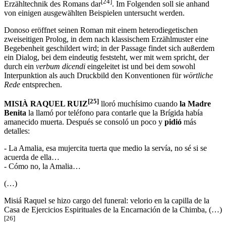
[24]
Erzähltechnik des Romans dar
. Im Folgenden soll sie anhand
von einigen ausgewählten Beispielen untersucht werden.
Donoso eröffnet seinen Roman mit einem heterodiegetischen
zweiseitigen Prolog, in dem nach klassischem Erzählmuster eine
Begebenheit geschildert wird; in der Passage findet sich außerdem
ein Dialog, bei dem eindeutig feststeht, wer mit wem spricht, der
durch ein
verbum dicendi
eingeleitet ist und bei dem sowohl
Interpunktion als auch Druckbild den Konventionen für
wörtliche
Rede
entsprechen.
[25]
MISIÀ RAQUEL RUIZ
lloró muchísimo cuando
la Madre
Benita
la llamó por teléfono para contarle que la Brígida había
amanecido muerta. Después se consoló un poco y
pidió
más
detalles:
- La Amalia, esa mujercita tuerta que medio la servía, no sé si se
acuerda de ella…
- Cómo no, la Amalia…
(…)
Misiá Raquel se hizo cargo del funeral: velorio en la capilla de la
Casa de Ejercicios Espirituales de la Encarnación de la Chimba, (…)
[26]