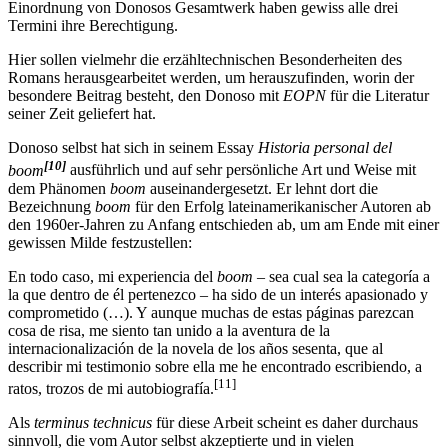
Einordnung von Donosos Gesamtwerk haben gewiss alle drei
Termini ihre Berechtigung.
Hier sollen vielmehr die erzähltechnischen Besonderheiten des
Romans herausgearbeitet werden, um herauszufinden, worin der
besondere Beitrag besteht, den Donoso mit
EOPN
für die Literatur
seiner Zeit geliefert hat.
Donoso selbst hat sich in seinem Essay
Historia personal del
[10]
boom
ausführlich und auf sehr persönliche Art und Weise mit
dem Phänomen
boom
auseinandergesetzt. Er lehnt dort die
Bezeichnung
boom
für den Erfolg lateinamerikanischer Autoren ab
den 1960er-Jahren zu Anfang entschieden ab, um am Ende mit einer
gewissen Milde festzustellen:
En todo caso, mi experiencia del
boom
– sea cual sea la categoría a
la que dentro de él pertenezco – ha sido de un interés apasionado y
comprometido (…). Y aunque muchas de estas páginas parezcan
cosa de risa, me siento tan unido a la aventura de la
internacionalización de la novela de los años sesenta, que al
describir mi testimonio sobre ella me he encontrado escribiendo, a
[11]
ratos, trozos de mi autobiografía.
Als
terminus technicus
für diese Arbeit scheint es daher durchaus
sinnvoll, die vom Autor selbst akzeptierte und in vielen