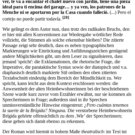
ver, te va a encantar el chalet nuevo con jardín, tiene una pieza
ideal para ti encima del garage… y ya ven, los patrones de la
Menche ni se aportaron por la Casa cuando falleció.
(...) Pero el
[28]
cortejo no puede partir todavía.
Wie gelingt es dem Autor nun, dass trotz des radikalen Bruchs, den
er hier mit allen Konventionen zur Wiedergabe wörtlicher Rede
vollzieht, die Stimmen als solche erkennbar bleiben? Die zitierte
Passage zeigt sehr deutlich, dass es neben typographischen
Markierungen wie Einrückung und Anführungszeichen genügend
andere Möglichkeiten gibt, um dem Leser zu signalisieren, dass
jemand 'spricht': die Exklamationen, die rhetorische Frage, die
Imperative, die parataktische Syntax sowie der diatopisch und v.a.
diaphasisch deutlich markierte Stil ordnen den oben zitierten
Textabschnitt eindeutig dem Bereich der Mündlichkeit zu. Wer
spricht, kann leicht aus dem Kontext erschlossen werden: die
Anwesenheit der alten Heimbewohnerinnen bei der beschriebenen
Szene wurde kurz zuvor vom Erzähler erwähnt, nur sie kommen als
Sprecherinnen in Frage; außerdem sind in ihr Sprechen
unmissverständliche Hinweise eingestreut:
¿Pero cuántas tenemos
la suerte de la Brígida? Ninguna.
Die verstorbene Heimbewohnerin
Brígida gehörte offensichtlich zu dem ‚Wir’ der Sprecherinnen;
diese geben sich damit ebenso zu erkennen.
Der Roman wird hiermit in hohem Maße
theatralisch
: im Text tut