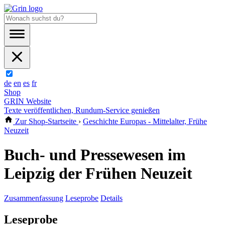
de
en
es
fr
Shop
GRIN Website
Texte veröffentlichen, Rundum-Service genießen
Zur Shop-Startseite
›
Geschichte Europas - Mittelalter, Frühe
Neuzeit
Buch- und Pressewesen im
Leipzig der Frühen Neuzeit
Zusammenfassung
Leseprobe
Details
Leseprobe