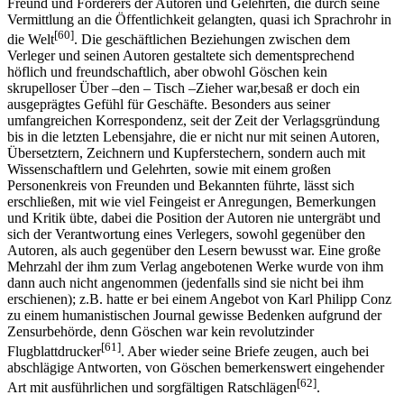
Freund und Förderers der Autoren und Gelehrten, die durch seine
Vermittlung an die Öffentlichkeit gelangten, quasi ich Sprachrohr in
[60]
die Welt
. Die geschäftlichen Beziehungen zwischen dem
Verleger und seinen Autoren gestaltete sich dementsprechend
höflich und freundschaftlich, aber obwohl Göschen kein
skrupelloser Über –den – Tisch –Zieher war,besaß er doch ein
ausgeprägtes Gefühl für Geschäfte. Besonders aus seiner
umfangreichen Korrespondenz, seit der Zeit der Verlagsgründung
bis in die letzten Lebensjahre, die er nicht nur mit seinen Autoren,
Übersetztern, Zeichnern und Kupferstechern, sondern auch mit
Wissenschaftlern und Gelehrten, sowie mit einem großen
Personenkreis von Freunden und Bekannten führte, lässt sich
erschließen, mit wie viel Feingeist er Anregungen, Bemerkungen
und Kritik übte, dabei die Position der Autoren nie untergräbt und
sich der Verantwortung eines Verlegers, sowohl gegenüber den
Autoren, als auch gegenüber den Lesern bewusst war. Eine große
Mehrzahl der ihm zum Verlag angebotenen Werke wurde von ihm
dann auch nicht angenommen (jedenfalls sind sie nicht bei ihm
erschienen); z.B. hatte er bei einem Angebot von Karl Philipp Conz
zu einem humanistischen Journal gewisse Bedenken aufgrund der
Zensurbehörde, denn Göschen war kein revolutzinder
[61]
Flugblattdrucker
. Aber wieder seine Briefe zeugen, auch bei
abschlägige Antworten, von Göschen bemerkenswert eingehender
[62]
Art mit ausführlichen und sorgfältigen Ratschlägen
.