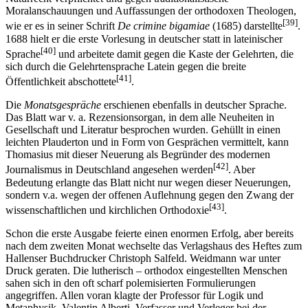
Moralanschauungen und Auffassungen der orthodoxen Theologen,
[39]
wie er es in seiner Schrift
De crimine bigamiae
(1685) darstellte
.
1688 hielt er die erste Vorlesung in deutscher statt in lateinischer
[40]
Sprache
und arbeitete damit gegen die Kaste der Gelehrten, die
sich durch die Gelehrtensprache Latein gegen die breite
[41]
Öffentlichkeit abschottete
.
Die
Monatsgespräche
erschienen ebenfalls in deutscher Sprache.
Das Blatt war v. a. Rezensionsorgan, in dem alle Neuheiten in
Gesellschaft und Literatur besprochen wurden. Gehüllt in einen
leichten Plauderton und in Form von Gesprächen vermittelt, kann
Thomasius mit dieser Neuerung als Begründer des modernen
[42]
Journalismus in Deutschland angesehen werden
. Aber
Bedeutung erlangte das Blatt nicht nur wegen dieser Neuerungen,
sondern v.a. wegen der offenen Auflehnung gegen den Zwang der
[43]
wissenschaftlichen und kirchlichen Orthodoxie
.
Schon die erste Ausgabe feierte einen enormen Erfolg, aber bereits
nach dem zweiten Monat wechselte das Verlagshaus des Heftes zum
Hallenser Buchdrucker Christoph Salfeld. Weidmann war unter
Druck geraten. Die lutherisch – orthodox eingestellten Menschen
sahen sich in den oft scharf polemisierten Formulierungen
angegriffen. Allen voran klagte der Professor für Logik und
Metaphysik, Valentin Alberti, Verfasser und Verleger bei der