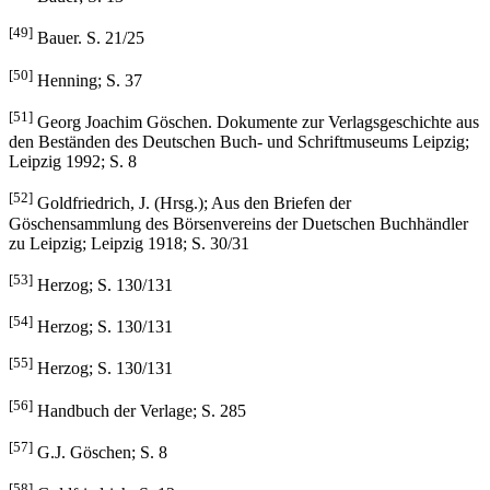
[49]
Bauer. S. 21/25
[50]
Henning; S. 37
[51]
Georg Joachim Göschen. Dokumente zur Verlagsgeschichte aus
den Beständen des Deutschen Buch- und Schriftmuseums Leipzig;
Leipzig 1992; S. 8
[52]
Goldfriedrich, J. (Hrsg.); Aus den Briefen der
Göschensammlung des Börsenvereins der Duetschen Buchhändler
zu Leipzig; Leipzig 1918; S. 30/31
[53]
Herzog; S. 130/131
[54]
Herzog; S. 130/131
[55]
Herzog; S. 130/131
[56]
Handbuch der Verlage; S. 285
[57]
G.J. Göschen; S. 8
[58]