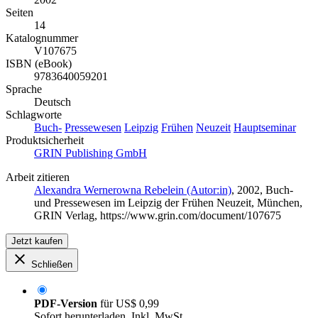
Seiten
14
Katalognummer
V107675
ISBN (eBook)
9783640059201
Sprache
Deutsch
Schlagworte
Buch-
Pressewesen
Leipzig
Frühen
Neuzeit
Hauptseminar
Produktsicherheit
GRIN Publishing GmbH
Arbeit zitieren
Alexandra Wernerowna Rebelein (Autor:in)
, 2002, Buch-
und Pressewesen im Leipzig der Frühen Neuzeit, München,
GRIN Verlag, https://www.grin.com/document/107675
Jetzt kaufen
Schließen
PDF-Version
für
US$ 0,99
Sofort herunterladen. Inkl. MwSt.