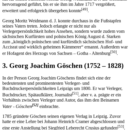
hervorragend geführt, bis er sie ihm im Jahre 1717 vergrößert,
[49]
erweitert und erfolgreich übergeben konnte
.
Georg Moritz Weidmann d. J. konnte durchaus in die Fußstapfen
seines Vaters treten. Jedoch erlangte er nicht nur als
Verlegerpersönlichkeit hohes Ansehen, sondern wurde zudem vom
sächsischen Kurfürsten und polnischen König August d. Starken
zum „königlich polnischen und kurfürstlich sächsischen Hof- und
Accisrat und wirklich geheimen Kämmerer“ ernannt. Außerdem war
[50]
er Hofagent des Herzogs von Sachsen – Gotha - Altenburg
.
3. Georg Joachim Göschen (1752 – 1828)
In der Person Georg Joachim Göschens findet sich eine der
bedeutensten und prominentesten Verleger- und
Buchdruckerpersönlichkeiten Leipzigs um 1800. Er war Verleger,
[51]
Buchdrucker, Spätaufklärer, Journalist
, aber v. a. prägte er ein
Verhältnis zwischen Verleger und Autor, das ihm den Beinamen
[52]
Vater - Göschen
einbrachte.
1785 gründete Göschen seinen eigenen Verlag in Leipzig. Zuvor
hatte er eine Lehre bei Johann Heinrich Cramer abgeschlossen und
[53]
eine erste Anstellung bei Siegfried Leberecht Crusius gefunden
.