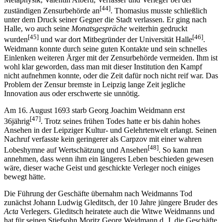
[44]
zuständigen Zensurbehörde an
. Thomasius musste schließlich
unter dem Druck seiner Gegner die Stadt verlassen. Er ging nach
Halle, wo auch seine
Monatsgespräche
weiterhin gedruckt
[45]
[46]
wurden
und war dort Mitbegründer der Universität Halle
.
Weidmann konnte durch seine guten Kontakte und sein schnelles
Einlenken weiteren Ärger mit der Zensurbehörde vermeiden. Ihm ist
wohl klar geworden, dass man mit dieser Institution den Kampf
nicht aufnehmen konnte, oder die Zeit dafür noch nicht reif war. Das
Problem der Zensur bremste in Leipzig lange Zeit jegliche
Innovation aus oder erschwerte sie unnötig.
Am 16. August 1693 starb Georg Joachim Weidmann erst
[47]
36jährig
. Trotz seines frühen Todes hatte er bis dahin hohes
Ansehen in der Leipziger Kultur- und Gelehrtenwelt erlangt. Seinen
Nachruf verfasste kein geringerer als Carpzov mit einer wahren
[48]
Lobeshymne auf Wertschätzung und Ansehen
. So kann man
annehmen, dass wenn ihm ein längeres Leben beschieden gewesen
wäre, dieser wache Geist und geschickte Verleger noch einiges
bewegt hätte.
Die Führung der Geschäfte übernahm nach Weidmanns Tod
zunächst Johann Ludwig Gleditsch, der 10 Jahre jüngere Bruder des
Acta
Verlegers. Gleditsch heiratete auch die Witwe Weidmanns und
hat für seinen Stiefsohn Moritz Georg Weidmann d. J. die Geschäfte