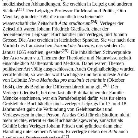
medizinischen Abhandlungen. Sie erschien in Leipzig und anderen
[23]
Städten
. Der Leipziger Professor für Moral und Politik, Otto
Mencke, gründete 1682 die monatlich erscheinende
[24]
wissenschaftliche Zeitschrift
Acta eruditorum
. Verleger der
Zeitschrift waren Johann Friedrich Gleditsch, einer der
bedeutendsten Leipziger Buchhändler und Verleger, und Johann
Grosse. Die
Acta
erschien in lateinischer Sprache. Sie war nach dem
Vorbild des französischen
Journal des Scavans
, das seit dem 5.
[25]
Januar 1665 erschien, gestaltet
. Die inhaltlichen Schwerpunkte
der
Acta
waren v.a. Themen der Theologie und Naturwissenschaft
einschließlich Mathematik und Medizin. Dabei waren Themen
politischer Art völlig ausgeschlossen. Auch Originalbeiträge wurden
veröffentlicht, so wie der wohl wichtigste und berühmteste Artikel
von Leibnitz
Nova Methodus pro maximis et minimis
(Oktober
[26]
1684), der als Beginn der Differenzialrechnung gilt
. Der
Verleger Gleditsch, bei dem fast alle Publikationen der Familie
Mencke erschienen, war ein Paradebeispiel dafür, was für einen
Großteil der Buchhändler und –verleger Leipzigs im 17. und 18.
Jahrhundert galt: die Verbindung von Gelehrsamkeit und
Verlagswesen in einer Person. Als das Geld für ein Studium nicht
mehr reichte, erlernt er das Buchhandelsgewerbe, zunächst als
Gehilfe beim Verleger Johann Fritsch und gründete dann eine
Handlung unter seinem Namen. Er verlegte neben der
Acta
auch
[27]