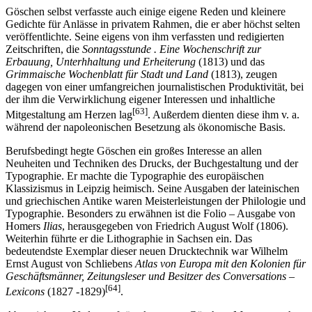
Göschen selbst verfasste auch einige eigene Reden und kleinere
Gedichte für Anlässe in privatem Rahmen, die er aber höchst selten
veröffentlichte. Seine eigens von ihm verfassten und redigierten
Zeitschriften, die
Sonntagsstunde . Eine Wochenschrift zur
Erbauung, Unterhhaltung und Erheiterung
(1813) und das
Grimmaische Wochenblatt für Stadt und Land
(1813), zeugen
dagegen von einer umfangreichen journalistischen Produktivität, bei
der ihm die Verwirklichung eigener Interessen und inhaltliche
[63]
Mitgestaltung am Herzen lag
. Außerdem dienten diese ihm v. a.
während der napoleonischen Besetzung als ökonomische Basis.
Berufsbedingt hegte Göschen ein großes Interesse an allen
Neuheiten und Techniken des Drucks, der Buchgestaltung und der
Typographie. Er machte die Typographie des europäischen
Klassizismus in Leipzig heimisch. Seine Ausgaben der lateinischen
und griechischen Antike waren Meisterleistungen der Philologie und
Typographie. Besonders zu erwähnen ist die Folio – Ausgabe von
Homers
Ilias
, herausgegeben von Friedrich August Wolf (1806).
Weiterhin führte er die Lithographie in Sachsen ein. Das
bedeutendste Exemplar dieser neuen Drucktechnik war Wilhelm
Ernst August von Schliebens
Atlas von Europa mit den Kolonien für
Geschäftsmänner, Zeitungsleser und Besitzer des Conversations –
[64]
Lexicons
(1827 -1829)
.