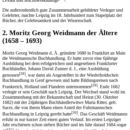
Lexika und Buchmesskataloge
.
Die außerordentlich gute Zusammenarbeit gebildeter Verleger und
Gelehrter, machte Leipzig im 18. Jahrhundert zum Stapelplatz der
Bücher, der Gelehrsamkeit und der Wissenschaft.
2. Moritz Georg Weidmann der Ältere
(1658 – 1693)
Moritz Georg Weidmann d. Ä. gründete 1680 in Frankfurt an Main
die Weidmannsche Buchhandlung. Er hatte zuvor eine 6jährige
Ausbildung bei dem erfolgreichen und angesehnen Frankfurter
Buchhändler, Johann David Zunner d. J., eine Ausbildung
[28]
genossen
, war dann als Angestellter in der Wiederholdschen
Buchhandlung in Genf gewesen und hatte Bildungsreisen nach
[29]
Frankreich, Holland und Flandern unternommen
. Ende 1682
verlegte er sein Geschäft nach Leipzig. Der Wechsel stand wohl im
Zusammenhang mit der Bekanntschaft und Heirat (30. Oktober
1682) mit der 24jährigen Buchhändlerwitwe Maria Ritter, geb.
Sacer, die von ihrem Mann einen Anteil der Fuhrmannschen
[30]
Buchhandlung in Leipzig geerbt hatte
. Das Geschäft Weidmanns
erfuhr in nur kurzer Zeit einen guten Verlauf. Im ersten Leipziger
Jahr erschienen schon sieben Bücher und im Jahr darauf 1684 sogar
[31]