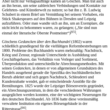
Aber nicht nur Verlagsaufträge kamen an Göschen. Man trat auch
an ihn heran, um seine zahlreichen Verbindungen und Kontakte zur
Gelehrten- und Künstlerwelt zu nutzen; so bat ihn z. B. Ludwig
Schubert in einem Brief um Vermittlung bei seinem Vorhaben, ein
Stück Shakespeares auf den Bühnen in Dresden und Leipzig
aufzuführen. Oder man wandte sich an ihn, um an Exemplare, die
nicht leicht zu bekommen waren, zu gelangen; („Sie sind nun
[65]
einmal der literarische Oberste Postmeister“)
.
Göschens
Gedancken über den Buchhandel
(1802) waren
schließlich grundlegend für die vielfältigen Reformbestrebungen um
1800. Probleme des Buchhandels waren mehrzahlig: Nachdruck,
Krieg und Zensur, regionale Unterschiede in Ausbildung und
Geschäftsgebaren, das Verhältnis von Verleger und Sortiment,
Überproduktion und unterschiedliche Abrechnungsmethoden. Mit
seinen
Gedancken
, in denen er von allgemeinen Grundsätzen des
Handels ausgehend gerade die Spezifika des buchhändlerischen
Berufs ableitet und sich gegen Nachdruck, Schleuderei und
Kundenrabatte wendet, gab er entscheidende Anstöße für die
Bemühungen. 1825 wurde der Leipziger Börsenverein gegründet,
ein Abrechnungszentrum, in dem die verschiedenen Währungen
ausgeglichen werden konnten, eine der wichtigsten Neuerungen für
den deutschen Buchhandel. Ab 1836 hatte diese vereinsmäßig
verwaltete Institution ein eigenes Börsengebäude in der
[66]
Ritterstrasse
.