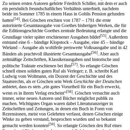
Zu seinen ersten Autoren gehörte Friedrich Schiller, mit dem er auch
ein persönlich freundschaftliches Verhältnis unterhielt, nachdem
beide im Sommer 1785 in einem Haus in Gohlis Pension gefunden
[54]
hatten
. Bei Göschen erschien von 1787 – 1791 die erste
autorisierte Gesamtausgabe von Goethes bisherigen Werken, die für
die Editionsgeschichte Goethes zentrale Bedeutung erlangte und die
[55]
Grundlage vieler später erschienener Ausgaben bildet
. Außerdem
entstand eine 6 – bändige Klopstock – Ausgabe, eine 45 – bändige
Wieland – Ausgabe als wohlfeile preiswerte Volksausgabe und in 42
[56]
Bänden als prachtvoll illustrierte Gesamtausgabe
. Aber auch
zeitmäßige Zeitschriften, Klassikerausgaben und historische und
[57]
politische Traktate erschienen bei ihm
. So erlangte Göschen
schnell einen soliden guten Ruf als Verleger; z. B. schreibt Karl
Ludwig vom Woltmann, ein Dozent der Geschichte und des
Staatsrechts, als er Göschen sein Werk
Geschichte der Deutschen
anbietet, dass es stets „ein gutes Vorurtheil für ein Buch erweckt,
[58]
wenn es in ihrem Verlag erscheint“
. Göschen versuchte auch
immer, seine neuen Autoren und Bücher möglichst publik zu
machen. Wichtigstes Organ waren dabei Literaturanzeiger in
Zeitschriften und Zeitungen, in denen ein Buch in Form von
Rezensionen, meist von Gelehrten verfasst, denen Göschen einige
Winke zu geben verstand, besprochen wurden und so bekannt
[59]
gemacht werden konnten
. So erlangte Göschen den Ruf eines