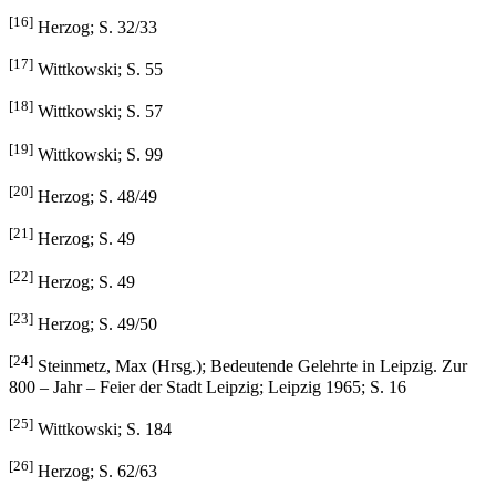
[16]
Herzog; S. 32/33
[17]
Wittkowski; S. 55
[18]
Wittkowski; S. 57
[19]
Wittkowski; S. 99
[20]
Herzog; S. 48/49
[21]
Herzog; S. 49
[22]
Herzog; S. 49
[23]
Herzog; S. 49/50
[24]
Steinmetz, Max (Hrsg.); Bedeutende Gelehrte in Leipzig. Zur
800 – Jahr – Feier der Stadt Leipzig; Leipzig 1965; S. 16
[25]
Wittkowski; S. 184
[26]
Herzog; S. 62/63