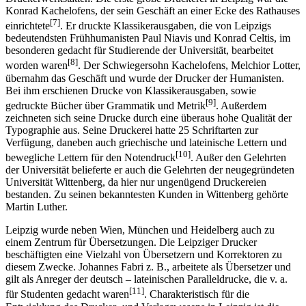
Konrad Kachelofens, der sein Geschäft an einer Ecke des Rathauses
[7]
einrichtete
. Er druckte Klassikerausgaben, die von Leipzigs
bedeutendsten Frühhumanisten Paul Niavis und Konrad Celtis, im
besonderen gedacht für Studierende der Universität, bearbeitet
[8]
worden waren
. Der Schwiegersohn Kachelofens, Melchior Lotter,
übernahm das Geschäft und wurde der Drucker der Humanisten.
Bei ihm erschienen Drucke von Klassikerausgaben, sowie
[9]
gedruckte Bücher über Grammatik und Metrik
. Außerdem
zeichneten sich seine Drucke durch eine überaus hohe Qualität der
Typographie aus. Seine Druckerei hatte 25 Schriftarten zur
Verfügung, daneben auch griechische und lateinische Lettern und
[10]
bewegliche Lettern für den Notendruck
. Außer den Gelehrten
der Universität belieferte er auch die Gelehrten der neugegründeten
Universität Wittenberg, da hier nur ungenügend Druckereien
bestanden. Zu seinen bekanntesten Kunden in Wittenberg gehörte
Martin Luther.
Leipzig wurde neben Wien, München und Heidelberg auch zu
einem Zentrum für Übersetzungen. Die Leipziger Drucker
beschäftigten eine Vielzahl von Übersetzern und Korrektoren zu
diesem Zwecke. Johannes Fabri z. B., arbeitete als Übersetzer und
gilt als Anreger der deutsch – lateinischen Paralleldrucke, die v. a.
[11]
für Studenten gedacht waren
. Charakteristisch für die