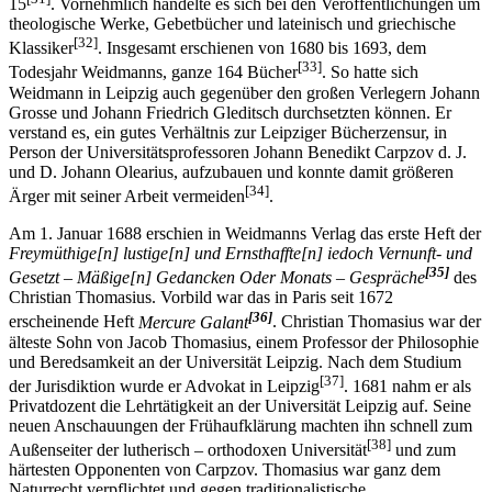
15
. Vornehmlich handelte es sich bei den Veröffentlichungen um
theologische Werke, Gebetbücher und lateinisch und griechische
[32]
Klassiker
. Insgesamt erschienen von 1680 bis 1693, dem
[33]
Todesjahr Weidmanns, ganze 164 Bücher
. So hatte sich
Weidmann in Leipzig auch gegenüber den großen Verlegern Johann
Grosse und Johann Friedrich Gleditsch durchsetzten können. Er
verstand es, ein gutes Verhältnis zur Leipziger Bücherzensur, in
Person der Universitätsprofessoren Johann Benedikt Carpzov d. J.
und D. Johann Olearius, aufzubauen und konnte damit größeren
[34]
Ärger mit seiner Arbeit vermeiden
.
Am 1. Januar 1688 erschien in Weidmanns Verlag das erste Heft der
Freymüthige[n] lustige[n] und Ernsthaffte[n] iedoch Vernunft- und
[35]
Gesetzt – Mäßige[n] Gedancken Oder Monats – Gespräche
des
Christian Thomasius. Vorbild war das in Paris seit 1672
[36]
erscheinende Heft
Mercure Galant
. Christian Thomasius war der
älteste Sohn von Jacob Thomasius, einem Professor der Philosophie
und Beredsamkeit an der Universität Leipzig. Nach dem Studium
[37]
der Jurisdiktion wurde er Advokat in Leipzig
. 1681 nahm er als
Privatdozent die Lehrtätigkeit an der Universität Leipzig auf. Seine
neuen Anschauungen der Frühaufklärung machten ihn schnell zum
[38]
Außenseiter der lutherisch – orthodoxen Universität
und zum
härtesten Opponenten von Carpzov. Thomasius war ganz dem
Naturrecht verpflichtet und gegen traditionalistische