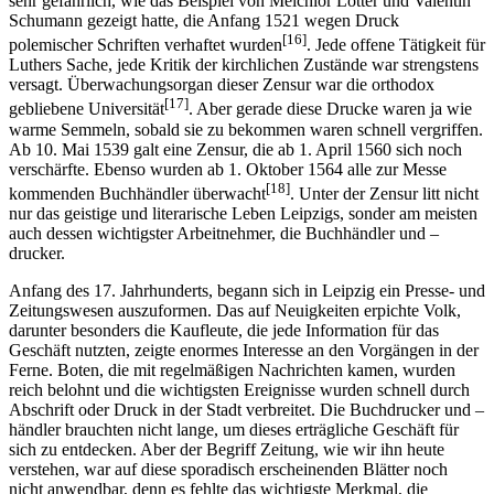
sehr gefährlich, wie das Beispiel von Melchior Lotter und Valentin
Schumann gezeigt hatte, die Anfang 1521 wegen Druck
[16]
polemischer Schriften verhaftet wurden
. Jede offene Tätigkeit für
Luthers Sache, jede Kritik der kirchlichen Zustände war strengstens
versagt. Überwachungsorgan dieser Zensur war die orthodox
[17]
gebliebene Universität
. Aber gerade diese Drucke waren ja wie
warme Semmeln, sobald sie zu bekommen waren schnell vergriffen.
Ab 10. Mai 1539 galt eine Zensur, die ab 1. April 1560 sich noch
verschärfte. Ebenso wurden ab 1. Oktober 1564 alle zur Messe
[18]
kommenden Buchhändler überwacht
. Unter der Zensur litt nicht
nur das geistige und literarische Leben Leipzigs, sonder am meisten
auch dessen wichtigster Arbeitnehmer, die Buchhändler und –
drucker.
Anfang des 17. Jahrhunderts, begann sich in Leipzig ein Presse- und
Zeitungswesen auszuformen. Das auf Neuigkeiten erpichte Volk,
darunter besonders die Kaufleute, die jede Information für das
Geschäft nutzten, zeigte enormes Interesse an den Vorgängen in der
Ferne. Boten, die mit regelmäßigen Nachrichten kamen, wurden
reich belohnt und die wichtigsten Ereignisse wurden schnell durch
Abschrift oder Druck in der Stadt verbreitet. Die Buchdrucker und –
händler brauchten nicht lange, um dieses erträgliche Geschäft für
sich zu entdecken. Aber der Begriff Zeitung, wie wir ihn heute
verstehen, war auf diese sporadisch erscheinenden Blätter noch
nicht anwendbar, denn es fehlte das wichtigste Merkmal, die