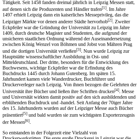
Tätigkeit. Seit 1458 fanden dreimal jährlich in Leipzig Messen statt,
[1]
auf denen sich die Produzenten und Händler trafen
. Im Jahre
1497 erhielt Leipzig dann ein kaiserliches Messeprivileg, das die
[2]
Leipziger Märkte vor denen anderer Städte hervorhob
. Zweiter
Eckpfeiler war die Gründung der Universität zu Leipzig im Jahre
1409, durch deutsche Magister und Studenten, die aufgrund der
unsicheren staatlichen Ordnung während der Auseinandersetzung
zwischen König Wenzel von Böhmen und Jobst von Mähren Prag
[3]
und die dortigen Universität verließen
. Nun wurde Leipzig zur
Hauptstätte wissenschaftlicher Ausbildung in Ost- und
Mitteldeutschland. Der dritte, besonders für die Entwicklung des
Buchwesens, wichtige Eckpfeiler war die Erfindung des
Buchdrucks 1445 durch Johann Gutenberg. Im späten 15.
Jahrhundert kamen viele Wanderdrucker, Buchführer und
Druckerverleger nach Leipzig. Von ihnen bezogen die Gelehrten der
[4]
Universität ihre Bücher und ließen ihre Schriften drucken
. Messe
und Universität wirkten damit positiv auf den sich ausbildenden und
erblühenden Buchdruck und -handel. Seit Anfang der 70iger Jahre
des 15. Jahrhunderts wurden auf der Leipziger Messe auch Bücher
[5]
präsentiert
und bald wurden sie zum wichtigsten Exporterzeugnis
[6]
der Messen
.
So entstanden in der Folgezeit eine Vielzahl von
Druckerwerkstätten. Die erste große Druckerei in Leipzig war die