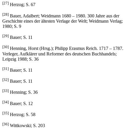
[27]
Herzog; S. 67
[28]
Bauer, Adalbert; Weidmann 1680 – 1980. 300 Jahre aus der
Geschichte eines der ältesten Verlage der Welt; Weidmann Verlag;
1980; S. 9
[29]
Bauer; S. 11
[30]
Henning, Horst (Hrsg.); Philipp Erasmus Reich. 1717 – 1787.
Verleger, Aufklärer und Reformer des deutschen Buchhandels;
Leipzig 1988; S. 36
[31]
Bauer; S. 11
[32]
Bauer; S. 11
[33]
Henning; S. 36
[34]
Bauer; S. 12
[35]
Herzog; S. 58
[36]
Wittkowski; S. 203