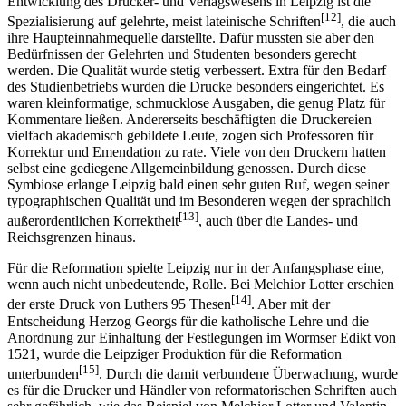
Entwicklung des Drucker- und Verlagswesens in Leipzig ist die
[12]
Spezialisierung auf gelehrte, meist lateinische Schriften
, die auch
ihre Haupteinnahmequelle darstellte. Dafür mussten sie aber den
Bedürfnissen der Gelehrten und Studenten besonders gerecht
werden. Die Qualität wurde stetig verbessert. Extra für den Bedarf
des Studienbetriebs wurden die Drucke besonders eingerichtet. Es
waren kleinformatige, schmucklose Ausgaben, die genug Platz für
Kommentare ließen. Andererseits beschäftigten die Druckereien
vielfach akademisch gebildete Leute, zogen sich Professoren für
Korrektur und Emendation zu rate. Viele von den Druckern hatten
selbst eine gediegene Allgemeinbildung genossen. Durch diese
Symbiose erlange Leipzig bald einen sehr guten Ruf, wegen seiner
typographischen Qualität und im Besonderen wegen der sprachlich
[13]
außerordentlichen Korrektheit
, auch über die Landes- und
Reichsgrenzen hinaus.
Für die Reformation spielte Leipzig nur in der Anfangsphase eine,
wenn auch nicht unbedeutende, Rolle. Bei Melchior Lotter erschien
[14]
der erste Druck von Luthers 95 Thesen
. Aber mit der
Entscheidung Herzog Georgs für die katholische Lehre und die
Anordnung zur Einhaltung der Festlegungen im Wormser Edikt von
1521, wurde die Leipziger Produktion für die Reformation
[15]
unterbunden
. Durch die damit verbundene Überwachung, wurde
es für die Drucker und Händler von reformatorischen Schriften auch