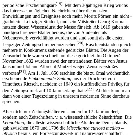
[19]
periodische Erscheinungsart
. Mit dem 30jährigen Krieg wuchs
das Interesse an täglichen Nachrichten über die neusten
Entwicklungen und Ereignisse noch mehr. Moritz Pörner, ein nicht -
graduierter Leipziger Student, und sein Mitstreiter Georg Komrat
nutzten diesen Wissensdurst der Masse für sich. Ab 1619 gaben sie
handgeschriebene Blätter heraus, die von Studenten als
Nebenerwerb vervielfältigt wurden und sind somit als die ersten
[20]
Leipziger Zeitungsschreiber anzusehen
. Rasch entstanden gleich
mehrere in Konkurrenz stehende gedruckte Blätter. Die Augen der
Zensurbehörde waren schnell auf diese gerichtet. Im Oktober/
November 1632 wurden zwei der entstandenen Blätter von Justus
Janson und Johann Albrecht Mintzel wegen Zensurverstoßes
[21]
verboten
. Am 1. Juli 1650 erschien die bis zu 6mal wöchentlich
erscheinende
Einkommende Zeitung
aus der Druckerei von
Timotheus Ritzsch, nachdem er 1649 ein kurfürstliches Privileg für
[22]
den Zeitungsdruck auf 10 Jahre erlangt hatte
. Ab hier kann man
dann von einer Tageszeitung in unserem modernen Sinne durchaus
sprechen.
Aber nicht nur Zeitungsblätter entstanden im 17. Jahrhundert,
sondern auch Zeitschriften, v. a. wissenschaftliche Zeitschriften. Die
Leopoldina
, die älteste wissenschaftliche Akademie Deutschlands
gab zwischen 1670 und 1706 die
Miscellanea curiosa medico –
physica
heraus, ein Fortsetzungswerk mit naturwissenschaftlich –