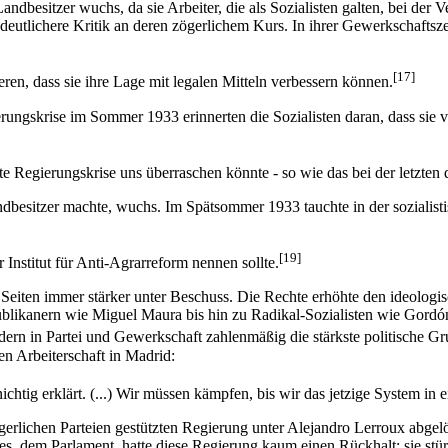
andbesitzer wuchs, da sie Arbeiter, die als Sozialisten galten, bei de
deutlichere Kritik an deren zögerlichem Kurs. In ihrer Gewerkschaftsz
[17]
eren, dass sie ihre Lage mit legalen Mitteln verbessern können.
erungskrise im Sommer 1933 erinnerten die Sozialisten daran, dass sie
te Regierungskrise uns überraschen könnte - so wie das bei der letzten 
dbesitzer machte, wuchs. Im Spätsommer 1933 tauchte in der sozialisti
[19]
er Institut für Anti-Agrarreform nennen sollte.
ten immer stärker unter Beschuss. Die Rechte erhöhte den ideologisch
likanern wie Miguel Maura bis hin zu Radikal-Sozialisten wie Gordón
iedern in Partei und Gewerkschaft zahlenmäßig die stärkste politische 
en Arbeiterschaft in Madrid:
htig erklärt. (...) Wir müssen kämpfen, bis wir das jetzige System in 
rlichen Parteien gestützten Regierung unter Alejandro Lerroux abgel
rtes, dem Parlament, hatte diese Regierung kaum einen Rückhalt; sie s