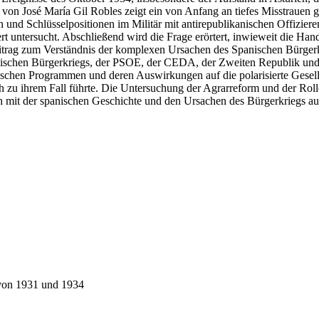
on José María Gil Robles zeigt ein von Anfang an tiefes Misstrauen
 und Schlüsselpositionen im Militär mit antirepublikanischen Offizieren
ert untersucht. Abschließend wird die Frage erörtert, inwieweit die
eitrag zum Verständnis der komplexen Ursachen des Spanischen Bürgerkri
panischen Bürgerkriegs, der PSOE, der CEDA, der Zweiten Republik und
tischen Programmen und deren Auswirkungen auf die polarisierte Gesell
h zu ihrem Fall führte. Die Untersuchung der Agrarreform und der Rolle
sich mit der spanischen Geschichte und den Ursachen des Bürgerkriegs a
 von 1931 und 1934