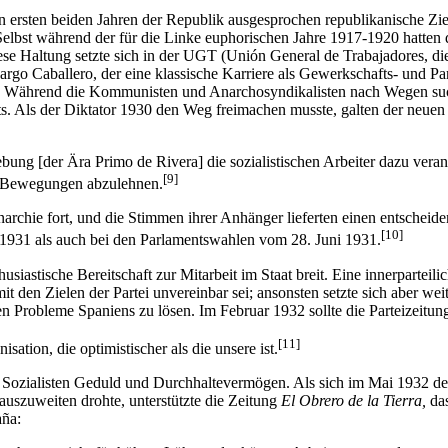
ersten beiden Jahren der Republik ausgesprochen republikanische Ziele
n. Selbst während der für die Linke euphorischen Jahre 1917-1920 hatten
iese Haltung setzte sich in der UGT (Unión General de Trabajadores, d
go Caballero, der eine klassische Karriere als Gewerkschafts- und Part
. Während die Kommunisten und Anarchosyndikalisten nach Wegen suchte
s. Als der Diktator 1930 den Weg freimachen musste, galten der neuen R
bung [der Ära Primo de Rivera] die sozialistischen Arbeiter dazu vera
[9]
en Bewegungen abzulehnen.
onarchie fort, und die Stimmen ihrer Anhänger lieferten einen entschei
[10]
 1931 als auch bei den Parlamentswahlen vom 28. Juni 1931.
usiastische Bereitschaft zur Mitarbeit im Staat breit. Eine innerpartei
 mit den Zielen der Partei unvereinbar sei; ansonsten setzte sich aber 
n Probleme Spaniens zu lösen. Im Februar 1932 sollte die Parteizeitu
[11]
sation, die optimistischer als die unsere ist.
ie Sozialisten Geduld und Durchhaltevermögen. Als sich im Mai 1932 
auszuweiten drohte, unterstützte die Zeitung
El Obrero de la Tierra,
das
aña: