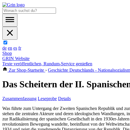
de
en
es
fr
Shop
GRIN Website
Texte veröffentlichen, Rundum-Service genießen
Zur Shop-Startseite
›
Geschichte Deutschlands - Nationalsozialism
Das Scheitern der II. Spanisch
Zusammenfassung
Leseprobe
Details
Was führte zum Untergang der Zweiten Spanischen Republik und zum A
stehen die zentralen Akteure und deren ideologischen Wandlungen, in
zur Radikalisierung der spanischen Gesellschaft in den 1930er-Jahren
revolutionären Bewegung wandelte, beeinflusst von der Weltwirtschaf
1934 und zeigt die zunehmende Distanzierung von der Republik. Die Er