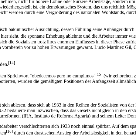
hmen, nicht für höhere Löhne oder kürzere Arbeitstage, sondern um Ide
ederhergestellt ist, ein demokratisches System, das uns reichlich Mög
erreicht werden durch eine Vergrößerung des nationalen Wohlstands, durc
assisch bakuninscher Ausrichtung, dessen Führung seine Anhänger durch
n hier sieht, die spontane Erhebung ablehnte und die Arbeiter immer 
 sich die Sozialisten trotz ihres enormen Einflusses in dieser Phase zu
n vornherein vor zu hohen Erwartungen gewarnt. Lucio Martínez Gil, G
[14]
rden.
[15]
 alten Sprichwort "obedecemos pero no cumplimos"
(wir gehorchen zw
otierten, wurden die gemäßigten Positionen der Anfangszeit allmählic
t sich ablesen, dass sich ab 1933 in den Reihen der Sozialisten von de
 bedauerte man inzwischen, dass das Gesetz nicht gleich in den ers
rarreformen (IRA, Instituto de Reforma Agraria) und seinem Leiter Domi
arbeiter verschlechterten sich 1933 noch einmal spürbar. Auf dem span
[16]
ten
durch den drastischen Anstieg der Arbeitslosigkeit in den be