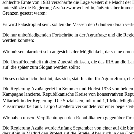
schlechte Ernte von 1933 verschärfte die Lage weiter; die Macht der L
unterstützte die Regierung Azaña zwar weiterhin, äußerte aber immer 
Grenzen gesetzt waren:
Es wird katastrophal sein, sollten die Massen den Glauben daran verli
Die nur unbefriedigenden Fortschritte in der Agrarfrage und die Regi
werden könnten:
Wir müssen alarmiert sein angesichts der Möglichkeit, dass eine erneu
Die Unzufriedenheit mit den Zugeständnissen, die das IRA an die Lan
auf, die später zum Slogan werden sollte:
Dieses erbärmliche Institut, das sich, statt Institut für Agrarreform, eh
Die Regierung Azaña geriet im Sommer und Herbst 1933 von beiden Sei
Kampagne lancierte. Republikanische Kreise von konservativen Repub
Mitarbeit in der Regierung. Die Sozialisten, mit rund 1,1 Mio. Mitgl
Zusammenarbeit auf. Largo Caballero verkündete vor einer begeistert
Wir haben unsere Verpflichtungen den Republikanern gegenüber für nic
Die Regierung Azaña wurde Anfang September von einer auf die bürge
daraufhin in Madrid den Protest auf die Straße. Aber auch in den Co