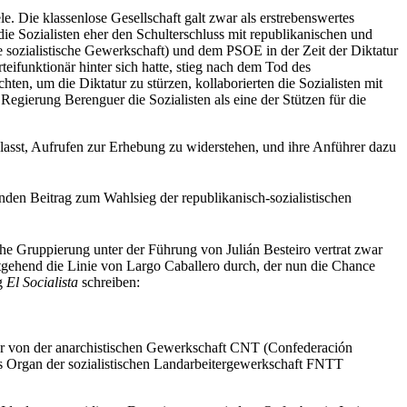
. Die klassenlose Gesellschaft galt zwar als erstrebenswertes
 die Sozialisten eher den Schulterschluss mit republikanischen und
ie sozialistische Gewerkschaft) und dem PSOE in der Zeit der Diktatur
eifunktionär hinter sich hatte, stieg nach dem Tod des
n, um die Diktatur zu stürzen, kollaborierten die Sozialisten mit
egierung Berenguer die Sozialisten als eine der Stützen für die
nlasst, Aufrufen zur Erhebung zu widerstehen, und ihre Anführer dazu
denden Beitrag zum Wahlsieg der republikanisch-sozialistischen
liche Gruppierung unter der Führung von Julián Besteiro vertrat zwar
weitgehend die Linie von Largo Caballero durch, der nun die Chance
ng
El Socialista
schreiben:
der von der anarchistischen Gewerkschaft CNT (Confederación
 Organ der sozialistischen Landarbeitergewerkschaft FNTT