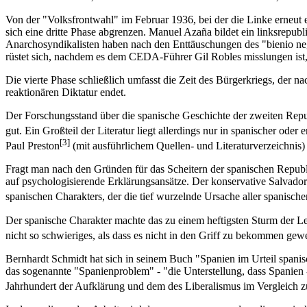
Von der "Volksfrontwahl" im Februar 1936, bei der die Linke erneut 
sich eine dritte Phase abgrenzen. Manuel Azaña bildet ein linksrepubl
Anarchosyndikalisten haben nach den Enttäuschungen des "bienio neg
rüstet sich, nachdem es dem CEDA-Führer Gil Robles misslungen ist, 
Die vierte Phase schließlich umfasst die Zeit des Bürgerkriegs, der 
reaktionären Diktatur endet.
Der Forschungsstand über die spanische Geschichte der zweiten Repu
gut. Ein Großteil der Literatur liegt allerdings nur in spanischer od
[3]
Paul Preston
(mit ausführlichem Quellen- und Literaturverzeichnis
Fragt man nach den Gründen für das Scheitern der spanischen Republi
auf psychologisierende Erklärungsansätze. Der konservative Salvado
spanischen Charakters, der die tief wurzelnde Ursache aller spanisch
Der spanische Charakter machte das zu einem heftigsten Sturm der Lei
nicht so schwieriges, als dass es nicht in den Griff zu bekommen gew
Bernhardt Schmidt hat sich in seinem Buch "Spanien im Urteil spanisc
das sogenannte "Spanienproblem" - "die Unterstellung, dass Spanien - 
Jahrhundert der Aufklärung und dem des Liberalismus im Vergleich zu