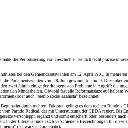
lematik der Periodisierung von Geschichte - zeitlich recht präzise umre
ündnisses bei den Gemeinderatswahlen am 12. April 1931. In mehreren g
 die Parlamentswahlen vom 28. Juni gewinnt, tritt am 9. Dezember ein
en zwei Jahren einige der drängendsten Probleme in Angriff: die unge
nationalen Minderheiten. Obwohl fast alle Reformansätze auf halbem We
eformen) oder auch "bienio social-azañista" bezeichnet.
egünstigt durch mehrere Faktoren gelingt es dem rechten Bündnis CED
 vom Partido Radical, der mit Unterstützung der CEDA regiert. Bis 
esetze verschleppt, ergänzt und somit entschärft oder, besonders na
In der Literatur finden sich verschiedene Bezeichnungen für diese zwei
ienio negro" (schwarzes Doppeljahr).