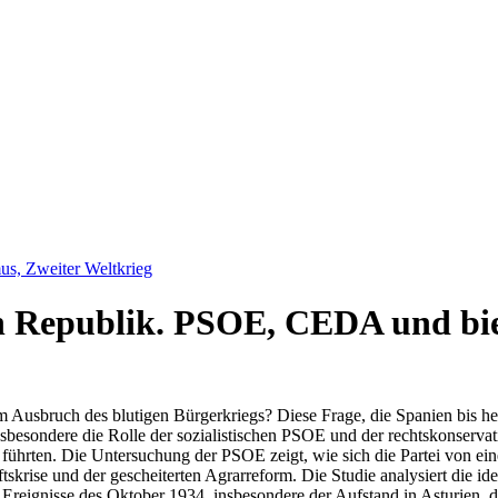
us, Zweiter Weltkrieg
en Republik. PSOE, CEDA und bi
usbruch des blutigen Bürgerkriegs? Diese Frage, die Spanien bis heut
sbesondere die Rolle der sozialistischen PSOE und der rechtskonserva
 führten. Die Untersuchung der PSOE zeigt, wie sich die Partei von ein
tskrise und der gescheiterten Agrarreform. Die Studie analysiert die
eignisse des Oktober 1934, insbesondere der Aufstand in Asturien, dien