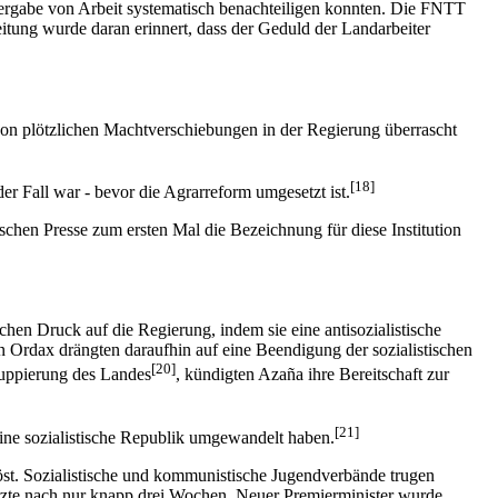
r Vergabe von Arbeit systematisch benachteiligen konnten. Die FNTT
eitung wurde daran erinnert, dass der Geduld der Landarbeiter
 von plötzlichen Machtverschiebungen in der Regierung überrascht
[18]
der Fall war - bevor die Agrarreform umgesetzt ist.
schen Presse zum ersten Mal die Bezeichnung für diese Institution
en Druck auf die Regierung, indem sie eine antisozialistische
 Ordax drängten daraufhin auf eine Beendigung der sozialistischen
[20]
Gruppierung des Landes
, kündigten Azaña ihre Bereitschaft zur
[21]
eine sozialistische Republik umgewandelt haben.
öst. Sozialistische und kommunistische Jugendverbände trugen
türzte nach nur knapp drei Wochen. Neuer Premierminister wurde