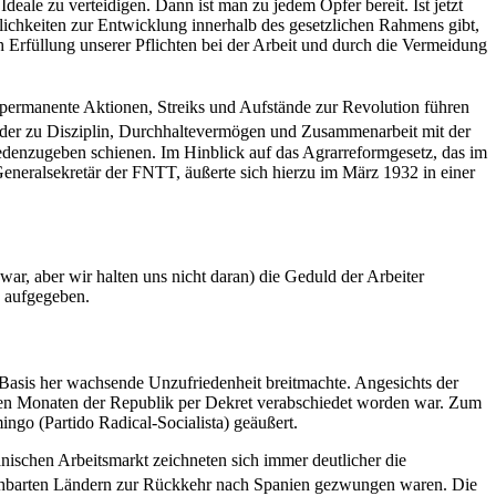
ale zu verteidigen. Dann ist man zu jedem Opfer bereit. Ist jetzt
lichkeiten zur Entwicklung innerhalb des gesetzlichen Rahmens gibt,
h Erfüllung unserer Pflichten bei der Arbeit und durch die Vermeidung
 permanente Aktionen, Streiks und Aufstände zur Revolution führen
wieder zu Disziplin, Durchhaltevermögen und Zusammenarbeit mit der
friedenzugeben schienen. Im Hinblick auf das Agrarreformgesetz, das im
eneralsekretär der FNTT, äußerte sich hierzu im März 1932 in einer
ar, aber wir halten uns nicht daran) die Geduld der Arbeiter
h aufgegeben.
r Basis her wachsende Unzufriedenheit breitmachte. Angesichts der
ten Monaten der Republik per Dekret verabschiedet worden war. Zum
ngo (Partido Radical-Socialista) geäußert.
ischen Arbeitsmarkt zeichneten sich immer deutlicher die
nachbarten Ländern zur Rückkehr nach Spanien gezwungen waren. Die