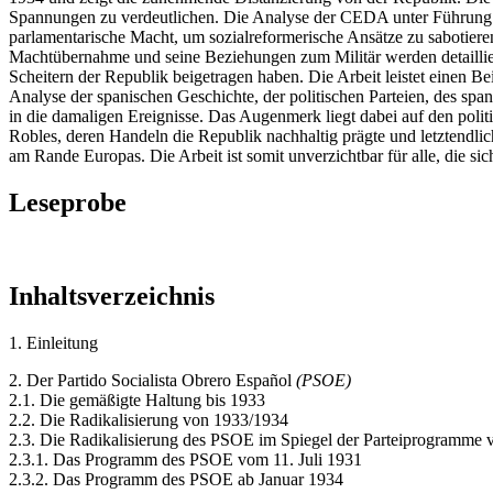
Spannungen zu verdeutlichen. Die Analyse der CEDA unter Führung v
parlamentarische Macht, um sozialreformerische Ansätze zu sabotieren
Machtübernahme und seine Beziehungen zum Militär werden detailli
Scheitern der Republik beigetragen haben. Die Arbeit leistet einen B
Analyse der spanischen Geschichte, der politischen Parteien, des s
in die damaligen Ereignisse. Das Augenmerk liegt dabei auf den poli
Robles, deren Handeln die Republik nachhaltig prägte und letztendlic
am Rande Europas. Die Arbeit ist somit unverzichtbar für alle, die 
Leseprobe
Inhaltsverzeichnis
1. Einleitung
2. Der Partido Socialista Obrero Español
(PSOE)
2.1. Die gemäßigte Haltung bis 1933
2.2. Die Radikalisierung von 1933/1934
2.3. Die Radikalisierung des PSOE im Spiegel der Parteiprogramme
2.3.1. Das Programm des PSOE vom 11. Juli 1931
2.3.2. Das Programm des PSOE ab Januar 1934