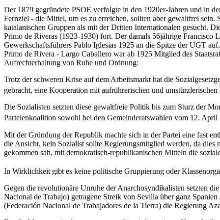
Der 1879 gegründete PSOE verfolgte in den 1920er-Jahren und in den 
Fernziel - die Mittel, um es zu erreichen, sollten aber gewaltfrei sei
katalanischen Gruppen als mit der Dritten Internationalen gesucht. D
Primo de Riveras (1923-1930) fort. Der damals 56jährige Francisco Lar
Gewerkschaftsführers Pablo Iglesias 1925 an die Spitze der UGT auf
Primo de Rivera - Largo Caballero war ab 1925 Mitglied des Staatsrat
Aufrechterhaltung von Ruhe und Ordnung:
Trotz der schweren Krise auf dem Arbeitsmarkt hat die Sozialgesetzge
gebracht, eine Kooperation mit aufrührerischen und umstürzlerisch
Die Sozialisten setzten diese gewaltfreie Politik bis zum Sturz der M
Parteienkoalition sowohl bei den Gemeinderatswahlen vom 12. April
Mit der Gründung der Republik machte sich in der Partei eine fast enth
die Ansicht, kein Sozialist sollte Regierungsmitglied werden, da dies
gekommen sah, mit demokratisch-republikanischen Mitteln die soziale
In Wirklichkeit gibt es keine politische Gruppierung oder Klassenorgani
Gegen die revolutionäre Unruhe der Anarchosyndikalisten setzten d
Nacional de Trabajo) getragene Streik von Sevilla über ganz Spanien 
(Federación Nacional de Trabajadores de la Tierra) die Regierung Az