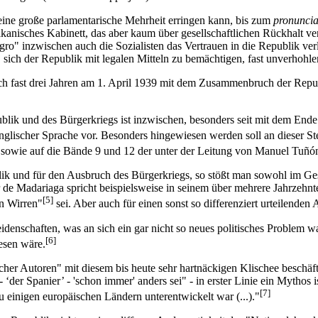
eine große parlamentarische Mehrheit erringen kann, bis zum
pronunci
ikanisches Kabinett, das aber kaum über gesellschaftlichen Rückhalt ve
ro" inzwischen auch die Sozialisten das Vertrauen in die Republik ve
sich der Republik mit legalen Mitteln zu bemächtigen, fast unverhohlen
nach fast drei Jahren am 1. April 1939 mit dem Zusammenbruch der Repu
blik und des Bürgerkriegs ist inzwischen, besonders seit mit dem End
er englischer Sprache vor. Besonders hingewiesen werden soll an dieser
) sowie auf die Bände 9 und 12 der unter der Leitung von Manuel Tuñó
k und für den Ausbruch des Bürgerkriegs, so stößt man sowohl im Gesp
r de Madariaga spricht beispielsweise in seinem über mehrere Jahrzehn
[5]
en Wirren"
sei. Aber auch für einen sonst so differenziert urteilenden
denschaften, was an sich ein gar nicht so neues politisches Problem wa
[6]
esen wäre.
her Autoren" mit diesem bis heute sehr hartnäckigen Klischee beschäft
‘der Spanier’ - 'schon immer' anders sei" - in erster Linie ein Mythos 
[7]
 einigen europäischen Ländern unterentwickelt war (...)."