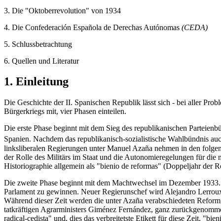
3. Die "Oktoberrevolution" von 1934
4. Die Confederación Española de Derechas Autónomas
(CEDA)
5. Schlussbetrachtung
6. Quellen und Literatur
1. Einleitung
Die Geschichte der II. Spanischen Republik lässt sich - bei aller Prob
Bürgerkriegs mit, vier Phasen einteilen.
Die erste Phase beginnt mit dem Sieg des republikanischen Parteienb
Spanien. Nachdem das republikanisch-sozialistische Wahlbündnis auch
linksliberalen Regierungen unter Manuel Azaña nehmen in den folgend
der Rolle des Militärs im Staat und die Autonomieregelungen für die 
Historiographie allgemein als "bienio de reformas" (Doppeljahr der R
Die zweite Phase beginnt mit dem Machtwechsel im Dezember 1933. B
Parlament zu gewinnen. Neuer Regierunschef wird Alejandro Lerroux
Während dieser Zeit werden die unter Azaña verabschiedeten Reformg
tatkräftigen Agrarministers Giménez Fernández, ganz zurückgenommen. 
radical-cedista" und, dies das verbreitetste Etikett für diese Zeit, "b