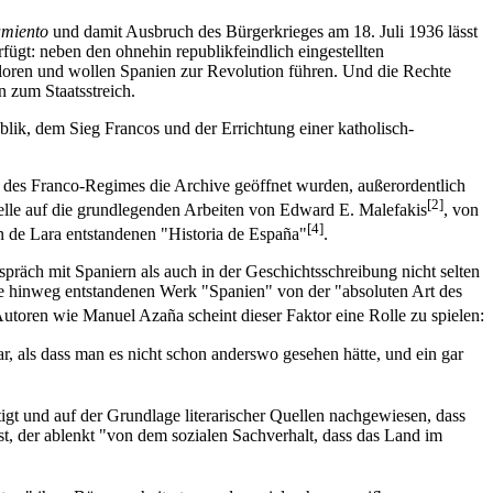
amiento
und damit Ausbruch des Bürgerkrieges am 18. Juli 1936 lässt
rfügt: neben den ohnehin republikfeindlich eingestellten
rloren und wollen Spanien zur Revolution führen. Und die Rechte
 zum Staatsstreich.
blik, dem Sieg Francos und der Errichtung einer katholisch-
e des Franco-Regimes die Archive geöffnet wurden, außerordentlich
[2]
 Stelle auf die grundlegenden Arbeiten von Edward E. Malefakis
, von
[4]
n de Lara entstandenen "Historia de España"
.
räch mit Spaniern als auch in der Geschichtsschreibung nicht selten
te hinweg entstandenen Werk "Spanien" von der "absoluten Art des
 Autoren wie Manuel Azaña scheint dieser Faktor eine Rolle zu spielen:
r, als dass man es nicht schon anderswo gesehen hätte, und ein gar
igt und auf der Grundlage literarischer Quellen nachgewiesen, dass
ist, der ablenkt "von dem sozialen Sachverhalt, dass das Land im