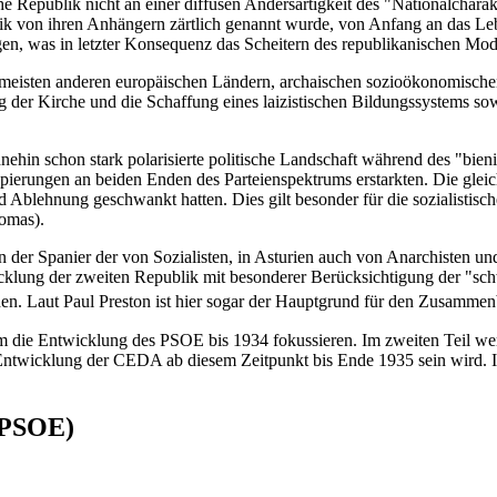
 Republik nicht an einer diffusen Andersartigkeit des "Nationalcharakt
blik von ihren Anhängern zärtlich genannt wurde, von Anfang an das 
, was in letzter Konsequenz das Scheitern des republikanischen Mode
 meisten anderen europäischen Ländern, archaischen sozioökonomischen
 der Kirche und die Schaffung eines laizistischen Bildungssystems sowie
hin schon stark polarisierte politische Landschaft während des "bieni
pierungen an beiden Enden des Parteienspektrums erstarkten. Die gleich
Ablehnung geschwankt hatten. Dies gilt besonder für die sozialistisch
omas).
n der Spanier der von Sozialisten, in Asturien auch von Anarchisten u
twicklung der zweiten Republik mit besonderer Berücksichtigung der "sc
. Laut Paul Preston ist hier sogar der Hauptgrund für den Zusammen
lem die Entwicklung des PSOE bis 1934 fokussieren. Im zweiten Teil we
 Entwicklung der CEDA ab diesem Zeitpunkt bis Ende 1935 sein wird. I
 (PSOE)