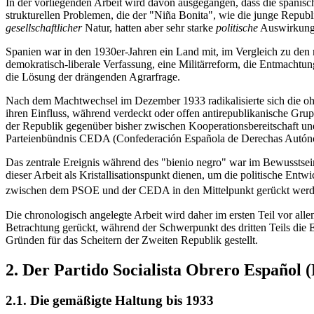
In der vorliegenden Arbeit wird davon ausgegangen, dass die spanische
strukturellen Problemen, die der "Niña Bonita", wie die junge Repu
gesellschaftlicher
Natur, hatten aber sehr starke
politische
Auswirkungen
Spanien war in den 1930er-Jahren ein Land mit, im Vergleich zu den
demokratisch-liberale Verfassung, eine Militärreform, die Entmachtung
die Lösung der drängenden Agrarfrage.
Nach dem Machtwechsel im Dezember 1933 radikalisierte sich die ohne
ihren Einfluss, während verdeckt oder offen antirepublikanische Grup
der Republik gegenüber bisher zwischen Kooperationsbereitschaft und 
Parteienbündnis CEDA (Confederación Española de Derechas Autón
Das zentrale Ereignis während des "bienio negro" war im Bewusstsei
dieser Arbeit als Kristallisationspunkt dienen, um die politische En
zwischen dem PSOE und der CEDA in den Mittelpunkt gerückt werden
Die chronologisch angelegte Arbeit wird daher im ersten Teil vor al
Betrachtung gerückt, während der Schwerpunkt des dritten Teils die
Gründen für das Scheitern der Zweiten Republik gestellt.
2. Der Partido Socialista Obrero Español
2.1. Die gemäßigte Haltung bis 1933