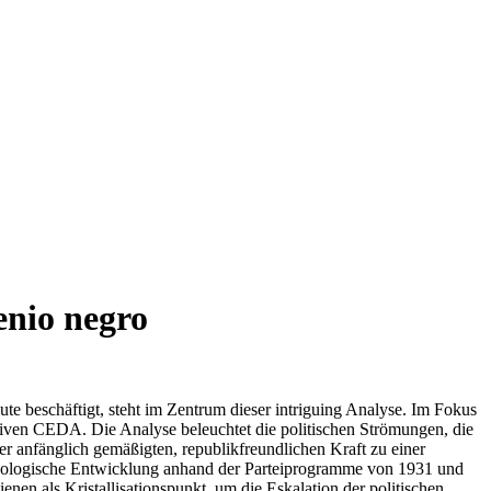
enio negro
e beschäftigt, steht im Zentrum dieser intriguing Analyse. Im Fokus
tiven CEDA. Die Analyse beleuchtet die politischen Strömungen, die
er anfänglich gemäßigten, republikfreundlichen Kraft zu einer
 ideologische Entwicklung anhand der Parteiprogramme von 1931 und
en als Kristallisationspunkt, um die Eskalation der politischen