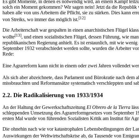
Es gibt Momente, in denen es notwendig wird, an einem Kampf teilzune
solch ein Moment gekommen? Wir sagen nein! Jetzt da die Republik wi
haben alle von uns Arbeitern die Pflicht, sie zu stärken. Dies kann 
[12]
von Streiks, wo immer das möglich ist.
Die Arbeiterschaft war gespalten in einen anarchistischen Flügel kl
[13]
wollte
, und einen sozialistischen Flügel, dessen Führung, wie ma
republikanischen Regierung anhielt. Es ist erstaunlich, mit wie wenig
September 1932 verabschiedet werden sollte, wurden die Arbeiter vo
Rede:
Eine Agrarreform kann nicht in einem oder zwei Jahren vollendet we
Als sich aber abzeichnete, dass Parlament und Bürokratie nach dem
missbrauchten und Reformansätze systematisch verschleppten und sab
2.2. Die Radikalisierung von 1933/1934
An der Haltung der Gewerkschaftszeitung
El Obrero de la Tierra
läss
schleppenden Umsetzung des Agrarreformgesetzes vom September 1932
ersten Mal wurde von führenden Sozialisten Kritik am Institut für Ag
Die ohnehin nach wie vor katastrophalen Lebensbedingungen der Land
Auswirkungen der Weltwirtschaftskrise ab, da Tausende von Emigran