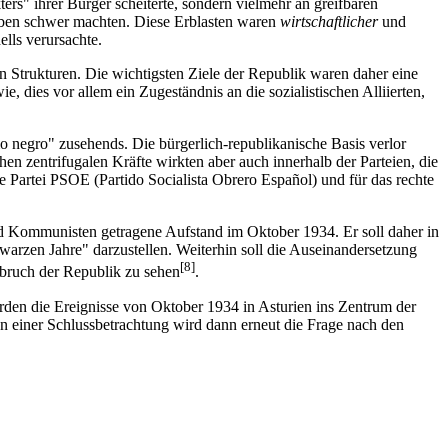
ers" ihrer Bürger scheiterte, sondern vielmehr an greifbaren
Leben schwer machten. Diese Erblasten waren
wirtschaftlicher
und
lls verursachte.
 Strukturen. Die wichtigsten Ziele der Republik waren daher eine
, dies vor allem ein Zugeständnis an die sozialistischen Alliierten,
o negro" zusehends. Die bürgerlich-republikanische Basis verlor
en zentrifugalen Kräfte wirkten aber auch innerhalb der Parteien, die
e Partei PSOE (Partido Socialista Obrero Español) und für das rechte
nd Kommunisten getragene Aufstand im Oktober 1934. Er soll daher in
hwarzen Jahre" darzustellen. Weiterhin soll die Auseinandersetzung
[8]
bruch der Republik zu sehen
.
rden die Ereignisse von Oktober 1934 in Asturien ins Zentrum der
n einer Schlussbetrachtung wird dann erneut die Frage nach den