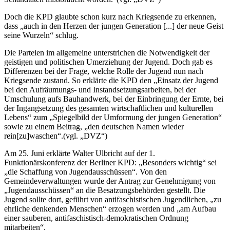
Doch die KPD glaubte schon kurz nach Kriegsende zu erkennen,
dass „auch in den Herzen der jungen Generation [...] der neue Geist
seine Wurzeln“ schlug.
Die Parteien im allgemeine unterstrichen die Notwendigkeit der
geistigen und politischen Umerziehung der Jugend. Doch gab es
Differenzen bei der Frage, welche Rolle der Jugend nun nach
Kriegsende zustand. So erklärte die KPD den „Einsatz der Jugend
bei den Aufräumungs- und Instandsetzungsarbeiten, bei der
Umschulung aufs Bauhandwerk, bei der Einbringung der Ernte, bei
der Ingangsetzung des gesamten wirtschaftlichen und kulturellen
Lebens“ zum „Spiegelbild der Umformung der jungen Generation“
sowie zu einem Beitrag, „den deutschen Namen wieder
rein[zu]waschen“.(vgl. „DVZ“)
Am 25. Juni erklärte Walter Ulbricht auf der 1.
Funktionärskonferenz der Berliner KPD: „Besonders wichtig“ sei
„die Schaffung von Jugendausschüssen“. Von den
Gemeindeverwaltungen wurde der Antrag zur Genehmigung von
„Jugendausschüssen“ an die Besatzungsbehörden gestellt. Die
Jugend sollte dort, geführt von antifaschistischen Jugendlichen, „zu
ehrliche denkenden Menschen“ erzogen werden und „am Aufbau
einer sauberen, antifaschistisch-demokratischen Ordnung
mitarbeiten“.