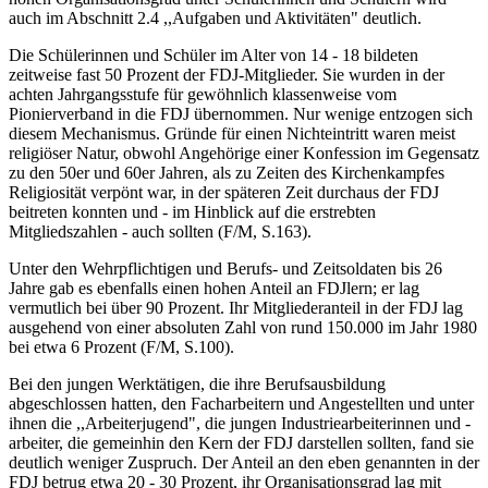
auch im Abschnitt 2.4 ,,Aufgaben und Aktivitäten" deutlich.
Die Schülerinnen und Schüler im Alter von 14 - 18 bildeten
zeitweise fast 50 Prozent der FDJ-Mitglieder. Sie wurden in der
achten Jahrgangsstufe für gewöhnlich klassenweise vom
Pionierverband in die FDJ übernommen. Nur wenige entzogen sich
diesem Mechanismus. Gründe für einen Nichteintritt waren meist
religiöser Natur, obwohl Angehörige einer Konfession im Gegensatz
zu den 50er und 60er Jahren, als zu Zeiten des Kirchenkampfes
Religiosität verpönt war, in der späteren Zeit durchaus der FDJ
beitreten konnten und - im Hinblick auf die erstrebten
Mitgliedszahlen - auch sollten (F/M, S.163).
Unter den Wehrpflichtigen und Berufs- und Zeitsoldaten bis 26
Jahre gab es ebenfalls einen hohen Anteil an FDJlern; er lag
vermutlich bei über 90 Prozent. Ihr Mitgliederanteil in der FDJ lag
ausgehend von einer absoluten Zahl von rund 150.000 im Jahr 1980
bei etwa 6 Prozent (F/M, S.100).
Bei den jungen Werktätigen, die ihre Berufsausbildung
abgeschlossen hatten, den Facharbeitern und Angestellten und unter
ihnen die ,,Arbeiterjugend", die jungen Industriearbeiterinnen und -
arbeiter, die gemeinhin den Kern der FDJ darstellen sollten, fand sie
deutlich weniger Zuspruch. Der Anteil an den eben genannten in der
FDJ betrug etwa 20 - 30 Prozent, ihr Organisationsgrad lag mit