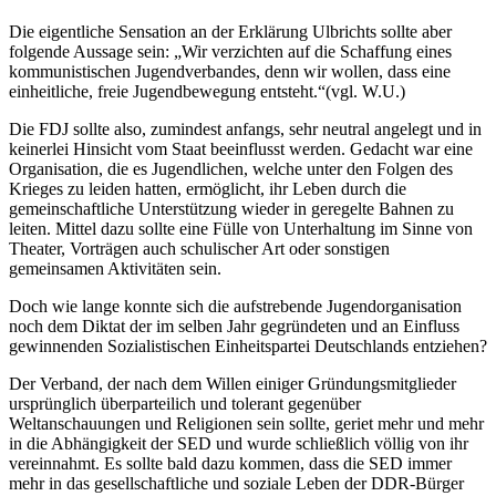
Die eigentliche Sensation an der Erklärung Ulbrichts sollte aber
folgende Aussage sein: „Wir verzichten auf die Schaffung eines
kommunistischen Jugendverbandes, denn wir wollen, dass eine
einheitliche, freie Jugendbewegung entsteht.“(vgl. W.U.)
Die FDJ sollte also, zumindest anfangs, sehr neutral angelegt und in
keinerlei Hinsicht vom Staat beeinflusst werden. Gedacht war eine
Organisation, die es Jugendlichen, welche unter den Folgen des
Krieges zu leiden hatten, ermöglicht, ihr Leben durch die
gemeinschaftliche Unterstützung wieder in geregelte Bahnen zu
leiten. Mittel dazu sollte eine Fülle von Unterhaltung im Sinne von
Theater, Vorträgen auch schulischer Art oder sonstigen
gemeinsamen Aktivitäten sein.
Doch wie lange konnte sich die aufstrebende Jugendorganisation
noch dem Diktat der im selben Jahr gegründeten und an Einfluss
gewinnenden Sozialistischen Einheitspartei Deutschlands entziehen?
Der Verband, der nach dem Willen einiger Gründungsmitglieder
ursprünglich überparteilich und tolerant gegenüber
Weltanschauungen und Religionen sein sollte, geriet mehr und mehr
in die Abhängigkeit der SED und wurde schließlich völlig von ihr
vereinnahmt. Es sollte bald dazu kommen, dass die SED immer
mehr in das gesellschaftliche und soziale Leben der DDR-Bürger