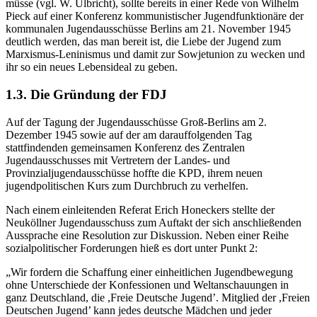
müsse (vgl. W. Ulbricht), sollte bereits in einer Rede von Wilhelm
Pieck auf einer Konferenz kommunistischer Jugendfunktionäre der
kommunalen Jugendausschüsse Berlins am 21. November 1945
deutlich werden, das man bereit ist, die Liebe der Jugend zum
Marxismus-Leninismus und damit zur Sowjetunion zu wecken und
ihr so ein neues Lebensideal zu geben.
1.3. Die Gründung der FDJ
Auf der Tagung der Jugendausschüsse Groß-Berlins am 2.
Dezember 1945 sowie auf der am darauffolgenden Tag
stattfindenden gemeinsamen Konferenz des Zentralen
Jugendausschusses mit Vertretern der Landes- und
Provinzialjugendausschüsse hoffte die KPD, ihrem neuen
jugendpolitischen Kurs zum Durchbruch zu verhelfen.
Nach einem einleitenden Referat Erich Honeckers stellte der
Neuköllner Jugendausschuss zum Auftakt der sich anschließenden
Aussprache eine Resolution zur Diskussion. Neben einer Reihe
sozialpolitischer Forderungen hieß es dort unter Punkt 2:
„Wir fordern die Schaffung einer einheitlichen Jugendbewegung
ohne Unterschiede der Konfessionen und Weltanschauungen in
ganz Deutschland, die ,Freie Deutsche Jugend’. Mitglied der ,Freien
Deutschen Jugend’ kann jedes deutsche Mädchen und jeder