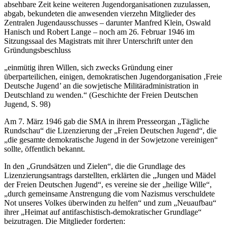
absehbare Zeit keine weiteren Jugendorganisationen zuzulassen,
abgab, bekundeten die anwesenden vierzehn Mitglieder des
Zentralen Jugendausschusses – darunter Manfred Klein, Oswald
Hanisch und Robert Lange – noch am 26. Februar 1946 im
Sitzungssaal des Magistrats mit ihrer Unterschrift unter den
Gründungsbeschluss
„einmütig ihren Willen, sich zwecks Gründung einer
überparteilichen, einigen, demokratischen Jugendorganisation ,Freie
Deutsche Jugend’ an die sowjetische Militäradministration in
Deutschland zu wenden.“ (Geschichte der Freien Deutschen
Jugend, S. 98)
Am 7. März 1946 gab die SMA in ihrem Presseorgan „Tägliche
Rundschau“ die Lizenzierung der „Freien Deutschen Jugend“, die
„die gesamte demokratische Jugend in der Sowjetzone vereinigen“
sollte, öffentlich bekannt.
In den „Grundsätzen und Zielen“, die die Grundlage des
Lizenzierungsantrags darstellten, erklärten die „Jungen und Mädel
der Freien Deutschen Jugend“, es vereine sie der „heilige Wille“,
„durch gemeinsame Anstrengung die vom Nazismus verschuldete
Not unseres Volkes überwinden zu helfen“ und zum „Neuaufbau“
ihrer „Heimat auf antifaschistisch-demokratischer Grundlage“
beizutragen. Die Mitglieder forderten: