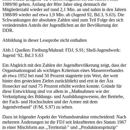
1989/90 gehen. Anfang der 80er Jahre stieg demnach die
Mitgliederzahl wieder auf rund 2,1 Mio. an und nahm in den Jahren
1988/89 wieder auf etwa 1,9 Mio. ab (Jugend 92, Bd.3, S.63). Die
Schwankungen der absoluten Zahlen sind zum Teil Folge des sich
verändernden Anteils der Jugendlichen an der Bevölkerung der
DDR.
Abbildung in dieser Leseprobe nicht enthalten
Abb.1 Quellen: Freiburg/Mahrad: FDJ, S.91; Shell-Jugendwerk:
Jugend ′92, Bd.3 S.63
Ein Abgleich mit den Zahlen der Jugendbevölkerung zeigt, dass der
Organisationsgrad als wichtiges Kriterium eines Massenverbandes
ab etwa 1952 bei rund 50 Prozent stagnierte (ein Wert, der weit
hinter den gesteckten Zielen zurückblieb) und erst in der Ära
Honecker auf rund 75 Prozent erhöht werden konnte. Gründe für
diese Entwicklung sind vor allem in ,,Maßnahmen wie der
Verknüpfung des Bildungs- und Ausbildungswesens, der Betriebe,
der Fach- und Hochschulen und der Armee mit dem
Jugendverband" (F/M, S.97) zu sehen.
Dazu ist folgender Aspekt der Verbandsstruktur entscheidend: Nach
mehreren Änderungen ist die FDJ seit Inkrafttreten des Statuts 1967
in einer Mischform aus ,,Territorial-" und ,,Produktionsprinzip"