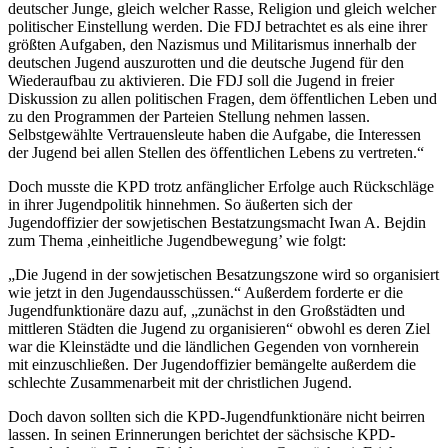
deutscher Junge, gleich welcher Rasse, Religion und gleich welcher
politischer Einstellung werden. Die FDJ betrachtet es als eine ihrer
größten Aufgaben, den Nazismus und Militarismus innerhalb der
deutschen Jugend auszurotten und die deutsche Jugend für den
Wiederaufbau zu aktivieren. Die FDJ soll die Jugend in freier
Diskussion zu allen politischen Fragen, dem öffentlichen Leben und
zu den Programmen der Parteien Stellung nehmen lassen.
Selbstgewählte Vertrauensleute haben die Aufgabe, die Interessen
der Jugend bei allen Stellen des öffentlichen Lebens zu vertreten.“
Doch musste die KPD trotz anfänglicher Erfolge auch Rückschläge
in ihrer Jugendpolitik hinnehmen. So äußerten sich der
Jugendoffizier der sowjetischen Bestatzungsmacht Iwan A. Bejdin
zum Thema ,einheitliche Jugendbewegung’ wie folgt:
„Die Jugend in der sowjetischen Besatzungszone wird so organisiert
wie jetzt in den Jugendausschüssen.“ Außerdem forderte er die
Jugendfunktionäre dazu auf, „zunächst in den Großstädten und
mittleren Städten die Jugend zu organisieren“ obwohl es deren Ziel
war die Kleinstädte und die ländlichen Gegenden von vornherein
mit einzuschließen. Der Jugendoffizier bemängelte außerdem die
schlechte Zusammenarbeit mit der christlichen Jugend.
Doch davon sollten sich die KPD-Jugendfunktionäre nicht beirren
lassen. In seinen Erinnerungen berichtet der sächsische KPD-