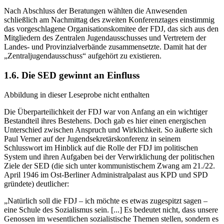
Nach Abschluss der Beratungen wählten die Anwesenden
schließlich am Nachmittag des zweiten Konferenztages einstimmig
das vorgeschlagene Organisationskomitee der FDJ, das sich aus den
Mitgliedern des Zentralen Jugendausschusses und Vertretern der
Landes- und Provinzialverbände zusammensetzte. Damit hat der
„Zentraljugendausschuss“ aufgehört zu existieren.
1.6. Die SED gewinnt an Einfluss
Abbildung in dieser Leseprobe nicht enthalten
Die Überparteilichkeit der FDJ war von Anfang an ein wichtiger
Bestandteil ihres Bestehens. Doch gab es hier einen energischen
Unterschied zwischen Anspruch und Wirklichkeit. So äußerte sich
Paul Verner auf der Jugendsekretärskonferenz in seinem
Schlusswort im Hinblick auf die Rolle der FDJ im politischen
System und ihren Aufgaben bei der Verwirklichung der politischen
Ziele der SED (die sich unter kommunistischem Zwang am 21./22.
April 1946 im Ost-Berliner Administralpalast aus KPD und SPD
gründete) deutlicher:
„Natürlich soll die FDJ – ich möchte es etwas zugespitzt sagen –
eine Schule des Sozialismus sein. [...] Es bedeutet nicht, dass unsere
Genossen im wesentlichen sozialistische Themen stellen, sondern es