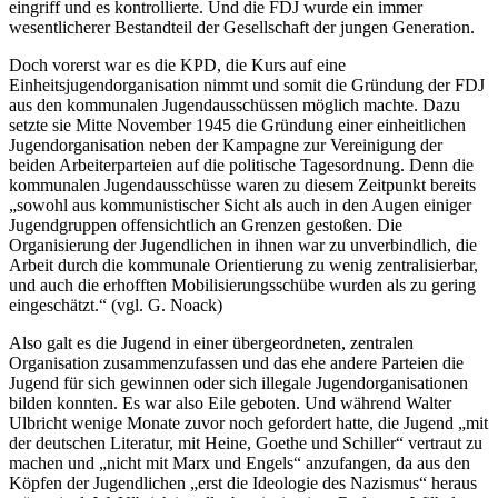
eingriff und es kontrollierte. Und die FDJ wurde ein immer
wesentlicherer Bestandteil der Gesellschaft der jungen Generation.
Doch vorerst war es die KPD, die Kurs auf eine
Einheitsjugendorganisation nimmt und somit die Gründung der FDJ
aus den kommunalen Jugendausschüssen möglich machte. Dazu
setzte sie Mitte November 1945 die Gründung einer einheitlichen
Jugendorganisation neben der Kampagne zur Vereinigung der
beiden Arbeiterparteien auf die politische Tagesordnung. Denn die
kommunalen Jugendausschüsse waren zu diesem Zeitpunkt bereits
„sowohl aus kommunistischer Sicht als auch in den Augen einiger
Jugendgruppen offensichtlich an Grenzen gestoßen. Die
Organisierung der Jugendlichen in ihnen war zu unverbindlich, die
Arbeit durch die kommunale Orientierung zu wenig zentralisierbar,
und auch die erhofften Mobilisierungsschübe wurden als zu gering
eingeschätzt.“ (vgl. G. Noack)
Also galt es die Jugend in einer übergeordneten, zentralen
Organisation zusammenzufassen und das ehe andere Parteien die
Jugend für sich gewinnen oder sich illegale Jugendorganisationen
bilden konnten. Es war also Eile geboten. Und während Walter
Ulbricht wenige Monate zuvor noch gefordert hatte, die Jugend „mit
der deutschen Literatur, mit Heine, Goethe und Schiller“ vertraut zu
machen und „nicht mit Marx und Engels“ anzufangen, da aus den
Köpfen der Jugendlichen „erst die Ideologie des Nazismus“ heraus