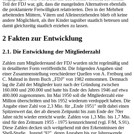
Teil der FDJ war, gilt, dass die mangelnden Alternativen ebenfalls
die proklamierte Freiwilligkeit relativierten. Den in der Mehrheit
arbeitenden Müttern, Vätern und Alleinerziehenden blieb oft keine
andere Möglichkeit, als ihre Kinder tagsüber staatlich betreuen und
damit gleichzeitig staatlich erziehen zu lassen.
2 Fakten zur Entwicklung
2.1. Die Entwicklung der Mitgliederzahl
Zahlen zum Mitgliederstand der FDJ wurden nicht regelmäßig und
in detaillierter Form veröffentlicht. Die folgenden Angaben sind
einer Zusammenstellung verschiedener Quellen von A. Freiburg und
C. Mahrad in ihrem Buch ,,FDJ" von 1982 entnommen. Demnach
lag die Zahl der Mitglieder kurz nach der Gründung zwischen
160.000 und 200.000 und hatte bis Ende des Jahres 1946 auf etwa
400.000 zugenommen. Im Mai 1950 soll die Mitgliederzahl eine
Million überschritten und bis 1952 wiederum verdoppelt haben. Die
Angabe einer Zahl von 2,3 Mio. für ,,Ende 1951" stellt dabei einen
Spitzenwert dar, der ab diesem Zeitpunkt bis zum Ende der 70er
Jahre nicht wieder erreicht wurde. Zahlen von 1,3 Mio. bis 1,7 Mio.
sind für den Zeitraum 1955 - 1975 kennzeichnend (vgl. F/M, S.91).
Diese Zahlen decken sich weitgehend mit den Erkenntnissen der
Shell-Studie ,,Jugend ′92", deren Angaben bis zur Jahreswende