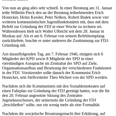
Von nun an ging alles sehr schnell. In einer Beratung am 31. Januar
teilte Wilhelm Pieck den an der Beratung teilnehmenden Erich
Honecker, Heinz Kessler, Peter Nelken, Robert Bialek sowie vier
weiteren kommunistischen Jugendfunktionären mit, dass mit dem
Befehl zur Gründung der FDJ in einer Woche zu rechnen sei.
Währendessen hielt sich Walter Ulbricht seit dem 28. Januar in
Moskau auf. Als er am 6. Februar von seinem Befehlsempfang
zurückkehrte, brachte er unter anderem die Zustimmung zur FDJ-
Gründung mit.
Am darauffolgenden Tag, am 7. Februar 1946, einigten sich 6
Mitglieder der KPD sowie 8 Mitgliede der SPD in einer
vierstündigen Aussprache im Zentralrat der SPD auf Ziele,
Organisationsaufbau und Besetzung der verschiedenen Funktionen
in der FDJ. Vorsitzender sollte danach der Kommunist Erich
Honecker, sein Stellvertreter Theo Wichert von der SPD werden.
Nachdem sich die Kommunisten mit den Sozialdemokraten auf
einen Fahrplan zur Gründung der FDJ geeinigt hatten, war die für
den 20. Februar angesetzte Sitzung des Zentralen
Jugendausschusses, der seinerseits die Gründung der FDJ
„beschließen“ sollte, nur ein wenig mehr als eine Formalität.
Nachdem die sowjetische Besatzungsmacht ihre Erklärung, auf