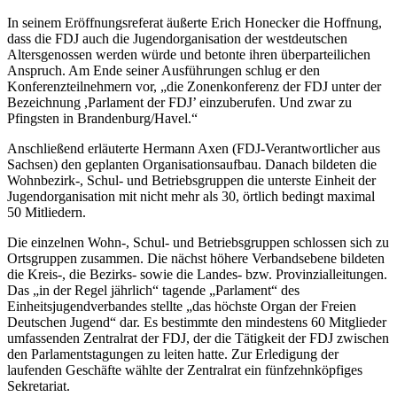
In seinem Eröffnungsreferat äußerte Erich Honecker die Hoffnung,
dass die FDJ auch die Jugendorganisation der westdeutschen
Altersgenossen werden würde und betonte ihren überparteilichen
Anspruch. Am Ende seiner Ausführungen schlug er den
Konferenzteilnehmern vor, „die Zonenkonferenz der FDJ unter der
Bezeichnung ,Parlament der FDJ’ einzuberufen. Und zwar zu
Pfingsten in Brandenburg/Havel.“
Anschließend erläuterte Hermann Axen (FDJ-Verantwortlicher aus
Sachsen) den geplanten Organisationsaufbau. Danach bildeten die
Wohnbezirk-, Schul- und Betriebsgruppen die unterste Einheit der
Jugendorganisation mit nicht mehr als 30, örtlich bedingt maximal
50 Mitliedern.
Die einzelnen Wohn-, Schul- und Betriebsgruppen schlossen sich zu
Ortsgruppen zusammen. Die nächst höhere Verbandsebene bildeten
die Kreis-, die Bezirks- sowie die Landes- bzw. Provinzialleitungen.
Das „in der Regel jährlich“ tagende „Parlament“ des
Einheitsjugendverbandes stellte „das höchste Organ der Freien
Deutschen Jugend“ dar. Es bestimmte den mindestens 60 Mitglieder
umfassenden Zentralrat der FDJ, der die Tätigkeit der FDJ zwischen
den Parlamentstagungen zu leiten hatte. Zur Erledigung der
laufenden Geschäfte wählte der Zentralrat ein fünfzehnköpfiges
Sekretariat.