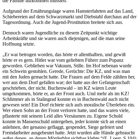
die Familie aufkommen mussten.
Aufgrund der Ernährungslage waren Hamsterfahrten auf das Land,
Schiebereien auf dem Schwarzmarkt und Diebstahl durchaus auf der
Tagesordnung. Auch die Jugend-Prostitution breitete sich aus.
Dennoch waren Jugendliche zu diesem Zeitpunkt wichtige
Arbeitskräfte und sie waren auch diejenigen, auf die man seine
Hoffnung setzte.
„Er war betrogen worden, das hörte er allenthalben, und gewiß
hörte er es gern. Hitler war vom geliebten Führer zum Popanz
geworden. Geblieben war Vakuum, Stille. Im Hof nebenan wurde
ein Schwein gestohlen. Gerede, Gerüchte: Die KZ, und was man
mit den Juden gemacht hatte. Die Frauen auf dem Felde zählten her,
wer aus dem Dorf gefallen war; der hatte aus der Gefangenschaft
geschrieben, der nicht. Buchenwald – im KZ wären Leute
umgekommen, hörte er, an der Front auch. Und mehr als im KZ!
Schlimmer als in Stalingrad konnte es in Buchenwald auch nicht
gewesen sein! Ein Dorf richtete sich aufs moralische Überleben ein.
Wer einen Sohn an der Front verloren hatte, und das waren viele,
pflasterte mit seinem Leid alles Versäumen zu. Eigene Schuld
konnte in Massenschuld untergehen, jeder konnte sich an einen
anlehnen, der genauso geflaggt, gespendet, Siege gefeiert und
Fremdarbeiter ausgebeutet hatte. Jetzt wurden alle Hände gebraucht
außer denen, an denen Mörderblut sichtbar klebte.“(E. Loest, S.104)