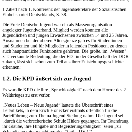
1 Zitiert nach 1. Konferenz der Jugendsekretäre der Sozialistischen
Einheitspartei Deutschlands, S. 38.
Die Freie Deutsche Jugend war ein als Massenorganisation
angelegter Jugendverband. Mitglied werden konnten alle
Jugendlichen und jungen Erwachsenen zwischen 14 und 25 Jahren.
Ausnahmen bei der oberen Altersgrenze gab es für Studentinnen
und Studenten und für Mitglieder in leitenden Positionen, zu denen
auch hauptamtliche Funktionäre gehörten. Die große, im ,,Westen"
z.T. verkannte Bedeutung, die der FDJ in der Gesellschaft der DDR
zukam, lässt sich schon zum Teil aus ihrer Entstehungsgeschichte
erkennen:
1.2. Die KPD äußert sich zur Jugend
Es war die KPD die ihre „Sprachlosigkeit“ nach dem Horror des 2.
Weltkrieges zu erst verlor.
„Neues Leben – Neue Jugend“ lautete die Überschrift eines
Leitartikels, in dem Erich Honecker erstmals öffentlich für die
Parteiführung zum Thema Jugend Stellung nahm. Die Jugend sei
„durch die verbrecherische Schule Hitlers gegangen. Ihr Tatendrang,
ihr Glaube, ihre Hingabe und Begeisterungsfähigkeit“ seien „zu
Schandtaten missbraucht worden.“(vgl. „DVZ“)