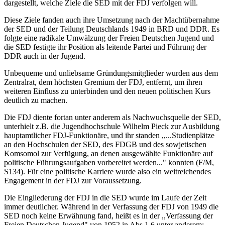
dargestellt, welche Ziele die SED mit der FDJ verfolgen will.
Diese Ziele fanden auch ihre Umsetzung nach der Machtübernahme
der SED und der Teilung Deutschlands 1949 in BRD und DDR. Es
folgte eine radikale Umwälzung der Freien Deutschen Jugend und
die SED festigte ihr Position als leitende Partei und Führung der
DDR auch in der Jugend.
Unbequeme und unliebsame Gründungsmitglieder wurden aus dem
Zentralrat, dem höchsten Gremium der FDJ, entfernt, um ihren
weiteren Einfluss zu unterbinden und den neuen politischen Kurs
deutlich zu machen.
Die FDJ diente fortan unter anderem als Nachwuchsquelle der SED,
unterhielt z.B. die Jugendhochschule Wilhelm Pieck zur Ausbildung
hauptamtlicher FDJ-Funktionäre, und ihr standen ,,...Studienplätze
an den Hochschulen der SED, des FDGB und des sowjetischen
Komsomol zur Verfügung, an denen ausgewählte Funktionäre auf
politische Führungsaufgaben vorbereitet werden..." konnten (F/M,
S134). Für eine politische Karriere wurde also ein weitreichendes
Engagement in der FDJ zur Voraussetzung.
Die Eingliederung der FDJ in die SED wurde im Laufe der Zeit
immer deutlicher. Während in der Verfassung der FDJ von 1949 die
SED noch keine Erwähnung fand, heißt es in der ,,Verfassung der
Freien Deutschen Jugend" von 1952 in Abs.1.6 unter anderem: