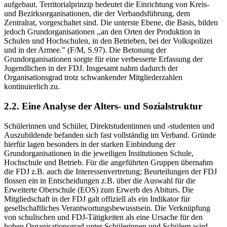
aufgebaut. Territorialprinzip bedeutet die Einrichtung von Kreis-
und Bezirksorganisationen, die der Verbandsführung, dem
Zentralrat, vorgeschaltet sind. Die unterste Ebene, die Basis, bilden
jedoch Grundorganisationen ,,an den Orten der Produktion in
Schulen und Hochschulen, in den Betrieben, bei der Volkspolizei
und in der Armee." (F/M, S.97). Die Betonung der
Grundorganisationen sorgte für eine verbesserte Erfassung der
Jugendlichen in der FDJ. Insgesamt nahm dadurch der
Organisationsgrad trotz schwankender Mitgliederzahlen
kontinuierlich zu.
2.2. Eine Analyse der Alters- und Sozialstruktur
Schülerinnen und Schüler, Direktstudentinnen und -studenten und
Auszubildende befanden sich fast vollständig im Verband. Gründe
hierfür lagen besonders in der starken Einbindung der
Grundorganisationen in die jeweiligen Institutionen Schule,
Hochschule und Betrieb. Für die angeführten Gruppen übernahm
die FDJ z.B. auch die Interessenvertretung; Beurteilungen der FDJ
flossen ein in Entscheidungen z.B. über die Auswahl für die
Erweiterte Oberschule (EOS) zum Erwerb des Abiturs. Die
Mitgliedschaft in der FDJ galt offiziell als ein Indikator für
gesellschaftliches Verantwortungsbewusstsein. Die Verknüpfung
von schulischen und FDJ-Tätigkeiten als eine Ursache für den
hohen Organisationsgrad unter Schülerinnen und Schülern wird