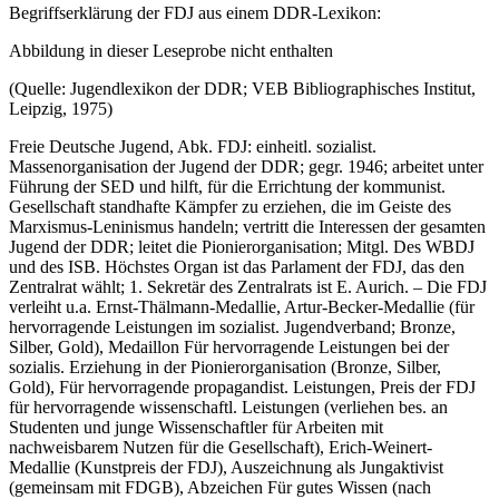
Begriffserklärung der FDJ aus einem DDR-Lexikon:
Abbildung in dieser Leseprobe nicht enthalten
(Quelle: Jugendlexikon der DDR; VEB Bibliographisches Institut,
Leipzig, 1975)
Freie Deutsche Jugend, Abk. FDJ: einheitl. sozialist.
Massenorganisation der Jugend der DDR; gegr. 1946; arbeitet unter
Führung der SED und hilft, für die Errichtung der kommunist.
Gesellschaft standhafte Kämpfer zu erziehen, die im Geiste des
Marxismus-Leninismus handeln; vertritt die Interessen der gesamten
Jugend der DDR; leitet die Pionierorganisation; Mitgl. Des WBDJ
und des ISB. Höchstes Organ ist das Parlament der FDJ, das den
Zentralrat wählt; 1. Sekretär des Zentralrats ist E. Aurich. – Die FDJ
verleiht u.a. Ernst-Thälmann-Medallie, Artur-Becker-Medallie (für
hervorragende Leistungen im sozialist. Jugendverband; Bronze,
Silber, Gold), Medaillon Für hervorragende Leistungen bei der
sozialis. Erziehung in der Pionierorganisation (Bronze, Silber,
Gold), Für hervorragende propagandist. Leistungen, Preis der FDJ
für hervorragende wissenschaftl. Leistungen (verliehen bes. an
Studenten und junge Wissenschaftler für Arbeiten mit
nachweisbarem Nutzen für die Gesellschaft), Erich-Weinert-
Medallie (Kunstpreis der FDJ), Auszeichnung als Jungaktivist
(gemeinsam mit FDGB), Abzeichen Für gutes Wissen (nach