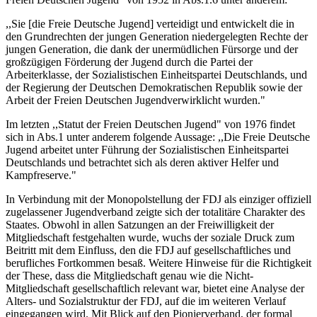
,,Sie [die Freie Deutsche Jugend] verteidigt und entwickelt die in
den Grundrechten der jungen Generation niedergelegten Rechte der
jungen Generation, die dank der unermüdlichen Fürsorge und der
großzügigen Förderung der Jugend durch die Partei der
Arbeiterklasse, der Sozialistischen Einheitspartei Deutschlands, und
der Regierung der Deutschen Demokratischen Republik sowie der
Arbeit der Freien Deutschen Jugendverwirklicht wurden."
Im letzten ,,Statut der Freien Deutschen Jugend" von 1976 findet
sich in Abs.1 unter anderem folgende Aussage: ,,Die Freie Deutsche
Jugend arbeitet unter Führung der Sozialistischen Einheitspartei
Deutschlands und betrachtet sich als deren aktiver Helfer und
Kampfreserve."
In Verbindung mit der Monopolstellung der FDJ als einziger offiziell
zugelassener Jugendverband zeigte sich der totalitäre Charakter des
Staates. Obwohl in allen Satzungen an der Freiwilligkeit der
Mitgliedschaft festgehalten wurde, wuchs der soziale Druck zum
Beitritt mit dem Einfluss, den die FDJ auf gesellschaftliches und
berufliches Fortkommen besaß. Weitere Hinweise für die Richtigkeit
der These, dass die Mitgliedschaft genau wie die Nicht-
Mitgliedschaft gesellschaftlich relevant war, bietet eine Analyse der
Alters- und Sozialstruktur der FDJ, auf die im weiteren Verlauf
eingegangen wird. Mit Blick auf den Pionierverband, der formal