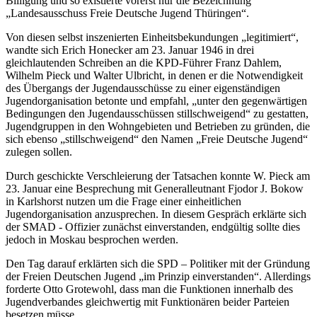
Billigung und so existierte vorerst nur die Bezeichnung
„Landesausschuss Freie Deutsche Jugend Thüringen“.
Von diesen selbst inszenierten Einheitsbekundungen „legitimiert“,
wandte sich Erich Honecker am 23. Januar 1946 in drei
gleichlautenden Schreiben an die KPD-Führer Franz Dahlem,
Wilhelm Pieck und Walter Ulbricht, in denen er die Notwendigkeit
des Übergangs der Jugendausschüsse zu einer eigenständigen
Jugendorganisation betonte und empfahl, „unter den gegenwärtigen
Bedingungen den Jugendausschüssen stillschweigend“ zu gestatten,
Jugendgruppen in den Wohngebieten und Betrieben zu gründen, die
sich ebenso „stillschweigend“ den Namen „Freie Deutsche Jugend“
zulegen sollen.
Durch geschickte Verschleierung der Tatsachen konnte W. Pieck am
23. Januar eine Besprechung mit Generalleutnant Fjodor J. Bokow
in Karlshorst nutzen um die Frage einer einheitlichen
Jugendorganisation anzusprechen. In diesem Gespräch erklärte sich
der SMAD - Offizier zunächst einverstanden, endgültig sollte dies
jedoch in Moskau besprochen werden.
Den Tag darauf erklärten sich die SPD – Politiker mit der Gründung
der Freien Deutschen Jugend „im Prinzip einverstanden“. Allerdings
forderte Otto Grotewohl, dass man die Funktionen innerhalb des
Jugendverbandes gleichwertig mit Funktionären beider Parteien
besetzen müsse.