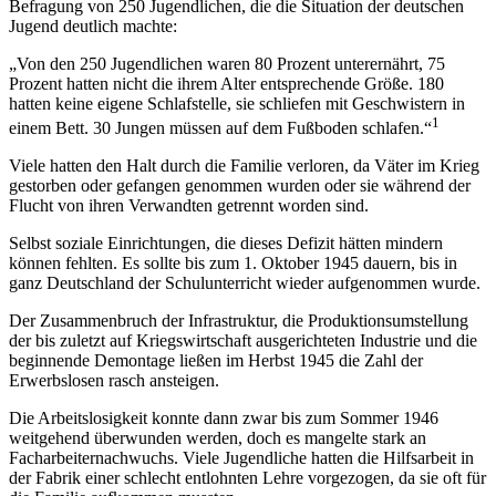
Befragung von 250 Jugendlichen, die die Situation der deutschen
Jugend deutlich machte:
„Von den 250 Jugendlichen waren 80 Prozent unterernährt, 75
Prozent hatten nicht die ihrem Alter entsprechende Größe. 180
hatten keine eigene Schlafstelle, sie schliefen mit Geschwistern in
1
einem Bett. 30 Jungen müssen auf dem Fußboden schlafen.“
Viele hatten den Halt durch die Familie verloren, da Väter im Krieg
gestorben oder gefangen genommen wurden oder sie während der
Flucht von ihren Verwandten getrennt worden sind.
Selbst soziale Einrichtungen, die dieses Defizit hätten mindern
können fehlten. Es sollte bis zum 1. Oktober 1945 dauern, bis in
ganz Deutschland der Schulunterricht wieder aufgenommen wurde.
Der Zusammenbruch der Infrastruktur, die Produktionsumstellung
der bis zuletzt auf Kriegswirtschaft ausgerichteten Industrie und die
beginnende Demontage ließen im Herbst 1945 die Zahl der
Erwerbslosen rasch ansteigen.
Die Arbeitslosigkeit konnte dann zwar bis zum Sommer 1946
weitgehend überwunden werden, doch es mangelte stark an
Facharbeiternachwuchs. Viele Jugendliche hatten die Hilfsarbeit in
der Fabrik einer schlecht entlohnten Lehre vorgezogen, da sie oft für