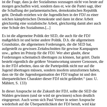
ist die Frage, dass ja der Sozialismus sozusagen nicht von heute auf
morgen geschaffen wird, sondern dass er, wie die Partei sagt, über
die Schaffung der parlamentarischen, demokratischen Republik
geht. Deshalb erziehen wir die Jugendlichen in der FDJ zu einer
solchen kämpferischen Demokratie und dann ist diese Arbeit
gleichzeitig eine sozialistische Arbeit, gleichzeitig damit aber auch
eine Schule des Sozialismus.[...]
Es ist die allgemeine Politik der SED, die auch für die FDJ
maßgeblich ist und keine andere Politik. D.h. die allgemeinen
Grundsätze, die allgemeinen Forderungen, die die SED hat,
aufgestellt zu gewissen Zeitabschnitten für gewisse Kampagnen
usw., gelten im Prinzip für die FDJ. Wer aber glaubt, diese
Forderungen schematisch übertragen zu können, hat geirrt. Darin
besteht eigentlich die größere Verantwortung unserer Genossen, die
in der FDJ arbeiten, dass sie die Parteipolitik nicht nur auf die
Jugend übertragen müssen, sondern insofern umzuformen haben,
dass sie für die Jugendorganisation der FDJ tragbar ist und den
überparteilichen Charakter dieser FDJ nicht gefährdet.“ (aus: U.
Mählert, S. 133)
In dieser Ansprache ist die Zukunft der FDJ, sollte die SED die
Wahlen gewinnen (und sie wird sie gewinnen) schon deutlich
eingegrenzt. Auch wenn sich Paul Verner in seiner Ansprache
wiederholt auf die Überparteilichkeit der FDJ beruft, wird klar