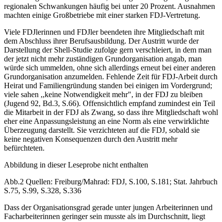
regionalen Schwankungen häufig bei unter 20 Prozent. Ausnahmen
machten einige Großbetriebe mit einer starken FDJ-Vertretung.
Viele FDJlerinnen und FDJler beendeten ihre Mitgliedschaft mit
dem Abschluss ihrer Berufsausbildung. Der Austritt wurde der
Darstellung der Shell-Studie zufolge gern verschleiert, in dem man
der jetzt nicht mehr zuständigen Grundorganisation angab, man
würde sich ummelden, ohne sich allerdings erneut bei einer anderen
Grundorganisation anzumelden. Fehlende Zeit für FDJ-Arbeit durch
Heirat und Familiengründung standen bei einigen im Vordergrund;
viele sahen ,,keine Notwendigkeit mehr", in der FDJ zu bleiben
(Jugend 92, Bd.3, S.66). Offensichtlich empfand zumindest ein Teil
die Mitarbeit in der FDJ als Zwang, so dass ihre Mitgliedschaft wohl
eher eine Anpassungsleistung an eine Norm als eine verwirklichte
Überzeugung darstellt. Sie verzichteten auf die FDJ, sobald sie
keine negativen Konsequenzen durch den Austritt mehr
befürchteten.
Abbildung in dieser Leseprobe nicht enthalten
Abb.2 Quellen: Freiburg/Mahrad: FDJ, S.100, S.181; Stat. Jahrbuch
S.75, S.99, S.328, S.336
Dass der Organisationsgrad gerade unter jungen Arbeiterinnen und
Facharbeiterinnen geringer sein musste als im Durchschnitt, liegt