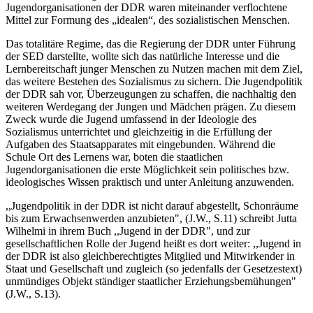
Jugendorganisationen der DDR waren miteinander verflochtene
Mittel zur Formung des „idealen“, des sozialistischen Menschen.
Das totalitäre Regime, das die Regierung der DDR unter Führung
der SED darstellte, wollte sich das natürliche Interesse und die
Lernbereitschaft junger Menschen zu Nutzen machen mit dem Ziel,
das weitere Bestehen des Sozialismus zu sichern. Die Jugendpolitik
der DDR sah vor, Überzeugungen zu schaffen, die nachhaltig den
weiteren Werdegang der Jungen und Mädchen prägen. Zu diesem
Zweck wurde die Jugend umfassend in der Ideologie des
Sozialismus unterrichtet und gleichzeitig in die Erfüllung der
Aufgaben des Staatsapparates mit eingebunden. Während die
Schule Ort des Lernens war, boten die staatlichen
Jugendorganisationen die erste Möglichkeit sein politisches bzw.
ideologisches Wissen praktisch und unter Anleitung anzuwenden.
,,Jugendpolitik in der DDR ist nicht darauf abgestellt, Schonräume
bis zum Erwachsenwerden anzubieten", (J.W., S.11) schreibt Jutta
Wilhelmi in ihrem Buch ,,Jugend in der DDR", und zur
gesellschaftlichen Rolle der Jugend heißt es dort weiter: ,,Jugend in
der DDR ist also gleichberechtigtes Mitglied und Mitwirkender in
Staat und Gesellschaft und zugleich (so jedenfalls der Gesetzestext)
unmündiges Objekt ständiger staatlicher Erziehungsbemühungen"
(J.W., S.13).