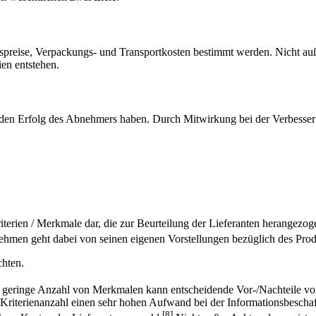
dspreise, Verpackungs- und Transportkosten bestimmt werden. Nicht au
ien entstehen.
auf den Erfolg des Abnehmers haben. Durch Mitwirkung bei der Verbesse
riterien / Merkmale dar, die zur Beurteilung der Lieferanten herangezo
hmen geht dabei von seinen eigenen Vorstellungen bezüglich des Produ
chten.
 geringe Anzahl von Merkmalen kann entscheidende Vor-/Nachteile von
ße Kriterienanzahl einen sehr hohen Aufwand bei der Informationsbesc
[8]