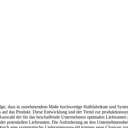
 Folge, dass in zunehmendem Maße hochwertige Halbfabrikate und Sys
ss auf das Produkt. Diese Entwicklung und der Trend zur produktionss
uswahl der für das beschaffende Unternehmen optimalen Lieferanten 
der potentiellen Lieferanten. Die Anforderung an den Unternehmensb
g. Durch eine systematische Lieferantenauswahl können neue Chancen z