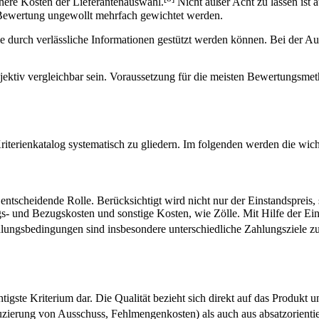
öhere Kosten der Lieferantenauswahl.
Nicht außer Acht zu lassen ist
er Bewertung ungewollt mehrfach gewichtet werden.
ie durch verlässliche Informationen gestützt werden können. Bei der A
ktiv vergleichbar sein. Voraussetzung für die meisten Bewertungsmethode
Kriterienkatalog systematisch zu gliedern. Im folgenden werden die wic
ie entscheidende Rolle. Berücksichtigt wird nicht nur der Einstandspre
- und Bezugskosten und sonstige Kosten, wie Zölle. Mit Hilfe der Einka
ungsbedingungen sind insbesondere unterschiedliche Zahlungsziele zu 
chtigste Kriterium dar. Die Qualität bezieht sich direkt auf das Produ
zierung von Ausschuss, Fehlmengenkosten) als auch aus absatzorientie