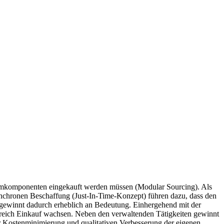
temkomponenten eingekauft werden müssen (Modular Sourcing). Als
ynchronen Beschaffung (Just-In-Time-Konzept) führen dazu, dass den
gewinnt dadurch erheblich an Bedeutung. Einhergehend mit der
ereich Einkauf wachsen. Neben den verwaltenden Tätigkeiten gewinnt
ur Kostenminimierung und qualitativen Verbesserung der eigenen