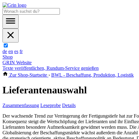
de
en
es
fr
Shop
GRIN Website
Texte veröffentlichen, Rundum-Service genießen
Zur Shop-Startseite
›
BWL - Beschaffung, Produktion, Logistik
Lieferantenauswahl
Zusammenfassung
Leseprobe
Details
Der wachsende Trend zur Verringerung der Fertigungstiefe hat zur
Konsequenz steigt die Wertschöpfung der Lieferanten und ihr Einflu
Lieferanten besondere Aufmerksamkeit gewidmet werden muss. Die A
Globalisierung der Beschaffungsmärkte wächst außerdem die Anzahl 
die strategisch orientierte, aktive Beschaffungspolitik an Bedeutun