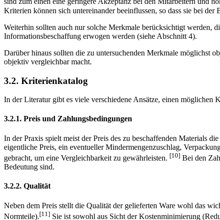
sind zum einen eine geringere Akzeptanz bei den Mitarbeitern und h
Kriterien können sich untereinander beeinflussen, so dass sie bei d
Weiterhin sollten auch nur solche Merkmale berücksichtigt werden, d
Informationsbeschaffung erwogen werden (siehe Abschnitt 4).
Darüber hinaus sollten die zu untersuchenden Merkmale möglichst obje
objektiv vergleichbar macht.
3.2. Kriterienkatalog
In der Literatur gibt es viele verschiedene Ansätze, einen möglichen 
3.2.1. Preis und Zahlungsbedingungen
In der Praxis spielt meist der Preis des zu beschaffenden Materials d
eigentliche Preis, ein eventueller Mindermengenzuschlag, Verpackungs
[10]
gebracht, um eine Vergleichbarkeit zu gewährleisten.
Bei den Zahl
Bedeutung sind.
3.2.2. Qualität
Neben dem Preis stellt die Qualität der gelieferten Ware wohl das wi
[11]
Normteile).
Sie ist sowohl aus Sicht der Kostenminimierung (Redu