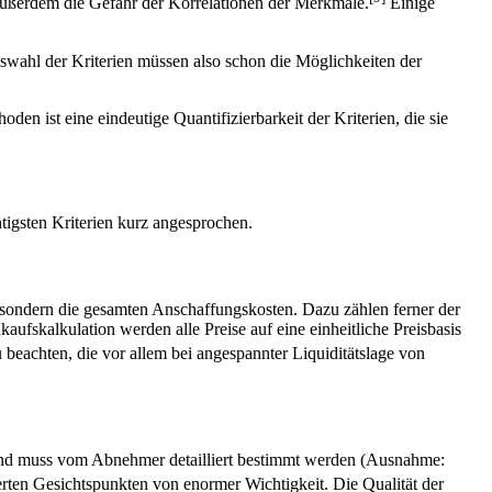
 außerdem die Gefahr der Korrelationen der Merkmale.
Einige
uswahl der Kriterien müssen also schon die Möglichkeiten der
n ist eine eindeutige Quantifizierbarkeit der Kriterien, die sie
htigsten Kriterien kurz angesprochen.
is, sondern die gesamten Anschaffungskosten. Dazu zählen ferner der
ufskalkulation werden alle Preise auf eine einheitliche Preisbasis
beachten, die vor allem bei angespannter Liquiditätslage von
kt und muss vom Abnehmer detailliert bestimmt werden (Ausnahme:
rten Gesichtspunkten von enormer Wichtigkeit. Die Qualität der