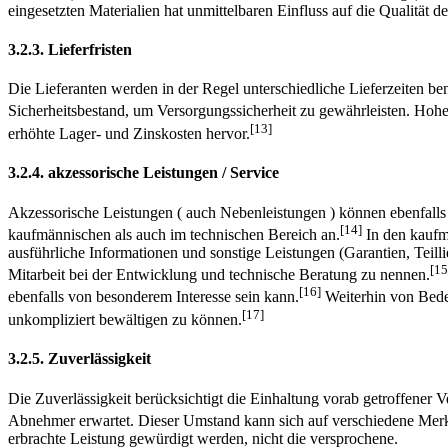
eingesetzten Materialien hat unmittelbaren Einfluss auf die Qualitä
3.2.3. Lieferfristen
Die Lieferanten werden in der Regel unterschiedliche Lieferzeiten ben
Sicherheitsbestand, um Versorgungssicherheit zu gewährleisten. Hoh
[13]
erhöhte Lager- und Zinskosten hervor.
3.2.4. akzessorische Leistungen / Service
Akzessorische Leistungen ( auch Nebenleistungen ) können ebenfalls 
[14]
kaufmännischen als auch im technischen Bereich an.
In den kaufm
ausführliche Informationen und sonstige Leistungen (Garantien, Teill
[15
Mitarbeit bei der Entwicklung und technische Beratung zu nennen.
[16]
ebenfalls von besonderem Interesse sein kann.
Weiterhin von Bede
[17]
unkompliziert bewältigen zu können.
3.2.5. Zuverlässigkeit
Die Zuverlässigkeit berücksichtigt die Einhaltung vorab getroffener
Abnehmer erwartet. Dieser Umstand kann sich auf verschiedene Merkm
erbrachte Leistung gewürdigt werden, nicht die versprochene.