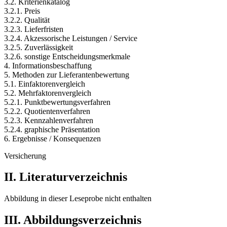
3.2. Kriterienkatalog
3.2.1. Preis
3.2.2. Qualität
3.2.3. Lieferfristen
3.2.4. Akzessorische Leistungen / Service
3.2.5. Zuverlässigkeit
3.2.6. sonstige Entscheidungsmerkmale
4. Informationsbeschaffung
5. Methoden zur Lieferantenbewertung
5.1. Einfaktorenvergleich
5.2. Mehrfaktorenvergleich
5.2.1. Punktbewertungsverfahren
5.2.2. Quotientenverfahren
5.2.3. Kennzahlenverfahren
5.2.4. graphische Präsentation
6. Ergebnisse / Konsequenzen
Versicherung
II. Literaturverzeichnis
Abbildung in dieser Leseprobe nicht enthalten
III. Abbildungsverzeichnis