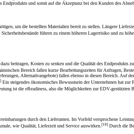
t des Endprodukts und somit auf die Akzeptanz bei den Kunden des Abne
ötigen, um die bestellten Materialien bereit zu stellen. Längere Liefer
e Sicherheitsbestände führen zu einem höheren Lagerrisiko und zu höh
dazu beitragen, Kosten zu senken und die Qualität des Endprodukts zu 
ännischen Bereich fallen kurze Bearbeitungszeiten für Anfragen, Bes
ieferungen, Alternativangebote) fallen ebenso in diesen Bereich. Auf d
]
Ein steigendes ökonomisches Bewusstsein der Unternehmen hat zur Fol
utung ist die eReadiness, also die Möglichkeiten zur EDV-gestützten
 Vereinbarungen durch den Lieferanten. Im Vorfeld versprochene Leist
[18]
ale, wie Qualität, Lieferzeit und Service auswirken.
Durch die Ber