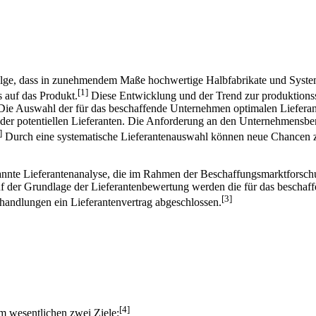
Folge, dass in zunehmendem Maße hochwertige Halbfabrikate und Syst
[1]
 auf das Produkt.
Diese Entwicklung und der Trend zur produktions
ie Auswahl der für das beschaffende Unternehmen optimalen Lieferan
der potentiellen Lieferanten. Die Anforderung an den Unternehmensb
]
Durch eine systematische Lieferantenauswahl können neue Chancen z
annte Lieferantenanalyse, die im Rahmen der Beschaffungsmarktforschu
f der Grundlage der Lieferantenbewertung werden die für das bescha
[3]
handlungen ein Lieferantenvertrag abgeschlossen.
[4]
m wesentlichen zwei Ziele: