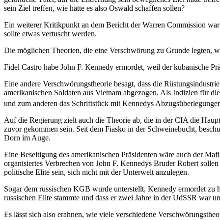
sein Ziel treffen, wie hätte es also Oswald schaffen sollen?
Ein weiterer Kritikpunkt an dem Bericht der Warren Commission war d
sollte etwas vertuscht werden.
Die möglichen Theorien, die eine Verschwörung zu Grunde legten, w
Fidel Castro habe John F. Kennedy ermordet, weil der kubanische 
Eine andere Verschwörungstheorie besagt, dass die Rüstungsindustrie
amerikanischen Soldaten aus Vietnam abgezogen. Als Indizien für di
und zum anderen das Schriftstück mit Kennedys Abzugsüberlegungen
Auf die Regierung zielt auch die Theorie ab, die in der CIA die Ha
zuvor gekommen sein. Seit dem Fiasko in der Schweinebucht, beschuld
Dorn im Auge.
Eine Beseitigung des amerikanischen Präsidenten wäre auch der Maf
organisiertes Verbrechen von John F. Kennedys Bruder Robert sollen 
politische Elite sein, sich nicht mit der Unterwelt anzulegen.
Sogar dem russischen KGB wurde unterstellt, Kennedy ermordet zu ha
russischen Elite stammte und dass er zwei Jahre in der UdSSR war u
Es lässt sich also erahnen, wie viele verschiedene Verschwörungstheo