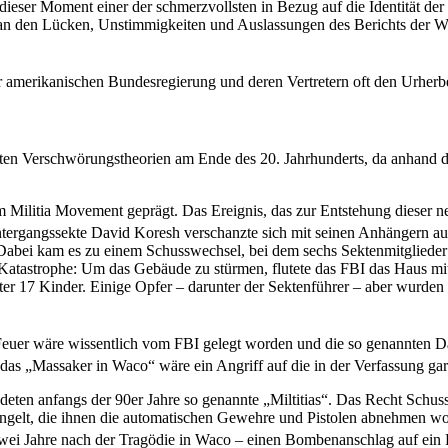
eser Moment einer der schmerzvollsten in Bezug auf die Identität der
an den Lücken, Unstimmigkeiten und Auslassungen des Berichts der W
er amerikanischen Bundesregierung und deren Vertretern oft den Urher
chten Verschwörungstheorien am Ende des 20. Jahrhunderts, da anhand d
 Militia Movement geprägt. Das Ereignis, das zur Entstehung dieser 
ntergangssekte David Koresh verschanzte sich mit seinen Anhängern a
. Dabei kam es zu einem Schusswechsel, bei dem sechs Sektenmitglie
tastrophe: Um das Gebäude zu stürmen, flutete das FBI das Haus mit 
er 17 Kinder. Einige Opfer – darunter der Sektenführer – aber wurden
 Feuer wäre wissentlich vom FBI gelegt worden und die so genannten 
as „Massaker in Waco“ wäre ein Angriff auf die in der Verfassung gar
ten anfangs der 90er Jahre so genannte „Miltitias“. Das Recht Schussw
ingelt, die ihnen die automatischen Gewehre und Pistolen abnehmen wo
zwei Jahre nach der Tragödie in Waco – einen Bombenanschlag auf ein