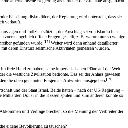
die die amerikanische Regierung als Urheber der Attentate ausgemacht
 Fälschung diskreditiert, der Regierung wird unterstellt, dass sie
it verkauft.
naussagen und Indizien stützt –, der Anschlag sei von islamischen
en zuerst angeblich offene Fragen gestellt, z. B. warum nur so wenige
[17]
hreiber gefunden wurde.
Weiter wird dann anhand detaillierter
mit deren Einsturz seismische Aktivitäten gemessen wurden.
m freie Hand zu haben, seine imperialistischen Pläne auf der Welt
er die westliche Zivilisation bedrohte. Das sei der Anlass gewesen
[19]
rden die oben genannten Fragen als Antworten ausgegeben.
schaft und der Staat Israel. Beide hätten – nach der US-Regierung –
le Milliarden Dollar in die Kassen spülen und zum anderen könnte so
e Abkommen und Verträge brechen, so die Meinung der Verbreiter der
die eigene Bevölkerung zu täuschen?