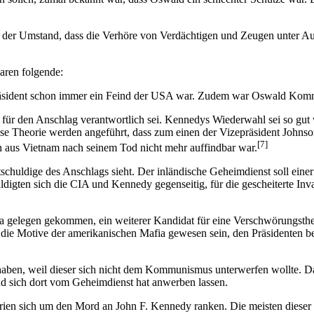
er Umstand, dass die Verhöre von Verdächtigen und Zeugen unter Aussc
aren folgende:
Präsident schon immer ein Feind der USA war. Zudem war Oswald Komm
 für den Anschlag verantwortlich sei. Kennedys Wiederwahl sei so gut
ese Theorie werden angeführt, dass zum einen der Vizepräsident Johns
[7]
 aus Vietnam nach seinem Tod nicht mehr auffindbar war.
uptschuldige des Anschlags sieht. Der inländische Geheimdienst soll 
igten sich die CIA und Kennedy gegenseitig, für die gescheiterte Inv
ia gelegen gekommen, ein weiterer Kandidat für eine Verschwörungsth
die Motive der amerikanischen Mafia gewesen sein, den Präsidenten be
ben, weil dieser sich nicht dem Kommunismus unterwerfen wollte. Das
nd sich dort vom Geheimdienst hat anwerben lassen.
rien sich um den Mord an John F. Kennedy ranken. Die meisten dieser Th