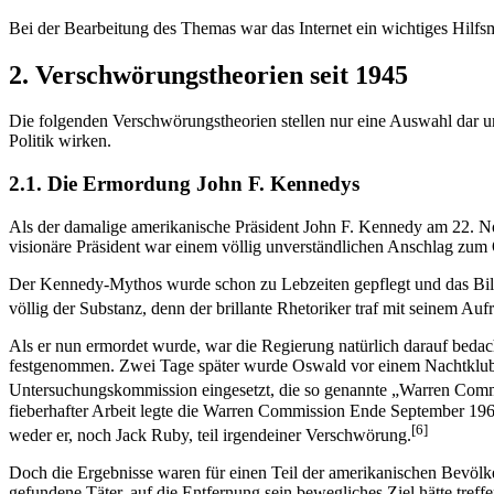
Bei der Bearbeitung des Themas war das Internet ein wichtiges Hilfsmi
2. Verschwörungstheorien seit 1945
Die folgenden Verschwörungstheorien stellen nur eine Auswahl dar und
Politik wirken.
2.1. Die Ermordung John F. Kennedys
Als der damalige amerikanische Präsident John F. Kennedy am 22. Nove
visionäre Präsident war einem völlig unverständlichen Anschlag zum 
Der Kennedy-Mythos wurde schon zu Lebzeiten gepflegt und das Bild 
völlig der Substanz, denn der brillante Rhetoriker traf mit seinem A
Als er nun ermordet wurde, war die Regierung natürlich darauf bed
festgenommen. Zwei Tage später wurde Oswald vor einem Nachtklub e
Untersuchungskommission eingesetzt, die so genannte „Warren Comm
fieberhafter Arbeit legte die Warren Commission Ende September 1964
[6]
weder er, noch Jack Ruby, teil irgendeiner Verschwörung.
Doch die Ergebnisse waren für einen Teil der amerikanischen Bevöl
gefundene Täter, auf die Entfernung sein bewegliches Ziel hätte tref