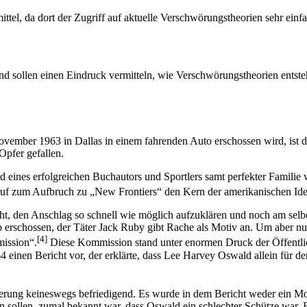
ttel, da dort der Zugriff auf aktuelle Verschwörungstheorien sehr einfac
 sollen einen Eindruck vermitteln, wie Verschwörungstheorien entstehe
mber 1963 in Dallas in einem fahrenden Auto erschossen wird, ist die 
Opfer gefallen.
eines erfolgreichen Buchautors und Sportlers samt perfekter Familie w
ufruf zum Aufbruch zu „New Frontiers“ den Kern der amerikanischen Iden
acht, den Anschlag so schnell wie möglich aufzuklären und noch am s
rschossen, der Täter Jack Ruby gibt Rache als Motiv an. Um aber nun
[4]
ission“.
Diese Kommission stand unter enormen Druck der Öffentlic
 einen Bericht vor, der erklärte, dass Lee Harvey Oswald allein für 
kerung keineswegs befriedigend. Es wurde in dem Bericht weder ein M
fen sollen, zumal bekannt war, dass Oswald ein schlechter Schütze war