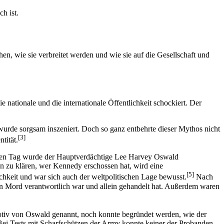
h ist.
n, wie sie verbreitet werden und wie sie auf die Gesellschaft und
nationale und die internationale Öffentlichkeit schockiert. Der
urde sorgsam inszeniert. Doch so ganz entbehrte dieser Mythos nicht
[3]
tität.
elben Tag wurde der Hauptverdächtige Lee Harvey Oswald
 zu klären, wer Kennedy erschossen hat, wird eine
[5]
hkeit und war sich auch der weltpolitischen Lage bewusst.
Nach
den Mord verantwortlich war und allein gehandelt hat. Außerdem waren
otiv von Oswald genannt, noch konnte begründet werden, wie der
. Bei Tests mit Scharfschützen der Army konnte keiner der Probanden