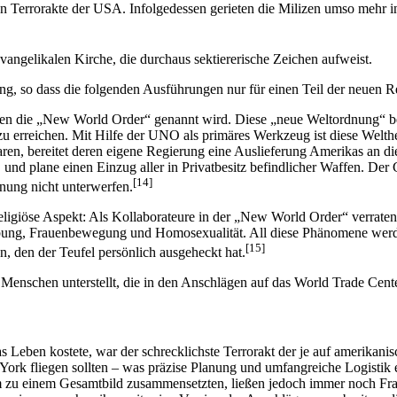
n Terrorakte der USA. Infolgedessen gerieten die Milizen umso mehr i
vangelikalen Kirche, die durchaus sektiererische Zeichen aufweist.
ng, so dass die folgenden Ausführungen nur für einen Teil der neuen R
n die „New World Order“ genannt wird. Diese „neue Weltordnung“ besc
iel zu erreichen. Mit Hilfe der UNO als primäres Werkzeug ist diese Wel
ren, bereitet deren eigene Regierung eine Auslieferung Amerikas an di
nd plane einen Einzug aller in Privatbesitz befindlicher Waffen. Der
[14]
dnung nicht unterwerfen.
religiöse Aspekt: Als Kollaborateure in der „New World Order“ verrate
ibung, Frauenbewegung und Homosexualität. All diese Phänomene werden
[15]
, den der Teufel persönlich ausgeheckt hat.
Menschen unterstellt, die in den Anschlägen auf das World Trade Cen
 Leben kostete, war der schrecklichste Terrorakt der je auf amerikan
rk fliegen sollten – was präzise Planung und umfangreiche Logistik er
am zu einem Gesamtbild zusammensetzten, ließen jedoch immer noch Fr