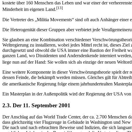
kostete über 160 Menschen das Leben und war einer der verheerenste
[13]
Minderheit im eigenen Land.
Die Vertreter des „Militia Movements“ sind oft auch Anhänger einer e
Die Heterogenität dieser Gruppen aber verbietet jede Verallgemeineru
Sie glauben an eine Kombination verschiedener Verschwörungstheorie
Weltregierung zu installieren, wobei jedes Mittel recht ist, dieses Z
durchgesetzt und obwohl die USA immer eine Bastion der Freiheit wa
ganzen Land, wo Dissidenten und Andersdenkende interniert werden, u
liege nun auf der Hand: Sie wollen sich als einzige der neuen Weltor
Eine weitere Komponente in dieser Verschwörungstheorie spielt der 
dessen Feinde, die bekämpft werden müssen. Gleiches gilt für Abtre
die amerikanische Regierung folge einem jahrhundertealten Masterplan
Ein Masterplan in der Außenpolitik wird der Regierung der USA von 
2.3. Der 11. September 2001
Der Anschlag auf das World Trade Center, der ca. 2.700 Menschen das
dass gleichzeitig vier Flugzeuge in Gebäude in Washington und New Yo
Die nach und nach erbrachten Beweise und Indizien, die sich langs