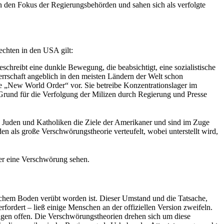
n den Fokus der Regierungsbehörden und sahen sich als verfolgte
echten in den USA gilt:
hreibt eine dunkle Bewegung, die beabsichtigt, eine sozialistische
therrschaft angeblich in den meisten Ländern der Welt schon
e „New World Order“ vor. Sie betreibe Konzentrationslager im
 Grund für die Verfolgung der Milizen durch Regierung und Presse
n Juden und Katholiken die Ziele der Amerikaner und sind im Zuge
 als große Verschwörungstheorie verteufelt, wobei unterstellt wird,
ter eine Verschwörung sehen.
ischem Boden verübt worden ist. Dieser Umstand und die Tatsache,
fordert – ließ einige Menschen an der offiziellen Version zweifeln.
agen offen. Die Verschwörungstheorien drehen sich um diese