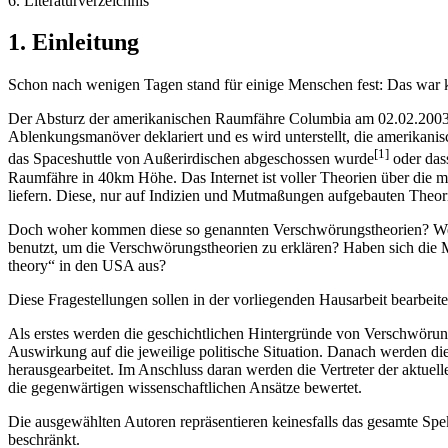
6. Literaturverzeichnis
1. Einleitung
Schon nach wenigen Tagen stand für einige Menschen fest: Das war k
Der Absturz der amerikanischen Raumfähre Columbia am 02.02.2003 ist
Ablenkungsmanöver deklariert und es wird unterstellt, die amerikan
[1]
das Spaceshuttle von Außerirdischen abgeschossen wurde
oder das
Raumfähre in 40km Höhe. Das Internet ist voller Theorien über die m
liefern. Diese, nur auf Indizien und Mutmaßungen aufgebauten Theorie
Doch woher kommen diese so genannten Verschwörungstheorien? Welch
benutzt, um die Verschwörungstheorien zu erklären? Haben sich die 
theory“ in den USA aus?
Diese Fragestellungen sollen in der vorliegenden Hausarbeit bearbeite
Als erstes werden die geschichtlichen Hintergründe von Verschwörun
Auswirkung auf die jeweilige politische Situation. Danach werden di
herausgearbeitet. Im Anschluss daran werden die Vertreter der aktuel
die gegenwärtigen wissenschaftlichen Ansätze bewertet.
Die ausgewählten Autoren repräsentieren keinesfalls das gesamte Spe
beschränkt.