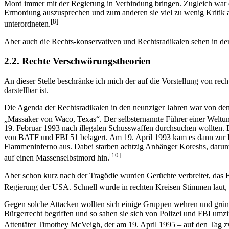
Mord immer mit der Regierung in Verbindung bringen. Zugleich war di
Ermordung auszusprechen und zum anderen sie viel zu wenig Kritik 
[8]
unterordneten.
Aber auch die Rechts-konservativen und Rechtsradikalen sehen in d
2.2. Rechte Verschwörungstheorien
An dieser Stelle beschränke ich mich der auf die Vorstellung von re
darstellbar ist.
Die Agenda der Rechtsradikalen in den neunziger Jahren war von dem
„Massaker von Waco, Texas“. Der selbsternannte Führer einer Weltu
19. Februar 1993 nach illegalen Schusswaffen durchsuchen wollten
von BATF und FBI 51 belagert. Am 19. April 1993 kam es dann zur Ka
Flammeninferno aus. Dabei starben achtzig Anhänger Koreshs, darunt
[10]
auf einen Massenselbstmord hin.
Aber schon kurz nach der Tragödie wurden Gerüchte verbreitet, das
Regierung der USA. Schnell wurde in rechten Kreisen Stimmen laut, d
Gegen solche Attacken wollten sich einige Gruppen wehren und gründe
Bürgerrecht begriffen und so sahen sie sich von Polizei und FBI umz
Attentäter Timothey McVeigh, der am 19. April 1995 – auf den Tag 