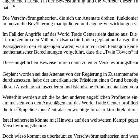
angeblichen Lücken in der Beweisführung und die Vertreter dieser The
[16]
hat.
Die Verschwörungstheorien, die sich um Attentate drehen, funktionie
immerzu die Bevölkerung manipulieren und eigene Verwicklungen verw
Im Fall der Angriffe auf das World Trade Center sieht das so aus: Di
Terroristen um den Millionär Usama bin Laden geplant und ausgeführt 
Passagiere in den Flugzeugen waren, warum vor dem Pentagon keine
mathematischer Berechnungen vorgeführt, dass die „Twin Towers“ nic
Diese angeblichen Beweise führen dann zu einer Verschwörungstheorie,
Geplant worden sei das Attentat von der Regierung in Zusammenarb
durchzusetzen, habe der amerikanische Präsident einen Grund benötigt
diesen Anschlag zu inszenieren und islamische Fundamentalisten ver
Weiterhin werden auch die beiden anderen angeblichen Profiteure ein
am meisten von den Anschlägen auf das World Trade Center profitiert
die für Ölpipelines aus Zentralasien wichtige Infrastruktur direkt dur
Israel seinerseits könnte mit Hinweis auf den weltweiten Kampf gege
Verschwörungstheorie.
Doch wieso kommt es überhaupt zu Verschwörungstheorien und warum