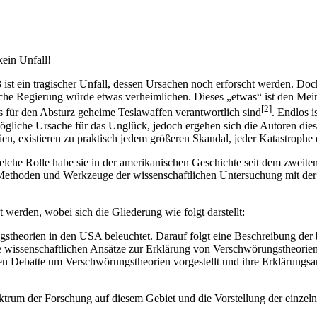
ein Unfall!
 ein tragischer Unfall, dessen Ursachen noch erforscht werden. Doch 
ische Regierung würde etwas verheimlichen. Dieses „etwas“ ist den M
[2]
s für den Absturz geheime Teslawaffen verantwortlich sind
. Endlos 
ögliche Ursache für das Unglück, jedoch ergehen sich die Autoren dies
n, existieren zu praktisch jedem größeren Skandal, jeder Katastrophe o
e Rolle habe sie in der amerikanischen Geschichte seit dem zweiten
Methoden und Werkzeuge der wissenschaftlichen Untersuchung mit der Z
t werden, wobei sich die Gliederung wie folgt darstellt:
gstheorien in den USA beleuchtet. Darauf folgt eine Beschreibung der
e wissenschaftlichen Ansätze zur Erklärung von Verschwörungstheorien
len Debatte um Verschwörungstheorien vorgestellt und ihre Erklärungsa
ktrum der Forschung auf diesem Gebiet und die Vorstellung der einzeln