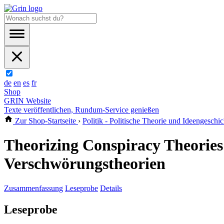
de
en
es
fr
Shop
GRIN Website
Texte veröffentlichen, Rundum-Service genießen
Zur Shop-Startseite
›
Politik - Politische Theorie und Ideengeschic
Theorizing Conspiracy Theorie
Verschwörungstheorien
Zusammenfassung
Leseprobe
Details
Leseprobe