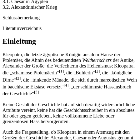
3.1. Caesar in Ägypten
3.2. Alexandrinischer Krieg
Schlussbemerkung
Literaturverzeichnis
Einleitung
Kleopatra, die letzte ägyptische Königin aus dem Hause der
Ptolemäer, die Ahnin des bedeutendsten
Weltherrschers
der Antike,
Alexander der Große, die Verfechterin des Hellenismus; Kleopatra,
[1]
[2]
die „schamlose Ptolemäerin“
, die „Buhlerin“
, die „königliche
[3]
Dirne“
, die „trinkende Mänade, die sich durch mareotischen Wein
[4]
in bacchische Ekstase versetzt“
, „der schlimmste Hassausbruch
[5]
der Geschichte“
.
Keine Gestalt der Geschichte hat auf sich derartig widersprüchliche
Attribute vereint, keine hat die Geschichtsschreiber in ein absolutes
für oder gegen getrieben, keine vollkommene Liebe oder
grenzenlosen Hass hervorgerufen.
Auch die Fragestellung, ob Kleopatra in einem Atemzug mit den
Großen der Geschichte: Alexander, Caesar oder Augustus genannt