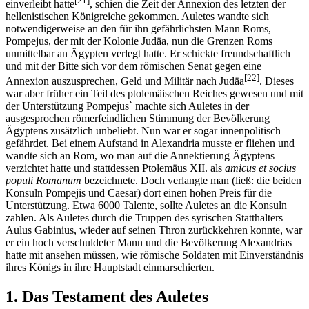
[21]
einverleibt hatte
, schien die Zeit der Annexion des letzten der
hellenistischen Königreiche gekommen. Auletes wandte sich
notwendigerweise an den für ihn gefährlichsten Mann Roms,
Pompejus, der mit der Kolonie Judäa, nun die Grenzen Roms
unmittelbar an Ägypten verlegt hatte. Er schickte freundschaftlich
und mit der Bitte sich vor dem römischen Senat gegen eine
[22]
Annexion auszusprechen, Geld und Militär nach Judäa
. Dieses
war aber früher ein Teil des ptolemäischen Reiches gewesen und mit
der Unterstützung Pompejus` machte sich Auletes in der
ausgesprochen römerfeindlichen Stimmung der Bevölkerung
Ägyptens zusätzlich unbeliebt. Nun war er sogar innenpolitisch
gefährdet. Bei einem Aufstand in Alexandria musste er fliehen und
wandte sich an Rom, wo man auf die Annektierung Ägyptens
verzichtet hatte und stattdessen Ptolemäus XII. als
amicus et socius
populi Romanum
bezeichnete. Doch verlangte man (ließ: die beiden
Konsuln Pompejis und Caesar) dort einen hohen Preis für die
Unterstützung. Etwa 6000 Talente, sollte Auletes an die Konsuln
zahlen. Als Auletes durch die Truppen des syrischen Statthalters
Aulus Gabinius, wieder auf seinen Thron zurückkehren konnte, war
er ein hoch verschuldeter Mann und die Bevölkerung Alexandrias
hatte mit ansehen müssen, wie römische Soldaten mit Einverständnis
ihres Königs in ihre Hauptstadt einmarschierten.
1. Das Testament des Auletes