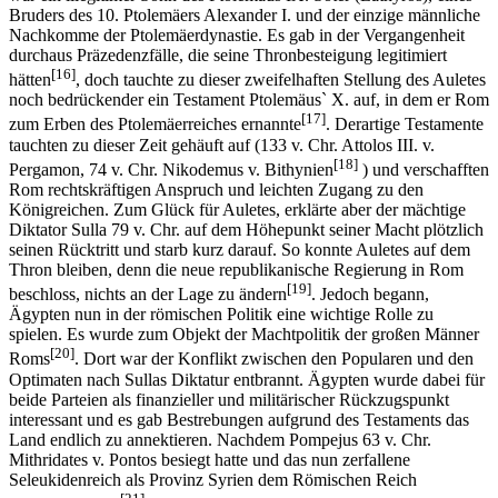
Bruders des 10. Ptolemäers Alexander I. und der einzige männliche
Nachkomme der Ptolemäerdynastie. Es gab in der Vergangenheit
durchaus Präzedenzfälle, die seine Thronbesteigung legitimiert
[16]
hätten
, doch tauchte zu dieser zweifelhaften Stellung des Auletes
noch bedrückender ein Testament Ptolemäus` X. auf, in dem er Rom
[17]
zum Erben des Ptolemäerreiches ernannte
. Derartige Testamente
tauchten zu dieser Zeit gehäuft auf (133 v. Chr. Attolos III. v.
[18]
Pergamon, 74 v. Chr. Nikodemus v. Bithynien
) und verschafften
Rom rechtskräftigen Anspruch und leichten Zugang zu den
Königreichen. Zum Glück für Auletes, erklärte aber der mächtige
Diktator Sulla 79 v. Chr. auf dem Höhepunkt seiner Macht plötzlich
seinen Rücktritt und starb kurz darauf. So konnte Auletes auf dem
Thron bleiben, denn die neue republikanische Regierung in Rom
[19]
beschloss, nichts an der Lage zu ändern
. Jedoch begann,
Ägypten nun in der römischen Politik eine wichtige Rolle zu
spielen. Es wurde zum Objekt der Machtpolitik der großen Männer
[20]
Roms
. Dort war der Konflikt zwischen den Popularen und den
Optimaten nach Sullas Diktatur entbrannt. Ägypten wurde dabei für
beide Parteien als finanzieller und militärischer Rückzugspunkt
interessant und es gab Bestrebungen aufgrund des Testaments das
Land endlich zu annektieren. Nachdem Pompejus 63 v. Chr.
Mithridates v. Pontos besiegt hatte und das nun zerfallene
Seleukidenreich als Provinz Syrien dem Römischen Reich