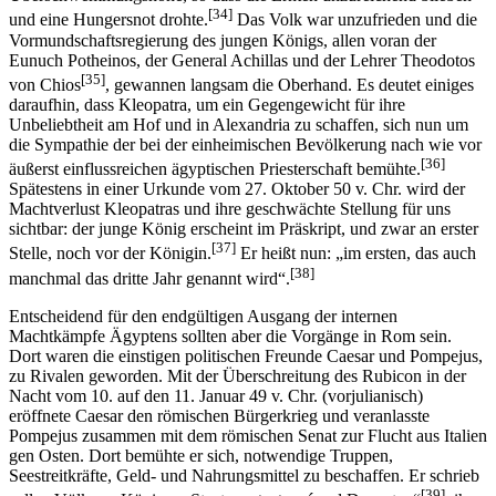
[34]
und eine Hungersnot drohte.
Das Volk war unzufrieden und die
Vormundschaftsregierung des jungen Königs, allen voran der
Eunuch Potheinos, der General Achillas und der Lehrer Theodotos
[35]
von Chios
, gewannen langsam die Oberhand. Es deutet einiges
daraufhin, dass Kleopatra, um ein Gegengewicht für ihre
Unbeliebtheit am Hof und in Alexandria zu schaffen, sich nun um
die Sympathie der bei der einheimischen Bevölkerung nach wie vor
[36]
äußerst einflussreichen ägyptischen Priesterschaft bemühte.
Spätestens in einer Urkunde vom 27. Oktober 50 v. Chr. wird der
Machtverlust Kleopatras und ihre geschwächte Stellung für uns
sichtbar: der junge König erscheint im Präskript, und zwar an erster
[37]
Stelle, noch vor der Königin.
Er heißt nun: „im ersten, das auch
[38]
manchmal das dritte Jahr genannt wird“.
Entscheidend für den endgültigen Ausgang der internen
Machtkämpfe Ägyptens sollten aber die Vorgänge in Rom sein.
Dort waren die einstigen politischen Freunde Caesar und Pompejus,
zu Rivalen geworden. Mit der Überschreitung des Rubicon in der
Nacht vom 10. auf den 11. Januar 49 v. Chr. (vorjulianisch)
eröffnete Caesar den römischen Bürgerkrieg und veranlasste
Pompejus zusammen mit dem römischen Senat zur Flucht aus Italien
gen Osten. Dort bemühte er sich, notwendige Truppen,
Seestreitkräfte, Geld- und Nahrungsmittel zu beschaffen. Er schrieb
[39]