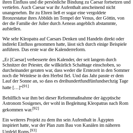
ihren Einfluss und die persönliche Bindung zu Caesar fortsetzen und
vertiefen. Auch Caesar war ihr Aufenthalt anscheinend nicht
unangenehm. Ihr zu Ehren ließ er sogar eine vergoldete
Bronzestatue ihres Abbilds im Tempel der Venus, der Göttin, von
der die Familie der Julier durch Aeneas angeblich abstammte,
aufstellen.
Wie sehr Kleopatra auf Caesars Denken und Handeln direkt oder
indirekt Einfluss genommen hatte, lässt sich durch einige Beispiele
anführen. Das erste war die Kalenderreform.
„Er [Caesar] verbesserte den Kalender, der seit langem durch
Schnitzer der Priester, die willkürlich Schalttage einschoben, so
durcheinander geraten war, dass weder die Erntezeit in den Sommer
noch die Weinlese in den Herbst fiel. Und das Jahr passte er dem
Lauf der Sonne an, so dass es dreihundertfundfünfundsechzig Tage
[91]
hatte […]“
Behilflich war ihm bei dieser Reformmaßnahme der ägyptische
Astronom Sosigenes, der wohl in Begleitung Kleopatras nach Rom
[92]
gekommen war.
Ein weiteres Projekt zu dem ihn sein Aufenthalt in Ägypten
inspiriert hatte, war der Plan zum Bau von Kanälen im näheren
[93]
Umfeld Roms.