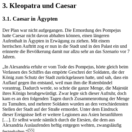
3. Kleopatra und Caesar
3.1. Caesar in Ägypten
Der Plan war nicht aufgegangen. Die Ermordung des Pompejus
hatte Caesar nicht davon abhalten können, einen längeren
Aufenthalt in Ägypten in Erwägung zu ziehen. Mit einem
herrischen Auftritt zog er nun in die Stadt und in den Palast ein und
erinnerte die Bevölkerung damit nur allzu sehr an das Szenario vor 7
Jahren.
„In Alexandria erfuhr er vom Tode des Pompejus, hörte gleich beim
Verlassen des Schiffes das empörte Geschrei der Soldaten, die der
König zum Schutz der Stadt zurückgelassen hatte, und sah, dass ein
Auflauf gegen ihn entstand, weil man ihm die Rutenbündel
vorantrug. Dadurch werde, so schrie die ganze Menge, die Majestät
ihres Königs herabgewürdigt. Zwar legte sich dieser Aufruhr, doch
kam es an den folgenden Tagen durch Zusammenrottung der Menge
zu Tumulten, und mehrere Soldaten wurden an den verschiedensten
Stellen der Stadt auf der Straße ermordet. Unter dem Eindruck
dieser Ereignisse ließ er weitere Legionen aus Asien heranführen
[…]. Er selbst wurde nämlich durch die Etesien, die dem aus
Alexandria Auslaufenden heftig entgegen wehten, zwangsläufig
[55]
festgehalten.“