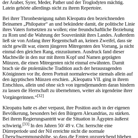
der Araber, Syrer, Meder, Pather und der Troglodyten mächtig.
Latein gehörte allerdings nicht zu ihrem Repertoire.
Bei ihrer Thronbesteigung nahm Kleopatra den bezeichnenden
Beinamen „Philopator“ an und bekündete damit, die politische Linie
ihres Vaters fortsetzten zu wollen; eine freundschaftliche Beziehung
zu Rom und die Wahrung der Souveränität ihres Landes. Außerdem
ließ sie von Anfang ihrer Regentschaft an, keinen Zweifel, dass sie
nicht gewillt war, einem jüngeren Mitregenten den Vorrang, ja nicht
einmal den gleichen Rang, einzuräumen. Ausdruck fand dieser
Machtwille in den nur mit ihrem Kopf und Namen geprägten
Münzen, die einen Mitregenten nicht einmal erwähnten. Damit
brach sie die ptolemäische Tradition auch der herausragenden
Königinnen vor ihr, deren Portrait normalerweise niemals allein auf
den ägyptischen Münzen erschien. „Kleopatra VII. ging in ihrem
Entschluss, allein und ohne sich von irgendjemandem daran hindern
zu lassen die Herrschaft zu übernehmen, weiter als irgendeine ihrer
[32]
Vorgängerinnen.“
Kleopatra hatte es aber verpasst, ihre Position auch in der eigenen
Bevölkerung, besonders bei den Bürgern Alexandrias, zu stärken.
Bei ihrem Regierungsantritt war die Situation in Ägypten äußerst
[33]
schwierig.
In den Jahren 50/ 49 v. Chr. herrschte eine
Dürreperiode und der Nil erreichte nicht die normale
Überschwemmungshöhe, so dass die Ernten unzureichend blieben