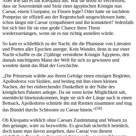
Aber wie sah es mit Kleopatra aus. War sie selbst so verzweifelt,
dass sie Souveränität und Stolz einer ägyptischen Königin nun
Caesar, einem Usurpator, zu Füssen legte? Oder hatte sie nachdem
Pompejus sie offiziell aus der Regentschaft ausgeschlossen hatte,
schon längst mit Caesar sympathisiert und ihn kontaktiert? Jedenfalls
bot sich hier für sie eine große Chance ihren Thron
wiederzuerlangen, wenn sie es nur richtig anstellen würde.
So kam es schließlich zu der Nacht, die die Phantasie von Literaten
und Poeten aller Epochen anregte. Kein Wunder, denn in nur einer
Nacht schaffte es die 21jährige verstoßene Königin Ägyptens, den
damals mächtigsten Mann der Welt für sich zu gewinnen und
wendete damit das Blatt der Geschichte.
„Die Prinzessin wählte aus ihrem Gefolge einen einzigen Begleiter,
Apollodoros von Sizilien, und bestieg mit ihm einen kleinen
Nachen, der bei einbrechender Dunkelheit in der Nähe des
königlichen Palastes anlegte. Da sie sonst keine Möglichkeit sah,
unentdeckt hineinzukommen, legte sie sich der Länge nach in einen
Bettsack, Apollodoros schnürte ihn mit Riemen zusammen und trug
[58]
das Bündel durchs Schlosstor zu Caesar hinein.“
Ob Kleopatra wirklich ohne Caesars Zustimmung und Wissen zu
ihm gelangte, wäre zu bezweifeln. Es geschah sicherlich heimlich,
doch kann man davon ausgehen, dass Caesar von diesem