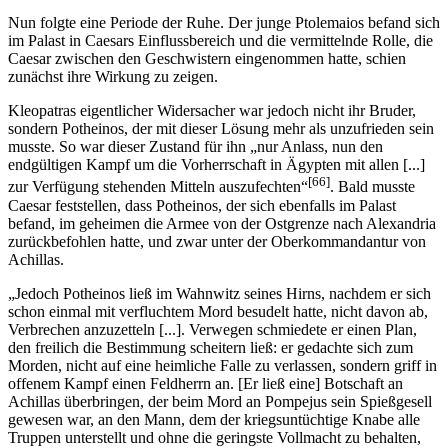
Nun folgte eine Periode der Ruhe. Der junge Ptolemaios befand sich
im Palast in Caesars Einflussbereich und die vermittelnde Rolle, die
Caesar zwischen den Geschwistern eingenommen hatte, schien
zunächst ihre Wirkung zu zeigen.
Kleopatras eigentlicher Widersacher war jedoch nicht ihr Bruder,
sondern Potheinos, der mit dieser Lösung mehr als unzufrieden sein
musste. So war dieser Zustand für ihn „nur Anlass, nun den
endgültigen Kampf um die Vorherrschaft in Ägypten mit allen [...]
[66]
zur Verfügung stehenden Mitteln auszufechten“
. Bald musste
Caesar feststellen, dass Potheinos, der sich ebenfalls im Palast
befand, im geheimen die Armee von der Ostgrenze nach Alexandria
zurückbefohlen hatte, und zwar unter der Oberkommandantur von
Achillas.
„Jedoch Potheinos ließ im Wahnwitz seines Hirns, nachdem er sich
schon einmal mit verfluchtem Mord besudelt hatte, nicht davon ab,
Verbrechen anzuzetteln [...]. Verwegen schmiedete er einen Plan,
den freilich die Bestimmung scheitern ließ: er gedachte sich zum
Morden, nicht auf eine heimliche Falle zu verlassen, sondern griff in
offenem Kampf einen Feldherrn an. [Er ließ eine] Botschaft an
Achillas überbringen, der beim Mord an Pompejus sein Spießgesell
gewesen war, an den Mann, dem der kriegsuntüchtige Knabe alle
Truppen unterstellt und ohne die geringste Vollmacht zu behalten,