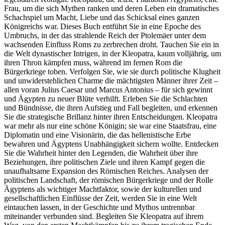
Frau, um die sich Mythen ranken und deren Leben ein dramatisches
Schachspiel um Macht, Liebe und das Schicksal eines ganzen
Königreichs war. Dieses Buch entführt Sie in eine Epoche des
Umbruchs, in der das strahlende Reich der Ptolemäer unter dem
wachsenden Einfluss Roms zu zerbrechen droht. Tauchen Sie ein in
die Welt dynastischer Intrigen, in der Kleopatra, kaum volljährig, um
ihren Thron kämpfen muss, während im fernen Rom die
Bürgerkriege toben. Verfolgen Sie, wie sie durch politische Klugheit
und unwiderstehlichen Charme die mächtigsten Männer ihrer Zeit –
allen voran Julius Caesar und Marcus Antonius – für sich gewinnt
und Ägypten zu neuer Blüte verhilft. Erleben Sie die Schlachten
und Bündnisse, die ihren Aufstieg und Fall begleiten, und erkennen
Sie die strategische Brillanz hinter ihren Entscheidungen. Kleopatra
war mehr als nur eine schöne Königin; sie war eine Staatsfrau, eine
Diplomatin und eine Visionärin, die das hellenistische Erbe
bewahren und Ägyptens Unabhängigkeit sichern wollte. Entdecken
Sie die Wahrheit hinter den Legenden, die Wahrheit über ihre
Beziehungen, ihre politischen Ziele und ihren Kampf gegen die
unaufhaltsame Expansion des Römischen Reiches. Analysen der
politischen Landschaft, der römischen Bürgerkriege und der Rolle
Ägyptens als wichtiger Machtfaktor, sowie der kulturellen und
gesellschaftlichen Einflüsse der Zeit, werden Sie in eine Welt
eintauchen lassen, in der Geschichte und Mythos untrennbar
miteinander verbunden sind. Begleiten Sie Kleopatra auf ihrem