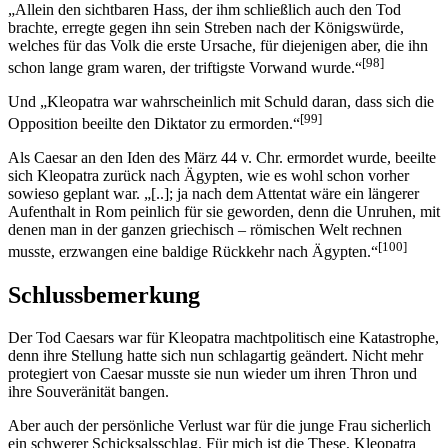
„Allein den sichtbaren Hass, der ihm schließlich auch den Tod
brachte, erregte gegen ihn sein Streben nach der Königswürde,
welches für das Volk die erste Ursache, für diejenigen aber, die ihn
[98]
schon lange gram waren, der triftigste Vorwand wurde.“
Und „Kleopatra war wahrscheinlich mit Schuld daran, dass sich die
[99]
Opposition beeilte den Diktator zu ermorden.“
Als Caesar an den Iden des März 44 v. Chr. ermordet wurde, beeilte
sich Kleopatra zurück nach Ägypten, wie es wohl schon vorher
sowieso geplant war. „[..]; ja nach dem Attentat wäre ein längerer
Aufenthalt in Rom peinlich für sie geworden, denn die Unruhen, mit
denen man in der ganzen griechisch – römischen Welt rechnen
[100]
musste, erzwangen eine baldige Rückkehr nach Ägypten.“
Schlussbemerkung
Der Tod Caesars war für Kleopatra machtpolitisch eine Katastrophe,
denn ihre Stellung hatte sich nun schlagartig geändert. Nicht mehr
protegiert von Caesar musste sie nun wieder um ihren Thron und
ihre Souveränität bangen.
Aber auch der persönliche Verlust war für die junge Frau sicherlich
ein schwerer Schicksalsschlag. Für mich ist die These, Kleopatra