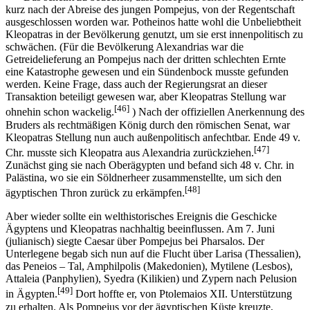
kurz nach der Abreise des jungen Pompejus, von der Regentschaft
ausgeschlossen worden war. Potheinos hatte wohl die Unbeliebtheit
Kleopatras in der Bevölkerung genutzt, um sie erst innenpolitisch zu
schwächen. (Für die Bevölkerung Alexandrias war die
Getreidelieferung an Pompejus nach der dritten schlechten Ernte
eine Katastrophe gewesen und ein Sündenbock musste gefunden
werden. Keine Frage, dass auch der Regierungsrat an dieser
Transaktion beteiligt gewesen war, aber Kleopatras Stellung war
[46]
ohnehin schon wackelig.
) Nach der offiziellen Anerkennung des
Bruders als rechtmäßigen König durch den römischen Senat, war
Kleopatras Stellung nun auch außenpolitisch anfechtbar. Ende 49 v.
[47]
Chr. musste sich Kleopatra aus Alexandria zurückziehen.
Zunächst ging sie nach Oberägypten und befand sich 48 v. Chr. in
Palästina, wo sie ein Söldnerheer zusammenstellte, um sich den
[48]
ägyptischen Thron zurück zu erkämpfen.
Aber wieder sollte ein welthistorisches Ereignis die Geschicke
Ägyptens und Kleopatras nachhaltig beeinflussen. Am 7. Juni
(julianisch) siegte Caesar über Pompejus bei Pharsalos. Der
Unterlegene begab sich nun auf die Flucht über Larisa (Thessalien),
das Peneios – Tal, Amphilpolis (Makedonien), Mytilene (Lesbos),
Attaleia (Panphylien), Syedra (Kilikien) und Zypern nach Pelusion
[49]
in Ägypten.
Dort hoffte er, von Ptolemaios XII. Unterstützung
zu erhalten. Als Pompejus vor der ägyptischen Küste kreuzte,