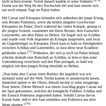
[74]
nicht sichern konnte. Sofort danach landete er seine Soldaten.“
Damit war der Weg für den Nachschub frei und man musste sich
nur noch einpaar Tage im Palast halten.
Mit Caesar und Kleopatra befanden sich außerdem der junge König,
sein Berater Potheinos, sowie die beiden jüngsten Geschwister
Kleopatras im Palast. Doch während der vielen Kämpfe, gelang es
der jungen Arsinoë, zusammen mit ihrem Berater, dem Eunuchen
Ganymedes, aus dem Palast zu fliehen. Sie begab sich zu Achillas
und wurde vom Volk begeistert als Königin ausgerufen, und zwar
als Gegenkönigin zu Kleopatra. Doch kam es bald zu Streitigkeiten
zwischen Achillas und Ganymedes, so dass diese neue Koalition
[75]
gefährdet schien.
Potheinos, der sich ja noch im Palast befand,
schickte deshalb eine Botschaft an Achillas, in dem er ihm seine
Unterstützung versicherte und den Plan preisgab, so bald wie
möglich mit dem jungen König ebenfalls zu fliehen.
„Nun hatte aber Caesar einen Barbier, der ängstlich war wie
niemand sonst auf der Welt. Nichts konnte er ununtersucht lassen,
immerfort spitzte er die Ohren, überall steckte er seine neugierige
Nase hinein. Dieser Mensch war einem Anschlag gegen Caesar auf
die Spur gekommen, welchen der königliche Feldherr Achillas und
der Eunuch Potheinos angezettelt hatten. Sobald Caesar davon
Kunde hatte, ließ er den Saal umstellen und Potheinos aus dem
[76]
Wege räumen.“