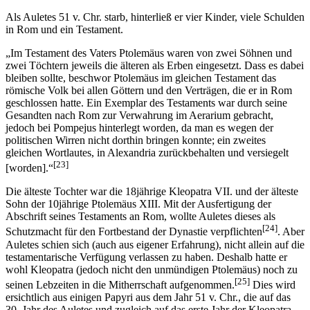
Als Auletes 51 v. Chr. starb, hinterließ er vier Kinder, viele Schulden
in Rom und ein Testament.
„Im Testament des Vaters Ptolemäus waren von zwei Söhnen und
zwei Töchtern jeweils die älteren als Erben eingesetzt. Dass es dabei
bleiben sollte, beschwor Ptolemäus im gleichen Testament das
römische Volk bei allen Göttern und den Verträgen, die er in Rom
geschlossen hatte. Ein Exemplar des Testaments war durch seine
Gesandten nach Rom zur Verwahrung im Aerarium gebracht,
jedoch bei Pompejus hinterlegt worden, da man es wegen der
politischen Wirren nicht dorthin bringen konnte; ein zweites
gleichen Wortlautes, in Alexandria zurückbehalten und versiegelt
[23]
[worden].“
Die älteste Tochter war die 18jährige Kleopatra VII. und der älteste
Sohn der 10jährige Ptolemäus XIII. Mit der Ausfertigung der
Abschrift seines Testaments an Rom, wollte Auletes dieses als
[24]
Schutzmacht für den Fortbestand der Dynastie verpflichten
. Aber
Auletes schien sich (auch aus eigener Erfahrung), nicht allein auf die
testamentarische Verfügung verlassen zu haben. Deshalb hatte er
wohl Kleopatra (jedoch nicht den unmündigen Ptolemäus) noch zu
[25]
seinen Lebzeiten in die Mitherrschaft aufgenommen.
Dies wird
ersichtlich aus einigen Papyri aus dem Jahr 51 v. Chr., die auf das
30. Jahr des Auletes und zugleich auf das erste Jahr der Kleopatra