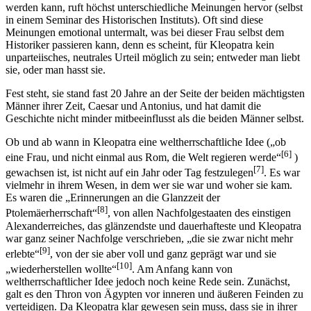
werden kann, ruft höchst unterschiedliche Meinungen hervor (selbst
in einem Seminar des Historischen Instituts). Oft sind diese
Meinungen emotional untermalt, was bei dieser Frau selbst dem
Historiker passieren kann, denn es scheint, für Kleopatra kein
unparteiisches, neutrales Urteil möglich zu sein; entweder man liebt
sie, oder man hasst sie.
Fest steht, sie stand fast 20 Jahre an der Seite der beiden mächtigsten
Männer ihrer Zeit, Caesar und Antonius, und hat damit die
Geschichte nicht minder mitbeeinflusst als die beiden Männer selbst.
Ob und ab wann in Kleopatra eine weltherrschaftliche Idee („ob
[6]
eine Frau, und nicht einmal aus Rom, die Welt regieren werde“
)
[7]
gewachsen ist, ist nicht auf ein Jahr oder Tag festzulegen
. Es war
vielmehr in ihrem Wesen, in dem wer sie war und woher sie kam.
Es waren die „Erinnerungen an die Glanzzeit der
[8]
Ptolemäerherrschaft“
, von allen Nachfolgestaaten des einstigen
Alexanderreiches, das glänzendste und dauerhafteste und Kleopatra
war ganz seiner Nachfolge verschrieben, „die sie zwar nicht mehr
[9]
erlebte“
, von der sie aber voll und ganz geprägt war und sie
[10]
„wiederherstellen wollte“
. Am Anfang kann von
weltherrschaftlicher Idee jedoch noch keine Rede sein. Zunächst,
galt es den Thron von Ägypten vor inneren und äußeren Feinden zu
verteidigen. Da Kleopatra klar gewesen sein muss, dass sie in ihrer