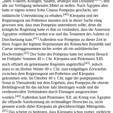
„allen Völkern, Königen, Staaten,
strategoí
und Dynasten“
, ihm
alle zur Verfügung stehenden Mittel zu stellen. Nach Ägypten aber
hatte er eigens seinen Sohn Cnaeus Pompejus geschickt, um
[40]
militärische Unterstützung zu erhalten.
Kleopatra und der
Regierungsrat um Potheinos mussten sich in dieser Sache einig
gewesen sein, dass man Pompejus unterstützen sollte, denn die
königliche Regierung hatte es ihm zu verdanken, dass die Annexion
Ägyptens verhindert worden war und das Testament des Auletes zu
[41]
Durchsetzung kam.
Außerdem war Pompejus zu dieser Zeit in
ihren Augen der legitime Repräsentant der Römischen Republik und
Caesar strenggenommen nichts weiter als ein aufrührerischer
[42]
Hochverräter.
Der Sohn des Pompejus hatte bei seinem Besuch
im Frühjahr/ Sommer 49 v. Chr. Kleopatra und Ptolemaios XIII.
[43]
noch offiziell als gemeinsame Regenten angetroffen
, jedoch
muss es im Herbst/ Winter 49 v. Chr. zum endgültigen Zerwürfnis
zwischen dem Regierungsrat um Potheinos und Kleopatra
gekommen sein. Im Oktober 49 v. Chr. tagte der pompejanische
Senat in Thessaloniki mit dem Ergebnis, dass Pompejus die oberste
Befehlsgewalt für das nächste Jahr übertragen wurde und die
verdienstvollen Verbündeten durch Ehrungen ausgezeichnet
[44]
wurden.
Außerdem kam Ptolemaios XII. als König von Ägypten
die offizielle Anerkennung als rechtmäßiger Herrscher zu, nicht
genannt wurde dabei Kleopatra als gleichberechtigte Mitregentin.
[45]
Das scheint zu bedeuten, dass Kleopatra schon vorher, vielleicht