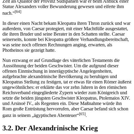
Zeit als Quästor der Provinz Südspanien war er beim Anblick einer
Statue Alexanders voller Bewunderung gewesen und eiferte ihm
[64]
nach.“
In dieser einen Nacht bekam Kleopatra ihren Thron zurück und war
außerdem, von Caesar protegiert, mit einer Machtfülle ausgestattet,
die ihren Bruder und seine Berater in den Schatten stellte. Caesar
seinerseits, konnte bei Kleopatra größere Verhandlungsbereitschaft,
was seine noch offenen Rechnungen anging, erwarten, als
Photheinos sie gezeigt hatte.
Nun erzwang er auf Grundlage des väterlichen Testaments die
Aussöhnung der beiden Geschwister. Um die aufgrund dieser
offenen Einmischung in innerägyptische Angelegenheiten,
aufgebrachte alexandrinische Bevölkerung zu beruhigen und
Kleopatras Stellung zu festigen, tat er etwas für einen Römer äußerst
ungewöhnliches: er erklärte das vor zehn Jahren in den römischen
Reichsverband eingegliederte Zypern wieder zum Königreich und
setzte die beiden jüngsten Geschwister Kleopatras, Ptolemaios XIV.
und Arsinoë IV., als Regenten ein. Diese Maßnahme würde ihn
Rom große Entrüstung hervorrufen, aber Caesar befand sich schon
[65]
ganz in seinem „ägyptischen Abenteuer“
.
3.2. Der Alexandrinische Krieg