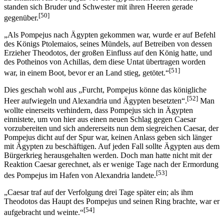
standen sich Bruder und Schwester mit ihren Heeren gerade
[50]
gegenüber.
„Als Pompejus nach Ägypten gekommen war, wurde er auf Befehl
des Königs Ptolemaios, seines Mündels, auf Betreiben von dessen
Erzieher Theodotos, der großen Einfluss auf den König hatte, und
des Potheinos von Achillas, dem diese Untat übertragen worden
[51]
war, in einem Boot, bevor er an Land stieg, getötet.“
Dies geschah wohl aus „Furcht, Pompejus könne das königliche
[52]
Heer aufwiegeln und Alexandria und Ägypten besetzten“.
Man
wollte einerseits verhindern, dass Pompejus sich in Ägypten
einnistete, um von hier aus einen neuen Schlag gegen Caesar
vorzubereiten und sich andererseits nun dem siegreichen Caesar, der
Pompejus dicht auf der Spur war, keinen Anlass geben sich länger
mit Ägypten zu beschäftigen. Auf jeden Fall sollte Ägypten aus dem
Bürgerkrieg herausgehalten werden. Doch man hatte nicht mit der
Reaktion Caesar gerechnet, als er wenige Tage nach der Ermordung
[53]
des Pompejus im Hafen von Alexandria landete.
„Caesar traf auf der Verfolgung drei Tage später ein; als ihm
Theodotos das Haupt des Pompejus und seinen Ring brachte, war er
[54]
aufgebracht und weinte.“