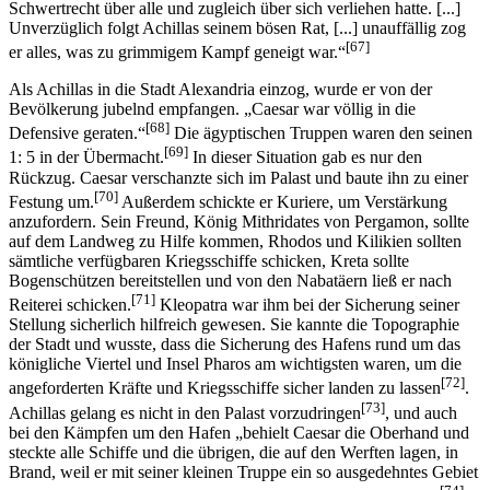
Schwertrecht über alle und zugleich über sich verliehen hatte. [...]
Unverzüglich folgt Achillas seinem bösen Rat, [...] unauffällig zog
[67]
er alles, was zu grimmigem Kampf geneigt war.“
Als Achillas in die Stadt Alexandria einzog, wurde er von der
Bevölkerung jubelnd empfangen. „Caesar war völlig in die
[68]
Defensive geraten.“
Die ägyptischen Truppen waren den seinen
[69]
1: 5 in der Übermacht.
In dieser Situation gab es nur den
Rückzug. Caesar verschanzte sich im Palast und baute ihn zu einer
[70]
Festung um.
Außerdem schickte er Kuriere, um Verstärkung
anzufordern. Sein Freund, König Mithridates von Pergamon, sollte
auf dem Landweg zu Hilfe kommen, Rhodos und Kilikien sollten
sämtliche verfügbaren Kriegsschiffe schicken, Kreta sollte
Bogenschützen bereitstellen und von den Nabatäern ließ er nach
[71]
Reiterei schicken.
Kleopatra war ihm bei der Sicherung seiner
Stellung sicherlich hilfreich gewesen. Sie kannte die Topographie
der Stadt und wusste, dass die Sicherung des Hafens rund um das
königliche Viertel und Insel Pharos am wichtigsten waren, um die
[72]
angeforderten Kräfte und Kriegsschiffe sicher landen zu lassen
.
[73]
Achillas gelang es nicht in den Palast vorzudringen
, und auch
bei den Kämpfen um den Hafen „behielt Caesar die Oberhand und
steckte alle Schiffe und die übrigen, die auf den Werften lagen, in
Brand, weil er mit seiner kleinen Truppe ein so ausgedehntes Gebiet