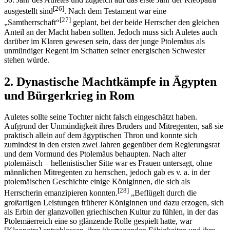
[26]
ausgestellt sind
. Nach dem Testament war eine
[27]
„Samtherrschaft“
geplant, bei der beide Herrscher den gleichen
Anteil an der Macht haben sollten. Jedoch muss sich Auletes auch
darüber im Klaren gewesen sein, dass der junge Ptolemäus als
unmündiger Regent im Schatten seiner energischen Schwester
stehen würde.
2. Dynastische Machtkämpfe in Ägypten
und Bürgerkrieg in Rom
Auletes sollte seine Tochter nicht falsch eingeschätzt haben.
Aufgrund der Unmündigkeit ihres Bruders und Mitregenten, saß sie
praktisch allein auf dem ägyptischen Thron und konnte sich
zumindest in den ersten zwei Jahren gegenüber dem Regierungsrat
und dem Vormund des Ptolemäus behaupten. Nach alter
ptolemäisch – hellenistischer Sitte war es Frauen untersagt, ohne
männlichen Mitregenten zu herrschen, jedoch gab es v. a. in der
ptolemäischen Geschichte einige Königinnen, die sich als
[28]
Herrscherin emanzipieren konnten.
„Beflügelt durch die
großartigen Leistungen früherer Königinnen und dazu erzogen, sich
als Erbin der glanzvollen griechischen Kultur zu fühlen, in der das
Ptolemäerreich eine so glänzende Rolle gespielt hatte, war