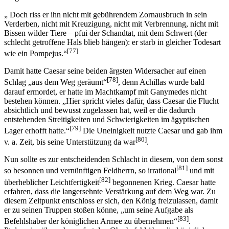
„ Doch riss er ihn nicht mit gebührendem Zornausbruch in sein
Verderben, nicht mit Kreuzigung, nicht mit Verbrennung, nicht mit
Bissen wilder Tiere – pfui der Schandtat, mit dem Schwert (der
schlecht getroffene Hals blieb hängen): er starb in gleicher Todesart
[77]
wie ein Pompejus.“
Damit hatte Caesar seine beiden ärgsten Widersacher auf einen
[78]
Schlag „aus dem Weg geräumt“
, denn Achillas wurde bald
darauf ermordet, er hatte im Machtkampf mit Ganymedes nicht
bestehen können. „Hier spricht vieles dafür, dass Caesar die Flucht
absichtlich und bewusst zugelassen hat, weil er die dadurch
entstehenden Streitigkeiten und Schwierigkeiten im ägyptischen
[79]
Lager erhofft hatte.“
Die Uneinigkeit nutzte Caesar und gab ihm
[80]
v. a. Zeit, bis seine Unterstützung da war
.
Nun sollte es zur entscheidenden Schlacht in diesem, von dem sonst
[81]
so besonnen und vernünftigen Feldherrn, so irrational
und mit
[82]
überheblicher Leichtfertigkeit
begonnenen Krieg. Caesar hatte
erfahren, dass die langersehnte Verstärkung auf dem Weg war. Zu
diesem Zeitpunkt entschloss er sich, den König freizulassen, damit
er zu seinen Truppen stoßen könne, „um seine Aufgabe als
[83]
Befehlshaber der königlichen Armee zu übernehmen“
.