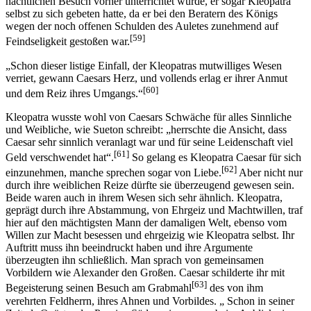
nächtlichen Besuch vorher unterrichtet wurde, er sogar Kleopatra
selbst zu sich gebeten hatte, da er bei den Beratern des Königs
wegen der noch offenen Schulden des Auletes zunehmend auf
[59]
Feindseligkeit gestoßen war.
„Schon dieser listige Einfall, der Kleopatras mutwilliges Wesen
verriet, gewann Caesars Herz, und vollends erlag er ihrer Anmut
[60]
und dem Reiz ihres Umgangs.“
Kleopatra wusste wohl von Caesars Schwäche für alles Sinnliche
und Weibliche, wie Sueton schreibt: „herrschte die Ansicht, dass
Caesar sehr sinnlich veranlagt war und für seine Leidenschaft viel
[61]
Geld verschwendet hat“.
So gelang es Kleopatra Caesar für sich
[62]
einzunehmen, manche sprechen sogar von Liebe.
Aber nicht nur
durch ihre weiblichen Reize dürfte sie überzeugend gewesen sein.
Beide waren auch in ihrem Wesen sich sehr ähnlich. Kleopatra,
geprägt durch ihre Abstammung, von Ehrgeiz und Machtwillen, traf
hier auf den mächtigsten Mann der damaligen Welt, ebenso vom
Willen zur Macht besessen und ehrgeizig wie Kleopatra selbst. Ihr
Auftritt muss ihn beeindruckt haben und ihre Argumente
überzeugten ihn schließlich. Man sprach von gemeinsamen
Vorbildern wie Alexander den Großen. Caesar schilderte ihr mit
[63]
Begeisterung seinen Besuch am Grabmahl
des von ihm
verehrten Feldherrn, ihres Ahnen und Vorbildes. „ Schon in seiner