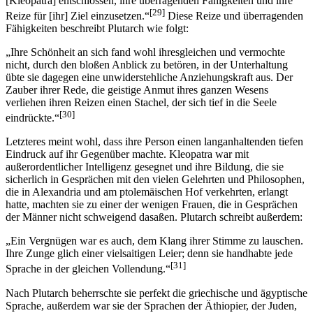
[Kleopatra] entschlossen, ihre überragenden Fähigkeiten und ihre
[29]
Reize für [ihr] Ziel einzusetzen.“
Diese Reize und überragenden
Fähigkeiten beschreibt Plutarch wie folgt:
„Ihre Schönheit an sich fand wohl ihresgleichen und vermochte
nicht, durch den bloßen Anblick zu betören, in der Unterhaltung
übte sie dagegen eine unwiderstehliche Anziehungskraft aus. Der
Zauber ihrer Rede, die geistige Anmut ihres ganzen Wesens
verliehen ihren Reizen einen Stachel, der sich tief in die Seele
[30]
eindrückte.“
Letzteres meint wohl, dass ihre Person einen langanhaltenden tiefen
Eindruck auf ihr Gegenüber machte. Kleopatra war mit
außerordentlicher Intelligenz gesegnet und ihre Bildung, die sie
sicherlich in Gesprächen mit den vielen Gelehrten und Philosophen,
die in Alexandria und am ptolemäischen Hof verkehrten, erlangt
hatte, machten sie zu einer der wenigen Frauen, die in Gesprächen
der Männer nicht schweigend dasaßen. Plutarch schreibt außerdem:
„Ein Vergnügen war es auch, dem Klang ihrer Stimme zu lauschen.
Ihre Zunge glich einer vielsaitigen Leier; denn sie handhabte jede
[31]
Sprache in der gleichen Vollendung.“
Nach Plutarch beherrschte sie perfekt die griechische und ägyptische
Sprache, außerdem war sie der Sprachen der Äthiopier, der Juden,