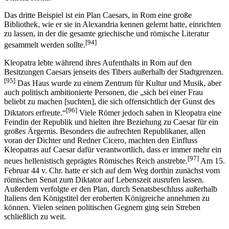
Das dritte Beispiel ist ein Plan Caesars, in Rom eine große
Bibliothek, wie er sie in Alexandria kennen gelernt hatte, einrichten
zu lassen, in der die gesamte griechische und römische Literatur
[94]
gesammelt werden sollte.
Kleopatra lebte während ihres Aufenthalts in Rom auf den
Besitzungen Caesars jenseits des Tibers außerhalb der Stadtgrenzen.
[95]
Das Haus wurde zu einem Zentrum für Kultur und Musik, aber
auch politisch ambitionierte Personen, die „sich bei einer Frau
beliebt zu machen [suchten], die sich offensichtlich der Gunst des
[96]
Diktators erfreute.“
Viele Römer jedoch sahen in Kleopatra eine
Feindin der Republik und hielten ihre Beziehung zu Caesar für ein
großes Ärgernis. Besonders die aufrechten Republikaner, allen
voran der Dichter und Redner Cicero, machten den Einfluss
Kleopatras auf Caesar dafür verantwortlich, dass er immer mehr ein
[97]
neues hellenistisch geprägtes Römisches Reich anstrebte.
Am 15.
Februar 44 v. Chr. hatte er sich auf dem Weg dorthin zunächst vom
römischen Senat zum Diktator auf Lebenszeit ausrufen lassen.
Außerdem verfolgte er den Plan, durch Senatsbeschluss außerhalb
Italiens den Königstitel der eroberten Königreiche annehmen zu
können. Vielen seinen politischen Gegnern ging sein Streben
schließlich zu weit.