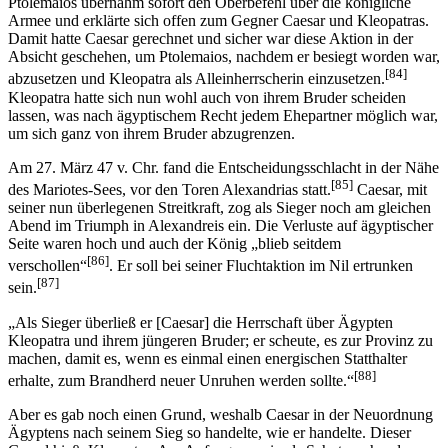
Ptolemaios übernahm sofort den Oberbefehl über die königliche
Armee und erklärte sich offen zum Gegner Caesar und Kleopatras.
Damit hatte Caesar gerechnet und sicher war diese Aktion in der
Absicht geschehen, um Ptolemaios, nachdem er besiegt worden war,
[84]
abzusetzen und Kleopatra als Alleinherrscherin einzusetzen.
Kleopatra hatte sich nun wohl auch von ihrem Bruder scheiden
lassen, was nach ägyptischem Recht jedem Ehepartner möglich war,
um sich ganz von ihrem Bruder abzugrenzen.
Am 27. März 47 v. Chr. fand die Entscheidungsschlacht in der Nähe
[85]
des Mariotes-Sees, vor den Toren Alexandrias statt.
Caesar, mit
seiner nun überlegenen Streitkraft, zog als Sieger noch am gleichen
Abend im Triumph in Alexandreis ein. Die Verluste auf ägyptischer
Seite waren hoch und auch der König „blieb seitdem
[86]
verschollen“
. Er soll bei seiner Fluchtaktion im Nil ertrunken
[87]
sein.
„Als Sieger überließ er [Caesar] die Herrschaft über Ägypten
Kleopatra und ihrem jüngeren Bruder; er scheute, es zur Provinz zu
machen, damit es, wenn es einmal einen energischen Statthalter
[88]
erhalte, zum Brandherd neuer Unruhen werden sollte.“
Aber es gab noch einen Grund, weshalb Caesar in der Neuordnung
Ägyptens nach seinem Sieg so handelte, wie er handelte. Dieser