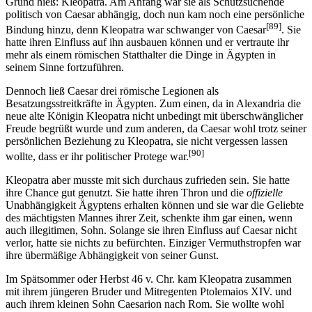
Grund hieß: Kleopatra. Am Anfang war sie als Schutzsuchende
politisch von Caesar abhängig, doch nun kam noch eine persönliche
[89]
Bindung hinzu, denn Kleopatra war schwanger von Caesar
. Sie
hatte ihren Einfluss auf ihn ausbauen können und er vertraute ihr
mehr als einem römischen Statthalter die Dinge in Ägypten in
seinem Sinne fortzuführen.
Dennoch ließ Caesar drei römische Legionen als
Besatzungsstreitkräfte in Ägypten. Zum einen, da in Alexandria die
neue alte Königin Kleopatra nicht unbedingt mit überschwänglicher
Freude begrüßt wurde und zum anderen, da Caesar wohl trotz seiner
persönlichen Beziehung zu Kleopatra, sie nicht vergessen lassen
[90]
wollte, dass er ihr politischer Protege war.
Kleopatra aber musste mit sich durchaus zufrieden sein. Sie hatte
ihre Chance gut genutzt. Sie hatte ihren Thron und die
offizielle
Unabhängigkeit Ägyptens erhalten können und sie war die Geliebte
des mächtigsten Mannes ihrer Zeit, schenkte ihm gar einen, wenn
auch illegitimen, Sohn. Solange sie ihren Einfluss auf Caesar nicht
verlor, hatte sie nichts zu befürchten. Einziger Vermuthstropfen war
ihre übermäßige Abhängigkeit von seiner Gunst.
Im Spätsommer oder Herbst 46 v. Chr. kam Kleopatra zusammen
mit ihrem jüngeren Bruder und Mitregenten Ptolemaios XIV. und
auch ihrem kleinen Sohn Caesarion nach Rom. Sie wollte wohl