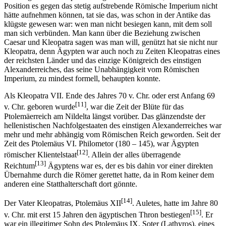
Position es gegen das stetig aufstrebende Römische Imperium nicht
hätte aufnehmen können, tat sie das, was schon in der Antike das
klügste gewesen war: wen man nicht besiegen kann, mit dem soll
man sich verbünden. Man kann über die Beziehung zwischen
Caesar und Kleopatra sagen was man will, genützt hat sie nicht nur
Kleopatra, denn Ägypten war auch noch zu Zeiten Kleopatras eines
der reichsten Länder und das einzige Königreich des einstigen
Alexanderreiches, das seine Unabhängigkeit vom Römischen
Imperium, zu mindest formell, behaupten konnte.
Als Kleopatra VII. Ende des Jahres 70 v. Chr. oder erst Anfang 69
[11]
v. Chr. geboren wurde
, war die Zeit der Blüte für das
Ptolemäerreich am Nildelta längst vorüber. Das glänzendste der
hellenistischen Nachfolgestaaten des einstigen Alexanderreiches war
mehr und mehr abhängig vom Römischen Reich geworden. Seit der
Zeit des Ptolemäus VI. Philometor (180 – 145), war Ägypten
[12]
römischer Klientelstaat
. Allein der alles überragende
[13]
Reichtum
Ägyptens war es, der es bis dahin vor einer direkten
Übernahme durch die Römer gerettet hatte, da in Rom keiner dem
anderen eine Statthalterschaft dort gönnte.
[14]
Der Vater Kleopatras, Ptolemäus XII
. Auletes, hatte im Jahre 80
[15]
v. Chr. mit erst 15 Jahren den ägyptischen Thron bestiegen
. Er
war ein illegitimer Sohn des Ptolemäus IX. Soter (Lathyros), eines