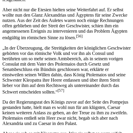
Aber nicht nur die Etesien hielten seine Weiterfahrt auf. Er selbst
wollte nun den Glanz Alexandrias und Ägyptens für seine Zwecke
nutzen. Aus der Zeit des Auletes waren noch einige Rechnungen
offen geblieben und der Streit der Geschwister, schien ihm ein
angemessenen Ereignis zu intervenieren und das Problem Ägypten
[56]
endgültig im römischen Sinne zu lösen.
„In der Überzeugung, die Streitigkeiten der königlichen Geschwister
gehörten vor das römische Volk und vor ihn als Consul und
berührten um so mehr seinen Amtsbereich, als in seinem vorigen
Consulat mit dem Vater des Ptolemaios durch Gesetz und
Senatsbeschluss ein Bündnis geschlossen war, erklärte er
einstweilen seinen Willen dahin, dass König Ptolemaios und seine
Schwester Kleopatra ihre Heere entlassen und über ihren Streit
lieber vor ihm auf dem Rechtsweg als untereinander durch das
[57]
Schwert entscheiden sollten.“
Da der Regierungsrat des Königs zuvor auf der Seite des Pompejus
gestanden hatte, hielt man es wohl nun für am klügsten, Caesar
keinen weiteren Anlass zu geben, an der Treue zu ihm zu zweifeln.
Ptolemaios entließ sein Heer zwar nicht, begab sich aber nach
Alexandria und zu Caesar in den Palast.