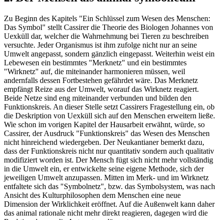
Zu Beginn des Kapitels "Ein Schlüssel zum Wesen des Menschen:
Das Symbol" stellt Cassirer die Theorie des Biologen Johannes von
Uexküll dar, welcher die Wahrnehmung bei Tieren zu beschreiben
versuchte. Jeder Organismus ist ihm zufolge nicht nur an seine
Umwelt angepasst, sondern gänzlich eingepasst. Weiterhin weist ein
Lebewesen ein bestimmtes "Merknetz" und ein bestimmtes
"Wirknetz" auf, die miteinander harmonieren müssen, weil
andernfalls dessen Fortbestehen gefährdet wäre. Das Merknetz
empfängt Reize aus der Umwelt, worauf das Wirknetz reagiert.
Beide Netze sind eng miteinander verbunden und bilden den
Funktionskreis. An dieser Stelle setzt Cassirers Fragestellung ein, ob
die Deskription von Uexküll sich auf den Menschen erweitern ließe.
Wie schon im vorigen Kapitel der Hausarbeit erwähnt, würde, so
Cassirer, der Ausdruck "Funktionskreis" das Wesen des Menschen
nicht hinreichend wiedergeben. Der Neukantianer bemerkt dazu,
dass der Funktionskreis nicht nur quantitativ sondern auch qualitativ
modifiziert worden ist. Der Mensch fügt sich nicht mehr vollständig
in die Umwelt ein, er entwickelte seine eigene Methode, sich der
jeweiligen Umwelt anzupassen. Mitten im Merk- und im Wirknetz
entfaltete sich das "Symbolnetz", bzw. das Symbolsystem, was nach
Ansicht des Kulturphilosophen dem Menschen eine neue
Dimension der Wirklichkeit eröffnet. Auf die Außenwelt kann daher
das animal rationale nicht mehr direkt reagieren, dagegen wird die