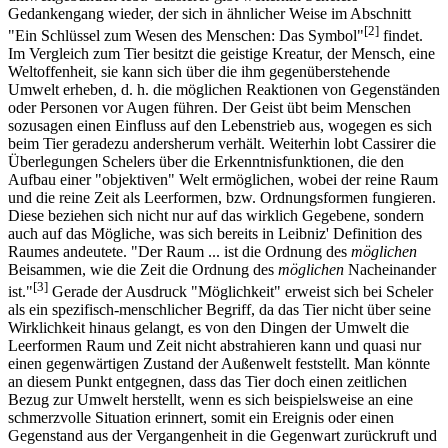
Gedankengang wieder, der sich in ähnlicher Weise im Abschnitt
[2]
"Ein Schlüssel zum Wesen des Menschen: Das Symbol"
findet.
Im Vergleich zum Tier besitzt die geistige Kreatur, der Mensch, eine
Weltoffenheit, sie kann sich über die ihm gegenüberstehende
Umwelt erheben, d. h. die möglichen Reaktionen von Gegenständen
oder Personen vor Augen führen. Der Geist übt beim Menschen
sozusagen einen Einfluss auf den Lebenstrieb aus, wogegen es sich
beim Tier geradezu andersherum verhält. Weiterhin lobt Cassirer die
Überlegungen Schelers über die Erkenntnisfunktionen, die den
Aufbau einer "objektiven" Welt ermöglichen, wobei der reine Raum
und die reine Zeit als Leerformen, bzw. Ordnungsformen fungieren.
Diese beziehen sich nicht nur auf das wirklich Gegebene, sondern
auch auf das Mögliche, was sich bereits in Leibniz' Definition des
Raumes andeutete. "Der Raum ... ist die Ordnung des
möglichen
Beisammen, wie die Zeit die Ordnung des
möglichen
Nacheinander
[3]
ist."
Gerade der Ausdruck "Möglichkeit" erweist sich bei Scheler
als ein spezifisch-menschlicher Begriff, da das Tier nicht über seine
Wirklichkeit hinaus gelangt, es von den Dingen der Umwelt die
Leerformen Raum und Zeit nicht abstrahieren kann und quasi nur
einen gegenwärtigen Zustand der Außenwelt feststellt. Man könnte
an diesem Punkt entgegnen, dass das Tier doch einen zeitlichen
Bezug zur Umwelt herstellt, wenn es sich beispielsweise an eine
schmerzvolle Situation erinnert, somit ein Ereignis oder einen
Gegenstand aus der Vergangenheit in die Gegenwart zurückruft und