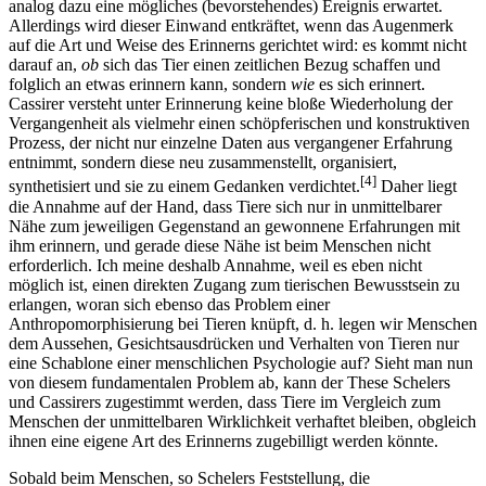
analog dazu eine mögliches (bevorstehendes) Ereignis erwartet.
Allerdings wird dieser Einwand entkräftet, wenn das Augenmerk
auf die Art und Weise des Erinnerns gerichtet wird: es kommt nicht
darauf an,
ob
sich das Tier einen zeitlichen Bezug schaffen und
folglich an etwas erinnern kann, sondern
wie
es sich erinnert.
Cassirer versteht unter Erinnerung keine bloße Wiederholung der
Vergangenheit als vielmehr einen schöpferischen und konstruktiven
Prozess, der nicht nur einzelne Daten aus vergangener Erfahrung
entnimmt, sondern diese neu zusammenstellt, organisiert,
[4]
synthetisiert und sie zu einem Gedanken verdichtet.
Daher liegt
die Annahme auf der Hand, dass Tiere sich nur in unmittelbarer
Nähe zum jeweiligen Gegenstand an gewonnene Erfahrungen mit
ihm erinnern, und gerade diese Nähe ist beim Menschen nicht
erforderlich. Ich meine deshalb Annahme, weil es eben nicht
möglich ist, einen direkten Zugang zum tierischen Bewusstsein zu
erlangen, woran sich ebenso das Problem einer
Anthropomorphisierung bei Tieren knüpft, d. h. legen wir Menschen
dem Aussehen, Gesichtsausdrücken und Verhalten von Tieren nur
eine Schablone einer menschlichen Psychologie auf? Sieht man nun
von diesem fundamentalen Problem ab, kann der These Schelers
und Cassirers zugestimmt werden, dass Tiere im Vergleich zum
Menschen der unmittelbaren Wirklichkeit verhaftet bleiben, obgleich
ihnen eine eigene Art des Erinnerns zugebilligt werden könnte.
Sobald beim Menschen, so Schelers Feststellung, die