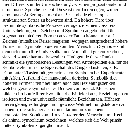
Tier-Differenz in der Unterscheidung zwischen propositionaler und
emotionaler Sprache besteht. Diese ist den Tieren eigen, wobei
emotionale Äußerungen nicht als Bestandteile eines logisch
strukturierten Satzes zu bewerten sind. Da höhere Tiere über
bestimmte symbolische Prozesse verfügen, erschien Cassirers
Unterscheidung von Zeichen und Symbolen angebracht. Die
sogenannten niederen Formen aus der Fauna können nur auf
Zeichen (mittelbare Reize) reagieren, wogegen entsprechend höhere
Formen mit Symbolen agieren konnten. Menschlich Symbole sind
dennoch durch ihre Universalität und Variabilität gekennzeichnet,
sie sind wandelbar und beweglich. Und gerade dieser Punkt
schränkt die symbolischen Leistungen von Anthropoiden ein, für die
Symbole eher nur eine Eigenschaft des Dinges darstellen, z. B.
„Computer“-Tasten mit geometrischen Symbolen bei Experimenten
mit Affen. Aufgrund der mangelnden tierischen Symbolik (bei
höheren Formen) fehlt bei ihnen auch das Beziehungsdenken,
welches gerade symbolisches Denken voraussetzt. Menschen
bildeten im Laufe ihrer Evolution die Fähigkeit aus, Beziehungen zu
isolieren und zwar universelle räumliche Beziehungen. Höheren
Tieren gelang es hingegen nur, gewisse Wahrnehmungsfaktoren zu
isolieren, die sich aber als rudimentär und unzureichend
herausstellten. Somit kann Ernst Cassirer den Menschen mit Recht
als animal symbolicum bezeichnen, welches sich die Welt primär
mittels Symbolen zugänglich macht.