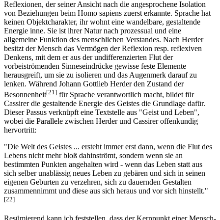
Reflexionen, der seiner Ansicht nach die angesprochene Isolation
von Beziehungen beim Homo sapiens zuerst erkannte. Sprache hat
keinen Objektcharakter, ihr wohnt eine wandelbare, gestaltende
Energie inne. Sie ist ihrer Natur nach prozessual und eine
allgemeine Funktion des menschlichen Verstandes. Nach Herder
besitzt der Mensch das Vermögen der Reflexion resp. reflexiven
Denkens, mit dem er aus der undifferenzierten Flut der
vorbeiströmenden Sinneseindrücke gewisse feste Elemente
herausgreift, um sie zu isolieren und das Augenmerk darauf zu
lenken. Während Johann Gottlieb Herder den Zustand der
[21]
Besonnenheit
für Sprache verantwortlich macht, bildet für
Cassirer die gestaltende Energie des Geistes die Grundlage dafür.
Dieser Passus verknüpft eine Textstelle aus "Geist und Leben",
wobei die Parallele zwischen Herder und Cassirer offenkundig
hervortritt:
"Die Welt des Geistes ... ersteht immer erst dann, wenn die Flut des
Lebens nicht mehr bloß dahinströmt, sondern wenn sie an
bestimmten Punkten angehalten wird - wenn das Leben statt aus
sich selber unablässig neues Leben zu gebären und sich in seinen
eigenen Geburten zu verzehren, sich zu dauernden Gestalten
zusammennimmt und diese aus sich heraus und vor sich hinstellt."
[22]
Resümierend kann ich feststellen, dass der Kernpunkt einer Mensch-