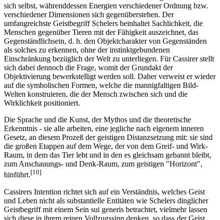
sich selbst, währenddessen Energien verschiedener Ordnung bzw.
verschiedener Dimensionen sich gegenüberstehen. Der
umfangreichste Geistbegriff Schelers beinhaltet Sachlichkeit, die
Menschen gegenüber Tieren mit der Fähigkeit auszeichnet, das
Gegenständlichsein, d. h. den Objektcharakter von Gegenständen
als solches zu erkennen, ohne der instinktgebundenen
Einschränkung bezüglich der Welt zu unterliegen. Für Cassirer stellt
sich dabei dennoch die Frage, womit der Grundakt der
Objektivierung bewerkstelligt werden soll. Daher verweist er wieder
auf die symbolischen Formen, welche die mannigfaltigen Bild-
Welten konstruieren, die der Mensch zwischen sich und die
Wirklichkeit positioniert.
Die Sprache und die Kunst, der Mythos und die theoretische
Erkenntnis - sie alle arbeiten, eine jegliche nach eigenem inneren
Gesetz, an diesem Prozeß der geistigen Distanzsetzung mit: sie sind
die großen Etappen auf dem Wege, der von dem Greif- und Wirk-
Raum, in dem das Tier lebt und in den es gleichsam gebannt bleibt,
zum Anschauungs- und Denk-Raum, zum geistigen "Horizont",
[10]
hinführt.
Cassirers Intention richtet sich auf ein Verständnis, welches Geist
und Leben nicht als substantielle Entitäten wie Schelers dinglicher
Geistbegriff mit einem Sein sui generis betrachtet, vielmehr lassen
sich diese in ihrem reinen Vollzugssinn denken, so dass der Geist