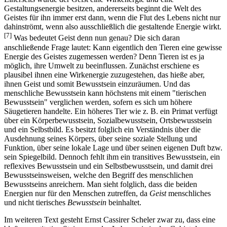
Gestaltungsenergie besitzen, andererseits beginnt die Welt des
Geistes für ihn immer erst dann, wenn die Flut des Lebens nicht nur
dahinströmt, wenn also ausschließlich die gestaltende Energie wirkt.
[7]
Was bedeutet Geist denn nun genau? Die sich daran
anschließende Frage lautet: Kann eigentlich den Tieren eine gewisse
Energie des Geistes zugemessen werden? Denn Tieren ist es ja
möglich, ihre Umwelt zu beeinflussen. Zunächst erschiene es
plausibel ihnen eine Wirkenergie zuzugestehen, das hieße aber,
ihnen Geist und somit Bewusstsein einzuräumen. Und das
menschliche Bewusstsein kann höchstens mit einem "tierischen
Bewusstsein" verglichen werden, sofern es sich um höhere
Säugetieren handelte. Ein höheres Tier wie z. B. ein Primat verfügt
über ein Körperbewusstsein, Sozialbewusstsein, Ortsbewusstsein
und ein Selbstbild. Es besitzt folglich ein Verständnis über die
Ausdehnung seines Körpers, über seine soziale Stellung und
Funktion, über seine lokale Lage und über seinen eigenen Duft bzw.
sein Spiegelbild. Dennoch fehlt ihm ein transitives Bewusstsein, ein
reflexives Bewusstsein und ein Selbstbewusstsein, und damit drei
Bewusstseinsweisen, welche den Begriff des menschlichen
Bewusstseins anreichern. Man sieht folglich, dass die beiden
Energien nur für den Menschen zutreffen, da
Geist
menschliches
und nicht tierisches
Bewusstsein
beinhaltet.
Im weiteren Text gesteht Ernst Cassirer Scheler zwar zu, dass eine