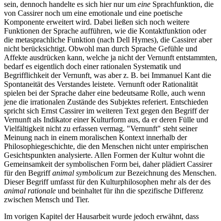
sein, dennoch handelte es sich hier nur um
eine
Sprachfunktion, die
von Cassirer noch um eine emotionale und eine poetische
Komponente erweitert wird. Dabei ließen sich noch weitere
Funktionen der Sprache aufführen, wie die Kontaktfunktion oder
die metasprachliche Funktion (nach Dell Hymes), die Cassirer aber
nicht berücksichtigt. Obwohl man durch Sprache Gefühle und
Affekte ausdrücken kann, welche ja nicht der Vernunft entstammten,
bedarf es eigentlich doch einer rationalen Systematik und
Begrifflichkeit der Vernunft, was aber z. B. bei Immanuel Kant die
Spontaneität des Verstandes leistete. Vernunft oder Rationalität
spielen bei der Sprache daher eine bedeutsame Rolle, auch wenn
jene die irrationalen Zustände des Subjektes referiert. Entschieden
spricht sich Ernst Cassirer im weiteren Text gegen den Begriff der
Vernunft als Indikator einer Kulturform aus, da er deren Fülle und
Vielfältigkeit nicht zu erfassen vermag. "Vernunft" steht seiner
Meinung nach in einem moralischen Kontext innerhalb der
Philosophiegeschichte, die den Menschen nicht unter empirischen
Gesichtspunkten analysierte. Allen Formen der Kultur wohnt die
Gemeinsamkeit der symbolischen Form bei, daher plädiert Cassirer
für den Begriff
animal symbolicum
zur Bezeichnung des Menschen.
Dieser Begriff umfasst für den Kulturphilosophen mehr als der des
animal rationale
und beinhaltet für ihn die spezifische Differenz
zwischen Mensch und Tier.
Im vorigen Kapitel der Hausarbeit wurde jedoch erwähnt, dass