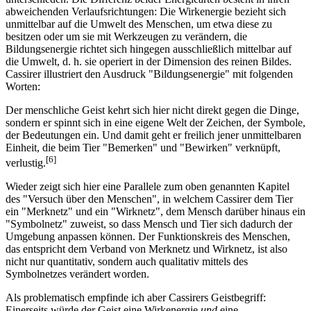
abweichenden Verlaufsrichtungen: Die Wirkenergie bezieht sich
unmittelbar auf die Umwelt des Menschen, um etwa diese zu
besitzen oder um sie mit Werkzeugen zu verändern, die
Bildungsenergie richtet sich hingegen ausschließlich mittelbar auf
die Umwelt, d. h. sie operiert in der Dimension des reinen Bildes.
Cassirer illustriert den Ausdruck "Bildungsenergie" mit folgenden
Worten:
Der menschliche Geist kehrt sich hier nicht direkt gegen die Dinge,
sondern er spinnt sich in eine eigene Welt der Zeichen, der Symbole,
der Bedeutungen ein. Und damit geht er freilich jener unmittelbaren
Einheit, die beim Tier "Bemerken" und "Bewirken" verknüpft,
[6]
verlustig.
Wieder zeigt sich hier eine Parallele zum oben genannten Kapitel
des "Versuch über den Menschen", in welchem Cassirer dem Tier
ein "Merknetz" und ein "Wirknetz", dem Mensch darüber hinaus ein
"Symbolnetz" zuweist, so dass Mensch und Tier sich dadurch der
Umgebung anpassen können. Der Funktionskreis des Menschen,
das entspricht dem Verband von Merknetz und Wirknetz, ist also
nicht nur quantitativ, sondern auch qualitativ mittels des
Symbolnetzes verändert worden.
Als problematisch empfinde ich aber Cassirers Geistbegriff:
Einerseits würde der Geist eine Wirkenergie
und
eine