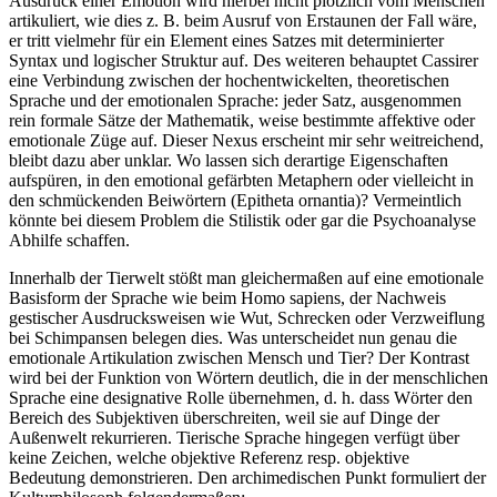
Ausdruck einer Emotion wird hierbei nicht plötzlich vom Menschen
artikuliert, wie dies z. B. beim Ausruf von Erstaunen der Fall wäre,
er tritt vielmehr für ein Element eines Satzes mit determinierter
Syntax und logischer Struktur auf. Des weiteren behauptet Cassirer
eine Verbindung zwischen der hochentwickelten, theoretischen
Sprache und der emotionalen Sprache: jeder Satz, ausgenommen
rein formale Sätze der Mathematik, weise bestimmte affektive oder
emotionale Züge auf. Dieser Nexus erscheint mir sehr weitreichend,
bleibt dazu aber unklar. Wo lassen sich derartige Eigenschaften
aufspüren, in den emotional gefärbten Metaphern oder vielleicht in
den schmückenden Beiwörtern (Epitheta ornantia)? Vermeintlich
könnte bei diesem Problem die Stilistik oder gar die Psychoanalyse
Abhilfe schaffen.
Innerhalb der Tierwelt stößt man gleichermaßen auf eine emotionale
Basisform der Sprache wie beim Homo sapiens, der Nachweis
gestischer Ausdrucksweisen wie Wut, Schrecken oder Verzweiflung
bei Schimpansen belegen dies. Was unterscheidet nun genau die
emotionale Artikulation zwischen Mensch und Tier? Der Kontrast
wird bei der Funktion von Wörtern deutlich, die in der menschlichen
Sprache eine designative Rolle übernehmen, d. h. dass Wörter den
Bereich des Subjektiven überschreiten, weil sie auf Dinge der
Außenwelt rekurrieren. Tierische Sprache hingegen verfügt über
keine Zeichen, welche objektive Referenz resp. objektive
Bedeutung demonstrieren. Den archimedischen Punkt formuliert der