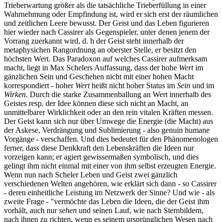
Trieberwartung größer als die tatsächliche Trieberfüllung in einer
Wahrnehmung oder Empfindung ist, wird er sich erst der räumlichen
und zeitlichen Leere bewusst. Der Geist und das Leben figurieren
hier wieder nach Cassirer als Gegenspieler, unter denen jenem der
Vorrang zuerkannt wird, d. h der Geist steht innerhalb der
metaphysichen Rangordnung an oberster Stelle, er besitzt den
höchsten Wert. Das Paradoxon auf welches Cassirer aufmerksam
macht, liegt in Max Schelers Auffassung, dass der hohe
Wert
im
gänzlichen Sein und Geschehen nicht mit einer hohen Macht
korrespondiert - hoher
Wert
heißt nicht hoher Status im
Sein
und im
Wirken
. Durch die starke Zusammenballung an Wert innerhalb des
Geistes resp. der Idee können diese sich nicht an Macht, an
unmittelbarer Wirklichkeit oder an den rein vitalen Kräften messen.
Der Geist kann sich nur über Umwege die Energie (die Macht) aus
der Askese, Verdrängung und Sublimierung - also genuin humane
Vorgänge - verschaffen. Und dies bedeutet für den Phänomenologen
ferner, dass diese Denkkraft den Lebenskräften die Ideen nur
vorzeigen kann; er agiert gewissermaßen symbolisch, und dies
gelingt ihm nicht einmal mit einer von ihm selbst erzeugten Energie.
Wenn nun nach Scheler Leben und Geist zwei gänzlich
verschiedenen Welten angehören, wie erklärt sich dann - so Cassirer
- deren einheitliche Leistung im Netzwerk der Sinne? Und wie - als
zweite Frage - "vermöchte das Leben die Ideen, die der Geist ihm
vorhält, auch nur
sehen
und seinen Lauf, wie nach Sternbildern,
nach ihnen zu richten, wenn es seinem ursprünglichen Wesen nach