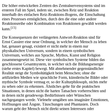
Die höher entwickelten Zentren des Zentralnervensystems sind im
ersteren Fall im Spiel, indem sie, zwischen Reiz und Reaktion
innerhalb des einfachen Reiz-Reaktions-Bogens, die Einschaltung
eines Prozesses ermöglichen, durch den die eine oder andere
Reaktionsreihe oder Kombination von Reaktionen gewählt werden
[15]
kann.
Die Konsequenzen der verlängerten Antwort-Reaktion sind für
Ernst Cassirer eine neue Ordnung, in welcher der Mensch zu leben
hat, genauer gesagt, existiert er nicht mehr in einem nur
physikalischen Universum, sondern in einem symbolischen
Universum, welches aus Sprache, Mythos, Kunst und Religion
zusammengesetzt ist. Diese vier symbolischen Systeme bilden das
geschlossene Gesamtsystem, in welcher sich die Bildungsenergie
(siehe erstes Kapitel) bewegt. Mit abnehmender gegenständlicher
Realität steigt die Symboltätigkeit beim Menschen; ohne die
artifiziellen Medien wie sprachliche Form, künstlerische Bilder oder
mythische Symbole vermag er, so der Kulturphilosoph, nichts mehr
zu sehen oder zu erkennen. Ähnliches gelte für die praktischen
Situationen, in denen nicht die harten Tatsachen vorherrschten und
in denen nicht geradewegs Bedürfnissen oder Wünschen
nachgegangen werde. Vielmehr umgäben uns imaginäre Emotionen,
Hoffnungen und Ängste, Täuschungen und Phantasien. Doch
warum geht der Mensch nicht direkt seinen Interessen oder