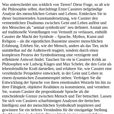
Was unterscheidet uns wirklich von Tieren? Diese Frage, so alt wie
die Philosophie selbst, durchdringt Ernst Cassirers tiefgründige
Analyse des menschlichen Geistes und Lebens. Entdecken Sie in
dieser faszinierenden Auseinandersetzung, wie Cassirer den
vermeintlichen Dualismus zwischen Geist und Leben auflöst und
den Menschen als "animal symbolicum" neu definiert. Anstatt uns
auf traditionelle Vorstellungen von Vernunft zu verlassen, enthüllt
Cassirer die Macht der Symbole – Sprache, Mythos, Kunst und
Religion – als die eigentlichen Bausteine unserer menschlichen
Erfahrung. Erleben Sie, wie der Mensch, anders als das Tier, nicht
unmittelbar auf die Außenwelt reagiert, sondern durch einen
komplexen Prozess der Symbolisierung eine verzögerte und
reflektierte Antwort findet. Tauchen Sie ein in Cassirers Kritik an
Philosophen wie Ludwig Klages und Max Scheler, die den Geist als
lebensfeindliche Kraft darstellen, und erfahren Sie, wie Cassirer eine
versöhnliche Perspektive entwickelt, in der Geist und Leben in
einem dynamischen Zusammenspiel stehen. Verfolgen Sie die
Entwicklung der Sprache von ihren emotionalen Wurzeln bis hin zu
ihrer Fähigkeit, objektive Realitäten zu konstruieren, und verstehen
Sie, warum Cassirer die propositionale Sprache als die
entscheidende Grenze zwischen Mensch und Tier betrachtet. Lassen
Sie sich von Cassirers scharfsinnigen Analysen der tierischen
Intelligenz und der menschlichen Symbolkraft inspirieren und
gewinnen Sie ein tieferes Verständnis für die einzigartige Stellung