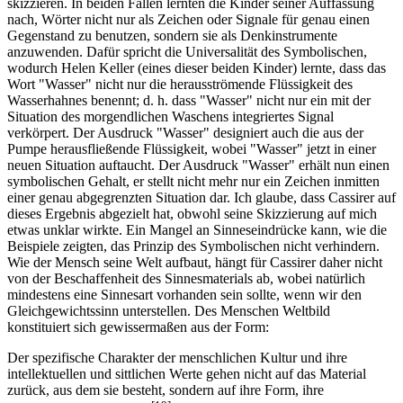
skizzieren. In beiden Fällen lernten die Kinder seiner Auffassung
nach, Wörter nicht nur als Zeichen oder Signale für genau einen
Gegenstand zu benutzen, sondern sie als Denkinstrumente
anzuwenden. Dafür spricht die Universalität des Symbolischen,
wodurch Helen Keller (eines dieser beiden Kinder) lernte, dass das
Wort "Wasser" nicht nur die herausströmende Flüssigkeit des
Wasserhahnes benennt; d. h. dass "Wasser" nicht nur ein mit der
Situation des morgendlichen Waschens integriertes Signal
verkörpert. Der Ausdruck "Wasser" designiert auch die aus der
Pumpe herausfließende Flüssigkeit, wobei "Wasser" jetzt in einer
neuen Situation auftaucht. Der Ausdruck "Wasser" erhält nun einen
symbolischen Gehalt, er stellt nicht mehr nur ein Zeichen inmitten
einer genau abgegrenzten Situation dar. Ich glaube, dass Cassirer auf
dieses Ergebnis abgezielt hat, obwohl seine Skizzierung auf mich
etwas unklar wirkte. Ein Mangel an Sinneseindrücke kann, wie die
Beispiele zeigten, das Prinzip des Symbolischen nicht verhindern.
Wie der Mensch seine Welt aufbaut, hängt für Cassirer daher nicht
von der Beschaffenheit des Sinnesmaterials ab, wobei natürlich
mindestens eine Sinnesart vorhanden sein sollte, wenn wir den
Gleichgewichtssinn unterstellen. Des Menschen Weltbild
konstituiert sich gewissermaßen aus der Form:
Der spezifische Charakter der menschlichen Kultur und ihre
intellektuellen und sittlichen Werte gehen nicht auf das Material
zurück, aus dem sie besteht, sondern auf ihre Form, ihre