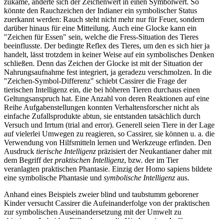
zukäme, änderte sich der Zeichenwert in einen Symbolwert. So
könnte den Rauchzeichen der Indianer ein symbolischer Status
zuerkannt werden: Rauch steht nicht mehr nur für Feuer, sondern
darüber hinaus für eine Mitteilung. Auch eine Glocke kann ein
"Zeichen für Essen" sein, welche die Fress-Situation des Tieres
beeinflusste. Der bedingte Reflex des Tieres, um den es sich hier ja
handelt, lässt trotzdem in keiner Weise auf ein symbolisches Denken
schließen. Denn das Zeichen der Glocke ist mit der Situation der
Nahrungsaufnahme fest integriert, ja geradezu verschmolzen. In die
"Zeichen-Symbol-Differenz" schiebt Cassirer die Frage der
tierischen Intelligenz ein, die bei höheren Tieren durchaus einen
Geltungsanspruch hat. Eine Anzahl von deren Reaktionen auf eine
Reihe Aufgabenstellungen konnten Verhaltensforscher nicht als
einfache Zufallsprodukte abtun, sie entstanden tatsächlich durch
Versuch und Irrtum (trial and error). Generell seien Tiere in der Lage
auf vielerlei Umwegen zu reagieren, so Cassirer, sie können u. a. die
Verwendung von Hilfsmitteln lernen und Werkzeuge erfinden. Den
Ausdruck
tierische Intelligenz
präzisiert der Neukantianer daher mit
dem Begriff der
praktischen Intelligenz
, bzw. der im Tier
veranlagten praktischen Phantasie. Einzig der Homo sapiens bildete
eine symbolische Phantasie und
symbolische Intelligenz
aus.
Anhand eines Beispiels zweier blind und taubstumm geborener
Kinder versucht Cassirer die Aufeinanderfolge von der praktischen
zur symbolischen Auseinandersetzung mit der Umwelt zu