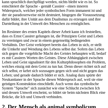
kann sprachlich durchpflügt werden, nichts bleibt wie es ist. So
entschleiert die Sprache - gemäß Cassirer - einen inneren
Widerspruch, welcher jeder symbolischen Form immanent ist und
der sie paradoxerweise nicht destruiert, hingegen die Voraussetzung
dafür bildet, ihre Unität aus dem Dualismus zu erzeugen und ihre
Darstellung in der Umwelt des Menschen zu ermöglichen.
Im Resümee des ersten Kapitels dieser Arbeit kann ich feststellen,
dass es Ernst Cassirer gelungen ist, die Prinzipien Geist und Leben
zu vereinigen und zwar in einem gegenseitig bedingenden
Verhältnis. Der Geist verkörpert bereits das Leben in sich, er stellt
die Umkehr und Wendung des Lebens selbst dar. Sofern das Leben
sich gegen die vorgebliche Macht des Geistes behaupten will, bedarf
es mit Cassirers Worten des Geistes. Diese Abhängigkeit zwischen
Leben und Geist signalisiert für den Kulturphilosophen ein Problem,
welches einzig mit dem Geist zu tun hat. Denn dieser richtet sich auf
sich selbst, er kehrt sich sozusagen gegen sich und nicht gegen das
Leben; und gerade dadurch bildet er sich. Analog dazu spürte der
Neukantianer in der Sprache diesen Widerspruch auf, weil sie eine
geistigen Konstruktion einschließt. Auch wenn das symbolische
System "Sprache" sich zunächst wie eine Schlucht zwischen Ich
und dessen Umwelt erscheint, so bildet sie beim nächsten Blick eine
Brücke, die Ich und Umwelt verbinden.
2. Der Mensch als animal symbolicum