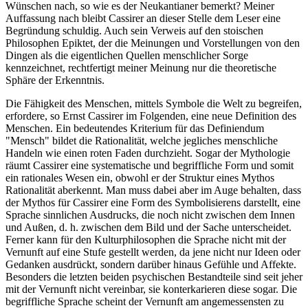
Wünschen nach, so wie es der Neukantianer bemerkt? Meiner
Auffassung nach bleibt Cassirer an dieser Stelle dem Leser eine
Begründung schuldig. Auch sein Verweis auf den stoischen
Philosophen Epiktet, der die Meinungen und Vorstellungen von den
Dingen als die eigentlichen Quellen menschlicher Sorge
kennzeichnet, rechtfertigt meiner Meinung nur die theoretische
Sphäre der Erkenntnis.
Die Fähigkeit des Menschen, mittels Symbole die Welt zu begreifen,
erfordere, so Ernst Cassirer im Folgenden, eine neue Definition des
Menschen. Ein bedeutendes Kriterium für das Definiendum
"Mensch" bildet die Rationalität, welche jegliches menschliche
Handeln wie einen roten Faden durchzieht. Sogar der Mythologie
räumt Cassirer eine systematische und begriffliche Form und somit
ein rationales Wesen ein, obwohl er der Struktur eines Mythos
Rationalität aberkennt. Man muss dabei aber im Auge behalten, dass
der Mythos für Cassirer eine Form des Symbolisierens darstellt, eine
Sprache sinnlichen Ausdrucks, die noch nicht zwischen dem Innen
und Außen, d. h. zwischen dem Bild und der Sache unterscheidet.
Ferner kann für den Kulturphilosophen die Sprache nicht mit der
Vernunft auf eine Stufe gestellt werden, da jene nicht nur Ideen oder
Gedanken ausdrückt, sondern darüber hinaus Gefühle und Affekte.
Besonders die letzten beiden psychischen Bestandteile sind seit jeher
mit der Vernunft nicht vereinbar, sie konterkarieren diese sogar. Die
begriffliche Sprache scheint der Vernunft am angemessensten zu