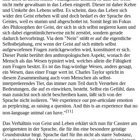
nicht mehr gewaltsam in das Leben eingreift. Dieser ist daher Kehre
und Umkehr des Lebens selbst. Es scheint, dass das Leben sich
wider den Geist erheben will und doch bedarf es der Sprache des
Geistes, weil es stumm und abgeschottet ist. Somit liegt im Fokus
des Philosophen der Geist, der sich in sich selbst negieren kann und
sich dabei eigentümlicherweise nicht zerstört, sondern gerade
dadurch hervorbringt. Via dem "Nein" stößt er auf die eigentliche
Selbstbejahung, erst wenn der Geist auf sich mittels selbst
aufgeworfenen Fragen zurückgeworfen wird, konstituiert er sich.
Dieser Punkt berührt den anthropologischen Aspekt, wonach der
Mensch als das Wesen typisiert wird, welches allein die Fähigkeit
zum Fragen besitzt. Es ist das frag-würdige Wesen, anders gesagt,
ein Wesen, dass einer Frage wert ist. Charles Taylor spricht in
diesem Zusammenhang auch vom Menschen als selbst-
interpretierendes Tier, das immer zum Teil durch Verstehen der
Bedeutungen, die auf es einwirken, besteht. Selbst ein Gefühl, dass
man zunächst noch nicht beschreiben kann, läßt sich von der
Sprache nicht isolieren. "We experience our pre-articulate emotion
as perplexing, as raising a question. And this is an experience that no
[11]
non-language animal can have."
Das Verhältnis von Geist und Leben erklärt sich nun für Cassirer am
geeignetsten in der Sprache, die für ihn eine besondere geistige
Grundstruktur birgt. Sprache darf für ihn nicht als starre Substanz,