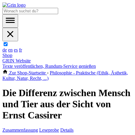
de
en
es
fr
Shop
GRIN Website
Texte veröffentlichen, Rundum-Service genießen
Zur Shop-Startseite
›
Philosophie - Praktische (Ethik, Ästhetik,
Kultur, Natur, Recht, ...)
Die Differenz zwischen Mensch
und Tier aus der Sicht von
Ernst Cassirer
Zusammenfassung
Leseprobe
Details