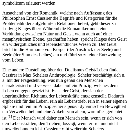
symbolicum erläutert werden.
Ausgehend von der Romantik, welche nach Auffassung des
Philosophen Ernst Cassirer die Begriffe und Kategorien für die
Problematik der aufgeführten Relationen liefert, geht dieser zu
Ludwig Klages über: Während die Romantiker noch eine
Verbindung zwischen Natur und Geist, wenn auch auf einer
metaphysischen Ebene, geschaffen haben, spricht Klages dem Geist
ein widergöttliches und lebensfeindliches Wesen zu. Der Geist
bricht in die Harmonie von Körper (der Ausdruck der Seele) und
Seele (der Sinn des Leibes) ein und führt so zu einer Entzweiung
vom Leben.
Eine andere Darstellung über den Dualismus Geist-Leben findet
Cassirer in Max Schelers Anthropologie. Scheler beschäftigt sich u.
a. mit der Fragestellung, was nun genau den Menschen
charakterisiert und verweist dabei auf ein Prinzip, welches dem
Leben entgegengesetzt ist. Es ist der Geist, der sich der
ursprünglichen Richtung der Lebenskräfte entgegenstellt. Dadurch
ergibt sich für das Leben, rein als Lebenstrieb, rein in seiner eigenen
Sphäre und rein im Prinzip seiner
eigenen
dynamischen Bewegtheit
ein Verweilen bei und eine Abkehr von allem, worauf es gerichtet
[1]
ist.
Der Mensch wird daher erst Mensch sein, wenn er sich von
den Lebenskräften, den Trieben, lossagt, wenn er frei und nicht
umweltgebunden lebt. Cassierer gibt weiterhin Schelers