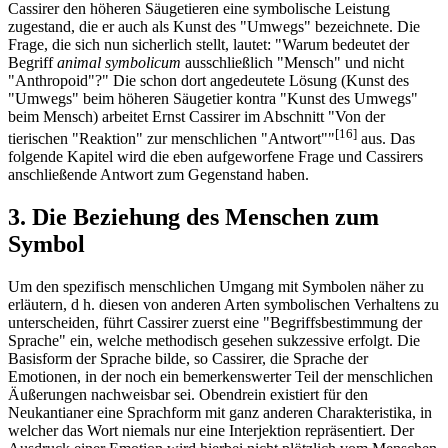
Cassirer den höheren Säugetieren eine symbolische Leistung
zugestand, die er auch als Kunst des "Umwegs" bezeichnete. Die
Frage, die sich nun sicherlich stellt, lautet: "Warum bedeutet der
Begriff
animal symbolicum
ausschließlich "Mensch" und nicht
"Anthropoid"?" Die schon dort angedeutete Lösung (Kunst des
"Umwegs" beim höheren Säugetier kontra "Kunst des Umwegs"
beim Mensch) arbeitet Ernst Cassirer im Abschnitt "Von der
[16]
tierischen "Reaktion" zur menschlichen "Antwort""
aus. Das
folgende Kapitel wird die eben aufgeworfene Frage und Cassirers
anschließende Antwort zum Gegenstand haben.
3. Die Beziehung des Menschen zum
Symbol
Um den spezifisch menschlichen Umgang mit Symbolen näher zu
erläutern, d h. diesen von anderen Arten symbolischen Verhaltens zu
unterscheiden, führt Cassirer zuerst eine "Begriffsbestimmung der
Sprache" ein, welche methodisch gesehen sukzessive erfolgt. Die
Basisform der Sprache bilde, so Cassirer, die Sprache der
Emotionen, in der noch ein bemerkenswerter Teil der menschlichen
Äußerungen nachweisbar sei. Obendrein existiert für den
Neukantianer eine Sprachform mit ganz anderen Charakteristika, in
welcher das Wort niemals nur eine Interjektion repräsentiert. Der