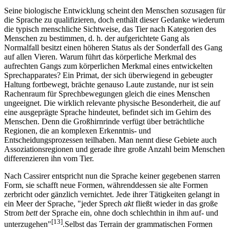
Seine biologische Entwicklung scheint den Menschen sozusagen für
die Sprache zu qualifizieren, doch enthält dieser Gedanke wiederum
die typisch menschliche Sichtweise, das Tier nach Kategorien des
Menschen zu bestimmen, d. h. der aufgerichtete Gang als
Normalfall besitzt einen höheren Status als der Sonderfall des Gang
auf allen Vieren. Warum führt das körperliche Merkmal des
aufrechten Gangs zum körperlichen Merkmal eines entwickelten
Sprechapparates? Ein Primat, der sich überwiegend in gebeugter
Haltung fortbewegt, brächte genauso Laute zustande, nur ist sein
Rachenraum für Sprechbewegungen gleich die eines Menschen
ungeeignet. Die wirklich relevante physische Besonderheit, die auf
eine ausgeprägte Sprache hindeutet, befindet sich im Gehirn des
Menschen. Denn die Großhirnrinde verfügt über beträchtliche
Regionen, die an komplexen Erkenntnis- und
Entscheidungsprozessen teilhaben. Man nennt diese Gebiete auch
Assoziationsregionen und gerade ihre große Anzahl beim Menschen
differenzieren ihn vom Tier.
Nach Cassirer entspricht nun die Sprache keiner gegebenen starren
Form, sie schafft neue Formen, währenddessen sie alte Formen
zerbricht oder gänzlich vernichtet. Jede ihrer Tätigkeiten gelangt in
ein Meer der Sprache, "jeder Sprech
akt
fließt wieder in das große
Strom
bett
der Sprache ein, ohne doch schlechthin in ihm auf- und
[13]
unterzugehen"
.Selbst das Terrain der grammatischen Formen