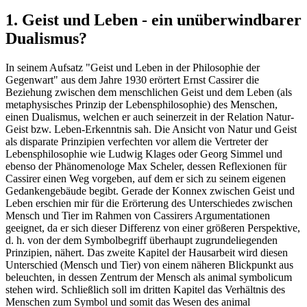
1. Geist und Leben - ein unüberwindbarer
Dualismus?
In seinem Aufsatz "Geist und Leben in der Philosophie der
Gegenwart" aus dem Jahre 1930 erörtert Ernst Cassirer die
Beziehung zwischen dem menschlichen Geist und dem Leben (als
metaphysisches Prinzip der Lebensphilosophie) des Menschen,
einen Dualismus, welchen er auch seinerzeit in der Relation Natur-
Geist bzw. Leben-Erkenntnis sah. Die Ansicht von Natur und Geist
als disparate Prinzipien verfechten vor allem die Vertreter der
Lebensphilosophie wie Ludwig Klages oder Georg Simmel und
ebenso der Phänomenologe Max Scheler, dessen Reflexionen für
Cassirer einen Weg vorgeben, auf dem er sich zu seinem eigenen
Gedankengebäude begibt. Gerade der Konnex zwischen Geist und
Leben erschien mir für die Erörterung des Unterschiedes zwischen
Mensch und Tier im Rahmen von Cassirers Argumentationen
geeignet, da er sich dieser Differenz von einer größeren Perspektive,
d. h. von der dem Symbolbegriff überhaupt zugrundeliegenden
Prinzipien, nähert. Das zweite Kapitel der Hausarbeit wird diesen
Unterschied (Mensch und Tier) von einem näheren Blickpunkt aus
beleuchten, in dessen Zentrum der Mensch als animal symbolicum
stehen wird. Schließlich soll im dritten Kapitel das Verhältnis des
Menschen zum Symbol und somit das Wesen des animal