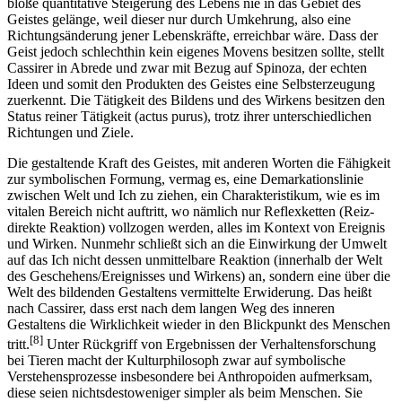
bloße quantitative Steigerung des Lebens nie in das Gebiet des
Geistes gelänge, weil dieser nur durch Umkehrung, also eine
Richtungsänderung jener Lebenskräfte, erreichbar wäre. Dass der
Geist jedoch schlechthin kein eigenes Movens besitzen sollte, stellt
Cassirer in Abrede und zwar mit Bezug auf Spinoza, der echten
Ideen und somit den Produkten des Geistes eine Selbsterzeugung
zuerkennt. Die Tätigkeit des Bildens und des Wirkens besitzen den
Status reiner Tätigkeit (actus purus), trotz ihrer unterschiedlichen
Richtungen und Ziele.
Die gestaltende Kraft des Geistes, mit anderen Worten die Fähigkeit
zur symbolischen Formung, vermag es, eine Demarkationslinie
zwischen Welt und Ich zu ziehen, ein Charakteristikum, wie es im
vitalen Bereich nicht auftritt, wo nämlich nur Reflexketten (Reiz-
direkte Reaktion) vollzogen werden, alles im Kontext von Ereignis
und Wirken. Nunmehr schließt sich an die Einwirkung der Umwelt
auf das Ich nicht dessen unmittelbare Reaktion (innerhalb der Welt
des Geschehens/Ereignisses und Wirkens) an, sondern eine über die
Welt des bildenden Gestaltens vermittelte Erwiderung. Das heißt
nach Cassirer, dass erst nach dem langen Weg des inneren
Gestaltens die Wirklichkeit wieder in den Blickpunkt des Menschen
[8]
tritt.
Unter Rückgriff von Ergebnissen der Verhaltensforschung
bei Tieren macht der Kulturphilosoph zwar auf symbolische
Verstehensprozesse insbesondere bei Anthropoiden aufmerksam,
diese seien nichtsdestoweniger simpler als beim Menschen. Sie