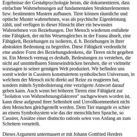
Ergebnisse der Gestaltpsychologie heran, die dokumentieren, dass
einfachste Wahrnehmungen auf fundamentalen Strukturelementen
bzw. bestimmten Mustern aufbauen. Tiere können räumliche und
optische Muster wahrnehmen, was als psychische Eigenleistung
zählt, und verfügen in dieser Hinsicht über ein bewusstes
Wahrnehmen von Beziehungen. Der Mensch wiederum entfaltete
eine Fähigkeit, der nichts Wesensgleiches in der Fauna ähnelt, eine
Fähigkeit, Beziehungen zu isolieren, d. h. Beziehungen in ihrer
abstrakten Bedeutung zu begreifen. Diese Fähigkeit verdeutlicht
eine andere Form des Beziehungsdenkens, die Tieren nicht gegeben
ist. Ein Mensch vermag es deshalb, Bedeutungen zu verstehen, die
nicht auf unmittelbaren Sinneseindrücken beruhen, die er vielmehr
sozusagen in seiner geistigen Welt produziert. Wir befinden uns
somit wieder in Cassirers konstruiertem symbolischen Universum, in
welchem der Mensch nicht direkt auf Reize zu reagieren hat,
sondern mittels Symbolisierung eine verzögerte Antwort darauf
geben kann. Auch wenn bei höheren Tieren eine Fähigkeit zur
"Isolation von Wahrnehmungsfaktoren" nachgewiesen worden ist,
kann diese aufgrund ihrer Seltenheit und Unvollkommenheit nicht
dem Menschen gleichgestellt werden. Dem Tier mangele es schier
an einem Symbolsystem wie das der menschlichen Sprache, so
Cassirer, Ansätze einer distinctio rationis seien von Anfang an zum
Scheitern verurteilt.
Dieses Argument untermauert er mit Johann Gottfried Herders