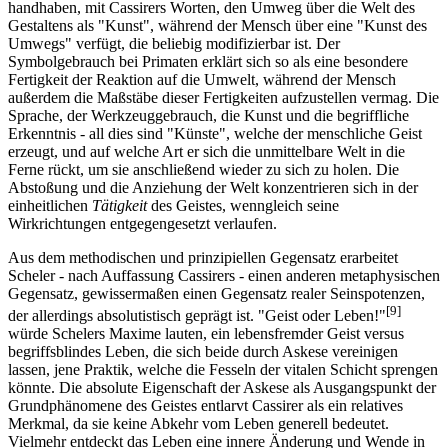
handhaben, mit Cassirers Worten, den Umweg über die Welt des
Gestaltens als "Kunst", während der Mensch über eine "Kunst des
Umwegs" verfügt, die beliebig modifizierbar ist. Der
Symbolgebrauch bei Primaten erklärt sich so als eine besondere
Fertigkeit der Reaktion auf die Umwelt, während der Mensch
außerdem die Maßstäbe dieser Fertigkeiten aufzustellen vermag. Die
Sprache, der Werkzeuggebrauch, die Kunst und die begriffliche
Erkenntnis - all dies sind "Künste", welche der menschliche Geist
erzeugt, und auf welche Art er sich die unmittelbare Welt in die
Ferne rückt, um sie anschließend wieder zu sich zu holen. Die
Abstoßung und die Anziehung der Welt konzentrieren sich in der
einheitlichen
Tätigkeit
des Geistes, wenngleich seine
Wirkrichtungen entgegengesetzt verlaufen.
Aus dem methodischen und prinzipiellen Gegensatz erarbeitet
Scheler - nach Auffassung Cassirers - einen anderen metaphysischen
Gegensatz, gewissermaßen einen Gegensatz realer Seinspotenzen,
[9]
der allerdings absolutistisch geprägt ist. "Geist oder Leben!"
würde Schelers Maxime lauten, ein lebensfremder Geist versus
begriffsblindes Leben, die sich beide durch Askese vereinigen
lassen, jene Praktik, welche die Fesseln der vitalen Schicht sprengen
könnte. Die absolute Eigenschaft der Askese als Ausgangspunkt der
Grundphänomene des Geistes entlarvt Cassirer als ein relatives
Merkmal, da sie keine Abkehr vom Leben generell bedeutet.
Vielmehr entdeckt das Leben eine innere Änderung und Wende in