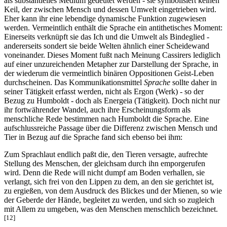
als substantielles Medium gedeutet werden - sie symbolisiert keinen
Keil, der zwischen Mensch und dessen Umwelt eingetrieben wird.
Eher kann ihr eine lebendige dynamische Funktion zugewiesen
werden. Vermeintlich enthält die Sprache ein antithetisches Moment:
Einerseits verknüpft sie das Ich und die Umwelt als Bindeglied -
andererseits sondert sie beide Welten ähnlich einer Scheidewand
voneinander. Dieses Moment fußt nach Meinung Cassirers lediglich
auf einer unzureichenden Metapher zur Darstellung der Sprache, in
der wiederum die vermeintlich binären Oppositionen Geist-Leben
durchscheinen. Das Kommunikationsmittel
Sprache
sollte daher in
seiner Tätigkeit erfasst werden, nicht als Ergon (Werk) - so der
Bezug zu Humboldt - doch als Energeia (Tätigkeit). Doch nicht nur
ihr fortwährender Wandel, auch ihre Erscheinungsform als
menschliche Rede bestimmen nach Humboldt die Sprache. Eine
aufschlussreiche Passage über die Differenz zwischen Mensch und
Tier in Bezug auf die Sprache fand sich ebenso bei ihm:
Zum Sprachlaut endlich paßt die, den Tieren versagte, aufrechte
Stellung des Menschen, der gleichsam durch ihn emporgerufen
wird. Denn die Rede will nicht dumpf am Boden verhallen, sie
verlangt, sich frei von den Lippen zu dem, an den sie gerichtet ist,
zu ergießen, von dem Ausdruck des Blickes und der Mienen, so wie
der Geberde der Hände, begleitet zu werden, und sich so zugleich
mit Allem zu umgeben, was den Menschen menschlich bezeichnet.
[12]