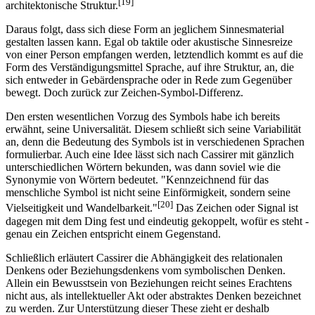
[19]
architektonische Struktur.
Daraus folgt, dass sich diese Form an jeglichem Sinnesmaterial
gestalten lassen kann. Egal ob taktile oder akustische Sinnesreize
von einer Person empfangen werden, letztendlich kommt es auf die
Form des Verständigungsmittel Sprache, auf ihre Struktur, an, die
sich entweder in Gebärdensprache oder in Rede zum Gegenüber
bewegt. Doch zurück zur Zeichen-Symbol-Differenz.
Den ersten wesentlichen Vorzug des Symbols habe ich bereits
erwähnt, seine Universalität. Diesem schließt sich seine Variabilität
an, denn die Bedeutung des Symbols ist in verschiedenen Sprachen
formulierbar. Auch eine Idee lässt sich nach Cassirer mit gänzlich
unterschiedlichen Wörtern bekunden, was dann soviel wie die
Synonymie von Wörtern bedeutet. "Kennzeichnend für das
menschliche Symbol ist nicht seine Einförmigkeit, sondern seine
[20]
Vielseitigkeit und Wandelbarkeit."
Das Zeichen oder Signal ist
dagegen mit dem Ding fest und eindeutig gekoppelt, wofür es steht -
genau ein Zeichen entspricht einem Gegenstand.
Schließlich erläutert Cassirer die Abhängigkeit des relationalen
Denkens oder Beziehungsdenkens vom symbolischen Denken.
Allein ein Bewusstsein von Beziehungen reicht seines Erachtens
nicht aus, als intellektueller Akt oder abstraktes Denken bezeichnet
zu werden. Zur Unterstützung dieser These zieht er deshalb