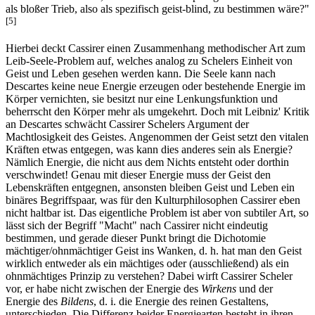
als bloßer Trieb, also als spezifisch geist-blind, zu bestimmen wäre?"
[5]
Hierbei deckt Cassirer einen Zusammenhang methodischer Art zum
Leib-Seele-Problem auf, welches analog zu Schelers Einheit von
Geist und Leben gesehen werden kann. Die Seele kann nach
Descartes keine neue Energie erzeugen oder bestehende Energie im
Körper vernichten, sie besitzt nur eine Lenkungsfunktion und
beherrscht den Körper mehr als umgekehrt. Doch mit Leibniz' Kritik
an Descartes schwächt Cassirer Schelers Argument der
Machtlosigkeit des Geistes. Angenommen der Geist setzt den vitalen
Kräften etwas entgegen, was kann dies anderes sein als Energie?
Nämlich Energie, die nicht aus dem Nichts entsteht oder dorthin
verschwindet! Genau mit dieser Energie muss der Geist den
Lebenskräften entgegnen, ansonsten bleiben Geist und Leben ein
binäres Begriffspaar, was für den Kulturphilosophen Cassirer eben
nicht haltbar ist. Das eigentliche Problem ist aber von subtiler Art, so
lässt sich der Begriff "Macht" nach Cassirer nicht eindeutig
bestimmen, und gerade dieser Punkt bringt die Dichotomie
mächtiger/ohnmächtiger Geist ins Wanken, d. h. hat man den Geist
wirklich entweder als ein mächtiges oder (ausschließend) als ein
ohnmächtiges Prinzip zu verstehen? Dabei wirft Cassirer Scheler
vor, er habe nicht zwischen der Energie des
Wirkens
und der
Energie des
Bildens
, d. i. die Energie des reinen Gestaltens,
unterschieden. Die Differenz beider Energiearten besteht in ihren