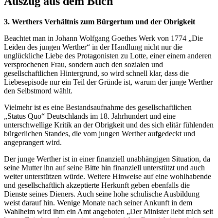
Auszug aus dem Buch
3. Werthers Verhältnis zum Bürgertum und der Obrigkeit
Beachtet man in Johann Wolfgang Goethes Werk von 1774 „Die
Leiden des jungen Werther“ in der Handlung nicht nur die
unglückliche Liebe des Protagonisten zu Lotte, einer einem anderen
versprochenen Frau, sondern auch den sozialen und
gesellschaftlichen Hintergrund, so wird schnell klar, dass die
Liebesepisode nur ein Teil der Gründe ist, warum der junge Werther
den Selbstmord wählt.
Vielmehr ist es eine Bestandsaufnahme des gesellschaftlichen
„Status Quo“ Deutschlands im 18. Jahrhundert und eine
unterschwellige Kritik an der Obrigkeit und des sich elitär fühlenden
bürgerlichen Standes, die vom jungen Werther aufgedeckt und
angeprangert wird.
Der junge Werther ist in einer finanziell unabhängigen Situation, da
seine Mutter ihn auf seine Bitte hin finanziell unterstützt und auch
weiter unterstützen würde. Weitere Hinweise auf eine wohlhabende
und gesellschaftlich akzeptierte Herkunft geben ebenfalls die
Dienste seines Dieners. Auch seine hohe schulische Ausbildung
weist darauf hin. Wenige Monate nach seiner Ankunft in dem
Wahlheim wird ihm ein Amt angeboten „Der Minister liebt mich seit