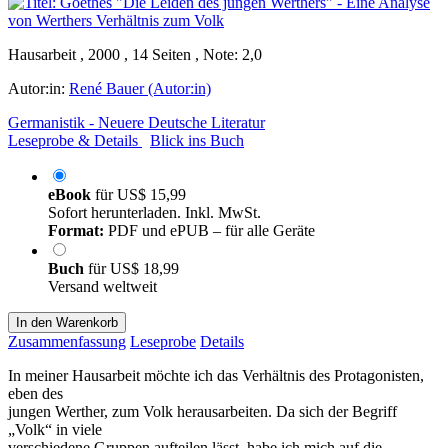
Hausarbeit , 2000 , 14 Seiten , Note: 2,0
Autor:in:
René Bauer (Autor:in)
Germanistik - Neuere Deutsche Literatur
Leseprobe & Details
Blick ins Buch
eBook
für
US$ 15,99
Sofort herunterladen. Inkl. MwSt.
Format:
PDF und ePUB – für alle Geräte
Buch
für
US$ 18,99
Versand weltweit
In den Warenkorb
Zusammenfassung
Leseprobe
Details
In meiner Hausarbeit möchte ich das Verhältnis des Protagonisten,
eben des
jungen Werther, zum Volk herausarbeiten. Da sich der Begriff
„Volk“ in viele
verschiedene Gruppen aufteilen lässt, habe ich mich auf die