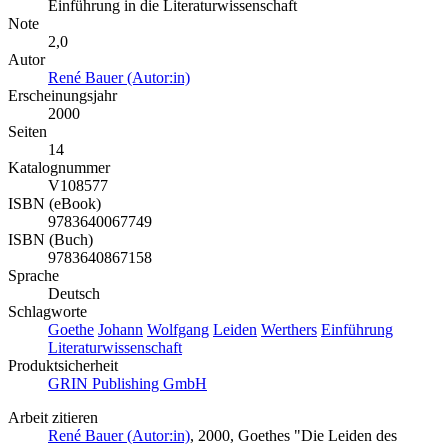
Einführung in die Literaturwissenschaft
Note
2,0
Autor
René Bauer (Autor:in)
Erscheinungsjahr
2000
Seiten
14
Katalognummer
V108577
ISBN (eBook)
9783640067749
ISBN (Buch)
9783640867158
Sprache
Deutsch
Schlagworte
Goethe
Johann
Wolfgang
Leiden
Werthers
Einführung
Literaturwissenschaft
Produktsicherheit
GRIN Publishing GmbH
Arbeit zitieren
René Bauer (Autor:in)
, 2000, Goethes "Die Leiden des