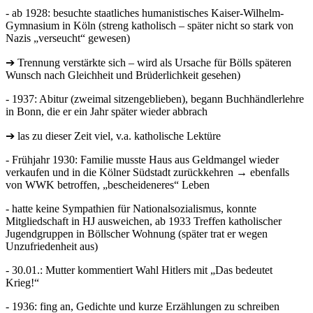
- ab 1928: besuchte staatliches humanistisches Kaiser-Wilhelm-
Gymnasium in Köln (streng katholisch – später nicht so stark von
Nazis „verseucht“ gewesen)
➔ Trennung verstärkte sich – wird als Ursache für Bölls späteren
Wunsch nach Gleichheit und Brüderlichkeit gesehen)
- 1937: Abitur (zweimal sitzengeblieben), begann Buchhändlerlehre
in Bonn, die er ein Jahr später wieder abbrach
➔ las zu dieser Zeit viel, v.a. katholische Lektüre
- Frühjahr 1930: Familie musste Haus aus Geldmangel wieder
verkaufen und in die Kölner Südstadt zurückkehren → ebenfalls
von WWK betroffen, „bescheideneres“ Leben
- hatte keine Sympathien für Nationalsozialismus, konnte
Mitgliedschaft in HJ ausweichen, ab 1933 Treffen katholischer
Jugendgruppen in Böllscher Wohnung (später trat er wegen
Unzufriedenheit aus)
- 30.01.: Mutter kommentiert Wahl Hitlers mit „Das bedeutet
Krieg!“
- 1936: fing an, Gedichte und kurze Erzählungen zu schreiben