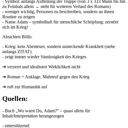
- Symbol: anfangs Aufteilung der Truppe (von 3 x 333 Mann bis hin
zu Feinhals allein → steht für weiteren Verlauf des Romans)
- weniger wichtig, Personen zu beschreiben, sondern an ihnen
Routine zu zeigen
- Name Adam – symbolhaft für menschliche Schöpfung: zerstört
sich im Krieg!
Absichten Bölls:
- Krieg: kein Abenteuer, sondern ansteckende Krankheit (siehe
anfangs ZITAT)
- zeigt immer wieder Sinnlosigkeit des Krieges
➔ verzerrt und idealisiert Wirklichkeit nicht
➔ Roman = Anklage, Mahnruf gegen den Krieg
➔ ruft zur Humanität auf
Quellen:
- Buch „Wo warst Du, Adam?“ – quasi allein für
Inhalt/Interpretation herangezogen
- unterstützend: