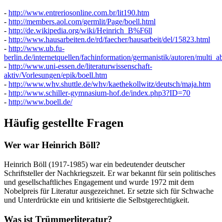
-
http://www.entreriosonline.com.br/lit190.htm
-
http://members.aol.com/germlit/Page/boell.html
-
http://de.wikipedia.org/wiki/Heinrich_B%F6ll
-
http://www.hausarbeiten.de/rd/faecher/hausarbeit/del/15823.html
-
http://www.ub.fu-
berlin.de/internetquellen/fachinformation/germanistik/autoren/multi_a
-
http://www.uni-essen.de/literaturwissenschaft-
aktiv/Vorlesungen/epik/boell.htm
-
http://www.whv.shuttle.de/whv/kaethekollwitz/deutsch/maja.htm
-
http://www.schiller-gymnasium-hof.de/index.php3?ID=70
-
http://www.boell.de/
Häufig gestellte Fragen
Wer war Heinrich Böll?
Heinrich Böll (1917-1985) war ein bedeutender deutscher
Schriftsteller der Nachkriegszeit. Er war bekannt für sein politisches
und gesellschaftliches Engagement und wurde 1972 mit dem
Nobelpreis für Literatur ausgezeichnet. Er setzte sich für Schwache
und Unterdrückte ein und kritisierte die Selbstgerechtigkeit.
Was ist Trümmerliteratur?