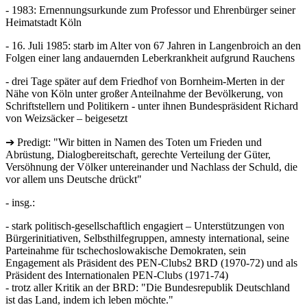
- 1983: Ernennungsurkunde zum Professor und Ehrenbürger seiner
Heimatstadt Köln
- 16. Juli 1985: starb im Alter von 67 Jahren in Langenbroich an den
Folgen einer lang andauernden Leberkrankheit aufgrund Rauchens
- drei Tage später auf dem Friedhof von Bornheim-Merten in der
Nähe von Köln unter großer Anteilnahme der Bevölkerung, von
Schriftstellern und Politikern - unter ihnen Bundespräsident Richard
von Weizsäcker – beigesetzt
➔ Predigt: "Wir bitten in Namen des Toten um Frieden und
Abrüstung, Dialogbereitschaft, gerechte Verteilung der Güter,
Versöhnung der Völker untereinander und Nachlass der Schuld, die
vor allem uns Deutsche drückt"
- insg.:
- stark politisch-gesellschaftlich engagiert – Unterstützungen von
Bürgerinitiativen, Selbsthilfegruppen, amnesty international, seine
Parteinahme für tschechoslowakische Demokraten, sein
Engagement als Präsident des PEN-Clubs2 BRD (1970-72) und als
Präsident des Internationalen PEN-Clubs (1971-74)
- trotz aller Kritik an der BRD: "Die Bundesrepublik Deutschland
ist das Land, indem ich leben möchte."