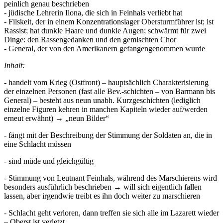
peinlich genau beschrieben
- jüdische Lehrerin Ilona, die sich in Feinhals verliebt hat
- Filskeit, der in einem Konzentrationslager Obersturmführer ist; ist
Rassist; hat dunkle Haare und dunkle Augen; schwärmt für zwei
Dinge: den Rassengedanken und den gemischten Chor
- General, der von den Amerikanern gefangengenommen wurde
Inhalt:
- handelt vom Krieg (Ostfront) – hauptsächlich Charakterisierung
der einzelnen Personen (fast alle Bev.-schichten – von Barmann bis
General) – besteht aus neun unabh. Kurzgeschichten (lediglich
einzelne Figuren kehren in manchen Kapiteln wieder auf/werden
erneut erwähnt) → „neun Bilder“
- fängt mit der Beschreibung der Stimmung der Soldaten an, die in
eine Schlacht müssen
- sind müde und gleichgültig
- Stimmung von Leutnant Feinhals, während des Marschierens wird
besonders ausführlich beschrieben → will sich eigentlich fallen
lassen, aber irgendwie treibt es ihn doch weiter zu marschieren
- Schlacht geht verloren, dann treffen sie sich alle im Lazarett wieder
– Oberst ist verletzt