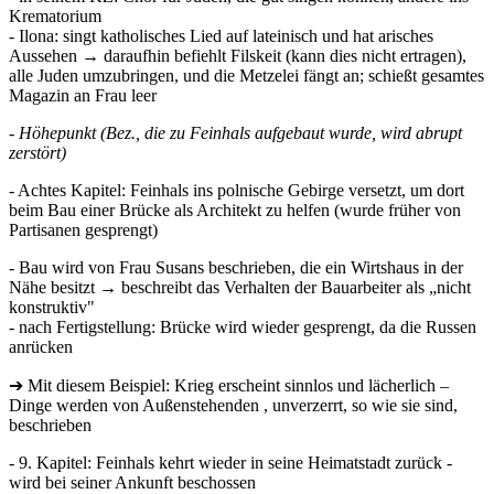
Krematorium
- Ilona: singt katholisches Lied auf lateinisch und hat arisches
Aussehen → daraufhin befiehlt Filskeit (kann dies nicht ertragen),
alle Juden umzubringen, und die Metzelei fängt an; schießt gesamtes
Magazin an Frau leer
- Höhepunkt (Bez., die zu Feinhals aufgebaut wurde, wird abrupt
zerstört)
- Achtes Kapitel: Feinhals ins polnische Gebirge versetzt, um dort
beim Bau einer Brücke als Architekt zu helfen (wurde früher von
Partisanen gesprengt)
- Bau wird von Frau Susans beschrieben, die ein Wirtshaus in der
Nähe besitzt → beschreibt das Verhalten der Bauarbeiter als „nicht
konstruktiv"
- nach Fertigstellung: Brücke wird wieder gesprengt, da die Russen
anrücken
➔ Mit diesem Beispiel: Krieg erscheint sinnlos und lächerlich –
Dinge werden von Außenstehenden , unverzerrt, so wie sie sind,
beschrieben
- 9. Kapitel: Feinhals kehrt wieder in seine Heimatstadt zurück -
wird bei seiner Ankunft beschossen