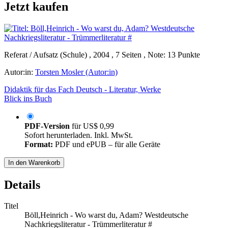
Jetzt kaufen
Referat / Aufsatz (Schule) , 2004 , 7 Seiten , Note: 13 Punkte
Autor:in:
Torsten Mosler (Autor:in)
Didaktik für das Fach Deutsch - Literatur, Werke
Blick ins Buch
PDF-Version
für
US$ 0,99
Sofort herunterladen. Inkl. MwSt.
Format:
PDF und ePUB – für alle Geräte
In den Warenkorb
Details
Titel
Böll,Heinrich - Wo warst du, Adam? Westdeutsche
Nachkriegsliteratur - Trümmerliteratur #