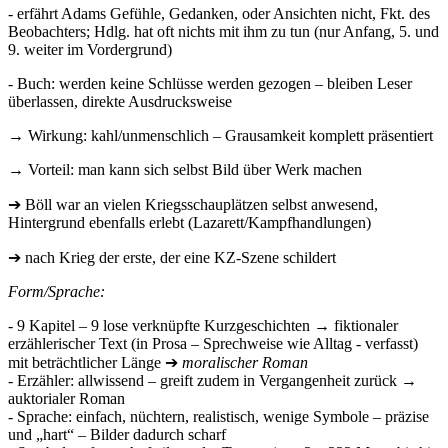
- erfährt Adams Gefühle, Gedanken, oder Ansichten nicht, Fkt. des
Beobachters; Hdlg. hat oft nichts mit ihm zu tun (nur Anfang, 5. und
9. weiter im Vordergrund)
- Buch: werden keine Schlüsse werden gezogen – bleiben Leser
überlassen, direkte Ausdrucksweise
→ Wirkung: kahl/unmenschlich – Grausamkeit komplett präsentiert
→ Vorteil: man kann sich selbst Bild über Werk machen
➔ Böll war an vielen Kriegsschauplätzen selbst anwesend,
Hintergrund ebenfalls erlebt (Lazarett/Kampfhandlungen)
➔ nach Krieg der erste, der eine KZ-Szene schildert
Form/Sprache:
- 9 Kapitel – 9 lose verknüpfte Kurzgeschichten → fiktionaler
erzählerischer Text (in Prosa – Sprechweise wie Alltag - verfasst)
mit beträchtlicher Länge ➔
moralischer Roman
- Erzähler: allwissend – greift zudem in Vergangenheit zurück →
auktorialer Roman
- Sprache: einfach, nüchtern, realistisch, wenige Symbole – präzise
und „hart“ – Bilder dadurch scharf