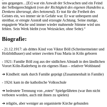
uns gegangen…[Er] war ein Anwalt der Schwachen und ein Feind
der Selbstgerechtigkeit (
von der Richtigkeit des eigenen Handelns u.
Denkens überzeugt, dies betonend)
. Er trat für die Freiheit des
Geistes ein, wo immer sie in Gefahr war. Er war unbequem und
streitbar, er erregte Anstoß und erzeugte Achtung. Seine mutige,
engagierte Wache und immer wieder mahnende Stimme wird uns
fehlen. Sein Werk bleibt (von Weizsäcker, ohne Seite).“
Biografie:
- 21.12.1917: als drittes Kind von Viktor Böll (Schreinermeister und
Holzbildhauer) und seiner zweiten Frau Maria in Köln geboren
- 1921: Familie Böll zog aus der südlichen Altstadt in den ländlichen
Vorort Köln-Raderberg in ein eigenes Haus – relativer Wohlstand
➔ Kindheit: stark durch Familie geprägt (Zusammenhalt in Familie)
- 1924: kam in die katholische Volksschule
➔ bedeutete Trennung von „roten“ Spielgefährten (war ihm nicht
verboten worden, auch mit ihnen zu spielen)
➔ religiös, aber weniger an organisierte Kirche gebunden