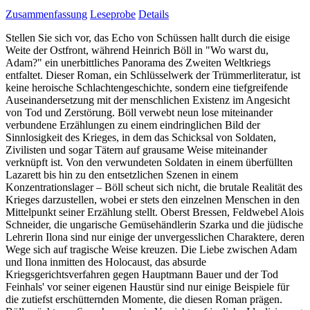
Zusammenfassung
Leseprobe
Details
Stellen Sie sich vor, das Echo von Schüssen hallt durch die eisige
Weite der Ostfront, während Heinrich Böll in "Wo warst du,
Adam?" ein unerbittliches Panorama des Zweiten Weltkriegs
entfaltet. Dieser Roman, ein Schlüsselwerk der Trümmerliteratur, ist
keine heroische Schlachtengeschichte, sondern eine tiefgreifende
Auseinandersetzung mit der menschlichen Existenz im Angesicht
von Tod und Zerstörung. Böll verwebt neun lose miteinander
verbundene Erzählungen zu einem eindringlichen Bild der
Sinnlosigkeit des Krieges, in dem das Schicksal von Soldaten,
Zivilisten und sogar Tätern auf grausame Weise miteinander
verknüpft ist. Von den verwundeten Soldaten in einem überfüllten
Lazarett bis hin zu den entsetzlichen Szenen in einem
Konzentrationslager – Böll scheut sich nicht, die brutale Realität des
Krieges darzustellen, wobei er stets den einzelnen Menschen in den
Mittelpunkt seiner Erzählung stellt. Oberst Bressen, Feldwebel Alois
Schneider, die ungarische Gemüsehändlerin Szarka und die jüdische
Lehrerin Ilona sind nur einige der unvergesslichen Charaktere, deren
Wege sich auf tragische Weise kreuzen. Die Liebe zwischen Adam
und Ilona inmitten des Holocaust, das absurde
Kriegsgerichtsverfahren gegen Hauptmann Bauer und der Tod
Feinhals' vor seiner eigenen Haustür sind nur einige Beispiele für
die zutiefst erschütternden Momente, die diesen Roman prägen.