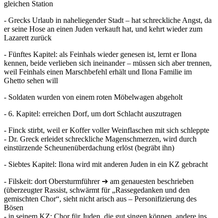
gleichen Station
- Grecks Urlaub in naheliegender Stadt – hat schreckliche Angst, da
er seine Hose an einen Juden verkauft hat, und kehrt wieder zum
Lazarett zurück
- Fünftes Kapitel: als Feinhals wieder genesen ist, lernt er Ilona
kennen, beide verlieben sich ineinander – müssen sich aber trennen,
weil Feinhals einen Marschbefehl erhält und Ilona Familie im
Ghetto sehen will
- Soldaten wurden von einem roten Möbelwagen abgeholt
- 6. Kapitel: erreichen Dorf, um dort Schlacht auszutragen
- Finck stirbt, weil er Koffer voller Weinflaschen mit sich schleppte
- Dr. Greck erleidet schreckliche Magenschmerzen, wird durch
einstürzende Scheunenüberdachung erlöst (begräbt ihn)
- Siebtes Kapitel: Ilona wird mit anderen Juden in ein KZ gebracht
- Filskeit: dort Obersturmführer ➔ am genauesten beschrieben
(überzeugter Rassist, schwärmt für „Rassegedanken und den
gemischten Chor“, sieht nicht arisch aus – Personifizierung des
Bösen
- in seinem KZ: Chor für Juden, die gut singen können, andere ins