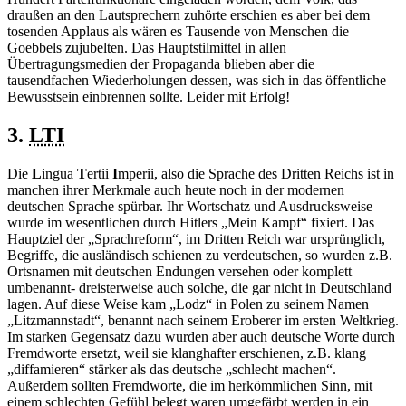
draußen an den Lautsprechern zuhörte erschien es aber bei dem
tosenden Applaus als wären es Tausende von Menschen die
Goebbels zujubelten. Das Hauptstilmittel in allen
Übertragungsmedien der Propaganda blieben aber die
tausendfachen Wiederholungen dessen, was sich in das öffentliche
Bewusstsein einbrennen sollte. Leider mit Erfolg!
3.
LTI
Die
L
ingua
T
ertii
I
mperii, also die Sprache des Dritten Reichs ist in
manchen ihrer Merkmale auch heute noch in der modernen
deutschen Sprache spürbar. Ihr Wortschatz und Ausdrucksweise
wurde im wesentlichen durch Hitlers „Mein Kampf“ fixiert. Das
Hauptziel der „Sprachreform“, im Dritten Reich war ursprünglich,
Begriffe, die ausländisch schienen zu verdeutschen, so wurden z.B.
Ortsnamen mit deutschen Endungen versehen oder komplett
umbenannt- dreisterweise auch solche, die gar nicht in Deutschland
lagen. Auf diese Weise kam „Lodz“ in Polen zu seinem Namen
„Litzmannstadt“, benannt nach seinem Eroberer im ersten Weltkrieg.
Im starken Gegensatz dazu wurden aber auch deutsche Worte durch
Fremdworte ersetzt, weil sie klanghafter erschienen, z.B. klang
„diffamieren“ stärker als das deutsche „schlecht machen“.
Außerdem sollten Fremdworte, die im herkömmlichen Sinn, mit
einem schlechten Gefühl belegt waren umgefärbt werden in ein