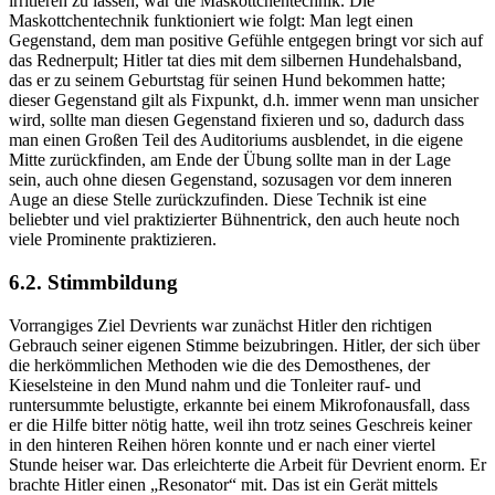
irritieren zu lassen, war die Maskottchentechnik. Die
Maskottchentechnik funktioniert wie folgt: Man legt einen
Gegenstand, dem man positive Gefühle entgegen bringt vor sich auf
das Rednerpult; Hitler tat dies mit dem silbernen Hundehalsband,
das er zu seinem Geburtstag für seinen Hund bekommen hatte;
dieser Gegenstand gilt als Fixpunkt, d.h. immer wenn man unsicher
wird, sollte man diesen Gegenstand fixieren und so, dadurch dass
man einen Großen Teil des Auditoriums ausblendet, in die eigene
Mitte zurückfinden, am Ende der Übung sollte man in der Lage
sein, auch ohne diesen Gegenstand, sozusagen vor dem inneren
Auge an diese Stelle zurückzufinden. Diese Technik ist eine
beliebter und viel praktizierter Bühnentrick, den auch heute noch
viele Prominente praktizieren.
6.2. Stimmbildung
Vorrangiges Ziel Devrients war zunächst Hitler den richtigen
Gebrauch seiner eigenen Stimme beizubringen. Hitler, der sich über
die herkömmlichen Methoden wie die des Demosthenes, der
Kieselsteine in den Mund nahm und die Tonleiter rauf- und
runtersummte belustigte, erkannte bei einem Mikrofonausfall, dass
er die Hilfe bitter nötig hatte, weil ihn trotz seines Geschreis keiner
in den hinteren Reihen hören konnte und er nach einer viertel
Stunde heiser war. Das erleichterte die Arbeit für Devrient enorm. Er
brachte Hitler einen „Resonator“ mit. Das ist ein Gerät mittels