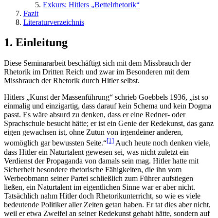
Exkurs: Hitlers „Bettelrhetorik“
Fazit
Literaturverzeichnis
1. Einleitung
Diese Seminararbeit beschäftigt sich mit dem Missbrauch der
Rhetorik im Dritten Reich und zwar im Besonderen mit dem
Missbrauch der Rhetorik durch Hitler selbst.
Hitlers „Kunst der Massenführung“ schrieb Goebbels 1936, „ist so
einmalig und einzigartig, dass darauf kein Schema und kein Dogma
passt. Es wäre absurd zu denken, dass er eine Redner- oder
Sprachschule besucht hätte; er ist ein Genie der Redekunst, das ganz
eigen gewachsen ist, ohne Zutun von irgendeiner anderen,
[1]
womöglich gar bewussten Seite.“
Auch heute noch denken viele,
dass Hitler ein Naturtalent gewesen sei, was nicht zuletzt ein
Verdienst der Propaganda von damals sein mag. Hitler hatte mit
Sicherheit besondere rhetorische Fähigkeiten, die ihn vom
Werbeobmann seiner Partei schließlich zum Führer aufstiegen
ließen, ein Naturtalent im eigentlichen Sinne war er aber nicht.
Tatsächlich nahm Hitler doch Rhetorikunterricht, so wie es viele
bedeutende Politiker aller Zeiten getan haben. Er tat dies aber nicht,
weil er etwa Zweifel an seiner Redekunst gehabt hätte, sondern auf