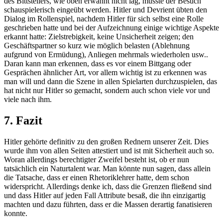
des Bittstellers, wie oben erwähnt nicht lag, musste der Besuch
schauspielerisch eingeübt werden. Hitler und Devrient übten den
Dialog im Rollenspiel, nachdem Hitler für sich selbst eine Rolle
geschrieben hatte und bei der Aufzeichnung einige wichtige Aspekte
erkannt hatte: Zielstrebigkeit, keine Unsicherheit zeigen; den
Geschäftspartner so kurz wie möglich belasten (Ablehnung
aufgrund von Ermüdung), Anliegen mehrmals wiederholen usw..
Daran kann man erkennen, dass es vor einem Bittgang oder
Gesprächen ähnlicher Art, vor allem wichtig ist zu erkennen was
man will und dann die Szene in allen Spielarten durchzuspielen, das
hat nicht nur Hitler so gemacht, sondern auch schon viele vor und
viele nach ihm.
7. Fazit
Hitler gehörte definitiv zu den großen Rednern unserer Zeit. Dies
wurde ihm von allen Seiten attestiert und ist mit Sicherheit auch so.
Woran allerdings berechtigter Zweifel besteht ist, ob er nun
tatsächlich ein Naturtalent war. Man könnte nun sagen, dass allein
die Tatsache, dass er einen Rhetoriklehrer hatte, dem schon
widerspricht. Allerdings denke ich, dass die Grenzen fließend sind
und dass Hitler auf jeden Fall Attribute besaß, die ihn einzigartig
machten und dazu führten, dass er die Massen derartig fanatisieren
konnte.