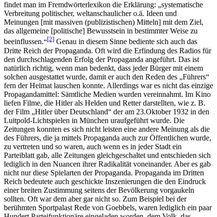
findet man im Fremdwörterlexikon die Erklärung:
systematische
Verbreitung politischer, weltanschaulicher o.ä. Ideen und
Meinungen [mit massiven (publizistischen) Mitteln] mit dem Ziel,
das allgemeine [politische] Bewusstsein in bestimmter Weise zu
[2]
beeinflussen.
Genau in diesem Sinne bediente sich auch das
Dritte Reich der Propaganda. Oft wird die Erfindung des Radios für
den durchschlagenden Erfolg der Propaganda angeführt. Das ist
natürlich richtig, wenn man bedenkt, dass jeder Bürger mit einem
solchen ausgestattet wurde, damit er auch den Reden des „Führers“
fern der Heimat lauschen konnte. Allerdings war es nicht das einzige
Propagandamittel: Sämtliche Medien wurden vereinnahmt. Im Kino
liefen Filme, die Hitler als Helden und Retter darstellten, wie z. B.
der Film „Hitler über Deutschland“ der am 23.Oktober 1932 in den
Luitpold-Lichtspielen in München uraufgeführt wurde. Die
Zeitungen konnten es sich nicht leisten eine andere Meinung als die
des Führers, die ja mittels Propaganda auch zur Öffentlichen wurde,
zu vertreten und so waren, auch wenn es in jeder Stadt ein
Parteiblatt gab, alle Zeitungen gleichgeschaltet und entschieden sich
lediglich in den Nuancen ihrer Radikalität voneinander. Aber es gab
nicht nur diese Spielarten der Propaganda. Propaganda im Dritten
Reich bedeutete auch geschickte Inszenierungen die den Eindruck
einer breiten Zustimmung seitens der Bevölkerung vorgaukeln
sollten. Oft war dem aber gar nicht so. Zum Beispiel bei der
berühmten Sportpalast Rede von Goebbels, waren lediglich ein paar
Hundert Parteifunktionäre eingeladen worden, dem Volk, das