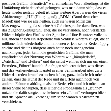
positives Gefühl. „Fanatisch“ war ein solches Wort, allerdings ist die
Umfärbung nicht dauerhaft gelungen, was man daran sieht, dass es
heute wieder negativ belegt ist. Eine weitere Abart waren die vielen
Abkürzungen: „HJ“ (Hitlerjugend), „BDM“ (Bund deutscher
Mädel) und wie sie alle heißen, auch sie waren Mittel zur
Massengewinnung, da sie eine Art Geheimsprache darstellen, was
das Zugehörigkeitsgefühl jener, die sie verstanden, noch verstärkte.
Hitler schöpfte den Einfluss der Sprache auf ihre Benutzer vollends
aus, indem er sich ein Repertoire von Schlüsselwörtern zulegt, die er
millionenfach wiederholte und mit denen er jede seiner Reden üppig
spickte und die uns übrigens auch heute noch unangenehm
nachklingen, jeder kennt die gemischten Gefühle, die man
empfindet bei der Nutzung von Wörtern wie „kämpferisch“,
„Vaterland“ und „Führer“ und das selbst wenn es sich nur um einen
Fremden-„Führer“ handelt. Sie fragen sich jetzt sicher, was dieses
und das vorhergehende Kapitel in einer Seminararbeit über „wie
Hitler das reden lernte“ zu suchen haben, ganz einfach: Ich möchte
zeigen, dass die Kunst der Rede und ihr Erfolg auch noch von
anderen Faktoren abhängen als der Rede selbst und ich möchte an
dieser Stelle behaupten, dass Hitler die Propaganda als „Bühne“
nutzte, die dafür sorgte, dass keinem sein „Talent“ verborgen blieb
und die Sprache als „Vorhang“ um seine wahren Absichten zu
verschleiern.