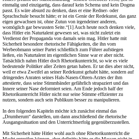
einmalig und einzigartig, dass darauf kein Schema und kein Dogma
passt. Es wäre absurd zu denken, dass er eine Redner- oder
Sprachschule besucht hätte; er ist ein Genie der Redekunst, das ganz
eigen gewachsen ist, ohne Zutun von irgendeiner anderen,
womöglich gar bewussten Seite.“[1] Auch heute noch denken viele,
dass Hitler ein Naturtalent gewesen sei, was nicht zuletzt ein
Verdienst der Propaganda von damals sein mag. Hitler hatte mit
Sicherheit besondere rhetorische Fähigkeiten, die ihn vom
Werbeobmann seiner Partei schließlich zum Führer aufstiegen
ließen, ein Naturtalent im eigentlichen Sinne war er aber nicht.
Tatsächlich nahm Hitler doch Rhetorikunterricht, so wie es viele
bedeutende Politiker aller Zeiten getan haben. Er tat dies aber nicht,
weil er etwa Zweifel an seiner Redekunst gehabt hätte, sondern auf
dringendes Anraten seines Hals-Nasen-Ohren-Arztes der ihm
attestierte, dass seine Stimmbänder gefährlich strapaziert und das
Innere seiner Nase deformiert seien. Am Ende jedoch half der
Rhetorikunterricht Hitler nicht nur seine Stimme effizienter zu
nutzen, sondern auch sein Publikum besser zu manipulieren.
In den folgenden Kapiteln möchte ich zunächst einmal das
„Drumherum“ darstellen, um dann anschließend die rhetorische
Ausgangssituation und den Unterrichtserfolg gegenüberzustellen.
Mit Sicherheit hätte Hitler wohl auch ohne Rhetorikunterricht die
Macht ergreifen können, aber definitiv hätte er die Massen nicht in