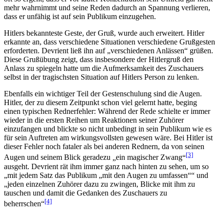
mehr wahrnimmt und seine Reden dadurch an Spannung verlieren,
dass er unfähig ist auf sein Publikum einzugehen.
Hitlers bekannteste Geste, der Gruß, wurde auch erweitert. Hitler
erkannte an, dass verschiedene Situationen verschiedene Grußgesten
erforderten. Devrient ließ ihn auf „verschiedenen Anlässen“ grüßen.
Diese Grußübung zeigt, dass insbesondere der Hitlergruß den
Anlass zu spiegeln hatte um die Aufmerksamkeit des Zuschauers
selbst in der tragischsten Situation auf Hitlers Person zu lenken.
Ebenfalls ein wichtiger Teil der Gestenschulung sind die Augen.
Hitler, der zu diesem Zeitpunkt schon viel gelernt hatte, beging
einen typischen Rednerfehler: Während der Rede schielte er immer
wieder in die ersten Reihen um Reaktionen seiner Zuhörer
einzufangen und blickte so nicht unbedingt in sein Publikum wie es
für sein Auftreten am wirkungsvollsten gewesen wäre. Bei Hitler ist
dieser Fehler noch fataler als bei anderen Rednern, da von seinen
[3]
Augen und seinem Blick geradezu
ein magischer Zwang
ausgeht. Devrient rät ihm immer ganz nach hinten zu sehen, um so
mit jedem Satz das Publikum „mit den Augen zu umfassen“
und
jeden einzelnen Zuhörer dazu zu zwingen, Blicke mit ihm zu
tauschen und damit die Gedanken des Zuschauers zu
[4]
beherrschen