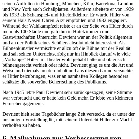
seinen Auftritten in Hamburg, München, Köln, Barcelona, London
und New York auch Schallplatten. Außerdem arbeitete er von 1929
bis 1933 als Schauspiel- und Rhetoriklehrer. Er wurde Hitler von
seinem Hals-Nasen-Ohren-Arzt empfohlen und 1932 engagiert.
Während der Wahlkampfzeit reiste er an der Seite von Hitler durch
mehr als 100 Städte und gab ihm in Hotelzimmern und
Gastwirtschaften Unterricht. Devrient war an der Politik allgemein
und an der Politik seines Schülers absolut nicht interessiert. Als
Bühnenkünstler vermischte er allzu oft die Bühne mit der Realität
und sah seinen Unterrichtserfolg nur im Hinblick darauf wie viele
„Vorhänge“ Hitler im Theater wohl gehabt hätte und ob er sich
bühnengerecht verhielt oder nicht. Devrient ging es um die Art und
Weise und niemals um den Inhalt und aus diesem Grund versuchte
er Hitler beizubringen, was er an namhaften Kollegen besonders
schätzte: die souveräne Beherrschung des Publikums.
Nach 1945 lebte Paul Devrient sehr zurückgezogen, seine Stimme
war verbraucht und er hatte kein Geld mehr. Er lebte von kleineren
Fernsehengagements.
Devrient hielt seine Tagebücher lange Zeit versteckt, da er unter der
unsinnigen Vorstellung litt, mit seinem Unterricht Hitler zur Macht
verholfen zu haben.
6. Maßnahmen zur Verbesserung von