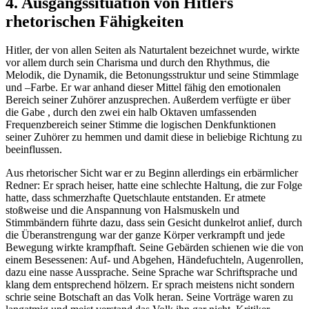
4. Ausgangssituation von Hitlers
rhetorischen Fähigkeiten
Hitler, der von allen Seiten als Naturtalent bezeichnet wurde, wirkte
vor allem durch sein Charisma und durch den Rhythmus, die
Melodik, die Dynamik, die Betonungsstruktur und seine Stimmlage
und –Farbe. Er war anhand dieser Mittel fähig den emotionalen
Bereich seiner Zuhörer anzusprechen. Außerdem verfügte er über
die Gabe , durch den zwei ein halb Oktaven umfassenden
Frequenzbereich seiner Stimme die logischen Denkfunktionen
seiner Zuhörer zu hemmen und damit diese in beliebige Richtung zu
beeinflussen.
Aus rhetorischer Sicht war er zu Beginn allerdings ein erbärmlicher
Redner: Er sprach heiser, hatte eine schlechte Haltung, die zur Folge
hatte, dass schmerzhafte Quetschlaute entstanden. Er atmete
stoßweise und die Anspannung von Halsmuskeln und
Stimmbändern führte dazu, dass sein Gesicht dunkelrot anlief, durch
die Überanstrengung war der ganze Körper verkrampft und jede
Bewegung wirkte krampfhaft. Seine Gebärden schienen wie die von
einem Besessenen: Auf- und Abgehen, Händefuchteln, Augenrollen,
dazu eine nasse Aussprache. Seine Sprache war Schriftsprache und
klang dem entsprechend hölzern. Er sprach meistens nicht sondern
schrie seine Botschaft an das Volk heran. Seine Vorträge waren zu