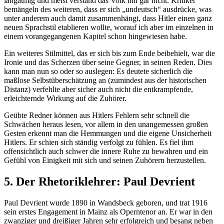
langatmig und meist verstand das Volk ihn gar nicht. Kritiker
bemängeln des weiteren, dass er sich „undeutsch“ ausdrücke, was
unter anderem auch damit zusammenhängt, dass Hitler einen ganz
neuen Sprachstil etablieren wollte, worauf ich aber im einzelnen in
einem vorangegangenen Kapitel schon hingewiesen habe.
Ein weiteres Stilmittel, das er sich bis zum Ende beibehielt, war die
Ironie und das Scherzen über seine Gegner, in seinen Reden. Dies
kann man nun so oder so auslegen: Es deutete sicherlich die
maßlose Selbstüberschätzung an (zumindest aus der historischen
Distanz) verfehlte aber sicher auch nicht die entkrampfende,
erleichternde Wirkung auf die Zuhörer.
Geübte Redner können aus Hitlers Fehlern sehr schnell die
Schwächen heraus lesen, vor allem in den unangemessen großen
Gesten erkennt man die Hemmungen und die eigene Unsicherheit
Hitlers. Er schien sich ständig verfolgt zu fühlen. Es fiel ihm
offensichtlich auch schwer die innere Ruhe zu bewahren und ein
Gefühl von Einigkeit mit sich und seinen Zuhörern herzustellen.
5. Der Rhetoriklehrer: Paul Devrient
Paul Devrient wurde 1890 in Wandsbeck geboren, und trat 1916
sein erstes Engagement in Mainz als Operntenor an. Er war in den
zwanziger und dreißiger Jahren sehr erfolgreich und besang neben