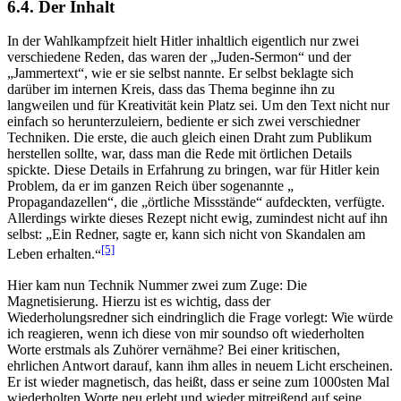
6.4. Der Inhalt
In der Wahlkampfzeit hielt Hitler inhaltlich eigentlich nur zwei
verschiedene Reden, das waren der „Juden-Sermon“ und der
„Jammertext“, wie er sie selbst nannte. Er selbst beklagte sich
darüber im internen Kreis, dass das Thema beginne ihn zu
langweilen und für Kreativität kein Platz sei. Um den Text nicht nur
einfach so herunterzuleiern, bediente er sich zwei verschiedner
Techniken. Die erste, die auch gleich einen Draht zum Publikum
herstellen sollte, war, dass man die Rede mit örtlichen Details
spickte. Diese Details in Erfahrung zu bringen, war für Hitler kein
Problem, da er im ganzen Reich über sogenannte „
Propagandazellen“, die „örtliche Missstände“ aufdeckten, verfügte.
Allerdings wirkte dieses Rezept nicht ewig, zumindest nicht auf ihn
selbst:
Ein Redner, sagte er, kann sich nicht von Skandalen am
[5]
Leben erhalten.
Hier kam nun Technik Nummer zwei zum Zuge: Die
Magnetisierung. Hierzu ist es wichtig, dass der
Wiederholungsredner sich eindringlich die Frage vorlegt: Wie würde
ich reagieren, wenn ich diese von mir soundso oft wiederholten
Worte erstmals als Zuhörer vernähme? Bei einer kritischen,
ehrlichen Antwort darauf, kann ihm alles in neuem Licht erscheinen.
Er ist wieder magnetisch, das heißt, dass er seine zum 1000sten Mal
wiederholten Worte neu erlebt und wieder mitreißend auf seine