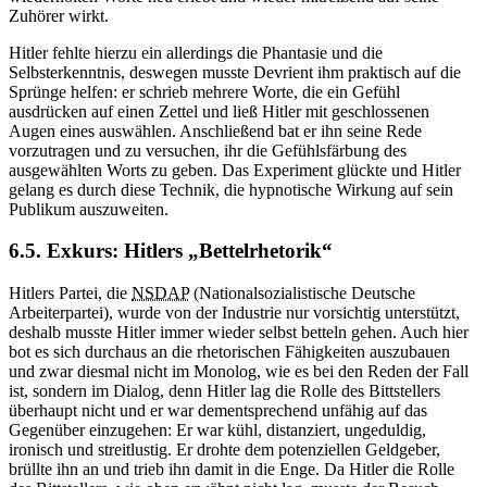
Zuhörer wirkt.
Hitler fehlte hierzu ein allerdings die Phantasie und die
Selbsterkenntnis, deswegen musste Devrient ihm praktisch auf die
Sprünge helfen: er schrieb mehrere Worte, die ein Gefühl
ausdrücken auf einen Zettel und ließ Hitler mit geschlossenen
Augen eines auswählen. Anschließend bat er ihn seine Rede
vorzutragen und zu versuchen, ihr die Gefühlsfärbung des
ausgewählten Worts zu geben. Das Experiment glückte und Hitler
gelang es durch diese Technik, die hypnotische Wirkung auf sein
Publikum auszuweiten.
6.5. Exkurs: Hitlers „Bettelrhetorik“
Hitlers Partei, die
NSDAP
(Nationalsozialistische Deutsche
Arbeiterpartei), wurde von der Industrie nur vorsichtig unterstützt,
deshalb musste Hitler immer wieder selbst betteln gehen. Auch hier
bot es sich durchaus an die rhetorischen Fähigkeiten auszubauen
und zwar diesmal nicht im Monolog, wie es bei den Reden der Fall
ist, sondern im Dialog, denn Hitler lag die Rolle des Bittstellers
überhaupt nicht und er war dementsprechend unfähig auf das
Gegenüber einzugehen: Er war kühl, distanziert, ungeduldig,
ironisch und streitlustig. Er drohte dem potenziellen Geldgeber,
brüllte ihn an und trieb ihn damit in die Enge. Da Hitler die Rolle