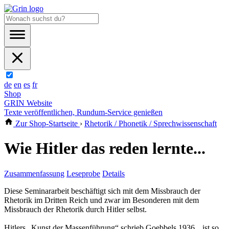
de
en
es
fr
Shop
GRIN Website
Texte veröffentlichen, Rundum-Service genießen
Zur Shop-Startseite
›
Rhetorik / Phonetik / Sprechwissenschaft
Wie Hitler das reden lernte...
Zusammenfassung
Leseprobe
Details
Diese Seminararbeit beschäftigt sich mit dem Missbrauch der
Rhetorik im Dritten Reich und zwar im Besonderen mit dem
Missbrauch der Rhetorik durch Hitler selbst.
Hitlers „Kunst der Massenführung“ schrieb Goebbels 1936, „ist so