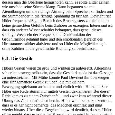
dessen man die Obertöne heraushören kann, es sollte Hitler zeigen
wie unschön seine Stimme klang. Dann begannen sie mit
Atemübungen um die richtige Atmung beim Sprechen zu finden und
die Stimmbänder in die richtige Spannung zu bringen. Devrient riet
Hitler frequenzmäßig im Bereich des Brustregisters zu bleiben um
keine gemischten Gefühle beim Zuhörer zu erzeugen. Interessant ist,
dass ein anderer Wissenschaftler behauptet, dass genau dieses
ständige Wechseln der Frequenz, die Denkfunktion der
Großhirnrinde gelähmt habe und den emotionalen Bereich des
Hirnstammes stärker aktivierte und so Hitler die Möglichkeit gab
seine Zuhörer in die gewünschte Richtung zu beeinflussen.
6.3. Die Gestik
Hitlers Gesten waren zu groß und wirkten zu aufgesetzt. Allerdings
sah er keineswegs selbst ein, dass die Gestik dazu da ist das Gesagte
zu unterstreichen. Mit Mühe konnte Paul Devrient ihn überzeugen
eine sinngemäßere Gestik zu üben, die mit kleinem
Bewegungsspielraum auskommt und ehrlich wirkt. Hierzu ließ er
Hitler eine Rede stumm nur mittels Gesten deklamieren. Bei dieser
Rede kam es zu einem Zwischenfall, und zwar kam während dieser
Übung das Zimmermädchen herein. Hitler war aber so konzentriert,
dass er es gar nicht bemerkte, das Mädchen erschrak und ging
wieder hinaus. Über diese Begebenheit wird deutlich, dass es Hitler
oft so ergeht, dass er vor lauter Konzentration sein Umfeld gar nicht