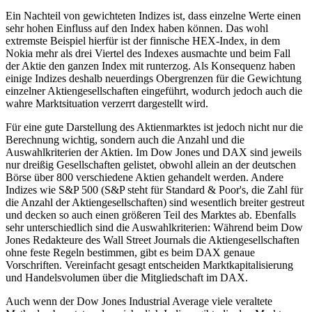
Ein Nachteil von gewichteten Indizes ist, dass einzelne Werte einen
sehr hohen Einfluss auf den Index haben können. Das wohl
extremste Beispiel hierfür ist der finnische HEX-Index, in dem
Nokia mehr als drei Viertel des Indexes ausmachte und beim Fall
der Aktie den ganzen Index mit runterzog. Als Konsequenz haben
einige Indizes deshalb neuerdings Obergrenzen für die Gewichtung
einzelner Aktiengesellschaften eingeführt, wodurch jedoch auch die
wahre Marktsituation verzerrt dargestellt wird.
Für eine gute Darstellung des Aktienmarktes ist jedoch nicht nur die
Berechnung wichtig, sondern auch die Anzahl und die
Auswahlkriterien der Aktien. Im Dow Jones und DAX sind jeweils
nur dreißig Gesellschaften gelistet, obwohl allein an der deutschen
Börse über 800 verschiedene Aktien gehandelt werden. Andere
Indizes wie S&P 500 (S&P steht für Standard & Poor's, die Zahl für
die Anzahl der Aktiengesellschaften) sind wesentlich breiter gestreut
und decken so auch einen größeren Teil des Marktes ab. Ebenfalls
sehr unterschiedlich sind die Auswahlkriterien: Während beim Dow
Jones Redakteure des Wall Street Journals die Aktiengesellschaften
ohne feste Regeln bestimmen, gibt es beim DAX genaue
Vorschriften. Vereinfacht gesagt entscheiden Marktkapitalisierung
und Handelsvolumen über die Mitgliedschaft im DAX.
Auch wenn der Dow Jones Industrial Average viele veraltete