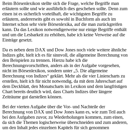
Beim Börsenlexikon stellte sich die Frage, welche Begriffe man
erläutern sollte und wie ausführlich dies geschehen sollte. Denn zum
einen ist es sicherlich vorteilhaft, die wichtigsten Begriffe zu
erläutern, andererseits gibt es sowohl in Buchform als auch im
Internet schon sehr viele Börsenlexika, auf die man zurückgreifen
kann. Da das Lexikon notwendigerweise nur einige Begriffe enthält
und um die Lesbarkeit zu erhöhen, habe ich keine Verweise auf die
Einträge gesetzt.
Da es neben dem DAX und Dow Jones noch viele weitere ähnliche
Indizes gibt, hielt ich es für sinnvoll, die allgemeine Berechnung von
den Beispielen zu trennen. Hierzu habe ich die
Berechnungsvorschriften, anders als in der Aufgabe vorgesehen,
nicht im Börsenlexikon, sondern unter „5. Die allgemeine
Berechnung von Indizes“ geklärt. Mehr als die vier Liniencharts zu
erstellen, hielt ich für nicht notwendig, da mit dem Jahreschart auf
dem Deckblatt, den Monatscharts im Lexikon und dem langfristigen
Chart bereits deutlich wird, dass Charts Indizes über längere
Zeiträume gut darstellen können.
Bei der vierten Aufgabe über die Vor- und Nachteile der
Berechnung von DAX und Dow Jones kann es, wie zum Teil auch
bei den Aufgaben zuvor, zu Wiederholungen kommen, zum einen,
da sich die Themen logischerweise überschneiden und zum anderen,
um den Inhalt jedes einzelnen Kapitels für sich genommen