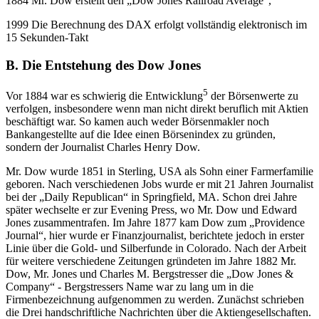
1884 Mr. Dow erstellt den „Dow Jones Railroad Average“,
1999 Die Berechnung des DAX erfolgt vollständig elektronisch im
15 Sekunden-Takt
B. Die Entstehung des Dow Jones
5
Vor 1884 war es schwierig die Entwicklung
der Börsenwerte zu
verfolgen, insbesondere wenn man nicht direkt beruflich mit Aktien
beschäftigt war. So kamen auch weder Börsenmakler noch
Bankangestellte auf die Idee einen Börsenindex zu gründen,
sondern der Journalist Charles Henry Dow.
Mr. Dow wurde 1851 in Sterling, USA als Sohn einer Farmerfamilie
geboren. Nach verschiedenen Jobs wurde er mit 21 Jahren Journalist
bei der „Daily Republican“ in Springfield, MA. Schon drei Jahre
später wechselte er zur Evening Press, wo Mr. Dow und Edward
Jones zusammentrafen. Im Jahre 1877 kam Dow zum „Providence
Journal“, hier wurde er Finanzjournalist, berichtete jedoch in erster
Linie über die Gold- und Silberfunde in Colorado. Nach der Arbeit
für weitere verschiedene Zeitungen gründeten im Jahre 1882 Mr.
Dow, Mr. Jones und Charles M. Bergstresser die „Dow Jones &
Company“ - Bergstressers Name war zu lang um in die
Firmenbezeichnung aufgenommen zu werden. Zunächst schrieben
die Drei handschriftliche Nachrichten über die Aktiengesellschaften.