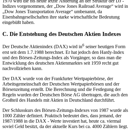
1970 wird die bis heute letzte Änderung an der Struktur der DJ -
Indizes vorgenommen, der „Dow Jones Railroad Average“ wird in
„Dow Jones Transportation Average“ umbenannt, da
Eisenbahngesellschaften ihre starke wirtschaftliche Bedeutung
eingebüßt haben.
C. Die Entstehung des Deutschen Aktien Indexes
6
Der Deutsche Aktienindex (DAX) wird in
seiner heutigen Form
erst seit dem 1.7.1988 berechnet. Er hat jedoch den Hardy-Index
und den Börsen-Zeitungs-Index als Vorgänger, so dass man die
Entwicklung des deutschen Aktienmarktes seit 1959 recht gut
nachvollziehen kann.
Der DAX wurde von der Frankfurter Wertpapierbörse, der
Arbeitsgemeinschaft der Deutschen Wertpapierbörsen und der
Börsenzeitung erstellt. Die Berechnung und die Festlegung der
Regeln wurden der Deutschen Börse AG übertragen, die auch den
Großteil des Handels mit Aktien in Deutschland durchführt.
Der Schlusskurs des Börsen-Zeitungs-Indexes von 1987 wurde als
1000 Zähler definiert. Praktisch bedeutet dies, dass jemand, der
1987/1988 in die DAX - Werte investiert hat, heute ca. viermal
soviel Geld besitzt, da der aktuelle Kurs bei ca. 4000 Zählern liegt.