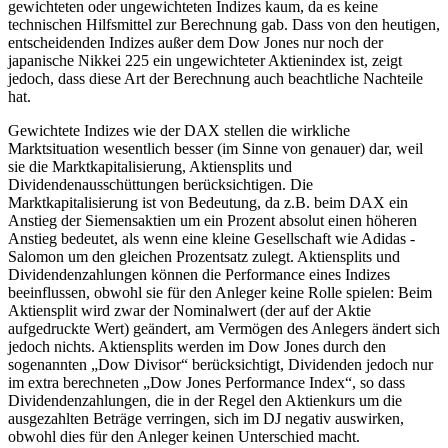
gewichteten oder ungewichteten Indizes kaum, da es keine
technischen Hilfsmittel zur Berechnung gab. Dass von den heutigen,
entscheidenden Indizes außer dem Dow Jones nur noch der
japanische Nikkei 225 ein ungewichteter Aktienindex ist, zeigt
jedoch, dass diese Art der Berechnung auch beachtliche Nachteile
hat.
Gewichtete Indizes wie der DAX stellen die wirkliche
Marktsituation wesentlich besser (im Sinne von genauer) dar, weil
sie die Marktkapitalisierung, Aktiensplits und
Dividendenausschüttungen berücksichtigen. Die
Marktkapitalisierung ist von Bedeutung, da z.B. beim DAX ein
Anstieg der Siemensaktien um ein Prozent absolut einen höheren
Anstieg bedeutet, als wenn eine kleine Gesellschaft wie Adidas -
Salomon um den gleichen Prozentsatz zulegt. Aktiensplits und
Dividendenzahlungen können die Performance eines Indizes
beeinflussen, obwohl sie für den Anleger keine Rolle spielen: Beim
Aktiensplit wird zwar der Nominalwert (der auf der Aktie
aufgedruckte Wert) geändert, am Vermögen des Anlegers ändert sich
jedoch nichts. Aktiensplits werden im Dow Jones durch den
sogenannten „Dow Divisor“ berücksichtigt, Dividenden jedoch nur
im extra berechneten „Dow Jones Performance Index“, so dass
Dividendenzahlungen, die in der Regel den Aktienkurs um die
ausgezahlten Beträge verringen, sich im DJ negativ auswirken,
obwohl dies für den Anleger keinen Unterschied macht.