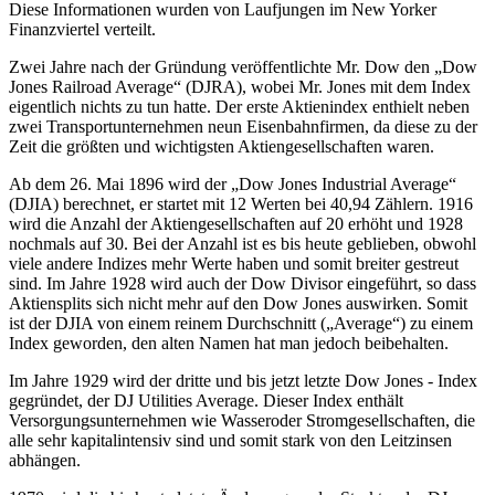
Diese Informationen wurden von Laufjungen im New Yorker
Finanzviertel verteilt.
Zwei Jahre nach der Gründung veröffentlichte Mr. Dow den „Dow
Jones Railroad Average“ (DJRA), wobei Mr. Jones mit dem Index
eigentlich nichts zu tun hatte. Der erste Aktienindex enthielt neben
zwei Transportunternehmen neun Eisenbahnfirmen, da diese zu der
Zeit die größten und wichtigsten Aktiengesellschaften waren.
Ab dem 26. Mai 1896 wird der „Dow Jones Industrial Average“
(DJIA) berechnet, er startet mit 12 Werten bei 40,94 Zählern. 1916
wird die Anzahl der Aktiengesellschaften auf 20 erhöht und 1928
nochmals auf 30. Bei der Anzahl ist es bis heute geblieben, obwohl
viele andere Indizes mehr Werte haben und somit breiter gestreut
sind. Im Jahre 1928 wird auch der Dow Divisor eingeführt, so dass
Aktiensplits sich nicht mehr auf den Dow Jones auswirken. Somit
ist der DJIA von einem reinem Durchschnitt („Average“) zu einem
Index geworden, den alten Namen hat man jedoch beibehalten.
Im Jahre 1929 wird der dritte und bis jetzt letzte Dow Jones - Index
gegründet, der DJ Utilities Average. Dieser Index enthält
Versorgungsunternehmen wie Wasseroder Stromgesellschaften, die
alle sehr kapitalintensiv sind und somit stark von den Leitzinsen
abhängen.