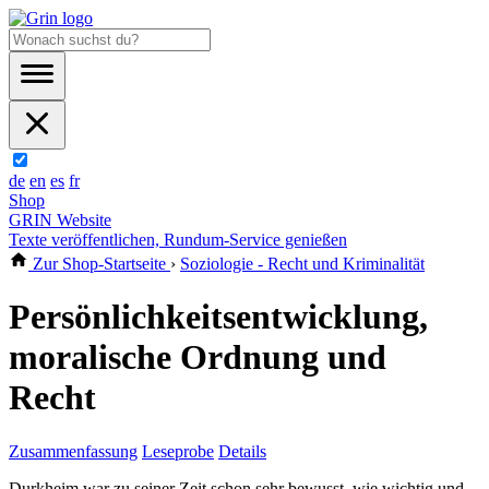
de
en
es
fr
Shop
GRIN Website
Texte veröffentlichen, Rundum-Service genießen
Zur Shop-Startseite
›
Soziologie - Recht und Kriminalität
Persönlichkeitsentwicklung,
moralische Ordnung und
Recht
Zusammenfassung
Leseprobe
Details
Durkheim war zu seiner Zeit schon sehr bewusst, wie wichtig und