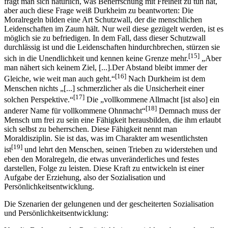
fragt man sich natürlich, was Beherrschung mit Freiheit zu tun hat,
aber auch diese Frage weiß Durkheim zu beantworten: Die
Moralregeln bilden eine Art Schutzwall, der die menschlichen
Leidenschaften im Zaum hält. Nur weil diese gezügelt werden, ist es
möglich sie zu befriedigen. In dem Fall, dass dieser Schutzwall
durchlässig ist und die Leidenschaften hindurchbrechen, stürzen sie
[15]
sich in die Unendlichkeit und kennen keine Grenze mehr.
„Aber
man nähert sich keinem Ziel, [...].Der Abstand bleibt immer der
[16]
Gleiche, wie weit man auch geht.“
Nach Durkheim ist dem
Menschen nichts „[...] schmerzlicher als die Unsicherheit einer
[17]
solchen Perspektive.“
Die „vollkommene Allmacht [ist also] ein
[18]
anderer Name für vollkommene Ohnmacht“
Demnach muss der
Mensch um frei zu sein eine Fähigkeit herausbilden, die ihm erlaubt
sich selbst zu beherrschen. Diese Fähigkeit nennt man
Moraldisziplin. Sie ist das, was im Charakter am wesentlichsten
[19]
ist
und lehrt den Menschen, seinen Trieben zu widerstehen und
eben den Moralregeln, die etwas unveränderliches und festes
darstellen, Folge zu leisten. Diese Kraft zu entwickeln ist einer
Aufgabe der Erziehung, also der Sozialisation und
Persönlichkeitsentwicklung.
Die Szenarien der gelungenen und der gescheiterten Sozialisation
und Persönlichkeitsentwicklung: