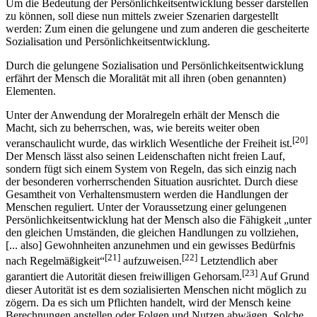
Um die Bedeutung der Persönlichkeitsentwicklung besser darstellen
zu können, soll diese nun mittels zweier Szenarien dargestellt
werden: Zum einen die gelungene und zum anderen die gescheiterte
Sozialisation und Persönlichkeitsentwicklung.
Durch die gelungene Sozialisation und Persönlichkeitsentwicklung
erfährt der Mensch die Moralität mit all ihren (oben genannten)
Elementen.
Unter der Anwendung der Moralregeln erhält der Mensch die
Macht, sich zu beherrschen, was, wie bereits weiter oben
[20]
veranschaulicht wurde, das wirklich Wesentliche der Freiheit ist.
Der Mensch lässt also seinen Leidenschaften nicht freien Lauf,
sondern fügt sich einem System von Regeln, das sich einzig nach
der besonderen vorherrschenden Situation ausrichtet. Durch diese
Gesamtheit von Verhaltensmustern werden die Handlungen der
Menschen reguliert. Unter der Voraussetzung einer gelungenen
Persönlichkeitsentwicklung hat der Mensch also die Fähigkeit „unter
den gleichen Umständen, die gleichen Handlungen zu vollziehen,
[... also] Gewohnheiten anzunehmen und ein gewisses Bedürfnis
[21]
[22]
nach Regelmäßigkeit“
aufzuweisen.
Letztendlich aber
[23]
garantiert die Autorität diesen freiwilligen Gehorsam.
Auf Grund
dieser Autorität ist es dem sozialisierten Menschen nicht möglich zu
zögern. Da es sich um Pflichten handelt, wird der Mensch keine
Berechnungen anstellen oder Folgen und Nutzen abwägen. Solche