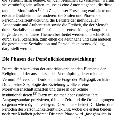
die Vernunft nicht genüge, um den Menschen zu vermitteln, warum
sie vernünftig sein sollten, müsse es eine Autorität geben, die diese
[1]
rationale Moral stützt.
Im Zuge dieser Forschung erarbeitete und
erklärte Durkheim unter anderem die Stufen und Phasen der
Persönlichkeitsentwicklung, die Begriffe der individuellen
Autonomie und Authentizität sowie die Freiheit, die der Mensch
durch Sozialisation und Persönlichkeitsentwicklung erlangt. Im
folgenden sollen diese Themen bearbeitet werden und schließlich
durch zwei Szenarien, zum einen die gelungene und zum anderen
die gescheiterte Sozialisation und Persönlichkeitsentwicklung,
dargestellt werden.
Die Phasen der Persönlichkeitsentwicklung:
Durch die Abstraktion der autoritätsverleihenden Elemente der
Religion und der anschließenden Verknüpfung derer mit der
[2]
Vernunft
, versucht Durkheim die Frage der Pädagogik zu klären.
Durch seine Soziologie der Erziehung wollte er eine
Moralwissenschaft schaffen und diese in der Schule
[3]
institutionalisieren.
Dazu müsse man aber zunächst ihre
Ausgangspunkte präzisieren, d.h. die Zeit- und die Ortbedingungen
so genau wie möglich festlegen. Dazu unterscheidet Durkheim drei
Perioden der Persönlichkeitsentwicklung, wobei die ersten beiden
noch zur Kindheit gehören: Die erste Phase wird „fast gänzlich in