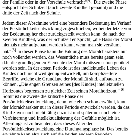
[4]
der Familie oder in der Vorschule verbracht“
. Die zweite Phase
entspricht der Schulzeit (auch zweite Kindheit genannt) und die
dritte der Zeit nach der Schule.
Jedem dieser Abschnitte wird eine besondere Bedeutung im Verlauf
der Persönlichkeitsentwicklung zugeschrieben, wobei der letzte von
der Bedeutung her eher zurückgestellt werden kann, da nach der
zweiten Kindheit, was der Schulzeit entspricht, „die Basis der Moral
niemals mehr aufgebaut werden kann, wenn man sie versäumt
[5]
hat.“
In dieser Phase kann die Bildung des Moralcharakters nur
noch vollendet werden, das Wesentliche muss bereits getan sein,
d.h. die grundlegenden Elemente der Moral müssen schon gebildet
worden sein. In der ersten Periode ist das intellektuelle Leben des
Kindes noch nicht weit genug entwickelt, um kompliziertere
Begriffe, welche die Grundlage der Moralität sind, aufbauen zu
können. „Die engen Grenzen seines [des Kindes] intellektuellen
[6]
Horizontes begrenzen zu gleicher Zeit seinen Moralhorizont.“
Somit ist die zweite die kritische Phase der
Persönlichkeitsentwicklung, denn, wie eben schon erwähnt, kann
der Moralcharakter nur in dieser Periode entwickelt werden, da das
Kind zuvor noch nicht fähig dazu ist und später nur noch eine
Verfeinerung und Intellektualisierung der Gefühle möglich ist.
Allerdings ist zu beachten, dass dieses Alter der
Persönlichkeitsentwicklung eine Durchgangsphase ist. Das bereits
erwähnte kann also auch auf die beiden anderen Perioden