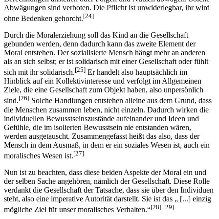
Abwägungen sind verboten. Die Pflicht ist unwiderlegbar, ihr wird
[24]
ohne Bedenken gehorcht.
Durch die Moralerziehung soll das Kind an die Gesellschaft
gebunden werden, denn dadurch kann das zweite Element der
Moral entstehen. Der sozialisierte Mensch hängt mehr an anderen
als an sich selbst; er ist solidarisch mit einer Gesellschaft oder fühlt
[25]
sich mit ihr solidarisch.
Er handelt also hauptsächlich im
Hinblick auf ein Kollektivinteresse und verfolgt im Allgemeinen
Ziele, die eine Gesellschaft zum Objekt haben, also unpersönlich
[26]
sind.
Solche Handlungen entstehen alleine aus dem Grund, dass
die Menschen zusammen leben, nicht einzeln. Dadurch wirken die
individuellen Bewusstseinszustände aufeinander und Ideen und
Gefühle, die im isolierten Bewusstsein nie entstanden wären,
werden ausgetauscht. Zusammengefasst heißt das also, dass der
Mensch in dem Ausmaß, in dem er ein soziales Wesen ist, auch ein
[27]
moralisches Wesen ist.
Nun ist zu beachten, dass diese beiden Aspekte der Moral ein und
der selben Sache angehören, nämlich der Gesellschaft. Diese Rolle
verdankt die Gesellschaft der Tatsache, dass sie über den Individuen
steht, also eine imperative Autorität darstellt. Sie ist das „ [...] einzig
[28]
[29]
mögliche Ziel für unser moralisches Verhalten.“