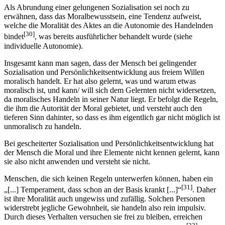
Als Abrundung einer gelungenen Sozialisation sei noch zu
erwähnen, dass das Moralbewusstsein, eine Tendenz aufweist,
welche die Moralität des Aktes an die Autonomie des Handelnden
[30]
bindet
, was bereits ausführlicher behandelt wurde (siehe
individuelle Autonomie).
Insgesamt kann man sagen, dass der Mensch bei gelingender
Sozialisation und Persönlichkeitsentwicklung aus freiem Willen
moralisch handelt. Er hat also gelernt, was und warum etwas
moralisch ist, und kann/ will sich dem Gelernten nicht widersetzen,
da moralisches Handeln in seiner Natur liegt. Er befolgt die Regeln,
die ihm die Autorität der Moral gebietet, und versteht auch den
tieferen Sinn dahinter, so dass es ihm eigentlich gar nicht möglich ist
unmoralisch zu handeln.
Bei gescheiterter Sozialisation und Persönlichkeitsentwicklung hat
der Mensch die Moral und ihre Elemente nicht kennen gelernt, kann
sie also nicht anwenden und versteht sie nicht.
Menschen, die sich keinen Regeln unterwerfen können, haben ein
[31]
„[...] Temperament, dass schon an der Basis krankt [...]“
. Daher
ist ihre Moralität auch ungewiss und zufällig. Solchen Personen
widerstrebt jegliche Gewohnheit, sie handeln also rein impulsiv.
Durch dieses Verhalten versuchen sie frei zu bleiben, erreichen