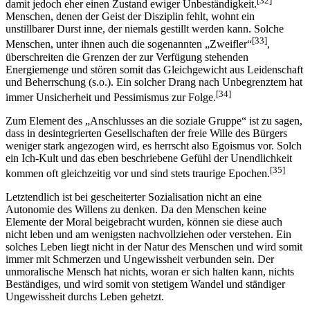
[32]
damit jedoch eher einen Zustand ewiger Unbeständigkeit.
Menschen, denen der Geist der Disziplin fehlt, wohnt ein
unstillbarer Durst inne, der niemals gestillt werden kann. Solche
[33]
Menschen, unter ihnen auch die sogenannten „Zweifler“
,
überschreiten die Grenzen der zur Verfügung stehenden
Energiemenge und stören somit das Gleichgewicht aus Leidenschaft
und Beherrschung (s.o.). Ein solcher Drang nach Unbegrenztem hat
[34]
immer Unsicherheit und Pessimismus zur Folge.
Zum Element des „Anschlusses an die soziale Gruppe“ ist zu sagen,
dass in desintegrierten Gesellschaften der freie Wille des Bürgers
weniger stark angezogen wird, es herrscht also Egoismus vor. Solch
ein Ich-Kult und das eben beschriebene Gefühl der Unendlichkeit
[35]
kommen oft gleichzeitig vor und sind stets traurige Epochen.
Letztendlich ist bei gescheiterter Sozialisation nicht an eine
Autonomie des Willens zu denken. Da den Menschen keine
Elemente der Moral beigebracht wurden, können sie diese auch
nicht leben und am wenigsten nachvollziehen oder verstehen. Ein
solches Leben liegt nicht in der Natur des Menschen und wird somit
immer mit Schmerzen und Ungewissheit verbunden sein. Der
unmoralische Mensch hat nichts, woran er sich halten kann, nichts
Beständiges, und wird somit von stetigem Wandel und ständiger
Ungewissheit durchs Leben gehetzt.