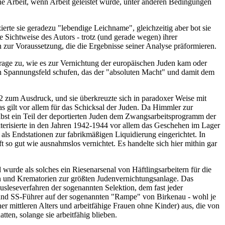
che Arbeit, wenn Arbeit geleistet wurde, unter anderen Bedingungen
ierte sie geradezu "lebendige Leichname", gleichzeitig aber bot sie
 Sichtweise des Autors - trotz (und gerade wegen) ihrer
 zur Voraussetzung, die die Ergebnisse seiner Analyse präformieren.
Frage zu, wie es zur Vernichtung der europäischen Juden kam oder
 Spannungsfeld schufen, das der "absoluten Macht" und damit dem
 zum Ausdruck, und sie überkreuzte sich in paradoxer Weise mit
 gilt vor allem für das Schicksal der Juden. Da Himmler zur
selbst ein Teil der deportierten Juden dem Zwangsarbeitsprogramm der
erisierte in den Jahren 1942-1944 vor allem das Geschehen im Lager
ls Endstationen zur fabrikmäßigen Liquidierung eingerichtet. In
so gut wie ausnahmslos vernichtet. Es handelte sich hier mithin gar
urde als solches ein Riesenarsenal von Häftlingsarbeitern für die
rn und Krematorien zur größten Judenvernichtungsanlage. Das
usleseverfahren der sogenannten Selektion, dem fast jeder
und SS-Führer auf der sogenannten "Rampe" von Birkenau - wohl je
r mittleren Alters und arbeitfähige Frauen ohne Kinder) aus, die von
en, solange sie arbeitfähig blieben.