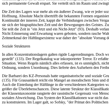
sich permanente Gewalt erspart. Sie verteilt sich im Raum und zwing
Die Zeit des Lagers war mehr als ein äußerer Zwang, wie er jeder so
Hoffnung. Absolute Macht übertrifft die bekannten Formen organisiert
Kontinuität der inneren Zeit, kappt die Verbindungen zwischen Verga
sie sich der biographischen Zeit und der Bewegungen des Geistes. Zude
Sie teilt die Zeit in "ein Jetzt und ein Nicht-Jetzt" (93). Deshalb v
Nicht Erinnerung und Erwartung waren geboten, sondern rasche Wahr
Zeitmerkmal der Häftlingsexistenz war daher der "absolute Vorrang d
Soziale Strukturen
In allen Konzentrationslagern galten rigide Lagerordnungen. Doch wu
gestellt" (133). Der Regelkatalog war inkorporierter Terror. Er erfaßte
Situation. Wenn Regeln nämlich alles erfassen, ist es unmöglich, nic
Ordnung, sondern Unordnung. Dies lieferte den Aufsehern den Freib
Die Barbarei des KZ-Personals hatte organisatorische und soziale G
(135). Für Grausamkeit reicht ein Mangel an moralischem Sinn und die
Auch die Einteilung der Häftlinge in die verschiedenen Kategorien wa
größer die Überlebenschancen. Diese latente Struktur der Klassifikat
der Klassentaxonomie rangierte der rassistische Gegensatz von Mensc
sozialen Abweichung. Das System der Klassifikationen war nicht das P
zu konstruieren. Im Lager galt, so Sofsky, "der Primat des Politischen