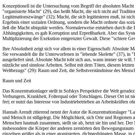
Konzeptionell ist die Untersuchung vom Begriff der absoluten Macht g
"organisierte Macht" (29), das heißt Macht, die sich nicht auf Tradit
Legitimationszwänge" (32); Macht, die sich legitimieren muß, ist nich
Ergebnis einer sozialen Ordnung, sondern die Macht ordnete das sozia
ließ die Macht ubiquitär werden. Normalerweise entstehen durch die
Abhängigkeiten, es gab Korruption und Erpreßbarkeit. Aber das Syst
Multiplizierung der Exekution entgrenzter Gewalt. Diese "schiere Gew
Ihre Absolutheit zeigt sich vor allem in einer Eigenschaft: Absolute 
Sie verwandelt die ihr Unterworfenen in "lebende Skelette" (37), in
ausgeliefert sind. Absolute Macht tobt sich aus, wann immer sie will.
nützliche und sinnlose Arbeiten. Selbst mit dem Töten, diesem letzte
Weltbezugs" (29): Raum und Zeit, die Selbstverständnisse des Mensche
Raum und Zeit
Das Konzentrationlager stellt in Sofskys Perspektive die Welt gerade
Verhungern, Krankheit, Folterqual oder Totschlagen. Dieser Ort ist 
frei; er nutzt das Interesse von Industriebetrieben an Arbeitskräften 
Hannah Arendt zitierend nennt der Autor die Konzentrationslager "L
und Mensch ist stillgelegt. Die Möglichkeit, sich Orte und Regionen
Menschen hautnah zusammen, stellt sie ab, hetzt sie hin und her. Der
insbesondere die Körper der anderen zerstörten den Bewegungsraum (
einzelnen größer als in einer atomisierten, dichtgedrängten Masse, in