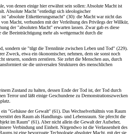
e, von denen einige hier erwähnt sein sollen: Absolute Macht ist
lt. Absolute Macht "entledigt sich ideologischer
 ist "absolute Etikettierungsmacht" (30): die Macht war nicht das
 von Macht, verbunden mit der Verleihung des Privilegs der Willkür,
hung der "absoluten Macht" erwarten lassen. Zwar gab es diese
 die Beeinträchtigung mehr als wettgemacht durch die
od, sondern sie "tilgt die Trennlinie zwischen Leben und Tod" (229).
derer Zweck, etwa ein ökonomischer, nehmen, dem sie sonst noch
cht steuern, sondern zerstören. Sie zehrt die Menschen aus, durch
ansformiert sie die universalen Strukturen des menschlichen
 einem Zustand zu halten, dessen Ende der Tod ist, der Tod durch
ksamen Terror und läßt einige Geschundene zu Demonstrationszwecken
platz.
g, ein "Gehäuse der Gewalt" (61). Das Wechselverhältnis von Raum
 zerstört den Raum als Handlungs- und Lebensraum. Sie pfercht die
bjekt im Raum" (61). Aber nicht allein die Gewalt der Aufseher,
nnere Verbindung und Einheit. Nirgendwo ist die Verlassenheit des
 Raums ist eine bevorzugte Technologie absoluter Macht, mit der sie