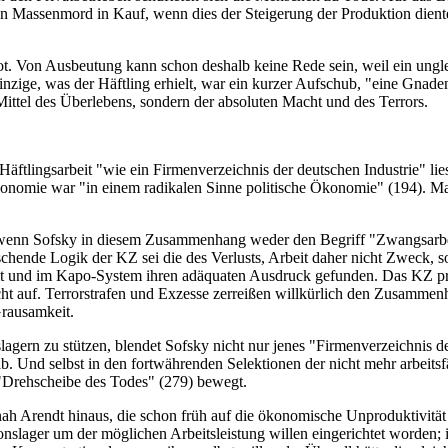
 den Massenmord in Kauf, wenn dies der Steigerung der Produktion dient
. Von Ausbeutung kann schon deshalb keine Rede sein, weil ein unglei
inzige, was der Häftling erhielt, war ein kurzer Aufschub, "eine Gnade
ittel des Überlebens, sondern der absoluten Macht und des Terrors.
Häftlingsarbeit "wie ein Firmenverzeichnis der deutschen Industrie" lie
konomie war "in einem radikalen Sinne politische Ökonomie" (194). Ma
enn Sofsky in diesem Zusammenhang weder den Begriff "Zwangsarbeit" 
schende Logik der KZ sei die des Verlusts, Arbeit daher nicht Zweck, 
t und im Kapo-System ihren adäquaten Ausdruck gefunden. Das KZ pro
ht auf. Terrorstrafen und Exzesse zerreißen willkürlich den Zusammen
rausamkeit.
gern zu stützen, blendet Sofsky nicht nur jenes "Firmenverzeichnis de
ab. Und selbst in den fortwährenden Selektionen der nicht mehr arbeitsf
e "Drehscheibe des Todes" (279) bewegt.
Arendt hinaus, die schon früh auf die ökonomische Unproduktivität d
onslager um der möglichen Arbeitsleistung willen eingerichtet worden;