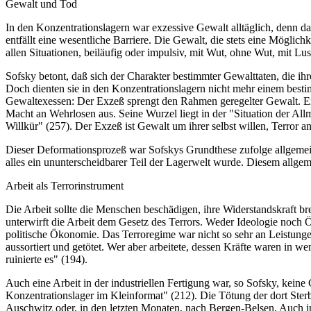
Gewalt und Tod
In den Konzentrationslagern war exzessive Gewalt alltäglich, denn da
entfällt eine wesentliche Barriere. Die Gewalt, die stets eine Möglic
allen Situationen, beiläufig oder impulsiv, mit Wut, ohne Wut, mit Lus
Sofsky betont, daß sich der Charakter bestimmter Gewalttaten, die ihre
Doch dienten sie in den Konzentrationslagern nicht mehr einem best
Gewaltexessen: Der Exzeß sprengt den Rahmen geregelter Gewalt. Er is
Macht an Wehrlosen aus. Seine Wurzel liegt in der "Situation der Allma
Willkür" (257). Der Exzeß ist Gewalt um ihrer selbst willen, Terror a
Dieser Deformationsprozeß war Sofskys Grundthese zufolge allgemein
alles ein ununterscheidbarer Teil der Lagerwelt wurde. Diesem allgem
Arbeit als Terrorinstrument
Die Arbeit sollte die Menschen beschädigen, ihre Widerstandskraft bre
unterwirft die Arbeit dem Gesetz des Terrors. Weder Ideologie noch 
politische Ökonomie. Das Terroregime war nicht so sehr an Leistungen
aussortiert und getötet. Wer aber arbeitete, dessen Kräfte waren in 
ruinierte es" (194).
Auch eine Arbeit in der industriellen Fertigung war, so Sofsky, kein
Konzentrationslager im Kleinformat" (212). Die Tötung der dort Sterb
Auschwitz oder, in den letzten Monaten, nach Bergen-Belsen. Auch in