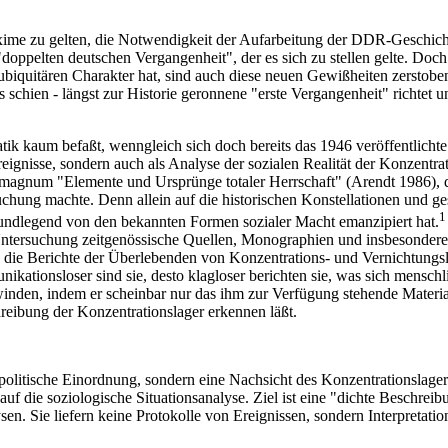
xime zu gelten, die Notwendigkeit der Aufarbeitung der DDR-Geschich
ppelten deutschen Vergangenheit", der es sich zu stellen gelte. Doch 
biquitären Charakter hat, sind auch diese neuen Gewißheiten zerstobe
 schien - längst zur Historie geronnene "erste Vergangenheit" richtet
tik kaum befaßt, wenngleich sich doch bereits das 1946 veröffentlich
ignisse, sondern auch als Analyse der sozialen Realität der Konzentra
s magnum "Elemente und Ursprünge totaler Herrschaft" (Arendt 1986), d
chung machte. Denn allein auf die historischen Konstellationen und ge
1
rundlegend von den bekannten Formen sozialer Macht emanzipiert hat.
ne Untersuchung zeitgenössische Quellen, Monographien und insbesonde
ß die Berichte der Überlebenden von Konzentrations- und Vernichtungsla
nikationsloser sind sie, desto klagloser berichten sie, was sich mensc
nden, indem er scheinbar nur das ihm zur Verfügung stehende Material 
chreibung der Konzentrationslager erkennen läßt.
olitische Einordnung, sondern eine Nachsicht des Konzentrationslagers 
f die soziologische Situationsanalyse. Ziel ist eine "dichte Beschrei
en. Sie liefern keine Protokolle von Ereignissen, sondern Interpretat