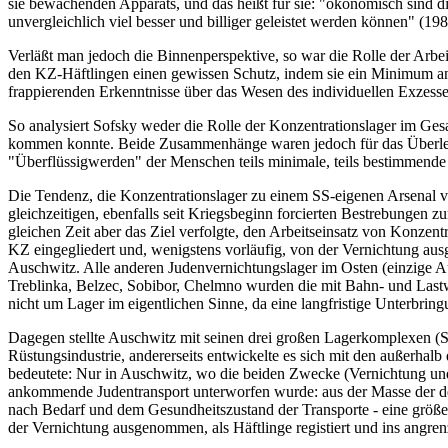
sie bewachenden Apparats, und das heißt für sie: "ökonomisch sind di
unvergleichlich viel besser und billiger geleistet werden können" (198
Verläßt man jedoch die Binnenperspektive, so war die Rolle der Arbeit
den KZ-Häftlingen einen gewissen Schutz, indem sie ein Minimum an V
frappierenden Erkenntnisse über das Wesen des individuellen Exzesses
So analysiert Sofsky weder die Rolle der Konzentrationslager im Ges
kommen konnte. Beide Zusammenhänge waren jedoch für das Überleb
"Überflüssigwerden" der Menschen teils minimale, teils bestimmende
Die Tendenz, die Konzentrationslager zu einem SS-eigenen Arsenal 
gleichzeitigen, ebenfalls seit Kriegsbeginn forcierten Bestrebungen
gleichen Zeit aber das Ziel verfolgte, den Arbeitseinsatz von Konzent
KZ eingegliedert und, wenigstens vorläufig, von der Vernichtung a
Auschwitz. Alle anderen Judenvernichtungslager im Osten (einzige A
Treblinka, Belzec, Sobibor, Chelmno wurden die mit Bahn- und Lastwa
nicht um Lager im eigentlichen Sinne, da eine langfristige Unterbrin
Dagegen stellte Auschwitz mit seinen drei großen Lagerkomplexen (St
Rüstungsindustrie, andererseits entwickelte es sich mit den außerha
bedeutete: Nur in Auschwitz, wo die beiden Zwecke (Vernichtung und 
ankommende Judentransport unterworfen wurde: aus der Masse der de
nach Bedarf und dem Gesundheitszustand der Transporte - eine größer
der Vernichtung ausgenommen, als Häftlinge registiert und ins angre