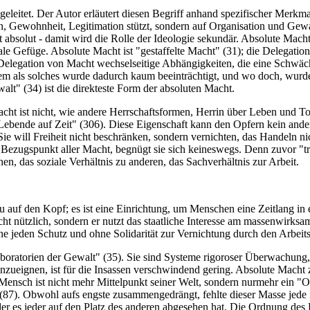
eleitet. Der Autor erläutert diesen Begriff anhand spezifischer Merkmal
ion, Gewohnheit, Legitimation stützt, sondern auf Organisation und Gewa
t absolut - damit wird die Rolle der Ideologie sekundär. Absolute Macht
le Gefüge. Absolute Macht ist "gestaffelte Macht" (31); die Delegation
 Delegation von Macht wechselseitige Abhängigkeiten, die eine Schwäc
em als solches wurde dadurch kaum beeinträchtigt, und wo doch, wurde
alt" (34) ist die direkteste Form der absoluten Macht.
Macht ist nicht, wie andere Herrschaftsformen, Herrin über Leben und T
 "Lebende auf Zeit" (306). Diese Eigenschaft kann den Opfern kein an
 Sie will Freiheit nicht beschränken, sondern vernichten, das Handeln ni
n Bezugspunkt aller Macht, begnügt sie sich keineswegs. Denn zuvor "tr
n, das soziale Verhältnis zu anderen, das Sachverhältnis zur Arbeit.
zu auf den Kopf; es ist eine Einrichtung, um Menschen eine Zeitlang in
nicht nützlich, sondern er nutzt das staatliche Interesse am massenwir
ohne jeden Schutz und ohne Solidarität zur Vernichtung durch den Arbeits
aboratorien der Gewalt" (35). Sie sind Systeme rigoroser Überwachun
 anzueignen, ist für die Insassen verschwindend gering. Absolute Macht
 Mensch ist nicht mehr Mittelpunkt seiner Welt, sondern nurmehr ein "O
87). Obwohl aufs engste zusammengedrängt, fehlte dieser Masse jede i
 der es jeder auf den Platz des anderen abgesehen hat. Die Ordnung des