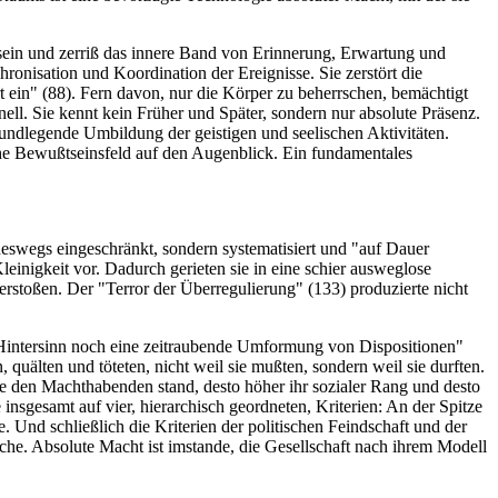
tsein und zerriß das innere Band von Erinnerung, Erwartung und
ronisation und Koordination der Ereignisse. Sie zerstört die
 ein" (88). Fern davon, nur die Körper zu beherrschen, bemächtigt
nell. Sie kennt kein Früher und Später, sondern nur absolute Präsenz.
grundlegende Umbildung der geistigen und seelischen Aktivitäten.
he Bewußtseinsfeld auf den Augenblick. Ein fundamentales
neswegs eingeschränkt, sondern systematisiert und "auf Dauer
Kleinigkeit vor. Dadurch gerieten sie in eine schier ausweglose
erstoßen. Der "Terror der Überregulierung" (133) produzierte nicht
 Hintersinn noch eine zeitraubende Umformung von Dispositionen"
quälten und töteten, nicht weil sie mußten, sondern weil sie durften.
se den Machthabenden stand, desto höher ihr sozialer Rang und desto
nsgesamt auf vier, hierarchisch geordneten, Kriterien: An der Spitze
Und schließlich die Kriterien der politischen Feindschaft und der
che. Absolute Macht ist imstande, die Gesellschaft nach ihrem Modell