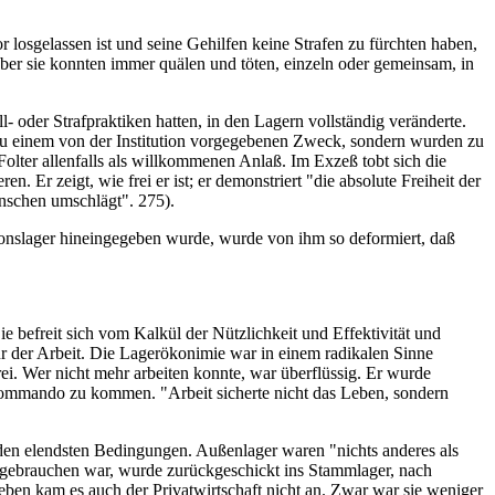
 losgelassen ist und seine Gehilfen keine Strafen zu fürchten haben,
 aber sie konnten immer quälen und töten, einzeln oder gemeinsam, in
l- oder Strafpraktiken hatten, in den Lagern vollständig veränderte.
 zu einem von der Institution vorgegebenen Zweck, sondern wurden zu
olter allenfalls als willkommenen Anlaß. Im Exzeß tobt sich die
 Er zeigt, wie frei er ist; er demonstriert "die absolute Freiheit der
enschen umschlägt". 275).
onslager hineingegeben wurde, wurde von ihm so deformiert, daß
e befreit sich vom Kalkül der Nützlichkeit und Effektivität und
ur der Arbeit. Die Lagerökonimie war in einem radikalen Sinne
ei. Wer nicht mehr arbeiten konnte, war überflüssig. Er wurde
es Kommando zu kommen. "Arbeit sicherte nicht das Leben, sondern
r den elendsten Bedingungen. Außenlager waren "nichts anderes als
zu gebrauchen war, wurde zurückgeschickt ins Stammlager, nach
ben kam es auch der Privatwirtschaft nicht an. Zwar war sie weniger