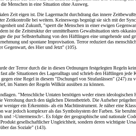
t die Menschen in eine Situation ohne Ausweg.
zialen Zeit eigen ist. Die Lagermacht durchdrang das innere Zeitbewuß
er Zeitkontrolle bei weitem. Keineswegs begnügt sie sich mit der Synch
ngenheit und Zukunft, "sperrt die Menschen in einer ewigen Gegenwart
m ist die Zeitstruktur der unmittelbaren Gewaltsituation stets okkasio
erlangte die pur Selbsterhaltung von den Häftlingen eine umgehende und 
nehmung und spontane Improvisation. Terror reduziert das menschlic
er Gegenwart, des Hier und Jetzt" (105).
rde der Terror durch die in diesen Ordnungen festgelegten Regeln kei
 fast alle Situationen des Lageralltags und schrieb den Häftlingen jede 
ht gegen eine Regel in diesem "Dschungel von Strafanlässen" (247) zu v
rief, im Namen der Regeln Willkür ausüben zu können.
rundlagen. "Menschliche Untaten benötigen weder einen ideologischen
 Verrohung durch den täglichen Dienstbetrieb. Die Aufseher prügelten, 
r weniger ein Erkenntnis- als ein Machtinstrument. Je näher eine Klas
ion war jedoch komplexer als das Symbolsystem der Farben. Sie beruhte i
h und >Untermensch<. Es folgte der geographische und nationale Code. 
rodukt gesellschaftlicher Ungleichheit, sondern deren wichtigste Ursa
 über das Soziale" (143).