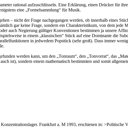
rameter rational aufzuschlüsseln. Eine Erklärung, einen Drücker für ih
enigstens eine „Formelsammlung“ für Musik.
ehen – nicht der Frage nachgegangen werden, ob innerhalb eines Stücke
 nämlich gar keine Frage, sondern ein Charakteristikum, von dem jede 
der auch Negierung gültiger Konventionen bestimmen ja unsere Affinit
spielsweise in einem „klassischen“ Stück auf eine Dominante die Subd
allelfunktionen in jedwedem Popstück (sehr groß). Dass immer weniger
le.
 gefunden werden kann, um den „Tonraum“, den „Tonvorrat“, das „Mate
 auch ist), sondern einem mathematisch bestimmten und somit allgemein
zentrationslager. Frankfurt a. M 1993, erschienen in: >Politische Vier