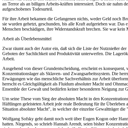
an Terror als an billigen Arbeits-kräften interessiert. Doch sie nahm
aufgeschobenes Todesurteil.
Für ihre Arbeit bekamen die Gefangenen nichts, weder Geld noch Brot
sie wurden gehetzt, geschunden, bis alle Kraft aufgerieben war. Das e
Menschen beschädigen, ihre Widerstandskraft brechen. Sie war kein M
Arbeit als Überlebensmittel
Zwar räumt auch der Autor ein, daß sich die Liste der Nutznießer der 
Geboten der Sachlichkeit und Produktivität unterwerfen. Die Lagerö
Arbeit.
Ausgehend von dieser Grundentscheidung, erscheint es konsequent, w
Konzentrationslager als Sklaven- und Zwangsarbeitssystem. Die herr
Erwägungen wie das menschliche Sachverhältnis zur Arbeit überform
herrscht es Gleichgültigkeit als Fluidum absoluter Macht und Ohnmac
Ensemble der Gewalt und bedürfen keiner besonderen Neigung zur G
Um seine These vom Sieg der absoluten Macht in den Konzentrationsla
Häftlingen geleisteten Arbeit jede reale Bedeutung für ihr Überleben 
Situation absoluter Macht", in welcher der einzelne Gewaltträger di
Wolfgang Sofsky geht damit noch weit über Eugen Kogon oder Hannah 
hatten. Nirgends, so schrieb Hannah Arendt, seien bisher Konzentrati