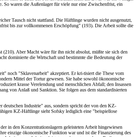
e. So waren die Außenlager für viele nur eine Zwischenfrist, ein
cher Tausch nicht stattfand. Die Häftlinge wurden nicht ausgenutzt,
nfrist bis zur vollkommenen Erschöpfung" (193). Die Arbeit sollte die
st (210). Aber Macht wäre für ihn nicht absolut, müßte sie sich den
cht dominierte die Wirtschaft und bestimmte die Bedeutung der
noch "Sklavenarbeit" akzeptiert. Er kri-tisiert die These vom
sondern Mittel der Tortur gewesen. Sie habe sowohl ökonomische
duziert krasse Verelendung und menschlichen Abfall; den Insassen
hang von Anlaß und Sanktion. Sie folgen aus dem standardisierten
r deutschen Industrie" aus, sondern spricht der von den KZ-
ähigen KZ-Häftlinge sieht Sofsky lediglich eine "beispiellose
er in den Konzentrationslagern geleisteten Arbeit hingewiesen
 ihre einzige ökonomische Funktion war und ist die Finanzierung des