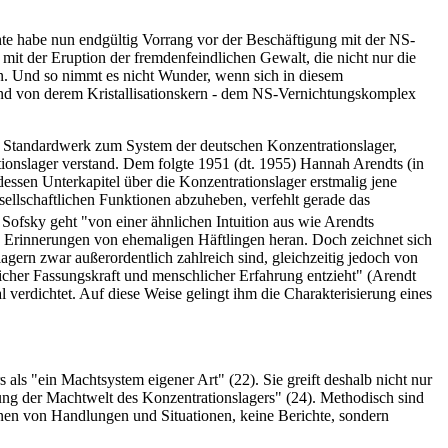
te habe nun endgültig Vorrang vor der Beschäftigung mit der NS-
mit der Eruption der fremdenfeindlichen Gewalt, die nicht nur die
n. Und so nimmt es nicht Wunder, wenn sich in diesem
 und von derem Kristallisationskern - dem NS-Vernichtungskomplex
te Standardwerk zum System der deutschen Konzentrationslager,
tionslager verstand. Dem folgte 1951 (dt. 1955) Hannah Arendts (in
essen Unterkapitel über die Konzentrationslager erstmalig jene
sellschaftlichen Funktionen abzuheben, verfehlt gerade das
Sofsky geht "von einer ähnlichen Intuition aus wie Arendts
re Erinnerungen von ehemaligen Häftlingen heran. Doch zeichnet sich
gern zwar außerordentlich zahlreich sind, gleichzeitig jedoch von
hlicher Fassungskraft und menschlicher Erfahrung entzieht" (Arendt
verdichtet. Auf diese Weise gelingt ihm die Charakterisierung eines
als "ein Machtsystem eigener Art" (22). Sie greift deshalb nicht nur
bung der Machtwelt des Konzentrationslagers" (24). Methodisch sind
ionen von Handlungen und Situationen, keine Berichte, sondern