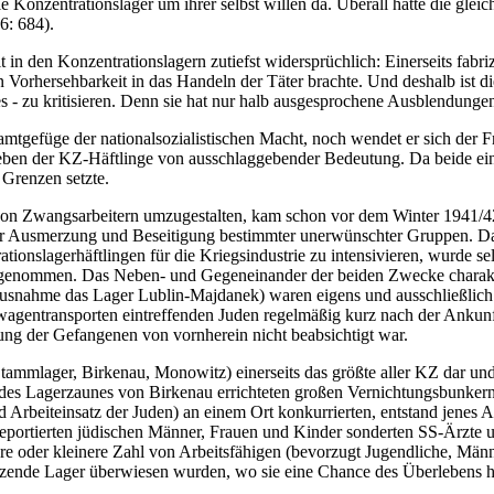
e Konzentrationslager um ihrer selbst willen da. Überall hätte die glei
6: 684).
 in den Konzentrationslagern zutiefst widersprüchlich: Einerseits fabriz
orhersehbarkeit in das Handeln der Täter brachte. Und deshalb ist die
 - zu kritisieren. Denn sie hat nur halb ausgesprochene Ausblendungen
amtgefüge der nationalsozialistischen Macht, noch wendet er sich der 
en der KZ-Häftlinge von ausschlaggebender Bedeutung. Da beide ein
 Grenzen setzte.
von Zwangsarbeitern umzugestalten, kam schon vor dem Winter 1941/42
 zur Ausmerzung und Beseitigung bestimmter unerwünschter Gruppen. Das
rationslagerhäftlingen für die Kriegsindustrie zu intensivieren, wurde 
usgenommen. Das Neben- und Gegeneinander der beiden Zwecke charakt
usnahme das Lager Lublin-Majdanek) waren eigens und ausschließlich a
gentransporten eintreffenden Juden regelmäßig kurz nach der Ankunft 
gung der Gefangenen von vornherein nicht beabsichtigt war.
ammlager, Birkenau, Monowitz) einerseits das größte aller KZ dar und w
lb des Lagerzaunes von Birkenau errichteten großen Vernichtungsbunke
Arbeiteinsatz der Juden) an einem Ort konkurrierten, entstand jenes A
portierten jüdischen Männer, Frauen und Kinder sonderten SS-Ärzte 
e oder kleinere Zahl von Arbeitsfähigen (bevorzugt Jugendliche, Männe
nzende Lager überwiesen wurden, wo sie eine Chance des Überlebens hatt