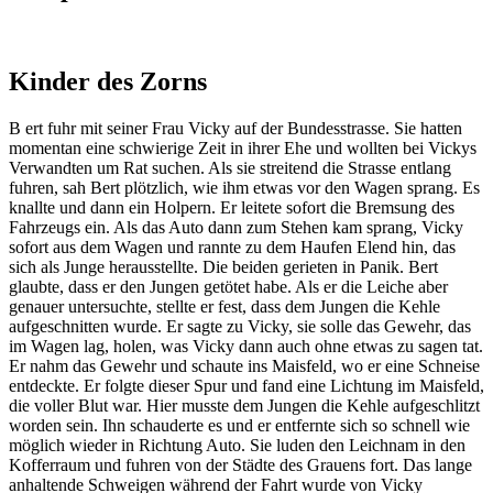
Kinder des Zorns
B ert fuhr mit seiner Frau Vicky auf der Bundesstrasse. Sie hatten
momentan eine schwierige Zeit in ihrer Ehe und wollten bei Vickys
Verwandten um Rat suchen. Als sie streitend die Strasse entlang
fuhren, sah Bert plötzlich, wie ihm etwas vor den Wagen sprang. Es
knallte und dann ein Holpern. Er leitete sofort die Bremsung des
Fahrzeugs ein. Als das Auto dann zum Stehen kam sprang, Vicky
sofort aus dem Wagen und rannte zu dem Haufen Elend hin, das
sich als Junge herausstellte. Die beiden gerieten in Panik. Bert
glaubte, dass er den Jungen getötet habe. Als er die Leiche aber
genauer untersuchte, stellte er fest, dass dem Jungen die Kehle
aufgeschnitten wurde. Er sagte zu Vicky, sie solle das Gewehr, das
im Wagen lag, holen, was Vicky dann auch ohne etwas zu sagen tat.
Er nahm das Gewehr und schaute ins Maisfeld, wo er eine Schneise
entdeckte. Er folgte dieser Spur und fand eine Lichtung im Maisfeld,
die voller Blut war. Hier musste dem Jungen die Kehle aufgeschlitzt
worden sein. Ihn schauderte es und er entfernte sich so schnell wie
möglich wieder in Richtung Auto. Sie luden den Leichnam in den
Kofferraum und fuhren von der Städte des Grauens fort. Das lange
anhaltende Schweigen während der Fahrt wurde von Vicky