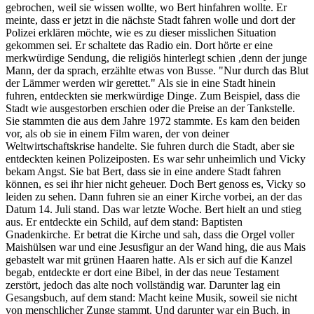
gebrochen, weil sie wissen wollte, wo Bert hinfahren wollte. Er
meinte, dass er jetzt in die nächste Stadt fahren wolle und dort der
Polizei erklären möchte, wie es zu dieser misslichen Situation
gekommen sei. Er schaltete das Radio ein. Dort hörte er eine
merkwürdige Sendung, die religiös hinterlegt schien ,denn der junge
Mann, der da sprach, erzählte etwas von Busse. "Nur durch das Blut
der Lämmer werden wir gerettet." Als sie in eine Stadt hinein
fuhren, entdeckten sie merkwürdige Dinge. Zum Beispiel, dass die
Stadt wie ausgestorben erschien oder die Preise an der Tankstelle.
Sie stammten die aus dem Jahre 1972 stammte. Es kam den beiden
vor, als ob sie in einem Film waren, der von deiner
Weltwirtschaftskrise handelte. Sie fuhren durch die Stadt, aber sie
entdeckten keinen Polizeiposten. Es war sehr unheimlich und Vicky
bekam Angst. Sie bat Bert, dass sie in eine andere Stadt fahren
können, es sei ihr hier nicht geheuer. Doch Bert genoss es, Vicky so
leiden zu sehen. Dann fuhren sie an einer Kirche vorbei, an der das
Datum 14. Juli stand. Das war letzte Woche. Bert hielt an und stieg
aus. Er entdeckte ein Schild, auf dem stand: Baptisten
Gnadenkirche. Er betrat die Kirche und sah, dass die Orgel voller
Maishülsen war und eine Jesusfigur an der Wand hing, die aus Mais
gebastelt war mit grünen Haaren hatte. Als er sich auf die Kanzel
begab, entdeckte er dort eine Bibel, in der das neue Testament
zerstört, jedoch das alte noch vollständig war. Darunter lag ein
Gesangsbuch, auf dem stand: Macht keine Musik, soweil sie nicht
von menschlicher Zunge stammt. Und darunter war ein Buch, in