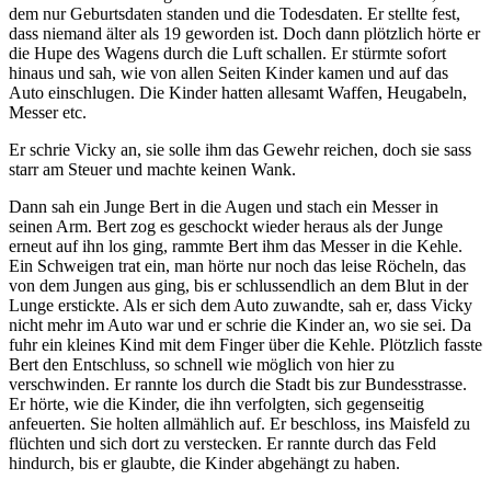
dem nur Geburtsdaten standen und die Todesdaten. Er stellte fest,
dass niemand älter als 19 geworden ist. Doch dann plötzlich hörte er
die Hupe des Wagens durch die Luft schallen. Er stürmte sofort
hinaus und sah, wie von allen Seiten Kinder kamen und auf das
Auto einschlugen. Die Kinder hatten allesamt Waffen, Heugabeln,
Messer etc.
Er schrie Vicky an, sie solle ihm das Gewehr reichen, doch sie sass
starr am Steuer und machte keinen Wank.
Dann sah ein Junge Bert in die Augen und stach ein Messer in
seinen Arm. Bert zog es geschockt wieder heraus als der Junge
erneut auf ihn los ging, rammte Bert ihm das Messer in die Kehle.
Ein Schweigen trat ein, man hörte nur noch das leise Röcheln, das
von dem Jungen aus ging, bis er schlussendlich an dem Blut in der
Lunge erstickte. Als er sich dem Auto zuwandte, sah er, dass Vicky
nicht mehr im Auto war und er schrie die Kinder an, wo sie sei. Da
fuhr ein kleines Kind mit dem Finger über die Kehle. Plötzlich fasste
Bert den Entschluss, so schnell wie möglich von hier zu
verschwinden. Er rannte los durch die Stadt bis zur Bundesstrasse.
Er hörte, wie die Kinder, die ihn verfolgten, sich gegenseitig
anfeuerten. Sie holten allmählich auf. Er beschloss, ins Maisfeld zu
flüchten und sich dort zu verstecken. Er rannte durch das Feld
hindurch, bis er glaubte, die Kinder abgehängt zu haben.