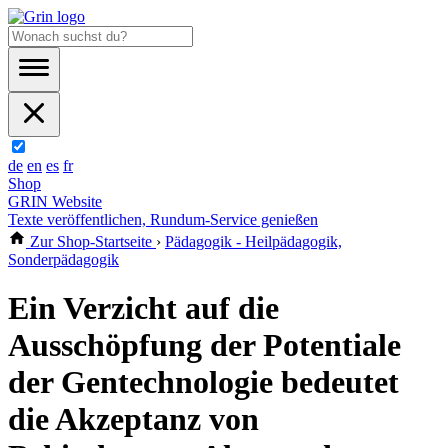
de
en
es
fr
Shop
GRIN Website
Texte veröffentlichen, Rundum-Service genießen
Zur Shop-Startseite
›
Pädagogik - Heilpädagogik,
Sonderpädagogik
Ein Verzicht auf die
Ausschöpfung der Potentiale
der Gentechnologie bedeutet
die Akzeptanz von