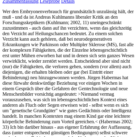
Zusammenfassung
Leseprobe
Details
Wer den Embryonenverbrauch für grundsätzlich unzulässig hält, der
muß - und da ist Andreas Kuhlmanns liberaler Kritik an den
Forschungsskeptikern (Kuhlmann; 2002, 11) uneingeschränkt
zuzustimmen - auch dann auf ihn verzichten, wenn das gleichzeitig
den Verzicht auf Heilungschancen bedeutet. Zu einem solchen
Verzicht kann auch gehören, daß bei neurodegenerativen
Erkrankungen wie Parkinson oder Multipler Sklerose (MS), fast alle
der komplexen Fähigkeiten, die der Einzelne lebensgeschichtlich
erst unter Mühen erworben hat und in denen sich sein ganzes Wesen
verwirklicht, wieder zerstört werden. Entscheidend aber sind nicht
(nur) die Fähigkeiten, die verloren gehen, sondern (vor allem) auch
diejenigen, die erhalten bleiben oder gar (bei Eintritt einer
Behinderung) neu hinzugewonnen werden. Jürgen Habermas hat
diese fürwahr denkwürdige Beziehung vor einigen Wochen in
einem Gespräch über die Gefahren der Gentechnologie und neue
Menschenbilder vorsichtig angedeutet: >Niemand vermag
vorauszusehen, was sich im lebensgeschichtlichen Kontext eines
anderen als Fluch oder Segen erweisen wird - selbst wenn es sich
um "genetische Grundgüter" wie gutes Gedächtnis oder Intelligenz
handelt. In manchen Kontexten mag einem Kind gar eine leichtere
körperliche Behinderung zum Vorteil gereichen.< (Habermas 2002;
33) Ich bin darüber hinaus - aus eigener Erfahrung der Auffassung,
dass (unter entsprechend günstigen Bedingungen) selbst schwere