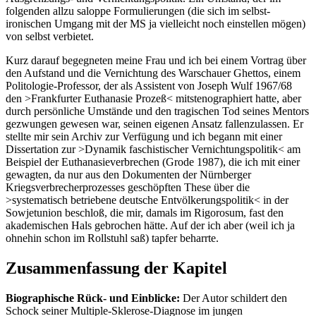
folgenden allzu saloppe Formulierungen (die sich im selbst-
ironischen Umgang mit der MS ja vielleicht noch einstellen mögen)
von selbst verbietet.
Kurz darauf begegneten meine Frau und ich bei einem Vortrag über
den Aufstand und die Vernichtung des Warschauer Ghettos, einem
Politologie-Professor, der als Assistent von Joseph Wulf 1967/68
den >Frankfurter Euthanasie Prozeß< mitstenographiert hatte, aber
durch persönliche Umstände und den tragischen Tod seines Mentors
gezwungen gewesen war, seinen eigenen Ansatz fallenzulassen. Er
stellte mir sein Archiv zur Verfügung und ich begann mit einer
Dissertation zur >Dynamik faschistischer Vernichtungspolitik< am
Beispiel der Euthanasieverbrechen (Grode 1987), die ich mit einer
gewagten, da nur aus den Dokumenten der Nürnberger
Kriegsverbrecherprozesses geschöpften These über die
>systematisch betriebene deutsche Entvölkerungspolitik< in der
Sowjetunion beschloß, die mir, damals im Rigorosum, fast den
akademischen Hals gebrochen hätte. Auf der ich aber (weil ich ja
ohnehin schon im Rollstuhl saß) tapfer beharrte.
Zusammenfassung der Kapitel
Biographische Rück- und Einblicke:
Der Autor schildert den
Schock seiner Multiple-Sklerose-Diagnose im jungen