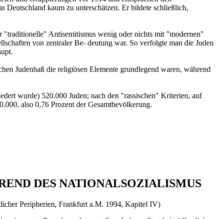
 Deutschland kaum zu unterschätzen. Er bildete schließlich,
r "traditionelle" Antisemitismus wenig oder nichts mit "modernen"
sellschaften von zentraler Be- deutung war. So verfolgte man die Juden
aupt.
ischen Judenhaß die religiösen Elemente grundlegend waren, während
iedert wurde) 520.000 Juden; nach den "rassischen" Kriterien, auf
60.000, also 0,76 Prozent der Gesamtbevölkerung.
END DES NATIONALSOZIALISMUS
icher Peripherien, Frankfurt a.M. 1994, Kapitel IV)