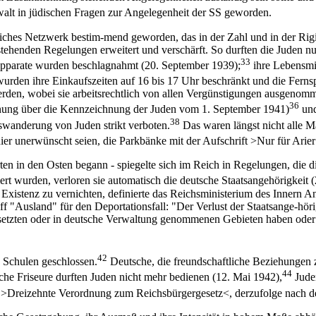
alt in jüdischen Fragen zur Angelegenheit der SS geworden.
liches Netzwerk bestim-mend geworden, das in der Zahl und in der Rigi
tehenden Regelungen erweitert und verschärft. So durften die Juden 
33
pparate wurden beschlagnahmt (20. September 1939);
ihre Lebensmi
urden ihre Einkaufszeiten auf 16 bis 17 Uhr beschränkt und die Ferns
rden, wobei sie arbeitsrechtlich von allen Vergünstigungen ausgenomm
36
rdnung über die Kennzeichnung der Juden vom 1. September 1941)
und
38
anderung von Juden strikt verboten.
Das waren längst nicht alle 
ier unerwünscht seien, die Parkbänke mit der Aufschrift >Nur für Arie
n in den Osten begann - spiegelte sich im Reich in Regelungen, die di
ert wurden, verloren sie automatisch die deutsche Staatsangehörigkeit
hre Existenz zu vernichten, definierte das Reichsministerium des Inner
Ausland" für den Deportationsfall: "Der Verlust der Staatsange-hörigke
esetzten oder in deutsche Verwaltung genommenen Gebieten haben ode
42
 Schulen geschlossen.
Deutsche, die freundschaftliche Beziehungen z
44
che Friseure durften Juden nicht mehr bedienen (12. Mai 1942),
Juden
 >Dreizehnte Verordnung zum Reichsbürgergesetz<, derzufolge nach de