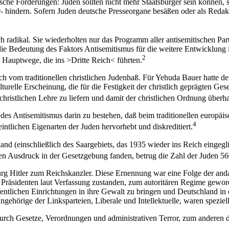
 Forderungen: Juden sollten nicht mehr Staatsbürger sein können, sie 
ndern. Sofern Juden deutsche Presseorgane besäßen oder als Redakteure
h radikal. Sie wiederholten nur das Programm aller antisemitischen P
e Bedeutung des Faktors Antisemitismus für die weitere Entwicklung in
2
Hauptwege, die ins >Dritte Reich< führten.
h vom traditionellen christlichen Judenhaß. Für Yehuda Bauer hatte de
lturelle Erscheinung, die für die Festigkeit der christlich geprägten Ge
 christlichen Lehre zu liefern und damit der christlichen Ordnung überh
des Antisemitismus darin zu bestehen, daß beim traditionellen europä
4
tlichen Eigenarten der Juden hervorhebt und diskreditiert.
nd (einschließlich des Saargebiets, das 1935 wieder ins Reich eingegl
ten Ausdruck in der Gesetzgebung fanden, betrug die Zahl der Juden 5
rg Hitler zum Reichskanzler. Diese Ernennung war eine Folge der and
Präsidenten laut Verfassung zustanden, zum autoritären Regime gew
ffentlichen Einrichtungen in ihre Gewalt zu bringen und Deutschland in 
hörige der Linksparteien, Liberale und Intellektuelle, waren speziell
durch Gesetze, Verordnungen und administrativen Terror, zum anderen 