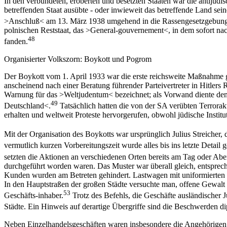
In den verbündeten, eroberten und besetzten Staaten war die antijüd
betreffenden Staat ausübte - oder inwieweit das betreffende Land sei
>Anschluß< am 13. März 1938 umgehend in die Rassengesetzgebung
polnischen Reststaat, das >General-gouvernement<, in dem sofort nac
48
fanden.
Organisierter Volkszorn: Boykott und Pogrom
Der Boykott vom 1. April 1933 war die erste reichsweite Maßnahme 
anscheinend nach einer Beratung führender Parteivertreter in Hitlers
Warnung für das >Weltjudentum< bezeichnet; als Vorwand diente den 
49
Deutschland<.
Tatsächlich hatten die von der SA verübten Terrorak
erhalten und weltweit Proteste hervorgerufen, obwohl jüdische Instit
Mit der Organisation des Boykotts war ursprünglich Julius Streiche
vermutlich kurzen Vorbereitungszeit wurde alles bis ins letzte Detail
setzten die Aktionen an verschiedenen Orten bereits am Tag oder Abe
durchgeführt worden waren. Das Muster war überall gleich, entspreche
Kunden wurden am Betreten gehindert. Lastwagen mit uniformierten N
In den Hauptstraßen der großen Städte versuchte man, offene Gewalt 
53
Geschäfts-inhaber.
Trotz des Befehls, die Geschäfte ausländischer 
Städte. Ein Hinweis auf derartige Übergriffe sind die Beschwerden di
Neben Einzelhandelsgeschäften waren insbesondere die Angehörigen fr