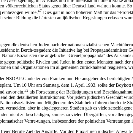
ische Gesetzgebung, ihr Ausmaß und ihre Intensität in hohem Maße abhän
nen völkerrechtlichen Status gegenüber Deutschland wahren konnte. So 
47
 einbezogen wurde.
Dies galt in noch höherem Maß für das >Protek
h seiner Bildung die härtesten antijüdischen Rege-lungen erlassen wu
gegen die deutschen Juden nach der nationalsozialistischen Machtüb
 Residenz in Berch-tesgaden; die Initiative lag bei Propagandaminister 
Nationalsozialisten die angebliche "Greuelpropaganda" des Auslands 
te gegen politische Rivalen und Juden in den ersten Monaten nach der 
utionen und Organisationen im allgemeinen zurückhaltend reagierten, we
r, der NSDAP-Gauleiter von Franken und Herausgeber des berüchtigten 
 geplant. Um 10 Uhr am Samstag, dem 1. April 1933, sollte der Boykott 
52
nd zuvor ein,
als Fortsetzung der Belästigungen und Beschlagnahmun
nd den detaillierten Instruktionen: Vor jedem jüdischen Geschäft wurd
ationalsozialisten und Mitgliedern des Stahlhelm fuhren durch die St
zu vermeiden, aber in abgelegeneren Straßen gab es viele zerschlagen
Juden nicht zu beschädigen, kam es zu vielen Übergriffen, vor allem g
plomatischer Vertre-tungen, insbesondere der polnischen Vertretungen 
eier Berufe Ziel der Angriffe. Vor den Praxistüren jüdischer Anwälte