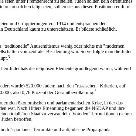
seien unter Fremdenrecht zu stellen. Juden sollten kein öffentliches
 an solchen tätig seien, sollten sie aus diesen Positionen entfernt
arteien und Gruppierungen vor 1914 und entsprachen den
 Deutschland kaum zu unterschätzen. Er bildete schließlich,
r "traditionelle" Antisemitismus wenig oder nichts mit "modernen"
sellschaften von zentraler Be- deutung war. So verfolgte man die Juden
3
aupt.
ischen Judenhaß die religiösen Elemente grundlegend waren, während
iedert wurde) 520.000 Juden; nach den "rassischen" Kriterien, auf
5
60.000, also 0,76 Prozent der Gesamtbevölkerung.
auernden ökonomischen und parlamentarischen Krise, in der das
orden war. Nach Hitlers Ernennung begannen die NSDAP und ihre
einen totalitären Staat zu verwandeln. Von den Terroraktionen (schon
 Juden betroffen.
durch "spontane" Terrorakte und antijüdische Propa-ganda.