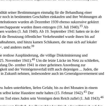
dität seiner Bestimmungen einmalig für die Behandlung einer
nur noch in bestimmten Geschäften einkaufen und ihre Wohnungen ab
ttelrationen wurden ab Dezember 1939 ebenso sukzessive gekürzt
35
prechapparate wurden ihnen entzogen (19. Juli 1940).
Ab
en wurden (3. Juli 1940). Ab 19. September 1941 hatten sie in der
 die Benutzung öffentlicher Verkehrsmittel wurde ihnen bis auf
Maßnahmen, und hinzu kamen Schikanen, die man sich auf lokaler
39
r<, und anderes mehr.
e restlose Ausplünderung, die völlige Diskriminierung und
40
 (25. November 1941).
Um die letzte Lücke im Netz zu schließen,
n Anfang De- zember 1941 in einer geheimen Anordnung zur
it und der Vermögensverfall trifft auch diejenigen ... Juden, die
r in Zukunft nehmen, insbesondere auch im Generalgouvernement und
u Juden unterhielten, liefen Gefahr, bis zu drei Monaten in einem
45
 selbst keine Haustiere mehr halten (15. Februar 1942).
Der
46
m Tod eines Juden sein Vermögen dem Reich zufiel (1. Juli 1943).