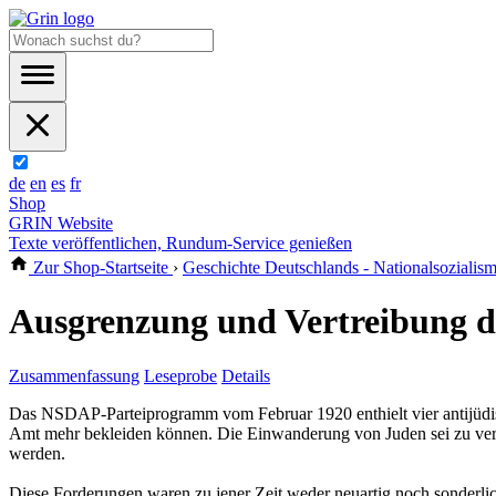
de
en
es
fr
Shop
GRIN Website
Texte veröffentlichen, Rundum-Service genießen
Zur Shop-Startseite
›
Geschichte Deutschlands - Nationalsozialism
Ausgrenzung und Vertreibung d
Zusammenfassung
Leseprobe
Details
Das NSDAP-Parteiprogramm vom Februar 1920 enthielt vier antijüdische
Amt mehr bekleiden können. Die Einwanderung von Juden sei zu ver- hi
werden.
Diese Forderungen waren zu jener Zeit weder neuartig noch sonderlic