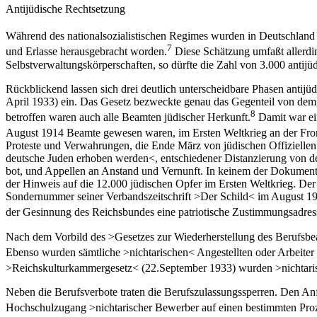
Antijüdische Rechtsetzung
Während des nationalsozialistischen Regimes wurden in Deutschland m
7
und Erlasse herausgebracht worden.
Diese Schätzung umfaßt allerdin
Selbstverwaltungskörperschaften, so dürfte die Zahl von 3.000 antijüd
Rückblickend lassen sich drei deutlich unterscheidbare Phasen antij
April 1933) ein. Das Gesetz bezweckte genau das Gegenteil von dem,
8
betroffen waren auch alle Beamten jüdischer Herkunft.
Damit war ein
August 1914 Beamte gewesen waren, im Ersten Weltkrieg an der Fron
Proteste und Verwahrungen, die Ende März von jüdischen Offiziellen
deutsche Juden erhoben werden<, entschiedener Distanzierung von der 
bot, und Appellen an Anstand und Vernunft. In keinem der Dokumente, 
der Hinweis auf die 12.000 jüdischen Opfer im Ersten Weltkrieg. Der
Sondernummer seiner Verbandszeitschrift >Der Schild< im August 19
der Gesinnung des Reichsbundes eine patriotische Zustimmungsadres
Nach dem Vorbild des >Gesetzes zur Wiederherstellung des Berufsbeam
Ebenso wurden sämtliche >nichtarischen< Angestellten oder Arbeiter
>Reichskulturkammergesetz< (22.September 1933) wurden >nichtarisch
Neben die Berufsverbote traten die Berufszulassungssperren. Den A
Hochschulzugang >nichtarischer Bewerber auf einen bestimmten Proz