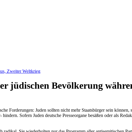
us, Zweiter Weltkrieg
er jüdischen Bevölkerung währen
 Forderungen: Juden sollten nicht mehr Staatsbürger sein können, sie 
ndern. Sofern Juden deutsche Presseorgane besäßen oder als Redakteure
h radikal. Sie wiederholten nur das Programm aller antisemitischen P