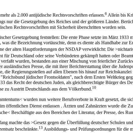
6
ehr als 2.000 antijüdische Rechtsvorschriften erlassen.
Allein bis Kr
gs nur die Gesetzgebung des Reiches und der größeren Länder. Berücks
ischen Rechtsvorschriften mit Sicherheit überschritten worden sein.
üdischer Gesetzgebung feststellen: Die erste Phase setzte im März 193
 was die Bezeichnung vortäuschte, denn es diente als Handhabe zur En
e der alten Hauptforderungen der NSDAP verwirklicht: Die >nichtaris
t für Deutschland oder seine Verbündeten gekämpft hatten oder Beamt
 verfaßt wurden, bestanden aus einer Mischung von feierlicher Zurüc
ausländischen Presse, die mit ihrer Berichterstattung über die Judenpo
die Regierungsstellen auf allen Ebenen bis hinauf zur Reichskanzlei zug
 "Reichsbund jüdischer Frontsoldaten", nach dem Ersten Weltkrieg gegr
33 das Recht der deutschen Juden, als gleichberechtigte Bürger des 
10
se zu Austritt Deutschlands aus dem Völkerbund.
tentums< wurden nun weitere Berufsverbote in Kraft gesetzt, die sich
 im öffentlichen Dienst entlassen . Ärzten und Zahnärzten wurde die 
e< Beschäftigte aus den Bereichen der Literatur, der Presse, des Rund
nfang machte das >Gesetz gegen die Überfüllung deutscher Schulen un
13
entsatz beschränkte.
Ausbildungs- und Prüfungsordnungen für die mei