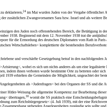
24
zu deklarieren,
im Mai wurden Juden von der Vergabe öffentlicher A
der zusätzlichen Zwangsvornamen Sara bzw. Israel und als weitere Br
n einzigen den Juden noch offenstehenden Bereich, die Betätigung in d
ember 1938. Beginnend mit dem 12. November 1938 trat die antijüdisc
pore für die Ermordung des deutschen Diplomaten vom Rath in Paris au
chen Wirtschaftsleben< komplettierte die bestehenden Berufsverbote. 
iebene und verschärfte Gesetzgebung betraf in den nachfolgenden Ja
isierung<, wobei es sich um nichts anderes als um eine legalisierte 
en, indem ihnen verboten wurde bestimmte Orte zu betreten oder sich zu
ril 1939 erhielten die Gemeinden die Möglichkeit, ungeachtet der bes
ngelegenheiten als >Judenfragen< bei den Organen der SS und die Auf
ner Hitler-Weisung die allgemeine Kompetenz zur Bearbeitung dieser 
30
rung< übertragen,
womit die SS praktisch eine Entscheidungsbefugnis 
dnung zum Reichsbürgergesetz< (4. Juli 1939), mit der eine Reichsvere
Zusammenhang stehenden Angelegenheiten zuständig sein sollte und die