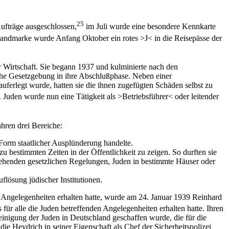
25
ufträge ausgeschlossen,
im Juli wurde eine besondere Kennkarte
andmarke wurde Anfang Oktober ein rotes >J< in die Reisepässe der
er Wirtschaft. Sie begann 1937 und kulminierte nach den
he Gesetzgebung in ihre Abschlußphase. Neben einer
ferlegt wurde, hatten sie die ihnen zugefügten Schäden selbst zu
Juden wurde nun eine Tätigkeit als >Betriebsführer< oder leitender
hren drei Bereiche:
Form staatlicher Ausplünderung handelte.
 bestimmten Zeiten in der Öffentlichkeit zu zeigen. So durften sie
tehenden gesetzlichen Regelungen, Juden in bestimmte Häuser oder
lösung jüdischer Institutionen.
Angelegenheiten erhalten hatte, wurde am 24. Januar 1939 Reinhard
für alle die Juden betreffenden Angelegenheiten erhalten hatte. Ihren
inigung der Juden in Deutschland geschaffen wurde, die für die
 Heydrich in seiner Eigenschaft als Chef der Sicherheitspolizei