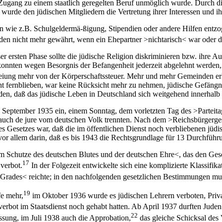
 Zugang zu einem staatlich geregelten Beruf unmöglich wurde. Durch d
urde den jüdischen Mitgliedern die Vertretung ihrer Interessen und i
 wie z.B. Schulgeldermä-ßigung, Stipendien oder andere Hilfen entzog
en nicht mehr gewährt, wenn ein Ehepartner >nichtarisch< war oder 
r ersten Phase sollte die jüdische Religion diskriminieren bzw. ihre 
 konnten wegen Besorgnis der Befangenheit jederzeit abgelehnt werden,
freiung mehr von der Körperschaftssteuer. Mehr und mehr Gemeinden erl
t fernblieben, war keine Rücksicht mehr zu nehmen, jüdische Gefängni
orden, daß das jüdische Leben in Deutschland sich weitgehend innerhalb
. September 1935 ein, einem Sonntag, dem vorletzten Tag des >Parteita
 auch de jure vom deutschen Volk trennten. Nach dem >Reichsbürgerges
ieses Gesetzes war, daß die im öffentlichen Dienst noch verbliebenen j
or allem darin, daß es bis 1943 die Rechtsgrundlage für 13 Durchführu
m Schutze des deutschen Blutes und der deutschen Ehre<, das den Ge
17
verbot.
In der Folgezeit entwickelte sich eine komplizierte Klassifi
rades< reichte; in den nachfolgenden gesetzlichen Bestimmungen mußt
19
fe mehr,
im Oktober 1936 wurde es jüdischen Lehrern verboten, Privat
verbot im Staatsdienst noch gehabt hatten. Ab April 1937 durften Juden
22
ssung, im Juli 1938 auch die Approbation,
das gleiche Schicksal des