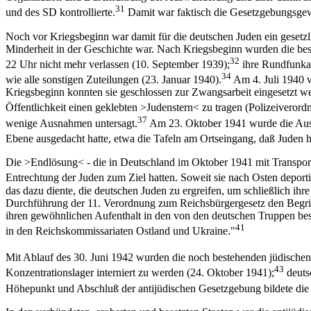
31
und des SD kontrollierte.
Damit war faktisch die Gesetzgebungsgew
Noch vor Kriegsbeginn war damit für die deutschen Juden ein gesetz
Minderheit in der Geschichte war. Nach Kriegsbeginn wurden die bes
32
22 Uhr nicht mehr verlassen (10. September 1939);
ihre Rundfunka
34
wie alle sonstigen Zuteilungen (23. Januar 1940).
Am 4. Juli 1940 w
Kriegsbeginn konnten sie geschlossen zur Zwangsarbeit eingesetzt we
Öffentlichkeit einen geklebten >Judenstern< zu tragen (Polizeivero
37
wenige Ausnahmen untersagt.
Am 23. Oktober 1941 wurde die Ausw
Ebene ausgedacht hatte, etwa die Tafeln am Ortseingang, daß Juden h
Die >Endlösung< - die in Deutschland im Oktober 1941 mit Transporte
Entrechtung der Juden zum Ziel hatten. Soweit sie nach Osten deporti
das dazu diente, die deutschen Juden zu ergreifen, um schließlich i
Durchführung der 11. Verordnung zum Reichsbürgergesetz den Begriff "
ihren gewöhnlichen Aufenthalt in den von den deutschen Truppen b
41
in den Reichskommissariaten Ostland und Ukraine."
Mit Ablauf des 30. Juni 1942 wurden die noch bestehenden jüdischen
43
Konzentrationslager interniert zu werden (24. Oktober 1941);
deuts
Höhepunkt und Abschluß der antijüdischen Gesetzgebung bildete die