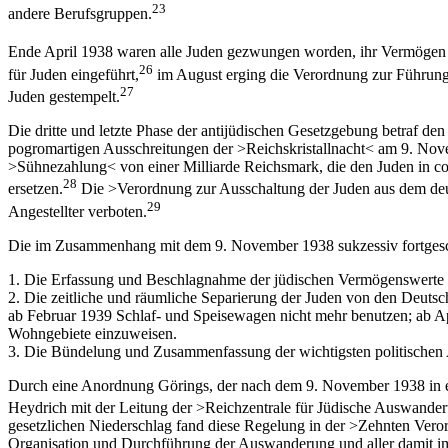
23
andere Berufsgruppen.
Ende April 1938 waren alle Juden gezwungen worden, ihr Vermögen 
26
für Juden eingeführt,
im August erging die Verordnung zur Führung 
27
Juden gestempelt.
Die dritte und letzte Phase der antijüdischen Gesetzgebung betraf de
pogromartigen Ausschreitungen der >Reichskristallnacht< am 9. Nov
>Sühnezahlung< von einer Milliarde Reichsmark, die den Juden in cor
28
ersetzen.
Die >Verordnung zur Ausschaltung der Juden aus dem deuts
29
Angestellter verboten.
Die im Zusammenhang mit dem 9. November 1938 sukzessiv fortgeschr
1. Die Erfassung und Beschlagnahme der jüdischen Vermögenswerte >Ar
2. Die zeitliche und räumliche Separierung der Juden von den Deutsch
ab Februar 1939 Schlaf- und Speisewagen nicht mehr benutzen; ab Ap
Wohngebiete einzuweisen.
3. Die Bündelung und Zusammenfassung der wichtigsten politischen A
Durch eine Anordnung Görings, der nach dem 9. November 1938 in ei
Heydrich mit der Leitung der >Reichzentrale für Jüdische Auswande
gesetzlichen Niederschlag fand diese Regelung in der >Zehnten Veror
Organisation und Durchführung der Auswanderung und aller damit im 