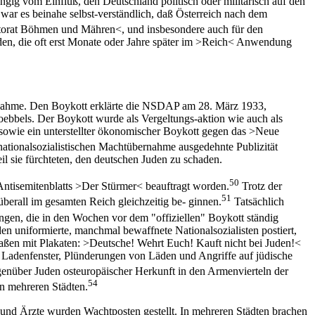
gig vom Einfluß, den Deutschland politisch oder militärisch auf den
war es beinahe selbst-verständlich, daß Österreich nach dem
torat Böhmen und Mähren<, und insbesondere auch für den
rden, die oft erst Monate oder Jahre später im >Reich< Anwendung
ernahme. Den Boykott erklärte die NSDAP am 28. März 1933,
Goebbels. Der Boykott wurde als Vergeltungs-aktion wie auch als
sowie ein unterstellter ökonomischer Boykott gegen das >Neue
nationalsozialistischen Machtübernahme ausgedehnte Publizität
il sie fürchteten, den deutschen Juden zu schaden.
50
Antisemitenblatts >Der Stürmer< beauftragt worden.
Trotz der
51
überall im gesamten Reich gleichzeitig be- ginnen.
Tatsächlich
gen, die in den Wochen vor dem "offiziellen" Boykott ständig
en uniformierte, manchmal bewaffnete Nationalsozialisten postiert,
raßen mit Plakaten: >Deutsche! Wehrt Euch! Kauft nicht bei Juden!<
e Ladenfenster, Plünderungen von Läden und Angriffe auf jüdische
egenüber Juden osteuropäischer Herkunft in den Armenvierteln der
54
in mehreren Städten.
 und Ärzte wurden Wachtposten gestellt. In mehreren Städten brachen