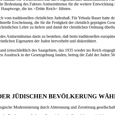
e Bedeutung des Faktors Antisemitismus für die weitere Entwicklung in
Hauptwege, die ins >Dritte Reich< führten.
h vom traditionellen christlichen Judenhaß. Für Yehuda Bauer hatte de
lturelle Erscheinung, die für die Festigkeit der christlich geprägten Ge
 christlichen Lehre zu liefern und damit der christlichen Ordnung überh
des Antisemitismus darin zu bestehen, daß beim traditionellen europä
tlichen Eigenarten der Juden hervorhebt und diskreditiert.
nd (einschließlich des Saargebiets, das 1935 wieder ins Reich eingegl
ten Ausdruck in der Gesetzgebung fanden, betrug die Zahl der Juden 5
DER JÜDISCHEN BEVÖLKERUNG WÄHR
logische Modernisierung durch Abtrennung und Zerstörung gesellschaftl