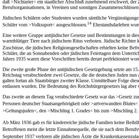
daß >Nichtarier< ein staatlicher Abschluß zunehmend erschwert, der
Berufsorganisationen, in Vereinen und sonstigen Zusammenschlüssen w
Jüdischen Schülern oder Studenten wurden sämtliche Vergünstigungen
14
Schüler vom >Volkssport< ausgeschlossen.
Ehestandsdarlehen wurd
Eine weitere Gruppe antijüdischer Gesetze und Bestimmungen in diese
warmblütiger Tiere nach jüdischem Ritus verboten. Jüdische Richter
Zuschüsse, die jüdischen Religionsgesellschaften erhielten keine Be
Schüler, die an Sonnabenden oder jüdischen Feiertagen dem Unterrich
Jahres 1935 waren diese Vorschriften bereits derart perfektioniert w
Die zweite große Phase der antijüdischen Gesetzgebung setzte am 15
Reichstag verabschiedete zwei Gesetze, die die deutschen Juden nun
galten fortan als Staatsbürger zweiter Klasse. Unmittelbare Folge d
entlassen wurden. Die Bedeutung des Reichsbürgergesetzes lag aber v
Das zweite an diesem Tag verabschiedete Gesetz war das >Gesetz zu
Personen deutscher Staatsangehörigkeit oder >artverwandten Blutes< 
>Geltungsjuden<, den >Mischling 1. Grades< bis zum >Mischling 2. G
Ab März 1936 gab es für kinderreiche jüdische Familien keine Beihil
Betroffenen meist die letzte Einnahmequelle, die sie nach dem Berufs
September 1937 verloren alle jüdischen Ärzte die Krankenkassenzula