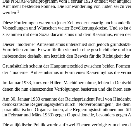
Das NSDAP-Parteiprogramm vom Februar 1920 enthielt vier antijüdische
Amt mehr bekleiden können. Die Einwanderung von Juden sei zu ver- hi
1
werden.
Diese Forderungen waren zu jener Zeit weder neuartig noch sonderlic
Vorstellungen und Wünschen weiter Bevölkerungskreise. Und so ist di
zusammen mit dem Sozialdarwinismus und dem Rassismus, einen der 
Dieser "moderne" Antisemitismus unterschied sich jedoch grundsätzlic
Vorurteilen zu tun. Er war für ihn vielmehr eine geschichtliche und ku
insbesondere deshalb, um letztlich den Beweis für die Richtigkeit der
Grundsätzlich scheint der Hauptunterschied zwischen beiden Formen 
der "moderne" Antisemitismus in Form eines Rassenmythos die vermein
Im Januar 1933, kurz vor Hitlers Machtübernahme, lebten in Deutschla
denen die nun einsetzenden Verfolgungen basierten und die ihren ers
Am 30. Januar 1933 ernannte der Reichspräsident Paul von Hindenbu
demokratische Regierungssystem durch "Notverordnungen", die dem 
paramilitärischen Organisationen, alle Regierungsinstitutionen und ö
im Februar und März 1933) gegen Oppositionelle, besonders gegen Ange
Die antijüdische Politik wurde auf zwei Ebenen verfolgt: zum einen 