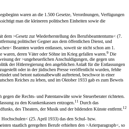
iegsbeginn waren an die 1.500 Gesetze, Verordnungen, Verfügungen
ichtigt man die kleineren politischen Einheiten sowie die
3 mit dem >Gesetz zur Wiederherstellung des Berufsbeamtentums< (7.
tfernung politischer Gegner aus dem öffentlichen Dienst, und
chen< Beamten wurden entlassen, soweit sie nicht schon am 1.
9
e waren, deren Väter oder Söhne im Krieg gefallen waren.
Die
kweisung der >ungeheuerlichen Anschuldigungen, die gegen uns
litik der Hitlerregierung den angeblichen Anlaß für die Entlassungen
estellt oder in der jüdischen Presse veröffentlicht wurden, fehlte
ündet und betont nationalbewußt auftretend, beschwor in einer
Deutschen Reiches zu leben, und im Oktober 1933 gab es zum Beweis
 gegen die Rechts- und Patentanwälte sowie Steuerberater richteten.
11
Zulassung zu den Krankenkassen entzogen.
Durch das
12
funks, des Theaters, der Musik und der bildenden Künste entfernt.
d Hochschulen< (25. April 1933) das den Schul- bzw.
sten staatlich geregelten Berufe erhielten den >Arierparagraph<, so