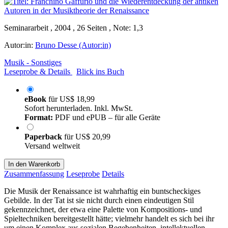
Seminararbeit , 2004 , 26 Seiten , Note: 1,3
Autor:in:
Bruno Desse (Autor:in)
Musik - Sonstiges
Leseprobe & Details
Blick ins Buch
eBook
für
US$ 18,99
Sofort herunterladen. Inkl. MwSt.
Format:
PDF und ePUB – für alle Geräte
Paperback
für
US$ 20,99
Versand weltweit
In den Warenkorb
Zusammenfassung
Leseprobe
Details
Die Musik der Renaissance ist wahrhaftig ein buntscheckiges
Gebilde. In der Tat ist sie nicht durch einen eindeutigen Stil
gekennzeichnet, der etwa eine Palette von Kompositions- und
Spieltechniken bereitgestellt hätte; vielmehr handelt es sich bei ihr
um einen Komplex aus sozialen Begebenheiten, intellektuellen