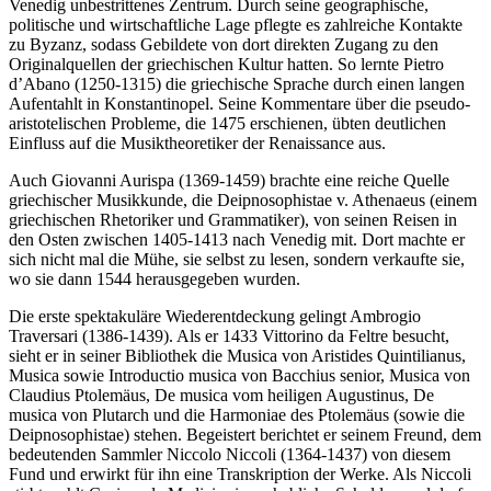
Venedig unbestrittenes Zentrum. Durch seine geographische,
politische und wirtschaftliche Lage pflegte es zahlreiche Kontakte
zu Byzanz, sodass Gebildete von dort direkten Zugang zu den
Originalquellen der griechischen Kultur hatten. So lernte Pietro
d’Abano (1250-1315) die griechische Sprache durch einen langen
Aufentahlt in Konstantinopel. Seine Kommentare über die pseudo-
aristotelischen Probleme, die 1475 erschienen, übten deutlichen
Einfluss auf die Musiktheoretiker der Renaissance aus.
Auch Giovanni Aurispa (1369-1459) brachte eine reiche Quelle
griechischer Musikkunde, die Deipnosophistae v. Athenaeus (einem
griechischen Rhetoriker und Grammatiker), von seinen Reisen in
den Osten zwischen 1405-1413 nach Venedig mit. Dort machte er
sich nicht mal die Mühe, sie selbst zu lesen, sondern verkaufte sie,
wo sie dann 1544 herausgegeben wurden.
Die erste spektakuläre Wiederentdeckung gelingt Ambrogio
Traversari (1386-1439). Als er 1433 Vittorino da Feltre besucht,
sieht er in seiner Bibliothek die Musica von Aristides Quintilianus,
Musica sowie Introductio musica von Bacchius senior, Musica von
Claudius Ptolemäus, De musica vom heiligen Augustinus, De
musica von Plutarch und die Harmoniae des Ptolemäus (sowie die
Deipnosophistae) stehen. Begeistert berichtet er seinem Freund, dem
bedeutenden Sammler Niccolo Niccoli (1364-1437) von diesem
Fund und erwirkt für ihn eine Transkription der Werke. Als Niccoli