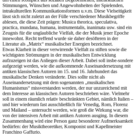
Stimmungen, Wünschen und Angewohnheiten der Spielenden,
intrakulturellen Kommunikationsformen u.v.m. Diese Vielseitigkeit
lässt sich nicht zuletzt an der Fülle verschiedener Musikbegriffe
ablesen, die diese Zeit prägen: Musica theorica, speculativa,
practica, mundana, humana, instrumentalis, inanimata usw. sind ein
Zeugnis für die unglaubliche Vielfalt, die der Musik jener Epoche
innewohnt. Recht treffend wurde sie daher desöfteren in der
Literatur als „Matrix“ musikalischer Energien bezeichnet.
Etwas Klarheit in dieser verwirrende Vielfalt zu stiften sowie die
wichtigsten Strömungen in der musikalischen Entwicklung
aufzuzeigen ist das Anliegen dieser Arbeit. Dabei soll insbe-sondere
aufgezeigt werden, wie die aufkommende Auseinandersetzung mit
antiken klassischen Autoren im 15. und 16. Jahrhundert das
musikalische Denken veränderte. Dies sollte nicht als
Auseinandersetzung mit dem sogenannten „musikalischen
Humanismus“ missverstanden werden, der nur unzureichend mit
dem Interesse an klassischen Autoren beschrieben wäre. Vielmehr
soll in einem räumlich relativ beschränkten Gebiet, nämlich Italien –
und hier wiederum fast ausschließlich für Venedig, Rom, Florenz
und Mailand – untersucht werden, wie groß die Wirkung war, die
von der intensiven Arbeit mit antiken Autoren ausging. In diesem
Zusammenhang wird eine Person ganz besonderer Aufmerksamkeit
bedürfen: der Musiktheoretiker, Komponist und Kapellmeister
Franchino Gaffurio.