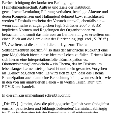
Berücksichtigung der konkreten Bedingungen
(Teilnehmendenschaft, Auftrag und Ziele der Institution,
gewachsene Lernkultur, Führungsverhalten, beteiligte Akteure und
deren Kompetenzen und Haltungen) definiert bzw. entschlüsselt
werden.“ Deshalb erscheint der Versuch sinnvoll, ebenfalls die –
wenn auch schwer zugänglichen (vgl. Schüssler 2004b, S. 35) –
impliziten Normen und Regelungen der Organisationen zu
betrachten und somit das Interesse an Lernberatung zu erweitern um
einen Blick auf die Lernkultur der Einrichtung (vgl. ebd., S. 36 ff.)
[3]
. Zweitens ist die aktuelle Literaturlage zum Thema
[4]
Selbstlernzentren spärlich
, so dass der historische Rückgriff eine
gute Möglichkeit bietet, diese Idee mit Leben zu füllen. Drittens lässt
sich hieran eine Interpretationsfolie „Emanzipation vs.
Ökonomisierung“ entwickeln – ein Thema, das im Diskurs um
lebenslanges Lernen stets präsent ist und mein gesamtes Vorgehen
als „Brille“ begleiten wird. Es wird sich zeigen, dass das Thema
Emanzipation auch dann eine Betrachtung lohnt, wenn es sich – wie
in den von mir analysierten Fällen – in weiten Teilen „nur“ um
EDV-Kurse handelt.
In diesem Zusammenhang schreibt Koring:
„Die EB [...] meint, dass die pädagogische Qualität vom (möglichst
emanzi- patorischen und bildungsfördernden) Lerninhalt abhängig
ist. Dies ist aber eine falsche Perspektive, weil pädagogische