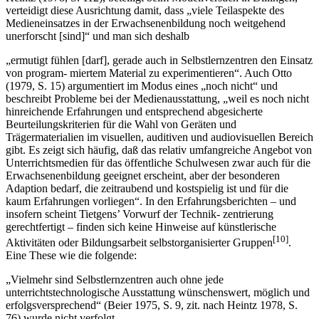
verteidigt diese Ausrichtung damit, dass „viele Teilaspekte des
Medieneinsatzes in der Erwachsenenbildung noch weitgehend
unerforscht [sind]“ und man sich deshalb
„ermutigt fühlen [darf], gerade auch in Selbstlernzentren den Einsatz
von program- miertem Material zu experimentieren“. Auch Otto
(1979, S. 15) argumentiert im Modus eines „noch nicht“ und
beschreibt Probleme bei der Medienausstattung, „weil es noch nicht
hinreichende Erfahrungen und entsprechend abgesicherte
Beurteilungskriterien für die Wahl von Geräten und
Trägermaterialien im visuellen, auditiven und audiovisuellen Bereich
gibt. Es zeigt sich häufig, daß das relativ umfangreiche Angebot von
Unterrichtsmedien für das öffentliche Schulwesen zwar auch für die
Erwachsenenbildung geeignet erscheint, aber der besonderen
Adaption bedarf, die zeitraubend und kostspielig ist und für die
kaum Erfahrungen vorliegen“. In den Erfahrungsberichten – und
insofern scheint Tietgens’ Vorwurf der Technik- zentrierung
gerechtfertigt – finden sich keine Hinweise auf künstlerische
[10]
Aktivitäten oder Bildungsarbeit selbstorganisierter Gruppen
.
Eine These wie die folgende:
„Vielmehr sind Selbstlernzentren auch ohne jede
unterrichtstechnologische Ausstattung wünschenswert, möglich und
erfolgsversprechend“ (Beier 1975, S. 9, zit. nach Heintz 1978, S.
76) wurde nicht verfolgt.