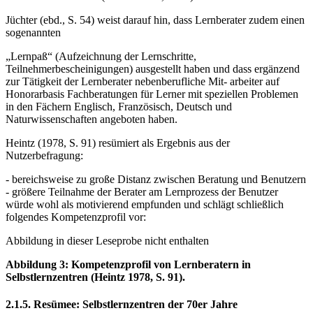
Jüchter (ebd., S. 54) weist darauf hin, dass Lernberater zudem einen
sogenannten
„Lernpaß“ (Aufzeichnung der Lernschritte,
Teilnehmerbescheinigungen) ausgestellt haben und dass ergänzend
zur Tätigkeit der Lernberater nebenberufliche Mit- arbeiter auf
Honorarbasis Fachberatungen für Lerner mit speziellen Problemen
in den Fächern Englisch, Französisch, Deutsch und
Naturwissenschaften angeboten haben.
Heintz (1978, S. 91) resümiert als Ergebnis aus der
Nutzerbefragung:
- bereichsweise zu große Distanz zwischen Beratung und Benutzern
- größere Teilnahme der Berater am Lernprozess der Benutzer
würde wohl als motivierend empfunden und schlägt schließlich
folgendes Kompetenzprofil vor:
Abbildung in dieser Leseprobe nicht enthalten
Abbildung 3: Kompetenzprofil von Lernberatern in
Selbstlernzentren (Heintz 1978, S. 91).
2.1.5. Resümee: Selbstlernzentren der 70er Jahre