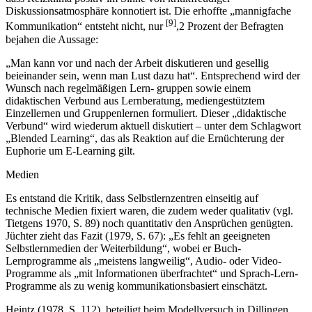
Diskussionsatmosphäre konnotiert ist. Die erhoffte „mannigfache
[9]
Kommunikation“ entsteht nicht, nur
,2 Prozent der Befragten
bejahen die Aussage:
„Man kann vor und nach der Arbeit diskutieren und gesellig
beieinander sein, wenn man Lust dazu hat“. Entsprechend wird der
Wunsch nach regelmäßigen Lern- gruppen sowie einem
didaktischen Verbund aus Lernberatung, mediengestütztem
Einzellernen und Gruppenlernen formuliert. Dieser „didaktische
Verbund“ wird wiederum aktuell diskutiert – unter dem Schlagwort
„Blended Learning“, das als Reaktion auf die Ernüchterung der
Euphorie um E-Learning gilt.
Medien
Es entstand die Kritik, dass Selbstlernzentren einseitig auf
technische Medien fixiert waren, die zudem weder qualitativ (vgl.
Tietgens 1970, S. 89) noch quantitativ den Ansprüchen genügten.
Jüchter zieht das Fazit (1979, S. 67): „Es fehlt an geeigneten
Selbstlernmedien der Weiterbildung“, wobei er Buch-
Lernprogramme als „meistens langweilig“, Audio- oder Video-
Programme als „mit Informationen überfrachtet“ und Sprach-Lern-
Programme als zu wenig kommunikationsbasiert einschätzt.
Heintz (1978, S. 112), beteiligt beim Modellversuch in Dillingen,