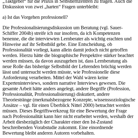
„Taktgeber“ für die Praxis in Selbstlernzentren zu fragen. Auch die
Diskussion von zwei „harten“ Fragen unterbleibt:
a) Ist das Vorgehen professionell?
Die Professionalisierungsdiskussion um Beratung (vgl. Sauer-
Schiffer 2004b) streife ich nur insofern, da ich Kompetenzen
benenne, die die interviewten Lernberater als wichtig erachten und
Hinweise auf ihr Selbstbild gebe. Eine Entscheidung, ob
Professionalität vorliegt, kann allein damit jedoch nicht getroffen
werden. Hierzu hätte die biographische Perspektive stärker beachtet
werden müssen, da davon auszugehen ist, dass Lernberatung als
neue Rolle das bisherige Selbstbild der Lehrenden brüchig werden
lässt und untersucht werden müsste, wie Professionelle diese
Anforderung verarbeiten. Mittel der Wahl wären keine
Experteninterviews, sondern narrative Interviews gewesen. Die
gesamte Arbeit hätte anders angelegt, andere Begriffe (Profession,
Professionalität, Professionalisierung) diskutiert, andere
Theoriestränge (merkmalsbezogene Konzepte, wissenssoziologische
Ansätze – vgl. für einen Überblick Nittel 2000) betrachtet werden
müssen. Dieses Begriffswerkzeug für eine Bewertung der Frage
nach Professionalität kann hier nicht erarbeitet werden, weshalb der
Arbeit diesbezüglich der Charakter einer den Ist-Zustand
beschreibenden Vorabstudie zukommt. Eine einordnende
Bewertung bleibt anderen Autoren vorbehalten.