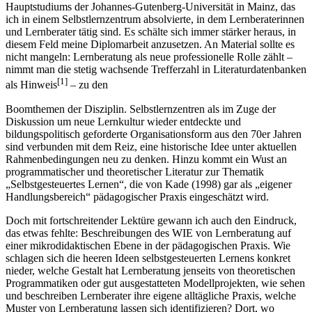
Hauptstudiums der Johannes-Gutenberg-Universität in Mainz, das
ich in einem Selbstlernzentrum absolvierte, in dem Lernberaterinnen
und Lernberater tätig sind. Es schälte sich immer stärker heraus, in
diesem Feld meine Diplomarbeit anzusetzen. An Material sollte es
nicht mangeln: Lernberatung als neue professionelle Rolle zählt –
nimmt man die stetig wachsende Trefferzahl in Literaturdatenbanken
[1]
als Hinweis
– zu den
Boomthemen der Disziplin. Selbstlernzentren als im Zuge der
Diskussion um neue Lernkultur wieder entdeckte und
bildungspolitisch geforderte Organisationsform aus den 70er Jahren
sind verbunden mit dem Reiz, eine historische Idee unter aktuellen
Rahmenbedingungen neu zu denken. Hinzu kommt ein Wust an
programmatischer und theoretischer Literatur zur Thematik
„Selbstgesteuertes Lernen“, die von Kade (1998) gar als „eigener
Handlungsbereich“ pädagogischer Praxis eingeschätzt wird.
Doch mit fortschreitender Lektüre gewann ich auch den Eindruck,
das etwas fehlte: Beschreibungen des WIE von Lernberatung auf
einer mikrodidaktischen Ebene in der pädagogischen Praxis. Wie
schlagen sich die heeren Ideen selbstgesteuerten Lernens konkret
nieder, welche Gestalt hat Lernberatung jenseits von theoretischen
Programmatiken oder gut ausgestatteten Modellprojekten, wie sehen
und beschreiben Lernberater ihre eigene alltägliche Praxis, welche
Muster von Lernberatung lassen sich identifizieren? Dort, wo