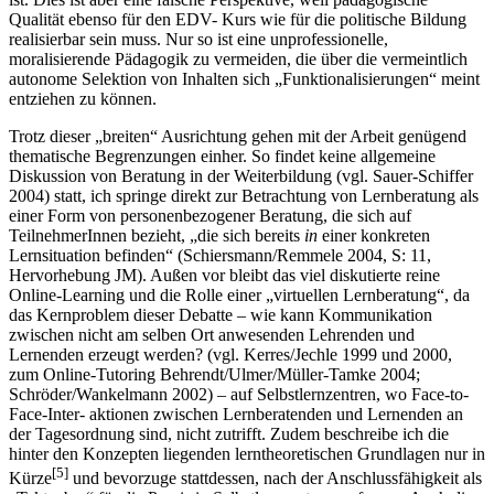
Qualität ebenso für den EDV- Kurs wie für die politische Bildung
realisierbar sein muss. Nur so ist eine unprofessionelle,
moralisierende Pädagogik zu vermeiden, die über die vermeintlich
autonome Selektion von Inhalten sich „Funktionalisierungen“ meint
entziehen zu können.
Trotz dieser „breiten“ Ausrichtung gehen mit der Arbeit genügend
thematische Begrenzungen einher. So findet keine allgemeine
Diskussion von Beratung in der Weiterbildung (vgl. Sauer-Schiffer
2004) statt, ich springe direkt zur Betrachtung von Lernberatung als
einer Form von personenbezogener Beratung, die sich auf
TeilnehmerInnen bezieht, „die sich bereits
in
einer konkreten
Lernsituation befinden“ (Schiersmann/Remmele 2004, S: 11,
Hervorhebung JM). Außen vor bleibt das viel diskutierte reine
Online-Learning und die Rolle einer „virtuellen Lernberatung“, da
das Kernproblem dieser Debatte – wie kann Kommunikation
zwischen nicht am selben Ort anwesenden Lehrenden und
Lernenden erzeugt werden? (vgl. Kerres/Jechle 1999 und 2000,
zum Online-Tutoring Behrendt/Ulmer/Müller-Tamke 2004;
Schröder/Wankelmann 2002) – auf Selbstlernzentren, wo Face-to-
Face-Inter- aktionen zwischen Lernberatenden und Lernenden an
der Tagesordnung sind, nicht zutrifft. Zudem beschreibe ich die
hinter den Konzepten liegenden lerntheoretischen Grundlagen nur in
[5]
Kürze
und bevorzuge stattdessen, nach der Anschlussfähigkeit als