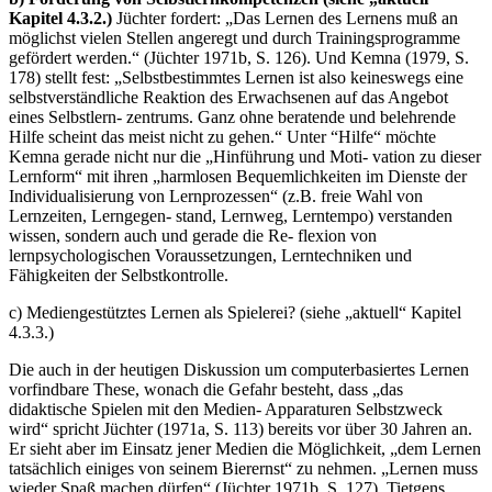
Kapitel 4.3.2.)
Jüchter fordert: „Das Lernen des Lernens muß an
möglichst vielen Stellen angeregt und durch Trainingsprogramme
gefördert werden.“ (Jüchter 1971b, S. 126). Und Kemna (1979, S.
178) stellt fest: „Selbstbestimmtes Lernen ist also keineswegs eine
selbstverständliche Reaktion des Erwachsenen auf das Angebot
eines Selbstlern- zentrums. Ganz ohne beratende und belehrende
Hilfe scheint das meist nicht zu gehen.“ Unter “Hilfe“ möchte
Kemna gerade nicht nur die „Hinführung und Moti- vation zu dieser
Lernform“ mit ihren „harmlosen Bequemlichkeiten im Dienste der
Individualisierung von Lernprozessen“ (z.B. freie Wahl von
Lernzeiten, Lerngegen- stand, Lernweg, Lerntempo) verstanden
wissen, sondern auch und gerade die Re- flexion von
lernpsychologischen Voraussetzungen, Lerntechniken und
Fähigkeiten der Selbstkontrolle.
c) Mediengestütztes Lernen als Spielerei? (siehe „aktuell“ Kapitel
4.3.3.)
Die auch in der heutigen Diskussion um computerbasiertes Lernen
vorfindbare These, wonach die Gefahr besteht, dass „das
didaktische Spielen mit den Medien- Apparaturen Selbstzweck
wird“ spricht Jüchter (1971a, S. 113) bereits vor über 30 Jahren an.
Er sieht aber im Einsatz jener Medien die Möglichkeit, „dem Lernen
tatsächlich einiges von seinem Bierernst“ zu nehmen. „Lernen muss
wieder Spaß machen dürfen“ (Jüchter 1971b, S. 127). Tietgens