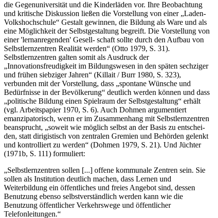
die Gegenuniversität und die Kinderläden vor. Ihre Beobachtung
und kritische Diskussion ließen die Vorstellung von einer „Laden-
Volkshochschule“ Gestalt gewinnen, die Bildung als Ware und als
eine Möglichkeit der Selbstgestaltung begreift. Die Vorstellung von
einer 'lernanregenden' Gesell- schaft sollte durch den Aufbau von
Selbstlernzentren Realität werden“ (Otto 1979, S. 31).
Selbstlernzentren galten somit als Ausdruck der
„Innovationsfreudigkeit im Bildungswesen in den späten sechziger
und frühen siebziger Jahren“ (Killait / Burr 1980, S. 323),
verbunden mit der Vorstellung, dass „spontane Wünsche und
Bedürfnisse in der Bevölkerung“ deutlich werden können und dass
„politische Bildung einen Spielraum der Selbstgestaltung“ erhält
(vgl. Arbeitspapier 1970, S. 6). Auch Dohmen argumentiert
emanzipatorisch, wenn er im Zusammenhang mit Selbstlernzentren
beansprucht, „soweit wie möglich selbst an der Basis zu entschei-
den, statt dirigistisch von zentralen Gremien und Behörden gelenkt
und kontrolliert zu werden“ (Dohmen 1979, S. 21). Und Jüchter
(1971b, S. 111) formuliert:
„Selbstlernzentren sollen [...] offene kommunale Zentren sein. Sie
sollen als Institution deutlich machen, dass Lernen und
Weiterbildung ein öffentliches und freies Angebot sind, dessen
Benutzung ebenso selbstverständlich werden kann wie die
Benutzung öffentlicher Verkehrswege und öffentlicher
Telefonleitungen.“