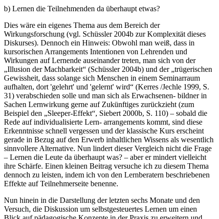
b) Lernen die Teilnehmenden da überhaupt etwas?
Dies wäre ein eigenes Thema aus dem Bereich der
Wirkungsforschung (vgl. Schüssler 2004b zur Komplexität dieses
Diskurses). Dennoch ein Hinweis: Obwohl man weiß, dass in
kursorischen Arrangements Intentionen von Lehrenden und
Wirkungen auf Lernende auseinander treten, man sich von der
„Illusion der Machbarkeit“ (Schüssler 2004b) und der „trügerischen
Gewissheit, dass solange sich Menschen in einem Seminarraum
aufhalten, dort 'gelehrt' und 'gelernt' wird“ (Kerres /Jechle 1999, S.
31) verabschieden solle und man sich als Erwachsenen- bildner in
Sachen Lernwirkung gerne auf Zukünftiges zurückzieht (zum
Beispiel den „Sleeper-Effekt“, Siebert 2000b, S. 110) – sobald die
Rede auf individualisierte Lern- arrangements kommt, sind diese
Erkenntnisse schnell vergessen und der klassische Kurs erscheint
gerade in Bezug auf den Erwerb inhaltlichen Wissens als wesentlich
sinnvollere Alternative. Nun lindert dieser Vergleich nicht die Frage
– Lernen die Leute da überhaupt was? – aber er mindert vielleicht
ihre Schärfe. Einen kleinen Beitrag versuche ich zu diesem Thema
dennoch zu leisten, indem ich von den Lernberatern beschriebenen
Effekte auf Teilnehmerseite benenne.
Nun hinein in die Darstellung der letzten sechs Monate und den
Versuch, die Diskussion um selbstgesteuertes Lernen um einen
Blick auf pädagogische Konzepte in der Praxis zu erweitern und