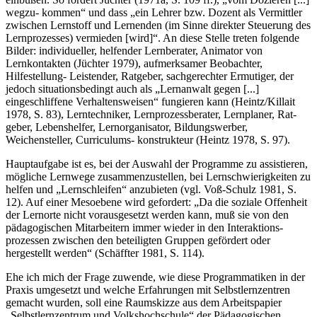
wegzu- kommen“ und dass „ein Lehrer bzw. Dozent als Vermittler
zwischen Lernstoff und Lernenden (im Sinne direkter Steuerung des
Lernprozesses) vermieden [wird]“. An diese Stelle treten folgende
Bilder: individueller, helfender Lernberater, Animator von
Lernkontakten (Jüchter 1979), aufmerksamer Beobachter,
Hilfestellung- Leistender, Ratgeber, sachgerechter Ermutiger, der
jedoch situationsbedingt auch als „Lernanwalt gegen [...]
eingeschliffene Verhaltensweisen“ fungieren kann (Heintz/Killait
1978, S. 83), Lerntechniker, Lernprozessberater, Lernplaner, Rat-
geber, Lebenshelfer, Lernorganisator, Bildungswerber,
Weichensteller, Curriculums- konstrukteur (Heintz 1978, S. 97).
Hauptaufgabe ist es, bei der Auswahl der Programme zu assistieren,
mögliche Lernwege zusammenzustellen, bei Lernschwierigkeiten zu
helfen und „Lernschleifen“ anzubieten (vgl. Voß-Schulz 1981, S.
12). Auf einer Mesoebene wird gefordert: „Da die soziale Offenheit
der Lernorte nicht vorausgesetzt werden kann, muß sie von den
pädagogischen Mitarbeitern immer wieder in den Interaktions-
prozessen zwischen den beteiligten Gruppen gefördert oder
hergestellt werden“ (Schäffter 1981, S. 114).
Ehe ich mich der Frage zuwende, wie diese Programmatiken in der
Praxis umgesetzt und welche Erfahrungen mit Selbstlernzentren
gemacht wurden, soll eine Raumskizze aus dem Arbeitspapier
„Selbstlernzentrum und Volkshochschule“ der Pädagogischen