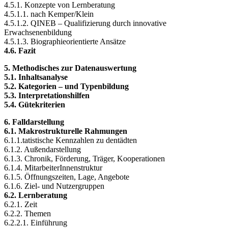
4.5.1. Konzepte von Lernberatung
4.5.1.1. nach Kemper/Klein
4.5.1.2. QINEB – Qualifizierung durch innovative
Erwachsenenbildung
4.5.1.3. Biographieorientierte Ansätze
4.6. Fazit
5. Methodisches zur Datenauswertung
5.1. Inhaltsanalyse
5.2. Kategorien – und Typenbildung
5.3. Interpretationshilfen
5.4. Gütekriterien
6. Falldarstellung
6.1. Makrostrukturelle Rahmungen
6.1.1.tatistische Kennzahlen zu dentädten
6.1.2. Außendarstellung
6.1.3. Chronik, Förderung, Träger, Kooperationen
6.1.4. MitarbeiterInnenstruktur
6.1.5. Öffnungszeiten, Lage, Angebote
6.1.6. Ziel- und Nutzergruppen
6.2. Lernberatung
6.2.1. Zeit
6.2.2. Themen
6.2.2.1. Einführung