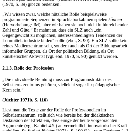
(1970, S. 89) gibt zu bedenken:
„Wir wissen zwar, welche nützliche Rolle beispielsweise
programmierte Sequenzen in Sprachlaborkabinen spielen
können
(Hervorhebung: JM), aber wir haben sie noch nicht in hinreichender
Zahl und Güte.“ Er mahnt an, dass ein SLZ auch „ein
Gegengewicht zu möglichen, interessenbedingten Tendenzen der
Lernmittel- industrie bilden“ sollte (ebd., S. 90). Ein SLZ sollte kein
reines Medienzentrum sein, sondern auch als Ort der Bildungsarbeit
informeller Gruppen, als Ort der politischen Bildung, als Ort
künstlerischer Aktivität (vgl. ebd. 1970, S. 90) genutzt werden.
2.1.3. Rolle der Profession
„Die individuelle Beratung muss zur Programmstruktur des
Selbstlern- zentrums gehören, vielleicht sogar ihr pädagogischer
Kern sein.“
(Jüchter 1971b, S. 116)
Liest man die Texte zur der Rolle der Professionellen im
Selbstlernzentrum, stellt sich wie bereits bei der didaktischen
Diskussion der Effekt ein, dass einige der heute vorgebrachten
Argumente (vgl. Kapitel 4.5.) an vermeintlich innovatorischer Kraft
einbüßen. So fordert Jüchter (1971a, S. 109 ff.), „vom Dozieren [...]