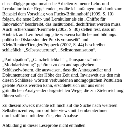
einschlägige programmatische Arbeiten zu neuer Lehr- und
Lernkultur in der Regel enden, wollte ich anfangen und damit zum
Beispiel dem Vorschlag von Fuchs-Brüninghoff (1999, S. 10)
folgen, die neue Lehr- und Lernkultur als ein „Chiffre für
Innovation“ beschreibt, das institutionell dechiffriert werden muss.
Auch Schiersmann/Remmele (2002, S. 30) stellen fest, dass im
Hinblick auf Lernberatung „die wissenschaftliche und bildungs-
politische Diskussion der Praxis vorauseilt“ und
Klein/Reutter/Dengler/Poppeck (2002, S. 44) beschreiben
schließlich: „Selbststeuerung“, „Selbstorganisation“,
„Partizipation“, „Ganzheitlichkeit“ „Transparenz“ oder
„Modularisierung“ gehören zu den andragogischen
Schlüsselwörtern, die ausweisen, dass die Antragssteller und
Dokumentierer auf der Höhe der Zeit sind. Inwieweit aus den mit
diesen Schlüssel- wörtern verbundenen andragogischen Postulaten
gelebte Praxis werden kann, erschließt sich nur aus einer
gründlichen Analyse der dargestellten Wege, die zur Zielerreichung
führen sollen“.
Zu diesem Zweck machte ich mich auf die Suche nach weiteren
Selbstlernzentren, um dort Interviews mit LernberaterInnen
durchzuführen mit dem Ziel, eine Analyse
Abbildung in dieser Leseprobe nicht enthalten