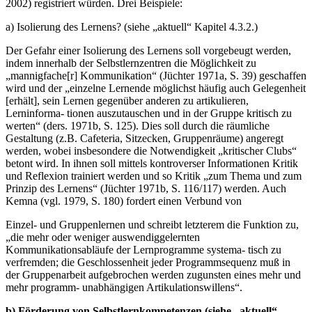
2002) registriert würden. Drei Beispiele:
a) Isolierung des Lernens? (siehe „aktuell“ Kapitel 4.3.2.)
Der Gefahr einer Isolierung des Lernens soll vorgebeugt werden,
indem innerhalb der Selbstlernzentren die Möglichkeit zu
„mannigfache[r] Kommunikation“ (Jüchter 1971a, S. 39) geschaffen
wird und der „einzelne Lernende möglichst häufig auch Gelegenheit
[erhält], sein Lernen gegenüber anderen zu artikulieren,
Lerninforma- tionen auszutauschen und in der Gruppe kritisch zu
werten“ (ders. 1971b, S. 125). Dies soll durch die räumliche
Gestaltung (z.B. Cafeteria, Sitzecken, Gruppenräume) angeregt
werden, wobei insbesondere die Notwendigkeit „kritischer Clubs“
betont wird. In ihnen soll mittels kontroverser Informationen Kritik
und Reflexion trainiert werden und so Kritik „zum Thema und zum
Prinzip des Lernens“ (Jüchter 1971b, S. 116/117) werden. Auch
Kemna (vgl. 1979, S. 180) fordert einen Verbund von
Einzel- und Gruppenlernen und schreibt letzterem die Funktion zu,
„die mehr oder weniger auswendiggelernten
Kommunikationsabläufe der Lernprogramme systema- tisch zu
verfremden; die Geschlossenheit jeder Programmsequenz muß in
der Gruppenarbeit aufgebrochen werden zugunsten eines mehr und
mehr programm- unabhängigen Artikulationswillens“.
b) Förderung von Selbstlernkompetenzen (siehe „aktuell“