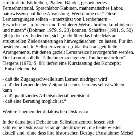
strukturierte Bildreihen, Platten, Bänder, gespeichertes
Fernsehmaterial, Sprachlabor-Kabinen, mathematisches Labor,
naturwissenschaftliche Ausrüstung, Werkräume etc.“ Diese
Lernanregungen sollten – unterstützt von Lernberatern –
Erwachsene „in freierer und flexiblerer Weise abrufen, kombinieren
und nutzen“ (Dohmen 1979, S. 23) können. Schäffter (1981, S. 50)
gibt jedoch zu bedenken, sich „nicht über das hohe Maß an
strukturellen Zielorientierungen hinwegtäuschen“ zu lassen. Für ihn
bestehen auch in Selbstlernzentren „didaktisch ausgetüftelte
Arrangements, mit denen gezielt Lernanreize hervorgerufen werden.
Der Lernort soll die Teilnehmer zu eigenem Tun herausfordern“.
Tietgens (1970, S. 88) liefert eine Kurzfassung des Konzepts:
„Entscheidend ist,
- daß die Zugangsschwelle zum Lernen niedriger wird
- daß der Lernende den Zeitpunkt seines Lernens selbst wählen
kann
- daß qualifiziertes Arbeitsmaterial bereitsteht
- daß eine Beratung möglich ist.“
Weitere Themen der didaktischen Diskussion
In der damaligen Debatte um Selbstlernzentren lassen sich
zahlreiche Diskussionsstränge identifizieren, die heute wieder
aktuell sind, ohne dass ihre historischen Bezüge (Ausnahme: Meisel