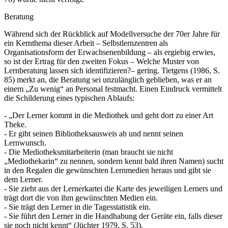
Beratung
Während sich der Rückblick auf Modellversuche der 70er Jahre für
ein Kernthema dieser Arbeit – Selbstlernzentren als
Organisationsform der Erwachsenenbildung – als ergiebig erwies,
so ist der Ertrag für den zweiten Fokus – Welche Muster von
Lernberatung lassen sich identifizieren?– gering. Tietgens (1986, S.
85) merkt an, die Beratung sei unzulänglich geblieben, was er an
einem „Zu wenig“ an Personal festmacht. Einen Eindruck vermittelt
die Schilderung eines typischen Ablaufs:
- „Der Lerner kommt in die Mediothek und geht dort zu einer Art
Theke.
- Er gibt seinen Bibliotheksausweis ab und nennt seinen
Lernwunsch.
- Die Mediotheksmitarbeiterin (man braucht sie nicht
„Mediothekarin“ zu nennen, sondern kennt bald ihren Namen) sucht
in den Regalen die gewünschten Lernmedien heraus und gibt sie
dem Lerner.
- Sie zieht aus der Lernerkartei die Karte des jeweiligen Lerners und
trägt dort die von ihm gewünschten Medien ein.
- Sie trägt den Lerner in die Tagesstatistik ein.
- Sie führt den Lerner in die Handhabung der Geräte ein, falls dieser
sie noch nicht kennt“ (Jüchter 1979, S. 53).