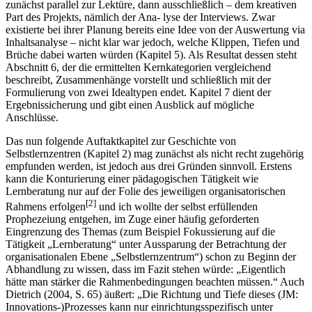
zunächst parallel zur Lektüre, dann ausschließlich – dem kreativen
Part des Projekts, nämlich der Ana- lyse der Interviews. Zwar
existierte bei ihrer Planung bereits eine Idee von der Auswertung via
Inhaltsanalyse – nicht klar war jedoch, welche Klippen, Tiefen und
Brüche dabei warten würden (Kapitel 5). Als Resultat dessen steht
Abschnitt 6, der die ermittelten Kernkategorien vergleichend
beschreibt, Zusammenhänge vorstellt und schließlich mit der
Formulierung von zwei Idealtypen endet. Kapitel 7 dient der
Ergebnissicherung und gibt einen Ausblick auf mögliche
Anschlüsse.
Das nun folgende Auftaktkapitel zur Geschichte von
Selbstlernzentren (Kapitel 2) mag zunächst als nicht recht zugehörig
empfunden werden, ist jedoch aus drei Gründen sinnvoll. Erstens
kann die Konturierung einer pädagogischen Tätigkeit wie
Lernberatung nur auf der Folie des jeweiligen organisatorischen
[2]
Rahmens erfolgen
und ich wollte der selbst erfüllenden
Prophezeiung entgehen, im Zuge einer häufig geforderten
Eingrenzung des Themas (zum Beispiel Fokussierung auf die
Tätigkeit „Lernberatung“ unter Aussparung der Betrachtung der
organisationalen Ebene „Selbstlernzentrum“) schon zu Beginn der
Abhandlung zu wissen, dass im Fazit stehen würde: „Eigentlich
hätte man stärker die Rahmenbedingungen beachten müssen.“ Auch
Dietrich (2004, S. 65) äußert: „Die Richtung und Tiefe dieses (JM:
Innovations-)Prozesses kann nur einrichtungsspezifisch unter