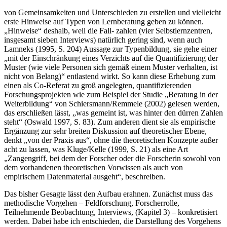
von Gemeinsamkeiten und Unterschieden zu erstellen und vielleicht
erste Hinweise auf Typen von Lernberatung geben zu können.
„Hinweise“ deshalb, weil die Fall- zahlen (vier Selbstlernzentren,
insgesamt sieben Interviews) natürlich gering sind, wenn auch
Lamneks (1995, S. 204) Aussage zur Typenbildung, sie gehe einer
„mit der Einschränkung eines Verzichts auf die Quantifizierung der
Muster (wie viele Personen sich gemäß einem Muster verhalten, ist
nicht von Belang)“ entlastend wirkt. So kann diese Erhebung zum
einen als Co-Referat zu groß angelegten, quantifizierenden
Forschungsprojekten wie zum Beispiel der Studie „Beratung in der
Weiterbildung“ von Schiersmann/Remmele (2002) gelesen werden,
das erschließen lässt, „was gemeint ist, was hinter den dürren Zahlen
steht“ (Oswald 1997, S. 83). Zum anderen dient sie als empirische
Ergänzung zur sehr breiten Diskussion auf theoretischer Ebene,
denkt „von der Praxis aus“, ohne die theoretischen Konzepte außer
acht zu lassen, was Kluge/Kelle (1999, S. 21) als eine Art
„Zangengriff, bei dem der Forscher oder die Forscherin sowohl von
dem vorhandenen theoretischen Vorwissen als auch von
empirischem Datenmaterial ausgeht“, beschreiben.
Das bisher Gesagte lässt den Aufbau erahnen. Zunächst muss das
methodische Vorgehen – Feldforschung, Forscherrolle,
Teilnehmende Beobachtung, Interviews, (Kapitel 3) – konkretisiert
werden. Dabei habe ich entschieden, die Darstellung des Vorgehens