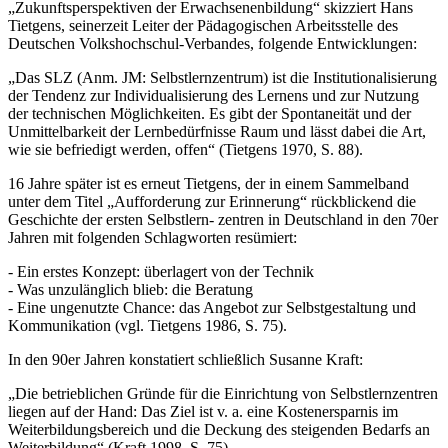
„Zukunftsperspektiven der Erwachsenenbildung“ skizziert Hans
Tietgens, seinerzeit Leiter der Pädagogischen Arbeitsstelle des
Deutschen Volkshochschul-Verbandes, folgende Entwicklungen:
„Das SLZ (Anm. JM: Selbstlernzentrum) ist die Institutionalisierung
der Tendenz zur Individualisierung des Lernens und zur Nutzung
der technischen Möglichkeiten. Es gibt der Spontaneität und der
Unmittelbarkeit der Lernbedürfnisse Raum und lässt dabei die Art,
wie sie befriedigt werden, offen“ (Tietgens 1970, S. 88).
16 Jahre später ist es erneut Tietgens, der in einem Sammelband
unter dem Titel „Aufforderung zur Erinnerung“ rückblickend die
Geschichte der ersten Selbstlern- zentren in Deutschland in den 70er
Jahren mit folgenden Schlagworten resümiert:
- Ein erstes Konzept: überlagert von der Technik
- Was unzulänglich blieb: die Beratung
- Eine ungenutzte Chance: das Angebot zur Selbstgestaltung und
Kommunikation (vgl. Tietgens 1986, S. 75).
In den 90er Jahren konstatiert schließlich Susanne Kraft:
„Die betrieblichen Gründe für die Einrichtung von Selbstlernzentren
liegen auf der Hand: Das Ziel ist v. a. eine Kostenersparnis im
Weiterbildungsbereich und die Deckung des steigenden Bedarfs an
Weiterbildung“ (Kraft 1998, S. 75).