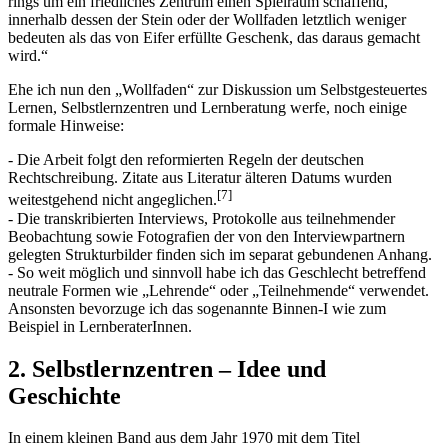
rings um ein friedliches Zentrum einen Spielraum schaffend,
innerhalb dessen der Stein oder der Wollfaden letztlich weniger
bedeuten als das von Eifer erfüllte Geschenk, das daraus gemacht
wird.“
Ehe ich nun den „Wollfaden“ zur Diskussion um Selbstgesteuertes
Lernen, Selbstlernzentren und Lernberatung werfe, noch einige
formale Hinweise:
- Die Arbeit folgt den reformierten Regeln der deutschen
Rechtschreibung. Zitate aus Literatur älteren Datums wurden
[7]
weitestgehend nicht angeglichen.
- Die transkribierten Interviews, Protokolle aus teilnehmender
Beobachtung sowie Fotografien der von den Interviewpartnern
gelegten Strukturbilder finden sich im separat gebundenen Anhang.
- So weit möglich und sinnvoll habe ich das Geschlecht betreffend
neutrale Formen wie „Lehrende“ oder „Teilnehmende“ verwendet.
Ansonsten bevorzuge ich das sogenannte Binnen-I wie zum
Beispiel in LernberaterInnen.
2. Selbstlernzentren – Idee und
Geschichte
In einem kleinen Band aus dem Jahr 1970 mit dem Titel