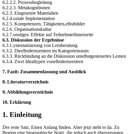
6.2.2.2. Prozessbegleitung
6.2.2.3. Metakognitionen
6.2.3. Eingesetzte Materialien
6.2.4.oziale Implementation
6.2.5. Kompetenzen, Tätigkeiten,elbstbilder
6.2.6. Organisationskultur
6.2.7.onstiges: Effekte auf TeilnehmerInnenseite
6.3. Diskussion der Ergebnisse
6.3.1.ystematisierung von Lernberatung
6.3.2. Dieelbstlernzentren im Kategorienraum
6.3.3. Rückbindung an die Diskussion umelbstgesteuertes Lernen
6.3.4. Zwei Idealtypen vonelbstlernzentren
7. Fazit: Zusammenfassung und Ausblick
8. Literaturverzeichnis
9. Abbildungsverzeichnis
10. Erklärung
1. Einleitung
Der erste Satz. Einen Anfang finden. Aber jetzt steht er da. Zu
Beginn eine biographische Notiz, die jedoch auch übersprungen