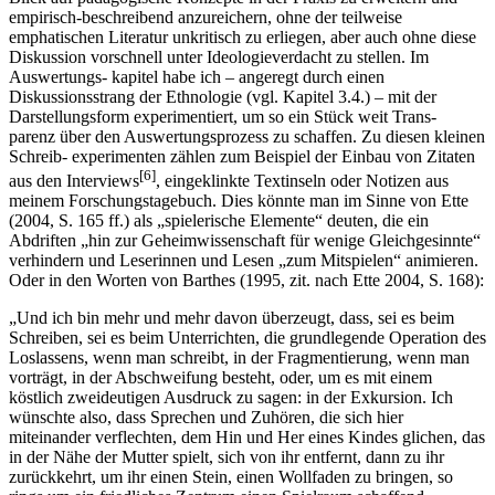
empirisch-beschreibend anzureichern, ohne der teilweise
emphatischen Literatur unkritisch zu erliegen, aber auch ohne diese
Diskussion vorschnell unter Ideologieverdacht zu stellen. Im
Auswertungs- kapitel habe ich – angeregt durch einen
Diskussionsstrang der Ethnologie (vgl. Kapitel 3.4.) – mit der
Darstellungsform experimentiert, um so ein Stück weit Trans-
parenz über den Auswertungsprozess zu schaffen. Zu diesen kleinen
Schreib- experimenten zählen zum Beispiel der Einbau von Zitaten
[6]
aus den Interviews
, eingeklinkte Textinseln oder Notizen aus
meinem Forschungstagebuch. Dies könnte man im Sinne von Ette
(2004, S. 165 ff.) als „spielerische Elemente“ deuten, die ein
Abdriften „hin zur Geheimwissenschaft für wenige Gleichgesinnte“
verhindern und Leserinnen und Lesen „zum Mitspielen“ animieren.
Oder in den Worten von Barthes (1995, zit. nach Ette 2004, S. 168):
„Und ich bin mehr und mehr davon überzeugt, dass, sei es beim
Schreiben, sei es beim Unterrichten, die grundlegende Operation des
Loslassens, wenn man schreibt, in der Fragmentierung, wenn man
vorträgt, in der Abschweifung besteht, oder, um es mit einem
köstlich zweideutigen Ausdruck zu sagen: in der Exkursion. Ich
wünschte also, dass Sprechen und Zuhören, die sich hier
miteinander verflechten, dem Hin und Her eines Kindes glichen, das
in der Nähe der Mutter spielt, sich von ihr entfernt, dann zu ihr
zurückkehrt, um ihr einen Stein, einen Wollfaden zu bringen, so