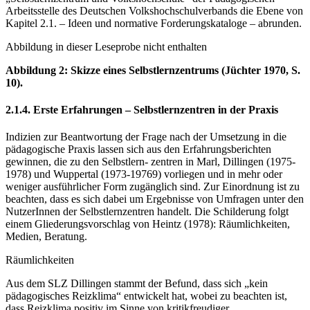
Arbeitsstelle des Deutschen Volkshochschulverbands die Ebene von
Kapitel 2.1. – Ideen und normative Forderungskataloge – abrunden.
Abbildung in dieser Leseprobe nicht enthalten
Abbildung 2: Skizze eines Selbstlernzentrums (Jüchter 1970, S.
10).
2.1.4. Erste Erfahrungen – Selbstlernzentren in der Praxis
Indizien zur Beantwortung der Frage nach der Umsetzung in die
pädagogische Praxis lassen sich aus den Erfahrungsberichten
gewinnen, die zu den Selbstlern- zentren in Marl, Dillingen (1975-
1978) und Wuppertal (1973-19769) vorliegen und in mehr oder
weniger ausführlicher Form zugänglich sind. Zur Einordnung ist zu
beachten, dass es sich dabei um Ergebnisse von Umfragen unter den
NutzerInnen der Selbstlernzentren handelt. Die Schilderung folgt
einem Gliederungsvorschlag von Heintz (1978): Räumlichkeiten,
Medien, Beratung.
Räumlichkeiten
Aus dem SLZ Dillingen stammt der Befund, dass sich „kein
pädagogisches Reizklima“ entwickelt hat, wobei zu beachten ist,
dass Reizklima positiv im Sinne von kritikfreudiger