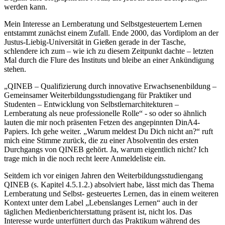
werden kann.
Mein Interesse an Lernberatung und Selbstgesteuertem Lernen
entstammt zunächst einem Zufall. Ende 2000, das Vordiplom an der
Justus-Liebig-Universität in Gießen gerade in der Tasche,
schlendere ich zum – wie ich zu diesem Zeitpunkt dachte – letzten
Mal durch die Flure des Instituts und bleibe an einer Ankündigung
stehen.
„QINEB – Qualifizierung durch innovative Erwachsenenbildung –
Gemeinsamer Weiterbildungsstudiengang für Praktiker und
Studenten – Entwicklung von Selbstlernarchitekturen –
Lernberatung als neue professionelle Rolle“ - so oder so ähnlich
lauten die mir noch präsenten Fetzen des angepinnten DinA4-
Papiers. Ich gehe weiter. „Warum meldest Du Dich nicht an?“ ruft
mich eine Stimme zurück, die zu einer Absolventin des ersten
Durchgangs von QINEB gehört. Ja, warum eigentlich nicht? Ich
trage mich in die noch recht leere Anmeldeliste ein.
Seitdem ich vor einigen Jahren den Weiterbildungsstudiengang
QINEB (s. Kapitel 4.5.1.2.) absolviert habe, lässt mich das Thema
Lernberatung und Selbst- gesteuertes Lernen, das in einem weiteren
Kontext unter dem Label „Lebenslanges Lernen“ auch in der
täglichen Medienberichterstattung präsent ist, nicht los. Das
Interesse wurde unterfüttert durch das Praktikum während des