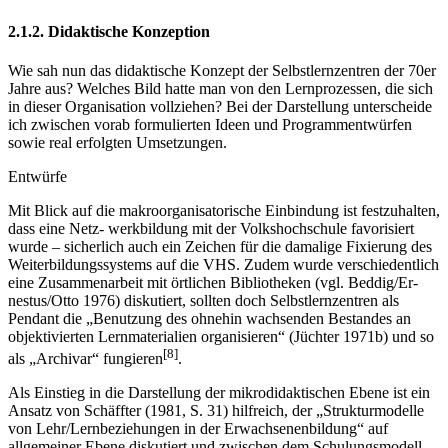
2.1.2. Didaktische Konzeption
Wie sah nun das didaktische Konzept der Selbstlernzentren der 70er
Jahre aus? Welches Bild hatte man von den Lernprozessen, die sich
in dieser Organisation vollziehen? Bei der Darstellung unterscheide
ich zwischen vorab formulierten Ideen und Programmentwürfen
sowie real erfolgten Umsetzungen.
Entwürfe
Mit Blick auf die makroorganisatorische Einbindung ist festzuhalten,
dass eine Netz- werkbildung mit der Volkshochschule favorisiert
wurde – sicherlich auch ein Zeichen für die damalige Fixierung des
Weiterbildungssystems auf die VHS. Zudem wurde verschiedentlich
eine Zusammenarbeit mit örtlichen Bibliotheken (vgl. Beddig/Er-
nestus/Otto 1976) diskutiert, sollten doch Selbstlernzentren als
Pendant die „Benutzung des ohnehin wachsenden Bestandes an
objektivierten Lernmaterialien organisieren“ (Jüchter 1971b) und so
[8]
als „Archivar“ fungieren
.
Als Einstieg in die Darstellung der mikrodidaktischen Ebene ist ein
Ansatz von Schäffter (1981, S. 31) hilfreich, der „Strukturmodelle
von Lehr/Lernbeziehungen in der Erwachsenenbildung“ auf
allgemeiner Ebene diskutiert und zwischen dem Schulungsmodell,