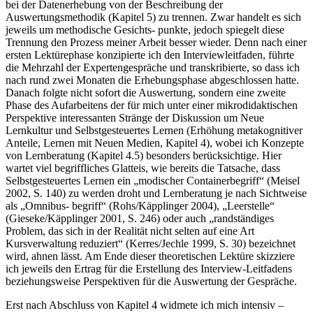
bei der Datenerhebung von der Beschreibung der
Auswertungsmethodik (Kapitel 5) zu trennen. Zwar handelt es sich
jeweils um methodische Gesichts- punkte, jedoch spiegelt diese
Trennung den Prozess meiner Arbeit besser wieder. Denn nach einer
ersten Lektürephase konzipierte ich den Interviewleitfaden, führte
die Mehrzahl der Expertengespräche und transkribierte, so dass ich
nach rund zwei Monaten die Erhebungsphase abgeschlossen hatte.
Danach folgte nicht sofort die Auswertung, sondern eine zweite
Phase des Aufarbeitens der für mich unter einer mikrodidaktischen
Perspektive interessanten Stränge der Diskussion um Neue
Lernkultur und Selbstgesteuertes Lernen (Erhöhung metakognitiver
Anteile, Lernen mit Neuen Medien, Kapitel 4), wobei ich Konzepte
von Lernberatung (Kapitel 4.5) besonders berücksichtige. Hier
wartet viel begriffliches Glatteis, wie bereits die Tatsache, dass
Selbstgesteuertes Lernen ein „modischer Containerbegriff“ (Meisel
2002, S. 140) zu werden droht und Lernberatung je nach Sichtweise
als „Omnibus- begriff“ (Rohs/Käpplinger 2004), „Leerstelle“
(Gieseke/Käpplinger 2001, S. 246) oder auch „randständiges
Problem, das sich in der Realität nicht selten auf eine Art
Kursverwaltung reduziert“ (Kerres/Jechle 1999, S. 30) bezeichnet
wird, ahnen lässt. Am Ende dieser theoretischen Lektüre skizziere
ich jeweils den Ertrag für die Erstellung des Interview-Leitfadens
beziehungsweise Perspektiven für die Auswertung der Gespräche.
Erst nach Abschluss von Kapitel 4 widmete ich mich intensiv –