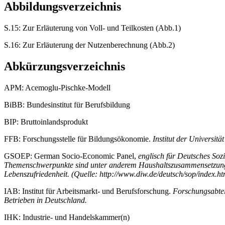
Abbildungsverzeichnis
S.15: Zur Erläuterung von Voll- und Teilkosten (Abb.1)
S.16: Zur Erläuterung der Nutzenberechnung (Abb.2)
Abkürzungsverzeichnis
APM: Acemoglu-Pischke-Modell
BiBB: Bundesinstitut für Berufsbildung
BIP: Bruttoinlandsprodukt
FFB: Forschungsstelle für Bildungsökonomie.
Institut der Universitä
GSOEP: German Socio-Economic Panel,
englisch für Deutsches So
Themenschwerpunkte sind unter anderem Haushaltszusammensetzung, 
Lebenszufriedenheit. (Quelle: http://www.diw.de/deutsch/sop/index.h
IAB: Institut für Arbeitsmarkt- und Berufsforschung.
Forschungsabtei
Betrieben in Deutschland.
IHK: Industrie- und Handelskammer(n)