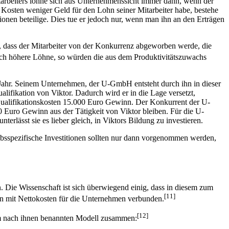
tarbeiters lohne sich aus Unternehmenssicht immer dann, wenn der
n Kosten weniger Geld für den Lohn seiner Mitarbeiter habe, bestehe
onen beteilige. Dies tue er jedoch nur, wenn man ihn an den Erträgen
o, dass der Mitarbeiter von der Konkurrenz abgeworben werde, die
ch höhere Löhne, so würden die aus dem Produktivitätszuwachs
m Jahr. Seinem Unternehmen, der U-GmbH entsteht durch ihn in dieser
fikation von Viktor. Dadurch wird er in die Lage versetzt,
Qualifikationskosten 15.000 Euro Gewinn. Der Konkurrent der U-
 Euro Gewinn aus der Tätigkeit von Viktor bleiben. Für die U-
lässt sie es lieber gleich, in Viktors Bildung zu investieren.
iebsspezifische Investitionen sollten nur dann vorgenommen werden,
. Die Wissenschaft ist sich überwiegend einig, dass in diesem zum
[11]
llen mit Nettokosten für die Unternehmen verbunden.
[12]
em nach ihnen benannten Modell zusammen: