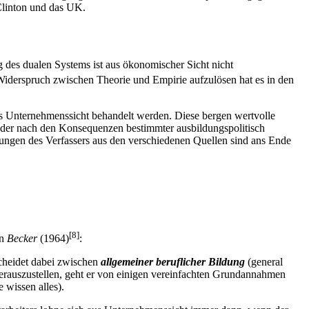
 Clinton und das UK.
g des dualen Systems ist aus ökonomischer Sicht nicht
derspruch zwischen Theorie und Empirie aufzulösen hat es in den
us Unternehmenssicht behandelt werden. Diese bergen wertvolle
n, der nach den Konsequenzen bestimmter ausbildungspolitisch
ungen des Verfassers aus den verschiedenen Quellen sind ans Ende
[8]
n
Becker
(1964)
:
scheidet dabei zwischen
allgemeiner beruflicher Bildung
(general
herauszustellen, geht er von einigen vereinfachten Grundannahmen
wissen alles).