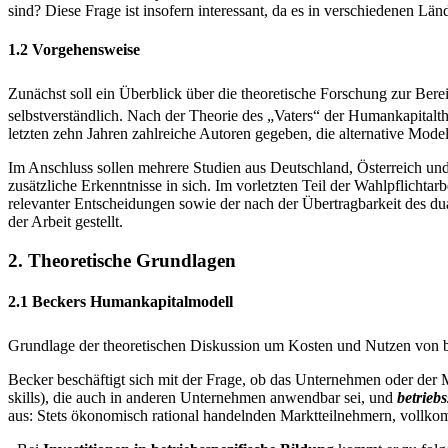
sind? Diese Frage ist insofern interessant, da es in verschiedenen L
1.2 Vorgehensweise
Zunächst soll ein Überblick über die theoretische Forschung zur Bere
selbstverständlich. Nach der Theorie des „Vaters“ der Humankapitalthe
letzten zehn Jahren zahlreiche Autoren gegeben, die alternative Mode
Im Anschluss sollen mehrere Studien aus Deutschland, Österreich un
zusätzliche Erkenntnisse in sich. Im vorletzten Teil der Wahlpflicht
relevanter Entscheidungen sowie der nach der Übertragbarkeit des d
der Arbeit gestellt.
2. Theoretische Grundlagen
2.1 Beckers Humankapitalmodell
Grundlage der theoretischen Diskussion um Kosten und Nutzen von be
Becker beschäftigt sich mit der Frage, ob das Unternehmen oder der M
skills), die auch in anderen Unternehmen anwendbar sei, und
betrieb
aus: Stets ökonomisch rational handelnden Marktteilnehmern, vollk