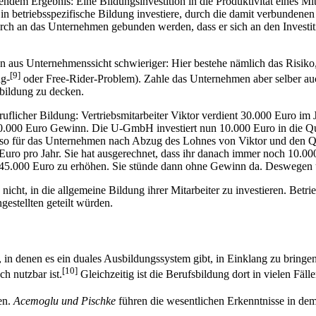
ndem Ergebnis: Eine Bildungsinvestition in die Produktivität eines Mi
in betriebsspezifische Bildung investiere, durch die damit verbundene
urch an das Unternehmen gebunden werden, dass er sich an den Investiti
ion aus Unternehmenssicht schwieriger: Hier bestehe nämlich das Risik
[9]
ng-
oder Free-Rider-Problem). Zahle das Unternehmen aber selber au
bildung zu decken.
ruflicher Bildung: Vertriebsmitarbeiter Viktor verdient 30.000 Euro i
.000 Euro Gewinn. Die U-GmbH investiert nun 10.000 Euro in die Quali
also für das Unternehmen nach Abzug des Lohnes von Viktor und den 
ro pro Jahr. Sie hat ausgerechnet, dass ihr danach immer noch 10.000
5.000 Euro zu erhöhen. Sie stünde dann ohne Gewinn da. Deswegen unter
cht, in die allgemeine Bildung ihrer Mitarbeiter zu investieren. Betr
stellten geteilt würden.
 in denen es ein duales Ausbildungssystem gibt, in Einklang zu bringen
[10]
ch nutzbar ist.
Gleichzeitig ist die Berufsbildung dort in vielen Fä
en.
Acemoglu und Pischke
führen die wesentlichen Erkenntnisse in d