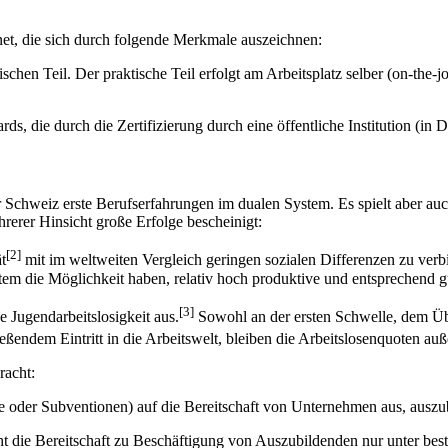
et, die sich durch folgende Merkmale auszeichnen:
ischen Teil. Der praktische Teil erfolgt am Arbeitsplatz selber (on-the-
ds, die durch die Zertifizierung durch eine öffentliche Institution (in 
Schweiz erste Berufserfahrungen im dualen System. Es spielt aber auc
erer Hinsicht große Erfolge bescheinigt:
[2]
t
mit im weltweiten Vergleich geringen sozialen Differenzen zu verb
tem die Möglichkeit haben, relativ hoch produktive und entsprechend gu
[3]
e Jugendarbeitslosigkeit aus.
Sowohl an der ersten Schwelle, dem Üb
ßendem Eintritt in die Arbeitswelt, bleiben die Arbeitslosenquoten auße
racht:
ze oder Subventionen) auf die Bereitschaft von Unternehmen aus, auszu
teht die Bereitschaft zu Beschäftigung von Auszubildenden nur unter b