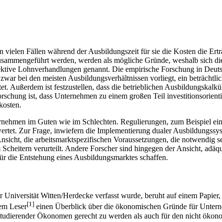
 vielen Fällen während der Ausbildungszeit für sie die Kosten die Er
usammengeführt werden, werden als mögliche Gründe, weshalb sich die 
tive Lohnverhandlungen genannt. Die empirische Forschung in Deutschl
zwar bei den meisten Ausbildungsverhältnissen vorliegt, ein beträchtlic
t. Außerdem ist festzustellen, dass die betrieblichen Ausbildungskalkü
rschung ist, dass Unternehmen zu einem großen Teil investitionsorienti
kosten.
nternehmen im Guten wie im Schlechten. Regulierungen, zum Beispiel 
ertet. Zur Frage, inwiefern die Implementierung dualer Ausbildungssys
r Ansicht, die arbeitsmarktspezifischen Voraussetzungen, die notwendig 
 Scheitern verurteilt. Andere Forscher sind hingegen der Ansicht, adä
ür die Entstehung eines Ausbildungsmarktes schaffen.
r Universität Witten/Herdecke verfasst wurde, beruht auf einem Papier,
[1]
dem Leser
einen Überblick über die ökonomischen Gründe für Unterne
studierender Ökonomen gerecht zu werden als auch für den nicht ökono