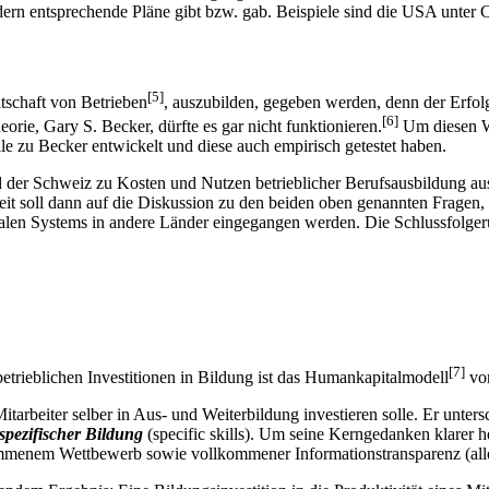
ändern entsprechende Pläne gibt bzw. gab. Beispiele sind die USA unter
[5]
itschaft von Betrieben
, auszubilden, gegeben werden, denn der Erfol
[6]
orie, Gary S. Becker, dürfte es gar nicht funktionieren.
Um diesen Wi
lle zu Becker entwickelt und diese auch empirisch getestet haben.
d der Schweiz zu Kosten und Nutzen betrieblicher Berufsausbildung a
arbeit soll dann auf die Diskussion zu den beiden oben genannten Frage
ualen Systems in andere Länder eingegangen werden. Die Schlussfolger
[7]
trieblichen Investitionen in Bildung ist das Humankapitalmodell
vo
itarbeiter selber in Aus- und Weiterbildung investieren solle. Er unter
sspezifischer Bildung
(specific skills). Um seine Kerngedanken klarer 
ommenem Wettbewerb sowie vollkommener Informationstransparenz (alle 