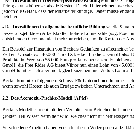
- Bei
Investitionen in betriebsspezifische Bildung
kommt er zu folge
Ertrag daraus höher sei als die Kosten. Da ein Unternehmen, welches 
jedoch die Gefahr, dass der Mitarbeiter kündige. Daher müsse er dad
beteilige.
- Bei
Investitionen in allgemeine berufliche Bildung
sei die Situat
besser ausgebildeten Arbeitskräften höhere Löhne zahle (sog. Poachi
entstehenden Gewinne nicht mehr ausreichen, um die Kosten der Aus
Ein Beispiel zur Illustration von Beckers Gedanken zu allgemeiner be
Zeit ein Umsatz von 40.000 Euro. Es bleiben für die U-GmbH also 10
Produkte im Wert von 55.000 Euro pro Jahr abzusetzen. Es bleiben 
GmbH, die Free-Rider-AG bietet Viktor nun einen Lohn von 45.000 Eu
GmbH lohnt es sich aber nicht, gleichzuziehen und Viktors Lohn auf 4
Becker kommt zu folgendem Schluss: Für Unternehmen lohne es sich ni
wenn sowohl Kosten als auch Erträge zwischen Unternehmen und Ange
2.2. Das Acemoglu-Pischke-Modell (APM)
Beckers Modell ist nicht mit dem Verhalten von Betrieben in Ländern,
größten Teil Wissen vermittelt wird, welches nicht nur betriebsspezifis
Verschiedene Arbeiten haben versucht, diesen Widerspruch aufzuklär