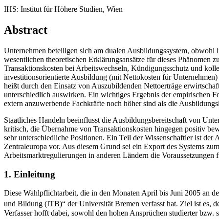
IHS: Institut für Höhere Studien, Wien
Abstract
Unternehmen beteiligen sich am dualen Ausbildungssystem, obwohl in
wesentlichen theoretischen Erklärungsansätze für dieses Phänomen z
Transaktionskosten bei Arbeitswechseln, Kündigungsschutz und kollek
investitionsorientierte Ausbildung (mit Nettokosten für Unternehmen) 
heißt durch den Einsatz von Auszubildenden Nettoerträge erwirtschafte
unterschiedlich auswirken. Ein wichtiges Ergebnis der empirischen Fo
extern anzuwerbende Fachkräfte noch höher sind als die Ausbildungs
Staatliches Handeln beeinflusst die Ausbildungsbereitschaft von U
kritisch, die Übernahme von Transaktionskosten hingegen positiv bew
sehr unterschiedliche Positionen. Ein Teil der Wissenschaftler ist de
Zentraleuropa vor. Aus diesem Grund sei ein Export des Systems zum
Arbeitsmarktregulierungen in anderen Ländern die Voraussetzungen f
1. Einleitung
Diese Wahlpflichtarbeit, die in den Monaten April bis Juni 2005 an de
und Bildung (ITB)“ der Universität Bremen verfasst hat. Ziel ist es, 
Verfasser hofft dabei, sowohl den hohen Ansprüchen studierter bzw. 