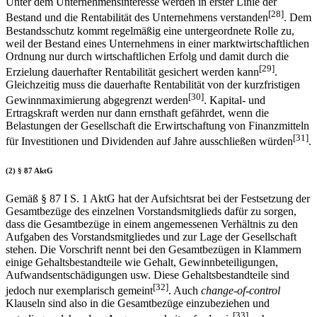
Unter dem Unternehmensinteresse werden in erster Linie der
[28]
Bestand und die Rentabilität des Unternehmens verstanden
. Dem
Bestandsschutz kommt regelmäßig eine untergeordnete Rolle zu,
weil der Bestand eines Unternehmens in einer marktwirtschaftlichen
Ordnung nur durch wirtschaftlichen Erfolg und damit durch die
[29]
Erzielung dauerhafter Rentabilität gesichert werden kann
.
Gleichzeitig muss die dauerhafte Rentabilität von der kurzfristigen
[30]
Gewinnmaximierung abgegrenzt werden
. Kapital- und
Ertragskraft werden nur dann ernsthaft gefährdet, wenn die
Belastungen der Gesellschaft die Erwirtschaftung von Finanzmitteln
[31]
für Investitionen und Dividenden auf Jahre ausschließen würden
.
(2) § 87 AktG
Gemäß § 87 I S. 1 AktG hat der Aufsichtsrat bei der Festsetzung der
Gesamtbezüge des einzelnen Vorstandsmitglieds dafür zu sorgen,
dass die Gesamtbezüge in einem angemessenen Verhältnis zu den
Aufgaben des Vorstandsmitgliedes und zur Lage der Gesellschaft
stehen. Die Vorschrift nennt bei den Gesamtbezügen in Klammern
einige Gehaltsbestandteile wie Gehalt, Gewinnbeteiligungen,
Aufwandsentschädigungen usw. Diese Gehaltsbestandteile sind
[32]
jedoch nur exemplarisch gemeint
. Auch
change-of-control
Klauseln sind also in die Gesamtbezüge einzubeziehen und
[33]