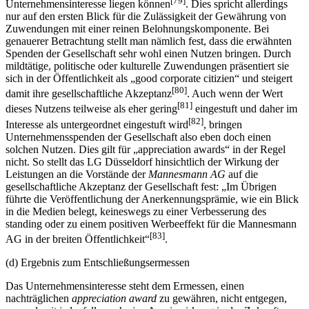
[79]
Unternehmensinteresse liegen können
. Dies spricht allerdings
nur auf den ersten Blick für die Zulässigkeit der Gewährung von
Zuwendungen mit einer reinen Belohnungskomponente. Bei
genauerer Betrachtung stellt man nämlich fest, dass die erwähnten
Spenden der Gesellschaft sehr wohl einen Nutzen bringen. Durch
mildtätige, politische oder kulturelle Zuwendungen präsentiert sie
sich in der Öffentlichkeit als „good corporate citizien“ und steigert
[80]
damit ihre gesellschaftliche Akzeptanz
. Auch wenn der Wert
[81]
dieses Nutzens teilweise als eher gering
eingestuft und daher im
[82]
Interesse als untergeordnet eingestuft wird
, bringen
Unternehmensspenden der Gesellschaft also eben doch einen
solchen Nutzen. Dies gilt für „appreciation awards“ in der Regel
nicht. So stellt das LG Düsseldorf hinsichtlich der Wirkung der
Leistungen an die Vorstände der
Mannesmann AG
auf die
gesellschaftliche Akzeptanz der Gesellschaft fest: „Im Übrigen
führte die Veröffentlichung der Anerkennungsprämie, wie ein Blick
in die Medien belegt, keineswegs zu einer Verbesserung des
standing oder zu einem positiven Werbeeffekt für die Mannesmann
[83]
AG in der breiten Öffentlichkeit“
.
(d) Ergebnis zum Entschließungsermessen
Das Unternehmensinteresse steht dem Ermessen, einen
nachträglichen
appreciation award
zu gewähren, nicht entgegen,