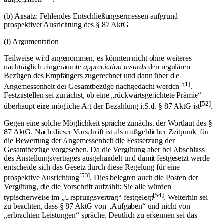
(b) Ansatz: Fehlendes Entschließungsermessen aufgrund
prospektiver Ausrichtung des § 87 AktG
(i) Argumentation
Teilweise wird angenommen, es könnten nicht ohne weiteres
nachträglich eingeräumte
appreciation awards
den regulären
Bezügen des Empfängers zugerechnet und dann über die
[51]
Angemessenheit der Gesamtbezüge nachgedacht werden
.
Festzustellen sei zunächst, ob eine „rückwärtsgerichtete Prämie“
[52]
überhaupt eine mögliche Art der Bezahlung i.S.d. § 87 AktG ist
.
Gegen eine solche Möglichkeit spräche zunächst der Wortlaut des §
87 AktG: Nach dieser Vorschrift ist als maßgeblicher Zeitpunkt für
die Bewertung der Angemessenheit die Festsetzung der
Gesamtbezüge vorgesehen. Da die Vergütung aber bei Abschluss
des Anstellungsvertrages ausgehandelt und damit festgesetzt werde
entscheide sich das Gesetz durch diese Regelung für eine
[53]
prospektive Ausrichtung
. Dies belegten auch die Posten der
Vergütung, die die Vorschrift aufzählt: Sie alle würden
[54]
typischerweise im „Ursprungsvertrag“ festgelegt
. Weiterhin sei
zu beachten, dass § 87 AktG von „Aufgaben“ und nicht von
„erbrachten Leistungen“ spräche. Deutlich zu erkennen sei das