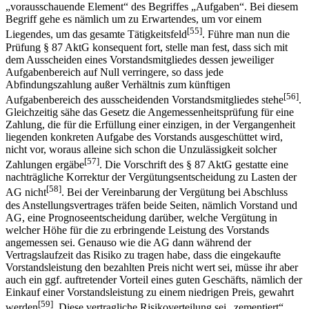
„vorausschauende Element“ des Begriffes „Aufgaben“. Bei diesem
Begriff gehe es nämlich um zu Erwartendes, um vor einem
[55]
Liegendes, um das gesamte Tätigkeitsfeld
. Führe man nun die
Prüfung § 87 AktG konsequent fort, stelle man fest, dass sich mit
dem Ausscheiden eines Vorstandsmitgliedes dessen jeweiliger
Aufgabenbereich auf Null verringere, so dass jede
Abfindungszahlung außer Verhältnis zum künftigen
[56]
Aufgabenbereich des ausscheidenden Vorstandsmitgliedes stehe
.
Gleichzeitig sähe das Gesetz die Angemessenheitsprüfung für eine
Zahlung, die für die Erfüllung einer einzigen, in der Vergangenheit
liegenden konkreten Aufgabe des Vorstands ausgeschüttet wird,
nicht vor, woraus alleine sich schon die Unzulässigkeit solcher
[57]
Zahlungen ergäbe
. Die Vorschrift des § 87 AktG gestatte eine
nachträgliche Korrektur der Vergütungsentscheidung zu Lasten der
[58]
AG nicht
. Bei der Vereinbarung der Vergütung bei Abschluss
des Anstellungsvertrages träfen beide Seiten, nämlich Vorstand und
AG, eine Prognoseentscheidung darüber, welche Vergütung in
welcher Höhe für die zu erbringende Leistung des Vorstands
angemessen sei. Genauso wie die AG dann während der
Vertragslaufzeit das Risiko zu tragen habe, dass die eingekaufte
Vorstandsleistung den bezahlten Preis nicht wert sei, müsse ihr aber
auch ein ggf. auftretender Vorteil eines guten Geschäfts, nämlich der
Einkauf einer Vorstandsleistung zu einem niedrigen Preis, gewahrt
[59]
werden
. Diese vertragliche Risikoverteilung sei „zementiert“,