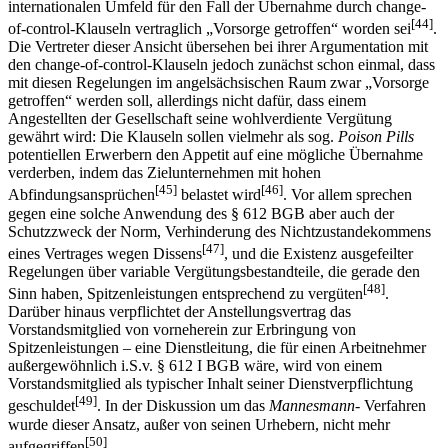
internationalen Umfeld für den Fall der Übernahme durch change-
[44]
of-control-Klauseln vertraglich „Vorsorge getroffen“ worden sei
.
Die Vertreter dieser Ansicht übersehen bei ihrer Argumentation mit
den change-of-control-Klauseln jedoch zunächst schon einmal, dass
mit diesen Regelungen im angelsächsischen Raum zwar „Vorsorge
getroffen“ werden soll, allerdings nicht dafür, dass einem
Angestellten der Gesellschaft seine wohlverdiente Vergütung
gewährt wird: Die Klauseln sollen vielmehr als sog.
Poison Pills
potentiellen Erwerbern den Appetit auf eine mögliche Übernahme
verderben, indem das Zielunternehmen mit hohen
[45]
[46]
Abfindungsansprüchen
belastet wird
. Vor allem sprechen
gegen eine solche Anwendung des § 612 BGB aber auch der
Schutzzweck der Norm, Verhinderung des Nichtzustandekommens
[47]
eines Vertrages wegen Dissens
, und die Existenz ausgefeilter
Regelungen über variable Vergütungsbestandteile, die gerade den
[48]
Sinn haben, Spitzenleistungen entsprechend zu vergüten
.
Darüber hinaus verpflichtet der Anstellungsvertrag das
Vorstandsmitglied von vorneherein zur Erbringung von
Spitzenleistungen – eine Dienstleitung, die für einen Arbeitnehmer
außergewöhnlich i.S.v. § 612 I BGB wäre, wird von einem
Vorstandsmitglied als typischer Inhalt seiner Dienstverpflichtung
[49]
geschuldet
. In der Diskussion um das
Mannesmann-
Verfahren
wurde dieser Ansatz, außer von seinen Urhebern, nicht mehr
[50]
aufgegriffen
.