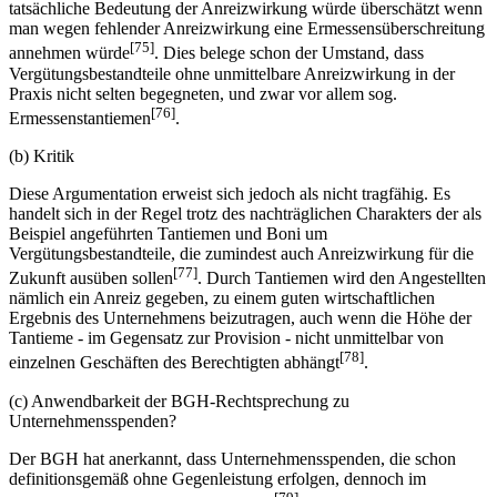
tatsächliche Bedeutung der Anreizwirkung würde überschätzt wenn
man wegen fehlender Anreizwirkung eine Ermessensüberschreitung
[75]
annehmen würde
. Dies belege schon der Umstand, dass
Vergütungsbestandteile ohne unmittelbare Anreizwirkung in der
Praxis nicht selten begegneten, und zwar vor allem sog.
[76]
Ermessenstantiemen
.
(b) Kritik
Diese Argumentation erweist sich jedoch als nicht tragfähig. Es
handelt sich in der Regel trotz des nachträglichen Charakters der als
Beispiel angeführten Tantiemen und Boni um
Vergütungsbestandteile, die zumindest auch Anreizwirkung für die
[77]
Zukunft ausüben sollen
. Durch Tantiemen wird den Angestellten
nämlich ein Anreiz gegeben, zu einem guten wirtschaftlichen
Ergebnis des Unternehmens beizutragen, auch wenn die Höhe der
Tantieme - im Gegensatz zur Provision - nicht unmittelbar von
[78]
einzelnen Geschäften des Berechtigten abhängt
.
(c) Anwendbarkeit der BGH-Rechtsprechung zu
Unternehmensspenden?
Der BGH hat anerkannt, dass Unternehmensspenden, die schon
definitionsgemäß ohne Gegenleistung erfolgen, dennoch im