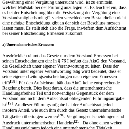
Gewährung einer Vergütung untersucht wird, ist zu ermitteln,
welcher Maßstab bei der Prüfung anzulegen ist. Es leuchtet ein, dass
es bei der Entscheidung über die Festsetzung der Vergütung eines
Vorstandsmitglieds mit gff. vielen verschiedenen Bestandteilen nicht
eine richtige Entscheidung gibt an der sich der Beschluss messen
lassen muss. Es stellt sich also die Frage, inwiefern dem Aufsichtsrat
bei seiner Entscheidung Ermessen zukommt.
a) Unternehmerisches Ermessen
Ausdrücklich räumt das Gesetz nur dem Vorstand Ermessen bei
seinen Entscheidungen ein: In § 76 I befugt das AktG den Vorstand,
die Gesellschaft unter eigener Verantwortung zu leiten. Dass der
Vorstand unter eigener Verantwortung tätig wird bedeutet, dass er
seine eigenen Leitungsentscheidungen nach eigenem Ermessen
[18]
trifft
. Für den Aufsichtsrat hält das AktG keine entsprechende
Regelung bereit. Dies liegt daran, dass die unternehmerische
Handlungsfreiheit Teil und notwendiges Gegenstück der dem
Vorstand und nicht dem Aufsichtsrat obliegenden Führungsaufgabe
[19]
ist
. An dieser Führungsaufgabe hat der Aufsichtsrat jedoch
insofern Anteil, wie auch ihm durch das Gesetz unternehmerische
[20]
Tätigkeiten übertragen werden
. Vergütungsentscheidungen sind
[21]
Ausdruck unternehmerischen Handelns
. Da ohne einen weiten
Handlungsspielraum jedoch eine unternehmerische Tätigkeit