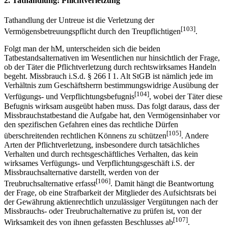
2. Tathandlung: Pflichtverletzung
Tathandlung der Untreue ist die Verletzung der
[103]
Vermögensbetreuungspflicht durch den Treupflichtigen
.
Folgt man der hM, unterscheiden sich die beiden
Tatbestandsalternativen im Wesentlichen nur hinsichtlich der Frage,
ob der Täter die Pflichtverletzung durch rechtswirksames Handeln
begeht. Missbrauch i.S.d. § 266 I 1. Alt StGB ist nämlich jede im
Verhältnis zum Geschäftsherrn bestimmungswidrige Ausübung der
[104]
Verfügungs- und Verpflichtungsbefugnis
, wobei der Täter diese
Befugnis wirksam ausgeübt haben muss. Das folgt daraus, dass der
Missbrauchstatbestand die Aufgabe hat, den Vermögensinhaber vor
den spezifischen Gefahren eines das rechtliche Dürfen
[105]
überschreitenden rechtlichen Könnens zu schützen
. Andere
Arten der Pflichtverletzung, insbesondere durch tatsächliches
Verhalten und durch rechtsgeschäftliches Verhalten, das kein
wirksames Verfügungs- und Verpflichtungsgeschäft i.S. der
Missbrauchsalternative darstellt, werden von der
[106]
Treubruchsalternative erfasst
. Damit hängt die Beantwortung
der Frage, ob eine Strafbarkeit der Mitglieder des Aufsichtsrats bei
der Gewährung aktienrechtlich unzulässiger Vergütungen nach der
Missbrauchs- oder Treubruchalternative zu prüfen ist, von der
[107]
Wirksamkeit des von ihnen gefassten Beschlusses ab
.