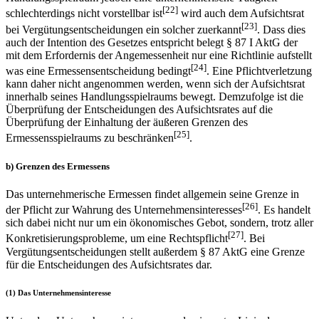
[22]
schlechterdings nicht vorstellbar ist
wird auch dem Aufsichtsrat
[23]
bei Vergütungsentscheidungen ein solcher zuerkannt
. Dass dies
auch der Intention des Gesetzes entspricht belegt § 87 I AktG der
mit dem Erfordernis der Angemessenheit nur eine Richtlinie aufstellt
[24]
was eine Ermessensentscheidung bedingt
. Eine Pflichtverletzung
kann daher nicht angenommen werden, wenn sich der Aufsichtsrat
innerhalb seines Handlungsspielraums bewegt. Demzufolge ist die
Überprüfung der Entscheidungen des Aufsichtsrates auf die
Überprüfung der Einhaltung der äußeren Grenzen des
[25]
Ermessensspielraums zu beschränken
.
b) Grenzen des Ermessens
Das unternehmerische Ermessen findet allgemein seine Grenze in
[26]
der Pflicht zur Wahrung des Unternehmensinteresses
. Es handelt
sich dabei nicht nur um ein ökonomisches Gebot, sondern, trotz aller
[27]
Konkretisierungsprobleme, um eine Rechtspflicht
. Bei
Vergütungsentscheidungen stellt außerdem § 87 AktG eine Grenze
für die Entscheidungen des Aufsichtsrates dar.
(1) Das Unternehmensinteresse