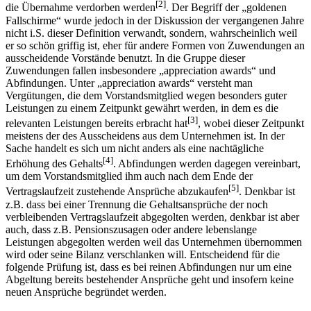
[2]
die Übernahme verdorben werden
. Der Begriff der „goldenen
Fallschirme“ wurde jedoch in der Diskussion der vergangenen Jahre
nicht i.S. dieser Definition verwandt, sondern, wahrscheinlich weil
er so schön griffig ist, eher für andere Formen von Zuwendungen an
ausscheidende Vorstände benutzt. In die Gruppe dieser
Zuwendungen fallen insbesondere „appreciation awards“ und
Abfindungen. Unter „appreciation awards“ versteht man
Vergütungen, die dem Vorstandsmitglied wegen besonders guter
Leistungen zu einem Zeitpunkt gewährt werden, in dem es die
[3]
relevanten Leistungen bereits erbracht hat
, wobei dieser Zeitpunkt
meistens der des Ausscheidens aus dem Unternehmen ist. In der
Sache handelt es sich um nicht anders als eine nachtägliche
[4]
Erhöhung des Gehalts
. Abfindungen werden dagegen vereinbart,
um dem Vorstandsmitglied ihm auch nach dem Ende der
[5]
Vertragslaufzeit zustehende Ansprüche abzukaufen
. Denkbar ist
z.B. dass bei einer Trennung die Gehaltsansprüche der noch
verbleibenden Vertragslaufzeit abgegolten werden, denkbar ist aber
auch, dass z.B. Pensionszusagen oder andere lebenslange
Leistungen abgegolten werden weil das Unternehmen übernommen
wird oder seine Bilanz verschlanken will. Entscheidend für die
folgende Prüfung ist, dass es bei reinen Abfindungen nur um eine
Abgeltung bereits bestehender Ansprüche geht und insofern keine
neuen Ansprüche begründet werden.