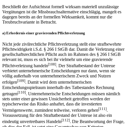
Beschließt der Aufsichtsrat formell wirksam materiell unzulässige
Vergütungen ist die Missbrauchsalternative einschlägig, mangelt es
dagegen bereits an der formellen Wirksamkeit, kommt nur die
Treubruchvariante in Betracht.
a) Erfordernis einer gravierenden Pflichtverletzung
Nicht jede zivilrechtliche Pflichtverletzung stellt eine strafbewehrte
Pflichtwidrigkeit i.S.d. § 266 I StGB dar. Damit die Verletzung einer
gesellschaftsrechtlichen Pflicht auch im Rahmen des § 266 I StGB
relevant ist, muss es sich bei ihr vielmehr um eine gravierende
[108]
Pflichtverletzung handeln
. Der Straftatbestand der Untreue
verbietet unternehmerische Entscheidungen nur dann, wenn sie
völlig außerhalb von unternehmerischem Zweck und Nutzen
[109]
erfolgen
. Damit wird dem unternehmerischen
Entscheidungsspielraum innerhalb des Tatbestandes Rechnung
[110]
getragen
. Unternehmerische Entscheidungen müssen nämlich
stets unter einer gewissen Unsicherheit getroffen werden der
typischerweise das Risiko anhaftet, dass die investierten
[111]
Vermögenswerte, zumindest teilweise, verloren gehen
.
Voraussetzung für den Straftatbestand der Untreue ist also ein
[112]
eindeutig unvertretbares Handeln
. Die Beantwortung der Frage,
ob dies der Fall, ist setzt eine Gesamtschau von Kriterien