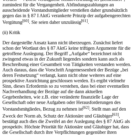
zumindest für die Vergangenheit. Abfindungszahlungen an
ausscheidende Vorstandsmitglieder verstießen daher grundsätzlich
gegen das in § 87 I AktG verankerte Prinzip der aufgabengerechten
[60]
[61]
Vergütung
. Sie seien daher unzulässig
.
(ii) Kritik
Der dargestellte Ansatz kann nicht überzeugen. Zunächst liefert
schon der Wortlaut des § 87 AktG keine triftigen Argumente für die
getroffene Auslegung. Der Begriff „Aufgabe“ bezeichnet nicht
zwingend etwas in der Zukunft liegendes sondern kann auch als
Beschreibung einer Gesamtheit von Tätigkeiten verstanden werden.
Auch daraus, dass die Vorschrift Angemessenheit der Bezüge „bei
deren Festsetzung“ verlangt, kann nicht ohne weiteres auf eine
prospektive Ausrichtung geschlossen werden. Es ergibt vielmehr
Sinn, dieses Erfordernis so zu verstehen, dass bei einer eventuellen
Nachverhandlung der Bezüge auf die dann aktuellen
Gegebenheiten, wie z.B. eine veränderte finanzielle Lage der
Gesellschaft oder neue Aufgaben oder Herausforderungen des
[62]
Vorstandsmitgliedes, Bezug zu nehmen ist
. Stellt man auf den
[63]
Zweck der Norm ab, Schutz der Aktionäre und Gläubiger
,
bestätigt auch dies die Zweifel an der Auslegung des § 87 AktG als
prospektiv. Höchste Priorität für Aktionäre und Gläubiger hat, dass
die Gesellschaft durch ihre Verpflichtungen gegenüber ihren