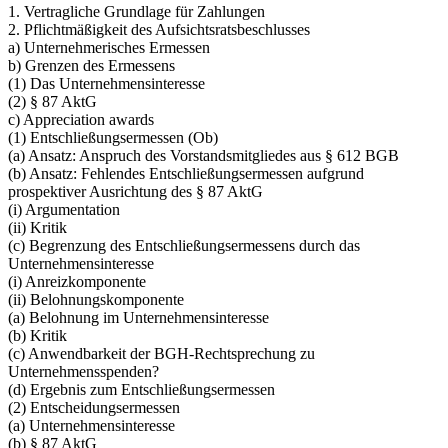
1. Vertragliche Grundlage für Zahlungen
2. Pflichtmäßigkeit des Aufsichtsratsbeschlusses
a) Unternehmerisches Ermessen
b) Grenzen des Ermessens
(1) Das Unternehmensinteresse
(2) § 87 AktG
c) Appreciation awards
(1) Entschließungsermessen (Ob)
(a) Ansatz: Anspruch des Vorstandsmitgliedes aus § 612 BGB
(b) Ansatz: Fehlendes Entschließungsermessen aufgrund
prospektiver Ausrichtung des § 87 AktG
(i) Argumentation
(ii) Kritik
(c) Begrenzung des Entschließungsermessens durch das
Unternehmensinteresse
(i) Anreizkomponente
(ii) Belohnungskomponente
(a) Belohnung im Unternehmensinteresse
(b) Kritik
(c) Anwendbarkeit der BGH-Rechtsprechung zu
Unternehmensspenden?
(d) Ergebnis zum Entschließungsermessen
(2) Entscheidungsermessen
(a) Unternehmensinteresse
(b) § 87 AktG