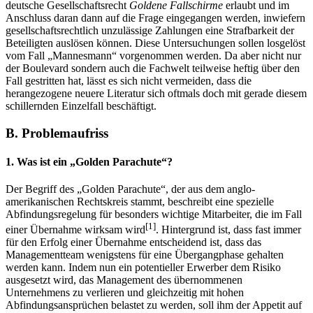
deutsche Gesellschaftsrecht
Goldene Fallschirme
erlaubt und im
Anschluss daran dann auf die Frage eingegangen werden, inwiefern
gesellschaftsrechtlich unzulässige Zahlungen eine Strafbarkeit der
Beteiligten auslösen können. Diese Untersuchungen sollen losgelöst
vom Fall „Mannesmann“ vorgenommen werden. Da aber nicht nur
der Boulevard sondern auch die Fachwelt teilweise heftig über den
Fall gestritten hat, lässt es sich nicht vermeiden, dass die
herangezogene neuere Literatur sich oftmals doch mit gerade diesem
schillernden Einzelfall beschäftigt.
B. Problemaufriss
1. Was ist ein „Golden Parachute“?
Der Begriff des „Golden Parachute“, der aus dem anglo-
amerikanischen Rechtskreis stammt, beschreibt eine spezielle
Abfindungsregelung für besonders wichtige Mitarbeiter, die im Fall
[1]
einer Übernahme wirksam wird
. Hintergrund ist, dass fast immer
für den Erfolg einer Übernahme entscheidend ist, dass das
Managementteam wenigstens für eine Übergangphase gehalten
werden kann. Indem nun ein potentieller Erwerber dem Risiko
ausgesetzt wird, das Management des übernommenen
Unternehmens zu verlieren und gleichzeitig mit hohen
Abfindungsansprüchen belastet zu werden, soll ihm der Appetit auf