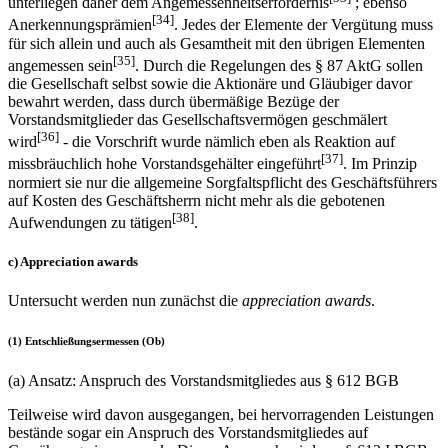
unterliegen daher dem Angemessenheitserfordernis
; ebenso
[34]
Anerkennungsprämien
. Jedes der Elemente der Vergütung muss
für sich allein und auch als Gesamtheit mit den übrigen Elementen
[35]
angemessen sein
. Durch die Regelungen des § 87 AktG sollen
die Gesellschaft selbst sowie die Aktionäre und Gläubiger davor
bewahrt werden, dass durch übermäßige Bezüge der
Vorstandsmitglieder das Gesellschaftsvermögen geschmälert
[36]
wird
- die Vorschrift wurde nämlich eben als Reaktion auf
[37]
missbräuchlich hohe Vorstandsgehälter eingeführt
. Im Prinzip
normiert sie nur die allgemeine Sorgfaltspflicht des Geschäftsführers
auf Kosten des Geschäftsherrn nicht mehr als die gebotenen
[38]
Aufwendungen zu tätigen
.
c) Appreciation awards
Untersucht werden nun zunächst die
appreciation awards
.
(1) Entschließungsermessen (Ob)
(a) Ansatz: Anspruch des Vorstandsmitgliedes aus § 612 BGB
Teilweise wird davon ausgegangen, bei hervorragenden Leistungen
bestände sogar ein Anspruch des Vorstandsmitgliedes auf