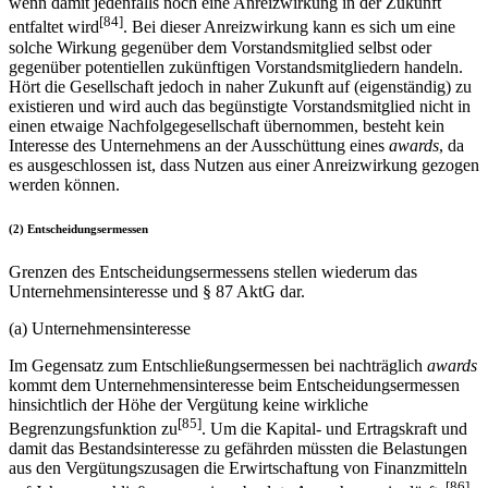
wenn damit jedenfalls noch eine Anreizwirkung in der Zukunft
[84]
entfaltet wird
. Bei dieser Anreizwirkung kann es sich um eine
solche Wirkung gegenüber dem Vorstandsmitglied selbst oder
gegenüber potentiellen zukünftigen Vorstandsmitgliedern handeln.
Hört die Gesellschaft jedoch in naher Zukunft auf (eigenständig) zu
existieren und wird auch das begünstigte Vorstandsmitglied nicht in
einen etwaige Nachfolgegesellschaft übernommen, besteht kein
Interesse des Unternehmens an der Ausschüttung eines
awards
, da
es ausgeschlossen ist, dass Nutzen aus einer Anreizwirkung gezogen
werden können.
(2) Entscheidungsermessen
Grenzen des Entscheidungsermessens stellen wiederum das
Unternehmensinteresse und § 87 AktG dar.
(a) Unternehmensinteresse
Im Gegensatz zum Entschließungsermessen bei nachträglich
awards
kommt dem Unternehmensinteresse beim Entscheidungsermessen
hinsichtlich der Höhe der Vergütung keine wirkliche
[85]
Begrenzungsfunktion zu
. Um die Kapital- und Ertragskraft und
damit das Bestandsinteresse zu gefährden müssten die Belastungen
aus den Vergütungszusagen die Erwirtschaftung von Finanzmitteln
[86]