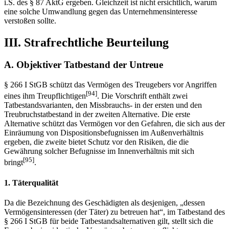
i.S. des § 87 AktG ergeben. Gleichzeit ist nicht ersichtlich, warum
eine solche Umwandlung gegen das Unternehmensinteresse
verstoßen sollte.
III. Strafrechtliche Beurteilung
A. Objektiver Tatbestand der Untreue
§ 266 I StGB schützt das Vermögen des Treugebers vor Angriffen
[94]
eines ihm Treupflichtigen
. Die Vorschrift enthält zwei
Tatbestandsvarianten, den Missbrauchs- in der ersten und den
Treubruchstatbestand in der zweiten Alternative. Die erste
Alternative schützt das Vermögen vor den Gefahren, die sich aus der
Einräumung von Dispositionsbefugnissen im Außenverhältnis
ergeben, die zweite bietet Schutz vor den Risiken, die die
Gewährung solcher Befugnisse im Innenverhältnis mit sich
[95]
bringt
.
1. Täterqualität
Da die Bezeichnung des Geschädigten als desjenigen, „dessen
Vermögensinteressen (der Täter) zu betreuen hat“, im Tatbestand des
§ 266 I StGB für beide Tatbestandsalternativen gilt, stellt sich die