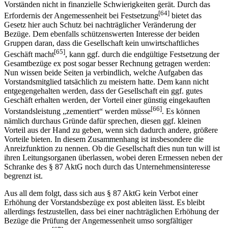
Vorständen nicht in finanzielle Schwierigkeiten gerät. Durch das
[64]
Erfordernis der Angemessenheit bei Festsetzung
bietet das
Gesetz hier auch Schutz bei nachträglicher Veränderung der
Bezüge. Dem ebenfalls schützenswerten Interesse der beiden
Gruppen daran, dass die Gesellschaft kein unwirtschaftliches
[65]
Geschäft macht
, kann ggf. durch die endgültige Festsetzung der
Gesamtbezüge ex post sogar besser Rechnung getragen werden:
Nun wissen beide Seiten ja verbindlich, welche Aufgaben das
Vorstandsmitglied tatsächlich zu meistern hatte. Dem kann nicht
entgegengehalten werden, dass der Gesellschaft ein ggf. gutes
Geschäft erhalten werden, der Vorteil einer günstig eingekauften
[66]
Vorstandsleistung „zementiert“ werden müsse
. Es können
nämlich durchaus Gründe dafür sprechen, diesen ggf. kleinen
Vorteil aus der Hand zu geben, wenn sich dadurch andere, größere
Vorteile bieten. In diesem Zusammenhang ist insbesondere die
Anreizfunktion zu nennen. Ob die Gesellschaft dies nun tun will ist
ihren Leitungsorganen überlassen, wobei deren Ermessen neben der
Schranke des § 87 AktG noch durch das Unternehmensinteresse
begrenzt ist.
Aus all dem folgt, dass sich aus § 87 AktG kein Verbot einer
Erhöhung der Vorstandsbezüge ex post ableiten lässt. Es bleibt
allerdings festzustellen, dass bei einer nachträglichen Erhöhung der
Bezüge die Prüfung der Angemessenheit umso sorgfältiger