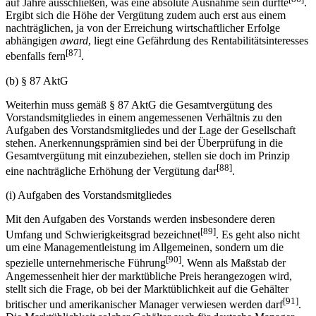
auf Jahre ausschließen, was eine absolute Ausnahme sein dürfte
.
Ergibt sich die Höhe der Vergütung zudem auch erst aus einem
nachträglichen, ja von der Erreichung wirtschaftlicher Erfolge
abhängigen
award
, liegt eine Gefährdung des Rentabilitätsinteresses
[87]
ebenfalls fern
.
(b) § 87 AktG
Weiterhin muss gemäß § 87 AktG die Gesamtvergütung des
Vorstandsmitgliedes in einem angemessenen Verhältnis zu den
Aufgaben des Vorstandsmitgliedes und der Lage der Gesellschaft
stehen. Anerkennungsprämien sind bei der Überprüfung in die
Gesamtvergütung mit einzubeziehen, stellen sie doch im Prinzip
[88]
eine nachträgliche Erhöhung der Vergütung dar
.
(i) Aufgaben des Vorstandsmitgliedes
Mit den Aufgaben des Vorstands werden insbesondere deren
[89]
Umfang und Schwierigkeitsgrad bezeichnet
. Es geht also nicht
um eine Managementleistung im Allgemeinen, sondern um die
[90]
spezielle unternehmerische Führung
. Wenn als Maßstab der
Angemessenheit hier der marktübliche Preis herangezogen wird,
stellt sich die Frage, ob bei der Marktüblichkeit auf die Gehälter
[91]
britischer und amerikanischer Manager verwiesen werden darf
.