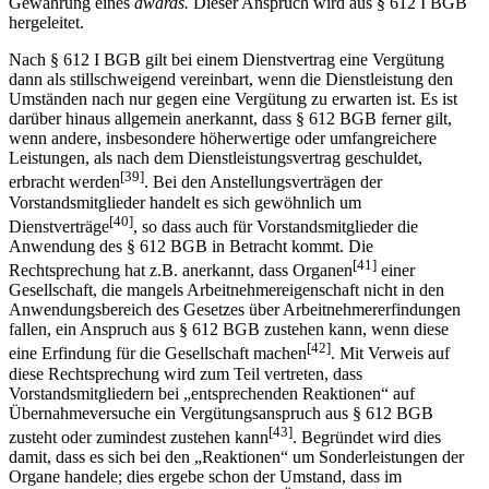
Gewährung eines
awards.
Dieser Anspruch wird aus § 612 I BGB
hergeleitet.
Nach § 612 I BGB gilt bei einem Dienstvertrag eine Vergütung
dann als stillschweigend vereinbart, wenn die Dienstleistung den
Umständen nach nur gegen eine Vergütung zu erwarten ist. Es ist
darüber hinaus allgemein anerkannt, dass § 612 BGB ferner gilt,
wenn andere, insbesondere höherwertige oder umfangreichere
Leistungen, als nach dem Dienstleistungsvertrag geschuldet,
[39]
erbracht werden
. Bei den Anstellungsverträgen der
Vorstandsmitglieder handelt es sich gewöhnlich um
[40]
Dienstverträge
, so dass auch für Vorstandsmitglieder die
Anwendung des § 612 BGB in Betracht kommt. Die
[41]
Rechtsprechung hat z.B. anerkannt, dass Organen
einer
Gesellschaft, die mangels Arbeitnehmereigenschaft nicht in den
Anwendungsbereich des Gesetzes über Arbeitnehmererfindungen
fallen, ein Anspruch aus § 612 BGB zustehen kann, wenn diese
[42]
eine Erfindung für die Gesellschaft machen
. Mit Verweis auf
diese Rechtsprechung wird zum Teil vertreten, dass
Vorstandsmitgliedern bei „entsprechenden Reaktionen“ auf
Übernahmeversuche ein Vergütungsanspruch aus § 612 BGB
[43]
zusteht oder zumindest zustehen kann
. Begründet wird dies
damit, dass es sich bei den „Reaktionen“ um Sonderleistungen der
Organe handele; dies ergebe schon der Umstand, dass im