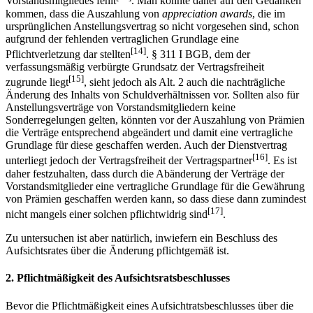
Vorstandsmitgliedes fehlt
. Man könnte daher auf den Gedanken
kommen, dass die Auszahlung von
appreciation awards
, die im
ursprünglichen Anstellungsvertrag so nicht vorgesehen sind, schon
aufgrund der fehlenden vertraglichen Grundlage eine
[14]
Pflichtverletzung dar stellten
. § 311 I BGB, dem der
verfassungsmäßig verbürgte Grundsatz der Vertragsfreiheit
[15]
zugrunde liegt
, sieht jedoch als Alt. 2 auch die nachträgliche
Änderung des Inhalts von Schuldverhältnissen vor. Sollten also für
Anstellungsverträge von Vorstandsmitgliedern keine
Sonderregelungen gelten, könnten vor der Auszahlung von Prämien
die Verträge entsprechend abgeändert und damit eine vertragliche
Grundlage für diese geschaffen werden. Auch der Dienstvertrag
[16]
unterliegt jedoch der Vertragsfreiheit der Vertragspartner
. Es ist
daher festzuhalten, dass durch die Abänderung der Verträge der
Vorstandsmitglieder eine vertragliche Grundlage für die Gewährung
von Prämien geschaffen werden kann, so dass diese dann zumindest
[17]
nicht mangels einer solchen pflichtwidrig sind
.
Zu untersuchen ist aber natürlich, inwiefern ein Beschluss des
Aufsichtsrates über die Änderung pflichtgemäß ist.
2. Pflichtmäßigkeit des Aufsichtsratsbeschlusses
Bevor die Pflichtmäßigkeit eines Aufsichtratsbeschlusses über die