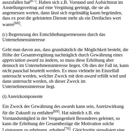
[67]
auszufallen hat
. Haben sich z.B. Vorstand und Aufsichtsrat im
Anstellungsvertrag auf eine Vergütung geeinigt, die sie als
angemessen werten, dann lässt sich regelmäßig kaum begründen,
dass ex post die geleisteten Dienste mehr als ein Dreifaches wert
[68]
waren
.
(c) Begrenzung des Entschließungsermessens durch das
Unternehmensinteresse
Geht man davon aus, dass grundsätzlich die Möglichkeit besteht, die
Höhe der Gesamtvergütung nachträglich durch Gewährung eines
appreciation award
zu ändern, so muss diese Erhöhung aber
dennoch im Unternehmensinteresse liegen. Ob dies der Fall ist, kann
nicht pauschal beurteilt werden. Es muss vielmehr im Einzelfall
untersucht werden, welcher Zweck mit dem
award
erfüllt wird und
dann untersucht werden, ob dieser Zweck im
Unternehmensinteresse liegt.
(i) Anreizkomponente
Ein Zweck der Gewährung des
awards
kann sein, Anreizwirkung
[69]
für die Zukunft zu entfalten
. Hat nämlich z.B. ein
Vorstandsmitglied in der Vergangenheit Besonderes geleistet, so
kann die Erhöhung der Gesamtbezüge die Motivation solche
[70]
Leistungen zu erbringen, erhalten
. Gleichzeitig signalisiert eine