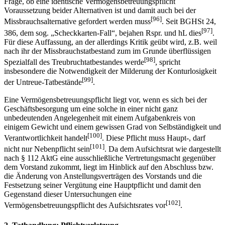
Frage, ob eine identische Vermögensbetreuungspflicht
Voraussetzung beider Alternativen ist und damit auch bei der
[96]
Missbrauchsalternative gefordert werden muss
. Seit BGHSt 24,
[97]
386, dem sog. „Scheckkarten-Fall“, bejahen Rspr. und hL dies
.
Für diese Auffassung, an der allerdings Kritik geübt wird, z.B. weil
nach ihr der Missbrauchstatbestand zum im Grunde überflüssigen
[98]
Spezialfall des Treubruchtatbestandes werde
, spricht
insbesondere die Notwendigkeit der Milderung der Konturlosigkeit
[99]
der Untreue-Tatbestände
.
Eine Vermögensbetreuungspflicht liegt vor, wenn es sich bei der
Geschäftsbesorgung um eine solche in einer nicht ganz
unbedeutenden Angelegenheit mit einem Aufgabenkreis von
einigem Gewicht und einem gewissen Grad von Selbständigkeit und
[100]
Verantwortlichkeit handelt
. Diese Pflicht muss Haupt-, darf
[101]
nicht nur Nebenpflicht sein
. Da dem Aufsichtsrat wie dargestellt
nach § 112 AktG eine ausschließliche Vertretungsmacht gegenüber
dem Vorstand zukommt, liegt im Hinblick auf den Abschluss bzw.
die Änderung von Anstellungsverträgen des Vorstands und die
Festsetzung seiner Vergütung eine Hauptpflicht und damit den
Gegenstand dieser Untersuchungen eine
[102]
Vermögensbetreuungspflicht des Aufsichtsrates vor
.