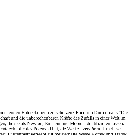
hnbrechenden Entdeckungen zu schützen? Friedrich Dürrenmatts "Die
chaft und die unberechenbaren Kräfte des Zufalls in einer Welt im
n, die sie als Newton, Einstein und Möbius identifizieren lassen.
entdeckt, die das Potenzial hat, die Welt zu zerstören. Um diese
itert. Dürrenmatt verwebt auf meisterhafte Weise Komik und Tragik,