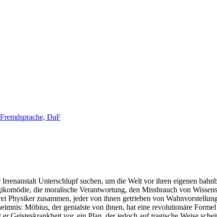
s Fremdsprache, DaF
r Irrenanstalt Unterschlupf suchen, um die Welt vor ihren eigenen ba
Tragikomödie, die moralische Verantwortung, den Missbrauch von Wissens
rei Physiker zusammen, jeder von ihnen getrieben von Wahnvorstellunge
imnis: Möbius, der genialste von ihnen, hat eine revolutionäre Formel 
r Geisteskrankheit vor, ein Plan, der jedoch auf tragische Weise sche