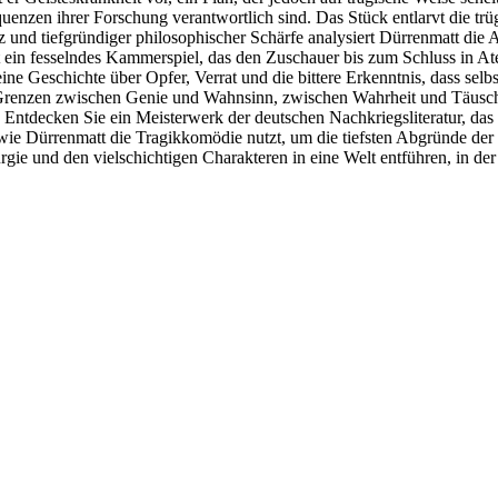
uenzen ihrer Forschung verantwortlich sind. Das Stück entlarvt die trü
z und tiefgründiger philosophischer Schärfe analysiert Dürrenmatt di
t ein fesselndes Kammerspiel, das den Zuschauer bis zum Schluss in Ate
 Geschichte über Opfer, Verrat und die bittere Erkenntnis, dass selbs
e Grenzen zwischen Genie und Wahnsinn, zwischen Wahrheit und Täusc
. Entdecken Sie ein Meisterwerk der deutschen Nachkriegsliteratur, das
wie Dürrenmatt die Tragikkomödie nutzt, um die tiefsten Abgründe der
rgie und den vielschichtigen Charakteren in eine Welt entführen, in der n