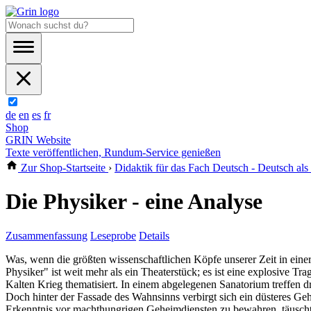
de
en
es
fr
Shop
GRIN Website
Texte veröffentlichen, Rundum-Service genießen
Zur Shop-Startseite
›
Didaktik für das Fach Deutsch - Deutsch al
Die Physiker - eine Analyse
Zusammenfassung
Leseprobe
Details
Was, wenn die größten wissenschaftlichen Köpfe unserer Zeit in eine
Physiker" ist weit mehr als ein Theaterstück; es ist eine explosive 
Kalten Krieg thematisiert. In einem abgelegenen Sanatorium treffen d
Doch hinter der Fassade des Wahnsinns verbirgt sich ein düsteres Gehe
Erkenntnis vor machthungrigen Geheimdiensten zu bewahren, täuscht e