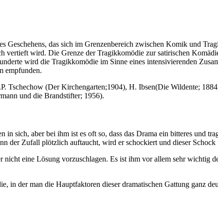
s Geschehens, das sich im Grenzenbereich zwischen Komik und Tragik
 vertieft wird. Die Grenze der Tragikkomödie zur satirischen Komädie;
Jahrhunderte wird die Tragikkomödie im Sinne eines intensivierenden Z
rm empfunden.
 A.P. Tschechow (Der Kirchengarten;1904), H. Ibsen(Die Wildente; 18
mann und die Brandstifter; 1956).
 in sich, aber bei ihm ist es oft so, dass das Drama ein bitteres und tr
enn der Zufall plötzlich auftaucht, wird er schockiert und dieser Scho
 nicht eine Lösung vorzuschlagen. Es ist ihm vor allem sehr wichtig 
ie, in der man die Hauptfaktoren dieser dramatischen Gattung ganz deu