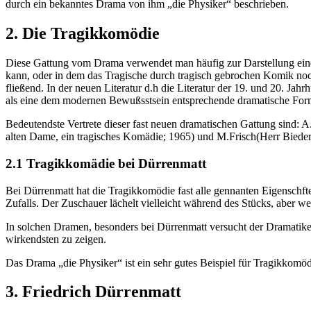
durch ein bekanntes Drama von ihm „die Physiker“ beschrieben.
2. Die Tragikkomödie
Diese Gattung vom Drama verwendet man häufig zur Darstellung eine
kann, oder in dem das Tragische durch tragisch gebrochen Komik noch
fließend. In der neuen Literatur d.h die Literatur der 19. und 20. 
als eine dem modernen Bewußsstsein entsprechende dramatische Fo
Bedeutendste Vertrete dieser fast neuen dramatischen Gattung sind:
alten Dame, ein tragisches Komädie; 1965) und M.Frisch(Herr Bieder
2.1 Tragikkomädie bei Dürrenmatt
Bei Dürrenmatt hat die Tragikkomödie fast alle gennanten Eigenschften
Zufalls. Der Zuschauer lächelt vielleicht während des Stücks, aber w
In solchen Dramen, besonders bei Dürrenmatt versucht der Dramatiker
wirkendsten zu zeigen.
Das Drama „die Physiker“ ist ein sehr gutes Beispiel für Tragikkomöd
3. Friedrich Dürrenmatt