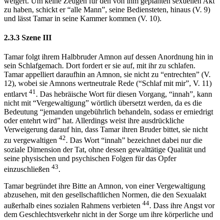
weigert. Um keine Zeugen für den von ihm geplanten sexuellen Akt
zu haben, schickt er “alle Mann”, seine Bediensteten, hinaus (V. 9)
und lässt Tamar in seine Kammer kommen (V. 10).
2.3.3 Szene III
Tamar folgt ihrem Halbbruder Amnon auf dessen Anordnung hin in
sein Schlafgemach. Dort fordert er sie auf, mit ihr zu schlafen.
Tamar appelliert daraufhin an Amnon, sie nicht zu “entrechten” (V.
12), wobei sie Amnons wertneutrale Rede (“Schlaf mit mir”, V. 11)
41
entlarvt
. Das hebräische Wort für diesen Vorgang, “innah”, kann
nicht mit “Vergewaltigung” wörtlich übersetzt werden, da es die
Bedeutung “jemanden ungebührlich behandeln, sodass er erniedrigt
oder entehrt wird” hat. Allerdings weist ihre ausdrückliche
Verweigerung darauf hin, dass Tamar ihren Bruder bittet, sie nicht
42
zu vergewaltigen
. Das Wort “innah” bezeichnet dabei nur die
soziale Dimension der Tat, ohne dessen gewalttätige Qualität und
seine physischen und psychischen Folgen für das Opfer
43
einzuschließen
.
Tamar begründet ihre Bitte an Amnon, von einer Vergewaltigung
abzusehen, mit den gesellschaftlichen Normen, die den Sexualakt
44
außerhalb eines sozialen Rahmens verbieten
. Dass ihre Angst vor
dem Geschlechtsverkehr nicht in der Sorge um ihre körperliche und