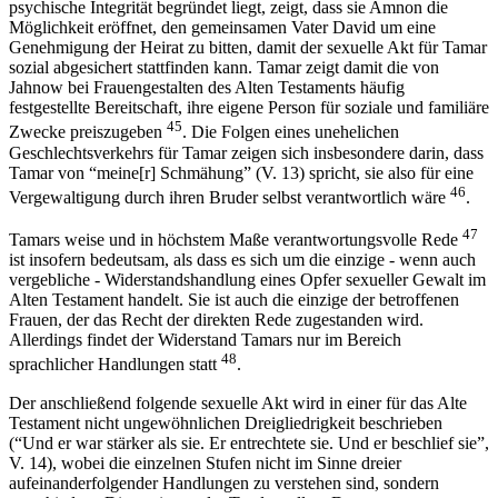
psychische Integrität begründet liegt, zeigt, dass sie Amnon die
Möglichkeit eröffnet, den gemeinsamen Vater David um eine
Genehmigung der Heirat zu bitten, damit der sexuelle Akt für Tamar
sozial abgesichert stattfinden kann. Tamar zeigt damit die von
Jahnow bei Frauengestalten des Alten Testaments häufig
festgestellte Bereitschaft, ihre eigene Person für soziale und familiäre
45
Zwecke preiszugeben
. Die Folgen eines unehelichen
Geschlechtsverkehrs für Tamar zeigen sich insbesondere darin, dass
Tamar von “meine[r] Schmähung” (V. 13) spricht, sie also für eine
46
Vergewaltigung durch ihren Bruder selbst verantwortlich wäre
.
47
Tamars weise und in höchstem Maße verantwortungsvolle Rede
ist insofern bedeutsam, als dass es sich um die einzige - wenn auch
vergebliche - Widerstandshandlung eines Opfer sexueller Gewalt im
Alten Testament handelt. Sie ist auch die einzige der betroffenen
Frauen, der das Recht der direkten Rede zugestanden wird.
Allerdings findet der Widerstand Tamars nur im Bereich
48
sprachlicher Handlungen statt
.
Der anschließend folgende sexuelle Akt wird in einer für das Alte
Testament nicht ungewöhnlichen Dreigliedrigkeit beschrieben
(“Und er war stärker als sie. Er entrechtete sie. Und er beschlief sie”,
V. 14), wobei die einzelnen Stufen nicht im Sinne dreier
aufeinanderfolgender Handlungen zu verstehen sind, sondern