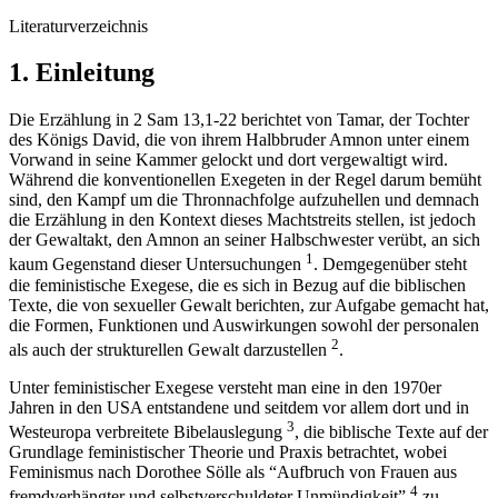
Literaturverzeichnis
1. Einleitung
Die Erzählung in 2 Sam 13,1-22 berichtet von Tamar, der Tochter
des Königs David, die von ihrem Halbbruder Amnon unter einem
Vorwand in seine Kammer gelockt und dort vergewaltigt wird.
Während die konventionellen Exegeten in der Regel darum bemüht
sind, den Kampf um die Thronnachfolge aufzuhellen und demnach
die Erzählung in den Kontext dieses Machtstreits stellen, ist jedoch
der Gewaltakt, den Amnon an seiner Halbschwester verübt, an sich
1
kaum Gegenstand dieser Untersuchungen
. Demgegenüber steht
die feministische Exegese, die es sich in Bezug auf die biblischen
Texte, die von sexueller Gewalt berichten, zur Aufgabe gemacht hat,
die Formen, Funktionen und Auswirkungen sowohl der personalen
2
als auch der strukturellen Gewalt darzustellen
.
Unter feministischer Exegese versteht man eine in den 1970er
Jahren in den USA entstandene und seitdem vor allem dort und in
3
Westeuropa verbreitete Bibelauslegung
, die biblische Texte auf der
Grundlage feministischer Theorie und Praxis betrachtet, wobei
Feminismus nach Dorothee Sölle als “Aufbruch von Frauen aus
4
fremdverhängter und selbstverschuldeter Unmündigkeit”
zu