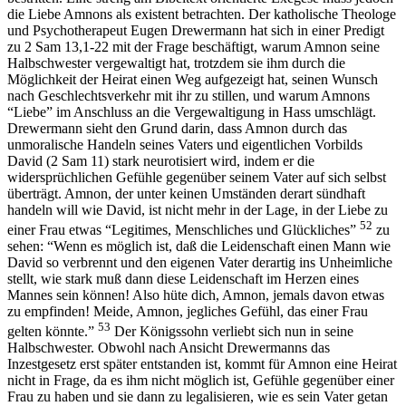
die Liebe Amnons als existent betrachten. Der katholische Theologe
und Psychotherapeut Eugen Drewermann hat sich in einer Predigt
zu 2 Sam 13,1-22 mit der Frage beschäftigt, warum Amnon seine
Halbschwester vergewaltigt hat, trotzdem sie ihm durch die
Möglichkeit der Heirat einen Weg aufgezeigt hat, seinen Wunsch
nach Geschlechtsverkehr mit ihr zu stillen, und warum Amnons
“Liebe” im Anschluss an die Vergewaltigung in Hass umschlägt.
Drewermann sieht den Grund darin, dass Amnon durch das
unmoralische Handeln seines Vaters und eigentlichen Vorbilds
David (2 Sam 11) stark neurotisiert wird, indem er die
widersprüchlichen Gefühle gegenüber seinem Vater auf sich selbst
überträgt. Amnon, der unter keinen Umständen derart sündhaft
handeln will wie David, ist nicht mehr in der Lage, in der Liebe zu
52
einer Frau etwas “Legitimes, Menschliches und Glückliches”
zu
sehen: “Wenn es möglich ist, daß die Leidenschaft einen Mann wie
David so verbrennt und den eigenen Vater derartig ins Unheimliche
stellt, wie stark muß dann diese Leidenschaft im Herzen eines
Mannes sein können! Also hüte dich, Amnon, jemals davon etwas
zu empfinden! Meide, Amnon, jegliches Gefühl, das einer Frau
53
gelten könnte.”
Der Königssohn verliebt sich nun in seine
Halbschwester. Obwohl nach Ansicht Drewermanns das
Inzestgesetz erst später entstanden ist, kommt für Amnon eine Heirat
nicht in Frage, da es ihm nicht möglich ist, Gefühle gegenüber einer
Frau zu haben und sie dann zu legalisieren, wie es sein Vater getan