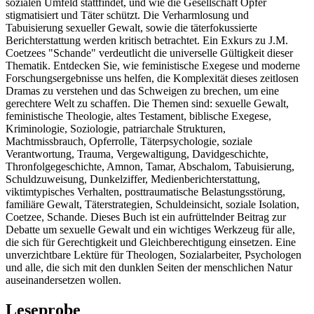
sozialen Umfeld stattfindet, und wie die Gesellschaft Opfer
stigmatisiert und Täter schützt. Die Verharmlosung und
Tabuisierung sexueller Gewalt, sowie die täterfokussierte
Berichterstattung werden kritisch betrachtet. Ein Exkurs zu J.M.
Coetzees "Schande" verdeutlicht die universelle Gültigkeit dieser
Thematik. Entdecken Sie, wie feministische Exegese und moderne
Forschungsergebnisse uns helfen, die Komplexität dieses zeitlosen
Dramas zu verstehen und das Schweigen zu brechen, um eine
gerechtere Welt zu schaffen. Die Themen sind: sexuelle Gewalt,
feministische Theologie, altes Testament, biblische Exegese,
Kriminologie, Soziologie, patriarchale Strukturen,
Machtmissbrauch, Opferrolle, Täterpsychologie, soziale
Verantwortung, Trauma, Vergewaltigung, Davidgeschichte,
Thronfolgegeschichte, Amnon, Tamar, Abschalom, Tabuisierung,
Schuldzuweisung, Dunkelziffer, Medienberichterstattung,
viktimtypisches Verhalten, posttraumatische Belastungsstörung,
familiäre Gewalt, Täterstrategien, Schuldeinsicht, soziale Isolation,
Coetzee, Schande. Dieses Buch ist ein aufrüttelnder Beitrag zur
Debatte um sexuelle Gewalt und ein wichtiges Werkzeug für alle,
die sich für Gerechtigkeit und Gleichberechtigung einsetzen. Eine
unverzichtbare Lektüre für Theologen, Sozialarbeiter, Psychologen
und alle, die sich mit den dunklen Seiten der menschlichen Natur
auseinandersetzen wollen.
Leseprobe