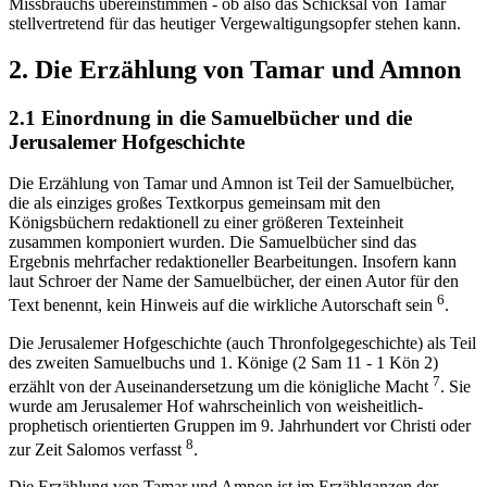
Missbrauchs übereinstimmen - ob also das Schicksal von Tamar
stellvertretend für das heutiger Vergewaltigungsopfer stehen kann.
2. Die Erzählung von Tamar und Amnon
2.1 Einordnung in die Samuelbücher und die
Jerusalemer Hofgeschichte
Die Erzählung von Tamar und Amnon ist Teil der Samuelbücher,
die als einziges großes Textkorpus gemeinsam mit den
Königsbüchern redaktionell zu einer größeren Texteinheit
zusammen komponiert wurden. Die Samuelbücher sind das
Ergebnis mehrfacher redaktioneller Bearbeitungen. Insofern kann
laut Schroer der Name der Samuelbücher, der einen Autor für den
6
Text benennt, kein Hinweis auf die wirkliche Autorschaft sein
.
Die Jerusalemer Hofgeschichte (auch Thronfolgegeschichte) als Teil
des zweiten Samuelbuchs und 1. Könige (2 Sam 11 - 1 Kön 2)
7
erzählt von der Auseinandersetzung um die königliche Macht
. Sie
wurde am Jerusalemer Hof wahrscheinlich von weisheitlich-
prophetisch orientierten Gruppen im 9. Jahrhundert vor Christi oder
8
zur Zeit Salomos verfasst
.
Die Erzählung von Tamar und Amnon ist im Erzählganzen der