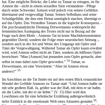
hat. Eine mögliche Brücke, die Liebe zu Tamar zu ertragen, ist für
Amnon die - nicht in einem sexuellen Sinn verstandene - Pflege
durch seine Schwester. Amnon wird jedoch von seinen Gefühlen
übermannt und vergewaltigt Tamar. Seinen Selbsthass und seine
Schuldgefühle, die ihm eine Heirat unmöglich machen, überträgt er
auf das Opfer. Das Verstoßen Tamars ist die logische Konsequenz. -
Die psychoanalytische Deutung Drewermanns widerspricht der
feministischen Auslegung des Textes nicht nur in Bezug auf die
Frage nach dem Motiv - Amnons Tat ist keine Machtdemonstration
gegenüber David, sondern die Folge einer neurotischen Störung -,
sondern auch in der Art und Weise des Umgangs mit Opfer und
Täter der Vergewaltigung. Während Tamar als Opfer kaum erwähnt
wird, wird Amnon selbst nicht als Täter, sondern als hilfloses Opfer
bezeichnet: “Man [Amnon] hat jemanden zum Opfer gemacht, aber
54
selbst ist man dabei zum Opfer geworden.”
Tamar, so
Drewermann, sei eine Verwüstete: “Aber ist Amnon etwas
55
anderes?”
Im Anschluss an die Tat findet ein auf den ersten Blick erstaunlicher
Wandel der Gefühle Amnons zu Tamar statt: “Und Amnon haßte sie
mit sehr großem Haß. Ja, größer war der Haß, mit dem er sie haßte,
als die Liebe, mit der er sie liebte.” (V. 15) Hier wird den
LeserInnen ein für eine hebräische Erzählung außergewöhnlich
56
tiefer Einblick in die emotionale Welt eines Aktanten gestattet
.