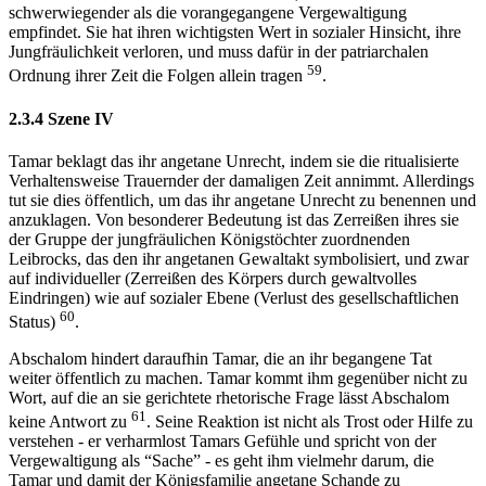
schwerwiegender als die vorangegangene Vergewaltigung
empfindet. Sie hat ihren wichtigsten Wert in sozialer Hinsicht, ihre
Jungfräulichkeit verloren, und muss dafür in der patriarchalen
59
Ordnung ihrer Zeit die Folgen allein tragen
.
2.3.4 Szene IV
Tamar beklagt das ihr angetane Unrecht, indem sie die ritualisierte
Verhaltensweise Trauernder der damaligen Zeit annimmt. Allerdings
tut sie dies öffentlich, um das ihr angetane Unrecht zu benennen und
anzuklagen. Von besonderer Bedeutung ist das Zerreißen ihres sie
der Gruppe der jungfräulichen Königstöchter zuordnenden
Leibrocks, das den ihr angetanen Gewaltakt symbolisiert, und zwar
auf individueller (Zerreißen des Körpers durch gewaltvolles
Eindringen) wie auf sozialer Ebene (Verlust des gesellschaftlichen
60
Status)
.
Abschalom hindert daraufhin Tamar, die an ihr begangene Tat
weiter öffentlich zu machen. Tamar kommt ihm gegenüber nicht zu
Wort, auf die an sie gerichtete rhetorische Frage lässt Abschalom
61
keine Antwort zu
. Seine Reaktion ist nicht als Trost oder Hilfe zu
verstehen - er verharmlost Tamars Gefühle und spricht von der
Vergewaltigung als “Sache” - es geht ihm vielmehr darum, die
Tamar und damit der Königsfamilie angetane Schande zu