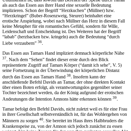
als auch das Essen aus ihrer Hand eine sexuelle Bedeutung
implizieren. Schon der Begriff “Herzkuchen” (Müllner) bzw.
“Herzkringel” (Buber-Rosenzweig, Steurer) beinhaltet eine
erotische Anspielung, wobei nach Müllner das Herz in diesem Fall
keine Metapher für ein romantisches Gefühl, sondern für Wille,
Leidenschaft und Entscheidung ist. Des Weiteren hat der Begriff
“labab” (herzbacken bzw. kringeln) auch die Bedeutung “durch
36
Liebe verzaubern”
.
Das Essen aus Tamars Hand impliziert demnach körperliche Nähe
37
. Nach dem “Sehen” findet dieser erste durch den Blick
repräsentierte Zugriff auf Tamars Körper (“damit ich sehe”, V. 5)
seine Fortsetzung in der Überwindung der körperlichen Distanz
38
durch das Essen aus Tamars Hand
. Insofern kann der
anschließende Befehl Davids an Tamar, der ohne direkten Kontakt
über einen Boten erfolgt, als verantwortungslos gegenüber seiner
Tochter bezeichnet werden, da der König aufgrund der erotischen
39
Andeutungen die Intention Amnons hätte erkennen können
.
Tamar befolgt den Befehl Davids, nicht zuletzt weil es für eine Frau
in ihrer Gesellschaft selbstverständlich ist, für das Wohlergehen von
40
Männern zu sorgen
. Sie bereitet im Haus ihres Halbbruders die
Krankenspeise zu, von der Amnon sich jedoch zunächst zu essen