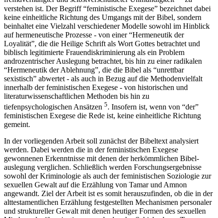
verstehen ist. Der Begriff “feministische Exegese” bezeichnet dabei
keine einheitliche Richtung des Umgangs mit der Bibel, sondern
beinhaltet eine Vielzahl verschiedener Modelle sowohl im Hinblick
auf hermeneutische Prozesse - von einer “Hermeneutik der
Loyalität”, die die Heilige Schrift als Wort Gottes betrachtet und
biblisch legitimierte Frauendiskriminierung als ein Problem
androzentrischer Auslegung betrachtet, bis hin zu einer radikalen
“Hermeneutik der Ablehnung”, die die Bibel als “unrettbar
sexistisch” abwertet - als auch in Bezug auf die Methodenvielfalt
innerhalb der feministischen Exegese - von historischen und
literaturwissenschaftlichen Methoden bis hin zu
5
tiefenpsychologischen Ansätzen
. Insofern ist, wenn von “der”
feministischen Exegese die Rede ist, keine einheitliche Richtung
gemeint.
In der vorliegenden Arbeit soll zunächst der Bibeltext analysiert
werden. Dabei werden die in der feministischen Exegese
gewonnenen Erkenntnisse mit denen der herkömmlichen Bibel-
auslegung verglichen. Schließlich werden Forschungsergebnisse
sowohl der Kriminologie als auch der feministischen Soziologie zur
sexuellen Gewalt auf die Erzählung von Tamar und Amnon
angewandt. Ziel der Arbeit ist es somit herauszufinden, ob die in der
alttestamentlichen Erzählung festgestellten Mechanismen personaler
und struktureller Gewalt mit denen heutiger Formen des sexuellen