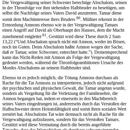
Die Vergewaltigung seiner Schwester berechtige Abschalom, seinen
in der Thronfolge vor ihm stehenden Halbbruder zu beseitigen, um
selbst die Nachfolge seines Vaters David anzutreten. Tamar diene
80
somit dem Machtinteresse ihres Bruders
. Müllner erkennt in der
Ermordung Amnons ebenso wie in der Vergewaltigung Tamars
einen Angriff auf David als Oberhaupt des Hauses, dem die Macht
81
zunehmend entgleitet
. Gestützt wird diese These durch 2 Sam
13,22 (“Und Abschalom sprach nicht mit Amnon, weder im Bösen,
noch im Guten. Denn Abschalom haßte Amnon wegen der Sache,
daß er Tamar, seine Schwester, entrechtet hatte.”). Dementsprechend
kann das Nicht-Reden mit Amnon als Folge der Vergewaltigung
gedeutet werden, während die Thronfolgeambitionen Ursache des
Mordes Abschaloms an seinem Halbbruder sind.
Ebenso ist es jedoch möglich, die Tötung Amnons durchaus als
Rache für die Tat Amnons zu interpretieren, jedoch nicht aufgrund
der psychischen und physischen Gewalt, die Tamar angetan wurde,
sondern als Vergeltung für die Verletzung der Familienehre, die
Amnon begangen hat, indem er einerseits in den Machtbereich
seines Vaters eingedrungen ist, andererseits durch das Verstoßen der
Halbschwester deren Heiratsfähigkeit und somit ihren sozialen Wert
zerstört hat. Abschaloms Tat wäre demnach nicht als Rache für die
Vergewaltigung aufzufassen, sondern für das Verstoßen Tamars.
Gestützt wird diese Vermutung durch die bereits angeführte
Tatsache, dass das Wegschicken als durchaus schwerwiegender