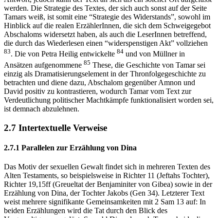
werden. Die Strategie des Textes, der sich auch sonst auf der Seite
Tamars weiß, ist somit eine “Strategie des Widerstands”, sowohl im
Hinblick auf die realen ErzählerInnen, die sich dem Schweigegebot
Abschaloms widersetzt haben, als auch die LeserInnen betreffend,
die durch das Wiederlesen einen “widerspenstigen Akt” vollziehen
83
84
. Die von Petra Heilig entwickelte
und von Müllner in
85
Ansätzen aufgenommene
These, die Geschichte von Tamar sei
einzig als Dramatisierungselement in der Thronfolgegeschichte zu
betrachten und diene dazu, Abschalom gegenüber Amnon und
David positiv zu kontrastieren, wodurch Tamar vom Text zur
Verdeutlichung politischer Machtkämpfe funktionalisiert worden sei,
ist demnach abzulehnen.
2.7 Intertextuelle Verweise
2.7.1 Parallelen zur Erzählung von Dina
Das Motiv der sexuellen Gewalt findet sich in mehreren Texten des
Alten Testaments, so beispielsweise in Richter 11 (Jeftahs Tochter),
Richter 19,15ff (Greueltat der Benjaminiter von Gibea) sowie in der
Erzählung von Dina, der Tochter Jakobs (Gen 34). Letzterer Text
weist mehrere signifikante Gemeinsamkeiten mit 2 Sam 13 auf: In
beiden Erzählungen wird die Tat durch den Blick des