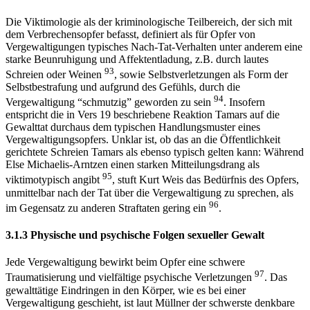
Die Viktimologie als der kriminologische Teilbereich, der sich mit
dem Verbrechensopfer befasst, definiert als für Opfer von
Vergewaltigungen typisches Nach-Tat-Verhalten unter anderem eine
starke Beunruhigung und Affektentladung, z.B. durch lautes
93
Schreien oder Weinen
, sowie Selbstverletzungen als Form der
Selbstbestrafung und aufgrund des Gefühls, durch die
94
Vergewaltigung “schmutzig” geworden zu sein
. Insofern
entspricht die in Vers 19 beschriebene Reaktion Tamars auf die
Gewalttat durchaus dem typischen Handlungsmuster eines
Vergewaltigungsopfers. Unklar ist, ob das an die Öffentlichkeit
gerichtete Schreien Tamars als ebenso typisch gelten kann: Während
Else Michaelis-Arntzen einen starken Mitteilungsdrang als
95
viktimotypisch angibt
, stuft Kurt Weis das Bedürfnis des Opfers,
unmittelbar nach der Tat über die Vergewaltigung zu sprechen, als
96
im Gegensatz zu anderen Straftaten gering ein
.
3.1.3 Physische und psychische Folgen sexueller Gewalt
Jede Vergewaltigung bewirkt beim Opfer eine schwere
97
Traumatisierung und vielfältige psychische Verletzungen
. Das
gewalttätige Eindringen in den Körper, wie es bei einer
Vergewaltigung geschieht, ist laut Müllner der schwerste denkbare