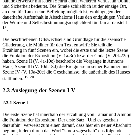
paradoxerweiser mit jedem Schritt einen weiteren Verlust an Obhut
und Sicherheit bedeutet. Die Straße schließlich ist der einzige Ort,
an dem für Tamar eine Befreiung möglich ist, wohingegen der
dauerhafte Aufenthalt in Abschaloms Haus den endgültigen Verlust
der Würde und Selbstbestimmungsmöglichkeit für Tamar darstellt
18
.
Die beschriebenen Ortswechsel sind Grundlage für die szenische
Gliederung, die Müllner für den Text entwirft: Sie teilt die
Erzählung in fünf Szenen ein, wobei die erste und die letzte Szene
die Funktion der Exposition (V. 1a-3c) bzw. der Coda (V. 20f-22c)
haben. Szene II (V. 4a-10c) beschreibt die Vorgänge in Amnons
Haus, Szene III (V. 10d-18d) die Ereignisse in seiner Kammer und
Szene IV (V. 19a-20e) die Geschehnisse, die außerhalb des Hauses
19
20
stattfinden.
2.3 Auslegung der Szenen I-V
2.3.1 Szene I
Die erste Szene hat innerhalb der Erzählung von Tamar und Amnon
die Funktion der Exposition: Der erste Satz “Und es geschah
daraufhin” verweist zum einen darauf, dass hier ein neuer Abschnitt
beginnt, indem durch das Wort “Und-es-geschah” das folgende