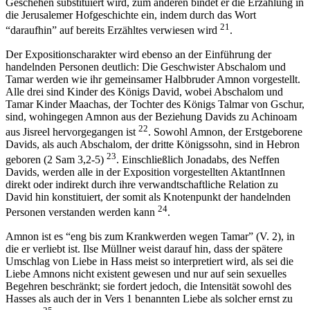
Geschehen substituiert wird, zum anderen bindet er die Erzählung in
die Jerusalemer Hofgeschichte ein, indem durch das Wort
21
“daraufhin” auf bereits Erzähltes verwiesen wird
.
Der Expositionscharakter wird ebenso an der Einführung der
handelnden Personen deutlich: Die Geschwister Abschalom und
Tamar werden wie ihr gemeinsamer Halbbruder Amnon vorgestellt.
Alle drei sind Kinder des Königs David, wobei Abschalom und
Tamar Kinder Maachas, der Tochter des Königs Talmar von Gschur,
sind, wohingegen Amnon aus der Beziehung Davids zu Achinoam
22
aus Jisreel hervorgegangen ist
. Sowohl Amnon, der Erstgeborene
Davids, als auch Abschalom, der dritte Königssohn, sind in Hebron
23
geboren (2 Sam 3,2-5)
. Einschließlich Jonadabs, des Neffen
Davids, werden alle in der Exposition vorgestellten AktantInnen
direkt oder indirekt durch ihre verwandtschaftliche Relation zu
David hin konstituiert, der somit als Knotenpunkt der handelnden
24
Personen verstanden werden kann
.
Amnon ist es “eng bis zum Krankwerden wegen Tamar” (V. 2), in
die er verliebt ist. Ilse Müllner weist darauf hin, dass der spätere
Umschlag von Liebe in Hass meist so interpretiert wird, als sei die
Liebe Amnons nicht existent gewesen und nur auf sein sexuelles
Begehren beschränkt; sie fordert jedoch, die Intensität sowohl des
Hasses als auch der in Vers 1 benannten Liebe als solcher ernst zu