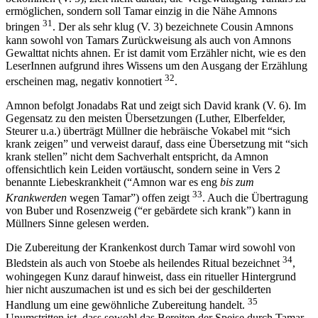
ermöglichen, sondern soll Tamar einzig in die Nähe Amnons
31
bringen
. Der als sehr klug (V. 3) bezeichnete Cousin Amnons
kann sowohl von Tamars Zurückweisung als auch von Amnons
Gewalttat nichts ahnen. Er ist damit vom Erzähler nicht, wie es den
LeserInnen aufgrund ihres Wissens um den Ausgang der Erzählung
32
erscheinen mag, negativ konnotiert
.
Amnon befolgt Jonadabs Rat und zeigt sich David krank (V. 6). Im
Gegensatz zu den meisten Übersetzungen (Luther, Elberfelder,
Steurer u.a.) überträgt Müllner die hebräische Vokabel mit “sich
krank zeigen” und verweist darauf, dass eine Übersetzung mit “sich
krank stellen” nicht dem Sachverhalt entspricht, da Amnon
offensichtlich kein Leiden vortäuscht, sondern seine in Vers 2
benannte Liebeskrankheit (“Amnon war es eng
bis zum
33
Krankwerden
wegen Tamar”) offen zeigt
. Auch die Übertragung
von Buber und Rosenzweig (“er gebärdete sich krank”) kann in
Müllners Sinne gelesen werden.
Die Zubereitung der Krankenkost durch Tamar wird sowohl von
34
Bledstein als auch von Stoebe als heilendes Ritual bezeichnet
,
wohingegen Kunz darauf hinweist, dass ein ritueller Hintergrund
hier nicht auszumachen ist und es sich bei der geschilderten
35
Handlung um eine gewöhnliche Zubereitung handelt.
Unumstritten ist, dass sowohl das Bereiten der Speise durch Tamar