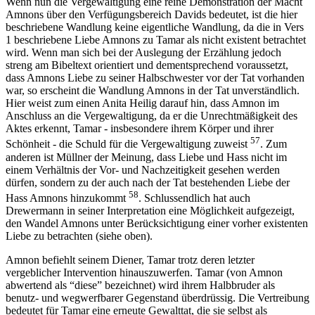
Wenn nun die Vergewaltigung eine reine Demonstration der Macht
Amnons über den Verfügungsbereich Davids bedeutet, ist die hier
beschriebene Wandlung keine eigentliche Wandlung, da die in Vers
1 beschriebene Liebe Amnons zu Tamar als nicht existent betrachtet
wird. Wenn man sich bei der Auslegung der Erzählung jedoch
streng am Bibeltext orientiert und dementsprechend voraussetzt,
dass Amnons Liebe zu seiner Halbschwester vor der Tat vorhanden
war, so erscheint die Wandlung Amnons in der Tat unverständlich.
Hier weist zum einen Anita Heilig darauf hin, dass Amnon im
Anschluss an die Vergewaltigung, da er die Unrechtmäßigkeit des
Aktes erkennt, Tamar - insbesondere ihrem Körper und ihrer
57
Schönheit - die Schuld für die Vergewaltigung zuweist
. Zum
anderen ist Müllner der Meinung, dass Liebe und Hass nicht im
einem Verhältnis der Vor- und Nachzeitigkeit gesehen werden
dürfen, sondern zu der auch nach der Tat bestehenden Liebe der
58
Hass Amnons hinzukommt
. Schlussendlich hat auch
Drewermann in seiner Interpretation eine Möglichkeit aufgezeigt,
den Wandel Amnons unter Berücksichtigung einer vorher existenten
Liebe zu betrachten (siehe oben).
Amnon befiehlt seinem Diener, Tamar trotz deren letzter
vergeblicher Intervention hinauszuwerfen. Tamar (von Amnon
abwertend als “diese” bezeichnet) wird ihrem Halbbruder als
benutz- und wegwerfbarer Gegenstand überdrüssig. Die Vertreibung
bedeutet für Tamar eine erneute Gewalttat, die sie selbst als