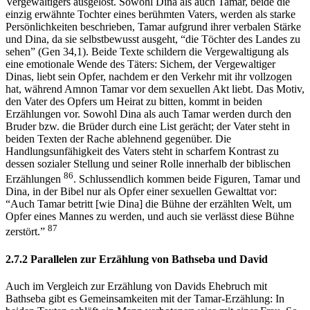
Vergewaltigers ausgelöst. Sowohl Dina als auch Tamar, beide die
einzig erwähnte Tochter eines berühmten Vaters, werden als starke
Persönlichkeiten beschrieben, Tamar aufgrund ihrer verbalen Stärke
und Dina, da sie selbstbewusst ausgeht, “die Töchter des Landes zu
sehen” (Gen 34,1). Beide Texte schildern die Vergewaltigung als
eine emotionale Wende des Täters: Sichem, der Vergewaltiger
Dinas, liebt sein Opfer, nachdem er den Verkehr mit ihr vollzogen
hat, während Amnon Tamar vor dem sexuellen Akt liebt. Das Motiv,
den Vater des Opfers um Heirat zu bitten, kommt in beiden
Erzählungen vor. Sowohl Dina als auch Tamar werden durch den
Bruder bzw. die Brüder durch eine List gerächt; der Vater steht in
beiden Texten der Rache ablehnend gegenüber. Die
Handlungsunfähigkeit des Vaters steht in scharfem Kontrast zu
dessen sozialer Stellung und seiner Rolle innerhalb der biblischen
86
Erzählungen
. Schlussendlich kommen beide Figuren, Tamar und
Dina, in der Bibel nur als Opfer einer sexuellen Gewalttat vor:
“Auch Tamar betritt [wie Dina] die Bühne der erzählten Welt, um
Opfer eines Mannes zu werden, und auch sie verlässt diese Bühne
87
zerstört.”
2.7.2 Parallelen zur Erzählung von Bathseba und David
Auch im Vergleich zur Erzählung von Davids Ehebruch mit
Bathseba gibt es Gemeinsamkeiten mit der Tamar-Erzählung: In