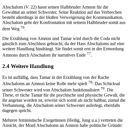
Abschalom (V. 22) hasst seinen Halbbruder Amnon für die
Gewalttat an seiner Schwester. Seine Reaktion auf das Verbrechen
besteht allerdings in der bloßen Verweigerung der Kommunikation.
Abschalom geht der Konfrontation mit seinem Halbbruder somit aus
76
dem Weg
.
Die Erzählung von Amnon und Tamar wird durch die Coda nicht
gänzlich zum Abschluss gebracht, da der Hass Abschaloms auf eine
weitere Handlung hindrängt. Sie findet somit erst in der Ermordung
77
Amnons durch Abschalom ihr narratives Ende
.
2.4 Weitere Handlung
Es ist auffällig, dass Tamar in der Erzählung von der Rache
78
Abschaloms an Amnon keine Rolle mehr spielt
: Das Schicksal
79
seiner Schwester wird von Abschalom funktionalisiert
. Die
These, er räche Tamar für die psychische und physische Gewalt, die
ihr angetan worden ist, erweist sich somit als nicht haltbar, zumal die
Verbannung, die Abschalom seiner Schwester auferlegt, ebenfalls
dagegen spricht.
Mehrere feministische Exegetinnen (Heilig, Jung u.a.) vertreten die
Ansicht, der Mord Abschaloms an Amnon habe politische Gründe: