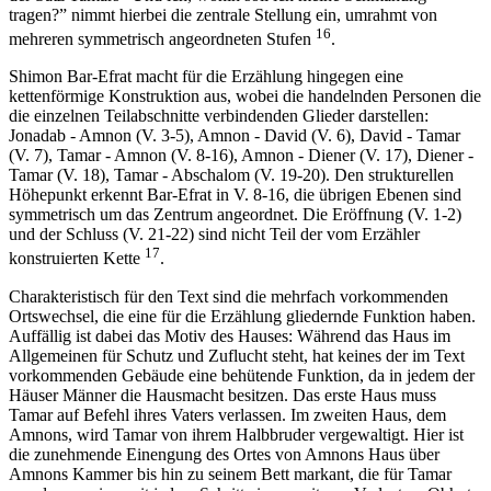
tragen?” nimmt hierbei die zentrale Stellung ein, umrahmt von
16
mehreren symmetrisch angeordneten Stufen
.
Shimon Bar-Efrat macht für die Erzählung hingegen eine
kettenförmige Konstruktion aus, wobei die handelnden Personen die
die einzelnen Teilabschnitte verbindenden Glieder darstellen:
Jonadab - Amnon (V. 3-5), Amnon - David (V. 6), David - Tamar
(V. 7), Tamar - Amnon (V. 8-16), Amnon - Diener (V. 17), Diener -
Tamar (V. 18), Tamar - Abschalom (V. 19-20). Den strukturellen
Höhepunkt erkennt Bar-Efrat in V. 8-16, die übrigen Ebenen sind
symmetrisch um das Zentrum angeordnet. Die Eröffnung (V. 1-2)
und der Schluss (V. 21-22) sind nicht Teil der vom Erzähler
17
konstruierten Kette
.
Charakteristisch für den Text sind die mehrfach vorkommenden
Ortswechsel, die eine für die Erzählung gliedernde Funktion haben.
Auffällig ist dabei das Motiv des Hauses: Während das Haus im
Allgemeinen für Schutz und Zuflucht steht, hat keines der im Text
vorkommenden Gebäude eine behütende Funktion, da in jedem der
Häuser Männer die Hausmacht besitzen. Das erste Haus muss
Tamar auf Befehl ihres Vaters verlassen. Im zweiten Haus, dem
Amnons, wird Tamar von ihrem Halbbruder vergewaltigt. Hier ist
die zunehmende Einengung des Ortes von Amnons Haus über
Amnons Kammer bis hin zu seinem Bett markant, die für Tamar