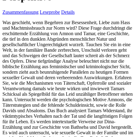
Zusammenfassung
Leseprobe
Details
Was geschieht, wenn Begehren zur Besessenheit, Liebe zum Hass
und Machtmissbrauch zur Norm wird? Diese Frage durchdringt die
erschütternde Erzählung von Amnon und Tamar, eine Geschichte,
die tief in den dunklen Abgründen menschlicher Natur und
gesellschaftlicher Ungerechtigkeit wurzelt. Tauchen Sie ein in eine
Welt, in der familiäre Bande zerbrechen, Unschuld verloren geht
und das Schweigen der Gesellschaft lauter schreit als der Schmerz
des Opfers. Diese tiefgründige Analyse beleuchtet nicht nur die
biblische Erzählung aus feministischer und kriminologischer Sicht,
sondern zieht auch beunruhigende Parallelen zu heutigen Formen
sexueller Gewalt und deren verheerenden Auswirkungen. Erfahren
Sie, wie die Mechanismen von Täterschaft, Opferrolle und sozialer
Verantwortung damals wie heute wirken und inwieweit Tamars
Schicksal als Spiegelbild für das Leid unzähliger Betroffener stehen
kann. Untersucht werden die psychologischen Motive Amnons, die
Täterstrategien und die fehlende Schuldeinsicht, sowie die Rolle
Davids und Absaloms. Das Buch analysiert Tamars Widerstand, ihr
viktimtypisches Verhalten nach der Tat und die langfristigen Folgen
für ihr Leben. Es werden intertextuelle Verweise zur Dina-
Erzählung und zur Geschichte von Bathseba und David hergestellt.
Es wird auch untersucht, wie sexuelle Gewalt in der Familie und im