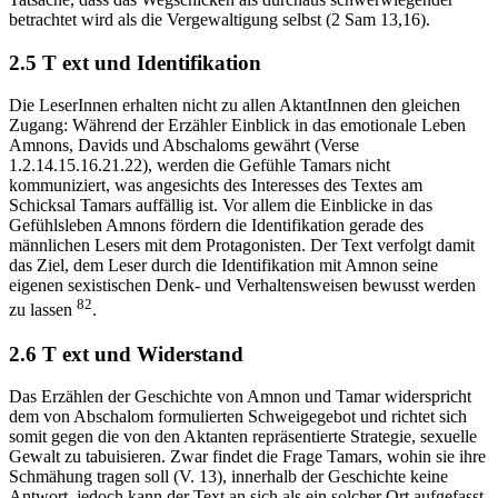
betrachtet wird als die Vergewaltigung selbst (2 Sam 13,16).
2.5 T ext und Identifikation
Die LeserInnen erhalten nicht zu allen AktantInnen den gleichen
Zugang: Während der Erzähler Einblick in das emotionale Leben
Amnons, Davids und Abschaloms gewährt (Verse
1.2.14.15.16.21.22), werden die Gefühle Tamars nicht
kommuniziert, was angesichts des Interesses des Textes am
Schicksal Tamars auffällig ist. Vor allem die Einblicke in das
Gefühlsleben Amnons fördern die Identifikation gerade des
männlichen Lesers mit dem Protagonisten. Der Text verfolgt damit
das Ziel, dem Leser durch die Identifikation mit Amnon seine
eigenen sexistischen Denk- und Verhaltensweisen bewusst werden
82
zu lassen
.
2.6 T ext und Widerstand
Das Erzählen der Geschichte von Amnon und Tamar widerspricht
dem von Abschalom formulierten Schweigegebot und richtet sich
somit gegen die von den Aktanten repräsentierte Strategie, sexuelle
Gewalt zu tabuisieren. Zwar findet die Frage Tamars, wohin sie ihre
Schmähung tragen soll (V. 13), innerhalb der Geschichte keine
Antwort, jedoch kann der Text an sich als ein solcher Ort aufgefasst