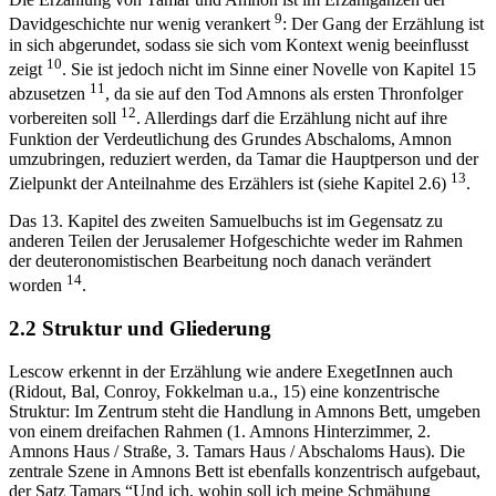
9
Davidgeschichte nur wenig verankert
: Der Gang der Erzählung ist
in sich abgerundet, sodass sie sich vom Kontext wenig beeinflusst
10
zeigt
. Sie ist jedoch nicht im Sinne einer Novelle von Kapitel 15
11
abzusetzen
, da sie auf den Tod Amnons als ersten Thronfolger
12
vorbereiten soll
. Allerdings darf die Erzählung nicht auf ihre
Funktion der Verdeutlichung des Grundes Abschaloms, Amnon
umzubringen, reduziert werden, da Tamar die Hauptperson und der
13
Zielpunkt der Anteilnahme des Erzählers ist (siehe Kapitel 2.6)
.
Das 13. Kapitel des zweiten Samuelbuchs ist im Gegensatz zu
anderen Teilen der Jerusalemer Hofgeschichte weder im Rahmen
der deuteronomistischen Bearbeitung noch danach verändert
14
worden
.
2.2 Struktur und Gliederung
Lescow erkennt in der Erzählung wie andere ExegetInnen auch
(Ridout, Bal, Conroy, Fokkelman u.a., 15) eine konzentrische
Struktur: Im Zentrum steht die Handlung in Amnons Bett, umgeben
von einem dreifachen Rahmen (1. Amnons Hinterzimmer, 2.
Amnons Haus / Straße, 3. Tamars Haus / Abschaloms Haus). Die
zentrale Szene in Amnons Bett ist ebenfalls konzentrisch aufgebaut,
der Satz Tamars “Und ich, wohin soll ich meine Schmähung