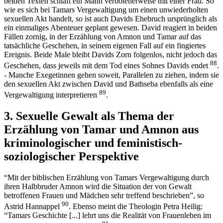
beiden Texten schläft ein Mann verbotenerweise mit einer Frau. So
wie es sich bei Tamars Vergewaltigung um einen unwiederholten
sexuellen Akt handelt, so ist auch Davids Ehebruch ursprünglich als
ein einmaliges Abenteuer geplant gewesen. David reagiert in beiden
Fällen zornig, in der Erzählung von Amnon und Tamar auf das
tatsächliche Geschehen, in seinem eigenen Fall auf ein fingiertes
Ereignis. Beide Male bleibt Davids Zorn folgenlos, nicht jedoch das
88
Geschehen, dass jeweils mit dem Tod eines Sohnes Davids endet
.
- Manche Exegetinnen gehen soweit, Parallelen zu ziehen, indem sie
den sexuellen Akt zwischen David und Bathseba ebenfalls als eine
89
Vergewaltigung interpretieren
.
3. Sexuelle Gewalt als Thema der
Erzählung von Tamar und Amnon aus
kriminologischer und feministisch-
soziologischer Perspektive
“Mit der biblischen Erzählung von Tamars Vergewaltigung durch
ihren Halbbruder Amnon wird die Situation der von Gewalt
betroffenen Frauen und Mädchen sehr treffend beschrieben”, so
90
Astrid Hannappel
. Ebenso meint die Theologin Petra Heilig:
“Tamars Geschichte [...] lehrt uns die Realität von Frauenleben im