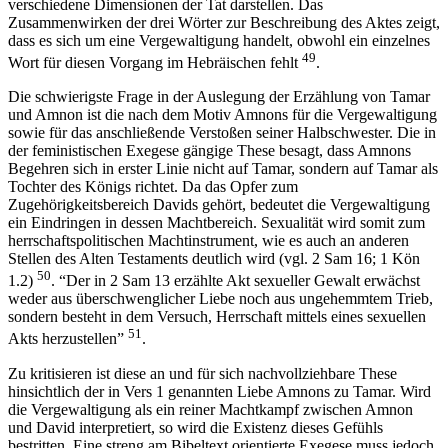
verschiedene Dimensionen der Tat darstellen. Das
Zusammenwirken der drei Wörter zur Beschreibung des Aktes zeigt,
dass es sich um eine Vergewaltigung handelt, obwohl ein einzelnes
49
Wort für diesen Vorgang im Hebräischen fehlt
.
Die schwierigste Frage in der Auslegung der Erzählung von Tamar
und Amnon ist die nach dem Motiv Amnons für die Vergewaltigung
sowie für das anschließende Verstoßen seiner Halbschwester. Die in
der feministischen Exegese gängige These besagt, dass Amnons
Begehren sich in erster Linie nicht auf Tamar, sondern auf Tamar als
Tochter des Königs richtet. Da das Opfer zum
Zugehörigkeitsbereich Davids gehört, bedeutet die Vergewaltigung
ein Eindringen in dessen Machtbereich. Sexualität wird somit zum
herrschaftspolitischen Machtinstrument, wie es auch an anderen
Stellen des Alten Testaments deutlich wird (vgl. 2 Sam 16; 1 Kön
50
1.2)
. “Der in 2 Sam 13 erzählte Akt sexueller Gewalt erwächst
weder aus überschwenglicher Liebe noch aus ungehemmtem Trieb,
sondern besteht in dem Versuch, Herrschaft mittels eines sexuellen
51
Akts herzustellen”
.
Zu kritisieren ist diese an und für sich nachvollziehbare These
hinsichtlich der in Vers 1 genannten Liebe Amnons zu Tamar. Wird
die Vergewaltigung als ein reiner Machtkampf zwischen Amnon
und David interpretiert, so wird die Existenz dieses Gefühls
bestritten. Eine streng am Bibeltext orientierte Exegese muss jedoch