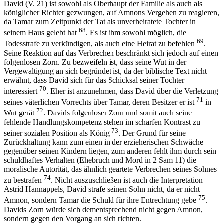
David (V. 21) ist sowohl als Oberhaupt der Familie als auch als
königlicher Richter gezwungen, auf Amnons Vergehen zu reagieren,
da Tamar zum Zeitpunkt der Tat als unverheiratete Tochter in
68
seinem Haus gelebt hat
. Es ist ihm sowohl möglich, die
69
Todesstrafe zu verkündigen, als auch eine Heirat zu befehlen
.
Seine Reaktion auf das Verbrechen beschränkt sich jedoch auf einen
folgenlosen Zorn. Zu bezweifeln ist, dass seine Wut in der
Vergewaltigung an sich begründet ist, da der biblische Text nicht
erwähnt, dass David sich für das Schicksal seiner Tochter
70
interessiert
. Eher ist anzunehmen, dass David über die Verletzung
71
seines väterlichen Vorrechts über Tamar, deren Besitzer er ist
in
72
Wut gerät
. Davids folgenloser Zorn und somit auch seine
fehlende Handlungskompetenz stehen im scharfen Kontrast zu
73
seiner sozialen Position als König
. Der Grund für seine
Zurückhaltung kann zum einen in der erzieherischen Schwäche
gegenüber seinen Kindern liegen, zum anderen fehlt ihm durch sein
schuldhaftes Verhalten (Ehebruch und Mord in 2 Sam 11) die
moralische Autorität, das ähnlich geartete Verbrechen seines Sohnes
74
zu bestrafen
. Nicht auszuschließen ist auch die Interpretation
Astrid Hannappels, David strafe seinen Sohn nicht, da er nicht
75
Amnon, sondern Tamar die Schuld für ihre Entrechtung gebe
.
Davids Zorn würde sich dementsprechend nicht gegen Amnon,
sondern gegen den Vorgang an sich richten.