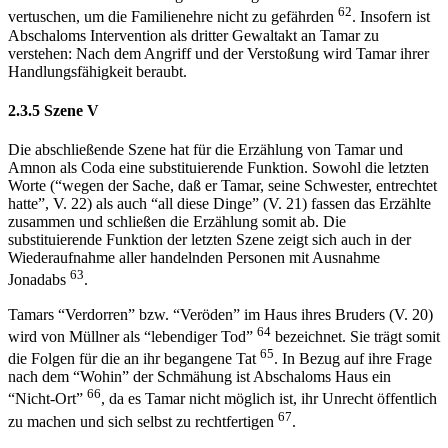
62
vertuschen, um die Familienehre nicht zu gefährden
. Insofern ist
Abschaloms Intervention als dritter Gewaltakt an Tamar zu
verstehen: Nach dem Angriff und der Verstoßung wird Tamar ihrer
Handlungsfähigkeit beraubt.
2.3.5 Szene V
Die abschließende Szene hat für die Erzählung von Tamar und
Amnon als Coda eine substituierende Funktion. Sowohl die letzten
Worte (“wegen der Sache, daß er Tamar, seine Schwester, entrechtet
hatte”, V. 22) als auch “all diese Dinge” (V. 21) fassen das Erzählte
zusammen und schließen die Erzählung somit ab. Die
substituierende Funktion der letzten Szene zeigt sich auch in der
Wiederaufnahme aller handelnden Personen mit Ausnahme
63
Jonadabs
.
Tamars “Verdorren” bzw. “Veröden” im Haus ihres Bruders (V. 20)
64
wird von Müllner als “lebendiger Tod”
bezeichnet. Sie trägt somit
65
die Folgen für die an ihr begangene Tat
. In Bezug auf ihre Frage
nach dem “Wohin” der Schmähung ist Abschaloms Haus ein
66
“Nicht-Ort”
, da es Tamar nicht möglich ist, ihr Unrecht öffentlich
67
zu machen und sich selbst zu rechtfertigen
.