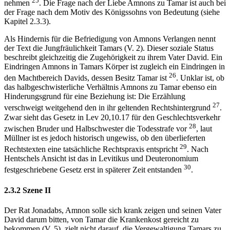
25
nehmen
. Die Frage nach der Liebe Amnons zu Tamar ist auch bei
der Frage nach dem Motiv des Königssohns von Bedeutung (siehe
Kapitel 2.3.3).
Als Hindernis für die Befriedigung von Amnons Verlangen nennt
der Text die Jungfräulichkeit Tamars (V. 2). Dieser soziale Status
beschreibt gleichzeitig die Zugehörigkeit zu ihrem Vater David. Ein
Eindringen Amnons in Tamars Körper ist zugleich ein Eindringen in
26
den Machtbereich Davids, dessen Besitz Tamar ist
. Unklar ist, ob
das halbgeschwisterliche Verhältnis Amnons zu Tamar ebenso ein
Hinderungsgrund für eine Beziehung ist: Die Erzählung
27
verschweigt weitgehend den in ihr geltenden Rechtshintergrund
.
Zwar sieht das Gesetz in Lev 20,10.17 für den Geschlechtsverkehr
28
zwischen Bruder und Halbschwester die Todesstrafe vor
, laut
Müllner ist es jedoch historisch ungewiss, ob den überlieferten
29
Rechtstexten eine tatsächliche Rechtspraxis entspricht
. Nach
Hentschels Ansicht ist das in Levitikus und Deuteronomium
30
festgeschriebene Gesetz erst in späterer Zeit entstanden
.
2.3.2 Szene II
Der Rat Jonadabs, Amnon solle sich krank zeigen und seinen Vater
David darum bitten, von Tamar die Krankenkost gereicht zu
bekommen (V. 5), zielt nicht darauf, die Vergewaltigung Tamars zu