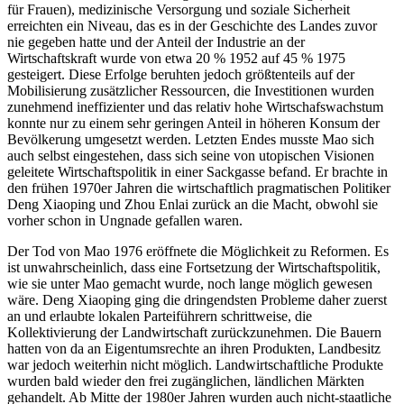
für Frauen), medizinische Versorgung und soziale Sicherheit
erreichten ein Niveau, das es in der Geschichte des Landes zuvor
nie gegeben hatte und der Anteil der Industrie an der
Wirtschaftskraft wurde von etwa 20 % 1952 auf 45 % 1975
gesteigert. Diese Erfolge beruhten jedoch größtenteils auf der
Mobilisierung zusätzlicher Ressourcen, die Investitionen wurden
zunehmend ineffizienter und das relativ hohe Wirtschafswachstum
konnte nur zu einem sehr geringen Anteil in höheren Konsum der
Bevölkerung umgesetzt werden. Letzten Endes musste Mao sich
auch selbst eingestehen, dass sich seine von utopischen Visionen
geleitete Wirtschaftspolitik in einer Sackgasse befand. Er brachte in
den frühen 1970er Jahren die wirtschaftlich pragmatischen Politiker
Deng Xiaoping und Zhou Enlai zurück an die Macht, obwohl sie
vorher schon in Ungnade gefallen waren.
Der Tod von Mao 1976 eröffnete die Möglichkeit zu Reformen. Es
ist unwahrscheinlich, dass eine Fortsetzung der Wirtschaftspolitik,
wie sie unter Mao gemacht wurde, noch lange möglich gewesen
wäre. Deng Xiaoping ging die dringendsten Probleme daher zuerst
an und erlaubte lokalen Parteiführern schrittweise, die
Kollektivierung der Landwirtschaft zurückzunehmen. Die Bauern
hatten von da an Eigentumsrechte an ihren Produkten, Landbesitz
war jedoch weiterhin nicht möglich. Landwirtschaftliche Produkte
wurden bald wieder den frei zugänglichen, ländlichen Märkten
gehandelt. Ab Mitte der 1980er Jahren wurden auch nicht-staatliche