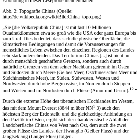
Abbildung in dieser Leseprobe nicht enthalten
Abb. 2: Topografie Chinas (Quelle:
http://de.wikipedia.org/wiki/Bild:China_topo.png)
„Sie [die Volksrepublik China] ist mit fast 10 Millionen
Quadratkilometern etwa so groß wie die USA oder ganz Europa bis
zum Ural. Dies bedeutet, dass sich die physische Oberfläche, die
klimatischen Bedingungen und damit die Voraussetzungen für
menschliches Leben zwischen den einzelnen Regionen des Landes
sehr stark unterscheiden. Das Territorium Chinas [...] ist nicht nur
durch menschlich geschaffene Grenzen, sondern auch durch
natürliche Grenzen von dem seiner Nachbarn getrennt: im Osten
und Südosten durch Meere (Gelbes Meer, Ostchinesisches Meer und
Südchinesisches Meer), im Süden, Südwesten, Westen und
Nordwesten durch hohe Bergmassive, im Norden durch Steppen
12
und Wüsten und im Nordosten durch Flüsse (Amur und Ussuri).
“
Durch die extreme Höhe des tibetanischen Hochlandes im Westen,
1
das mit dem Mount Everest (8844 m über NN
3) auch den
höchsten Berg der Erde stellt, und die gleichzeitige Anbindung an
den Pazifik im Osten, ergibt sich der charakteristische Abfall der
Landoberfläche Chinas von West nach Ost, dem auch die zwei
großen Flüsse des Landes, der Hwangho (Gelber Fluss) und der
Jangtsekiang (Langer Fluss) folgen.