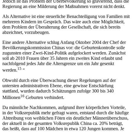
Jedoch ist das Problem der Überbevölkerung so gravierend, dass die
Regierung an eine Milderung der Maßnahmen vorerst nicht denkt.
Als Alternative ist eine steuerliche Benachteiligung von Familien mit
mehreren Kindern im Gespräch. Das wäre auch eine Möglichkeit,
dem Problem der Überalterung der Gesellschaft, die sich bereits
abzeichnet, vorzubeugen.
Eine andere Alternative schlug Anfang Oktober 2004 der Chef der
Bevölkerungskommission Chinas vor: die Geburtenkontrolle solle
zugunsten einer Zwei-Kind-Politik aufgelockert werden. Zunächst
soll ab 2010 Frauen über 35 Jahren ein zweites Kind erlaubt und
nachfolgend jedes Jahr die Altersgrenze um ein Jahr gesenkt
15
werden.
“
Obwohl durch eine Überwachung dieser Regelungen auf der
untersten administrativen Ebene, eine gewisse Entschärfung
stattfand, wurden dadurch Schätzungen zufolge 300 bis 340
16
Millionen
Geburten verhindert.
Da männliche Nachkommen, aufgrund ihrer körperlichen Vorteile,
in der Volksrepublik mehr gefragt waren, entstand durch die häufige
Abtreibung von weiblichen Föten ein deutlicher Männerüberschuss,
der aktuell in der gesamten Volksrepublik China ca. 20% beträgt,
das heißt, dass auf 100 Mädchen in etwa 120 Jungen kommen. Je