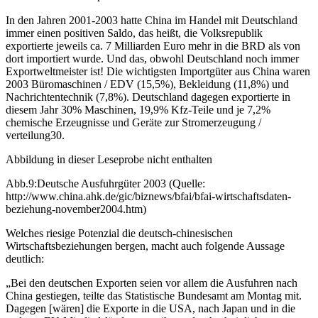
In den Jahren 2001-2003 hatte China im Handel mit Deutschland
immer einen positiven Saldo, das heißt, die Volksrepublik
exportierte jeweils ca. 7 Milliarden Euro mehr in die BRD als von
dort importiert wurde. Und das, obwohl Deutschland noch immer
Exportweltmeister ist! Die wichtigsten Importgüter aus China waren
2003 Büromaschinen / EDV (15,5%), Bekleidung (11,8%) und
Nachrichtentechnik (7,8%). Deutschland dagegen exportierte in
diesem Jahr 30% Maschinen, 19,9% Kfz-Teile und je 7,2%
chemische Erzeugnisse und Geräte zur Stromerzeugung /
verteilung30.
Abbildung in dieser Leseprobe nicht enthalten
Abb.9:Deutsche Ausfuhrgüter 2003 (Quelle:
http://www.china.ahk.de/gic/biznews/bfai/bfai-wirtschaftsdaten-
beziehung-november2004.htm)
Welches riesige Potenzial die deutsch-chinesischen
Wirtschaftsbeziehungen bergen, macht auch folgende Aussage
deutlich:
„Bei den deutschen Exporten seien vor allem die Ausfuhren nach
China gestiegen, teilte das Statistische Bundesamt am Montag mit.
Dagegen [wären] die Exporte in die USA, nach Japan und in die