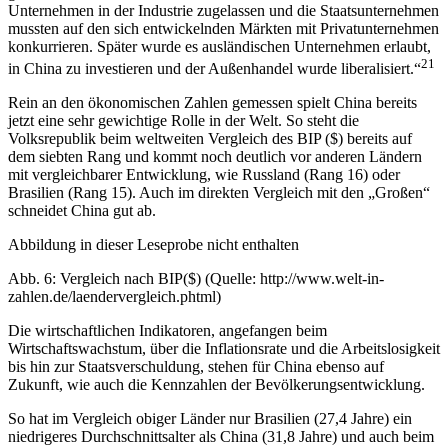
Unternehmen in der Industrie zugelassen und die Staatsunternehmen
mussten auf den sich entwickelnden Märkten mit Privatunternehmen
konkurrieren. Später wurde es ausländischen Unternehmen erlaubt,
21
in China zu investieren und der Außenhandel wurde liberalisiert.“
Rein an den ökonomischen Zahlen gemessen spielt China bereits
jetzt eine sehr gewichtige Rolle in der Welt. So steht die
Volksrepublik beim weltweiten Vergleich des BIP ($) bereits auf
dem siebten Rang und kommt noch deutlich vor anderen Ländern
mit vergleichbarer Entwicklung, wie Russland (Rang 16) oder
Brasilien (Rang 15). Auch im direkten Vergleich mit den „Großen“
schneidet China gut ab.
Abbildung in dieser Leseprobe nicht enthalten
Abb. 6: Vergleich nach BIP($) (Quelle: http://www.welt-in-
zahlen.de/laendervergleich.phtml)
Die wirtschaftlichen Indikatoren, angefangen beim
Wirtschaftswachstum, über die Inflationsrate und die Arbeitslosigkeit
bis hin zur Staatsverschuldung, stehen für China ebenso auf
Zukunft, wie auch die Kennzahlen der Bevölkerungsentwicklung.
So hat im Vergleich obiger Länder nur Brasilien (27,4 Jahre) ein
niedrigeres Durchschnittsalter als China (31,8 Jahre) und auch beim