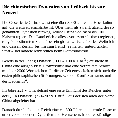
Die chinesischen Dynastien von Frühzeit bis zur
Neuzeit
Die Geschichte Chinas weist eine über 3000 Jahre alte Hochkultur
auf, die weltweit einzigartig ist. Über mehr als zwei Dutzend der so
genannten Dynastien hinweg, wurde China von mehr als 100
Kaisern regiert. Das Land erlebte alles - vom zentralistisch regierten,
religiös bestimmten Staat, über ein global wirtschaftendes Weltreich
und dessen Zerfall, bis hin zum fremd - regierten, unterdrückten
Staat - und landete letztendlich beim Kommunismus.
3
Bereits in der Shang Dynastie (1600-1100 v. Chr.
) existierte in
China eine ausgebildete Bronzekunst und eine verbreitete Schrift,
mit über 2000 Wortzeichen. In dieser Zeit entwickelten sich auch die
ersten philosophischen Strömungen, wie der Konfuzianismus und
4
der Daoismus
.
Im Jahre 221 v. Chr. gelang eine erste Einigung des Reiches unter
3
der Quin Dynastie, (221-207 v. Chr.
), aus der sich auch der Name
China abgeleitet hat.
Danach durchlebte das Reich eine ca. 800 Jahre andauernde Epoche
unter verschiedenen Dynastien und Herrschern, in der es ständige