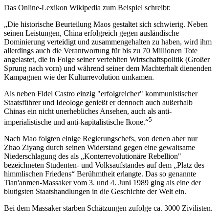
Das Online-Lexikon Wikipedia zum Beispiel schreibt:
„Die historische Beurteilung Maos gestaltet sich schwierig. Neben
seinen Leistungen, China erfolgreich gegen ausländische
Dominierung verteidigt und zusammengehalten zu haben, wird ihm
allerdings auch die Verantwortung für bis zu 70 Millionen Tote
angelastet, die in Folge seiner verfehlten Wirtschaftspolitik (Großer
Sprung nach vorn) und während seiner dem Machterhalt dienenden
Kampagnen wie der Kulturrevolution umkamen.
Als neben Fidel Castro einzig "erfolgreicher" kommunistischer
Staatsführer und Ideologe genießt er dennoch auch außerhalb
Chinas ein nicht unerhebliches Ansehen, auch als anti-
5
imperialistische und anti-kapitalistische Ikone.“
Nach Mao folgten einige Regierungschefs, von denen aber nur
Zhao Ziyang durch seinen Widerstand gegen eine gewaltsame
Niederschlagung des als „Konterrevolutionäre Rebellion"
bezeichneten Studenten- und Volksaufstandes auf dem „Platz des
himmlischen Friedens“ Berühmtheit erlangte. Das so genannte
Tian'anmen-Massaker vom 3. und 4. Juni 1989 ging als eine der
blutigsten Staatshandlungen in die Geschichte der Welt ein.
Bei dem Massaker starben Schätzungen zufolge ca. 3000 Zivilisten.