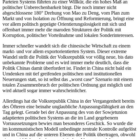
Parteien Systems führten zu einer Willkür, die ein hohes Maß an
politischer Unberechenbarkeit birgt. Die noch immer nicht
abgeschlossene 180° Drehung von Mao zu Deng, vom Plan zum
Markt und von Isolation zu Öffnung und Reformierung, bringt eine
vor allem politisch geprägte Orientierungslosigkeit mit sich und
offenbart immer mehr die maroden Strukturen der Politik mit
Korruption, politischer Vorteilnahme und lokalen Sonderinteressen.
Immer schneller wandelt sich die chinesische Wirtschaft zu einem
markt- und vor allem exportorientierten System. Dieser extreme
Wandel stellt die Politik der Volksrepublik vor völlig neue, bis dato
unbekannte Probleme und es wird immer mehr deutlich, dass die
Politik Chinas damit überfordert ist. Findet in China nicht bald ein
Umdenken mit tief greifenden politischen und institutionellen
Neuerungen statt, so ist selbst das „worst case“ Szenario mit einem
totalen Zusammenbruch der politischen Ordnung gut möglich und
wird aktuell sogar immer wahrscheinlicher.
Allerdings hat die Volksrepublik China in der Vergangenheit bereits
des Öfteren eine beinahe unglaubliche Anpassungsfähigkeit an den
Tag gelegt. Gerade bei der Anpassung des von der Sowjetunion
adaptierten politischen Systems an die im Land gegebenem
Vorraussetzungen bewies man besonderes Geschick. So wurde die
im kommunistischen Modell unbedingte zentrale Kontrolle aufgelöst
und in China auf die unteren Ebenen der Politik übertragen, obwohl