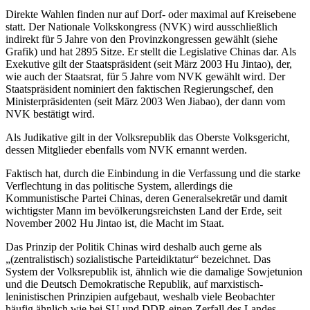
Direkte Wahlen finden nur auf Dorf- oder maximal auf Kreisebene
statt. Der Nationale Volkskongress (NVK) wird ausschließlich
indirekt für 5 Jahre von den Provinzkongressen gewählt (siehe
Grafik) und hat 2895 Sitze. Er stellt die Legislative Chinas dar. Als
Exekutive gilt der Staatspräsident (seit März 2003 Hu Jintao), der,
wie auch der Staatsrat, für 5 Jahre vom NVK gewählt wird. Der
Staatspräsident nominiert den faktischen Regierungschef, den
Ministerpräsidenten (seit März 2003 Wen Jiabao), der dann vom
NVK bestätigt wird.
Als Judikative gilt in der Volksrepublik das Oberste Volksgericht,
dessen Mitglieder ebenfalls vom NVK ernannt werden.
Faktisch hat, durch die Einbindung in die Verfassung und die starke
Verflechtung in das politische System, allerdings die
Kommunistische Partei Chinas, deren Generalsekretär und damit
wichtigster Mann im bevölkerungsreichsten Land der Erde, seit
November 2002 Hu Jintao ist, die Macht im Staat.
Das Prinzip der Politik Chinas wird deshalb auch gerne als
„(zentralistisch) sozialistische Parteidiktatur“ bezeichnet. Das
System der Volksrepublik ist, ähnlich wie die damalige Sowjetunion
und die Deutsch Demokratische Republik, auf marxistisch-
leninistischen Prinzipien aufgebaut, weshalb viele Beobachter
häufig ähnlich wie bei SU und DDR einen Zerfall des Landes