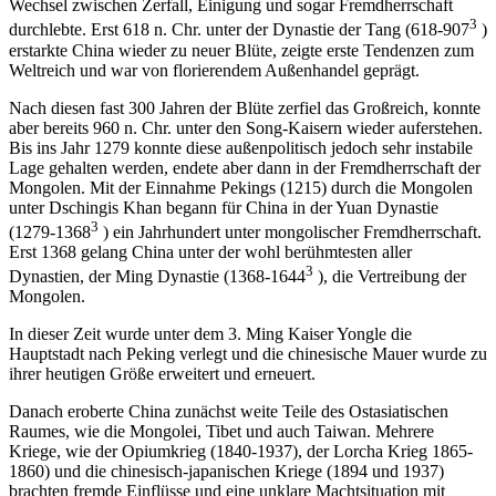
Wechsel zwischen Zerfall, Einigung und sogar Fremdherrschaft
3
durchlebte. Erst 618 n. Chr. unter der Dynastie der Tang (618-907
)
erstarkte China wieder zu neuer Blüte, zeigte erste Tendenzen zum
Weltreich und war von florierendem Außenhandel geprägt.
Nach diesen fast 300 Jahren der Blüte zerfiel das Großreich, konnte
aber bereits 960 n. Chr. unter den Song-Kaisern wieder auferstehen.
Bis ins Jahr 1279 konnte diese außenpolitisch jedoch sehr instabile
Lage gehalten werden, endete aber dann in der Fremdherrschaft der
Mongolen. Mit der Einnahme Pekings (1215) durch die Mongolen
unter Dschingis Khan begann für China in der Yuan Dynastie
3
(1279-1368
) ein Jahrhundert unter mongolischer Fremdherrschaft.
Erst 1368 gelang China unter der wohl berühmtesten aller
3
Dynastien, der Ming Dynastie (1368-1644
), die Vertreibung der
Mongolen.
In dieser Zeit wurde unter dem 3. Ming Kaiser Yongle die
Hauptstadt nach Peking verlegt und die chinesische Mauer wurde zu
ihrer heutigen Größe erweitert und erneuert.
Danach eroberte China zunächst weite Teile des Ostasiatischen
Raumes, wie die Mongolei, Tibet und auch Taiwan. Mehrere
Kriege, wie der Opiumkrieg (1840-1937), der Lorcha Krieg 1865-
1860) und die chinesisch-japanischen Kriege (1894 und 1937)
brachten fremde Einflüsse und eine unklare Machtsituation mit