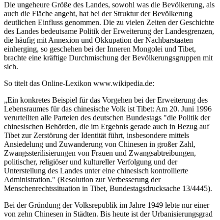
Die ungeheure Größe des Landes, sowohl was die Bevölkerung, als
auch die Fläche angeht, hat bei der Struktur der Bevölkerung
deutlichen Einfluss genommen. Die zu vielen Zeiten der Geschichte
des Landes bedeutsame Politik der Erweiterung der Landesgrenzen,
die häufig mit Annexion und Okkupation der Nachbarstaaten
einherging, so geschehen bei der Inneren Mongolei und Tibet,
brachte eine kräftige Durchmischung der Bevölkerungsgruppen mit
sich.
So titelt das Online-Lexikon www.wikipedia.de:
„Ein konkretes Beispiel für das Vorgehen bei der Erweiterung des
Lebensraumes für das chinesische Volk ist Tibet: Am 20. Juni 1996
verurteilten alle Parteien des deutschen Bundestags "die Politik der
chinesischen Behörden, die im Ergebnis gerade auch in Bezug auf
Tibet zur Zerstörung der Identität führt, insbesondere mittels
Ansiedelung und Zuwanderung von Chinesen in großer Zahl,
Zwangssterilisierungen von Frauen und Zwangsabtreibungen,
politischer, religiöser und kultureller Verfolgung und der
Unterstellung des Landes unter eine chinesisch kontrollierte
Administration." (Resolution zur Verbesserung der
Menschenrechtssituation in Tibet, Bundestagsdrucksache 13/4445).
Bei der Gründung der Volksrepublik im Jahre 1949 lebte nur einer
von zehn Chinesen in Städten. Bis heute ist der Urbanisierungsgrad