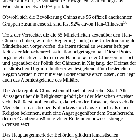
wieder auf ca. 1,32 Milliarden zurückgehen. Aktuell liegt das
Wachstum bei etwa 0,6% pro Jahr.
Obwohl sich die Bevölkerung Chinas aus 56 offiziell anerkannten
18
Gruppen zusammensetzt, sind fast 92% davon Han-Chinesen
.
Trotz der Vorrechte, die die 55 Minderheiten gegenüber den Han-
Chinesen haben, wird der Regierung häufig eine Unterdrückung der
Minderheiten vorgeworfen, die international zu weiterer heftiger
Kritik der Menschenrechtssituation beigetragen hat. Dieser Protest
begründet sich vor allem in den Handlungen der Chinesen in Tibet
und gegenüber der Politik der Chinesen in Xinjiang, der Heimat der
muslimischen Uiguren. In dieser weitestgehend dünn besiedelten
Region werden nicht nur viele Bodenschätze erschlossen, dort liegt
auch das Atomtestgelände des Militärs.
Die Volksrepublik China ist ein offiziell atheistischer Staat. Alle
Aussagen über die Religionszugehörigkeit der Menschen erweisen
sich als äußerst problematisch, da neben der Tatsache, dass sich die
Menschen im asiatischen Kulturkreis durchaus zu mehr als einer
Religion bekennen, auch eine Angst gegenüber dem Staat herrscht,
der der Glaubensausübung vieler Religionen bewusst strenge
Grenzen setzt.
Das Hauptaugenmerk der Behörden gilt dem lamaistischen