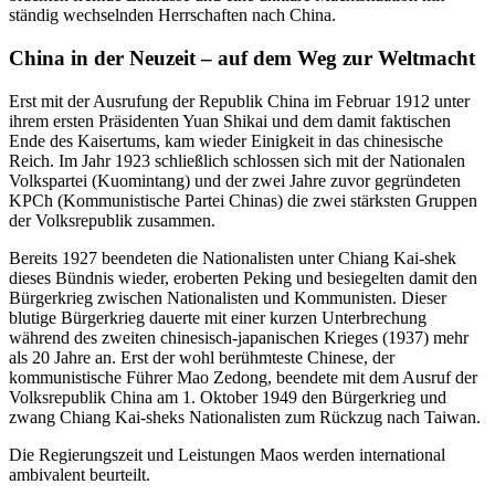
ständig wechselnden Herrschaften nach China.
China in der Neuzeit – auf dem Weg zur Weltmacht
Erst mit der Ausrufung der Republik China im Februar 1912 unter
ihrem ersten Präsidenten Yuan Shikai und dem damit faktischen
Ende des Kaisertums, kam wieder Einigkeit in das chinesische
Reich. Im Jahr 1923 schließlich schlossen sich mit der Nationalen
Volkspartei (Kuomintang) und der zwei Jahre zuvor gegründeten
KPCh (Kommunistische Partei Chinas) die zwei stärksten Gruppen
der Volksrepublik zusammen.
Bereits 1927 beendeten die Nationalisten unter Chiang Kai-shek
dieses Bündnis wieder, eroberten Peking und besiegelten damit den
Bürgerkrieg zwischen Nationalisten und Kommunisten. Dieser
blutige Bürgerkrieg dauerte mit einer kurzen Unterbrechung
während des zweiten chinesisch-japanischen Krieges (1937) mehr
als 20 Jahre an. Erst der wohl berühmteste Chinese, der
kommunistische Führer Mao Zedong, beendete mit dem Ausruf der
Volksrepublik China am 1. Oktober 1949 den Bürgerkrieg und
zwang Chiang Kai-sheks Nationalisten zum Rückzug nach Taiwan.
Die Regierungszeit und Leistungen Maos werden international
ambivalent beurteilt.