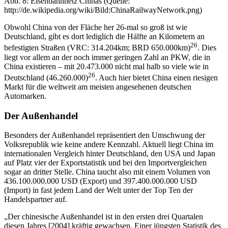
Abb. 8: Eisenbahnnetz Chinas (Quelle:
http://de.wikipedia.org/wiki/Bild:ChinaRailwayNetwork.png)
Obwohl China von der Fläche her 26-mal so groß ist wie
Deutschland, gibt es dort lediglich die Hälfte an Kilometern an
26
befestigten Straßen (VRC: 314.204km; BRD 650.000km)
. Dies
liegt vor allem an der noch immer geringen Zahl an PKW, die in
China existieren – mit 20.473.000 nicht mal halb so viele wie in
26
Deutschland (46.260.000)
. Auch hier bietet China einen riesigen
Markt für die weltweit am meisten angesehenen deutschen
Automarken.
Der Außenhandel
Besonders der Außenhandel repräsentiert den Umschwung der
Volksrepublik wie keine andere Kennzahl. Aktuell liegt China im
internationalen Vergleich hinter Deutschland, den USA und Japan
auf Platz vier der Exportstatistik und bei den Importvergleichen
sogar an dritter Stelle. China taucht also mit einem Volumen von
436.100.000.000 USD (Export) und 397.400.000.000 USD
(Import) in fast jedem Land der Welt unter der Top Ten der
Handelspartner auf.
„Der chinesische Außenhandel ist in den ersten drei Quartalen
diesen Jahres [2004] kräftig gewachsen. Einer jüngsten Statistik des