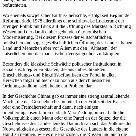
befürchteten.
Wo ehemals sowjetischer Einfluss herrschte, erfolgt seit Beginn der
Reformperiode 1978 allerdings eine schrittweise Lockerung der
strengen Politik mit Blick auf die Öffnung des Marktes in Richtung
Westen und der damit einher gehenden ökonomischen
Modernisierung. Bei diesem Prozess der wirtschaftlichen,
politischen und sogar gesellschaftlichen Öffnung des Landes, haben
Land und Menschen aber vor Allem mit den „Altlasten“ der
kaiserlichen und der maoistischen Vergangenheit zu kämpfen.
Besonders die klassische Schwäche politischer Institutionen in
sozialistisch regierten Staaten, die aus unbeschränkten
Entscheidungs- und Eingriffsbefugnissen der Partei in allen
Bereichen folgt und hier dazu noch aus der chinesischen
Ordnungstradition, stellt heute ein Problem dar.
In der Geschichte Chinas gab es immer eine streng zentral leitende
Macht, die das Geschehen bestimmte. In der Frühzeit der Kaiser
oder eine Fremdherrschaft und dann, nach einigen
orientierungslosen Jahren endlich Mao Zedong, immer hatte die
Volksrepublik einen Mann oder eine Partei an der Spitze, der die
Geschehnisse des Landes lenkte. Dadurch sah sich das Volk nie der
Notwendigkeit ausgesetzt die Geschicke des Landes in die eigene
Hand zu nehmen, wie es die Franzosen, die Russen und auch die