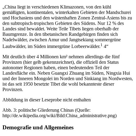
„China liegt in verschiedenen Klimazonen, von den kühl
gemäßigten, kontinentalen, winterkalten Gebieten der Mandschurei
und Hochasiens und den wüstenhaften Zonen Zentral-Asiens bis zu
den subtropisch-tropischen Gebieten des Südens. Nur 12 % des
Landes sind bewaldet. Weite Teile Tibets liegen oberhalb der
Baumgrenze. In den tibetanischen Randgebirgen finden sich
Nadelwälder, zwischen Amur und Jangtsekiang sommergrüne
1
Laubwälder, im Süden immergrüne Lorbeerwälder.
4“
Mit deutlich über 4 Millionen km² nehmen allerdings die fünf
Provinzen (hier gelb gekennzeichnet), die offiziell den Status
autonomer Regionen haben, einen bedeutenden Teil der
Landesfläche ein. Neben Guangxi Zhuang im Süden, Ningxia Hui
und der Inneren Mongolei im Norden und Sinkiang im Nordwesten,
ist das seit 1950 besetzte Tibet die wohl bekannteste dieser
Provinzen.
Abbildung in dieser Leseprobe nicht enthalten
Abb. 3: politische Gliederung Chinas (Quelle:
http://de.wikipedia.org/wiki/Bild:China_administrative.png)
Demografie und Allgemeines