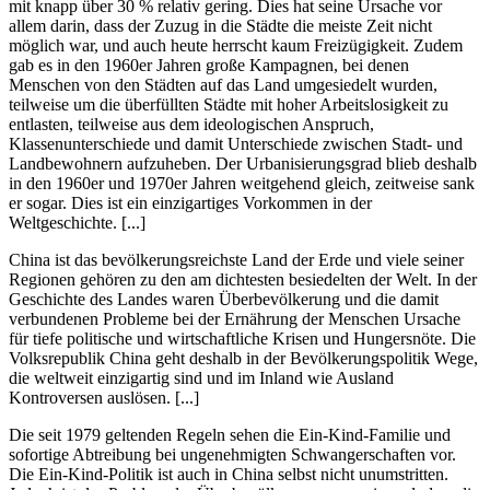
mit knapp über 30 % relativ gering. Dies hat seine Ursache vor
allem darin, dass der Zuzug in die Städte die meiste Zeit nicht
möglich war, und auch heute herrscht kaum Freizügigkeit. Zudem
gab es in den 1960er Jahren große Kampagnen, bei denen
Menschen von den Städten auf das Land umgesiedelt wurden,
teilweise um die überfüllten Städte mit hoher Arbeitslosigkeit zu
entlasten, teilweise aus dem ideologischen Anspruch,
Klassenunterschiede und damit Unterschiede zwischen Stadt- und
Landbewohnern aufzuheben. Der Urbanisierungsgrad blieb deshalb
in den 1960er und 1970er Jahren weitgehend gleich, zeitweise sank
er sogar. Dies ist ein einzigartiges Vorkommen in der
Weltgeschichte. [...]
China ist das bevölkerungsreichste Land der Erde und viele seiner
Regionen gehören zu den am dichtesten besiedelten der Welt. In der
Geschichte des Landes waren Überbevölkerung und die damit
verbundenen Probleme bei der Ernährung der Menschen Ursache
für tiefe politische und wirtschaftliche Krisen und Hungersnöte. Die
Volksrepublik China geht deshalb in der Bevölkerungspolitik Wege,
die weltweit einzigartig sind und im Inland wie Ausland
Kontroversen auslösen. [...]
Die seit 1979 geltenden Regeln sehen die Ein-Kind-Familie und
sofortige Abtreibung bei ungenehmigten Schwangerschaften vor.
Die Ein-Kind-Politik ist auch in China selbst nicht unumstritten.