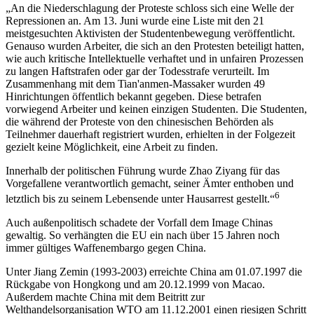
„An die Niederschlagung der Proteste schloss sich eine Welle der
Repressionen an. Am 13. Juni wurde eine Liste mit den 21
meistgesuchten Aktivisten der Studentenbewegung veröffentlicht.
Genauso wurden Arbeiter, die sich an den Protesten beteiligt hatten,
wie auch kritische Intellektuelle verhaftet und in unfairen Prozessen
zu langen Haftstrafen oder gar der Todesstrafe verurteilt. Im
Zusammenhang mit dem Tian'anmen-Massaker wurden 49
Hinrichtungen öffentlich bekannt gegeben. Diese betrafen
vorwiegend Arbeiter und keinen einzigen Studenten. Die Studenten,
die während der Proteste von den chinesischen Behörden als
Teilnehmer dauerhaft registriert wurden, erhielten in der Folgezeit
gezielt keine Möglichkeit, eine Arbeit zu finden.
Innerhalb der politischen Führung wurde Zhao Ziyang für das
Vorgefallene verantwortlich gemacht, seiner Ämter enthoben und
6
letztlich bis zu seinem Lebensende unter Hausarrest gestellt.“
Auch außenpolitisch schadete der Vorfall dem Image Chinas
gewaltig. So verhängten die EU ein nach über 15 Jahren noch
immer gültiges Waffenembargo gegen China.
Unter Jiang Zemin (1993-2003) erreichte China am 01.07.1997 die
Rückgabe von Hongkong und am 20.12.1999 von Macao.
Außerdem machte China mit dem Beitritt zur
Welthandelsorganisation WTO am 11.12.2001 einen riesigen Schritt