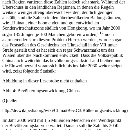
nach Region variieren diese Zahlen jedoch sehr stark. Während der
Überschuss in den ländlichen Regionen, in denen die Regeln
weitaus weniger streng überwacht werden, deutlich geringer
ausfällt, sind die Zahlen in den überbevölkerten Ballungsräumen,
wie „Hainan, einer boomenden und gut entwickelten
Sonderwirtschaftszone südlich von Hongkong, wo im Jahr 2000
17
sogar 135 Jungen je 100 Mädchen geboren wurden,“
noch
alarmierender. Um diesem Problem Herr zu werden, wurde sogar
das Feststellen des Geschlechts per Ultraschall in der VR unter
Strafe gestellt und es hat sich ein reger Schwarzmarkt um das
Wissen über die Nachkommen entwickelt. Dass die Volksrepublik
China auch weiterhin das bevölkerungsstärkste Land bleiben und
die Einwohnerzahl voraussichtlich bis ins Jahr 2030 weiter steigen
wird, zeigt folgende Statistik:
Abbildung in dieser Leseprobe nicht enthalten
Abb. 4: Bevölkerungsentwicklung Chinas
(Quelle:
http://de.wikipedia.org/wiki/China#Bev.C3.B6lkerungsentwicklung)
Im Jahr 2030 wird mit 1,5 Milliarden Menschen der Wendepunkt
der Bevölkerungskurve erwartet. Danach soll die Zahl bis 2050