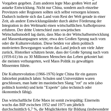
Vorgaben gegeben. Zum anderen legte Mao großen Wert auf
autarke Entwicklung. Nicht nur China, sondern auch einzelne
Provinzen oder Regionen sollten sich selbst versorgen können.
Dadurch isolierte sich das Land vom Rest der Welt gerade in einer
Zeit, als andere Entwicklungsländer durch aktive Förderung der
Integration in den Weltmarkt einen wirtschaftlichen Aufholprozess
erfuhren. Der dritte Unterschied zum sowjetischen
Wirtschaftsmodell lag darin, dass Mao in der Wirtschaftsentwicklung
auf Massenkampagnen setzte, etwa den Großen Sprung nach vorn
oder die Kulturrevolution. Diese beiden vor allem politisch
motivierten Bewegungen warfen das Land jedoch um viele Jahre
zurück, Historiker schätzen heute, dass der Große Sprung nach vorn
(1959-61) bis zu 30 Millionen Menschen das Leben gekostet hat:
die meisten verhungerten, weil Maos Politik zu gewaltigen
Missernten führte.
Die Kulturrevolution (1966-1976) legte China für ein ganzes
Jahrzehnt praktisch lahm: Schulen und Universitäten waren
geschlossen, man hatte im maoistischen Slang "rot" zu sein (also
politisch korrekt) und kein "Experte" (also technisch oder
ökonomisch fähig).
Das wirtschaftliche Erbe Maos ist somit zwiespältig: Einerseits
wuchs das BIP zwischen 1952 und 1975 um jährlich
durchschnittlich 6,7 %, die Möglichkeiten für Bildung (insbesondere