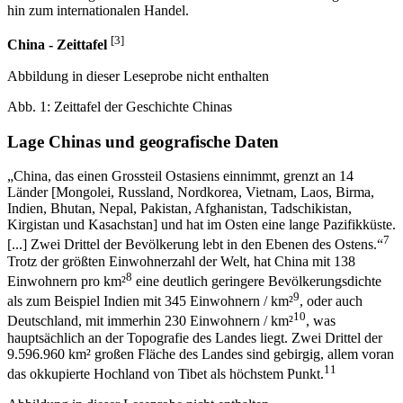
hin zum internationalen Handel.
[3]
China - Zeittafel
Abbildung in dieser Leseprobe nicht enthalten
Abb. 1: Zeittafel der Geschichte Chinas
Lage Chinas und geografische Daten
„China, das einen Grossteil Ostasiens einnimmt, grenzt an 14
Länder [Mongolei, Russland, Nordkorea, Vietnam, Laos, Birma,
Indien, Bhutan, Nepal, Pakistan, Afghanistan, Tadschikistan,
Kirgistan und Kasachstan] und hat im Osten eine lange Pazifikküste.
7
[...] Zwei Drittel der Bevölkerung lebt in den Ebenen des Ostens.“
Trotz der größten Einwohnerzahl der Welt, hat China mit 138
8
Einwohnern pro km²
eine deutlich geringere Bevölkerungsdichte
9
als zum Beispiel Indien mit 345 Einwohnern / km²
, oder auch
10
Deutschland, mit immerhin 230 Einwohnern / km²
, was
hauptsächlich an der Topografie des Landes liegt. Zwei Drittel der
9.596.960 km² großen Fläche des Landes sind gebirgig, allem voran
11
das okkupierte Hochland von Tibet als höchstem Punkt.