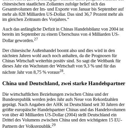
chinesischen staatlichen Zollamtes zufolge belief sich das
Gesamtvolumen der Im- und Exporte von Januar bis September auf
mehr als 828 Milliarden US-Dollar. Das sind 36,7 Prozent mehr als
im gleichen Zeitraum des Vorjahres.“
Auch das anfängliche Defizit in Chinas Handelsbilanz von 2004 ist
bereits im September zu einem Überschuss von 4 Milliarden US-
27
Dollar geworden.
Der chinesische Außenhandel boomt also und dies wird in den
nächsten Jahren wohl auch noch anhalten, da die Prognosen für
Chinas Wirtschaft weiterhin positiv sind. So sagt die Weltbank für
dieses Jahr ein Wachstum der Wirtschaft von 9,3 % und für das
28
nächste Jahr von 8,75 % voraus
.
China und Deutschland, zwei starke Handelspartner
Die wirtschaftlichen Beziehungen zwischen China und der
Bundesrepublik werden jedes Jahr aufs Neue von Rekordzahlen
geprägt. Nach Angaben der AHK ist Deutschland seit 30 Jahren der
größte europäische Handelspartner Chinas und das Handelsvolumen
von über 40 Milliarden US-Dollar (2004) stellt Deutschland ein
Drittel des Volumens zwischen China und den wichtigsten 15 EU-
29
Partnern der Volksrepublik.