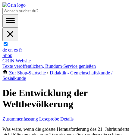
de
en
es
fr
Shop
GRIN Website
Texte veröffentlichen, Rundum-Service genießen
Zur Shop-Startseite
›
Didaktik - Gemeinschaftskunde /
Sozialkunde
Die Entwicklung der
Weltbevölkerung
Zusammenfassung
Leseprobe
Details
Was wäre, wenn die grösste Herausforderung des 21. Jahrhunderts
nicht Klimawandel oder Terrorismus wäre, sondern die schiere