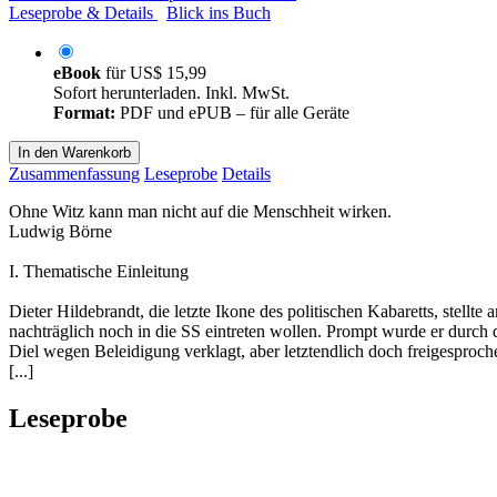
Leseprobe & Details
Blick ins Buch
eBook
für
US$ 15,99
Sofort herunterladen. Inkl. MwSt.
Format:
PDF und ePUB – für alle Geräte
In den Warenkorb
Zusammenfassung
Leseprobe
Details
Ohne Witz kann man nicht auf die Menschheit wirken.
Ludwig Börne
I. Thematische Einleitung
Dieter Hildebrandt, die letzte Ikone des politischen Kabaretts, stellt
nachträglich noch in die SS eintreten wollen. Prompt wurde er dur
Diel wegen Beleidigung verklagt, aber letztendlich doch freigesproche
[...]
Leseprobe