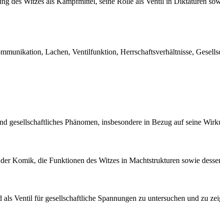
ng des Witzes als Kampfmittel, seine Rolle als Ventil in Diktaturen sow
 Kommunikation, Lachen, Ventilfunktion, Herrschaftsverhältnisse, Gesells
s und gesellschaftliches Phänomen, insbesondere in Bezug auf seine Wir
tel der Komik, die Funktionen des Witzes in Machtstrukturen sowie dess
d als Ventil für gesellschaftliche Spannungen zu untersuchen und zu zei