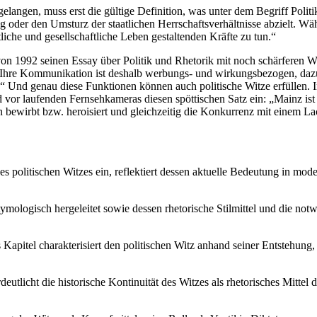
elangen, muss erst die gültige Definition, was unter dem Begriff Politi
ng oder den Umsturz der staatlichen Herrschaftsverhältnisse abzielt. Wä
tliche und gesellschaftliche Leben gestaltenden Kräfte zu tun.“
n 1992 seinen Essay über Politik und Rhetorik mit noch schärferen Wor
 Ihre Kommunikation ist deshalb werbungs- und wirkungsbezogen, dazu
.“ Und genau diese Funktionen können auch politische Witze erfüllen. 
r laufenden Fernsehkameras diesen spöttischen Satz ein: „Mainz ist di
n bewirbt bzw. heroisiert und gleichzeitig die Konkurrenz mit einem Lac
des politischen Witzes ein, reflektiert dessen aktuelle Bedeutung in 
ymologisch hergeleitet sowie dessen rhetorische Stilmittel und die n
Kapitel charakterisiert den politischen Witz anhand seiner Entstehung
eutlicht die historische Kontinuität des Witzes als rhetorisches Mittel