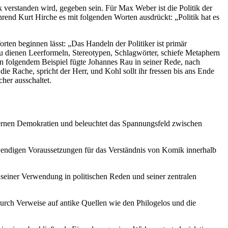
k verstanden wird, gegeben sein. Für Max Weber ist die Politik der
hrend Kurt Hirche es mit folgenden Worten ausdrückt: „Politik hat es
ten beginnen lässt: „Das Handeln der Politiker ist primär
 dienen Leerformeln, Stereotypen, Schlagwörter, schiefe Metaphern
In folgendem Beispiel fügte Johannes Rau in seiner Rede, nach
e Rache, spricht der Herr, und Kohl sollt ihr fressen bis ans Ende
her ausschaltet.
modernen Demokratien und beleuchtet das Spannungsfeld zwischen
otwendigen Voraussetzungen für das Verständnis von Komik innerhalb
, seiner Verwendung in politischen Reden und seiner zentralen
 durch Verweise auf antike Quellen wie den Philogelos und die