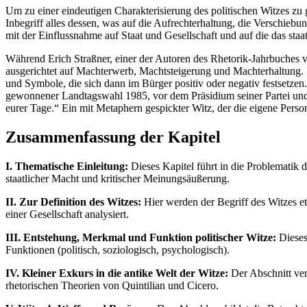
Um zu einer eindeutigen Charakterisierung des politischen Witzes zu g
Inbegriff alles dessen, was auf die Aufrechterhaltung, die Verschiebu
mit der Einflussnahme auf Staat und Gesellschaft und auf die das staa
Während Erich Straßner, einer der Autoren des Rhetorik-Jahrbuches vo
ausgerichtet auf Machterwerb, Machtsteigerung und Machterhaltung.
und Symbole, die sich dann im Bürger positiv oder negativ festsetzen
gewonnener Landtagswahl 1985, vor dem Präsidium seiner Partei und vo
eurer Tage.“ Ein mit Metaphern gespickter Witz, der die eigene Perso
Zusammenfassung der Kapitel
I. Thematische Einleitung:
Dieses Kapitel führt in die Problematik 
staatlicher Macht und kritischer Meinungsäußerung.
II. Zur Definition des Witzes:
Hier werden der Begriff des Witzes et
einer Gesellschaft analysiert.
III. Entstehung, Merkmal und Funktion politischer Witze:
Dieses 
Funktionen (politisch, soziologisch, psychologisch).
IV. Kleiner Exkurs in die antike Welt der Witze:
Der Abschnitt verd
rhetorischen Theorien von Quintilian und Cicero.