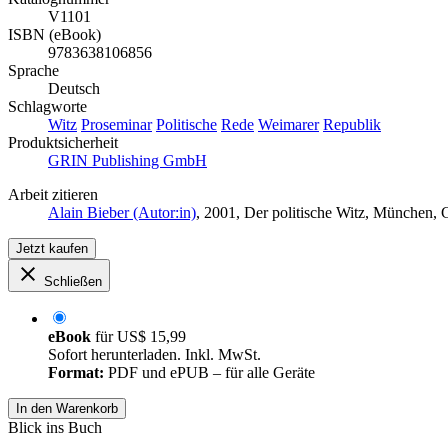
V1101
ISBN (eBook)
9783638106856
Sprache
Deutsch
Schlagworte
Witz
Proseminar
Politische
Rede
Weimarer
Republik
Produktsicherheit
GRIN Publishing GmbH
Arbeit zitieren
Alain Bieber (Autor:in)
, 2001, Der politische Witz, München,
Jetzt kaufen
Schließen
eBook
für
US$ 15,99
Sofort herunterladen. Inkl. MwSt.
Format:
PDF und ePUB – für alle Geräte
In den Warenkorb
Blick ins Buch