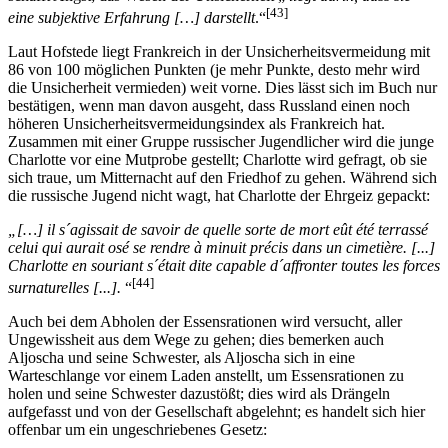
[43]
eine subjektive Erfahrung […] darstellt
.“
Laut Hofstede liegt Frankreich in der Unsicherheitsvermeidung mit
86 von 100 möglichen Punkten (je mehr Punkte, desto mehr wird
die Unsicherheit vermieden) weit vorne. Dies lässt sich im Buch nur
bestätigen, wenn man davon ausgeht, dass Russland einen noch
höheren Unsicherheitsvermeidungsindex als Frankreich hat.
Zusammen mit einer Gruppe russischer Jugendlicher wird die junge
Charlotte vor eine Mutprobe gestellt; Charlotte wird gefragt, ob sie
sich traue, um Mitternacht auf den Friedhof zu gehen. Während sich
die russische Jugend nicht wagt, hat Charlotte der Ehrgeiz gepackt:
„[…] il s´agissait de savoir de quelle sorte de mort eût été terrassé
celui qui aurait osé se rendre à minuit précis dans un cimetière. [...]
Charlotte en souriant s´était dite capable d´affronter toutes les forces
[44]
surnaturelles [...].
“
Auch bei dem Abholen der Essensrationen wird versucht, aller
Ungewissheit aus dem Wege zu gehen; dies bemerken auch
Aljoscha und seine Schwester, als Aljoscha sich in eine
Warteschlange vor einem Laden anstellt, um Essensrationen zu
holen und seine Schwester dazustößt; dies wird als Drängeln
aufgefasst und von der Gesellschaft abgelehnt; es handelt sich hier
offenbar um ein ungeschriebenes Gesetz: