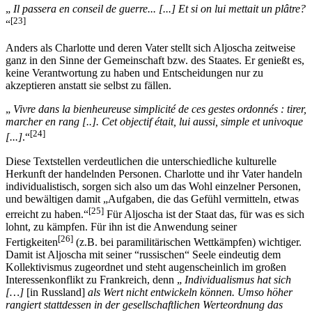
„
Il passera en conseil de guerre... [...] Et si on lui mettait un plâtre?
[23]
“
Anders als Charlotte und deren Vater stellt sich Aljoscha zeitweise
ganz in den Sinne der Gemeinschaft bzw. des Staates. Er genießt es,
keine Verantwortung zu haben und Entscheidungen nur zu
akzeptieren anstatt sie selbst zu fällen.
„
Vivre dans la bienheureuse simplicité de ces gestes ordonnés : tirer,
marcher en rang [..]. Cet objectif était, lui aussi, simple et univoque
[24]
[...]
.“
Diese Textstellen verdeutlichen die unterschiedliche kulturelle
Herkunft der handelnden Personen. Charlotte und ihr Vater handeln
individualistisch, sorgen sich also um das Wohl einzelner Personen,
und bewältigen damit „Aufgaben, die das Gefühl vermitteln, etwas
[25]
erreicht zu haben.“
Für Aljoscha ist der Staat das, für was es sich
lohnt, zu kämpfen. Für ihn ist die Anwendung seiner
[26]
Fertigkeiten
(z.B. bei paramilitärischen Wettkämpfen) wichtiger.
Damit ist Aljoscha mit seiner “russischen“ Seele eindeutig dem
Kollektivismus zugeordnet und steht augenscheinlich im großen
Interessenkonflikt zu Frankreich, denn „
Individualismus hat sich
[…]
[in Russland]
als Wert nicht entwickeln können. Umso höher
rangiert stattdessen in der gesellschaftlichen Werteordnung das