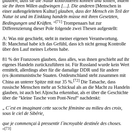
glauben, dass sie die Natur
kontrollieren
können und sollten, indem
sie ihr ihren Willen aufzwingen […]. Die anderen
[Menschen in
einer außengeleiteten Kultur]
glauben, dass der Mensch ein Teil der
Natur ist und im Einklang handeln müsse mit ihren Gesetzten,
[71]
Bedingungen und Kräften.
“
Trompenaars hat zur
Differenzierung dieser Pole folgende zwei Thesen aufgestellt:
A: Was mir geschieht, steht in meiner eigenen Verantwortung.
B: Manchmal habe ich das Gefühl, dass ich nicht genug Kontrolle
über den Lauf meines Lebens habe.
81 % der Franzosen glauben, dass alles, was ihnen geschieht auf ihr
eigenes Handeln zurückzuführen ist. Für Russland wurde kein Wert
ermittelt, allerdings aber für die damalige DDR und für andere
(ex-)kommunistische Staaten. Ostdeutschland steht zusammen mit
[72]
China an unterer Spitze mit nur 35 %.
Die Tatsache, dass
russische Menschen mehr an Schicksal als an die Macht zu Handeln
glauben, ist auch bei Aljoscha erkennbar, als er über die Geschichte
über die “kleine Tasche vom Pont-Neuf“ nachdenkt:
„
C´est en imaginant cette sacoche féminine au milieu des croix,
sous le ciel de Sibérie,
que je commençai à pressentir l´incroyable destinée des choses.
[73]
“