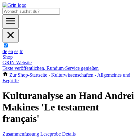
de
en
es
fr
Shop
GRIN Website
Texte veröffentlichen, Rundum-Service genießen
Zur Shop-Startseite
›
Kulturwissenschaften - Allgemeines und
Begriffe
Kulturanalyse an Hand Andrei
Makines 'Le testament
français'
Zusammenfassung
Leseprobe
Details