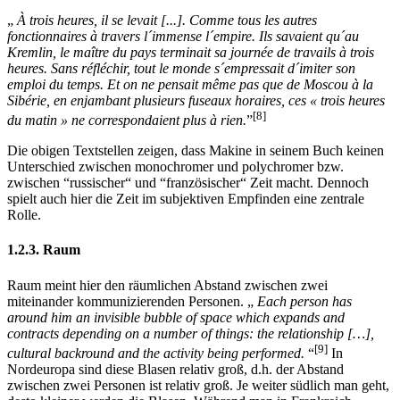
„
À trois heures, il se levait [...]. Comme tous les autres
fonctionnaires à travers l´immense l´empire. Ils savaient qu´au
Kremlin, le maître du pays terminait sa journée de travails à trois
heures. Sans réfléchir, tout le monde s´empressait d´imiter son
emploi du temps. Et on ne pensait même pas que de Moscou à la
Sibérie, en enjambant plusieurs fuseaux horaires, ces « trois heures
[8]
du matin » ne correspondaient plus à rien.
”
Die obigen Textstellen zeigen, dass Makine in seinem Buch keinen
Unterschied zwischen monochromer und polychromer bzw.
zwischen “russischer“ und “französischer“ Zeit macht. Dennoch
spielt auch hier die Zeit im subjektiven Empfinden eine zentrale
Rolle.
1.2.3. Raum
Raum meint hier den räumlichen Abstand zwischen zwei
miteinander kommunizierenden Personen. „
Each person has
around him an invisible bubble of space which expands and
contracts depending on a number of things: the relationship […],
[9]
cultural backround and the activity being performed.
“
In
Nordeuropa sind diese Blasen relativ groß, d.h. der Abstand
zwischen zwei Personen ist relativ groß. Je weiter südlich man geht,