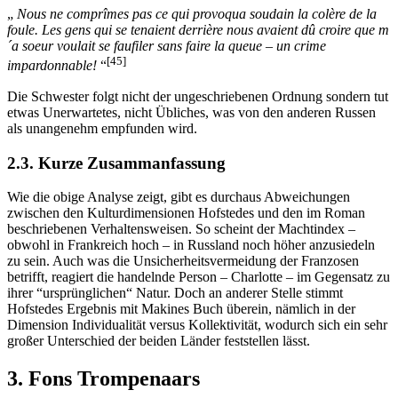
„
Nous ne comprîmes pas ce qui provoqua soudain la colère de la
foule. Les gens qui se tenaient derrière nous avaient dû croire que m
´a soeur voulait se faufiler sans faire la queue – un crime
[45]
impardonnable!
“
Die Schwester folgt nicht der ungeschriebenen Ordnung sondern tut
etwas Unerwartetes, nicht Übliches, was von den anderen Russen
als unangenehm empfunden wird.
2.3. Kurze Zusammanfassung
Wie die obige Analyse zeigt, gibt es durchaus Abweichungen
zwischen den Kulturdimensionen Hofstedes und den im Roman
beschriebenen Verhaltensweisen. So scheint der Machtindex –
obwohl in Frankreich hoch – in Russland noch höher anzusiedeln
zu sein. Auch was die Unsicherheitsvermeidung der Franzosen
betrifft, reagiert die handelnde Person – Charlotte – im Gegensatz zu
ihrer “ursprünglichen“ Natur. Doch an anderer Stelle stimmt
Hofstedes Ergebnis mit Makines Buch überein, nämlich in der
Dimension Individualität versus Kollektivität, wodurch sich ein sehr
großer Unterschied der beiden Länder feststellen lässt.
3. Fons Trompenaars