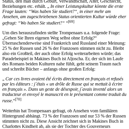
Status, den man durch Geburt, Verwandtschaft, Alter, Geschlecht,
Beziehungen etc. erhält. „
In einer Leistungskultur könnte die erste
Frage lauten: “Was haben Sie studiert?“, in einer mehr am
Ansehen, am zugeschriebenen Status orientierten Kultur würde eher
[69]
gefragt: “Wo haben Sie studiert?“
“
Um dies herauszufinden stellte Trompenaars u.a. folgende Frage:
„Gehen Sie Ihren eigenen Weg selbst ohne Erfolg?“
Überraschenderweise sind Frankreich und Russland einer Meinung:
25 % der Russen und 26 % der Franzosen stimmen nicht zu. Bleibt
also ein Großteil, der auch ohne Erfolg weiterarbeiten würde; das
Paradebeispiel in Makines Buch ist Aljoscha. Er, der sich im Laufe
des Romans beiden Kulturen nahe fühlt, geht seinem Traum nach
und schreibt Bücher – anfangs ohne großen Erfolg:
„
Car ces livres avaient été écrits directement en français et refusés
par les éditeurs : j´étais « un drôle de Russe qui se mettait à écrire
en français ». Dans un geste de désespoir, j´avais inventé alors un
traducteur et envoyé le manuscrit en le présentant comme traduit du
[70]
russe
.“
Weiterhin hat Trompenaars gefragt, ob Ansehen vom familiären
Hintergrund abhängt. 73 % der Franzosen und nur 53 % der Russen
stimmten nicht zu. Diese Ansicht zeichnet sich in Makines Buch in
Charlottes Kindheit ab, als sie der Tochter des Gouverneurs