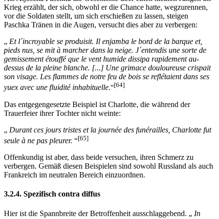
Krieg erzählt, der sich, obwohl er die Chance hatte, wegzurennen,
vor die Soldaten stellt, um sich erschießen zu lassen, steigen
Paschka Tränen in die Augen, versucht dies aber zu verbergen:
„
Et l´incroyable se produisit. Il enjamba le bord de la barque et,
pieds nus, se mit à marcher dans la neige. J´entendis une sorte de
gemissement étouffé que le vent humide dissipa rapidement au-
dessus de la pleine blanche. [...] Une grimace douloureuse crispait
son visage. Les flammes de notre feu de bois se reflétaient dans ses
[64]
yuex avec une fluidité inhabituelle
.“
Das entgegengesetzte Beispiel ist Charlotte, die während der
Trauerfeier ihrer Tochter nicht weinte:
„
Durant ces jours tristes et la journée des funérailles, Charlotte fut
[65]
seule à ne pas pleurer.
“
Offenkundig ist aber, dass beide versuchen, ihren Schmerz zu
verbergen. Gemäß diesen Beispielen sind sowohl Russland als auch
Frankreich im neutralen Bereich einzuordnen.
3.2.4. Spezifisch contra diffus
Hier ist die Spannbreite der Betroffenheit ausschlaggebend. „
In