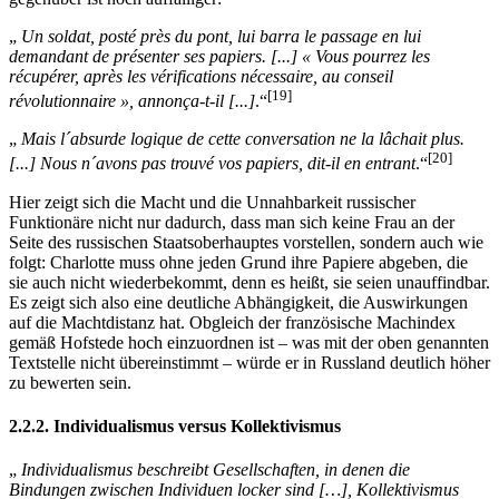
„
Un soldat, posté près du pont, lui barra le passage en lui
demandant de présenter ses papiers. [...] « Vous pourrez les
récupérer, après les vérifications nécessaire, au conseil
[19]
révolutionnaire », annonça-t-il [...]
.“
„
Mais l´absurde logique de cette conversation ne la lâchait plus.
[20]
[...] Nous n´avons pas trouvé vos papiers, dit-il en entrant
.“
Hier zeigt sich die Macht und die Unnahbarkeit russischer
Funktionäre nicht nur dadurch, dass man sich keine Frau an der
Seite des russischen Staatsoberhauptes vorstellen, sondern auch wie
folgt: Charlotte muss ohne jeden Grund ihre Papiere abgeben, die
sie auch nicht wiederbekommt, denn es heißt, sie seien unauffindbar.
Es zeigt sich also eine deutliche Abhängigkeit, die Auswirkungen
auf die Machtdistanz hat. Obgleich der französische Machindex
gemäß Hofstede hoch einzuordnen ist – was mit der oben genannten
Textstelle nicht übereinstimmt – würde er in Russland deutlich höher
zu bewerten sein.
2.2.2. Individualismus versus Kollektivismus
„
Individualismus beschreibt Gesellschaften, in denen die
Bindungen zwischen Individuen locker sind […], Kollektivismus