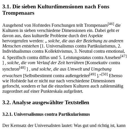
3.1. Die sieben Kulturdimensionen nach Fons
Trompenaars
[46]
Ausgehend von Hofstedes Forschungen teilt Trompenaars
die
Kulturen in sieben verschiedene Dimensionen ein. Dabei geht er
davon aus, dass kulturelle Probleme durch drei Aspekte
hervorgerufen werden: „
solche, die aus der Beziehung zu anderen
Menschen entstehen
[1. Universalismus contra Partikularismus, 2.
Individualismus contra Kollektivismus, 3. Neutral contra emotional,
[47]
4. Spezifisch contra diffus und 5. Leistungsstatus contra Ansehen
]
, solche, die vom Verlauf der Zeit herrühren
[Konsekutiv contra
[48]
synchron
]
, und solche, die aus Umwelt und Umgebung
[49]
[50]
erwachsen
[Selbstbestimmt contra außengeleitet
].“
Ebenso
wie Hofstede hat er nicht nur nach verschiedene Dimensionen
geforscht, sondern er hat die einzelnen Kulturen auch zahlenmäßig
zugeordnet auf einer Punkteskala aufgelistet.
3.2. Analyse ausgewählter Textstellen
3.2.1. Universalismus contra Partikularismus
Der Kernsatz der Universalisten lautet: Was gut und richtig ist, kann