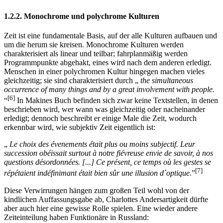
1.2.2. Monochrome und polychrome Kulturen
Zeit ist eine fundamentale Basis, auf der alle Kulturen aufbauen und
um die herum sie kreisen. Monochrome Kulturen werden
charakterisiert als linear und teilbar; fahrplanmäßig werden
Programmpunkte abgehakt, eines wird nach dem anderen erledigt.
Menschen in einer polychromen Kultur hingegen machen vieles
gleichzeitig; sie sind charakterisiert durch „
the simultaneous
occurrence of many things and by a great involvement with people.
[6]
“
In Makines Buch befinden sich zwar keine Textstellen, in denen
beschrieben wird, wer wann was gleichzeitig oder nacheinander
erledigt; dennoch beschreibt er einige Male die Zeit, wodurch
erkennbar wird, wie subjektiv Zeit eigentlich ist:
„
Le choix des évenements était plus ou moins subjectif. Leur
succession obéissait surtout à notre fiévreuse envie de savoir, à nos
questions désordonnées. [...] Ce présent, ce temps où les gestes se
[7]
répétaient indéfinimant était bien sûr une illusion d´optique.
”
Diese Verwirrungen hängen zum großen Teil wohl von der
kindlichen Auffassungsgabe ab, Charlottes Andersartigkeit dürfte
aber auch hier eine gewisse Rolle spielen. Eine wieder andere
Zeiteinteilung haben Funktionäre in Russland: