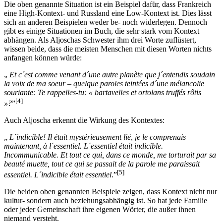
Die oben genannte Situation ist ein Beispiel dafür, dass Frankreich
eine High-Kontext- und Russland eine Low-Kontext ist. Dies lässt
sich an anderen Beispielen weder be- noch widerlegen. Dennoch
gibt es einige Situationen im Buch, die sehr stark vom Kontext
abhängen. Als Aljoschas Schwester ihm drei Worte zuflüstert,
wissen beide, dass die meisten Menschen mit diesen Worten nichts
anfangen können würde:
„
Et c´est comme venant d´une autre planète que j´entendis soudain
la voix de ma soeur – quelque paroles teintées d´une mélancolie
souriante: Te rappelles-tu: « bartavelles et ortolans truffés rôtis
[4]
»?
”
Auch Aljoscha erkennt die Wirkung des Kontextes:
„
L´indicible! Il était mystérieusement lié, je le comprenais
maintenant, à l´essentiel. L´essentiel était indicible.
Incommunicable. Et tout ce qui, dans ce monde, me torturait par sa
beauté muette, tout ce qui se passait de la parole me paraissait
[5]
essentiel. L´indicible était essentiel
.”
Die beiden oben genannten Beispiele zeigen, dass Kontext nicht nur
kultur- sondern auch beziehungsabhängig ist. So hat jede Familie
oder jeder Gemeinschaft ihre eigenen Wörter, die außer ihnen
niemand versteht.