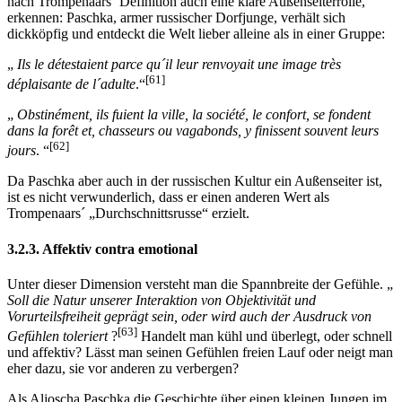
nach Trompenaars´ Definition auch eine klare Außenseiterrolle,
erkennen: Paschka, armer russischer Dorfjunge, verhält sich
dickköpfig und entdeckt die Welt lieber alleine als in einer Gruppe:
„
Ils le détestaient parce qu´il leur renvoyait une image très
[61]
déplaisante de l´adulte
.“
„
Obstinément, ils fuient la ville, la société, le confort, se fondent
dans la forêt et, chasseurs ou vagabonds, y finissent souvent leurs
[62]
jours
. “
Da Paschka aber auch in der russischen Kultur ein Außenseiter ist,
ist es nicht verwunderlich, dass er einen anderen Wert als
Trompenaars´ „Durchschnittsrusse“ erzielt.
3.2.3. Affektiv contra emotional
Unter dieser Dimension versteht man die Spannbreite der Gefühle. „
Soll die Natur unserer Interaktion von Objektivität und
Vorurteilsfreiheit geprägt sein, oder wird auch der Ausdruck von
[63]
Gefühlen toleriert
?
Handelt man kühl und überlegt, oder schnell
und affektiv? Lässt man seinen Gefühlen freien Lauf oder neigt man
eher dazu, sie vor anderen zu verbergen?
Als Aljoscha Paschka die Geschichte über einen kleinen Jungen im