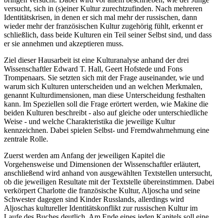
versucht, sich in (s)einer Kultur zurechtzufinden. Nach mehreren
Identitätskrisen, in denen er sich mal mehr der russischen, dann
wieder mehr der französischen Kultur zugehörig fühlt, erkennt er
schließlich, dass beide Kulturen ein Teil seiner Selbst sind, und dass
er sie annehmen und akzeptieren muss.
Ziel dieser Hausarbeit ist eine Kulturanalyse anhand der drei
Wissenschaftler Edward T. Hall, Geert Hofstede und Fons
Trompenaars. Sie setzten sich mit der Frage auseinander, wie und
warum sich Kulturen unterscheiden und an welchen Merkmalen,
genannt Kulturdimensionen, man diese Unterscheidung festhalten
kann. Im Speziellen soll die Frage erörtert werden, wie Makine die
beiden Kulturen beschreibt - also auf gleiche oder unterschiedliche
Weise - und welche Charakteristika die jeweilige Kultur
kennzeichnen. Dabei spielen Selbst- und Fremdwahrnehmung eine
zentrale Rolle.
Zuerst werden am Anfang der jeweiligen Kapitel die
Vorgehensweise und Dimensionen der Wissenschaftler erläutert,
anschließend wird anhand von ausgewählten Textstellen untersucht,
ob die jeweiligen Resultate mit der Textstelle übereinstimmen. Dabei
verkörpert Charlotte die französische Kultur, Aljoscha und seine
Schwester dagegen sind Kinder Russlands, allerdings wird
Aljoschas kultureller Identitätskonflikt zur russischen Kultur im
Laufe des Buches deutlich. Am Ende eines jeden Kapitels soll eine