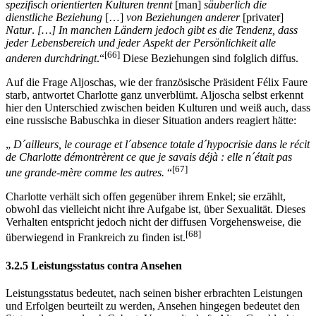
spezifisch orientierten Kulturen trennt
[man]
säuberlich die
dienstliche Beziehung
[…]
von Beziehungen anderer
[privater]
Natur
.
[…] In manchen Ländern jedoch gibt es die Tendenz, dass
jeder Lebensbereich und jeder Aspekt der Persönlichkeit alle
[66]
anderen durchdringt
.“
Diese Beziehungen sind folglich diffus.
Auf die Frage Aljoschas, wie der französische Präsident Félix Faure
starb, antwortet Charlotte ganz unverblümt. Aljoscha selbst erkennt
hier den Unterschied zwischen beiden Kulturen und weiß auch, dass
eine russische Babuschka in dieser Situation anders reagiert hätte:
„
D´ailleurs, le courage et l´absence totale d´hypocrisie dans le récit
de Charlotte démontrèrent ce que je savais déjà : elle n´était pas
[67]
une grande-mère comme les autres.
“
Charlotte verhält sich offen gegenüber ihrem Enkel; sie erzählt,
obwohl das vielleicht nicht ihre Aufgabe ist, über Sexualität. Dieses
Verhalten entspricht jedoch nicht der diffusen Vorgehensweise, die
[68]
überwiegend in Frankreich zu finden ist.
3.2.5 Leistungsstatus contra Ansehen
Leistungsstatus bedeutet, nach seinen bisher erbrachten Leistungen
und Erfolgen beurteilt zu werden, Ansehen hingegen bedeutet den