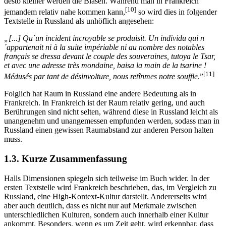
desto kleiner werden die Blasen. Während man in Frankreich
[10]
jemandem relativ nahe kommen kann,
so wird dies in folgender
Textstelle in Russland als unhöflich angesehen:
„[...] Qu´un incident incroyable se produisit. Un individu qui n
´appartenait ni à la suite impériable ni au nombre des notables
français se dressa devant le couple des souveraines, tutoya le Tsar,
et avec une adresse très mondaine, baisa la main de la tsarine !
[11]
Médusés par tant de désinvolture, nous retînmes notre souffle
.”
Folglich hat Raum in Russland eine andere Bedeutung als in
Frankreich. In Frankreich ist der Raum relativ gering, und auch
Berührungen sind nicht selten, während diese in Russland leicht als
unangenehm und unangemessen empfunden werden, sodass man in
Russland einen gewissen Raumabstand zur anderen Person halten
muss.
1.3. Kurze Zusammenfassung
Halls Dimensionen spiegeln sich teilweise im Buch wider. In der
ersten Textstelle wird Frankreich beschrieben, das, im Vergleich zu
Russland, eine High-Kontext-Kultur darstellt. Andererseits wird
aber auch deutlich, dass es nicht nur auf Merkmale zwischen
unterschiedlichen Kulturen, sondern auch innerhalb einer Kultur
ankommt. Besonders, wenn es um Zeit geht, wird erkennbar, dass