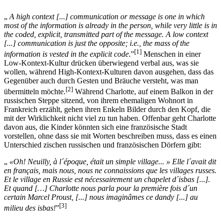
„
A high context [...] communication or message is one in which
most of the information is already in the person, while very little is in
the coded, explicit, transmitted part of the message. A low context
[...] communication is just the opposite; i.e., the mass of the
[1]
information is vested in the explicit code
.”
Menschen in einer
Low-Kontext-Kultur drücken überwiegend verbal aus, was sie
wollen, während High-Kontext-Kulturen davon ausgehen, dass das
Gegenüber auch durch Gesten und Bräuche versteht, was man
[2]
übermitteln möchte.
Während Charlotte, auf einem Balkon in der
russischen Steppe sitzend, von ihrem ehemaligen Wohnort in
Frankreich erzählt, gehen ihren Enkeln Bilder durch den Kopf, die
mit der Wirklichkeit nicht viel zu tun haben. Offenbar geht Charlotte
davon aus, die Kinder könnten sich eine französische Stadt
vorstellen, ohne dass sie mit Worten beschreiben muss, dass es einen
Unterschied zischen russischen und französischen Dörfern gibt:
„
«Oh! Neuilly, à l´époque, était un simple village... » Elle l´avait dit
en français, mais nous, nous ne connaissions que les villages russes.
Et le village en Russie est nécessairement un chapelet d´isbas [...].
Et quand […] Charlotte nous parla pour la première fois d´un
certain Marcel Proust, [...] nous imaginâmes ce dandy [...] au
[3]
milieu des isbas!
”