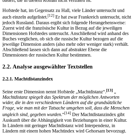
basiert, die in diesem Roman nicht vertraten ist.
Hofstede hat, im Gegensatz zu Hall, viele Länder untersucht und
[12]
auch einzeln aufgelistet.
Er hat zwar Frankreich untersucht, nicht
jedoch Russland. Daraus ergibt sich folgende Herangehensweise:
Zuerst wird die französische Kultur in Bezug auf die jeweiligen
Dimensionen Hofstedes untersucht. Anschließend wird anhand des
Buches verglichen, ob sich die russische Kultur bezogen auf die
jeweilige Dimension anders (also mehr oder weniger stark) verhält.
Abschließend lassen sich dann auf abstrakter Ebene die
Dimensionen der russischen Kultur bestimmen.
2.2. Analyse ausgewählter Textstellen
2.2.1. Machtdistanzindex
[13]
Seine erste Dimension nennt Hofstede „Machtdistanz“.
„
Machtdistanz spiegelt das Spektrum der möglichen Antworten
wider, die in den verschiedenen Ländern auf die grundsätzliche
Frage, wie man mit der Tatsache umgehen soll, dass die Menschen
[14]
ungleich sind, gegeben wurden
.“
Der Machtdistanzindex gibt
Auskunft über die Abhängigkeit von Beziehungen in einer Kultur.
In Ländern mit geringer Machtdistanz wird Interpendenz, in
Ländern mit einem hohen Machtindex wird Gehorsam bevorzugt.