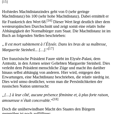
[15]
Hofstedes Machtdistanzindex geht von 0 (sehr geringe
Machtdistanz) bis 100 (sehr hohe Machtdistanz). Dabei ermittelt er
[16]
für Frankreich den Wert 68.
Dieser Wert liegt deutlich über dem
westeuropäischen Durchschnitt und zeigt somit eine relativ hohe
Abhängigkeit der Normalbürger zum Staat. Die Machtdistanz ist im
Buch an folgenden Stellen beschrieben:
„
Il est mort subitement à l´Élysée. Dans les bras de sa maîtresse,
[17]
Marguerite Steinheil... […]
.“
Der französische Präsident Faure stirbt im Elysée-Palast, dem
Amtssitz, in den Armen seiner Geliebten Marguerite Steinheil. Dies
verleiht dem Präsident menschliche Züge und macht ihn darüber
hinaus selbst abhängig von anderen. Hier wird, entgegen den
Erwartungen, eine Machtdistanz beschrieben, die relativ niedrig ist.
Dies wird umso deutlicher, wenn man die Persönlichkeiten der
russischen Nation untersucht:
„[…] à leur côté, aucune présence féminine et, à plus forte raison,
[18]
amoureuse n´était concevable
.“
Doch die unüberwindbare Macht des Staates den Bürgern
gegenüber ist noch auffälliger: