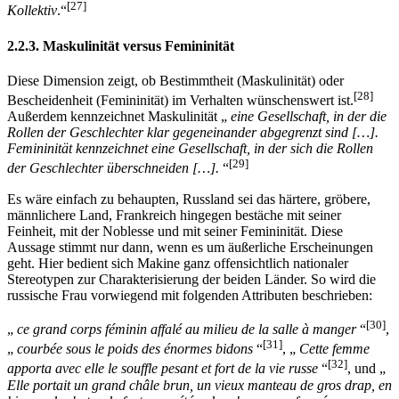
[27]
Kollektiv
.“
2.2.3. Maskulinität versus Femininität
Diese Dimension zeigt, ob Bestimmtheit (Maskulinität) oder
[28]
Bescheidenheit (Femininität) im Verhalten wünschenswert ist.
Außerdem kennzeichnet Maskulinität „
eine Gesellschaft, in der die
Rollen der Geschlechter klar gegeneinander abgegrenzt sind […].
Femininität kennzeichnet eine Gesellschaft, in der sich die Rollen
[29]
der Geschlechter überschneiden […].
“
Es wäre einfach zu behaupten, Russland sei das härtere, gröbere,
männlichere Land, Frankreich hingegen bestäche mit seiner
Feinheit, mit der Noblesse und mit seiner Femininität. Diese
Aussage stimmt nur dann, wenn es um äußerliche Erscheinungen
geht. Hier bedient sich Makine ganz offensichtlich nationaler
Stereotypen zur Charakterisierung der beiden Länder. So wird die
russische Frau vorwiegend mit folgenden Attributen beschrieben:
[30]
„
ce grand corps féminin affalé au milieu de la salle à manger
“
,
[31]
„
courbée sous le poids des énormes bidons
“
, „
Cette femme
[32]
apporta avec elle le souffle pesant et fort de la vie russe
“
, und „
Elle portait un grand châle brun, un vieux manteau de gros drap, en