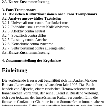
2.3. Kurze Zusammenfassung
3. Fons Trompenaars
3.1. Die sieben Kulturdimensionen nach Fons Trompenaars
3.2. Analyse ausgewählter Textstellen
3.2.1. Universalismus contra Partikularismus
3.2.2. Individualismus contra Kollektivismus
3.2.3. Affektiv contra neutral
3.2.4. Spezifisch contra diffus
3.2.5. Leistung contra Ansehen
3.2.6. Konsekutiv contra synchron
3.2.7. Selbstbestimmt contra außengeleitet
3.3. Kurze Zusammenfassung
4. Zusammenstellung der Ergebnisse
Einleitung
Die vorliegende Hausarbeit beschäftigt sich mit Andrei Makines
Roman „Le testament français“ aus dem Jahr 1995. Das Buch
handelt von Aljoscha, einem russischen Heranwachsenden mit
französischen Vorfahren, der seine Jugend in Russland verbringt,
sich aber trotzdem der französischen Kultur verbunden fühlt, die
ihm seine Großmutter Charlotte in den Sommerferien immer nahe zu
bringen versucht. Dabei wird vor allem beschrieben, wie der Junge