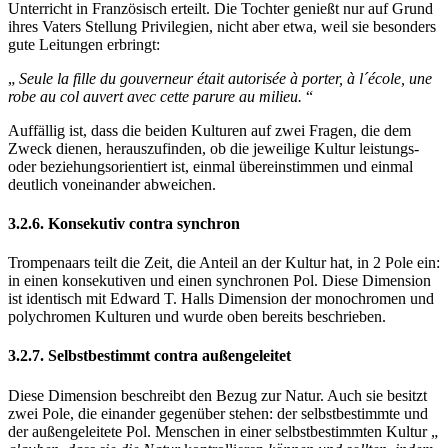
Unterricht in Französisch erteilt. Die Tochter genießt nur auf Grund
ihres Vaters Stellung Privilegien, nicht aber etwa, weil sie besonders
gute Leitungen erbringt:
„
Seule la fille du gouverneur était autorisée à porter, à l´école, une
robe au col auvert avec cette parure au milieu.
“
Auffällig ist, dass die beiden Kulturen auf zwei Fragen, die dem
Zweck dienen, herauszufinden, ob die jeweilige Kultur leistungs-
oder beziehungsorientiert ist, einmal übereinstimmen und einmal
deutlich voneinander abweichen.
3.2.6. Konsekutiv contra synchron
Trompenaars teilt die Zeit, die Anteil an der Kultur hat, in 2 Pole ein:
in einen konsekutiven und einen synchronen Pol. Diese Dimension
ist identisch mit Edward T. Halls Dimension der monochromen und
polychromen Kulturen und wurde oben bereits beschrieben.
3.2.7. Selbstbestimmt contra außengeleitet
Diese Dimension beschreibt den Bezug zur Natur. Auch sie besitzt
zwei Pole, die einander gegenüber stehen: der selbstbestimmte und
der außengeleitete Pol. Menschen in einer selbstbestimmten Kultur „