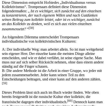
Diese Dimension entspricht Hofstedes „Individualismus versus
Kollektivismus“. Trompenaars definiert diese Dimension
folgendermaßen: „
Ist es wichtiger, sich zunächst auf den einzelnen
zu konzentrieren, der nach eigenem Willen und nach Gutdünken
seinen Beitrag zum kollektiv leistet, oder ist es wichtiger, zunächst
an das Kollektiv zu denken, weil es sich aus vielen einzelnen
[58]
zusammensetzt?
“
An folgendem Dilemma unterscheidet Trompenaars
individualistische von kollektivistischen Kulturen:
A: Der individuelle Weg: man arbeitet allein. So ist man weitgehend
sein eigener Herr. Der einzelne kann die meisten Dinge alleine
entscheiden, und wie er dabei verfährt, ist seine eigene Sache. Man
muss nur auf sich selber Rücksicht nehmen, ohne dass einem andere
ständig auf die Finger schauen.
B: Die andere Methode ist die Arbeit in einer Gruppe, wo jeder mit
jedem zusammenarbeitet. Jeder kann seinen Teil zu den
Entscheidungen beitragen, und einer kann auf den anderen zählen.
[59]
Dieses Problem lässt sich auch im Buch wieder finden. Wie oben
bereits festgestellt ist die russische Kultur eher kollektiv, die
[60]
französische dagegen eher individualistisch.
Dennoch kann man