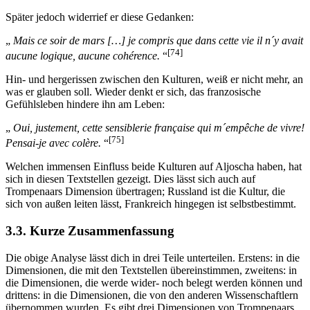
Später jedoch widerrief er diese Gedanken:
„
Mais ce soir de mars […] je compris que dans cette vie il n´y avait
[74]
aucune logique, aucune cohérence.
“
Hin- und hergerissen zwischen den Kulturen, weiß er nicht mehr, an
was er glauben soll. Wieder denkt er sich, das franzosische
Gefühlsleben hindere ihn am Leben:
„
Oui, justement, cette sensiblerie française qui m´empêche de vivre!
[75]
Pensai-je avec colère.
“
Welchen immensen Einfluss beide Kulturen auf Aljoscha haben, hat
sich in diesen Textstellen gezeigt. Dies lässt sich auch auf
Trompenaars Dimension übertragen; Russland ist die Kultur, die
sich von außen leiten lässt, Frankreich hingegen ist selbstbestimmt.
3.3. Kurze Zusammenfassung
Die obige Analyse lässt dich in drei Teile unterteilen. Erstens: in die
Dimensionen, die mit den Textstellen übereinstimmen, zweitens: in
die Dimensionen, die werde wider- noch belegt werden können und
drittens: in die Dimensionen, die von den anderen Wissenschaftlern
übernommen wurden. Es gibt drei Dimensionen von Trompenaars,