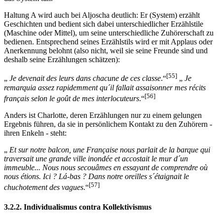
Haltung A wird auch bei Aljoscha deutlich: Er (System) erzählt
Geschichten und bedient sich dabei unterschiedlicher Erzählstile
(Maschine oder Mittel), um seine unterschiedliche Zuhörerschaft zu
bedienen. Entsprechend seines Erzählstils wird er mit Applaus oder
Anerkennung belohnt (also nicht, weil sie seine Freunde sind und
deshalb seine Erzählungen schätzen):
[55]
„
Je devenait des leurs dans chacune de ces classe
.“
„
Je
remarquia assez rapidemment qu´il fallait assaisonner mes récits
[56]
français selon le goût de mes interlocuteurs
.“
Anders ist Charlotte, deren Erzählungen nur zu einem gelungen
Ergebnis führen, da sie in persönlichem Kontakt zu den Zuhörern -
ihren Enkeln - steht:
„
Et sur notre balcon, une Française nous parlait de la barque qui
traversait une grande ville inondée et accostait le mur d´un
immeuble... Nous nous secouâmes en essayant de comprendre où
nous étions. Ici ? Lá-bas ? Dans notre oreilles s´étaignait le
[57]
chuchotement des vagues
.“
3.2.2. Individualismus contra Kollektivismus