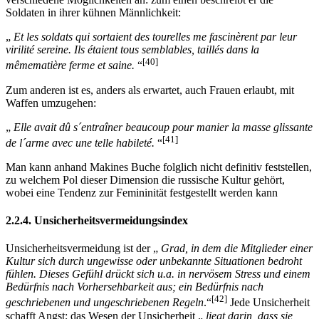
Soldaten in ihrer kühnen Männlichkeit:
„
Et les soldats qui sortaient des tourelles me fascinèrent par leur
virilité sereine. Ils étaient tous semblables, taillés dans la
[40]
mêmematière ferme et saine.
“
Zum anderen ist es, anders als erwartet, auch Frauen erlaubt, mit
Waffen umzugehen:
„
Elle avait dû s´entraîner beaucoup pour manier la masse glissante
[41]
de l´arme avec une telle habileté.
“
Man kann anhand Makines Buche folglich nicht definitiv feststellen,
zu welchem Pol dieser Dimension die russische Kultur gehört,
wobei eine Tendenz zur Femininität festgestellt werden kann
2.2.4. Unsicherheitsvermeidungsindex
Unsicherheitsvermeidung ist der „
Grad, in dem die Mitglieder einer
Kultur sich durch ungewisse oder unbekannte Situationen bedroht
fühlen. Dieses Gefühl drückt sich u.a. in nervösem Stress und einem
Bedürfnis nach Vorhersehbarkeit aus; ein Bedürfnis nach
[42]
geschriebenen und ungeschriebenen Regeln
.“
Jede Unsicherheit
schafft Angst; das Wesen der Unsicherheit „
liegt darin, dass sie