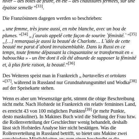
hiver – des botes de feutre, en été – des chaussures fermées, sur une
[33]
épaisse semelle
“
.
Die Französinnen dagegen werden so beschrieben:
„
une femme, très jeune aussi, en robe blanche, avec un boa de
[34]
[35]
plumes.
“
„
j´aurais appelé cette façon de sourire `féminité.`
“
„[…] remarquai-je aussi la beauté de Charlotte… L´idée de cette
beauté me parut d´abord invraisemblable. Dans la Russi en ce
temps, toute femme dépassant la cinquantaine se transformait en «
babouchka » - un être dont il eût été absurde de supposer la féminité
[36]
et, à plus forte raison, la beauté
.“
Des Weiteren speist man in Frankreich „
bartavelles et ortolans
[37]
[38]
“
, während in Russland nur Grundnahrungsmittel und Wodka
auf der Speisekarte stehen.
Wenn es aber um Wesenszüge geht, stimmt die obige Beschreibung
nicht mehr. Nach Hofstede ist Frankreich ein relativ feminines Land,
[39]
es erreicht 43 von 100 möglichen Punkten
(je mehr Punkte,
desto maskuliner). In Makines Buch wird die Stellung der Frau bzw.
die Rollenverteilung der Geschlechter wenig behandelt, deshalb
lässt sich Hofstedes Analyse hier nicht bestätigen. Was die
Rollenverteilung in Russland betrifft, so bietet uns Makine zwei
verschiedene Möglichkeiten an: zum einen beschreibt er die