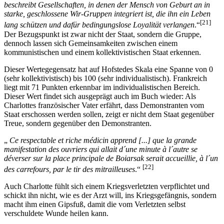
beschreibt Gesellschaften, in denen der Mensch von Geburt an in
starke, geschlossene Wir-Gruppen integriert ist, die ihn ein Leben
[21]
lang schützen und dafür bedingungslose Loyalität verlangen
.“
Der Bezugspunkt ist zwar nicht der Staat, sondern die Gruppe,
dennoch lassen sich Gemeinsamkeiten zwischen einem
kommunistischen und einem kollektivistischen Staat erkennen.
Dieser Wertegegensatz hat auf Hofstedes Skala eine Spanne von 0
(sehr kollektivistisch) bis 100 (sehr individualistisch). Frankreich
liegt mit 71 Punkten erkennbar im individualistischen Bereich.
Dieser Wert findet sich ausgeprägt auch im Buch wieder: Als
Charlottes französischer Vater erfährt, dass Demonstranten vom
Staat erschossen werden sollen, zeigt er nicht dem Staat gegenüber
Treue, sondern gegenüber den Demonstranten.
„
Ce respectable et riche médicin apprend [...] que la grande
manifestation des ouvriers qui allait d´une minute à l´autre se
déverser sur la place principale de Boiarsak serait accueillie, à l´un
[22]
des carrefours, par le tir des mitrailleuses
.“
Auch Charlotte fühlt sich einem Kriegsverletzten verpflichtet und
schickt ihn nicht, wie es der Arzt will, ins Kriegsgefängnis, sondern
macht ihm einen Gipsfuß, damit die vom Verletzten selbst
verschuldete Wunde heilen kann.