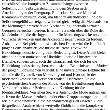
entschlüsselt die komplexen Zusammenhänge zwischen
Selbstfindung, Selbstdarstellung und dem Streben nach
Anerkennung in der Peergroup. Entdecken Sie, wie Mode als
Kommunikationsmittel dient, um Identität auszudrücken und das
Selbstwertgefühl zu steigern, während gleichzeitig die Mechanismen
der Meinungsführerschaft und Nachahmung innerhalb sozialer
Gruppen beleuchtet werden. Erfahren Sie mehr über die Rolle der
Modeindustrie, die die Jugendkultur für Marketingzwecke nutzt, um
Wünsche zu wecken und die Akzeptanz neuer Trends zu fördern.
Anhand von Beispielen und statistischen Daten wird die Kaufkraft
junger Leute analysiert, die für die deutsche Textil- und
Bekleidungsindustrie von großer Bedeutung ist. Diese Arbeit bietet
nicht nur einen umfassenden Überblick über die Umsätze der
Branche, sondern zeigt auch die Chancen auf, die sich für die
Bekleidungsindustrie ergeben, wenn sie die Bedürfnisse und Motive
der jungen Konsumenten versteht. Eine unverzichtbare Lektüre für
alle, die die Dynamik von Mode, Jugend und Konsum in der
modernen Gesellschaft verstehen wollen. Erforschen Sie die
psychologischen Aspekte der Mode, von der Beeinflussung durch
Vorbilder bis hin zur Bedeutung von Kleidung für die
Identitätsbildung. Verstehen Sie, wie Jugendliche Mode nutzen, um
sich von der Masse abzuheben oder einer Gruppe anzugehören, und
wie die Modeindustrie diese Mechanismen gezielt einsetzt. Diese
tiefgreifende Analyse bietet wertvolle Einblicke in die komplexen
Beziehungen zwischen Mode, Psychologie und Wirtschaft, die das