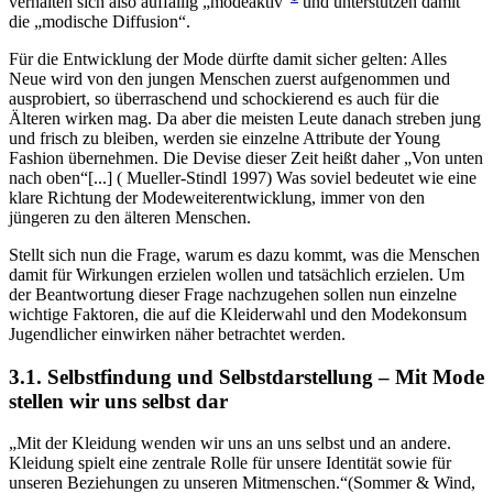
verhalten sich also auffällig „modeaktiv“
und unterstützen damit
die „modische Diffusion“.
Für die Entwicklung der Mode dürfte damit sicher gelten: Alles
Neue wird von den jungen Menschen zuerst aufgenommen und
ausprobiert, so überraschend und schockierend es auch für die
Älteren wirken mag. Da aber die meisten Leute danach streben jung
und frisch zu bleiben, werden sie einzelne Attribute der Young
Fashion übernehmen. Die Devise dieser Zeit heißt daher „Von unten
nach oben“[...] ( Mueller-Stindl 1997) Was soviel bedeutet wie eine
klare Richtung der Modeweiterentwicklung, immer von den
jüngeren zu den älteren Menschen.
Stellt sich nun die Frage, warum es dazu kommt, was die Menschen
damit für Wirkungen erzielen wollen und tatsächlich erzielen. Um
der Beantwortung dieser Frage nachzugehen sollen nun einzelne
wichtige Faktoren, die auf die Kleiderwahl und den Modekonsum
Jugendlicher einwirken näher betrachtet werden.
3.1. Selbstfindung und Selbstdarstellung – Mit Mode
stellen wir uns selbst dar
Mit der Kleidung wenden wir uns an uns selbst und an andere.
Kleidung spielt eine zentrale Rolle für unsere Identität sowie für
unseren Beziehungen zu unseren Mitmenschen.
(Sommer & Wind,