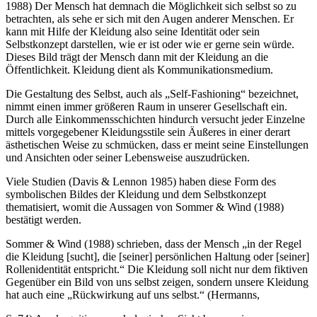
1988) Der Mensch hat demnach die Möglichkeit sich selbst so zu
betrachten, als sehe er sich mit den Augen anderer Menschen. Er
kann mit Hilfe der Kleidung also seine Identität oder sein
Selbstkonzept darstellen, wie er ist oder wie er gerne sein würde.
Dieses Bild trägt der Mensch dann mit der Kleidung an die
Öffentlichkeit. Kleidung dient als Kommunikationsmedium.
Die Gestaltung des Selbst, auch als „Self-Fashioning“ bezeichnet,
nimmt einen immer größeren Raum in unserer Gesellschaft ein.
Durch alle Einkommensschichten hindurch versucht jeder Einzelne
mittels vorgegebener Kleidungsstile sein Äußeres in einer derart
ästhetischen Weise zu schmücken, dass er meint seine Einstellungen
und Ansichten oder seiner Lebensweise auszudrücken.
Viele Studien (Davis & Lennon 1985) haben diese Form des
symbolischen Bildes der Kleidung und dem Selbstkonzept
thematisiert, womit die Aussagen von Sommer & Wind (1988)
bestätigt werden.
Sommer & Wind (1988) schrieben, dass der Mensch
in der Regel
die Kleidung [sucht], die [seiner] persönlichen Haltung oder [seiner]
Rollenidentität entspricht.
Die Kleidung soll nicht nur dem fiktiven
Gegenüber ein Bild von uns selbst zeigen, sondern unsere Kleidung
hat auch eine
Rückwirkung auf uns selbst.
(Hermanns,