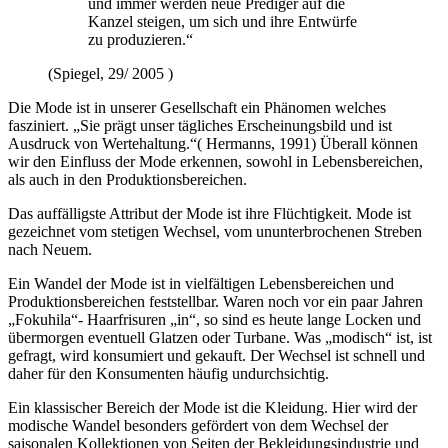
und immer werden neue Prediger auf die
Kanzel steigen, um sich und ihre Entwürfe
zu produzieren.“
(Spiegel, 29/ 2005 )
Die Mode ist in unserer Gesellschaft ein Phänomen welches
fasziniert.
Sie prägt unser tägliches Erscheinungsbild und ist
Ausdruck von Wertehaltung.
( Hermanns, 1991) Überall können
wir den Einfluss der Mode erkennen, sowohl in Lebensbereichen,
als auch in den Produktionsbereichen.
Das auffälligste Attribut der Mode ist ihre Flüchtigkeit. Mode ist
gezeichnet vom stetigen Wechsel, vom ununterbrochenen Streben
nach Neuem.
Ein Wandel der Mode ist in vielfältigen Lebensbereichen und
Produktionsbereichen feststellbar. Waren noch vor ein paar Jahren
„Fokuhila“- Haarfrisuren „in“, so sind es heute lange Locken und
übermorgen eventuell Glatzen oder Turbane. Was „modisch“ ist, ist
gefragt, wird konsumiert und gekauft. Der Wechsel ist schnell und
daher für den Konsumenten häufig undurchsichtig.
Ein klassischer Bereich der Mode ist die Kleidung. Hier wird der
modische Wandel besonders gefördert von dem Wechsel der
saisonalen Kollektionen von Seiten der Bekleidungsindustrie und