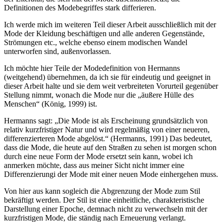
Definitionen des Modebegriffes stark differieren.
Ich werde mich im weiteren Teil dieser Arbeit ausschließlich mit der
Mode der Kleidung beschäftigen und alle anderen Gegenstände,
Strömungen etc., welche ebenso einem modischen Wandel
unterworfen sind, außenvorlassen.
Ich möchte hier Teile der Modedefinition von Hermanns
(weitgehend) übernehmen, da ich sie für eindeutig und geeignet in
dieser Arbeit halte und sie dem weit verbreiteten Vorurteil gegenüber
Stellung nimmt, wonach die Mode nur die „äußere Hülle des
Menschen“ (König, 1999) ist.
Hermanns sagt:
Die Mode ist als Erscheinung grundsätzlich von
relativ kurzfristiger Natur und wird regelmäßig von einer neueren,
differenzierteren Mode abgelöst.
(Hermanns, 1991) Das bedeutet,
dass die Mode, die heute auf den Straßen zu sehen ist morgen schon
durch eine neue Form der Mode ersetzt sein kann, wobei ich
anmerken möchte, dass aus meiner Sicht nicht immer eine
Differenzierungi der Mode mit einer neuen Mode einhergehen muss.
Von hier aus kann sogleich die Abgrenzung der Mode zum Stil
bekräftigt werden. Der Stil ist eine einheitliche, charakteristische
Darstellung einer Epoche, demnach nicht zu verwechseln mit der
kurzfristigen Mode, die ständig nach Erneuerung verlangt.