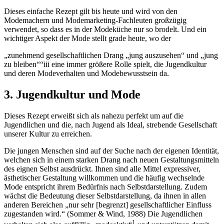
Dieses einfache Rezept gilt bis heute und wird von den
Modemachern und Modemarketing-Fachleuten großzügig
verwendet, so dass es in der Modeküche nur so brodelt. Und ein
wichtiger Aspekt der Mode stellt grade heute, wo der
„zunehmend gesellschaftlichen Drang
jung auszusehen
und
jung
zu bleiben
“iii eine immer größere Rolle spielt, die Jugendkultur
und deren Modeverhalten und Modebewusstsein da.
3. Jugendkultur und Mode
Dieses Rezept erweißt sich als nahezu perfekt um auf die
Jugendlichen und die, nach Jugend als Ideal, strebende Gesellschaft
unserer Kultur zu erreichen.
Die jungen Menschen sind auf der Suche nach der eigenen Identität,
welchen sich in einem starken Drang nach neuen Gestaltungsmitteln
des eignen Selbst ausdrückt. Ihnen sind alle Mittel expressiver,
ästhetischer Gestaltung willkommen und die häufig wechselnde
Mode entspricht ihrem Bedürfnis nach Selbstdarstellung. Zudem
wächst die Bedeutung dieser Selbstdarstellung, da ihnen in allen
anderen Bereichen „nur sehr [begrenzt] gesellschaftlicher Einfluss
zugestanden wird.“ (Sommer & Wind, 1988) Die Jugendlichen
1