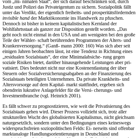
vom „mi- nimalen Staat“, der sich darauf beschränken soll, durch
Justiz und Polizei das Privateigentum zu sichern. Sozialpolitik fällt
unter das Verdikt, der eigentlich freiheits- und prosperitätsfördernden
invisible hand
der Marktökonomie ins Handwerk zu pfuschen.
Dennoch ist bisher in keinem kapitalistischen Kernland der
Wohlfahrtsstaat als ganzer zur Disposition gestellt worden. „Das
geht noch nicht einmal in den USA und am wenigsten bei den große
Teile der Wähler- schaft berührenden Programmen der Alters- und
Krankenversorgung.“ (Ganß- mann 2000: 160) Was sich aber seit
einigen Jahren beobachten lässt, ist eine Tendenz in Richtung eines
„residualen Sozialstaats“, der eine Minimalabsiche- rung gegen
soziale Risiken bietet, darüber hinausgehende Leistungen aber pri-
vatisiert. Dies bedeutet nicht nur eine Kostenentlastung der über
Steuern oder Sozialversicherungsabgaben an der Finanzierung des
Sozialstaats beteiligten Unternehmen. Da private Krankheits- und
Altersvorsorge auf dem Kapital- markt stattfindet, ergeben sich
obendrein lukrative Anlagefelder für die Versi- cherungs- und
Investmentbranche (vgl. Heinrich 2001).
Es fällt schwer zu prognostizieren, wie weit die Privatisierung des
Sozialstaats gehen wird. Dieser Prozess vollzieht sich, trotz aller
strukturellen Wucht des globalisierten Kapitalismus, nicht gleichsam
naturgesetzlich, sondern unter den Bedingungen eines keineswegs
widerspruchsfreien soziopolitischen Felds: Ei- nerseits sind offenbar
marktanaloge Handlungsorientierungen in Deutschland und