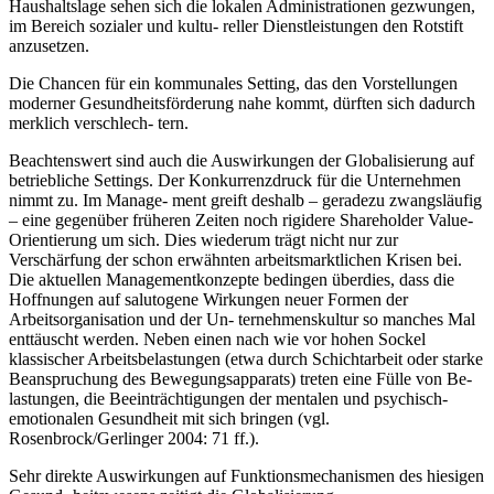
Haushaltslage sehen sich die lokalen Administrationen gezwungen,
im Bereich sozialer und kultu- reller Dienstleistungen den Rotstift
anzusetzen.
Die Chancen für ein kommunales Setting, das den Vorstellungen
moderner Gesundheitsförderung nahe kommt, dürften sich dadurch
merklich verschlech- tern.
Beachtenswert sind auch die Auswirkungen der Globalisierung auf
betriebliche Settings. Der Konkurrenzdruck für die Unternehmen
nimmt zu. Im Manage- ment greift deshalb – geradezu zwangsläufig
– eine gegenüber früheren Zeiten noch rigidere Shareholder Value-
Orientierung um sich. Dies wiederum trägt nicht nur zur
Verschärfung der schon erwähnten arbeitsmarktlichen Krisen bei.
Die aktuellen Managementkonzepte bedingen überdies, dass die
Hoffnungen auf salutogene Wirkungen neuer Formen der
Arbeitsorganisation und der Un- ternehmenskultur so manches Mal
enttäuscht werden. Neben einen nach wie vor hohen Sockel
klassischer Arbeitsbelastungen (etwa durch Schichtarbeit oder starke
Beanspruchung des Bewegungsapparats) treten eine Fülle von Be-
lastungen, die Beeinträchtigungen der mentalen und psychisch-
emotionalen Gesundheit mit sich bringen (vgl.
Rosenbrock/Gerlinger 2004: 71 ff.).
Sehr direkte Auswirkungen auf Funktionsmechanismen des hiesigen