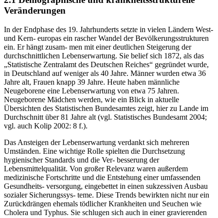
Veränderungen
In der Endphase des 19. Jahrhunderts setzte in vielen Ländern West-
und Kern- europas ein rascher Wandel der Bevölkerungsstrukturen
ein. Er hängt zusam- men mit einer deutlichen Steigerung der
durchschnittlichen Lebenserwartung. Sie belief sich 1872, als das
„Statistische Zentralamt des Deutschen Reiches“ gegründet wurde,
in Deutschland auf weniger als 40 Jahre. Männer wurden etwa 36
Jahre alt, Frauen knapp 39 Jahre. Heute haben männliche
Neugeborene eine Lebenserwartung von etwa 75 Jahren.
Neugeborene Mädchen werden, wie ein Blick in aktuelle
Übersichten des Statistischen Bundesamtes zeigt, hier zu Lande im
Durchschnitt über 81 Jahre alt (vgl. Statistisches Bundesamt 2004;
vgl. auch Kolip 2002: 8 f.).
Das Ansteigen der Lebenserwartung verdankt sich mehreren
Umständen. Eine wichtige Rolle spielten die Durchsetzung
hygienischer Standards und die Ver- besserung der
Lebensmittelqualität. Von großer Relevanz waren außerdem
medizinische Fortschritte und die Entstehung einer umfassenden
Gesundheits- versorgung, eingebettet in einen sukzessiven Ausbau
sozialer Sicherungssys- teme. Diese Trends bewirkten nicht nur ein
Zurückdrängen ehemals tödlicher Krankheiten und Seuchen wie
Cholera und Typhus. Sie schlugen sich auch in einer gravierenden