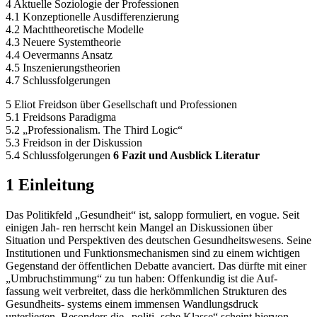
4 Aktuelle Soziologie der Professionen
4.1 Konzeptionelle Ausdifferenzierung
4.2 Machttheoretische Modelle
4.3 Neuere Systemtheorie
4.4 Oevermanns Ansatz
4.5 Inszenierungstheorien
4.7 Schlussfolgerungen
5 Eliot Freidson über Gesellschaft und Professionen
5.1 Freidsons Paradigma
5.2 „Professionalism. The Third Logic“
5.3 Freidson in der Diskussion
5.4 Schlussfolgerungen
6 Fazit und Ausblick Literatur
1 Einleitung
Das Politikfeld „Gesundheit“ ist, salopp formuliert, en vogue. Seit
einigen Jah- ren herrscht kein Mangel an Diskussionen über
Situation und Perspektiven des deutschen Gesundheitswesens. Seine
Institutionen und Funktionsmechanismen sind zu einem wichtigen
Gegenstand der öffentlichen Debatte avanciert. Das dürfte mit einer
„Umbruchstimmung“ zu tun haben: Offenkundig ist die Auf-
fassung weit verbreitet, dass die herkömmlichen Strukturen des
Gesundheits- systems einem immensen Wandlungsdruck
unterliegen. Besonders die „politi- sche Klasse“ scheint hiervon