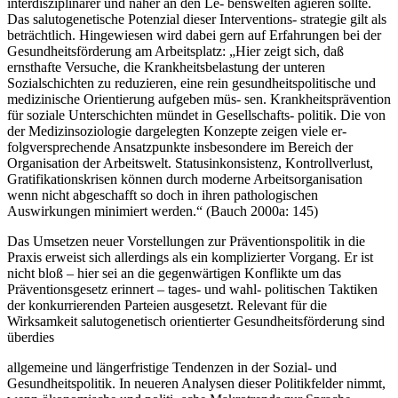
interdisziplinärer und näher an den Le- benswelten agieren sollte.
Das salutogenetische Potenzial dieser Interventions- strategie gilt als
beträchtlich. Hingewiesen wird dabei gern auf Erfahrungen bei der
Gesundheitsförderung am Arbeitsplatz: „Hier zeigt sich, daß
ernsthafte Versuche, die Krankheitsbelastung der unteren
Sozialschichten zu reduzieren, eine rein gesundheitspolitische und
medizinische Orientierung aufgeben müs- sen. Krankheitsprävention
für soziale Unterschichten mündet in Gesellschafts- politik. Die von
der Medizinsoziologie dargelegten Konzepte zeigen viele er-
folgversprechende Ansatzpunkte insbesondere im Bereich der
Organisation der Arbeitswelt. Statusinkonsistenz, Kontrollverlust,
Gratifikationskrisen können durch moderne Arbeitsorganisation
wenn nicht abgeschafft so doch in ihren pathologischen
Auswirkungen minimiert werden.“ (Bauch 2000a: 145)
Das Umsetzen neuer Vorstellungen zur Präventionspolitik in die
Praxis erweist sich allerdings als ein komplizierter Vorgang. Er ist
nicht bloß – hier sei an die gegenwärtigen Konflikte um das
Präventionsgesetz erinnert – tages- und wahl- politischen Taktiken
der konkurrierenden Parteien ausgesetzt. Relevant für die
Wirksamkeit salutogenetisch orientierter Gesundheitsförderung sind
überdies
allgemeine und längerfristige Tendenzen in der Sozial- und
Gesundheitspolitik. In neueren Analysen dieser Politikfelder nimmt,