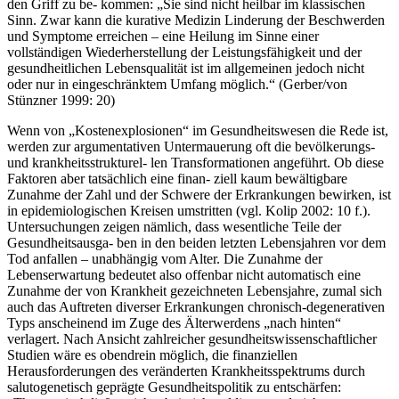
den Griff zu be- kommen: „Sie sind nicht heilbar im klassischen
Sinn. Zwar kann die kurative Medizin Linderung der Beschwerden
und Symptome erreichen – eine Heilung im Sinne einer
vollständigen Wiederherstellung der Leistungsfähigkeit und der
gesundheitlichen Lebensqualität ist im allgemeinen jedoch nicht
oder nur in eingeschränktem Umfang möglich.“ (Gerber/von
Stünzner 1999: 20)
Wenn von „Kostenexplosionen“ im Gesundheitswesen die Rede ist,
werden zur argumentativen Untermauerung oft die bevölkerungs-
und krankheitsstrukturel- len Transformationen angeführt. Ob diese
Faktoren aber tatsächlich eine finan- ziell kaum bewältigbare
Zunahme der Zahl und der Schwere der Erkrankungen bewirken, ist
in epidemiologischen Kreisen umstritten (vgl. Kolip 2002: 10 f.).
Untersuchungen zeigen nämlich, dass wesentliche Teile der
Gesundheitsausga- ben in den beiden letzten Lebensjahren vor dem
Tod anfallen – unabhängig vom Alter. Die Zunahme der
Lebenserwartung bedeutet also offenbar nicht automatisch eine
Zunahme der von Krankheit gezeichneten Lebensjahre, zumal sich
auch das Auftreten diverser Erkrankungen chronisch-degenerativen
Typs anscheinend im Zuge des Älterwerdens „nach hinten“
verlagert. Nach Ansicht zahlreicher gesundheitswissenschaftlicher
Studien wäre es obendrein möglich, die finanziellen
Herausforderungen des veränderten Krankheitsspektrums durch
salutogenetisch geprägte Gesundheitspolitik zu entschärfen: