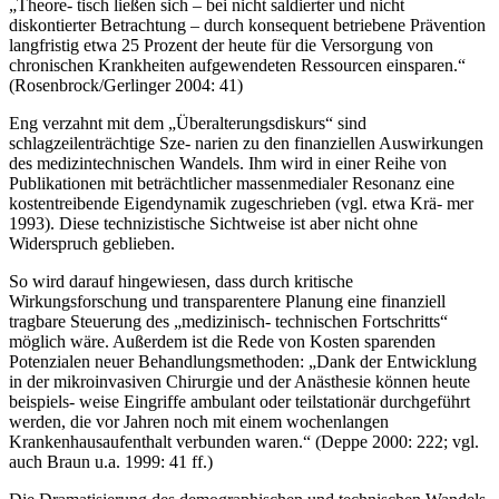
„Theore- tisch ließen sich – bei nicht saldierter und nicht
diskontierter Betrachtung – durch konsequent betriebene Prävention
langfristig etwa 25 Prozent der heute für die Versorgung von
chronischen Krankheiten aufgewendeten Ressourcen einsparen.“
(Rosenbrock/Gerlinger 2004: 41)
Eng verzahnt mit dem „Überalterungsdiskurs“ sind
schlagzeilenträchtige Sze- narien zu den finanziellen Auswirkungen
des medizintechnischen Wandels. Ihm wird in einer Reihe von
Publikationen mit beträchtlicher massenmedialer Resonanz eine
kostentreibende Eigendynamik zugeschrieben (vgl. etwa Krä- mer
1993). Diese technizistische Sichtweise ist aber nicht ohne
Widerspruch geblieben.
So wird darauf hingewiesen, dass durch kritische
Wirkungsforschung und transparentere Planung eine finanziell
tragbare Steuerung des „medizinisch- technischen Fortschritts“
möglich wäre. Außerdem ist die Rede von Kosten sparenden
Potenzialen neuer Behandlungsmethoden: „Dank der Entwicklung
in der mikroinvasiven Chirurgie und der Anästhesie können heute
beispiels- weise Eingriffe ambulant oder teilstationär durchgeführt
werden, die vor Jahren noch mit einem wochenlangen
Krankenhausaufenthalt verbunden waren.“ (Deppe 2000: 222; vgl.
auch Braun u.a. 1999: 41 ff.)