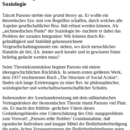
Soziologie
Talcott Parsons strebte eine
grand theory
an. Er wollte ein
theoretisches Sys- tem von Begriffen schaffen, durch welches alle
Aspekte gesellschaftlicher Rea- lität erfasst werden können. Als
„archimedischen Punkt“ der Soziologie be- trachtete er dabei das
Problem der sozialen Integration: Wie können durch Re-
gelmäßigkeit und Stabilität gekennzeichnete
Vergesellschaftungsmuster ent- stehen, wo doch menschliches
Handeln als frei, d.h. immer auch kreativ und in gewissem Sinne
beliebig gedacht werden muss?
Seine Theoriekonstruktion beginnt Parsons mit einem
ideengeschichtlichen Rückblick. In seinem ersten größeren Werk,
dem 1937 erschienenen Buch „The Structure of Social Action“,
finden sich lange Erörterungen zu einer Rei- he philosophischer,
soziologischer und wirtschaftswissenschaftlicher Schulen.
Insbesondere der Auseinandersetzung mit dem utilitaristischen
Vertragsdenken der ökonomischen Theorie räumt Parsons viel Platz
ein. Er macht den frühbür- gerlichen Vätern dieses
Gedankengebäudes eine Unterschätzung des Ord- nungsproblems
zum Vorwurf: „Parsons teilte Hobbes’ Grundannahme, daß
egoistische Individuen und knappe Mittel der Bedürfnisbefriedigung
die natür- lichen Voraussetzungen der Bedürfnisbefriedigung seien