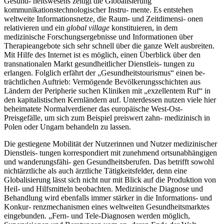
Gesund- heitswesens zeitigt die Globalisierung
kommunikationstechnologischer Instru- mente. Es entstehen
weltweite Informationsnetze, die Raum- und Zeitdimensi- onen
relativieren und ein
global village
konstituieren, in dem
medizinische Forschungsergebnisse und Informationen über
Therapieangebote sich sehr schnell über die ganze Welt ausbreiten.
Mit Hilfe des Internet ist es möglich, einen Überblick über den
transnationalen Markt gesundheitlicher Dienstleis- tungen zu
erlangen. Folglich erfährt der „Gesundheitstourismus“ einen be-
trächtlichen Auftrieb: Vermögende Bevölkerungsschichten aus
Ländern der Peripherie suchen Kliniken mit „exzellentem Ruf“ in
den kapitalistischen Kernländern auf. Unterdessen nutzen viele hier
beheimatete Normalverdiener das europäische West-Ost-
Preisgefälle, um sich zum Beispiel preiswert zahn- medizinisch in
Polen oder Ungarn behandeln zu lassen.
Die gestiegene Mobilität der Nutzerinnen und Nutzer medizinischer
Dienstleis- tungen korrespondiert mit zunehmend ortsunabhängigen
und wanderungsfähi- gen Gesundheitsberufen. Das betrifft sowohl
nichtärztliche als auch ärztliche Tätigkeitsfelder, denn eine
Globalisierung lässt sich nicht nur mit Blick auf die Produktion von
Heil- und Hilfsmitteln beobachten. Medizinische Diagnose und
Behandlung wird ebenfalls immer stärker in die Informations- und
Konkur- renzmechanismen eines weltweiten Gesundheitsmarktes
eingebunden. „Fern- und Tele-Diagnosen werden möglich,