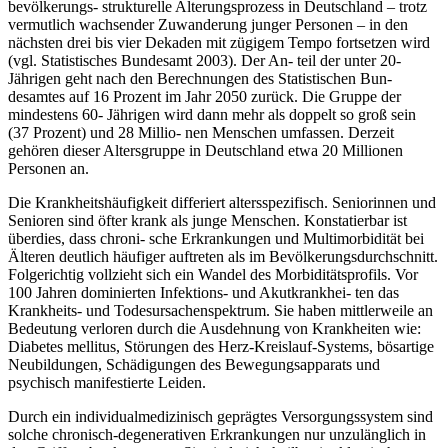
bevölkerungs- strukturelle Alterungsprozess in Deutschland – trotz
vermutlich wachsender Zuwanderung junger Personen – in den
nächsten drei bis vier Dekaden mit zügigem Tempo fortsetzen wird
(vgl. Statistisches Bundesamt 2003). Der An- teil der unter 20-
Jährigen geht nach den Berechnungen des Statistischen Bun-
desamtes auf 16 Prozent im Jahr 2050 zurück. Die Gruppe der
mindestens 60- Jährigen wird dann mehr als doppelt so groß sein
(37 Prozent) und 28 Millio- nen Menschen umfassen. Derzeit
gehören dieser Altersgruppe in Deutschland etwa 20 Millionen
Personen an.
Die Krankheitshäufigkeit differiert altersspezifisch. Seniorinnen und
Senioren sind öfter krank als junge Menschen. Konstatierbar ist
überdies, dass chroni- sche Erkrankungen und Multimorbidität bei
Älteren deutlich häufiger auftreten als im Bevölkerungsdurchschnitt.
Folgerichtig vollzieht sich ein Wandel des Morbiditätsprofils. Vor
100 Jahren dominierten Infektions- und Akutkrankhei- ten das
Krankheits- und Todesursachenspektrum. Sie haben mittlerweile an
Bedeutung verloren durch die Ausdehnung von Krankheiten wie:
Diabetes mellitus, Störungen des Herz-Kreislauf-Systems, bösartige
Neubildungen, Schädigungen des Bewegungsapparats und
psychisch manifestierte Leiden.
Durch ein individualmedizinisch geprägtes Versorgungssystem sind
solche chronisch-degenerativen Erkrankungen nur unzulänglich in