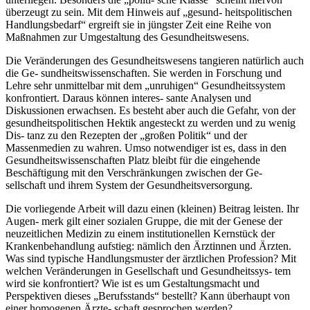
überzeugt zu sein. Mit dem Hinweis auf „gesund- heitspolitischen
Handlungsbedarf“ ergreift sie in jüngster Zeit eine Reihe von
Maßnahmen zur Umgestaltung des Gesundheitswesens.
Die Veränderungen des Gesundheitswesens tangieren natürlich auch
die Ge- sundheitswissenschaften. Sie werden in Forschung und
Lehre sehr unmittelbar mit dem „unruhigen“ Gesundheitssystem
konfrontiert. Daraus können interes- sante Analysen und
Diskussionen erwachsen. Es besteht aber auch die Gefahr, von der
gesundheitspolitischen Hektik angesteckt zu werden und zu wenig
Dis- tanz zu den Rezepten der „großen Politik“ und der
Massenmedien zu wahren. Umso notwendiger ist es, dass in den
Gesundheitswissenschaften Platz bleibt für die eingehende
Beschäftigung mit den Verschränkungen zwischen der Ge-
sellschaft und ihrem System der Gesundheitsversorgung.
Die vorliegende Arbeit will dazu einen (kleinen) Beitrag leisten. Ihr
Augen- merk gilt einer sozialen Gruppe, die mit der Genese der
neuzeitlichen Medizin zu einem institutionellen Kernstück der
Krankenbehandlung aufstieg: nämlich den Ärztinnen und Ärzten.
Was sind typische Handlungsmuster der ärztlichen Profession? Mit
welchen Veränderungen in Gesellschaft und Gesundheitssys- tem
wird sie konfrontiert? Wie ist es um Gestaltungsmacht und
Perspektiven dieses „Berufsstands“ bestellt? Kann überhaupt von
einer homogenen Ärzte- schaft gesprochen werden?