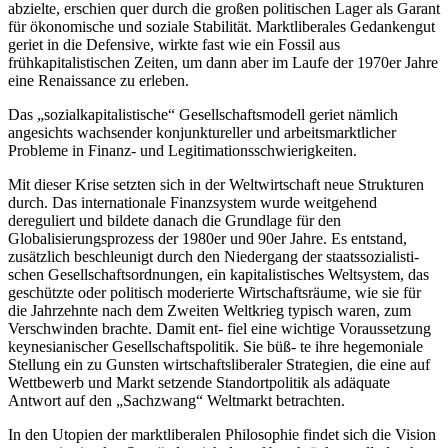
abzielte, erschien quer durch die großen politischen Lager als Garant
für ökonomische und soziale Stabilität. Marktliberales Gedankengut
geriet in die Defensive, wirkte fast wie ein Fossil aus
frühkapitalistischen Zeiten, um dann aber im Laufe der 1970er Jahre
eine Renaissance zu erleben.
Das „sozialkapitalistische“ Gesellschaftsmodell geriet nämlich
angesichts wachsender konjunktureller und arbeitsmarktlicher
Probleme in Finanz- und Legitimationsschwierigkeiten.
Mit dieser Krise setzten sich in der Weltwirtschaft neue Strukturen
durch. Das internationale Finanzsystem wurde weitgehend
dereguliert und bildete danach die Grundlage für den
Globalisierungsprozess der 1980er und 90er Jahre. Es entstand,
zusätzlich beschleunigt durch den Niedergang der staatssozialisti-
schen Gesellschaftsordnungen, ein kapitalistisches Weltsystem, das
geschützte oder politisch moderierte Wirtschaftsräume, wie sie für
die Jahrzehnte nach dem Zweiten Weltkrieg typisch waren, zum
Verschwinden brachte. Damit ent- fiel eine wichtige Voraussetzung
keynesianischer Gesellschaftspolitik. Sie büß- te ihre hegemoniale
Stellung ein zu Gunsten wirtschaftsliberaler Strategien, die eine auf
Wettbewerb und Markt setzende Standortpolitik als adäquate
Antwort auf den „Sachzwang“ Weltmarkt betrachten.
In den Utopien der marktliberalen Philosophie findet sich die Vision