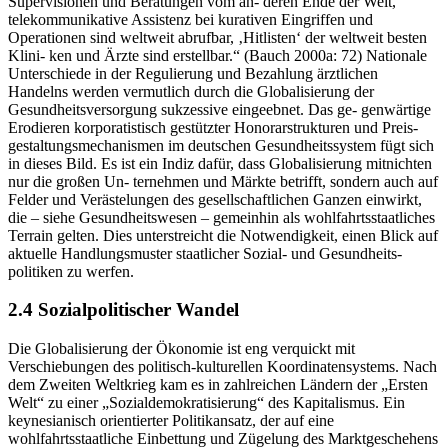
Supervisionen und Beratungen vom an- deren Ende der Welt,
telekommunikative Assistenz bei kurativen Eingriffen und
Operationen sind weltweit abrufbar, ‚Hitlisten‘ der weltweit besten
Klini- ken und Ärzte sind erstellbar.“ (Bauch 2000a: 72) Nationale
Unterschiede in der Regulierung und Bezahlung ärztlichen
Handelns werden vermutlich durch die Globalisierung der
Gesundheitsversorgung sukzessive eingeebnet. Das ge- genwärtige
Erodieren korporatistisch gestützter Honorarstrukturen und Preis-
gestaltungsmechanismen im deutschen Gesundheitssystem fügt sich
in dieses Bild. Es ist ein Indiz dafür, dass Globalisierung mitnichten
nur die großen Un- ternehmen und Märkte betrifft, sondern auch auf
Felder und Verästelungen des gesellschaftlichen Ganzen einwirkt,
die – siehe Gesundheitswesen – gemeinhin als wohlfahrtsstaatliches
Terrain gelten. Dies unterstreicht die Notwendigkeit, einen Blick auf
aktuelle Handlungsmuster staatlicher Sozial- und Gesundheits-
politiken zu werfen.
2.4 Sozialpolitischer Wandel
Die Globalisierung der Ökonomie ist eng verquickt mit
Verschiebungen des politisch-kulturellen Koordinatensystems. Nach
dem Zweiten Weltkrieg kam es in zahlreichen Ländern der „Ersten
Welt“ zu einer „Sozialdemokratisierung“ des Kapitalismus. Ein
keynesianisch orientierter Politikansatz, der auf eine
wohlfahrtsstaatliche Einbettung und Zügelung des Marktgeschehens