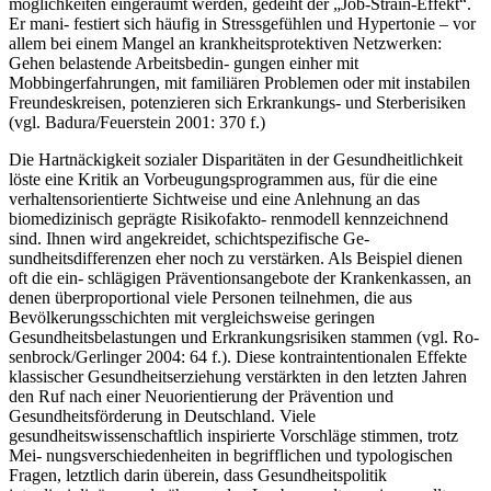
möglichkeiten eingeräumt werden, gedeiht der „Job-Strain-Effekt“.
Er mani- festiert sich häufig in Stressgefühlen und Hypertonie – vor
allem bei einem Mangel an krankheitsprotektiven Netzwerken:
Gehen belastende Arbeitsbedin- gungen einher mit
Mobbingerfahrungen, mit familiären Problemen oder mit instabilen
Freundeskreisen, potenzieren sich Erkrankungs- und Sterberisiken
(vgl. Badura/Feuerstein 2001: 370 f.)
Die Hartnäckigkeit sozialer Disparitäten in der Gesundheitlichkeit
löste eine Kritik an Vorbeugungsprogrammen aus, für die eine
verhaltensorientierte Sichtweise und eine Anlehnung an das
biomedizinisch geprägte Risikofakto- renmodell kennzeichnend
sind. Ihnen wird angekreidet, schichtspezifische Ge-
sundheitsdifferenzen eher noch zu verstärken. Als Beispiel dienen
oft die ein- schlägigen Präventionsangebote der Krankenkassen, an
denen überproportional viele Personen teilnehmen, die aus
Bevölkerungsschichten mit vergleichsweise geringen
Gesundheitsbelastungen und Erkrankungsrisiken stammen (vgl. Ro-
senbrock/Gerlinger 2004: 64 f.). Diese kontraintentionalen Effekte
klassischer Gesundheitserziehung verstärkten in den letzten Jahren
den Ruf nach einer Neuorientierung der Prävention und
Gesundheitsförderung in Deutschland. Viele
gesundheitswissenschaftlich inspirierte Vorschläge stimmen, trotz
Mei- nungsverschiedenheiten in begrifflichen und typologischen
Fragen, letztlich darin überein, dass Gesundheitspolitik