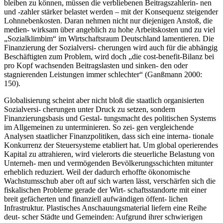
bleiben zu können, müssen die verbliebenen Beitragszahlerin- nen
und -zahler stärker belastet werden – mit der Konsequenz steigender
Lohnnebenkosten. Daran nehmen nicht nur diejenigen Anstoß, die
medien- wirksam über angeblich zu hohe Arbeitskosten und zu viel
„Sozialklimbim“ im Wirtschaftsraum Deutschland lamentieren. Die
Finanzierung der Sozialversi- cherungen wird auch für die abhängig
Beschäftigten zum Problem, wird doch „die cost-benefit-Bilanz bei
pro Kopf wachsenden Beitragslasten und sinken- den oder
stagnierenden Leistungen immer schlechter“ (Ganßmann 2000:
150).
Globalisierung scheint aber nicht bloß die staatlich organisierten
Sozialversi- cherungen unter Druck zu setzen, sondern
Finanzierungsbasis und Gestal- tungsmacht des politischen Systems
im Allgemeinen zu unterminieren. So zei- gen vergleichende
Analysen staatlicher Finanzpolitiken, dass sich eine interna- tionale
Konkurrenz der Steuersysteme etabliert hat. Um global operierendes
Kapital zu attrahieren, wird vielerorts die steuerliche Belastung von
Unterneh- men und vermögenden Bevölkerungsschichten mitunter
erheblich reduziert. Weil der dadurch erhoffte ökonomische
Wachstumsschub aber oft auf sich warten lässt, verschärfen sich die
fiskalischen Probleme gerade der Wirt- schaftsstandorte mit einer
breit gefächerten und finanziell aufwändigen öffent- lichen
Infrastruktur. Plastisches Anschauungsmaterial liefern eine Reihe
deut- scher Städte und Gemeinden: Aufgrund ihrer schwierigen