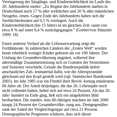
Verringerung der Säuglings- und Kindersterblichkeit im Laufe des
20. Jahrhunderts nieder: „Zu Beginn des Jahrhunderts starben in
Deutschland noch 17 % aller weiblichen und 20 % aller männlichen
Neugebo- renen. Gegen Ende des Jahrhunderts haben sich die
Sterblichkeitsraten auf 0,5 % verringert. Auch die
Kindersterblichkeit (bis 15 Jahre) ist im gleichen Zeit- raum von
etwa 8 % auf unter 0,4 % zurückgegangen.“ (Gerber/von Stünzner
1999: 18)
Einen anderen Verlauf als die Lebenserwartung zeigt die
Fertilitätsrate. In zahlreichen Ländern der „Ersten Welt“ werden
heute erheblich weniger Kinder geboren als vor 100 Jahren. Der
Umfang der Gesamtbevölkerung stagniert, während ihre
altersmäßige Zusammensetzung sich zu Gunsten der Seniorinnen
und Senioren verschiebt. Gerade die Bundesrepublik liefert
anschauliches Zah- lenmaterial dafür, wie die Alterspyramide
gleichsam auf den Kopf gestellt wird (vgl. Statistisches Bundesamt
2005). Im Jahr 1985 war ein Fünftel ihrer Bevöl- kerung mindestens
60 Jahre alt. Der Anteil derjenigen, die das 20. Lebensjahr noch
nicht vollendet hatten, belief sich auf etwa 24 Prozent. Als das 20.
Jahr- hundert zu Ende ging, ließ sich ein umgekehrtes Bild
beobachten: Die mindes- tens 60-Jährigen machten im Jahr 2000
knapp 24 Prozent der Gesamtbevölke- rung aus. Demgegenüber
sank der Anteil der Vergleichsgruppe auf circa 21 Prozent.
Demographische Prognosen schätzen, dass sich dieser