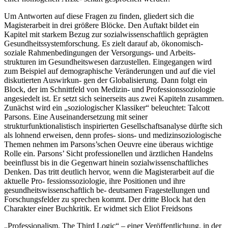
Um Antworten auf diese Fragen zu finden, gliedert sich die
Magisterarbeit in drei größere Blöcke. Den Auftakt bildet ein
Kapitel mit starkem Bezug zur sozialwissenschaftlich geprägten
Gesundheitssystemforschung. Es zielt darauf ab, ökonomisch-
soziale Rahmenbedingungen der Versorgungs- und Arbeits-
strukturen im Gesundheitswesen darzustellen. Eingegangen wird
zum Beispiel auf demographische Veränderungen und auf die viel
diskutierten Auswirkun- gen der Globalisierung. Dann folgt ein
Block, der im Schnittfeld von Medizin- und Professionssoziologie
angesiedelt ist. Er setzt sich seinerseits aus zwei Kapiteln zusammen.
Zunächst wird ein „soziologischer Klassiker“ beleuchtet: Talcott
Parsons. Eine Auseinandersetzung mit seiner
strukturfunktionalistisch inspirierten Gesellschaftsanalyse dürfte sich
als lohnend erweisen, denn profes- sions- und medizinsoziologische
Themen nehmen im Parsons’schen Oeuvre eine überaus wichtige
Rolle ein. Parsons’ Sicht professionellen und ärztlichen Handelns
beeinflusst bis in die Gegenwart hinein sozialwissenschaftliches
Denken. Das tritt deutlich hervor, wenn die Magisterarbeit auf die
aktuelle Pro- fessionssoziologie, ihre Positionen und ihre
gesundheitswissenschaftlich be- deutsamen Fragestellungen und
Forschungsfelder zu sprechen kommt. Der dritte Block hat den
Charakter einer Buchkritik. Er widmet sich Eliot Freidsons
„Professionalism. The Third Logic“ – einer Veröffentlichung, in der