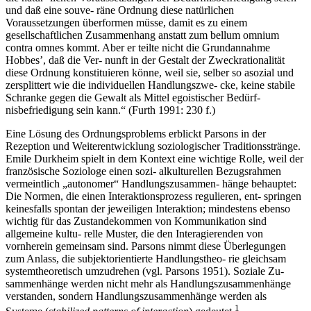
und daß eine souve- räne Ordnung diese natürlichen
Voraussetzungen überformen müsse, damit es zu einem
gesellschaftlichen Zusammenhang anstatt zum bellum omnium
contra omnes kommt. Aber er teilte nicht die Grundannahme
Hobbes’, daß die Ver- nunft in der Gestalt der Zweckrationalität
diese Ordnung konstituieren könne, weil sie, selber so asozial und
zersplittert wie die individuellen Handlungszwe- cke, keine stabile
Schranke gegen die Gewalt als Mittel egoistischer Bedürf-
nisbefriedigung sein kann.“ (Furth 1991: 230 f.)
Eine Lösung des Ordnungsproblems erblickt Parsons in der
Rezeption und Weiterentwicklung soziologischer Traditionsstränge.
Emile Durkheim spielt in dem Kontext eine wichtige Rolle, weil der
französische Soziologe einen sozi- alkulturellen Bezugsrahmen
vermeintlich „autonomer“ Handlungszusammen- hänge behauptet:
Die Normen, die einen Interaktionsprozess regulieren, ent- springen
keinesfalls spontan der jeweiligen Interaktion; mindestens ebenso
wichtig für das Zustandekommen von Kommunikation sind
allgemeine kultu- relle Muster, die den Interagierenden von
vornherein gemeinsam sind. Parsons nimmt diese Überlegungen
zum Anlass, die subjektorientierte Handlungstheo- rie gleichsam
systemtheoretisch umzudrehen (vgl. Parsons 1951). Soziale Zu-
sammenhänge werden nicht mehr als Handlungszusammenhänge
verstanden, sondern Handlungszusammenhänge werden als
1