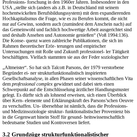
Professions- forschung in den 1960er Jahren. Insbesondere in den
USA „stellte sich (anders als z.B. in Deutschland mit seinem
hochentwickelten Berufsbildungssystem) mit dem expandierenden
Hochkapitalismus die Frage, wie es zu Berufen kommt, die nicht
nur auf Gewinn, sondern auch (zumindest dem Anschein nach) auf
das Gemeinwohl und fachlich hochwertige Arbeit ausgerichtet sind
und deshalb Ansehen und Autonomie genießen“ (Voß 1994:136).
Die Konse- quenz waren zahlreiche Publikationen, die sich im
Rahmen theoretischer Erör- terungen und empirischer
Untersuchungen mit Rolle und Zukunft professionel- ler Tätigkeit
beschäftigten. Vielfach stammten sie aus der Feder soziologischer
„Altmeister“. So hat sich Talcott Parsons, der 1979 verstorbene
Begründer ei- ner strukturfunktionalistisch inspirierten
Gesellschaftsanalyse, in allen Phasen seiner wissenschaftlichen Vita
dem
professional complex
gewidmet und dabei stets einen
Schwerpunkt auf die Entschlüsselung ärztlicher Handlungsmuster
gelegt. Es dürfte sich als lohnend erweisen, sich einen Überblick
über Kern- elemente und Erklärungskraft des Parsons’schen Oeuvre
zu verschaffen. Un- übersehbar ist nämlich, dass die Professions-
und Medizinsoziologie struktur- funktionalistischer Provenienz bis
in die Gegenwart hinein Stoff für gesund- heitswissenschaftlich
bedeutsame Studien und Kontroversen liefert.
3.2 Grundzüge strukturfunktionalistischer