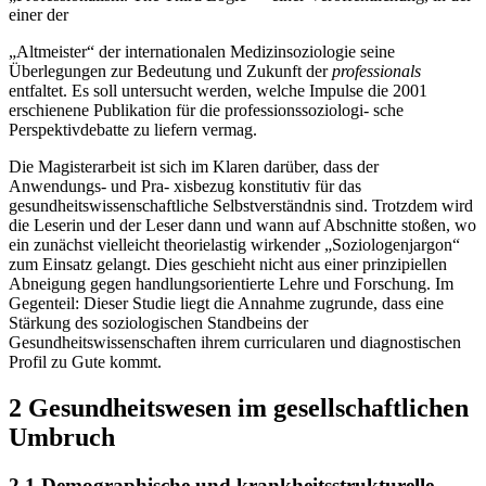
einer der
„Altmeister“ der internationalen Medizinsoziologie seine
Überlegungen zur Bedeutung und Zukunft der
professionals
entfaltet. Es soll untersucht werden, welche Impulse die 2001
erschienene Publikation für die professionssoziologi- sche
Perspektivdebatte zu liefern vermag.
Die Magisterarbeit ist sich im Klaren darüber, dass der
Anwendungs- und Pra- xisbezug konstitutiv für das
gesundheitswissenschaftliche Selbstverständnis sind. Trotzdem wird
die Leserin und der Leser dann und wann auf Abschnitte stoßen, wo
ein zunächst vielleicht theorielastig wirkender „Soziologenjargon“
zum Einsatz gelangt. Dies geschieht nicht aus einer prinzipiellen
Abneigung gegen handlungsorientierte Lehre und Forschung. Im
Gegenteil: Dieser Studie liegt die Annahme zugrunde, dass eine
Stärkung des soziologischen Standbeins der
Gesundheitswissenschaften ihrem curricularen und diagnostischen
Profil zu Gute kommt.
2 Gesundheitswesen im gesellschaftlichen
Umbruch
2.1 Demographische und krankheitsstrukturelle