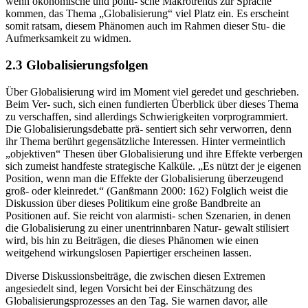
wenn ökonomische und politi- sche Makrotrends zur Sprache
kommen, das Thema „Globalisierung“ viel Platz ein. Es erscheint
somit ratsam, diesem Phänomen auch im Rahmen dieser Stu- die
Aufmerksamkeit zu widmen.
2.3 Globalisierungsfolgen
Über Globalisierung wird im Moment viel geredet und geschrieben.
Beim Ver- such, sich einen fundierten Überblick über dieses Thema
zu verschaffen, sind allerdings Schwierigkeiten vorprogrammiert.
Die Globalisierungsdebatte prä- sentiert sich sehr verworren, denn
ihr Thema berührt gegensätzliche Interessen. Hinter vermeintlich
„objektiven“ Thesen über Globalisierung und ihre Effekte verbergen
sich zumeist handfeste strategische Kalküle. „Es nützt der je eigenen
Position, wenn man die Effekte der Globalisierung überzeugend
groß- oder kleinredet.“ (Ganßmann 2000: 162) Folglich weist die
Diskussion über dieses Politikum eine große Bandbreite an
Positionen auf. Sie reicht von alarmisti- schen Szenarien, in denen
die Globalisierung zu einer unentrinnbaren Natur- gewalt stilisiert
wird, bis hin zu Beiträgen, die dieses Phänomen wie einen
weitgehend wirkungslosen Papiertiger erscheinen lassen.
Diverse Diskussionsbeiträge, die zwischen diesen Extremen
angesiedelt sind, legen Vorsicht bei der Einschätzung des
Globalisierungsprozesses an den Tag. Sie warnen davor, alle