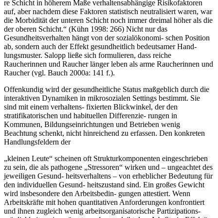
re Schicht in höherem Maße verhaltensabhängige Risikofaktoren
auf, aber nachdem diese Faktoren statistisch neutralisiert waren, war
die Morbidität der unteren Schicht noch immer dreimal höher als die
der oberen Schicht.“ (Kühn 1998: 266) Nicht nur das
Gesundheitsverhalten hängt von der sozialökonomi- schen Position
ab, sondern auch der Effekt gesundheitlich bedeutsamer Hand-
lungsmuster. Salopp ließe sich formulieren, dass reiche
Raucherinnen und Raucher länger leben als arme Raucherinnen und
Raucher (vgl. Bauch 2000a: 141 f.).
Offenkundig wird der gesundheitliche Status maßgeblich durch die
interaktiven Dynamiken in mikrosozialen Settings bestimmt. Sie
sind mit einem verhaltens- fixierten Blickwinkel, der den
stratifikatorischen und habituellen Differenzie- rungen in
Kommunen, Bildungseinrichtungen und Betrieben wenig
Beachtung schenkt, nicht hinreichend zu erfassen. Den konkreten
Handlungsfeldern der
„kleinen Leute“ scheinen oft Strukturkomponenten eingeschrieben
zu sein, die als pathogene „Stressoren“ wirken und – ungeachtet des
jeweiligen Gesund- heitsverhaltens – von erheblicher Bedeutung für
den individuellen Gesund- heitszustand sind. Ein großes Gewicht
wird insbesondere den Arbeitsbedin- gungen attestiert. Wenn
Arbeitskräfte mit hohen quantitativen Anforderungen konfrontiert
und ihnen zugleich wenig arbeitsorganisatorische Partizipations-