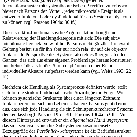
Systeme (
stabilized patterns of interaction
) gedeutet.
Interaktionsmuster mit systemtheoretischen Begriffen zu erfassen,
bietet nach Parsons den Vorteil, jedes mikrosoziale Ereignis als
entweder funktional oder dysfunktional für das System analysieren
zu können (vgl. Parsons 1964a: 36 ff.).
Diese struktur-funktionalistische Argumentation bringt eine
Relativierung der Handlungskategorie mit sich: Die subjektiv-
intentionale Perspektive wird bei Parsons nicht gänzlich irrelevant.
Geltung besitzt sie für ihn aber nur noch rela- tiv auf die objektiv-
funktionale Perspektive des Systems; also eines übergrei- fenden
Ganzen, das sich aus einer eigenen Problemlage heraus konstituiert
und keinesfalls als bloßes Summenphänomen einer Reihe
individueller Akteure aufgefasst werden kann (vgl. Weiss 1993: 22
ff.).
Nachdem die Handlung als Systemprozess definiert wurde, stellt
sich für die strukturfunktionalistische Soziologie die Frage: Wie
können systemische Strukturen über einen längeren Zeitraum
funktionieren und sich am Leben er- halten? Parsons geht davon
aus, dass sich jede Handlung als ein Schnittpunkt mehrerer Systeme
denken lässt (vgl. Parsons 1951: 3ff.; Parsons 1964a: 52 ff.). Vor
diesem Hintergrund entwirft er ein
allgemeines Handlungssystem
,
das sich seinerseits aus drei Subsystemen zusammensetzt.
Bezugsgröße des
Persönlich- keitssystems
ist die Bedürfnisstruktur
des einzelnen Individuums. Eine andere Perspektive dominiert,