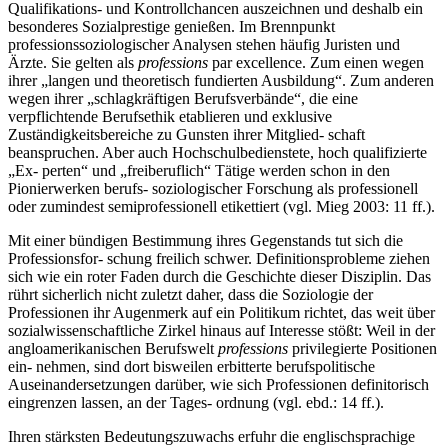
Qualifikations- und Kontrollchancen auszeichnen und deshalb ein
besonderes Sozialprestige genießen. Im Brennpunkt
professionssoziologischer Analysen stehen häufig Juristen und
Ärzte. Sie gelten als
professions
par excellence. Zum einen wegen
ihrer „langen und theoretisch fundierten Ausbildung“. Zum anderen
wegen ihrer „schlagkräftigen Berufsverbände“, die eine
verpflichtende Berufsethik etablieren und exklusive
Zuständigkeitsbereiche zu Gunsten ihrer Mitglied- schaft
beanspruchen. Aber auch Hochschulbedienstete, hoch qualifizierte
„Ex- perten“ und „freiberuflich“ Tätige werden schon in den
Pionierwerken berufs- soziologischer Forschung als professionell
oder zumindest semiprofessionell etikettiert (vgl. Mieg 2003: 11 ff.).
Mit einer bündigen Bestimmung ihres Gegenstands tut sich die
Professionsfor- schung freilich schwer. Definitionsprobleme ziehen
sich wie ein roter Faden durch die Geschichte dieser Disziplin. Das
rührt sicherlich nicht zuletzt daher, dass die Soziologie der
Professionen ihr Augenmerk auf ein Politikum richtet, das weit über
sozialwissenschaftliche Zirkel hinaus auf Interesse stößt: Weil in der
angloamerikanischen Berufswelt
professions
privilegierte Positionen
ein- nehmen, sind dort bisweilen erbitterte berufspolitische
Auseinandersetzungen darüber, wie sich Professionen definitorisch
eingrenzen lassen, an der Tages- ordnung (vgl. ebd.: 14 ff.).
Ihren stärksten Bedeutungszuwachs erfuhr die englischsprachige