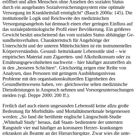
eröffnet und allen Menschen ohne Ansehen des sozialen Status
durch ein ausgebautes Sozialversicherungssystem eine optimale
Versorgung im Krankheitsfall ermöglicht“ (Bauch 2000a: 145). Die
institutionelle Logik und Reichweite des medizinischen
Versorgungsangebots hat demnach einen eher geringen Einfluss auf
das sozialepidemiologische Profil einer Bevölkerung. Ein größeres
Gewicht besitzt anscheinend das vom sozialen Status abhängige Ge-
sundheitsverhalten. Charakteristisch für Angehörige der
Unterschicht und der unteren Mittelschichten ist ein instrumentelles
Körperverständnis. Gesund- heitsriskante Lebensstile sind – wie
empirisches Material zum Zigaretten- und Alkoholkonsum oder zu
Ernährungsgewohnheiten nachweist – hier häufiger anzutreffen als
in den „besseren Schichten“. Gleichzeitig zeigen eine Reihe von
Analysen, dass Personen mit geringem Ausbildungsniveau
Probleme mit den organisationskulturellen Eigenheiten des
Gesundheitswesens haben, ver- gleichsweise selten medizinische
Dienstleistungen in Anspruch nehmen und Vorsorgeuntersuchungen
meiden (vgl. Deppe 2000: 200 ff.).
Freilich darf auch einem ungesunden Lebensstil keine allzu große
Bedeutung für Morbiditäts- und Mortalitätsmerkmale beigemessen
werden: „So fand die berühmte englische Längsschnitt-Studie
‚Whitehall Study‘ heraus, daß Staats- bedienstete der untersten
Rangstufe vier mal häufiger an koronaren Herzer- krankungen
erkranken als Beamte an der Hierarchiespitze. Zwar wies die unte-