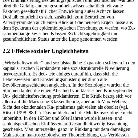
Die Dramatisierung des demographischen und technischen Wandels
birgt die Gefahr, andere gesundheitswissenschaftlich relevante
Faktoren gesellschaftli- cher Entwicklung außer Acht zu lassen.
Deshalb empfiehlt es sich, zusätzlich zum Betrachten von
Alterspyramiden auch einen Blick auf die neueren Ergeb- nisse aus
dem Spektrum der epidemiologischen Forschung zu werfen, wo Zu-
sammenhänge zwischen Klassen-/Schichtzugehörigkeit und
gesundheitlichem Status unter die Lupe genommen werden.
2.2 Effekte sozialer Ungleichheiten
„Wirtschaftswunder“ und sozialstaatliche Expansion schienen in den
kapitalis- tischen Kernländern eine sozialstrukturelle Nivellierung
hervorzurufen. Es deu- tete einiges darauf hin, dass sich die
Lebensweisen und Einstellungsmuster quer durch alle
Bevölkerungsschichten angleichen. In der Soziologie wurden die
Stimmen lauter, die einen Abschied von klassischen Konzepten der
Un- gleichheitsforschung proklamierten. Die Kritik bezog sich vor
allem auf die Marx’sche Klassentheorie, aber auch Max Webers
Sicht des okzidentalen Ka- pitalismus galt vielen als obsolet (vgl.
Ritsert 1998: 88 ff.). Davon blieb auch die Medizinsoziologie nicht
unberührt. In den 1950er und 60er Jahren wurde klassen- und
schichtspezifischen Einflüssen auf Gesundheit wenig Beachtung
geschenkt. Man unterstellte, ganz im Einklang mit dem damaligen
Mainstream makrosoziologischer Theoriebildung, das Verblassen