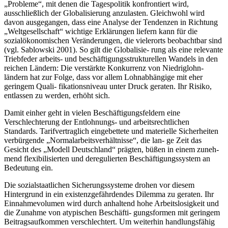
„Probleme“, mit denen die Tagespolitik konfrontiert wird,
ausschließlich der Globalisierung anzulasten. Gleichwohl wird
davon ausgegangen, dass eine Analyse der Tendenzen in Richtung
„Weltgesellschaft“ wichtige Erklärungen liefern kann für die
sozialökonomischen Veränderungen, die vielerorts beobachtbar sind
(vgl. Sablowski 2001). So gilt die Globalisie- rung als eine relevante
Triebfeder arbeits- und beschäftigungsstrukturellen Wandels in den
reichen Ländern: Die verstärkte Konkurrenz von Niedriglohn-
ländern hat zur Folge, dass vor allem Lohnabhängige mit eher
geringem Quali- fikationsniveau unter Druck geraten. Ihr Risiko,
entlassen zu werden, erhöht sich.
Damit einher geht in vielen Beschäftigungsfeldern eine
Verschlechterung der Entlohnungs- und arbeitsrechtlichen
Standards. Tarifvertraglich eingebettete und materielle Sicherheiten
verbürgende „Normalarbeitsverhältnisse“, die lan- ge Zeit das
Gesicht des „Modell Deutschland“ prägten, büßen in einem zuneh-
mend flexibilisierten und deregulierten Beschäftigungssystem an
Bedeutung ein.
Die sozialstaatlichen Sicherungssysteme drohen vor diesem
Hintergrund in ein existenzgefährdendes Dilemma zu geraten. Ihr
Einnahmevolumen wird durch anhaltend hohe Arbeitslosigkeit und
die Zunahme von atypischen Beschäfti- gungsformen mit geringem
Beitragsaufkommen verschlechtert. Um weiterhin handlungsfähig