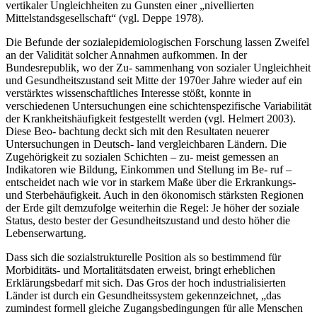
vertikaler Ungleichheiten zu Gunsten einer „nivellierten
Mittelstandsgesellschaft“ (vgl. Deppe 1978).
Die Befunde der sozialepidemiologischen Forschung lassen Zweifel
an der Validität solcher Annahmen aufkommen. In der
Bundesrepublik, wo der Zu- sammenhang von sozialer Ungleichheit
und Gesundheitszustand seit Mitte der 1970er Jahre wieder auf ein
verstärktes wissenschaftliches Interesse stößt, konnte in
verschiedenen Untersuchungen eine schichtenspezifische Variabilität
der Krankheitshäufigkeit festgestellt werden (vgl. Helmert 2003).
Diese Beo- bachtung deckt sich mit den Resultaten neuerer
Untersuchungen in Deutsch- land vergleichbaren Ländern. Die
Zugehörigkeit zu sozialen Schichten – zu- meist gemessen an
Indikatoren wie Bildung, Einkommen und Stellung im Be- ruf –
entscheidet nach wie vor in starkem Maße über die Erkrankungs-
und Sterbehäufigkeit. Auch in den ökonomisch stärksten Regionen
der Erde gilt demzufolge weiterhin die Regel: Je höher der soziale
Status, desto bester der Gesundheitszustand und desto höher die
Lebenserwartung.
Dass sich die sozialstrukturelle Position als so bestimmend für
Morbiditäts- und Mortalitätsdaten erweist, bringt erheblichen
Erklärungsbedarf mit sich. Das Gros der hoch industrialisierten
Länder ist durch ein Gesundheitssystem gekennzeichnet, „das
zumindest formell gleiche Zugangsbedingungen für alle Menschen