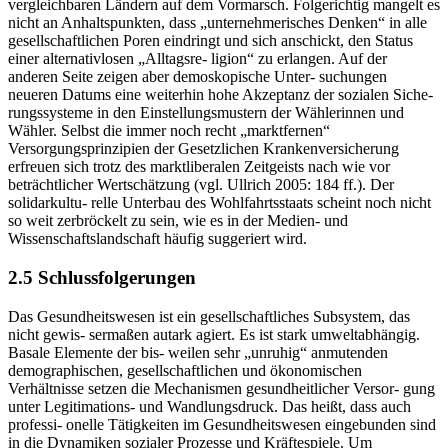
vergleichbaren Ländern auf dem Vormarsch. Folgerichtig mangelt es
nicht an Anhaltspunkten, dass „unternehmerisches Denken“ in alle
gesellschaftlichen Poren eindringt und sich anschickt, den Status
einer alternativlosen „Alltagsre- ligion“ zu erlangen. Auf der
anderen Seite zeigen aber demoskopische Unter- suchungen
neueren Datums eine weiterhin hohe Akzeptanz der sozialen Siche-
rungssysteme in den Einstellungsmustern der Wählerinnen und
Wähler. Selbst die immer noch recht „marktfernen“
Versorgungsprinzipien der Gesetzlichen Krankenversicherung
erfreuen sich trotz des marktliberalen Zeitgeists nach wie vor
beträchtlicher Wertschätzung (vgl. Ullrich 2005: 184 ff.). Der
solidarkultu- relle Unterbau des Wohlfahrtsstaats scheint noch nicht
so weit zerbröckelt zu sein, wie es in der Medien- und
Wissenschaftslandschaft häufig suggeriert wird.
2.5 Schlussfolgerungen
Das Gesundheitswesen ist ein gesellschaftliches Subsystem, das
nicht gewis- sermaßen autark agiert. Es ist stark umweltabhängig.
Basale Elemente der bis- weilen sehr „unruhig“ anmutenden
demographischen, gesellschaftlichen und ökonomischen
Verhältnisse setzen die Mechanismen gesundheitlicher Versor- gung
unter Legitimations- und Wandlungsdruck. Das heißt, dass auch
professi- onelle Tätigkeiten im Gesundheitswesen eingebunden sind
in die Dynamiken sozialer Prozesse und Kräftespiele. Um