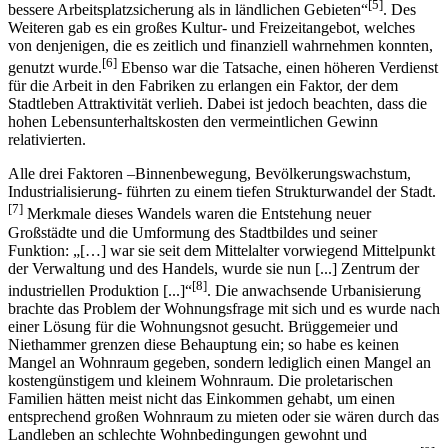
[5]
bessere Arbeitsplatzsicherung als in ländlichen Gebieten“
. Des
Weiteren gab es ein großes Kultur- und Freizeitangebot, welches
von denjenigen, die es zeitlich und finanziell wahrnehmen konnten,
[6]
genutzt wurde.
Ebenso war die Tatsache, einen höheren Verdienst
für die Arbeit in den Fabriken zu erlangen ein Faktor, der dem
Stadtleben Attraktivität verlieh. Dabei ist jedoch beachten, dass die
hohen Lebensunterhaltskosten den vermeintlichen Gewinn
relativierten.
Alle drei Faktoren –Binnenbewegung, Bevölkerungswachstum,
Industrialisierung- führten zu einem tiefen Strukturwandel der Stadt.
[7]
Merkmale dieses Wandels waren die Entstehung neuer
Großstädte und die Umformung des Stadtbildes und seiner
Funktion: „[…] war sie seit dem Mittelalter vorwiegend Mittelpunkt
der Verwaltung und des Handels, wurde sie nun [...] Zentrum der
[8]
industriellen Produktion [...]“
. Die anwachsende Urbanisierung
brachte das Problem der Wohnungsfrage mit sich und es wurde nach
einer Lösung für die Wohnungsnot gesucht. Brüggemeier und
Niethammer grenzen diese Behauptung ein; so habe es keinen
Mangel an Wohnraum gegeben, sondern lediglich einen Mangel an
kostengünstigem und kleinem Wohnraum. Die proletarischen
Familien hätten meist nicht das Einkommen gehabt, um einen
entsprechend großen Wohnraum zu mieten oder sie wären durch das
Landleben an schlechte Wohnbedingungen gewohnt und