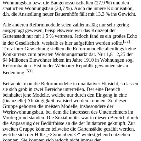
Wohnungsbau bzw. die Baugenossenschaften (27,9 %) und den
staatlichen Wohnungsbau (20,7 %). Auch die innere Kolonisation,
d.h. die Ansiedlung neuer Bauernhöfe fällt mit 13,3 % ins Gewicht.
Alle anderen Reformmodelle seien zahlenmäßig nur sehr gering
ausgeprägt gewesen, beispielsweise war das Konzept der
Gartenstadt nur mit 1,5 % vertreten. Jedoch fand es ein großes Echo
[52]
in der Gesellschaft, weshalb es hier aufgeführt werden sollte.
Trotz ihrer Gewichtung stellten die Reformmodelle allerdings keine
Konkurrenz zum privaten Wohnungsmarkt dar. Nur 1,8 –2,25 der
64 Millionen Einwohner lebten im Jahre 1910 in Wohnungen sog.
Reformbauten. Erst in der Weimarer Republik gewannen sie an
[53]
Bedeutung.
Betrachtet man die Reformmodelle in qualitativer Hinsicht, so lassen
sie sich grob in zwei Bereiche unterteilen. Der eine Bereich
beinhaltet jene Modelle, welche nur durch den Eingang in eine
(finanzielle) Abhängigkeit realisiert werden konnten. Zu dieser
Gruppe gehörten die meisten Modelle, insbesondere der
Werkswohnungsbau, bei dem die Interessen des Unternehmers im
Vordergrund standen. Die Sozialpolitik war in diesem Bereich durch
die Anpassung der Bedürfnisse an die der Initiatoren geknüpft. Zur
zweiten Gruppe können teilweise die Gartenstädte gezählt werden,
welche sich der Hilfe „<<von oben>>“ weitestgehend entziehen
konnten. Sie konnten sich jedoch nicht immer den