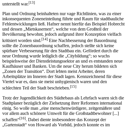
[13]
unterstellt war.
Plan und Ordnung beinhalteten nur vage Richtlinien, was zu einer
inkonsequenten Zoneneinteilung führte und Raum für stadtbauliche
Fehlentwicklungen ließ. Hafner nennt hierfür das Beispiel Hobrecht
und dessen „Mietskasernen“, welche von dem Großteil der
Bevölkerung bewohnt, jedoch aufgrund ihrer Konzeption vielfach
[14]
kritisiert worden sind.
Eine Nachbesserung der Bauordnung
sollte die Zonenbauordnung schaffen, jedoch stellte sich keine
spürbare Verbesserung für den Stadtbau ein. Gefördert durch die
neue Ordnung wurde lediglich die „Citybildung“; so wuchs
beispielsweise der Dienstleistungssektor an und es entstanden neue
Kaufhäuser und Banken. Um die neue City herum bildeten sich
„Zonen der Transition“. Dort lebten meist Arbeiter, deren
Arbeitsplätze im Inneren der Stadt lagen. Kennzeichnend für diese
Viertel war es, dass sie meist unhygienisch waren und den
[15]
schlechten Teil der Stadt beschrieben.
Trotz der Jugendlichkeit des Städtebaus als Lehrfach waren sich die
Stadtplaner bezüglich der Zielsetzung ihrer Reformen international
einig. So wolle man „eine menschenwürdigere, zeitgemäßere und
vor allem auch schönere Umwelt für die Großstadtbewohner [...]
[16]
schaffen“
. Dabei diente insbesondere das Konzept der
„Gartenstadt“ von Howard als Vorbild, jedoch konnte es im