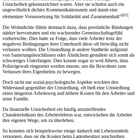
Unsicherheit gekennzeichnet waren. Aber sie schufen auch ein
ungewöhnlich dichtes Kommunikationsnetz und damit eine
[63]
elementare Voraussetzung für Solidarität und Zusammenhalt“
.
Die Wohndichte führte demnach dazu, dass persönliche Bindungen
stärker hervortraten und ein wachsendes Gemeinschaftsgefühl
vorherrschte. Dies hatte zu Folge, dass viele Arbeiter trotz der
negativen Bedingungen ihrer Unterkunft diese oft freiwillig nicht
verlassen wollten. Die Umsiedlung in andere Stadtteile aufgrund
von Sanierungsbeschlüssen oder Ähnlichem gestaltete sich somit als
schwieriges Unterfangen. Dies konnte sogar so weit führen, dass
Polizeigewalt eingesetzt werden musste, um die Bewohner zum
Verlassen ihres Eigenheims zu bewegen.
Doch nicht nur sozial-psychologische Aspekte weckten den
Widerstand gegenüber der Umsiedlung, oft hieß eine Umsiedlung
einen längerern Arbeitsweg und höhere Kosten für den Arbeiter und
seine Familie.
Da finanzielle Unsicherheit ein häufig anzutreffendes
Charakteristikum des Arbeiterlebens war, entwickelten die Arbeiter
ihre eigenen Wege, um zu überleben.
So konnten sich beispielsweise einige dadurch mit Lebensmitteln
versorgen, dass sie die Kosten beim Ladenbesitzer anschreiben