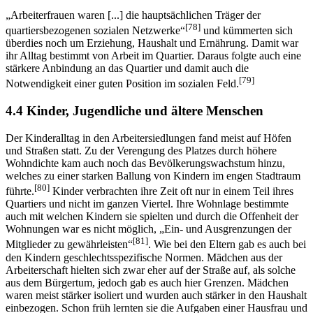
„Arbeiterfrauen waren [...] die hauptsächlichen Träger der
[78]
quartiersbezogenen sozialen Netzwerke“
und kümmerten sich
überdies noch um Erziehung, Haushalt und Ernährung. Damit war
ihr Alltag bestimmt von Arbeit im Quartier. Daraus folgte auch eine
stärkere Anbindung an das Quartier und damit auch die
[79]
Notwendigkeit einer guten Position im sozialen Feld.
4.4 Kinder, Jugendliche und ältere Menschen
Der Kinderalltag in den Arbeitersiedlungen fand meist auf Höfen
und Straßen statt. Zu der Verengung des Platzes durch höhere
Wohndichte kam auch noch das Bevölkerungswachstum hinzu,
welches zu einer starken Ballung von Kindern im engen Stadtraum
[80]
führte.
Kinder verbrachten ihre Zeit oft nur in einem Teil ihres
Quartiers und nicht im ganzen Viertel. Ihre Wohnlage bestimmte
auch mit welchen Kindern sie spielten und durch die Offenheit der
Wohnungen war es nicht möglich, „Ein- und Ausgrenzungen der
[81]
Mitglieder zu gewährleisten“
. Wie bei den Eltern gab es auch bei
den Kindern geschlechtsspezifische Normen. Mädchen aus der
Arbeiterschaft hielten sich zwar eher auf der Straße auf, als solche
aus dem Bürgertum, jedoch gab es auch hier Grenzen. Mädchen
waren meist stärker isoliert und wurden auch stärker in den Haushalt
einbezogen. Schon früh lernten sie die Aufgaben einer Hausfrau und