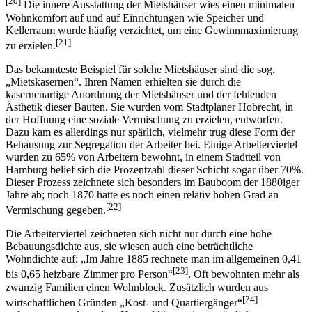
[20]
Die innere Ausstattung der Mietshäuser wies einen minimalen
Wohnkomfort auf und auf Einrichtungen wie Speicher und
Kellerraum wurde häufig verzichtet, um eine Gewinnmaximierung
[21]
zu erzielen.
Das bekannteste Beispiel für solche Mietshäuser sind die sog.
„Mietskasernen“. Ihren Namen erhielten sie durch die
kasernenartige Anordnung der Mietshäuser und der fehlenden
Ästhetik dieser Bauten. Sie wurden vom Stadtplaner Hobrecht, in
der Hoffnung eine soziale Vermischung zu erzielen, entworfen.
Dazu kam es allerdings nur spärlich, vielmehr trug diese Form der
Behausung zur Segregation der Arbeiter bei. Einige Arbeiterviertel
wurden zu 65% von Arbeitern bewohnt, in einem Stadtteil von
Hamburg belief sich die Prozentzahl dieser Schicht sogar über 70%.
Dieser Prozess zeichnete sich besonders im Bauboom der 1880iger
Jahre ab; noch 1870 hatte es noch einen relativ hohen Grad an
[22]
Vermischung gegeben.
Die Arbeiterviertel zeichneten sich nicht nur durch eine hohe
Bebauungsdichte aus, sie wiesen auch eine beträchtliche
Wohndichte auf: „Im Jahre 1885 rechnete man im allgemeinen 0,41
[23]
bis 0,65 heizbare Zimmer pro Person“
. Oft bewohnten mehr als
zwanzig Familien einen Wohnblock. Zusätzlich wurden aus
[24]
wirtschaftlichen Gründen „Kost- und Quartiergänger“