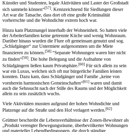
Künstler und Studenten, legale Aktivitäten und Laster der Großstadt
[57]
sich sammeln können“
. Kennzeichnend für Siedlungen dieser
Art war die Tatsache, dass dort oft eine große Kriminalität
vorherrschte und die Wohndichte extrem hoch war.
Hinzu kam Platzmangel innerhalb der Wohneinheit. So hatten viele
der Arbeiterfamilien keine getrennte Küche und wenig Wohnraum.
Darüber hinaus wurden die Flure oft gemeinsam genutzt und sog.
„Schlafgänger“ zur Untermiete aufgenommen um die Miete
[58]
finanzieren zu können.
“Separate Wohnungen waren hier nicht
[59]
zu finden“
. Die hohe Belegung und die Aufnahme von
[60]
Schlafgängern ließen kaum Privatsphäre.
Für sich allein zu sein
war ein Luxus, welchen sich oft nur bürgerliche Familien leisten
konnten. Dazu kam, dass Schlafgänger und Familie „keine von
[61]
vornherein harmonischen Gemeinschaften“
waren und damit
auch die Sehnsucht nach der Stille des Raums und der Möglichkeit
allein zu sein zusätzlich wuchs.
Viele Aktivitäten mussten aufgrund der hohen Wohndichte und
[62]
Platzenge auf die Straße und den Hof verlagert werden.
Grüttner beschreibt die Lebensverhältnisse der Zonen-Bewohner als
„Produkt verengter Bewegungsräume, überbevölkerter Wohnungen
und materieller Lebendbedingungen, die durch ständige