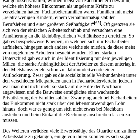
Baugenossenschaften, wurden meist von Facharbeitern bewohnt,
welche ein höheres Einkommen als ungelernte Kräfte zu
verzeichnen hatten. Facharbeiterfamilien waren Familien mit meist
„relativ wenigen Kindern, einem verhältnismäßig stabilen
[65]
Berufsleben und einer größeren Seßhaftigkeit“
. Oft grenzten sie
sich von der einfachen Arbeiterschaft ab und versuchten eine
Annäherung an die kleinbürgerlichen Verhältnisse zu erreichen. So
gab es beispielsweise Kneipen, in welchen sich nur Facharbeiter
aufhielten, hingegen auch andere welche sie mieden, da diese meist
von ungelernten Arbeitern besucht wurden. Einen starken
Unterschied gab es auch in der Identifizierung mit dem jeweiligen
Milieu, die starke Anhänglichkeit der Arbeiter zu diesem unterlag in
den Mietshausvierteln schon zur Jahrhundertwende einer
Auflockerung. Zwar gab es die sozialkulturelle Verbundenheit unter
den verschieden Mietparteien auch in Facharbeitervierteln, jedoch
war man dort nicht mehr so stark auf die Hilfe der Nachbarn
angewiesen und die Bauweise ermöglichte eine wachsende
Privatisierung der Familiensphäre. Zwar ging auch bei Facharbeitern
das Einkommen nicht stark über den lebensnotwendigen Lohn
hinaus, doch war es genug um sich nicht etwas bei Nachbarn
ausleihen und beim Einkauf die Rechnung anschreiben lassen zu
müssen.
Des Weiteren verließen viele Erwerbstätige das Quartier um zu ihrer
Arbeitsstätte zu gelangen, einige von ihnen konnten es sich sogar