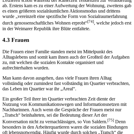
Letzteren schon während der Kaiserzeit Tendenzen zur Veränderung
ab. Erstens kam es zu einer Aufwertung der Wohnung, zweitens gab
es einen größeren sozialräumlichen Aktionsmodus und drittens
wurde „vereinzelt eine spezifische Form von Sozialraumerfahrung
[74]
durch genossenschaftliches Wohnen erprobt“
, welche jedoch erst
in der Weimarer Republik ihre Blüte entfaltete.
4.3 Frauen
Die Frauen einer Familie standen meist im Mittelpunkt des
Alltagslebens und somit kam ihnen auch der Großteil der Aufgaben
zu, mit welchen die sozialen Kontakte organisiert und
aufrechterhalten wurden.
Man kann davon ausgehen, dass viele Frauen ihren Alltag
vollständig oder zumindest fast vollständig im Quartier verbrachten,
das Leben im Quartier war ihr „Areal“.
Ein großer Teil ihrer im Quartier verbrachten Zeit diente der
Nutzung von Kommunikationswegen und Informationsnetzen mit
Nachbarinnen. Auch wenn die Gespräche der Frauen meist nur
„Tratsch“ beinhalteten, sei die Bedeutung dieser Art der
[75]
Konversation nicht zu vernachlässigen, so Von Saldern.
Denn
besonders in den Arbeiterquartieren waren die sozialen Bindungen
oft lebensnotwendig. Häufig wurde durch solchen „Tratsch“ die