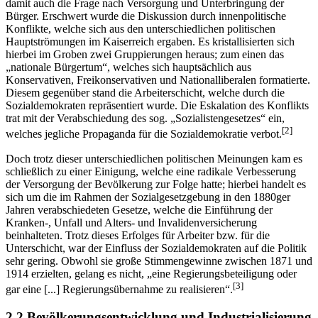
damit auch die Frage nach Versorgung und Unterbringung der
Bürger. Erschwert wurde die Diskussion durch innenpolitische
Konflikte, welche sich aus den unterschiedlichen politischen
Hauptströmungen im Kaiserreich ergaben. Es kristallisierten sich
hierbei im Groben zwei Gruppierungen heraus; zum einen das
„nationale Bürgertum“, welches sich hauptsächlich aus
Konservativen, Freikonservativen und Nationalliberalen formatierte.
Diesem gegenüber stand die Arbeiterschicht, welche durch die
Sozialdemokraten repräsentiert wurde. Die Eskalation des Konflikts
trat mit der Verabschiedung des sog. „Sozialistengesetzes“ ein,
[2]
welches jegliche Propaganda für die Sozialdemokratie verbot.
Doch trotz dieser unterschiedlichen politischen Meinungen kam es
schließlich zu einer Einigung, welche eine radikale Verbesserung
der Versorgung der Bevölkerung zur Folge hatte; hierbei handelt es
sich um die im Rahmen der Sozialgesetzgebung in den 1880ger
Jahren verabschiedeten Gesetze, welche die Einführung der
Kranken-, Unfall und Alters- und Invalidenversicherung
beinhalteten. Trotz dieses Erfolges für Arbeiter bzw. für die
Unterschicht, war der Einfluss der Sozialdemokraten auf die Politik
sehr gering. Obwohl sie große Stimmengewinne zwischen 1871 und
1914 erzielten, gelang es nicht, „eine Regierungsbeteiligung oder
[3]
gar eine [...] Regierungsübernahme zu realisieren“.
2.2 Bevölkerungsentwicklung und Industrialisierung