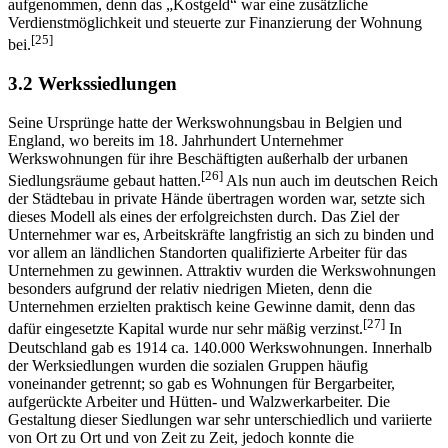
aufgenommen, denn das „Kostgeld“ war eine zusätzliche
Verdienstmöglichkeit und steuerte zur Finanzierung der Wohnung
[25]
bei.
3.2 Werkssiedlungen
Seine Ursprünge hatte der Werkswohnungsbau in Belgien und
England, wo bereits im 18. Jahrhundert Unternehmer
Werkswohnungen für ihre Beschäftigten außerhalb der urbanen
[26]
Siedlungsräume gebaut hatten.
Als nun auch im deutschen Reich
der Städtebau in private Hände übertragen worden war, setzte sich
dieses Modell als eines der erfolgreichsten durch. Das Ziel der
Unternehmer war es, Arbeitskräfte langfristig an sich zu binden und
vor allem an ländlichen Standorten qualifizierte Arbeiter für das
Unternehmen zu gewinnen. Attraktiv wurden die Werkswohnungen
besonders aufgrund der relativ niedrigen Mieten, denn die
Unternehmen erzielten praktisch keine Gewinne damit, denn das
[27]
dafür eingesetzte Kapital wurde nur sehr mäßig verzinst.
In
Deutschland gab es 1914 ca. 140.000 Werkswohnungen. Innerhalb
der Werksiedlungen wurden die sozialen Gruppen häufig
voneinander getrennt; so gab es Wohnungen für Bergarbeiter,
aufgerückte Arbeiter und Hütten- und Walzwerkarbeiter. Die
Gestaltung dieser Siedlungen war sehr unterschiedlich und variierte
von Ort zu Ort und von Zeit zu Zeit, jedoch konnte die