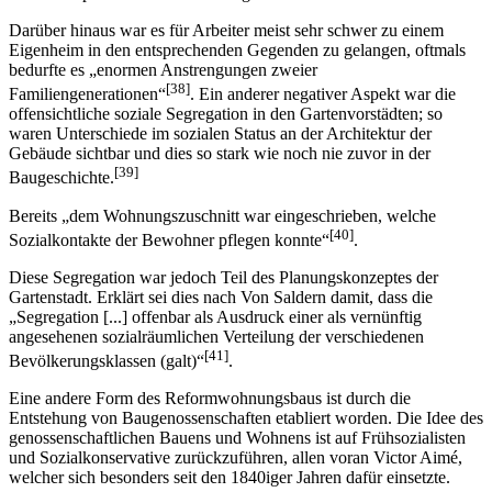
Darüber hinaus war es für Arbeiter meist sehr schwer zu einem
Eigenheim in den entsprechenden Gegenden zu gelangen, oftmals
bedurfte es „enormen Anstrengungen zweier
[38]
Familiengenerationen“
. Ein anderer negativer Aspekt war die
offensichtliche soziale Segregation in den Gartenvorstädten; so
waren Unterschiede im sozialen Status an der Architektur der
Gebäude sichtbar und dies so stark wie noch nie zuvor in der
[39]
Baugeschichte.
Bereits „dem Wohnungszuschnitt war eingeschrieben, welche
[40]
Sozialkontakte der Bewohner pflegen konnte“
.
Diese Segregation war jedoch Teil des Planungskonzeptes der
Gartenstadt. Erklärt sei dies nach Von Saldern damit, dass die
„Segregation [...] offenbar als Ausdruck einer als vernünftig
angesehenen sozialräumlichen Verteilung der verschiedenen
[41]
Bevölkerungsklassen (galt)“
.
Eine andere Form des Reformwohnungsbaus ist durch die
Entstehung von Baugenossenschaften etabliert worden. Die Idee des
genossenschaftlichen Bauens und Wohnens ist auf Frühsozialisten
und Sozialkonservative zurückzuführen, allen voran Victor Aimé,
welcher sich besonders seit den 1840iger Jahren dafür einsetzte.