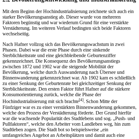
Mit dem Beginn der Hochindustrialisierung zeichnete sich auch ein
starker Bevölkerungsanstieg ab. Dieser wurde von mehreren
Faktoren begünstig und war wiederum Grund für eine verstärkte
Verstädterung. Im weiteren Verlauf bedingten sich beide Faktoren
wechselseitig.
Nach Hafner vollzog sich das Bevölkerungswachstum in zwei
Phasen. Dabei war die erste Phase durch eine sinkende
Sterblichkeitsrate und eine gleichbleibende Geburtenziffer
gekennzeichnet. Die Konsequenz des Bevölkerungsanstiegs
zwischen 1872 und 1902 war die steigende Mobilität der
Bevölkerung, welche durch Auswanderung nach Übersee und
Binnenwanderung gekennzeichnet war. Ab 1902 kam es schließlich
zu einer Senkung der Geburtenrate bei gleichzeitiger Senkung der
Sterblichkeitsrate. Den ersten Faktor führt Hafner auf die stärkere
Konsumorientierung zurück, welche die Phase der
[4]
Hochindustrialisierung mit sich brachte
. Schon Mitte der
Fünfziger war es zu einer verstärkten Binnenwanderung gekommen,
welche den Prozess der Verstädterung förderte. Der Grund hierfür
war die wachsende Popularität des Stadtlebens und sog. „Push- und
Pullfaktoren“, welche den Arbeiter vom Landleben weg, hin zum
Stadtleben zogen. Die Stadt bot so beispielsweise „ein
umfangreiches Angebot an Arbeitsplätzen und damit auch eine