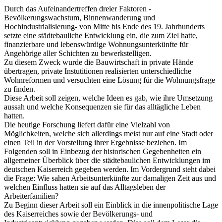
Durch das Aufeinandertreffen dreier Faktoren -
Bevölkerungswachstum, Binnenwanderung und
Hochindustrialisierung- von Mitte bis Ende des 19. Jahrhunderts
setzte eine städtebauliche Entwicklung ein, die zum Ziel hatte,
finanzierbare und lebenswürdige Wohnungsunterkünfte für
Angehörige aller Schichten zu bewerkstelligen.
Zu diesem Zweck wurde die Bauwirtschaft in private Hände
übertragen, private Instutitionen realisierten unterschiedliche
Wohnreformen und versuchten eine Lösung für die Wohnungsfrage
zu finden.
Diese Arbeit soll zeigen, welche Ideen es gab, wie ihre Umsetzung
aussah und welche Konsequenzen sie für das alltägliche Leben
hatten.
Die heutige Forschung liefert dafür eine Vielzahl von
Möglichkeiten, welche sich allerdings meist nur auf eine Stadt oder
einen Teil in der Vorstellung ihrer Ergebnisse beziehen. Im
Folgenden soll in Einbezug der historischen Gegebenheiten ein
allgemeiner Überblick über die städtebaulichen Entwicklungen im
deutschen Kaiserreich gegeben werden. Im Vordergrund steht dabei
die Frage: Wie sahen Arbeitsunterkünfte zur damaligen Zeit aus und
welchen Einfluss hatten sie auf das Alltagsleben der
Arbeiterfamilien?
Zu Beginn dieser Arbeit soll ein Einblick in die innenpolitische Lage
des Kaiserreiches sowie der Bevölkerungs- und