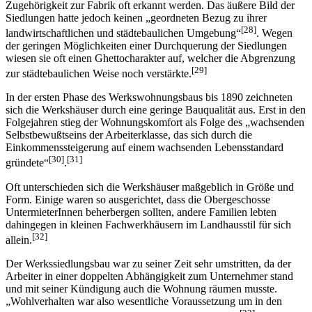
Zugehörigkeit zur Fabrik oft erkannt werden. Das äußere Bild der
Siedlungen hatte jedoch keinen „geordneten Bezug zu ihrer
[28]
landwirtschaftlichen und städtebaulichen Umgebung“
. Wegen
der geringen Möglichkeiten einer Durchquerung der Siedlungen
wiesen sie oft einen Ghettocharakter auf, welcher die Abgrenzung
[29]
zur städtebaulichen Weise noch verstärkte.
In der ersten Phase des Werkswohnungsbaus bis 1890 zeichneten
sich die Werkshäuser durch eine geringe Bauqualität aus. Erst in den
Folgejahren stieg der Wohnungskomfort als Folge des „wachsenden
Selbstbewußtseins der Arbeiterklasse, das sich durch die
Einkommenssteigerung auf einem wachsenden Lebensstandard
[30]
[31]
gründete“
.
Oft unterschieden sich die Werkshäuser maßgeblich in Größe und
Form. Einige waren so ausgerichtet, dass die Obergeschosse
UntermieterInnen beherbergen sollten, andere Familien lebten
dahingegen in kleinen Fachwerkhäusern im Landhausstil für sich
[32]
allein.
Der Werkssiedlungsbau war zu seiner Zeit sehr umstritten, da der
Arbeiter in einer doppelten Abhängigkeit zum Unternehmer stand
und mit seiner Kündigung auch die Wohnung räumen musste.
„Wohlverhalten war also wesentliche Voraussetzung um in den