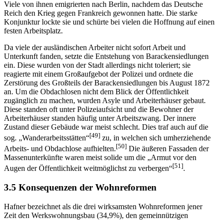
Viele von ihnen emigrierten nach Berlin, nachdem das Deutsche
Reich den Krieg gegen Frankreich gewonnen hatte. Die starke
Konjunktur lockte sie und schürte bei vielen die Hoffnung auf einen
festen Arbeitsplatz.
Da viele der ausländischen Arbeiter nicht sofort Arbeit und
Unterkunft fanden, setzte die Entstehung von Barackensiedlungen
ein. Diese wurden von der Stadt allerdings nicht toleriert; sie
reagierte mit einem Großaufgebot der Polizei und ordnete die
Zerstörung des Großteils der Barackensiedlungen bis August 1872
an. Um die Obdachlosen nicht dem Blick der Öffentlichkeit
zugänglich zu machen, wurden Asyle und Arbeiterhäuser gebaut.
Diese standen oft unter Polizeiaufsicht und die Bewohner der
Arbeiterhäuser standen häufig unter Arbeitszwang. Der innere
Zustand dieser Gebäude war meist schlecht. Dies traf auch auf die
[49]
sog. „Wanderarbeitsstätten“
zu, in welchen sich umherziehende
[50]
Arbeits- und Obdachlose aufhielten.
Die äußeren Fassaden der
Massenunterkünfte waren meist solide um die „Armut vor den
[51]
Augen der Öffentlichkeit weitmöglichst zu verbergen“
.
3.5 Konsequenzen der Wohnreformen
Hafner bezeichnet als die drei wirksamsten Wohnreformen jener
Zeit den Werkswohnungsbau (34,9%), den gemeinnützigen