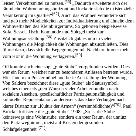
[66]
leisten Verkehrsmittel zu nutzen.
„Dadurch erweiterte sich der
räumliche Wahrnehmungshorizont und lockerte sich die existenzielle
[67]
Verankerung im Quartier“
. Auch das Wohnen veränderte sich
und gab mehr Möglichkeiten zur Individualisierung und ähnelte dem
Wohnverhalten des Kleinbürgertums. So gehörten beispielsweise
Sofa, Sessel, Tisch, Kommode und Spiegel meist zur
[68]
Wohnungsausstattung.
Zusätzlich gab es nun in vielen
Wohnungen die Möglichkeit die Wohnungen abzuschließen. Dies
führte dazu, dass sich die Begegnungen mit Nachbarn immer mehr
[69]
vom Hof in die Wohnung verlagerten.
Oft konnte auch eine sog. „gute Stube“ vorgefunden werden. Dies
war ein Raum, welcher nur zu besonderen Anlässen betreten wurde.
Hier fand man Polstermöbel und beste Ausstattung der Wohnung.
Von Saldern bezeichnet diese „gute Stube“ als Statussymbol,
welches einerseits „den Wunsch vieler Arbeiterfamilien nach
sozialem Ansehen, gesellschaftlicher Partizipationsfähigkeit und
kultureller Repräsentation, andererseits das klare Verlangen nach
[70]
klarer Distanz zur „Kultur der Armen“ (versinnbildlichte)“
. Paul
Bröcker kritisierte die „gute Stube“ 1908: „So ist die Stube
keineswegs eine Wohnstube, sondern ein toter Raum, der unnütz
den Platz wegnimmt, meist auf Kosten der gesunden
[71]
Schlafgelegenheit“
.