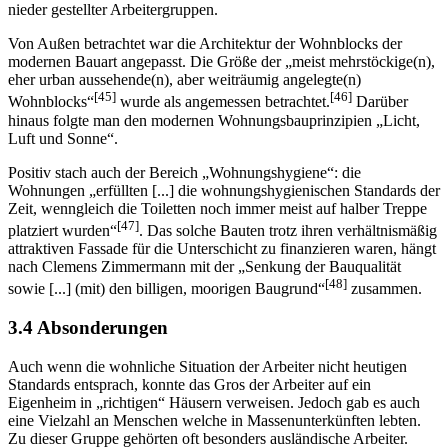
nieder gestellter Arbeitergruppen.
Von Außen betrachtet war die Architektur der Wohnblocks der
modernen Bauart angepasst. Die Größe der „meist mehrstöckige(n),
eher urban aussehende(n), aber weiträumig angelegte(n)
[45]
[46]
Wohnblocks“
wurde als angemessen betrachtet.
Darüber
hinaus folgte man den modernen Wohnungsbauprinzipien „Licht,
Luft und Sonne“.
Positiv stach auch der Bereich „Wohnungshygiene“: die
Wohnungen „erfüllten [...] die wohnungshygienischen Standards der
Zeit, wenngleich die Toiletten noch immer meist auf halber Treppe
[47]
platziert wurden“
. Das solche Bauten trotz ihren verhältnismäßig
attraktiven Fassade für die Unterschicht zu finanzieren waren, hängt
nach Clemens Zimmermann mit der „Senkung der Bauqualität
[48]
sowie [...] (mit) den billigen, moorigen Baugrund“
zusammen.
3.4 Absonderungen
Auch wenn die wohnliche Situation der Arbeiter nicht heutigen
Standards entsprach, konnte das Gros der Arbeiter auf ein
Eigenheim in „richtigen“ Häusern verweisen. Jedoch gab es auch
eine Vielzahl an Menschen welche in Massenunterkünften lebten.
Zu dieser Gruppe gehörten oft besonders ausländische Arbeiter.