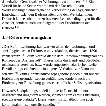
[33]
dauerhaften Genuß solcher Wohnungen zu kommen“
. Ein
Vorteil für beide Seiten war die mit der Entstehung von
Werkssiedlungen einhergehende Verbesserung der hygienischen
Einrichtung, z.B. den Badeanstalten und den Werkskantinen.
Dadurch kam es nicht nur zu besseren Lebensbedingungen für die
Arbeiter, sondern auch zur Steigerung der Produktivität des
[34]
Betriebs.
3.3 Reformwohnungsbau
„Der Reformwohnungsbau war vor allem den wohnungs- und
sozialhygienischen Diskursen zu verdanken, die sich nach 1890
[35]
verstärkten“
. Zum Vorbild diente dem Reformwohnungsbau das
Konzept der „Gartenstadt“. Dieses sollte das Land- und Stadtleben
miteinander vereinen, bzw. wurde angestrebt, „das Leben weiter
Bevölkerungsschichten in ein engeres Verhältnis zur Natur zu
[36]
setzen“
. Zum Gartenstadtkonzept gehörte jedoch nicht nur die
Etablierung gesunder Lebensverhältnisse, sondern auch die
Förderung zur Entstehung genossenschaftlicher Selbstorganisation.
Howards Stadtplanungsmodell konnte in Deutschland nur
unzureichend umgesetzt werden, vielmehr kam es zur Entstehung
sog. „Gartenvorstädte“. Diese waren wirtschaftlich, wie auch
[37]
kommunalpolitisch unselbstständig.