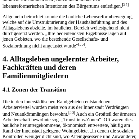
[54]
lebensreformerischen Intentionen des Bürgertums entledigen.
Allgemein betrachtet konnte die bauliche Lebensreformbewegung,
welche auf die Umstrukturierung der Haushaltsführung und des
Alltagslebens abzielte, im baulichen Bereich weitestgehend nicht
durchgesetzt werden. „Ihre bedeutendsten Ergebnisse lagen auf
jenen Gebieten, wo die bestehende Gesellschafts- und
[55]
Sozialordnung nicht angetastet wurde“
.
4. Alltagsleben ungelernter Arbeiter,
Fachkräften und deren
Familienmitgliedern
4.1 Zonen der Transition
Die in den innerstädtischen Randgebieten entstandenen
Arbeiterviertel wurden meist von aus der Innenstadt Verdrängten
[56]
und Neuankömmlingen bewohnt.
Auch ein Großteil der ärmeren
Arbeiterschaft bewohnte sog. „Transitions-Zonen“. Oft waren dies
bauliche heruntergekommene, ökonomisch entwertete, häufig am
Rand der Innenstadt gelegene Wohngebiete, „in denen die sozialen
Kontrollen weniger dicht sind, wo Alteingesessene und Zuwanderer,