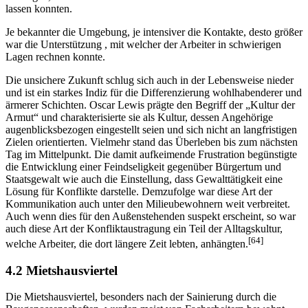
lassen konnten.
Je bekannter die Umgebung, je intensiver die Kontakte, desto größer
war die Unterstützung , mit welcher der Arbeiter in schwierigen
Lagen rechnen konnte.
Die unsichere Zukunft schlug sich auch in der Lebensweise nieder
und ist ein starkes Indiz für die Differenzierung wohlhabenderer und
ärmerer Schichten. Oscar Lewis prägte den Begriff der „Kultur der
Armut“ und charakterisierte sie als Kultur, dessen Angehörige
augenblicksbezogen eingestellt seien und sich nicht an langfristigen
Zielen orientierten. Vielmehr stand das Überleben bis zum nächsten
Tag im Mittelpunkt. Die damit aufkeimende Frustration begünstigte
die Entwicklung einer Feindseligkeit gegenüber Bürgertum und
Staatsgewalt wie auch die Einstellung, dass Gewalttätigkeit eine
Lösung für Konflikte darstelle. Demzufolge war diese Art der
Kommunikation auch unter den Milieubewohnern weit verbreitet.
Auch wenn dies für den Außenstehenden suspekt erscheint, so war
auch diese Art der Konfliktaustragung ein Teil der Alltagskultur,
[64]
welche Arbeiter, die dort längere Zeit lebten, anhängten.
4.2 Mietshausviertel
Die Mietshausviertel, besonders nach der Sainierung durch die