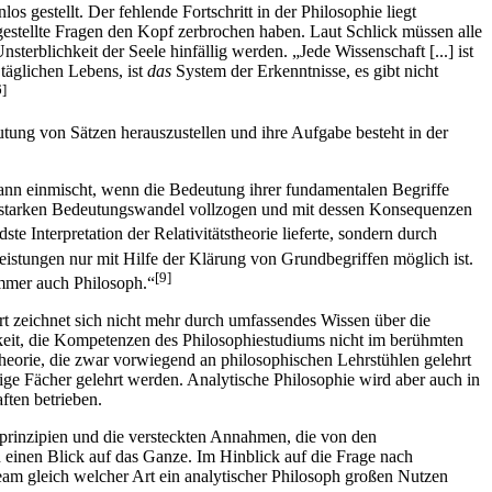
 gestellt. Der fehlende Fortschritt in der Philosophie liegt
estellte Fragen den Kopf zerbrochen haben. Laut Schlick müssen alle
rblichkeit der Seele hinfällig werden. „Jede Wissenschaft [...] ist
täglichen Lebens, ist
das
System der Erkenntnisse, es gibt nicht
6]
eutung von Sätzen herauszustellen und ihre Aufgabe besteht in der
ann einmischt, wenn die Bedeutung ihrer fundamentalen Begriffe
inen starken Bedeutungswandel vollzogen und mit dessen Konsequenzen
te Interpretation der Relativitätstheorie lieferte, sondern durch
Leistungen nur mit Hilfe der Klärung von Grundbegriffen möglich ist.
[9]
immer auch Philosoph.“
rt zeichnet sich nicht mehr durch umfassendes Wissen über die
gkeit, die Kompetenzen des Philosophiestudiums nicht im berühmten
theorie, die zwar vorwiegend an philosophischen Lehrstühlen gelehrt
e Fächer gelehrt werden. Analytische Philosophie wird aber auch in
ften betrieben.
dprinzipien und die versteckten Annahmen, die von den
n einen Blick auf das Ganze. Im Hinblick auf die Frage nach
am gleich welcher Art ein analytischer Philosoph großen Nutzen