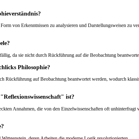
phieverständnis?
che Form von Erkenntnissen zu analysieren und Darstellungsweisen zu ver
ele?
infällig, da sie nicht durch Rückführung auf die Beobachtung beantwort
chlicks Philosophie?
rch Rückführung auf Beobachtung beantwortet werden, wodurch klassis
 "Reflexionswissenschaft" ist?
steckten Annahmen, die von den Einzelwissenschaften oft unhinterfragt
e?
 Wittgenstein, deren Arbeiten die moderne Logik revolutionierten.