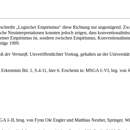
schreibt „Logischer Empirismus“ diese Richtung nur ungenügend. Zwar
sche Neuinterpretationen konnten jedoch zeigen, dass konventionalisti
e reiner Empirismus ist, sondern zwischen Empirismus, Konventionalism
ridge 1999.
k der Vernunft.
Unveröffentlichter Vortrag, gehalten an der Universit
n: Erkenntnis Bd. 1, S.4-11, hier 6. Erscheint in: MSGA I–VI, hrg. vo
GA I–II, hrsg. von Fynn Ole Engler und Matthias Neuber, Springer, 