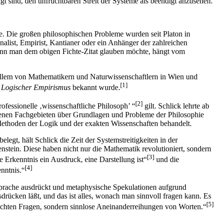
gt sind, den unfruchtbaren Streit der Systeme als beendigt anzusehen.
be. Die großen philosophischen Probleme wurden seit Platon in
nalist, Empirist, Kantianer oder ein Anhänger der zahlreichen
 wenn man dem obigen Fichte-Zitat glauben möchte, hängt vom
allem von Mathematikern und Naturwissenschaftlern in Wien und
[1]
f
Logischer Empirismus
bekannt wurde.
[2]
ofessionelle ‚wissenschaftliche Philosoph’ “
gilt. Schlick lehrte ab
edenen Fachgebieten über Grundlagen und Probleme der Philosophie
Methoden der Logik und der exakten Wissenschaften behandelt.
elegt, hält Schlick die Zeit der Systemstreitigkeiten in der
stein. Diese haben nicht nur die Mathematik revolutioniert, sondern
[3]
e Erkenntnis ein Ausdruck, eine Darstellung ist“
und die
[4]
nntnis.“
 Sprache ausdrückt und metaphysische Spekulationen aufgrund
drücken läßt, und das ist alles, wonach man sinnvoll fragen kann. Es
[5]
e echten Fragen, sondern sinnlose Aneinanderreihungen von Worten.“