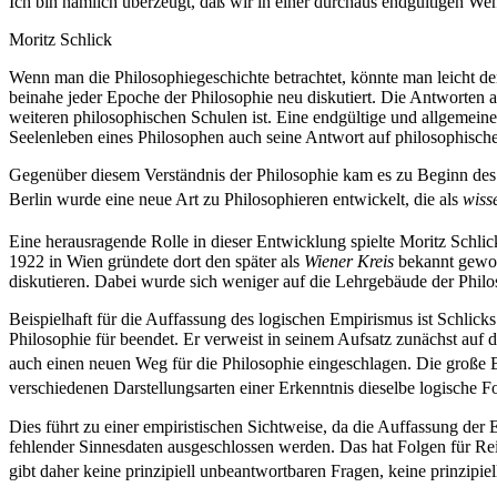
Ich bin nämlich überzeugt, daß wir in einer durchaus endgültigen Wen
Moritz Schlick
Wenn man die Philosophiegeschichte betrachtet, könnte man leicht de
beinahe jeder Epoche der Philosophie neu diskutiert. Die Antworten a
weiteren philosophischen Schulen ist. Eine endgültige und allgemein
Seelenleben eines Philosophen auch seine Antwort auf philosophisch
Gegenüber diesem Verständnis der Philosophie kam es zu Beginn des
Berlin wurde eine neue Art zu Philosophieren entwickelt, die als
wiss
Eine herausragende Rolle in dieser Entwicklung spielte Moritz Schlick
1922 in Wien gründete dort den später als
Wiener Kreis
bekannt gew
diskutieren. Dabei wurde sich weniger auf die Lehrgebäude der Phil
Beispielhaft für die Auffassung des logischen Empirismus ist Schlick
Philosophie für beendet. Er verweist in seinem Aufsatz zunächst auf
auch einen neuen Weg für die Philosophie eingeschlagen. Die große Be
verschiedenen Darstellungsarten einer Erkenntnis dieselbe logische 
Dies führt zu einer empiristischen Sichtweise, da die Auffassung de
fehlender Sinnesdaten ausgeschlossen werden. Das hat Folgen für Reic
gibt daher keine prinzipiell unbeantwortbaren Fragen, keine prinzipi