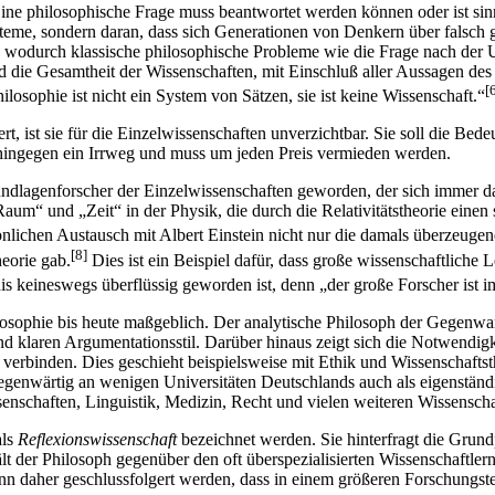
ne philosophische Frage muss beantwortet werden können oder ist sinnlos
eme, sondern daran, dass sich Generationen von Denkern über falsch g
durch klassische philosophische Probleme wie die Frage nach der Unste
 die Gesamtheit der Wissenschaften, mit Einschluß aller Aussagen des 
[
losophie ist nicht ein System von Sätzen, sie ist keine Wissenschaft.“
t, ist sie für die Einzelwissenschaften unverzichtbar. Sie soll die Bed
hingegen ein Irrweg und muss um jeden Preis vermieden werden.
undlagenforscher der Einzelwissenschaften geworden, der sich immer d
 „Raum“ und „Zeit“ in der Physik, die durch die Relativitätstheorie e
önlichen Austausch mit Albert Einstein nicht nur die damals überzeugends
[8]
heorie gab.
Dies ist ein Beispiel dafür, dass große wissenschaftliche 
nis keineswegs überflüssig geworden ist, denn „der große Forscher ist 
ilosophie bis heute maßgeblich. Der analytische Philosoph der Gegenwa
nd klaren Argumentationsstil. Darüber hinaus zeigt sich die Notwendi
 verbinden. Dies geschieht beispielsweise mit Ethik und Wissenschafts
nwärtig an wenigen Universitäten Deutschlands auch als eigenständig
nschaften, Linguistik, Medizin, Recht und vielen weiteren Wissenscha
als
Reflexionswissenschaft
bezeichnet werden. Sie hinterfragt die Grun
t der Philosoph gegenüber den oft überspezialisierten Wissenschaftler
 daher geschlussfolgert werden, dass in einem größeren Forschungste