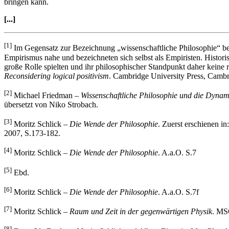
bringen kann.
[...]
[1]
Im Gegensatz zur Bezeichnung „wissenschaftliche Philosophie“ be
Empirismus nahe und bezeichneten sich selbst als Empiristen. Histori
große Rolle spielten und ihr philosophischer Standpunkt daher kein
Reconsidering logical positivism
. Cambridge University Press, Camb
[2]
Michael Friedman –
Wissenschaftliche Philosophie und die Dynami
übersetzt von Niko Strobach.
[3]
Moritz Schlick –
Die Wende der Philosophie
. Zuerst erschienen i
2007, S.173-182.
[4]
Moritz Schlick –
Die Wende der Philosophie
. A.a.O. S.7
[5]
Ebd.
[6]
Moritz Schlick –
Die Wende der Philosophie
. A.a.O. S.7f
[7]
Moritz Schlick –
Raum und Zeit in der gegenwärtigen Physik
. MS
[8]