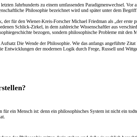
 letzten Jahrhunderts zu einem umfassenden Paradigmenwechsel. Vor 
ssenschaftliche Philosophie bezeichnet wird und später unter dem Begri
, der für den Wiener-Kreis-Forscher Michael Friedman als „der erste prof
ordenen Schlick-Zirkel, in dem zahlreiche Wissenschaftler aus versch
osophiegeschichte bezogen, sondern philosophische Probleme mit den 
 Aufsatz Die Wende der Philosophie. Wie das anfangs angeführte Zitat bel
 die Entwicklungen der modernen Logik durch Frege, Russell und Wittge
rstellen?
für ein Mensch ist: denn ein philosophisches System ist nicht ein to
at.