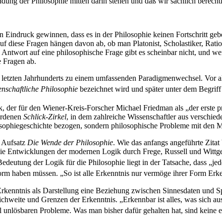
dung der Philosophie mitten darin stehen und daß wir sachlich berechti
n Eindruck gewinnen, dass es in der Philosophie keinen Fortschritt ge
uf diese Fragen hängen davon ab, ob man Platonist, Scholastiker, Ratio
e Antwort auf eine philosophische Frage gibt es scheinbar nicht, und
e Fragen ab.
 letzten Jahrhunderts zu einem umfassenden Paradigmenwechsel. Vor 
enschaftliche Philosophie
bezeichnet wird und später unter dem Begrif
, der für den Wiener-Kreis-Forscher Michael Friedman als „der erste pr
ordenen
Schlick-Zirkel
, in dem zahlreiche Wissenschaftler aus verschi
osophiegeschichte bezogen, sondern philosophische Probleme mit den 
s Aufsatz
Die Wende der Philosophie
. Wie das anfangs angeführte Zitat b
 die Entwicklungen der modernen Logik durch Frege, Russell und Wittgen
deutung der Logik für die Philosophie liegt in der Tatsache, dass „jed
Form haben müssen. „So ist alle Erkenntnis nur vermöge ihrer Form Erke
r Erkenntnis als Darstellung eine Beziehung zwischen Sinnesdaten und
hweite und Grenzen der Erkenntnis. „Erkennbar ist alles, was sich aus
ell unlösbaren Probleme. Was man bisher dafür gehalten hat, sind kein