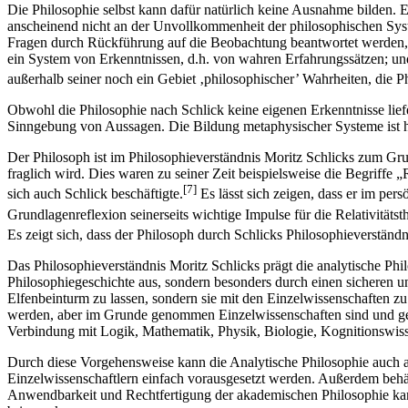
Die Philosophie selbst kann dafür natürlich keine Ausnahme bilden. Ei
anscheinend nicht an der Unvollkommenheit der philosophischen Syst
Fragen durch Rückführung auf die Beobachtung beantwortet werden, wo
ein System von Erkenntnissen, d.h. von wahren Erfahrungssätzen; und
außerhalb seiner noch ein Gebiet ‚philosophischer’ Wahrheiten, die Phi
Obwohl die Philosophie nach Schlick keine eigenen Erkenntnisse liefer
Sinngebung von Aussagen. Die Bildung metaphysischer Systeme ist 
Der Philosoph ist im Philosophieverständnis Moritz Schlicks zum Gr
fraglich wird. Dies waren zu seiner Zeit beispielsweise die Begriffe
[7]
sich auch Schlick beschäftigte.
Es lässt sich zeigen, dass er im pers
Grundlagenreflexion seinerseits wichtige Impulse für die Relativitätst
Es zeigt sich, dass der Philosoph durch Schlicks Philosophieverständ
Das Philosophieverständnis Moritz Schlicks prägt die analytische Ph
Philosophiegeschichte aus, sondern besonders durch einen sicheren u
Elfenbeinturm zu lassen, sondern sie mit den Einzelwissenschaften zu
werden, aber im Grunde genommen Einzelwissenschaften sind und gege
Verbindung mit Logik, Mathematik, Physik, Biologie, Kognitionswisse
Durch diese Vorgehensweise kann die Analytische Philosophie auch 
Einzelwissenschaftlern einfach vorausgesetzt werden. Außerdem behäl
Anwendbarkeit und Rechtfertigung der akademischen Philosophie kann