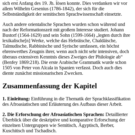
sich erst Anfang des 19. Jh. lösen konnte. Dies verdanken wir vor
allem Wilhelm Gesenius (1786-1842), der sich für die
Selbstständigkeit der semitischen Sprachwissenschaft einsetzte.
Auch andere orientalische Sprachen wurden schon während und
nach der Reformationszeit mit großem Interesse studiert. Johann
Bustorf (1564-1629) und sein Sohn (1599-1664) „legten durch ihre
lexikalische[n] Werke, welche das Hebräische, Chaldäische,
Talmudische, Rabbinische und Syrische umfassen, ein höchst
ehrenwerthes Zeugnis ihrer, wenn auch nicht sehr intensiven, doch
überaus extensiven Kenntnis dieses Zweiges der Philologie ab“
(Benfey 1869:218). Die erste Arabische Grammatik wurde schon
1505 von Peter von Alcala in Spanien verfasst. Doch auch dies
diente zunächst missionarischen Zwecken.
Zusammenfassung der Kapitel
1. Einleitung:
Einführung in die Thematik der Sprachklassifikation
des Afroasiatischen und Erläuterung des Aufbaus dieser Arbeit.
2. Die Erforschung der Afroasiatischen Sprachen:
Detaillierter
Überblick über die deskriptive und komparative Erforschung der
einzelnen Untergruppen wie Semitisch, Ägyptisch, Berber,
Kuschitisch und Tschadisch.