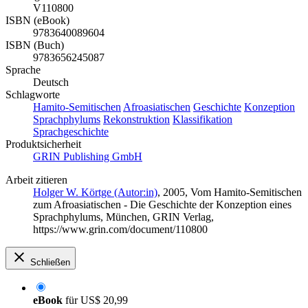
V110800
ISBN (eBook)
9783640089604
ISBN (Buch)
9783656245087
Sprache
Deutsch
Schlagworte
Hamito-Semitischen
Afroasiatischen
Geschichte
Konzeption
Sprachphylums
Rekonstruktion
Klassifikation
Sprachgeschichte
Produktsicherheit
GRIN Publishing GmbH
Arbeit zitieren
Holger W. Körtge (Autor:in)
, 2005, Vom Hamito-Semitischen
zum Afroasiatischen - Die Geschichte der Konzeption eines
Sprachphylums, München, GRIN Verlag,
https://www.grin.com/document/110800
Schließen
eBook
für
US$ 20,99