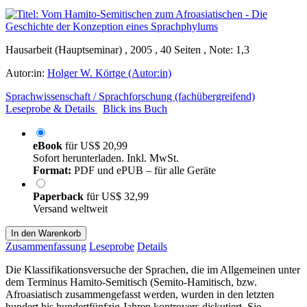
Hausarbeit (Hauptseminar) , 2005 , 40 Seiten , Note: 1,3
Autor:in:
Holger W. Körtge (Autor:in)
Sprachwissenschaft / Sprachforschung (fachübergreifend)
Leseprobe & Details
Blick ins Buch
eBook
für
US$ 20,99
Sofort herunterladen. Inkl. MwSt.
Format:
PDF und ePUB – für alle Geräte
Paperback
für
US$ 32,99
Versand weltweit
In den Warenkorb
Zusammenfassung
Leseprobe
Details
Die Klassifikationsversuche der Sprachen, die im Allgemeinen unter
dem Terminus Hamito-Semitisch (Semito-Hamitisch, bzw.
Afroasiatisch zusammengefasst werden, wurden in den letzten
hundert bis hundertfünfzig Jahren kontrovers diskutiert. Sie