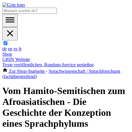
de
en
es
fr
Shop
GRIN Website
Texte veröffentlichen, Rundum-Service genießen
Zur Shop-Startseite
›
Sprachwissenschaft / Sprachforschung
(fachübergreifend)
Vom Hamito-Semitischen zum
Afroasiatischen - Die
Geschichte der Konzeption
eines Sprachphylums