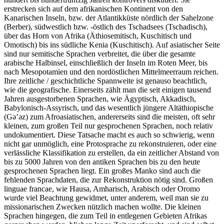
erstrecken sich auf dem afrikanischen Kontinent von den
Kanarischen Inseln, bzw. der Atlantikküste nördlich der Sahelzone
(Berber), südwestlich bzw. -östlich des Tschadsees (Tschadisch),
über das Horn von Afrika (Äthiosemitisch, Kuschitisch und
Omotisch) bis ins südliche Kenia (Kuschitisch). Auf asiatischer Seite
sind nur semitische Sprachen verbreitet, die über die gesamte
arabische Halbinsel, einschließlich der Inseln im Roten Meer, bis
nach Mesopotamien und den nordöstlichen Mittelmeerraum reichen.
Ihre zeitliche / geschichtliche Spannweite ist genauso beachtlich,
wie die geografische. Einerseits zählt man die seit einigen tausend
Jahren ausgestorbenen Sprachen, wie Ägyptisch, Akkadisch,
Babylonisch-Assyrisch, und das wesentlich jüngere Altäthiopische
(Gə’əz) zum Afroasiatischen, andererseits sind die meisten, oft sehr
kleinen, zum großen Teil nur gesprochenen Sprachen, noch relativ
undokumentiert. Diese Tatsache macht es auch so schwierig, wenn
nicht gar unmöglich, eine Protosprache zu rekonstruieren, oder eine
verlässliche Klassifikation zu erstellen, da ein zeitlicher Abstand von
bis zu 5000 Jahren von den antiken Sprachen bis zu den heute
gesprochenen Sprachen liegt. Ein großes Manko sind auch die
fehlenden Sprachdaten, die zur Rekonstruktion nötig sind. Großen
linguae francae, wie Hausa, Amharisch, Arabisch oder Oromo
wurde viel Beachtung gewidmet, unter anderem, weil man sie zu
missionarischen Zwecken nützlich machen wollte. Die kleinen
Sprachen hingegen, die zum Teil in entlegenen Gebieten Afrikas