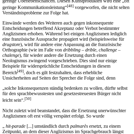
geringe Überlebenschancen. Diesen Kunstprodukten wird eine „oft
[48]
geringe Kommunikationsleistung“
vorgeworfen, die nicht selten
Verständnisprobleme zur Folge hat.
Einwände werden des Weiteren auch gegen inkonsequente
Entscheidungen betreffend Akzeptanz oder Verbot bestimmter
Anglizismen erhoben. Während bei einigen Anglizismen lediglich
eine französische Aussprache propagiert wird (beispielsweise für
drugstore
), wird für andere eine Anpassung an die französische
Orthographie (wie im Falle von
dribbling – drible
,
challenge –
chalenge
), für wieder andere die Ersetzung durch einen
Neologismus zwingend vorgeschrieben. Dies sind nur einige
Beispiele für widersprüchliche Entscheidungen in diesem
[49]
Bereich
, doch es gilt festzuhalten, dass erhebliche
Unsicherheiten auf Seiten der Sprecher die Folge sind, denn
„solche Inkonsequenzen ständig bedenken zu wollen, dürfte selbst
für den sprachbewusstesten und gesetzestreuesten Bürger nicht
[50]
leicht sein“.
Nicht zuletzt wird beanstandet, dass die Ersetzung unerwünschter
Anglizismen oft erst völlig verspätet erfolgt. So wurde
„
hit-parade
[...] umständlich durch
palmarès
ersetzt, zu einem
Zeitpunkt, an dem dieser Anglizismus im Sprachgebrauch längst