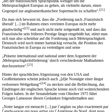
„bei der französischen Sprachpolitik weniger um die
Mehrsprachigkeit Europas zu gehen, als vielmehr darum, einen
[21]
Gegenpol zur angloamerikanischen Supermacht zu schaffen“.
Da man sich bewusst ist, dass die „Forderung nach ,Französisch
überall‘ [...] im Rahmen eines vereinten Europas nicht mehr
[22]
glaubwürdig“
und auch nicht mehr zeitgemäß ist, und dass das
Französische sein früheres Prestige längst eingebüßt hat, stützt man
sich nun also scheinbar auf die Forderung nach Mehrsprachigkeit.
Dennoch wird noch immer hartnäckig versucht, die Position des
Französischen in Europa zu verteidigen und seine
„Präsenz international und national unter dem Argument der
,Mehrsprachigkeitsförderung‘ durch verschiedenste Maßnahmen
[23]
durchzusetzen“.
Hinter der sprachlichen Abgrenzung von den USA und
Großbritannien scheint jedoch auch „[d]ie Nostalgie einer längst
[24]
verlorenen Weltgeltung“
zu stecken und die Befürchtung, das
Eindringen der englischen Sprache könne noch viel weitreichendere
Folgen haben. In der Senatsdebatte vom Oktober 1975 führt
Georges Lamousse diesen Gedanken folgendermaßen aus:
„Notre langue est menacée [...] par l´anglais ou plus exactement par
l´anglo-saxon qui nous arrive via l´Amérique du Nord, dont nous