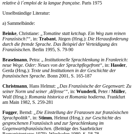
relative à l´emploi de la langue française.
Paris 1975
Unselbständige Literatur:
a) Sammelbände:
Beinke
, Christiane:
„Tomatine statt ketchup. Ein Weg zum reinen
Französisch?“
, in:
Trabant
, Jürgen (Hrsg.):
Die Herausforderung
durch die fremde Sprache. Das Beispiel der Verteidigung des
Französischen
. Berlin 1995, S. 79-90
Braselmann
, Petra: „
Institutionelle Sprachlenkung in Frankreich:
neue Wege. Oder: Neues von der Sprachpflegefront“
, in:
Hassler
,
Gerda (Hrsg.):
Texte und Institutionen in der Geschichte der
französischen Sprache
. Bonn 2001, S. 165-187
Christmann
, Hans Helmut:
„Das Französische der Gegenwart: Zu
seiner Norm und seiner ‚défense‘“
, in:
Wunderli
, Peter /
Müller
,
Wulf (Hrsg.):
Romania historica et Romania hodierna
. Frankfurt
am Main 1982, S. 259-281
Fugger
, Bernd:
„Die Einstellung der Franzosen zur französischen
Sprachpolitik“
, in:
Stimm
, Helmut (Hrsg.):
zur Geschichte des
gesprochenen Französisch und zur Sprachlenkung im
Gegenwartsfranzösischen.
(Beiträge des Saarbrücker
Romanistentages 1979). Wiesbaden 1980, S. 58-78