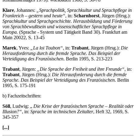
Klare
, Johannes:
„Sprachpolitik, Sprachkultur und Sprachpflege in
Frankreich – gestern und heute“
, in:
Scharnhorst
, Jürgen (Hrsg.):
Sprachkultur und Sprachgeschichte. Herausbildung und Förderung
von Sprachbewußtsein und wissenschaftlicher Sprachpflege in
Europa.
(Sprache - System und Tätigkeit Band 30). Frankfurt am
Main 20022, S. 13-45
Marek
, Yves:
„La loi Toubon“
, in:
Trabant
, Jürgen (Hrsg.):
Die
Herausforderung durch die fremde Sprache. Das Beispiel der
Verteidigung des Französischen
. Berlin 1995, S. 213-223
Trabant
, Jürgen:
„Die Sprache der Freiheit und ihre Freunde“
, in:
Trabant
, Jürgen (Hrsg.):
Die Herausforderung durch die fremde
Sprache. Das Beispiel der Verteidigung des Französischen
. Berlin
1995, S. 175-191
b) Fachzeitschriften:
Söll
, Ludwig: „
Die Krise der französischen Sprache – Realität oder
Illusion?“
, in:
Sprache im technischen Zeitalter
, Heft 32, 1969, S.
345-357
[...]