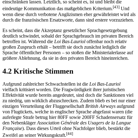
einschränken lassen. Letztlich, so scheint es, ist und bleibt die
[43]
eindeutige Kommunikation das maßgeblichen Kriterium.
Und
wenn diese durch verbotene Anglizismen eher gewährleistet wird als
durch die französischen Ersatzworte, dann sind erstere vorzuziehen.
Es scheint, dass die Akzeptanz gesetzlicher Sprachgesetzgebung
deutlich schwindet, sobald der Sprachgebrauch im privaten Bereich
betroffen ist. Während die
Loi Bas-Lauriol
offenbar noch relativ
großen Zuspruch erhält – betrifft sie doch zunächst lediglich die
Sprache öffentlicher Personen – so stoßen die Ministerialerlasse auf
größere Ablehnung, da sie in den privaten Bereich hineinreichen.
4.2 Kritische Stimmen
Aufgrund zahlreicher Schwachstellen ist die
Loi Bas-Lauriol
vielfach kritisiert worden. Die Fragwürdigkeit ihrer juristischen
Effektivität wurde bereits angedeutet, sind doch die Sanktionen viel
zu niedrig, um wirklich abzuschrecken. Zudem blieb es bei nur einer
einzigen Verurteilung der Fluggesellschaft
British Airways
aufgrund
von Flugtickets, welche in englischer Sprache abgefasst waren (die
auferlegte Strafe betrug hier 80FF sowie 200FF Schadensersatz für
den Nebenkläger
Association Générale des Usagers de la Langue
Française
). Dass dieses Urteil ohne Nachfolger blieb, bestärkt die
[44]
Zweifel an seiner Wirkungskraft.