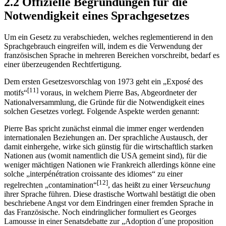
2.2 Offizielle Begründungen für die
Notwendigkeit eines Sprachgesetzes
Um ein Gesetz zu verabschieden, welches reglementierend in den
Sprachgebrauch eingreifen will, indem es die Verwendung der
französischen Sprache in mehreren Bereichen vorschreibt, bedarf es
einer überzeugenden Rechtfertigung.
Dem ersten Gesetzesvorschlag von 1973 geht ein „Exposé des
[11]
motifs“
voraus, in welchem Pierre Bas, Abgeordneter der
Nationalversammlung, die Gründe für die Notwendigkeit eines
solchen Gesetzes vorlegt. Folgende Aspekte werden genannt:
Pierre Bas spricht zunächst einmal die immer enger werdenden
internationalen Beziehungen an. Der sprachliche Austausch, der
damit einhergehe, wirke sich günstig für die wirtschaftlich starken
Nationen aus (womit namentlich die USA gemeint sind), für die
weniger mächtigen Nationen wie Frankreich allerdings könne eine
solche „interpénétration croissante des idiomes“ zu einer
[12]
regelrechten „contamination“
, das heißt zu einer
Verseuchung
ihrer Sprache führen. Diese drastische Wortwahl bestätigt die oben
beschriebene Angst vor dem Eindringen einer fremden Sprache in
das Französische. Noch eindringlicher formuliert es Georges
Lamousse in einer Senatsdebatte zur „Adoption d´une proposition