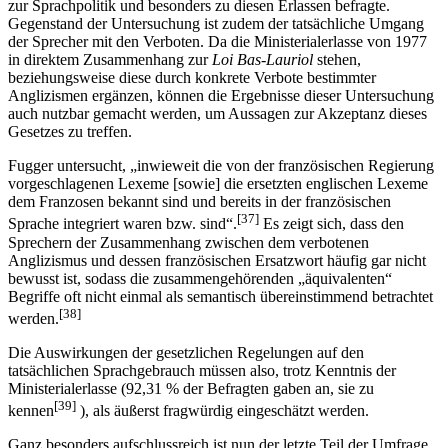
zur Sprachpolitik und besonders zu diesen Erlassen befragte.
Gegenstand der Untersuchung ist zudem der tatsächliche Umgang
der Sprecher mit den Verboten. Da die Ministerialerlasse von 1977
in direktem Zusammenhang zur
Loi Bas-Lauriol
stehen,
beziehungsweise diese durch konkrete Verbote bestimmter
Anglizismen ergänzen, können die Ergebnisse dieser Untersuchung
auch nutzbar gemacht werden, um Aussagen zur Akzeptanz dieses
Gesetzes zu treffen.
Fugger untersucht, „inwieweit die von der französischen Regierung
vorgeschlagenen Lexeme [sowie] die ersetzten englischen Lexeme
dem Franzosen bekannt sind und bereits in der französischen
[37]
Sprache integriert waren bzw. sind“.
Es zeigt sich, dass den
Sprechern der Zusammenhang zwischen dem verbotenen
Anglizismus und dessen französischen Ersatzwort häufig gar nicht
bewusst ist, sodass die zusammengehörenden „äquivalenten“
Begriffe oft nicht einmal als semantisch übereinstimmend betrachtet
[38]
werden.
Die Auswirkungen der gesetzlichen Regelungen auf den
tatsächlichen Sprachgebrauch müssen also, trotz Kenntnis der
Ministerialerlasse (92,31 % der Befragten gaben an, sie zu
[39]
kennen
), als äußerst fragwürdig eingeschätzt werden.
Ganz besonders aufschlussreich ist nun der letzte Teil der Umfrage