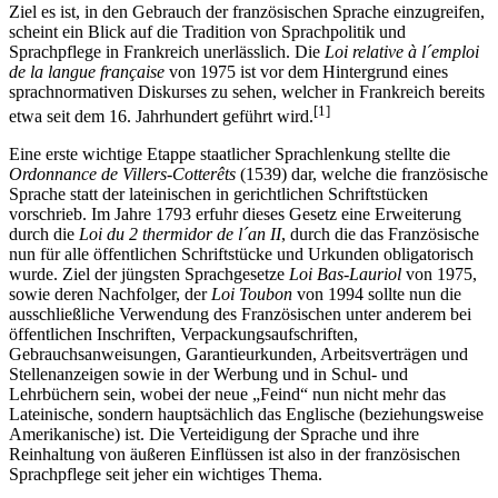
Ziel es ist, in den Gebrauch der französischen Sprache einzugreifen,
scheint ein Blick auf die Tradition von Sprachpolitik und
Sprachpflege in Frankreich unerlässlich. Die
Loi relative à l´emploi
de la langue française
von 1975 ist vor dem Hintergrund eines
sprachnormativen Diskurses zu sehen, welcher in Frankreich bereits
[1]
etwa seit dem 16. Jahrhundert geführt wird.
Eine erste wichtige Etappe staatlicher Sprachlenkung stellte die
Ordonnance de Villers-Cotterêts
(1539) dar, welche die französische
Sprache statt der lateinischen in gerichtlichen Schriftstücken
vorschrieb. Im Jahre 1793 erfuhr dieses Gesetz eine Erweiterung
durch die
Loi du 2 thermidor de l´an II
, durch die das Französische
nun für alle öffentlichen Schriftstücke und Urkunden obligatorisch
wurde. Ziel der jüngsten Sprachgesetze
Loi Bas-Lauriol
von 1975,
sowie deren Nachfolger, der
Loi Toubon
von 1994 sollte nun die
ausschließliche Verwendung des Französischen unter anderem bei
öffentlichen Inschriften, Verpackungsaufschriften,
Gebrauchsanweisungen, Garantieurkunden, Arbeitsverträgen und
Stellenanzeigen sowie in der Werbung und in Schul- und
Lehrbüchern sein, wobei der neue „Feind“ nun nicht mehr das
Lateinische, sondern hauptsächlich das Englische (beziehungsweise
Amerikanische) ist. Die Verteidigung der Sprache und ihre
Reinhaltung von äußeren Einflüssen ist also in der französischen
Sprachpflege seit jeher ein wichtiges Thema.