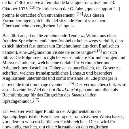
de loi n° 367 relative à l´emploi de la langue française“ am 23.
[13]
Oktober 1975.
Er spricht von der Gefahr, „que cet apport [...]
[14]
prenne le caractère d´un envahissement“.
Aus diesen
Formulierungen spricht die tief sitzende Furcht vor einem
Überhandnehmen englischen Lehnguts.
Bas führt aus, dass die zunehmende Tendenz, Wörter aus einer
fremden Sprache zu entlehnen (wobei er keineswegs verhüllt, dass
es sich hierbei fast immer um Entlehnungen aus dem Englischen
[15]
handelt), eine „dégradation visible de notre langue“
mit sich
führe. Die Folge seien möglicherweise unklare Formulierungen und
Missverständnisse, welche eine Gefahr für Verbraucher und
Arbeitnehmer darstellten. Daher sei es unerlässlich, ein Gesetz zu
schaffen, welches fremdsprachliches Lehngut und besonders
Anglizismen unterbindet und somit imstande ist, „de proteger le
[16]
citoyen de tout dommage éventuel“.
Der Verbraucherschutz wird
also als zentrales Ziel der
Loi Bas-Lauriol
genannt und dient als
Rechtfertigung für das Eingreifen des Staates in den
[17]
Sprachgebrauch.
Ein weiterer wichtiger Punkt in der Argumentation der
Sprachpfleger ist die Bereicherung des französischen Wortschatzes,
vor allem in wissenschaftlichen Fachbereichen. Diese wird für
notwendig erachtet, um eine Alternative zu den englischen