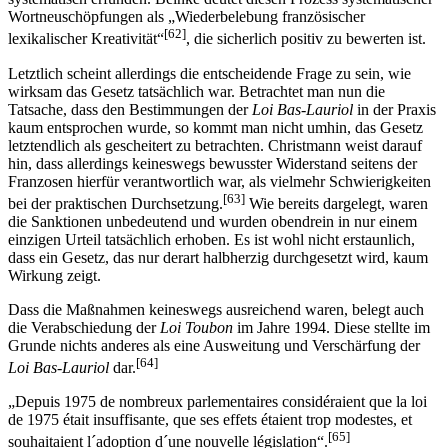
Wortneuschöpfungen als „Wiederbelebung französischer
[62]
lexikalischer Kreativität“
, die sicherlich positiv zu bewerten ist.
Letztlich scheint allerdings die entscheidende Frage zu sein, wie
wirksam das Gesetz tatsächlich war. Betrachtet man nun die
Tatsache, dass den Bestimmungen der
Loi Bas-Lauriol
in der Praxis
kaum entsprochen wurde, so kommt man nicht umhin, das Gesetz
letztendlich als gescheitert zu betrachten. Christmann weist darauf
hin, dass allerdings keineswegs bewusster Widerstand seitens der
Franzosen hierfür verantwortlich war, als vielmehr Schwierigkeiten
[63]
bei der praktischen Durchsetzung.
Wie bereits dargelegt, waren
die Sanktionen unbedeutend und wurden obendrein in nur einem
einzigen Urteil tatsächlich erhoben. Es ist wohl nicht erstaunlich,
dass ein Gesetz, das nur derart halbherzig durchgesetzt wird, kaum
Wirkung zeigt.
Dass die Maßnahmen keineswegs ausreichend waren, belegt auch
die Verabschiedung der
Loi Toubon
im Jahre 1994. Diese stellte im
Grunde nichts anderes als eine Ausweitung und Verschärfung der
[64]
Loi Bas-Lauriol
dar.
„Depuis 1975 de nombreux parlementaires considéraient que la loi
de 1975 était insuffisante, que ses effets étaient trop modestes, et
[65]
souhaitaient l´adoption d´une nouvelle législation“.