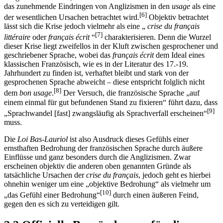
das zunehmende Eindringen von Anglizismen in den
usage
als eine
[6]
der wesentlichen Ursachen betrachtet wird.
Objektiv betrachtet
lässt sich die Krise jedoch vielmehr als eine „
crise du français
[7]
littéraire
oder
français écrit
“
charakterisieren. Denn die Wurzel
dieser Krise liegt zweifellos in der Kluft zwischen gesprochener und
geschriebener Sprache, wobei das
français écrit
dem Ideal eines
klassischen Französisch, wie es in der Literatur des 17.-19.
Jahrhundert zu finden ist, verhaftet bleibt und stark von der
gesprochenen Sprache abweicht – diese entspricht folglich nicht
[8]
dem
bon usage
.
Der Versuch, die französische Sprache „auf
einem einmal für gut befundenen Stand zu fixieren“ führt dazu, dass
[9]
„Sprachwandel [fast] zwangsläufig als Sprachverfall erscheinen“
muss.
Die
Loi Bas-Lauriol
ist also Ausdruck dieses Gefühls einer
ernsthaften Bedrohung der französischen Sprache durch äußere
Einflüsse und ganz besonders durch die Anglizismen. Zwar
erscheinen objektiv die anderen oben genannten Gründe als
tatsächliche Ursachen der
crise du français
, jedoch geht es hierbei
ohnehin weniger um eine „objektive Bedrohung“ als vielmehr um
[10]
„das Gefühl einer Bedrohung“
durch einen äußeren Feind,
gegen den es sich zu verteidigen gilt.