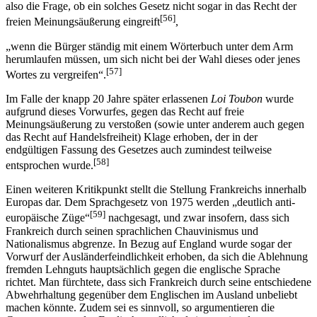
also die Frage, ob ein solches Gesetz nicht sogar in das Recht der
[56]
freien Meinungsäußerung eingreift
,
„wenn die Bürger ständig mit einem Wörterbuch unter dem Arm
herumlaufen müssen, um sich nicht bei der Wahl dieses oder jenes
[57]
Wortes zu vergreifen“.
Im Falle der knapp 20 Jahre später erlassenen
Loi Toubon
wurde
aufgrund dieses Vorwurfes, gegen das Recht auf freie
Meinungsäußerung zu verstoßen (sowie unter anderem auch gegen
das Recht auf Handelsfreiheit) Klage erhoben, der in der
endgültigen Fassung des Gesetzes auch zumindest teilweise
[58]
entsprochen wurde.
Einen weiteren Kritikpunkt stellt die Stellung Frankreichs innerhalb
Europas dar. Dem Sprachgesetz von 1975 werden „deutlich anti-
[59]
europäische Züge“
nachgesagt, und zwar insofern, dass sich
Frankreich durch seinen sprachlichen Chauvinismus und
Nationalismus abgrenze. In Bezug auf England wurde sogar der
Vorwurf der Ausländerfeindlichkeit erhoben, da sich die Ablehnung
fremden Lehnguts hauptsächlich gegen die englische Sprache
richtet. Man fürchtete, dass sich Frankreich durch seine entschiedene
Abwehrhaltung gegenüber dem Englischen im Ausland unbeliebt
machen könnte. Zudem sei es sinnvoll, so argumentieren die