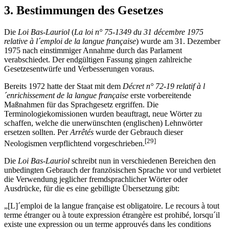
3. Bestimmungen des Gesetzes
Die
Loi Bas-Lauriol
(
La loi n° 75-1349 du 31 décembre 1975
relative à l´emploi de la langue française
) wurde am 31. Dezember
1975 nach einstimmiger Annahme durch das Parlament
verabschiedet. Der endgültigen Fassung gingen zahlreiche
Gesetzesentwürfe und Verbesserungen voraus.
Bereits 1972 hatte der Staat mit dem
Décret n° 72-19 relatif à l
´enrichissement de la langue française
erste vorbereitende
Maßnahmen für das Sprachgesetz ergriffen. Die
Terminologiekomissionen wurden beauftragt, neue Wörter zu
schaffen, welche die unerwünschten (englischen) Lehnwörter
ersetzen sollten. Per
Arrêtés
wurde der Gebrauch dieser
[29]
Neologismen verpflichtend vorgeschrieben.
Die
Loi Bas-Lauriol
schreibt nun in verschiedenen Bereichen den
unbedingten Gebrauch der französischen Sprache vor und verbietet
die Verwendung jeglicher fremdsprachlicher Wörter oder
Ausdrücke, für die es eine gebilligte Übersetzung gibt:
„[L]´emploi de la langue française est obligatoire. Le recours à tout
terme étranger ou à toute expression étrangère est prohibé, lorsqu´il
existe une expression ou un terme approuvés dans les conditions