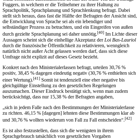
Fuggers, in welchem er die Teilnehmer zu ihrer Haltung zu
Sprachpolitik, Sprachplanung und Sprachlenkung befragt. Dabei
stellt sich heraus, dass fast die Hälfte der Befragten der Ansicht sind,
die Entwicklung von Sprache sei als ein lebendiger und
selbständiger Prozess zu betrachten, und ein Eingreifen von außen
[40]
durch gezielte Sprachplanung sei daher unnötig.
Im Lichte dieser
Aussagen scheint sich die einhellige Akzeptanz der
Loi Bas-Lauriol
durch die französische Öffentlichkeit zu relativieren, wenngleich
natürlich nicht außer Acht gelassen werden darf, dass sich diese
Umfrage nicht explizit auf dieses Gesetz bezieht.
Konkret nach den Ministerialerlassen befragt, urteilen 30,76 %
positiv, 38,45 % dagegen eindeutig negativ (30,76 % enthielten sich
[41]
einer Wertung).
Somit ist tendenziell eine eher negative bis
gleichgültige Einstellung zu den gesetzlichen Regelungen
auszumachen. Dieser Eindruck bestätigt sich, wenn man zudem
berücksichtigt, dass nur 15,38 % der Befragten angaben,
„sich in jedem Falle nach den Bestimmungen der Ministerialerlasse
zu richten. 46,15 % [dagegen] lehnten diese Bestimmungen klar ab
[42]
und 30,76 % wollten wiederum von Fall zu Fall entscheiden“.
Es ist also festzustellen, dass sich die wenigsten in ihrem
Sprachgebrauch tatsächlich von gesetzlichen Vorgaben