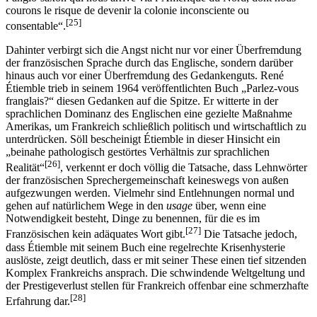
courons le risque de devenir la colonie inconsciente ou
[25]
consentable“.
Dahinter verbirgt sich die Angst nicht nur vor einer Überfremdung
der französischen Sprache durch das Englische, sondern darüber
hinaus auch vor einer Überfremdung des Gedankenguts. René
Étiemble trieb in seinem 1964 veröffentlichten Buch „Parlez-vous
franglais?“ diesen Gedanken auf die Spitze. Er witterte in der
sprachlichen Dominanz des Englischen eine gezielte Maßnahme
Amerikas, um Frankreich schließlich politisch und wirtschaftlich zu
unterdrücken. Söll bescheinigt Étiemble in dieser Hinsicht ein
„beinahe pathologisch gestörtes Verhältnis zur sprachlichen
[26]
Realität“
, verkennt er doch völlig die Tatsache, dass Lehnwörter
der französischen Sprechergemeinschaft keineswegs von außen
aufgezwungen werden. Vielmehr sind Entlehnungen normal und
gehen auf natürlichem Wege in den
usage
über, wenn eine
Notwendigkeit besteht, Dinge zu benennen, für die es im
[27]
Französischen kein adäquates Wort gibt.
Die Tatsache jedoch,
dass Étiemble mit seinem Buch eine regelrechte Krisenhysterie
auslöste, zeigt deutlich, dass er mit seiner These einen tief sitzenden
Komplex Frankreichs ansprach. Die schwindende Weltgeltung und
der Prestigeverlust stellen für Frankreich offenbar eine schmerzhafte
[28]
Erfahrung dar.