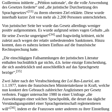
Guillermou initiierte „‚Pétition nationale‘, die die volle Anwendung
des Gesetzes forderte“ und „die juristische Durchsetzung des
[33]
Sprachgesetzes“
zu ihrem obersten Ziel erklärte. Diese wurde
innerhalb kurzer Zeit von mehr als 2.200 Personen unterschrieben.
Von juristischer Seite her wurde das Gesetz allerdings weniger
positiv aufgenommen. Es wurde aufgrund seines vagen Gehalts „als
[34]
für seine Zwecke ungeeignet“
und fragwürdig kritisiert, nicht
zuletzt auch wegen der relativ unbedeutenden Sanktionen. Hinzu
kommt, dass es nahezu keinen Einfluss auf die französische
Rechtssprechung hatte.
„Die einschlägigen Fallsammlungen der juristischen Literatur
enthalten buchstäblich gar nichts, d.h. keine einzige Entscheidung,
die sich ausdrücklich und ausschließlich auf das Sprachgesetz
[35]
bezöge“.
Zwei Jahre nach der Verabschiedung der
Loi Bas-Lauriol
, am
1.1.1977, traten die französischen Ministerialerlasse in Kraft, welche
nun konkret den Gebrauch zahlreicher Anglizismen per Gesetz
verboten. Fugger untersuchte 1980 in einer Umfrage „die
Auswirkungen einer solchen Sprachpolitik, die derart das tägliche
Verständigungsmittel einer Sprachgemeinschaft reglementieren
[36]
will“
, indem er die Franzosen unter anderem zu ihrer Einstellung