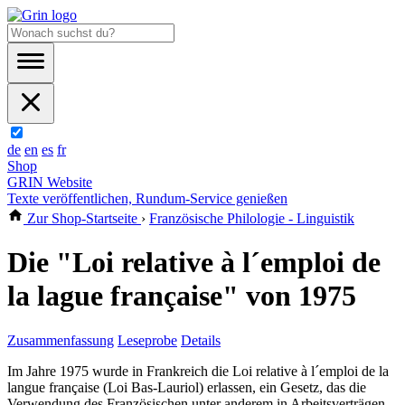
de
en
es
fr
Shop
GRIN Website
Texte veröffentlichen, Rundum-Service genießen
Zur Shop-Startseite
›
Französische Philologie - Linguistik
Die "Loi relative à l´emploi de
la lague française" von 1975
Zusammenfassung
Leseprobe
Details
Im Jahre 1975 wurde in Frankreich die Loi relative à l´emploi de la
langue française (Loi Bas-Lauriol) erlassen, ein Gesetz, das die
Verwendung des Französischen unter anderem in Arbeitsverträgen,