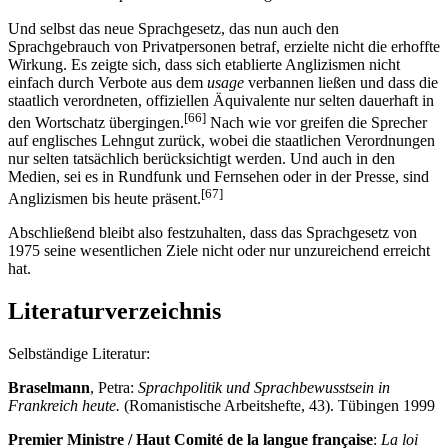
Und selbst das neue Sprachgesetz, das nun auch den
Sprachgebrauch von Privatpersonen betraf, erzielte nicht die erhoffte
Wirkung. Es zeigte sich, dass sich etablierte Anglizismen nicht
einfach durch Verbote aus dem
usage
verbannen ließen und dass die
staatlich verordneten, offiziellen Äquivalente nur selten dauerhaft in
[66]
den Wortschatz übergingen.
Nach wie vor greifen die Sprecher
auf englisches Lehngut zurück, wobei die staatlichen Verordnungen
nur selten tatsächlich berücksichtigt werden. Und auch in den
Medien, sei es in Rundfunk und Fernsehen oder in der Presse, sind
[67]
Anglizismen bis heute präsent.
Abschließend bleibt also festzuhalten, dass das Sprachgesetz von
1975 seine wesentlichen Ziele nicht oder nur unzureichend erreicht
hat.
Literaturverzeichnis
Selbständige Literatur:
Braselmann
, Petra:
Sprachpolitik und Sprachbewusstsein in
Frankreich heute.
(Romanistische Arbeitshefte, 43). Tübingen 1999
Premier Ministre / Haut Comité de la langue française
:
La loi