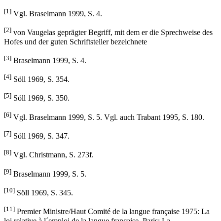
[1]
Vgl. Braselmann 1999, S. 4.
[2]
von Vaugelas geprägter Begriff, mit dem er die Sprechweise des
Hofes und der guten Schriftsteller bezeichnete
[3]
Braselmann 1999, S. 4.
[4]
Söll 1969, S. 354.
[5]
Söll 1969, S. 350.
[6]
Vgl. Braselmann 1999, S. 5. Vgl. auch Trabant 1995, S. 180.
[7]
Söll 1969, S. 347.
[8]
Vgl. Christmann, S. 273f.
[9]
Braselmann 1999, S. 5.
[10]
Söll 1969, S. 345.
[11]
Premier Ministre/Haut Comité de la langue française 1975: La
loi relative à l´emploi de la langue française. Paris: La