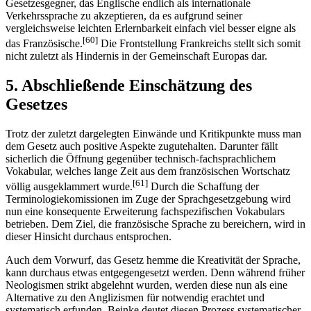
Gesetzesgegner, das Englische endlich als internationale
Verkehrssprache zu akzeptieren, da es aufgrund seiner
vergleichsweise leichten Erlernbarkeit einfach viel besser eigne als
[60]
das Französische.
Die Frontstellung Frankreichs stellt sich somit
nicht zuletzt als Hindernis in der Gemeinschaft Europas dar.
5. Abschließende Einschätzung des
Gesetzes
Trotz der zuletzt dargelegten Einwände und Kritikpunkte muss man
dem Gesetz auch positive Aspekte zugutehalten. Darunter fällt
sicherlich die Öffnung gegenüber technisch-fachsprachlichem
Vokabular, welches lange Zeit aus dem französischen Wortschatz
[61]
völlig ausgeklammert wurde.
Durch die Schaffung der
Terminologiekomissionen im Zuge der Sprachgesetzgebung wird
nun eine konsequente Erweiterung fachspezifischen Vokabulars
betrieben. Dem Ziel, die französische Sprache zu bereichern, wird in
dieser Hinsicht durchaus entsprochen.
Auch dem Vorwurf, das Gesetz hemme die Kreativität der Sprache,
kann durchaus etwas entgegengesetzt werden. Denn während früher
Neologismen strikt abgelehnt wurden, werden diese nun als eine
Alternative zu den Anglizismen für notwendig erachtet und
systematisch erfunden. Beinke deutet diesen Prozess systematischer