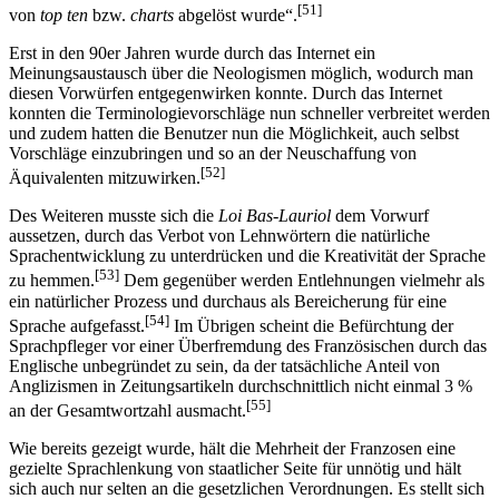
[51]
von
top ten
bzw.
charts
abgelöst wurde“.
Erst in den 90er Jahren wurde durch das Internet ein
Meinungsaustausch über die Neologismen möglich, wodurch man
diesen Vorwürfen entgegenwirken konnte. Durch das Internet
konnten die Terminologievorschläge nun schneller verbreitet werden
und zudem hatten die Benutzer nun die Möglichkeit, auch selbst
Vorschläge einzubringen und so an der Neuschaffung von
[52]
Äquivalenten mitzuwirken.
Des Weiteren musste sich die
Loi Bas-Lauriol
dem Vorwurf
aussetzen, durch das Verbot von Lehnwörtern die natürliche
Sprachentwicklung zu unterdrücken und die Kreativität der Sprache
[53]
zu hemmen.
Dem gegenüber werden Entlehnungen vielmehr als
ein natürlicher Prozess und durchaus als Bereicherung für eine
[54]
Sprache aufgefasst.
Im Übrigen scheint die Befürchtung der
Sprachpfleger vor einer Überfremdung des Französischen durch das
Englische unbegründet zu sein, da der tatsächliche Anteil von
Anglizismen in Zeitungsartikeln durchschnittlich nicht einmal 3 %
[55]
an der Gesamtwortzahl ausmacht.
Wie bereits gezeigt wurde, hält die Mehrheit der Franzosen eine
gezielte Sprachlenkung von staatlicher Seite für unnötig und hält
sich auch nur selten an die gesetzlichen Verordnungen. Es stellt sich