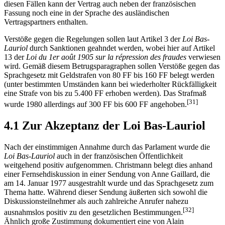
diesen Fällen kann der Vertrag auch neben der französischen
Fassung noch eine in der Sprache des ausländischen
Vertragspartners enthalten.
Verstöße gegen die Regelungen sollen laut Artikel 3 der
Loi Bas-
Lauriol
durch Sanktionen geahndet werden, wobei hier auf Artikel
13 der
Loi du 1er août 1905 sur la répression des fraudes
verwiesen
wird. Gemäß diesem Betrugsparagraphen sollen Verstöße gegen das
Sprachgesetz mit Geldstrafen von 80 FF bis 160 FF belegt werden
(unter bestimmten Umständen kann bei wiederholter Rückfälligkeit
eine Strafe von bis zu 5.400 FF erhoben werden). Das Strafmaß
[31]
wurde 1980 allerdings auf 300 FF bis 600 FF angehoben.
4.1 Zur Akzeptanz der Loi Bas-Lauriol
Nach der einstimmigen Annahme durch das Parlament wurde die
Loi Bas-Lauriol
auch in der französischen Öffentlichkeit
weitgehend positiv aufgenommen. Christmann belegt dies anhand
einer Fernsehdiskussion in einer Sendung von Anne Gaillard, die
am 14. Januar 1977 ausgestrahlt wurde und das Sprachgesetz zum
Thema hatte. Während dieser Sendung äußerten sich sowohl die
Diskussionsteilnehmer als auch zahlreiche Anrufer nahezu
[32]
ausnahmslos positiv zu den gesetzlichen Bestimmungen.
Ähnlich große Zustimmung dokumentiert eine von Alain