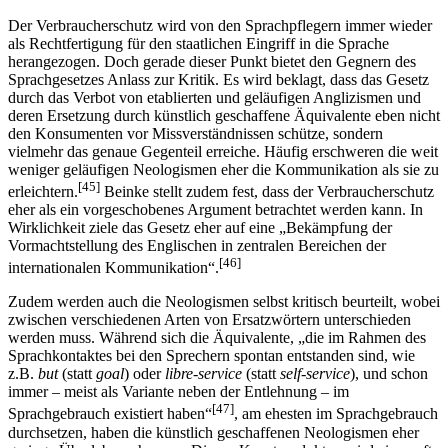
Der Verbraucherschutz wird von den Sprachpflegern immer wieder
als Rechtfertigung für den staatlichen Eingriff in die Sprache
herangezogen. Doch gerade dieser Punkt bietet den Gegnern des
Sprachgesetzes Anlass zur Kritik. Es wird beklagt, dass das Gesetz
durch das Verbot von etablierten und geläufigen Anglizismen und
deren Ersetzung durch künstlich geschaffene Äquivalente eben nicht
den Konsumenten vor Missverständnissen schütze, sondern
vielmehr das genaue Gegenteil erreiche. Häufig erschweren die weit
weniger geläufigen Neologismen eher die Kommunikation als sie zu
[45]
erleichtern.
Beinke stellt zudem fest, dass der Verbraucherschutz
eher als ein vorgeschobenes Argument betrachtet werden kann. In
Wirklichkeit ziele das Gesetz eher auf eine „Bekämpfung der
Vormachtstellung des Englischen in zentralen Bereichen der
[46]
internationalen Kommunikation“.
Zudem werden auch die Neologismen selbst kritisch beurteilt, wobei
zwischen verschiedenen Arten von Ersatzwörtern unterschieden
werden muss. Während sich die Äquivalente, „die im Rahmen des
Sprachkontaktes bei den Sprechern spontan entstanden sind, wie
z.B.
but
(statt
goal
) oder
libre-service
(statt
self-service
), und schon
immer – meist als Variante neben der Entlehnung – im
[47]
Sprachgebrauch existiert haben“
, am ehesten im Sprachgebrauch
durchsetzen, haben die künstlich geschaffenen Neologismen eher