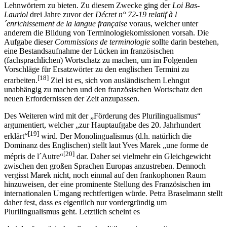
Lehnwörtern zu bieten. Zu diesem Zwecke ging der
Loi Bas-
Lauriol
drei Jahre zuvor der
Décret n° 72-19 relatif à l
´enrichissement de la langue française
voraus, welcher unter
anderem die Bildung von Terminologiekomissionen vorsah. Die
Aufgabe dieser
Commissions de terminologie
sollte darin bestehen,
eine Bestandsaufnahme der Lücken im französischen
(fachsprachlichen) Wortschatz zu machen, um im Folgenden
Vorschläge für Ersatzwörter zu den englischen Termini zu
[18]
erarbeiten.
Ziel ist es, sich von ausländischem Lehngut
unabhängig zu machen und den französischen Wortschatz den
neuen Erfordernissen der Zeit anzupassen.
Des Weiteren wird mit der „Förderung des Plurilingualismus“
argumentiert, welcher „zur Hauptaufgabe des 20. Jahrhundert
[19]
erklärt“
wird. Der Monolingualismus (d.h. natürlich die
Dominanz des Englischen) stellt laut Yves Marek „une forme de
[20]
mépris de l´Autre“
dar. Daher sei vielmehr ein Gleichgewicht
zwischen den großen Sprachen Europas anzustreben. Dennoch
vergisst Marek nicht, noch einmal auf den frankophonen Raum
hinzuweisen, der eine prominente Stellung des Französischen im
internationalen Umgang rechtfertigen würde. Petra Braselmann stellt
daher fest, dass es eigentlich nur vordergründig um
Plurilingualismus geht. Letztlich scheint es