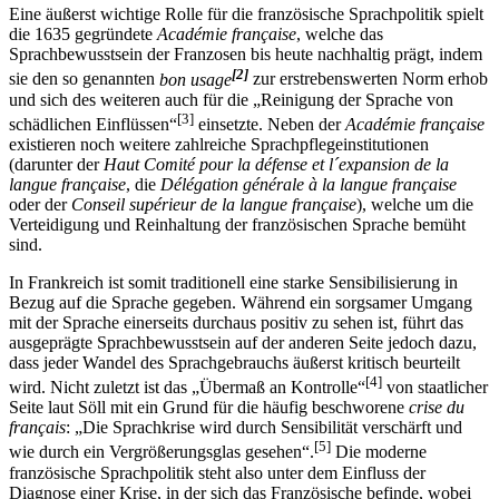
Eine äußerst wichtige Rolle für die französische Sprachpolitik spielt
die 1635 gegründete
Académie française
, welche das
Sprachbewusstsein der Franzosen bis heute nachhaltig prägt, indem
[2]
sie den so genannten
bon usage
zur erstrebenswerten Norm erhob
und sich des weiteren auch für die „Reinigung der Sprache von
[3]
schädlichen Einflüssen“
einsetzte. Neben der
Académie française
existieren noch weitere zahlreiche Sprachpflegeinstitutionen
(darunter der
Haut Comité pour la défense et l´expansion de la
langue française
, die
Délégation générale à la langue française
oder der
Conseil supérieur de la langue française
), welche um die
Verteidigung und Reinhaltung der französischen Sprache bemüht
sind.
In Frankreich ist somit traditionell eine starke Sensibilisierung in
Bezug auf die Sprache gegeben. Während ein sorgsamer Umgang
mit der Sprache einerseits durchaus positiv zu sehen ist, führt das
ausgeprägte Sprachbewusstsein auf der anderen Seite jedoch dazu,
dass jeder Wandel des Sprachgebrauchs äußerst kritisch beurteilt
[4]
wird. Nicht zuletzt ist das „Übermaß an Kontrolle“
von staatlicher
Seite laut Söll mit ein Grund für die häufig beschworene
crise du
français
: „Die Sprachkrise wird durch Sensibilität verschärft und
[5]
wie durch ein Vergrößerungsglas gesehen“.
Die moderne
französische Sprachpolitik steht also unter dem Einfluss der
Diagnose einer Krise, in der sich das Französische befinde, wobei