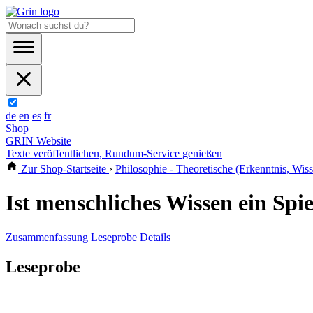
de
en
es
fr
Shop
GRIN Website
Texte veröffentlichen, Rundum-Service genießen
Zur Shop-Startseite
›
Philosophie - Theoretische (Erkenntnis, Wis
Ist menschliches Wissen ein Spi
Zusammenfassung
Leseprobe
Details
Leseprobe