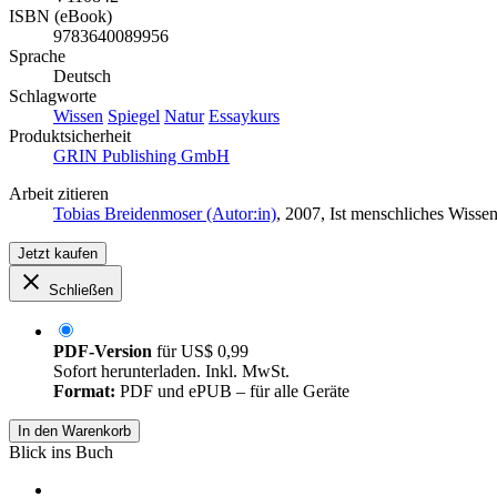
ISBN (eBook)
9783640089956
Sprache
Deutsch
Schlagworte
Wissen
Spiegel
Natur
Essaykurs
Produktsicherheit
GRIN Publishing GmbH
Arbeit zitieren
Tobias Breidenmoser (Autor:in)
, 2007, Ist menschliches Wiss
Jetzt kaufen
Schließen
PDF-Version
für
US$ 0,99
Sofort herunterladen. Inkl. MwSt.
Format:
PDF und ePUB – für alle Geräte
In den Warenkorb
Blick ins Buch