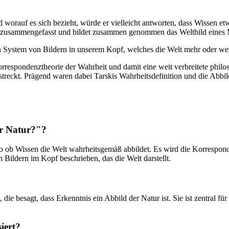
 worauf es sich bezieht, würde er vielleicht antworten, dass Wissen
t zusammengefasst und bildet zusammen genommen das Weltbild eines
in System von Bildern in unserem Kopf, welches die Welt mehr oder weni
Korrespondenztheorie der Wahrheit und damit eine weit verbreitete philo
estreckt. Prägend waren dabei Tarskis Wahrheitsdefinition und die Abbi
er Natur?"?
also ob Wissen die Welt wahrheitsgemäß abbildet. Es wird die Korrespon
 Bildern im Kopf beschrieben, das die Welt darstellt.
ie besagt, dass Erkenntnis ein Abbild der Natur ist. Sie ist zentral für 
iert?