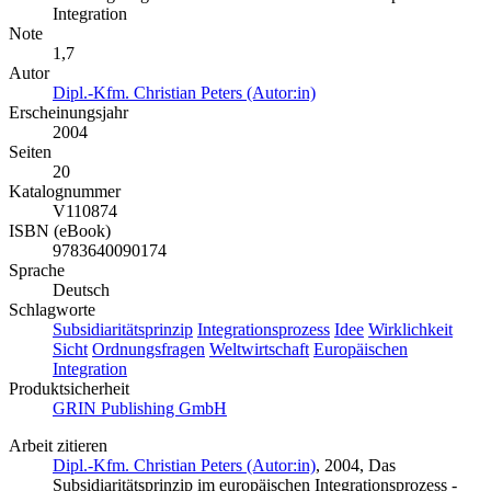
Integration
Note
1,7
Autor
Dipl.-Kfm. Christian Peters (Autor:in)
Erscheinungsjahr
2004
Seiten
20
Katalognummer
V110874
ISBN (eBook)
9783640090174
Sprache
Deutsch
Schlagworte
Subsidiaritätsprinzip
Integrationsprozess
Idee
Wirklichkeit
Sicht
Ordnungsfragen
Weltwirtschaft
Europäischen
Integration
Produktsicherheit
GRIN Publishing GmbH
Arbeit zitieren
Dipl.-Kfm. Christian Peters (Autor:in)
, 2004, Das
Subsidiaritätsprinzip im europäischen Integrationsprozess -