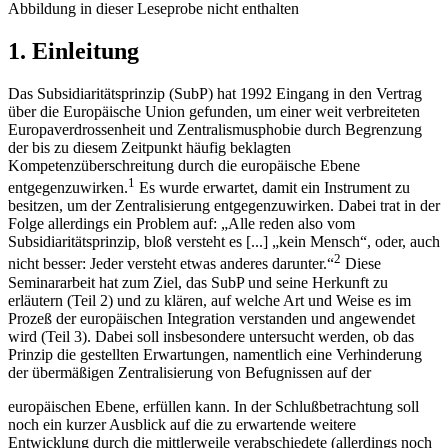
Abbildung in dieser Leseprobe nicht enthalten
1. Einleitung
Das Subsidiaritätsprinzip (SubP) hat 1992 Eingang in den Vertrag
über die Europäische Union gefunden, um einer weit verbreiteten
Europaverdrossenheit und Zentralismusphobie durch Begrenzung
der bis zu diesem Zeitpunkt häufig beklagten
Kompetenzüberschreitung durch die europäische Ebene
1
entgegenzuwirken.
Es wurde erwartet, damit ein Instrument zu
besitzen, um der Zentralisierung entgegenzuwirken. Dabei trat in der
Folge allerdings ein Problem auf: „Alle reden also vom
Subsidiaritätsprinzip, bloß versteht es [...] „kein Mensch“, oder, auch
2
nicht besser: Jeder versteht etwas anderes darunter.“
Diese
Seminararbeit hat zum Ziel, das SubP und seine Herkunft zu
erläutern (Teil 2) und zu klären, auf welche Art und Weise es im
Prozeß der europäischen Integration verstanden und angewendet
wird (Teil 3). Dabei soll insbesondere untersucht werden, ob das
Prinzip die gestellten Erwartungen, namentlich eine Verhinderung
der übermäßigen Zentralisierung von Befugnissen auf der
europäischen Ebene, erfüllen kann. In der Schlußbetrachtung soll
noch ein kurzer Ausblick auf die zu erwartende weitere
Entwicklung durch die mittlerweile verabschiedete (allerdings noch