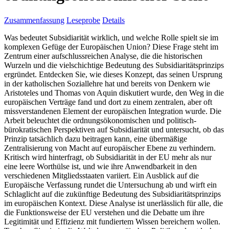
Zusammenfassung
Leseprobe
Details
Was bedeutet Subsidiarität wirklich, und welche Rolle spielt sie im
komplexen Gefüge der Europäischen Union? Diese Frage steht im
Zentrum einer aufschlussreichen Analyse, die die historischen
Wurzeln und die vielschichtige Bedeutung des Subsidiaritätsprinzips
ergründet. Entdecken Sie, wie dieses Konzept, das seinen Ursprung
in der katholischen Soziallehre hat und bereits von Denkern wie
Aristoteles und Thomas von Aquin diskutiert wurde, den Weg in die
europäischen Verträge fand und dort zu einem zentralen, aber oft
missverstandenen Element der europäischen Integration wurde. Die
Arbeit beleuchtet die ordnungsökonomischen und politisch-
bürokratischen Perspektiven auf Subsidiarität und untersucht, ob das
Prinzip tatsächlich dazu beitragen kann, eine übermäßige
Zentralisierung von Macht auf europäischer Ebene zu verhindern.
Kritisch wird hinterfragt, ob Subsidiarität in der EU mehr als nur
eine leere Worthülse ist, und wie ihre Anwendbarkeit in den
verschiedenen Mitgliedsstaaten variiert. Ein Ausblick auf die
Europäische Verfassung rundet die Untersuchung ab und wirft ein
Schlaglicht auf die zukünftige Bedeutung des Subsidiaritätsprinzips
im europäischen Kontext. Diese Analyse ist unerlässlich für alle, die
die Funktionsweise der EU verstehen und die Debatte um ihre
Legitimität und Effizienz mit fundiertem Wissen bereichern wollen.