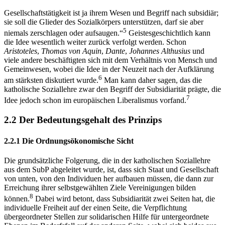
Gesellschaftstätigkeit ist ja ihrem Wesen und Begriff nach subsidiär;
sie soll die Glieder des Sozialkörpers unterstützen, darf sie aber
5
niemals zerschlagen oder aufsaugen.“
Geistesgeschichtlich kann
die Idee wesentlich weiter zurück verfolgt werden. Schon
Aristoteles
,
Thomas von Aquin
,
Dante
,
Johannes Althusius
und
viele andere beschäftigten sich mit dem Verhältnis von Mensch und
Gemeinwesen, wobei die Idee in der Neuzeit nach der Aufklärung
6
am stärksten diskutiert wurde.
Man kann daher sagen, das die
katholische Soziallehre zwar den Begriff der Subsidiarität prägte, die
7
Idee jedoch schon im europäischen Liberalismus vorfand.
2.2 Der Bedeutungsgehalt des Prinzips
2.2.1 Die Ordnungsökonomische Sicht
Die grundsätzliche Folgerung, die in der katholischen Soziallehre
aus dem SubP abgeleitet wurde, ist, dass sich Staat und Gesellschaft
von unten, von den Individuen her aufbauen müssen, die dann zur
Erreichung ihrer selbstgewählten Ziele Vereinigungen bilden
8
können.
Dabei wird betont, dass Subsidiarität zwei Seiten hat, die
individuelle Freiheit auf der einen Seite, die Verpflichtung
übergeordneter Stellen zur solidarischen Hilfe für untergeordnete