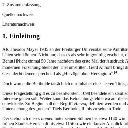
7. Zusammenfassung
Quellennachweis
Literaturnachweis
1. Einleitung
Als Theodor Mayer 1935 an der Freiburger Universität seine Antritts
hätten sein können. Nicht nur, dass es als sehr fragwürdig erscheint, 
Benut1]Nicht einmal 50 Jahre nachdem das erste Mal der Ausdruck
H
modernen Forschung bleibt der Titel umstritten. Gerd Althoff bring
[4]
Geschlecht dementsprechend als „Herzöge ohne Herzogtum“.
Doch waren die Bertholde tatsächlich nur Inhaber eines leeren Titels,
Diese Fragestellung gilt es zu beantworten. 1098 beendete ein staufisc
Interesse gelten soll. Weiter kann das Betrachtungsfeld etwa auf die 
entwickelte. Zu Beginn soll der Begriff
Herzog
definiert werden und 
Untersuchung des „neuen“ Titels Bertholds II. bis zu seinem Tode.
Der Gebrauch dieses
nomen
unter seinen Söhnen bis etwa 1140 wird 
frühen Staufer-Herrschaft bis etwa 1156 sowie ein kurzer Ausblick 