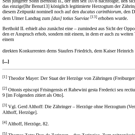
Sein jüngerer Sohn Berthold II., der ihm seit 1078 nachfolgte, ließ si
das einzige[Ihr Benut13] königlich legitimierte Herzogtum der Zähri
diesem Zeitpunkt nominell noch auf den
ducatus carinthiorum
, den D
[13]
dem Ulmer Landtag zum
[dux] totius Sueviae
erhoben wurde.
Berthold II. erhielt also zunächst eine – zumindest aus Sicht der Opp
den er Anspruch erhob, sondern mit einem, in dem er auch zu weiten T
einem
direkten Konkurrenten dems Staufers Friedrich, dem Kaiser Heinrich
[...]
[1]
Theodor Mayer: Der Staat der Herzöge von Zähringen (Freiburger 
[2]
Ottonis episcopi Frisingensis et Rahewini gesta Frederici seu rect
9 [im Folgenden zitiert als Otto].
[3]
Vgl. Gerd Althoff: Die Zähringer – Herzöge ohne Herzogtum (Veröff
Althoff, Herzöge].
[4]
Althoff, Herzöge, 82.
[5]