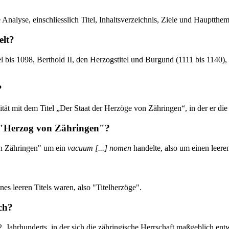
 Analyse, einschliesslich Titel, Inhaltsverzeichnis, Ziele und Hauptt
elt?
tel bis 1098, Berthold II, den Herzogstitel und Burgund (1111 bis 1140
?
tät mit dem Titel „Der Staat der Herzöge von Zähringen“, in der er die 
el "Herzog von Zähringen"?
von Zähringen" um ein
vacuum [...] nomen
handelte, also um einen leeren
nes leeren Titels waren, also "Titelherzöge".
ch?
2. Jahrhunderts, in der sich die zähringische Herrschaft maßgeblich entw