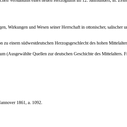
n Verständnis eines neuen Herzogtums im 12. Jahrhundert, in: Zeitsch
 Wirkungen und Wesen seiner Herrschaft in ottonischer, salischer und
zu einem südwestdeutschen Herzogsgeschlecht des hohen Mittelalters, S
um (Ausgewählte Quellen zur deutschen Geschichte des Mittelalters. F
annover 1861, a. 1092.