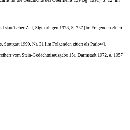
rift für die Geschichte des Oberrheins 139 (Jg. 1991), S. 12 [im
 staufischer Zeit, Sigmaringen 1978, S. 237 [im Folgenden zitiert
tuttgart 1999, Nr. 31 [im Folgenden zitiert als Parlow].
reiherr vom Stein-Gedächtnisausgabe 15), Darmstadt 1972, a. 1057