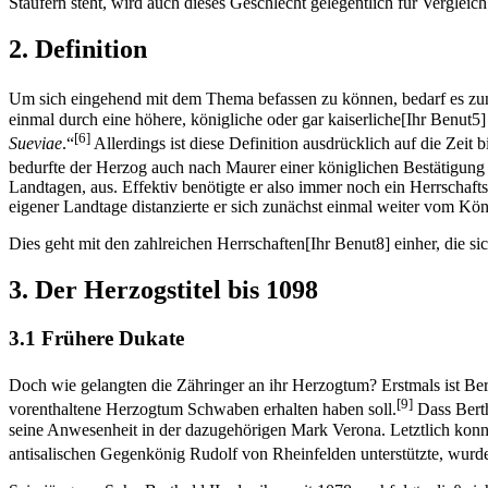
Staufern steht, wird auch dieses Geschlecht gelegentlich für Verglei
2. Definition
Um sich eingehend mit dem Thema befassen zu können, bedarf es zunä
einmal durch eine höhere, königliche oder gar kaiserliche[Ihr Benut5] 
[6]
Sueviae
.“
Allerdings ist diese Definition ausdrücklich auf die Zeit
bedurfte der Herzog auch nach Maurer einer königlichen Bestätigung 
Landtagen, aus. Effektiv benötigte er also immer noch ein Herrschaftsg
eigener Landtage distanzierte er sich zunächst einmal weiter vom Kön
Dies geht mit den zahlreichen Herrschaften[Ihr Benut8] einher, die s
3. Der Herzogstitel bis 1098
3.1 Frühere Dukate
Doch wie gelangten die Zähringer an ihr Herzogtum? Erstmals ist Ber
[9]
vorenthaltene Herzogtum Schwaben erhalten haben soll.
Dass Bertho
seine Anwesenheit in der dazugehörigen Mark Verona. Letztlich konnt
antisalischen Gegenkönig Rudolf von Rheinfelden unterstützte, wurde 