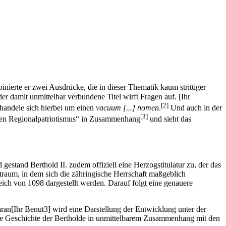
inierte er zwei Ausdrücke, die in dieser Thematik kaum strittiger
der damit unmittelbar verbundene Titel wirft Fragen auf. [Ihr
[2]
s handele sich hierbei um einen
vacuum [...] nomen
.
Und auch in der
[3]
chen Regionalpatriotismus“ in Zusammenhang
und sieht das
 gestand Berthold II. zudem offiziell eine Herzogstitulatur zu, der das
eitraum, in dem sich die zähringische Herrschaft maßgeblich
ich von 1098 dargestellt werden. Darauf folgt eine genauere
an[Ihr Benut3] wird eine Darstellung der Entwicklung unter der
 die Geschichte der Bertholde in unmittelbarem Zusammenhang mit den