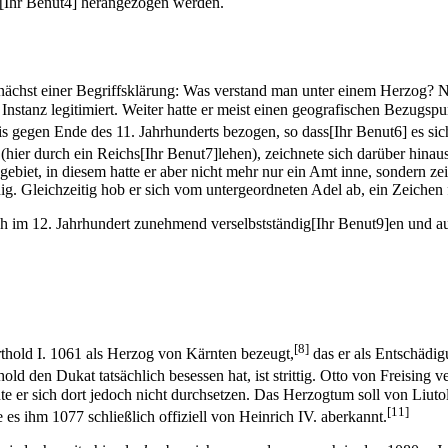
ch[Ihr Benut4] herangezogen werden.
chst einer Begriffsklärung: Was verstand man unter einem Herzog? Na
Instanz legitimiert. Weiter hatte er meist einen geografischen Bezugspunk
 bis gegen Ende des 11. Jahrhunderts bezogen, so dass[Ihr Benut6] es si
(hier durch ein Reichs[Ihr Benut7]lehen), zeichnete sich darüber hina
ebiet, in diesem hatte er aber nicht mehr nur ein Amt inne, sondern zei
ig. Gleichzeitig hob er sich vom untergeordneten Adel ab, ein Zeichen
ich im 12. Jahrhundert zunehmend verselbstständig[Ihr Benut9]en und a
[8]
thold I. 1061 als Herzog von Kärnten bezeugt,
das er als Entschädig
ld den Dukat tatsächlich besessen hat, ist strittig. Otto von Freising ve
e er sich dort jedoch nicht durchsetzen. Das Herzogtum soll von Liut
[11]
es ihm 1077 schließlich offiziell von Heinrich IV. aberkannt.