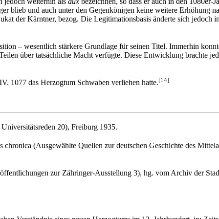
ch jedoch weiterhin als
dux
bezeichnen, so dass er auch in den 1080er-
nger blieb und auch unter den Gegenkönigen keine weitere Erhöhung nach
ukat der Kärntner, bezog. Die Legitimationsbasis änderte sich jedoch 
osition – wesentlich stärkere Grundlage für seinen Titel. Immerhin kon
eilen über tatsächliche Macht verfügte. Diese Entwicklung brachte jedoc
[14]
 IV. 1077 das Herzogtum Schwaben verliehen hatte.
Universitätsreden 20), Freiburg 1935.
ius chronica (Ausgewählte Quellen zur deutschen Geschichte des Mittela
entlichungen zur Zähringer-Ausstellung 3), hg. vom Archiv der Stadt F