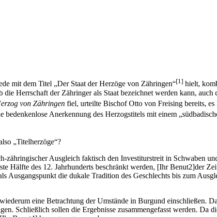
[1]
rede mit dem Titel „Der Staat der Herzöge von Zähringen“
hielt, komb
ob die Herrschaft der Zähringer als Staat bezeichnet werden kann, auch 
erzog von Zähringen
fiel, urteilte Bischof Otto von Freising bereits, e
t die bedenkenlose Anerkennung des Herzogstitels mit einem „südbadis
 also „Titelherzöge“?
h-zähringischer Ausgleich faktisch den Investiturstreit in Schwaben und
erste Hälfte des 12. Jahrhunderts beschränkt werden, [Ihr Benut2]der Z
als Ausgangspunkt die dukale Tradition des Geschlechts bis zum Ausgle
wiederum eine Betrachtung der Umstände in Burgund einschließen. Dar
folgen. Schließlich sollen die Ergebnisse zusammengefasst werden. Da