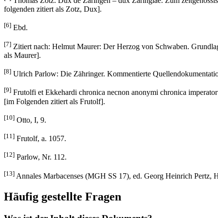
Thomas Zotz: Dux de Zaringen – dux Zaringiae. Zum zeitgenössische
folgenden zitiert als Zotz, Dux].
[6]
Ebd.
[7]
Zitiert nach: Helmut Maurer: Der Herzog von Schwaben. Grundlagen,
als Maurer].
[8]
Ulrich Parlow: Die Zähringer. Kommentierte Quellendokumentation 
[9]
Frutolfi et Ekkehardi chronica necnon anonymi chronica imperator
[im Folgenden zitiert als Frutolf].
[10]
Otto, I, 9.
[11]
Frutolf, a. 1057.
[12]
Parlow, Nr. 112.
[13]
Annales Marbacenses (MGH SS 17), ed. Georg Heinrich Pertz, H
Häufig gestellte Fragen