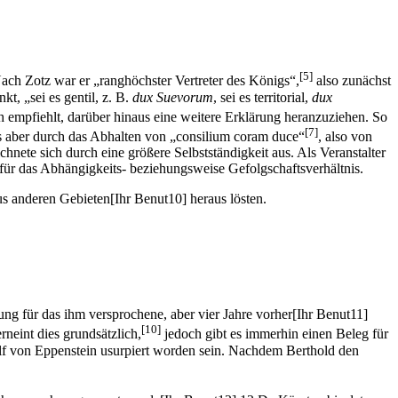
[5]
ch Zotz war er „ranghöchster Vertreter des Königs“,
also zunächst
t, „sei es gentil, z. B.
dux Suevorum
, sei es territorial,
dux
ch empfiehlt, darüber hinaus eine weitere Erklärung heranzuziehen. So
[7]
us aber durch das Abhalten von „consilium coram duce“
, also von
chnete sich durch eine größere Selbstständigkeit aus. Als Veranstalter
 für das Abhängigkeits- beziehungsweise Gefolgschaftsverhältnis.
us anderen Gebieten[Ihr Benut10] heraus lösten.
ung für das ihm versprochene, aber vier Jahre vorher[Ihr Benut11]
[10]
rneint dies grundsätzlich,
jedoch gibt es immerhin einen Beleg für
olf von Eppenstein usurpiert worden sein. Nachdem Berthold den