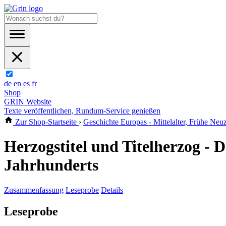
de
en
es
fr
Shop
GRIN Website
Texte veröffentlichen, Rundum-Service genießen
Zur Shop-Startseite
›
Geschichte Europas - Mittelalter, Frühe Neuz
Herzogstitel und Titelherzog - D
Jahrhunderts
Zusammenfassung
Leseprobe
Details
Leseprobe