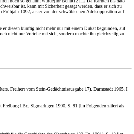
Jahren noch so genannt wurde[Ihr Benut12].12 Da Kärnten bis dato
weisbar ist, kann mit Sicherheit gesagt werden, dass er sich zu
im Frühjahr 1092, als er von der schwäbischen Adelsopposition auf
nte er diesen künftig nicht mehr nur mit einem Dukat begründen, auf
h nicht nur Vorteile mit sich, sondern machte ihn gleichzeitig zu
lters. Freiherr vom Stein-Gedächtnisausgabe 17), Darmstadt 1965, I,
reiburg i.Br., Sigmaringen 1990, S. 81 [im Folgenden zitiert als