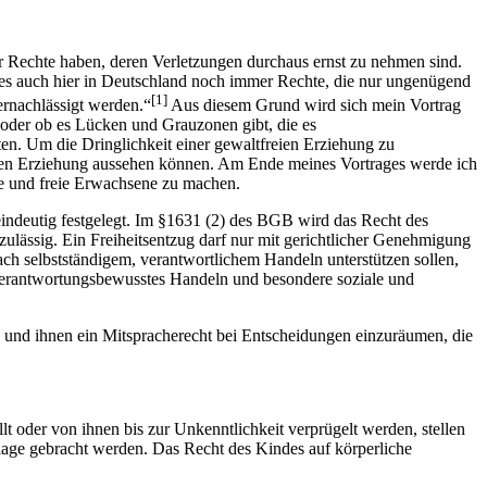
 Rechte haben, deren Verletzungen durchaus ernst zu nehmen sind.
t es auch hier in Deutschland noch immer Rechte, die nur ungenügend
[1]
ernachlässigt werden.“
Aus diesem Grund wird sich mein Vortrag
t oder ob es Lücken und Grauzonen gibt, die es
ten. Um die Dringlichkeit einer gewaltfreien Erziehung zu
lchen Erziehung aussehen können. Am Ende meines Vortrages werde ich
te und freie Erwachsene zu machen.
 eindeutig festgelegt. Im §1631 (2) des BGB wird das Recht des
ulässig. Ein Freiheitsentzug darf nur mit gerichtlicher Genehmigung
h selbstständigem, verantwortlichem Handeln unterstützen sollen,
 verantwortungsbewusstes Handeln und besondere soziale und
en und ihnen ein Mitspracherecht bei Entscheidungen einzuräumen, die
t oder von ihnen bis zur Unkenntlichkeit verprügelt werden, stellen
age gebracht werden. Das Recht des Kindes auf körperliche