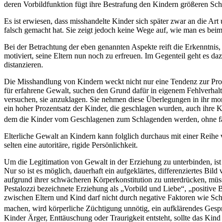
deren Vorbildfunktion fügt ihre Bestrafung den Kindern größeren Sch
Es ist erwiesen, dass misshandelte Kinder sich später zwar an die Art 
falsch gemacht hat. Sie zeigt jedoch keine Wege auf, wie man es be
Bei der Betrachtung der eben genannten Aspekte reift die Erkenntnis
motiviert, seine Eltern nun noch zu erfreuen. Im Gegenteil geht es d
distanzieren.
Die Misshandlung von Kindern weckt nicht nur eine Tendenz zur Prob
für erfahrene Gewalt, suchen den Grund dafür in eigenem Fehlverhalt
versuchen, sie anzuklagen. Sie nehmen diese Überlegungen in ihr mo
ein hoher Prozentsatz der Kinder, die geschlagen wurden, auch ihre Kin
dem die Kinder vom Geschlagenen zum Schlagenden werden, ohne fähig
Elterliche Gewalt an Kindern kann folglich durchaus mit einer Reih
selten eine autoritäre, rigide Persönlichkeit.
Um die Legitimation von Gewalt in der Erziehung zu unterbinden, ist
Nur so ist es möglich, dauerhaft ein aufgeklärtes, differenziertes Bi
aufgrund ihrer schwächeren Körperkonstitution zu unterdrücken, müs
Pestalozzi bezeichnete Erziehung als „Vorbild und Liebe“, „positive 
zwischen Eltern und Kind darf nicht durch negative Faktoren wie Sc
machen, wird körperliche Züchtigung unnötig, ein aufklärendes Gespr
Kinder Ärger, Enttäuschung oder Traurigkeit entsteht, sollte das Kin