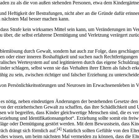
aden zu als die von außen stehenden Personen, etwa dem Kindergärtner
und Heftigkeit der Bestrafungen, nicht aber an die Gründe dafür erinner
im nächsten Mal besser machen kann.
, dass Strafe kein wirksames Mittel sein kann, um Veränderungen im Ver
azu über, die selbst erfahrene Demütigung und Verletzung verärgert zur
lemlösung durch Gewalt, sondern hat auch zur Folge, dass geschlagene
en oder einer inneren Boshaftigkeit und suchen nach Rechtfertigungen 
ralisches Wertesystem auf und legitimieren durch das eigene Schuldzu
der schlagen, selbst wenn sie das Verhalten ihrer Eltern als falsch erk
 zu sein, zwischen richtiger und falscher Erziehung zu unterscheide
e von Persönlichkeitsstörungen und Neurosen im Erwachsenenleben in 
 es nötig, neben eindeutigen Änderungen der bestehenden Gesetze den Ge
ld von der erzieherischen Gewalt zu schaffen, das ihre Schädlichkeit un
sen wir begreifen, dass Kinder gleichwertige Menschen sind, die es ve
Beziehung und Identifikationsangebot“. Erziehung sollte somit ein frei
hläge oder Demütigung gestört werden. Mit dem Bewusstsein, dass Kind
[4]
äch drängt sich förmlich auf.
Natürlich sollten Gefühle von den Elte
d dies wissen, um beim nächsten Mal vermeiden zu können, dass die Elte