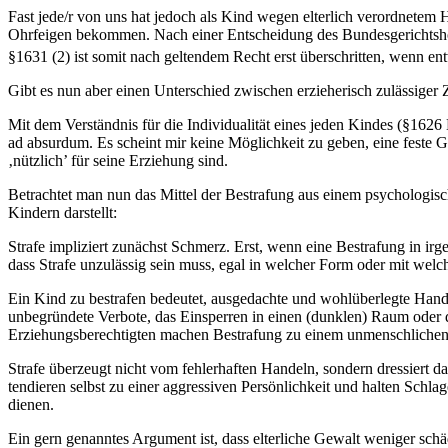
Fast jede/r von uns hat jedoch als Kind wegen elterlich verordnetem
Ohrfeigen bekommen. Nach einer Entscheidung des Bundesgerichtshofe
§1631 (2) ist somit nach geltendem Recht erst überschritten, wenn 
Gibt es nun aber einen Unterschied zwischen erzieherisch zulässige
Mit dem Verständnis für die Individualität eines jeden Kindes (§162
ad absurdum. Es scheint mir keine Möglichkeit zu geben, eine feste
‚nützlich’ für seine Erziehung sind.
Betrachtet man nun das Mittel der Bestrafung aus einem psychologische
Kindern darstellt:
Strafe impliziert zunächst Schmerz. Erst, wenn eine Bestrafung in irg
dass Strafe unzulässig sein muss, egal in welcher Form oder mit welche
Ein Kind zu bestrafen bedeutet, ausgedachte und wohlüberlegte Han
unbegründete Verbote, das Einsperren in einen (dunklen) Raum oder
Erziehungsberechtigten machen Bestrafung zu einem unmenschlichen Er
Strafe überzeugt nicht vom fehlerhaften Handeln, sondern dressiert da
tendieren selbst zu einer aggressiven Persönlichkeit und halten Sch
dienen.
Ein gern genanntes Argument ist, dass elterliche Gewalt weniger sch