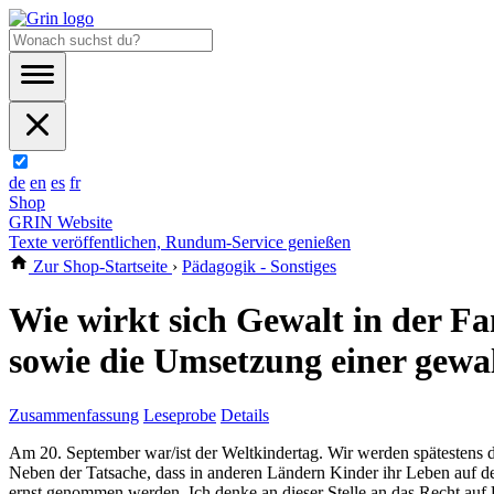
de
en
es
fr
Shop
GRIN Website
Texte veröffentlichen, Rundum-Service genießen
Zur Shop-Startseite
›
Pädagogik - Sonstiges
Wie wirkt sich Gewalt in der F
sowie die Umsetzung einer gewa
Zusammenfassung
Leseprobe
Details
Am 20. September war/ist der Weltkindertag. Wir werden spätestens 
Neben der Tatsache, dass in anderen Ländern Kinder ihr Leben auf de
ernst genommen werden. Ich denke an dieser Stelle an das Recht auf 