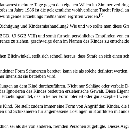
 Hausarrest mehrere Tage gegen den eigenen Willen im Zimmer verbring
s im Jahre 1986 ist die gelegentliche wohlverdiente Tracht Prügel an
[2]
entwürdigende Erziehungs-maßnahmen ergriffen werden.
r Züchtigung und Kindesmisshandlung? Wie und wo sollte man diese Gre
6 BGB, §9 SGB VIII) und somit für sein persönliches Empfinden von en
 Grenze zu ziehen, geschweige denn im Namen des Kindes zu entscheiden
n Blickwinkel, stellt sich schnell heraus, dass Strafe an sich einen s
endeiner Form Schmerzen bereitet, kann sie als solche definiert werden.
r Intensität sie betrieben wird.
dlungen an dem Kind durchzuführen. Nicht nur Schläge oder verbale D
 das Ignorieren des Kindes bedeuten erzieherische Gewalt. Diese Eig
ziehungsmittel, das in keiner Form toleriert oder gar akzeptiert werd
s Kind. Sie stellt zudem immer eine Form von Angriff dar. Kinder, die 
lagen und Schikanieren für angemessene Lösungen in Konflikten mit ande
ädlich sei als die von anderen, fremden Personen zugefügte. Dieses Ar