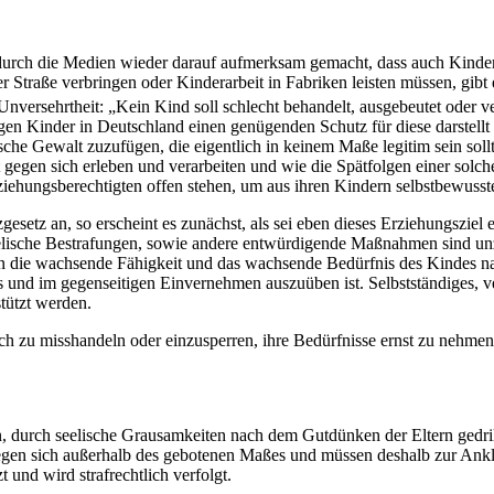
durch die Medien wieder darauf aufmerksam gemacht, dass auch Kinder
r Straße verbringen oder Kinderarbeit in Fabriken leisten müssen, gib
nversehrtheit: „Kein Kind soll schlecht behandelt, ausgebeutet oder v
egen Kinder in Deutschland einen genügenden Schutz für diese darstell
sche Gewalt zuzufügen, die eigentlich in keinem Maße legitim sein soll
lt gegen sich erleben und verarbeiten und wie die Spätfolgen einer so
ziehungsberechtigten offen stehen, um aus ihren Kindern selbstbewuss
setz an, so erscheint es zunächst, als sei eben dieses Erziehungsziel
eelische Bestrafungen, sowie andere entwürdigende Maßnahmen sind unz
 die wachsende Fähigkeit und das wachsende Bedürfnis des Kindes nac
es und im gegenseitigen Einvernehmen auszuüben ist. Selbstständiges,
tützt werden.
lisch zu misshandeln oder einzusperren, ihre Bedürfnisse ernst zu nehm
, durch seelische Grausamkeiten nach dem Gutdünken der Eltern gedrill
egen sich außerhalb des gebotenen Maßes und müssen deshalb zur Ankl
t und wird strafrechtlich verfolgt.