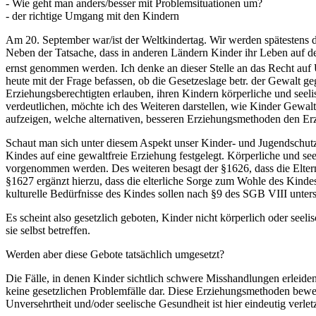
- Wie geht man anders/besser mit Problemsituationen um?
- der richtige Umgang mit den Kindern
Am 20. September war/ist der Weltkindertag. Wir werden spätestens 
Neben der Tatsache, dass in anderen Ländern Kinder ihr Leben auf de
ernst genommen werden. Ich denke an dieser Stelle an das Recht auf U
heute mit der Frage befassen, ob die Gesetzeslage betr. der Gewalt g
Erziehungsberechtigten erlauben, ihren Kindern körperliche und seeli
verdeutlichen, möchte ich des Weiteren darstellen, wie Kinder Gewa
aufzeigen, welche alternativen, besseren Erziehungsmethoden den Er
Schaut man sich unter diesem Aspekt unser Kinder- und Jugendschutzge
Kindes auf eine gewaltfreie Erziehung festgelegt. Körperliche und s
vorgenommen werden. Des weiteren besagt der §1626, dass die Eltern
§1627 ergänzt hierzu, dass die elterliche Sorge zum Wohle des Kind
kulturelle Bedürfnisse des Kindes sollen nach §9 des SGB VIII unters
Es scheint also gesetzlich geboten, Kinder nicht körperlich oder see
sie selbst betreffen.
Werden aber diese Gebote tatsächlich umgesetzt?
Die Fälle, in denen Kinder sichtlich schwere Misshandlungen erleiden
keine gesetzlichen Problemfälle dar. Diese Erziehungsmethoden bew
Unversehrtheit und/oder seelische Gesundheit ist hier eindeutig verletz