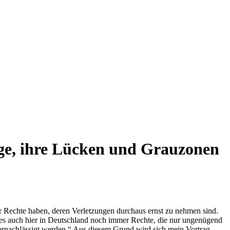
age, ihre Lücken und Grauzonen
 Rechte haben, deren Verletzungen durchaus ernst zu nehmen sind.
t es auch hier in Deutschland noch immer Rechte, die nur ungenügend
vernachlässigt werden.“ Aus diesem Grund wird sich mein Vortrag