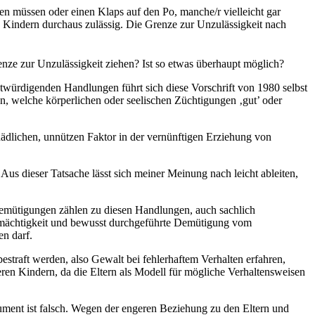
en müssen oder einen Klaps auf den Po, manche/r vielleicht gar
 Kindern durchaus zulässig. Die Grenze zur Unzulässigkeit nach
nze zur Unzulässigkeit ziehen? Ist so etwas überhaupt möglich?
twürdigenden Handlungen führt sich diese Vorschrift von 1980 selbst
, welche körperlichen oder seelischen Züchtigungen ‚gut’ oder
chädlichen, unnützen Faktor in der vernünftigen Erziehung von
 Aus dieser Tatsache lässt sich meiner Meinung nach leicht ableiten,
emütigungen zählen zu diesen Handlungen, auch sachlich
enmächtigkeit und bewusst durchgeführte Demütigung vom
en darf.
bestraft werden, also Gewalt bei fehlerhaftem Verhalten erfahren,
ren Kindern, da die Eltern als Modell für mögliche Verhaltensweisen
gument ist falsch. Wegen der engeren Beziehung zu den Eltern und