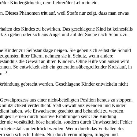
/der Kindergärtnerin, dem Lehrer/der Lehrerin etc.
n. Dieses Phänomen tritt auf, weil Strafe nur zeigt,
dass
man etwas
halten des Kindes zu bewirken. Das geschlagene Kind ist keinesfalls
ück zu geben oder sich aus Angst und auf der Suche nach Schutz zu
 Kinder zur Selbstanklage neigen. Sie geben sich selbst die Schuld
zugunsten ihrer Eltern, nehmen sie in Schutz, wenn andere
geständnis die Gewalt an ihren Kindern. Ohne Hilfe von außen wird
ennen. So entwickelt sich ein generationsübergreifender Kreislauf, in
[3]
n.
Verbindung gebracht werden. Geschlagene Kinder entwickeln nicht
waltprozess aus einer nicht-beteiligten Position heraus zu stoppen.
d Unnützlichkeit verdeutlicht. Statt Gewalt anzuwenden und Kinder
rdient haben, wie Erwachsene geachtet und behandelt zu werden.
williges Lernen durch positive Erfahrungen sein: Die Bindung
er nie vorsätzlich böse handeln, sondern durch Unwissenheit Fehler
rn keinesfalls unterdrückt werden. Wenn durch das Verhalten des
rn sich schlecht fühlen. Nur durch vernünftigen, ruhigen und