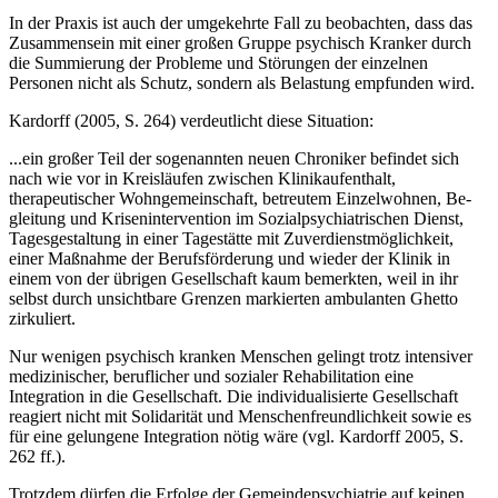
In der Praxis ist auch der umgekehrte Fall zu beobachten, dass das
Zusammensein mit ei­ner großen Gruppe psychisch Kranker durch
die Summierung der Probleme und Störungen der einzelnen
Personen nicht als Schutz, sondern als Belastung empfunden wird.
Kardorff (2005, S. 264) verdeutlicht diese Situation:
...ein großer Teil der sogenannten neuen Chroniker befindet sich
nach wie vor in Kreisläu­fen zwischen Klinikaufenthalt,
therapeutischer Wohngemeinschaft, betreutem Einzelwoh­nen, Be­
gleitung und Krisenintervention im Sozialpsychiatrischen Dienst,
Tagesgestaltung in einer Ta­gestätte mit Zuverdienstmöglichkeit,
einer Maßnahme der Berufsförderung und wieder der Klinik in
einem von der übrigen Gesellschaft kaum bemerkten, weil in ihr
selbst durch unsicht­bare Grenzen markierten ambulanten Ghetto
zirkuliert.
Nur wenigen psychisch kranken Menschen gelingt trotz intensiver
medizinischer, berufli­cher und sozialer Rehabilitation eine
Integration in die Gesellschaft. Die individualisierte Gesellschaft
reagiert nicht mit Solidarität und Menschenfreundlichkeit sowie es
für eine gelungene Integration nötig wäre (vgl. Kardorff 2005, S.
262 ff.).
Trotzdem dürfen die Erfolge der Gemeindepsychiatrie auf keinen