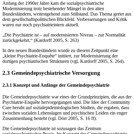
Anfang der 1990er Jahre kam die sozialpsychiatrische
Modernisierung trotz bestehender Mängel in den alten
Bundesländern, weitestgehend zum Stillstand. Das Thema geriet aus
dem gesellschaftspolitischen Blickfeld. Verbesserungen und Kritik
waren nur noch psychi­atrieintern aktuell.
„Die Psychiatrie ist – auf modernisierten Niveau – zur Normalität
zurückgekehrt.“ (Kar­dorff 2005, S. 263)
In den neuen Bundesländern wurde zu diesem Zeitpunkt eine
„kleine Psychiatrie-Enquête“ initiiert, zur Modernisierung der
dortigen psychiatrischen Strukturen (vgl. Kardorff 2005, S. 264).
2.3 Gemeindepsychiatrische Versorgung
2.3.1 Konzept und Anfänge der Gemeindepsychiatrie
Die Gemeindepsychiatrie war eines der Grundprinzipien, die aus der
Psychiatrie-Enquête hervorgegangen sind. Die Idee der Community
Care beruht auf sozialepidemiologischen Studien, die ergaben, dass
zwischen sozialen Lebenslagen und psychischen Leiden ein en­ger
Zusammenhang besteht (vgl. Dörr 2005, S. 16 ff).
Die Gemeindepsychiatrie ist sozusagen das Zentrum
sozialpsychiatrischer Praxis. Im Kon­zept der Gemeindepsychiatrie