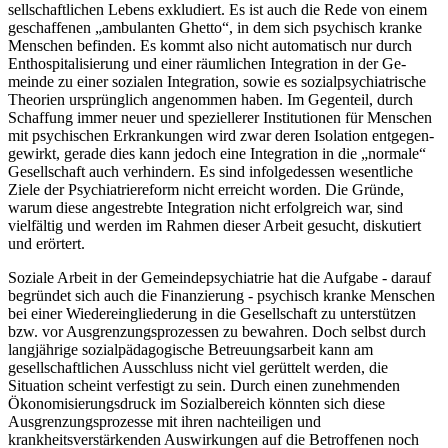
sellschaftlichen Lebens exkludiert. Es ist auch die Rede von einem
geschaffenen „ambu­lanten Ghetto“, in dem sich psychisch kranke
Menschen befinden. Es kommt also nicht automatisch nur durch
Enthospitalisierung und einer räumlichen Integration in der Ge­
meinde zu einer sozialen Integration, sowie es sozialpsychiatrische
Theorien ursprünglich angenommen haben. Im Gegenteil, durch
Schaffung immer neuer und speziellerer Institu­tionen für Menschen
mit psychischen Erkrankungen wird zwar deren Isolation entgegen­
gewirkt, gerade dies kann jedoch eine Integration in die „normale“
Gesellschaft auch ver­hindern. Es sind infolgedessen wesentliche
Ziele der Psychiatriereform nicht erreicht wor­den. Die Gründe,
warum diese angestrebte Integration nicht erfolgreich war, sind
vielfältig und werden im Rahmen dieser Arbeit gesucht, diskutiert
und erörtert.
Soziale Arbeit in der Gemeindepsychiatrie hat die Aufgabe - darauf
begründet sich auch die Finanzierung - psychisch kranke Menschen
bei einer Wiedereingliederung in die Ge­sellschaft zu unterstützen
bzw. vor Ausgrenzungsprozessen zu bewahren. Doch selbst durch
langjährige sozialpädagogische Betreuungsarbeit kann am
gesellschaftlichen Aus­schluss nicht viel gerüttelt werden, die
Situation scheint verfestigt zu sein. Durch einen zu­nehmenden
Ökonomisierungsdruck im Sozialbereich könnten sich diese
Ausgrenzungs­prozesse mit ihren nachteiligen und
krankheitsverstärkenden Auswirkungen auf die Betrof­fenen noch