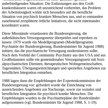
unbefriedigenden Situation: Die Entlassungen aus den Groß­
krankenhäusern waren oft unzureichend vorbereitet, das Problem
der Arbeitslosigkeit wirkte sich besonders auf die berufliche
Situation von psychisch kranken Menschen aus, und es entstanden
zunehmend zersplitterte örtliche Initiativen, die nicht miteinander
koor­diniert waren.
Diese Missstände veranlassten die Bundesregierung, die
außerklinischen Versorgungsnetze überprüfen und erproben zu
lassen: 1979 wurde ein Modellprogramm (Modellprogramm
Psychiatrie der Bundesregierung, Bundesminister für Jugend 1988)
initiiert, das die psy­chiatrische Versorgung modernisieren sollte.
Nach dem Vorbild der Community Psychiatry aus den USA und aus
Großbritannien sollte ein gemeindenahes Versorgungsnetz mit Sozi­
alpsychiatrischen Diensten, therapeutischen Wohngemeinschaften,
Tagesstätten, Über­gangseinrichtungen und speziellen Angeboten zur
beruflichen Integration entstehen.
1988 lagen dann die Empfehlungen der Expertenkommission der
Bundesregierung vor: ge­fordert wurde die Einrichtung von
ausreichenden Angeboten zur Nachsorge, sowie zur so­zialen und
beruflichen Integration für psychisch kranke Menschen. Die
Empfehlungen wurden in die Psychiatriepläne der Bundesländer
aufgenommen (vgl. Bundesminister für Jugend 1988, S. 1-19).