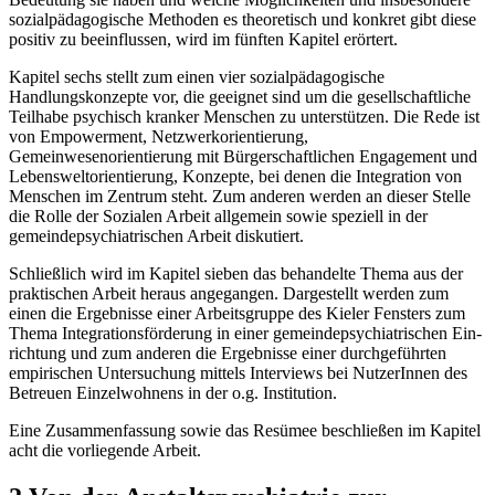
sozialpädagogische Methoden es theoretisch und konkret gibt diese
positiv zu beeinflus­sen, wird im fünften Kapitel erörtert.
Kapitel sechs stellt zum einen vier sozialpädagogische
Handlungskonzepte vor, die geeig­net sind um die gesellschaftliche
Teilhabe psychisch kranker Menschen zu unterstützen. Die Rede ist
von Empowerment, Netzwerkorientierung,
Gemeinwesenorientierung mit Bürger­schaftlichen Engagement und
Lebensweltorientierung, Konzepte, bei denen die In­tegration von
Menschen im Zentrum steht. Zum anderen werden an dieser Stelle
die Rolle der So­zialen Arbeit allgemein sowie speziell in der
gemeindepsychiatrischen Arbeit disku­tiert.
Schließlich wird im Kapitel sieben das behandelte Thema aus der
praktischen Arbeit her­aus an­gegangen. Dargestellt werden zum
einen die Ergebnisse einer Arbeitsgruppe des Kieler Fensters zum
Thema Integrationsförderung in einer gemeindepsychiatrischen Ein­
richtung und zum anderen die Ergebnisse einer durchgeführten
empirischen Untersuchung mittels Interviews bei NutzerInnen des
Betreuen Einzelwohnens in der o.g. Institution.
Eine Zusammenfassung sowie das Resümee beschließen im Kapitel
acht die vorliegende Ar­beit.