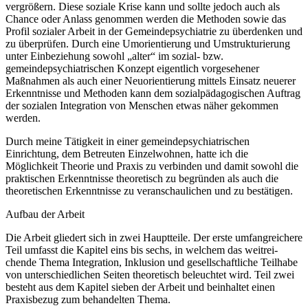
vergrößern. Diese soziale Krise kann und sollte jedoch auch als
Chance oder Anlass genommen werden die Methoden sowie das
Profil sozialer Arbeit in der Gemein­depsychiatrie zu überdenken und
zu überprüfen. Durch eine Umorientierung und Um­strukturierung
unter Einbeziehung sowohl „alter“ im sozial- bzw.
gemeindepsychiatrischen Konzept eigentlich vorgesehener
Maßnahmen als auch einer Neuorientierung mittels Ein­satz neuerer
Erkenntnisse und Methoden kann dem sozialpädagogischen Auftrag
der sozi­alen Integration von Menschen etwas näher gekommen
werden.
Durch meine Tätigkeit in einer gemeindepsychiatrischen
Einrichtung, dem Betreuten Ein­zelwohnen, hatte ich die
Möglichkeit Theorie und Praxis zu verbinden und damit sowohl die
praktischen Erkenntnisse theoretisch zu begründen als auch die
theoretischen Erkennt­nisse zu veranschaulichen und zu bestätigen.
Aufbau der Arbeit
Die Arbeit gliedert sich in zwei Hauptteile. Der erste umfangreichere
Teil umfasst die Ka­pitel eins bis sechs, in welchem das weitrei­
chende Thema Integration, Inklusion und ge­sellschaftliche Teilhabe
von unterschiedlichen Seiten theoretisch beleuchtet wird. Teil zwei
besteht aus dem Kapitel sieben der Arbeit und beinhaltet einen
Praxisbezug zum behan­delten Thema.