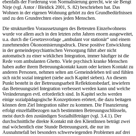
ebenfalls der Forderung von Normalisierung gerecht, wie sie Bengt
Nirje (vgl. Antor / Bleidick 2001, S. 82) beschrieben hat. Das
Wohnen in der ei­genen Wohnung gehört zu den Grundbedürfnissen
und zu den Grundrechten eines jeden Menschen.
Die strukturellen Voraussetzungen des Betreuten Einzelwohnens
wurde vor allem auch in den letzten zehn Jahren enorm ausgeweitet,
u.a. durch die Gesetzesvorlage „ambulant vor stationär“ und einem
zunehmenden Ökonomisierungsdruck. Diese positive Entwicklung
in der gemeindepsychiatrischen Versorgung führt aber nicht
automatisch zu einer wirklichen Integration, immer häufiger ist die
Rede vom ambulanten Ghetto. Viele psychisch kranke Menschen
haben außer ihrem Betreuungskontakt kaum oder keinen Kontakt zu
anderen Personen, nehmen selten am Gemeindeleben teil und fühlen
sich nicht sozial integriert (siehe auch Kapitel sieben). An diesem
Punkt besteht in der Betreuungsarbeit Reflektions­bedarf, inwiefern
das Betreuungsziel Integration verbessert werden kann und welche
Ver­änderun­gen evtl. erforderlich sind. In Kapitel sechs werden
einige sozialpädagogische Konzeptionen er­örtert, die dazu beitagen
können dem Ziel Integration näher zu kommen. Die Finanzierung
erfolgt einzelfallbezogen nach bestimmten Betreuungsschlüsseln,
meist durch den zustän­digen Sozialhilfeträger (vgl. 3.4.1). Der
durchschnittliche direkte Kontakt mit den Klien­tInnen beträgt zwei
mal wöchentlich eine Stunde Betreuungszeit, die nur im
Ausnahmefall bei besonders schwerwiegenden Problemen auf drei