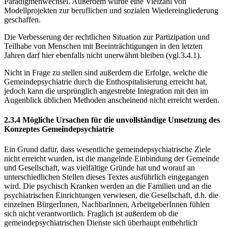
Paradigmenwechsel. Außerdem wurde eine Vielzahl von
Modellprojekten zur beruf­lichen und sozialen Wiedereingliederung
geschaffen.
Die Verbesserung der rechtlichen Situation zur Partizipation und
Teilhabe von Menschen mit Beeinträchtigungen in den letzten
Jahren darf hier ebenfalls nicht unerwähnt bleiben (vgl.3.4.1).
Nicht in Frage zu stellen sind außerdem die Erfolge, welche die
Gemeindepsychiatrie durch die Enthospitalisierung erreicht hat,
jedoch kann die ursprünglich angestrebte Integ­ration mit den im
Augenblick üblichen Methoden anscheinend nicht erreicht werden.
2.3.4 Mögliche Ursachen für die unvollständige Umsetzung des
Konzep­tes Gemeindepsychiatrie
Ein Grund dafür, dass wesentliche gemeindepsychiatrische Ziele
nicht erreicht wurden, ist die mangelnde Einbindung der Gemeinde
und Gesellschaft, was vielfältige Gründe hat und worauf an
unterschiedlichen Stellen dieses Textes ausführlich eingegangen
wird. Die psy­chisch Kranken werden an die Familien und an die
psychiatrischen Einrichtungen verwie­sen, die Gesellschaft, d.h. die
einzelnen BürgerInnen, NachbarInnen, ArbeitgeberInnen fühlen
sich nicht verantwortlich. Fraglich ist außerdem ob die
gemeindepsychiatrischen Dienste sich überhaupt entbehrlich