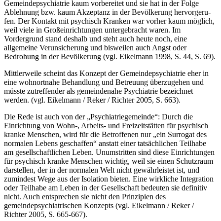
Gemeindepsychiatrie kaum vorbereitet und sie hat in der Folge
Ablehnung bzw. kaum Akzeptanz in der Bevölkerung hervorgeru­
fen. Der Kontakt mit psychisch Kranken war vorher kaum möglich,
weil viele in Großein­richtungen untergebracht waren. Im
Vordergrund stand deshalb und steht auch heute noch, eine
allgemeine Verunsicherung und bisweilen auch Angst oder
Bedrohung in der Bevöl­kerung (vgl. Eikelmann 1998, S. 44, S. 69).
Mittlerweile scheint das Konzept der Gemeindepsychiatrie eher in
eine wohnortnahe Be­handlung und Betreuung überzugehen und
müsste zutreffender als gemeindenahe Psychiat­rie bezeichnet
werden. (vgl. Eikelmann / Reker / Richter 2005, S. 663).
Die Rede ist auch von der „Psychiatriegemeinde“: Durch die
Einrichtung von Wohn-, Ar­beits- und Freizeitstätten für psychisch
kranke Menschen, wird für die Betroffenen nur „ein Surrogat des
normalen Lebens geschaffen“ anstatt einer tatsächlichen Teilhabe
am gesell­schaftlichen Leben. Unumstritten sind diese Einrichtungen
für psychisch kranke Menschen wichtig, weil sie einen Schutzraum
darstellen, der in der normalen Welt nicht gewährleistet ist, und
zumindest Wege aus der Isolation bieten. Eine wirkliche Integration
oder Teilhabe am Leben in der Gesellschaft bedeuten sie definitiv
nicht. Auch entsprechen sie nicht den Prinzipien des
gemeindepsychiatrischen Konzepts (vgl. Eikelmann / Reker /
Richter 2005, S. 665-667).