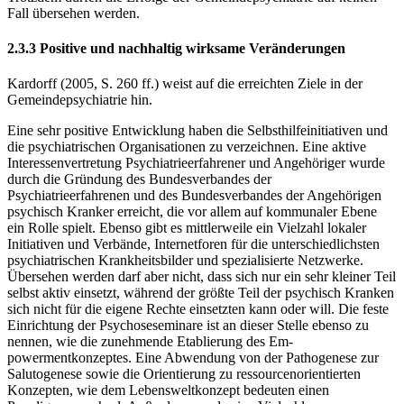
Fall übersehen werden.
2.3.3 Positive und nachhaltig wirksame Veränderungen
Kardorff (2005, S. 260 ff.) weist auf die erreichten Ziele in der
Gemeindepsychiatrie hin.
Eine sehr positive Entwicklung haben die Selbsthilfeinitiativen und
die psychiatrischen Organisationen zu verzeichnen. Eine aktive
Interessenvertretung Psychiatrieerfahrener und Angehöriger wurde
durch die Gründung des Bundesverbandes der
Psychiatrieerfahrenen und des Bundesverbandes der Angehörigen
psychisch Kranker erreicht, die vor allem auf kommunaler Ebene
ein Rolle spielt. Ebenso gibt es mittlerweile ein Vielzahl lokaler
Initia­tiven und Verbände, Internetforen für die unterschiedlichsten
psychiatrischen Krankheits­bilder und spezialisierte Netzwerke.
Übersehen werden darf aber nicht, dass sich nur ein sehr kleiner Teil
selbst aktiv einsetzt, während der größte Teil der psychisch Kranken
sich nicht für die eigene Rechte einsetzten kann oder will. Die feste
Einrichtung der Psychose­seminare ist an dieser Stelle ebenso zu
nennen, wie die zunehmende Etablierung des Em­
powermentkonzeptes. Eine Abwendung von der Pathogenese zur
Salutogenese sowie die Orientierung zu ressourcenorientierten
Konzepten, wie dem Lebensweltkonzept bedeuten einen