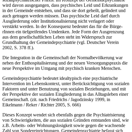
wird davon ausgegangen, dass psychisches Leid und Er­krankungen
in der Gemeinde entstehen, und dass sie dort geheilt, gelindert und
auch getra­gen werden müssen. Das psychische Leid darf durch
Ausgliederung oder Institutionalisie­rung nicht verlagert oder
verstärkt werden. In der Konsequenz bedeutet das für die Bürge­
rInnen ein tiefgreifendes Umdenken. Jede Form der Ausgrenzung
aus dem gesellschaftli­chen Leben steht im Widerspruch zur
Grundhaltung der Gemeindepsychiatrie (vgl. Deut­scher Verein
2002, S. 378 ff.).
Die Integration in die Gemeinschaft der Normalbevölkerung war
neben der Enthospitali­sierung und der neuen Versorgungspraxis die
neue Perspektive im Umgang mit psychisch kranken Menschen.
Gemeindepsychiatrie bedeutet idealtypisch eine psychiatrische
Intervention im Lebens­kontext, unter Berücksichtigung von sozialen
Faktoren und unter Benutzung von sozialen Beziehungen, und mit
der Perspektive der sozialen Eingliederung in das Alltagsleben einer
Gemeinschaft. (zit. nach Friedrichs / Jagodzinsky 1999, in
Eikelmann / Reker / Richter 2005, S. 666)
Dieses Konzept wendet sich ebenfalls gegen die Psychiatrisierung
von Schwierigkeiten, die aus sozialen Gründen entstanden sind, wie
z.B. Arbeits- oder Wohnungslosigkeit sowie gegen die wachsende
Zahl von Sondereinrichtungen. Gemeindepsychiatrie befasst sich