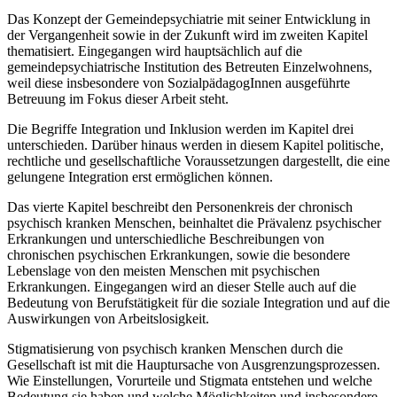
Das Konzept der Gemeindepsychiatrie mit seiner Entwicklung in
der Vergangenheit sowie in der Zukunft wird im zweiten Kapitel
thematisiert. Eingegangen wird hauptsächlich auf die
gemeindepsychiatrische Institution des Betreuten Einzelwohnens,
weil diese insbeson­dere von SozialpädagogInnen ausgeführte
Betreuung im Fokus dieser Arbeit steht.
Die Begriffe Integration und Inklusion werden im Kapitel drei
unterschieden. Darüber hin­aus werden in diesem Kapitel politische,
rechtliche und gesellschaftliche Voraussetzungen dargestellt, die eine
gelungene Integration erst ermöglichen können.
Das vierte Kapitel beschreibt den Personenkreis der chronisch
psychisch kranken Men­schen, beinhaltet die Prävalenz psychischer
Erkrankungen und unterschiedliche Beschrei­bungen von
chronischen psychischen Erkrankungen, sowie die besondere
Lebenslage von den meisten Menschen mit psychischen
Erkrankungen. Eingegangen wird an dieser Stelle auch auf die
Bedeutung von Berufstätigkeit für die soziale Integration und auf die
Auswir­kungen von Arbeitslosigkeit.
Stigmatisierung von psychisch kranken Menschen durch die
Gesellschaft ist mit die Hauptursache von Ausgrenzungsprozessen.
Wie Einstellungen, Vorurteile und Stigmata entstehen und welche
Bedeutung sie haben und welche Möglichkeiten und insbesondere