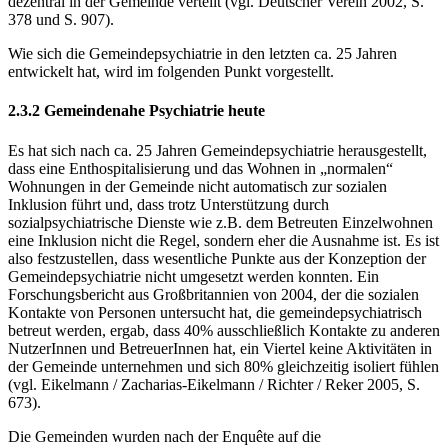
dezentral in der Ge­meinde verteilt (vgl. Deutscher Verein 2002, S.
378 und S. 907).
Wie sich die Gemeindepsychiatrie in den letzten ca. 25 Jahren
entwickelt hat, wird im fol­genden Punkt vorgestellt.
2.3.2 Gemeindenahe Psychiatrie heute
Es hat sich nach ca. 25 Jahren Gemeindepsychiatrie herausgestellt,
dass eine Enthospitali­sierung und das Wohnen in „normalen“
Wohnungen in der Gemeinde nicht automatisch zur sozialen
Inklusion führt und, dass trotz Unterstützung durch
sozialpsychiatrische Dienste wie z.B. dem Betreuten Einzelwohnen
eine Inklusion nicht die Regel, sondern eher die Ausnahme ist. Es ist
also festzustellen, dass wesentliche Punkte aus der Konzeption der
Gemeindepsychiatrie nicht umgesetzt werden konnten. Ein
Forschungsbericht aus Groß­britannien von 2004, der die sozialen
Kontakte von Personen untersucht hat, die gemein­depsychiatrisch
betreut werden, ergab, dass 40% ausschließlich Kontakte zu anderen
Nut­zerInnen und BetreuerInnen hat, ein Viertel keine Aktivitäten in
der Gemeinde unterneh­men und sich 80% gleichzeitig isoliert fühlen
(vgl. Eikelmann / Zacharias-Eikelmann / Richter / Reker 2005, S.
673).
Die Gemeinden wurden nach der Enquête auf die