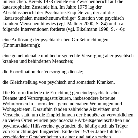
untersuchen. Bereits 1973 deutete ein Zwischenbericht auf die
katastrophalen Zustände hin. Im Jahre 1975 lag der
Abschlussbericht der Psychiatrie-Enquête vor, der auf die
„katastrophalen menschenunwürdige“ Situation von psychisch
kranken Menschen hinwies (vgl. Mattner 2000, S. 84) und u.a.
folgende Interventionen forderte (vgl. Eikelmann 1998, S. 4-6):
eine Auflösung der psychiatrischen Großeinrichtungen
(Entmuralisierung);
eine gemeindenahe und bedarfsgerechte Versorgung aller psychisch
kranken und behin­derten Menschen;
die Koordination der Versorgungsdienste;
die Gleichstellung von psychisch und somatisch Kranken.
Die Reform forderte die Errichtung gemeindepsychiatrischer
Dienste und Versorgungs­strukturen, insbesondere betreute
Wohnformen in „normalen“ gemeindenahen Wohnungen und
Wohngebieten. Daraufhin fanden zahlreiche Aktivitäten und
Versuche statt, um die Empfehlungen der Enquête zu verwirklichen;
an vielen Orten wurden psychosoziale Ar­beitsgemeinschaften und
psychosoziale Hilfsvereine gegründet, die häufig auch als Träger
von Einrichtungen fungierten. Ende der 1970er Jahre führten
verschiedene Gegebenheiten zu einer qualitativ gesehen