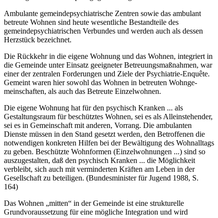
Ambulante gemeindepsychiatrische Zentren sowie das ambulant
betreute Wohnen sind heute wesentliche Bestandteile des
gemeindepsychiatrischen Verbundes und werden auch als dessen
Herzstück bezeichnet.
Die Rückkehr in die eigene Wohnung und das Wohnen, integriert in
die Gemeinde unter Einsatz geeigneter Betreuungsmaßnahmen, war
einer der zentralen Forderungen und Ziele der Psychiatrie-Enquête.
Gemeint waren hier sowohl das Wohnen in betreuten Wohnge­
meinschaften, als auch das Betreute Einzelwohnen.
Die eigene Wohnung hat für den psychisch Kranken ... als
Gestaltungsraum für be­schütz­tes Wohnen, sei es als Alleinstehender,
sei es in Gemeinschaft mit anderen, Vor­rang. Die ambulanten
Dienste müssen in den Stand gesetzt werden, den Betroffenen die
notwendigen konkreten Hilfen bei der Bewältigung des Wohnalltags
zu geben. Be­schützte Wohnformen (Einzelwohnungen ...) sind so
auszugestalten, daß den psy­chisch Kranken ... die Mög­lich­keit
verbleibt, sich auch mit verminderten Kräften am Leben in der
Gesellschaft zu beteili­gen. (Bundesminister für Jugend 1988, S.
164)
Das Wohnen „mitten“ in der Gemeinde ist eine strukturelle
Grundvoraussetzung für eine mögliche Integration und wird