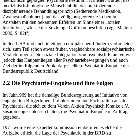
medizinisch geprägten Psychiatrie bestimmt. Kritisiert wurden das
medizinisch-biologische Menschenbild, das praktizierende
disziplinierende Behandlungs­prinzip (Sedierende Medikation,
Zwangsmaßnahmen) und das völlig ausgegrenzte Leben in
Anstalten mit den bekannten Effekten im Sinne einer „totalen
Institution“, wie sie der Soziologe Goffman beschrieb (vgl. Mattner
2000, S. 82ff).
In den USA und auch in einigen europäischen Ländern verbreiteten
sich, zum Teil schon etwas früher, vergleichbare sozialpsychiatrische
Veränderungen. Die soziale Integration von psychisch Kranken war
jedoch das Hauptanliegen aller Psychiatriebewegungen und auch
Ziel der im folgenden Punkt dargestellten Psychiatrie-Enquête der
Bundesrepublik Deutschland.
2.2 Die Psychiatrie-Enquête und ihre Folgen
Im Jahr1969 hat die damalige Bundesregierung auf Initiative von
engagierten BürgerInnen, PolitikerInnen und Fachkräften aus der
Psychiatrie, die sich zu dem Verein Aktion Psy­chisch Kranke e.V.
zusammengeschlossen hatten, die Psychiatrie-Enquête in Auftrag
ge­ge­ben.
1971 wurde eine Expertenkommission einberufen, welche die
Aufgabe erhielt, die Lage der Psychiatrie in der BRD zu