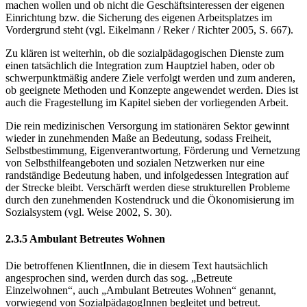
machen wollen und ob nicht die Geschäftsinteressen der eigenen
Einrichtung bzw. die Sicherung des eigenen Arbeitsplatzes im
Vordergrund steht (vgl. Eikelmann / Reker / Richter 2005, S. 667).
Zu klären ist weiterhin, ob die sozialpädagogischen Dienste zum
einen tatsächlich die In­tegration zum Hauptziel haben, oder ob
schwerpunktmäßig andere Ziele verfolgt werden und zum anderen,
ob geeignete Methoden und Konzepte angewendet werden. Dies ist
auch die Fragestellung im Kapitel sieben der vorliegenden Arbeit.
Die rein medizinischen Versorgung im stationären Sektor gewinnt
wieder in zunehmenden Maße an Bedeutung, sodass Freiheit,
Selbstbestimmung, Eigenverantwortung, Förderung und Vernetzung
von Selbsthilfeangeboten und sozialen Netzwerken nur eine
randständige Bedeutung haben, und infolgedessen Integration auf
der Strecke bleibt. Verschärft werden diese strukturellen Probleme
durch den zunehmenden Kostendruck und die Ökonomisie­rung im
Sozialsystem (vgl. Weise 2002, S. 30).
2.3.5 Ambulant Betreutes Wohnen
Die betroffenen KlientInnen, die in diesem Text hautsächlich
angesprochen sind, werden durch das sog. „Betreute
Einzelwohnen“, auch „Ambulant Betreutes Wohnen“ genannt,
vorwiegend von SozialpädagogInnen begleitet und betreut.