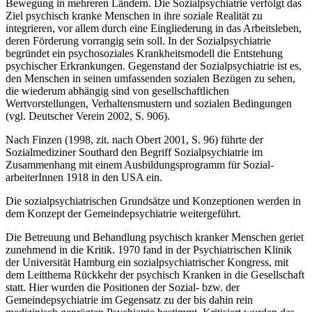
Bewegung in mehreren Ländern. Die Sozialpsychiatrie verfolgt das
Ziel psychisch kranke Menschen in ihre sozi­ale Realität zu
integrieren, vor allem durch eine Eingliederung in das Arbeitsleben,
deren Förderung vorrangig sein soll. In der Sozialpsychiatrie
begründet ein psychosoziales Krankheitsmodell die Entstehung
psychischer Erkrankungen. Gegenstand der Sozialpsy­chiatrie ist es,
den Menschen in seinen umfassenden sozialen Bezügen zu sehen,
die wie­derum abhängig sind von gesellschaftlichen
Wertvorstellungen, Verhaltensmustern und sozialen Bedingungen
(vgl. Deutscher Verein 2002, S. 906).
Nach Finzen (1998, zit. nach Obert 2001, S. 96) führte der
Sozialmediziner Southard den Begriff Sozialpsychiatrie im
Zusammenhang mit einem Ausbildungsprogramm für Sozial­
arbeiterInnen 1918 in den USA ein.
Die sozialpsychiatrischen Grundsätze und Konzeptionen werden in
dem Konzept der Ge­meindepsychiatrie weitergeführt.
Die Betreuung und Behandlung psychisch kranker Menschen geriet
zunehmend in die Kri­tik. 1970 fand in der Psychiatrischen Klinik
der Universität Hamburg ein sozialpsychiatri­scher Kongress, mit
dem Leitthema Rückkehr der psychisch Kranken in die Gesellschaft
statt. Hier wurden die Positionen der Sozial- bzw. der
Gemeindepsychiatrie im Gegensatz zu der bis dahin rein