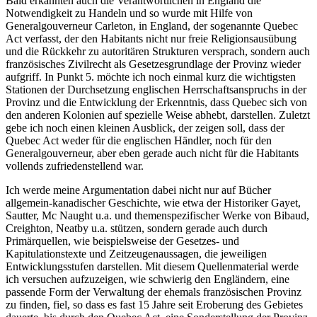
Bald erkannten auch die Verantwortlichen in England die
Notwendigkeit zu Handeln und so wurde mit Hilfe von
Generalgouverneur Carleton, in England, der sogenannte Quebec
Act verfasst, der den Habitants nicht nur freie Religionsausübung
und die Rückkehr zu autoritären Strukturen versprach, sondern auch
französisches Zivilrecht als Gesetzesgrundlage der Provinz wieder
aufgriff. In Punkt 5. möchte ich noch einmal kurz die wichtigsten
Stationen der Durchsetzung englischen Herrschaftsanspruchs in der
Provinz und die Entwicklung der Erkenntnis, dass Quebec sich von
den anderen Kolonien auf spezielle Weise abhebt, darstellen. Zuletzt
gebe ich noch einen kleinen Ausblick, der zeigen soll, dass der
Quebec Act weder für die englischen Händler, noch für den
Generalgouverneur, aber eben gerade auch nicht für die Habitants
vollends zufriedenstellend war.
Ich werde meine Argumentation dabei nicht nur auf Bücher
allgemein-kanadischer Geschichte, wie etwa der Historiker Gayet,
Sautter, Mc Naught u.a. und themenspezifischer Werke von Bibaud,
Creighton, Neatby u.a. stützen, sondern gerade auch durch
Primärquellen, wie beispielsweise der Gesetzes- und
Kapitulationstexte und Zeitzeugenaussagen, die jeweiligen
Entwicklungsstufen darstellen. Mit diesem Quellenmaterial werde
ich versuchen aufzuzeigen, wie schwierig den Engländern, eine
passende Form der Verwaltung der ehemals französischen Provinz
zu finden, fiel, so dass es fast 15 Jahre seit Eroberung des Gebietes