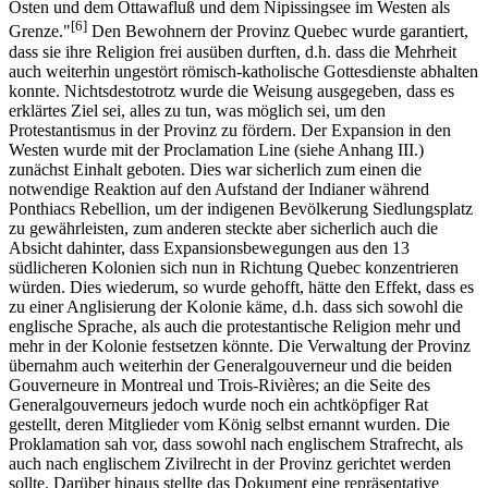
Osten und dem Ottawafluß und dem Nipissingsee im Westen als
[6]
Grenze."
Den Bewohnern der Provinz Quebec wurde garantiert,
dass sie ihre Religion frei ausüben durften, d.h. dass die Mehrheit
auch weiterhin ungestört römisch-katholische Gottesdienste abhalten
konnte. Nichtsdestotrotz wurde die Weisung ausgegeben, dass es
erklärtes Ziel sei, alles zu tun, was möglich sei, um den
Protestantismus in der Provinz zu fördern. Der Expansion in den
Westen wurde mit der Proclamation Line (siehe Anhang III.)
zunächst Einhalt geboten. Dies war sicherlich zum einen die
notwendige Reaktion auf den Aufstand der Indianer während
Ponthiacs Rebellion, um der indigenen Bevölkerung Siedlungsplatz
zu gewährleisten, zum anderen steckte aber sicherlich auch die
Absicht dahinter, dass Expansionsbewegungen aus den 13
südlicheren Kolonien sich nun in Richtung Quebec konzentrieren
würden. Dies wiederum, so wurde gehofft, hätte den Effekt, dass es
zu einer Anglisierung der Kolonie käme, d.h. dass sich sowohl die
englische Sprache, als auch die protestantische Religion mehr und
mehr in der Kolonie festsetzen könnte. Die Verwaltung der Provinz
übernahm auch weiterhin der Generalgouverneur und die beiden
Gouverneure in Montreal und Trois-Rivières; an die Seite des
Generalgouverneurs jedoch wurde noch ein achtköpfiger Rat
gestellt, deren Mitglieder vom König selbst ernannt wurden. Die
Proklamation sah vor, dass sowohl nach englischem Strafrecht, als
auch nach englischem Zivilrecht in der Provinz gerichtet werden
sollte. Darüber hinaus stellte das Dokument eine repräsentative