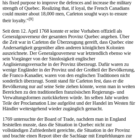
his fixed purpose to improve the defences and increase the military
strength of Quebec. Realizing that, if loyal, the French Canadians
could muster about 18,000 men, Carleton sought ways to ensure
[9]
their loyalty."
Seit dem 12. April 1768 konnte er seine Vorhaben offiziell als
Generalgouverneur der gesamten Provinz Quebec angehen. Über
die Zeit war in Carleton die Überzeugung gereift, dass Quebec eine
Andersartigkeit gegenüber allen anderen königlichen Kolonien
auszeichnete. Der Generalgouverneur war letztendlich ebenso wie
sein Vorgänger von der Sinnlosigkeit englischer
Anglisierungsversuche in der Provinz überzeugt. Dafür waren zu
wenige Engländer in der Provinz und der Großteil der Bevölkerung,
die Franco-Kanadier, waren von den englischen Traditionen nicht
sonderlich überzeugt. Somit stand für Carleton fest, dass er die
Bevölkerung nur auf seine Seite ziehen könnte, wenn man in weiten
Bereichen zu den traditionellen französischen Regierungs- und
Verwaltungsformen zurückkehren würde. Im selben Jahr wurden
Teile der Proclamation Line aufgelöst und der Handel im Westen für
Händler weitestgehend wieder zugänglich gemacht.
1769 untersuchte der Board of Trade, nachdem man in England
feststellen musste, dass die Situation in Quebec nicht zur
vollständigen Zufriedenheit gereichte, die Situation in der Provinz
und brachte einen Report über die Sachlage mit Empfehlungen zur