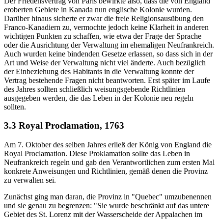
Der Friedensvertrag von Paris bewirkte also, dass die von England
eroberten Gebiete in Kanada nun englische Kolonie wurden.
Darüber hinaus sicherte er zwar die freie Religionsausübung den
Franco-Kanadiern zu, vermochte jedoch keine Klarheit in anderen
wichtigen Punkten zu schaffen, wie etwa der Frage der Sprache
oder die Ausrichtung der Verwaltung im ehemaligen Neufrankreich.
Auch wurden keine bindenden Gesetze erlassen, so dass sich in der
Art und Weise der Verwaltung nicht viel änderte. Auch bezüglich
der Einbeziehung des Habitants in die Verwaltung konnte der
Vertrag bestehende Fragen nicht beantworten. Erst später im Laufe
des Jahres sollten schließlich weisungsgebende Richtlinien
ausgegeben werden, die das Leben in der Kolonie neu regeln
sollten.
3.3 Royal Proclamation, 1763
Am 7. Oktober des selben Jahres erließ der König von England die
Royal Proclamation. Diese Proklamation sollte das Leben in
Neufrankreich regeln und gab den Verantwortlichen zum ersten Mal
konkrete Anweisungen und Richtlinien, gemäß denen die Provinz
zu verwalten sei.
Zunächst ging man daran, die Provinz in "Quebec" umzubenennen
und sie genau zu begrenzen: "Sie wurde beschränkt auf das untere
Gebiet des St. Lorenz mit der Wasserscheide der Appalachen im