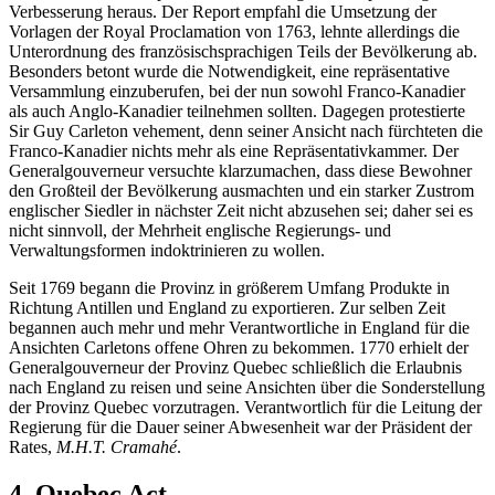
Verbesserung heraus. Der Report empfahl die Umsetzung der
Vorlagen der Royal Proclamation von 1763, lehnte allerdings die
Unterordnung des französischsprachigen Teils der Bevölkerung ab.
Besonders betont wurde die Notwendigkeit, eine repräsentative
Versammlung einzuberufen, bei der nun sowohl Franco-Kanadier
als auch Anglo-Kanadier teilnehmen sollten. Dagegen protestierte
Sir Guy Carleton vehement, denn seiner Ansicht nach fürchteten die
Franco-Kanadier nichts mehr als eine Repräsentativkammer. Der
Generalgouverneur versuchte klarzumachen, dass diese Bewohner
den Großteil der Bevölkerung ausmachten und ein starker Zustrom
englischer Siedler in nächster Zeit nicht abzusehen sei; daher sei es
nicht sinnvoll, der Mehrheit englische Regierungs- und
Verwaltungsformen indoktrinieren zu wollen.
Seit 1769 begann die Provinz in größerem Umfang Produkte in
Richtung Antillen und England zu exportieren. Zur selben Zeit
begannen auch mehr und mehr Verantwortliche in England für die
Ansichten Carletons offene Ohren zu bekommen. 1770 erhielt der
Generalgouverneur der Provinz Quebec schließlich die Erlaubnis
nach England zu reisen und seine Ansichten über die Sonderstellung
der Provinz Quebec vorzutragen. Verantwortlich für die Leitung der
Regierung für die Dauer seiner Abwesenheit war der Präsident der
Rates,
M.H.T. Cramahé
.
4. Quebec Act