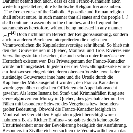
Darunter befand sich auch, dass es den Franco-Kanadiern auch
weiterhin gestattet sei, ihre katholische Religion frei auszuüben:
„The free exercise of the Catholic, Apostolic and Roman religion
shall subsist entire, in such manner that all states and the people [...]
shall continue to assembly in the churches, and to frequent the
sacraments as heretofore, without being molested in any manner
[4]
[...]“
Doch nicht nur im Bereich der Religionsausübung, sondern
auch in anderen Bereichen interpretierten die englischen
Verantwortlichen die Kapitulationsverträge sehr liberal. So blieb mit
den drei Gouverneuren in Quebec, Montreal und Trois-Rivières eine
Verwaltungsstruktur bestehen, die auch schon unter französischer
Herrschaft existent war. Das Privateigentum der Franco-Kanadier
wurde nicht angetastet. In jedem der drei Verwaltungsbezirke wurde
ein Justizwesen eingerichtet, deren obersten Vorsitz jeweils der
zuständige Gouverneur inne hatte und die Urteile durch die
Kapitäne der Miliz ausgeführt wurden; den Franco-Kanadiern
wurde gegenüber englischen Offizieren ein Appellationsrecht
gewährt. Als letzte Instanz bei Straf- und Kriminalfällen fungierte
Generalgouverneur Murray in Quebec; dies geschah aber nur bei
Fällen mit besonderer Schwere des Vergehens bzw. besonders
großer Bedeutung. Obwohl die Franco-Kanadier lediglich in
Montreal bei Gericht den Engländern gleichberechtigt waren –
nahmen z.B. als Richter Einfluss – so gab es doch keine große
Unzufriedenheit unter der Bevölkerung bezüglich der Ausführung.
Besonders im Zivilbereich versuchten die Verantwortlichen an das