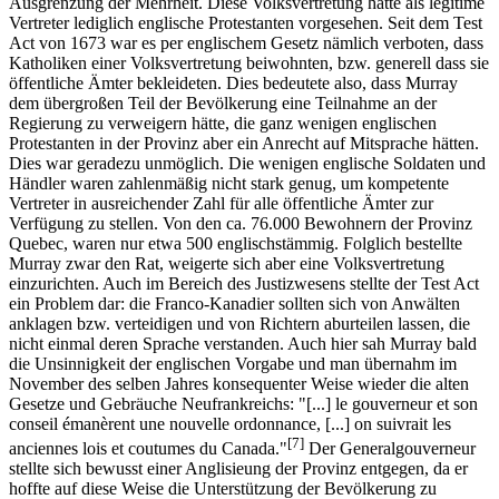
Ausgrenzung der Mehrheit. Diese Volksvertretung hätte als legitime
Vertreter lediglich englische Protestanten vorgesehen. Seit dem Test
Act von 1673 war es per englischem Gesetz nämlich verboten, dass
Katholiken einer Volksvertretung beiwohnten, bzw. generell dass sie
öffentliche Ämter bekleideten. Dies bedeutete also, dass Murray
dem übergroßen Teil der Bevölkerung eine Teilnahme an der
Regierung zu verweigern hätte, die ganz wenigen englischen
Protestanten in der Provinz aber ein Anrecht auf Mitsprache hätten.
Dies war geradezu unmöglich. Die wenigen englische Soldaten und
Händler waren zahlenmäßig nicht stark genug, um kompetente
Vertreter in ausreichender Zahl für alle öffentliche Ämter zur
Verfügung zu stellen. Von den ca. 76.000 Bewohnern der Provinz
Quebec, waren nur etwa 500 englischstämmig. Folglich bestellte
Murray zwar den Rat, weigerte sich aber eine Volksvertretung
einzurichten. Auch im Bereich des Justizwesens stellte der Test Act
ein Problem dar: die Franco-Kanadier sollten sich von Anwälten
anklagen bzw. verteidigen und von Richtern aburteilen lassen, die
nicht einmal deren Sprache verstanden. Auch hier sah Murray bald
die Unsinnigkeit der englischen Vorgabe und man übernahm im
November des selben Jahres konsequenter Weise wieder die alten
Gesetze und Gebräuche Neufrankreichs: "[...] le gouverneur et son
conseil émanèrent une nouvelle ordonnance, [...] on suivrait les
[7]
anciennes lois et coutumes du Canada."
Der Generalgouverneur
stellte sich bewusst einer Anglisieung der Provinz entgegen, da er
hoffte auf diese Weise die Unterstützung der Bevölkerung zu