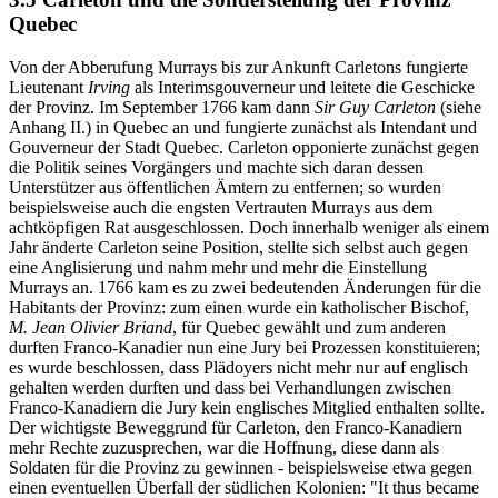
Quebec
Von der Abberufung Murrays bis zur Ankunft Carletons fungierte
Lieutenant
Irving
als Interimsgouverneur und leitete die Geschicke
der Provinz. Im September 1766 kam dann
Sir Guy Carleton
(siehe
Anhang II.) in Quebec an und fungierte zunächst als Intendant und
Gouverneur der Stadt Quebec. Carleton opponierte zunächst gegen
die Politik seines Vorgängers und machte sich daran dessen
Unterstützer aus öffentlichen Ämtern zu entfernen; so wurden
beispielsweise auch die engsten Vertrauten Murrays aus dem
achtköpfigen Rat ausgeschlossen. Doch innerhalb weniger als einem
Jahr änderte Carleton seine Position, stellte sich selbst auch gegen
eine Anglisierung und nahm mehr und mehr die Einstellung
Murrays an. 1766 kam es zu zwei bedeutenden Änderungen für die
Habitants der Provinz: zum einen wurde ein katholischer Bischof,
M. Jean Olivier Briand
, für Quebec gewählt und zum anderen
durften Franco-Kanadier nun eine Jury bei Prozessen konstituieren;
es wurde beschlossen, dass Plädoyers nicht mehr nur auf englisch
gehalten werden durften und dass bei Verhandlungen zwischen
Franco-Kanadiern die Jury kein englisches Mitglied enthalten sollte.
Der wichtigste Beweggrund für Carleton, den Franco-Kanadiern
mehr Rechte zuzusprechen, war die Hoffnung, diese dann als
Soldaten für die Provinz zu gewinnen - beispielsweise etwa gegen
einen eventuellen Überfall der südlichen Kolonien: "It thus became