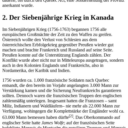
dauerte, bis durch den Quebec Act, eine Sonderstellung der Provinz
anerkannt wurde.
2. Der Siebenjährige Krieg in Kanada
Im Siebenjährigen Krieg (1756-1763) begannen 1756 alle
europäischen Großmächte der Zeit zu den Waffen zu greifen.
Österreich wollte den Verlust von Schlesien aus dem
österreichischen Erbfolgekrieg gegenüber Preußen wieder gut
machen und brachte Frankreich und Russland auf seine Seite.
Preußen konnte auf die Unterstützung Englands zählen. Der
Konflikt wurde aber nicht nur in Mitteleuropa ausgetragen, sondern
auch in den Kolonien Englands und Frankreichs, also in
Nordamerika, der Karibik und Indien.
1756 wurden ca. 1.000 französische Soldaten nach Quebec
entsandt, die den bereits im Vorjahr angelangten 3.000 Mann zur
Verstärkung kamen und die Sicherung Neufrankreichs garantieren
sollten. Dennoch waren die französischen Truppen den englischen
zahlenmäßig unterlegen. Insgesamt hatten die Franzosen – samt
Miliz, Indianern und Waldläufern– nie mehr als 22.000 Mann zur
Verfügung, wohingegen die Komplettstärke der Engländer wohl ca.
[2]
63.000 Mann bemessen haben dürfte
. Das Oberkommando auf
englischer Seite hatte
James Wolfe
; auf der französischen Seite
befehligte
Marquis de Montcalm
die regulären Truppen und
Marquis