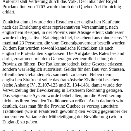
Autorität statt Vertretung durch das Volk. Der Inhalt der Royal
Proclamation von 1763 wurde durch den Quebec Act für nichtig
erklärt.
Zunächst einmal wurde dem Ersuchen der englischen Kaufleute
nach der Einrichtung einer repräsentativen Versammlung, nach
englischem Beispiel, in der Provinz eine Absage erteilt; stattdessen
wurde ein legislativer Rat eingerichtet, bestehend aus mindestens 17,
maximal 23 Personen, die vom Generalgouverneur bestellt wurden.
Zu dem Rat wurden sowohl kanadische Katholiken als auch
englische Protestanten zugelassen. Die Aufgabe des Rates bestand
darin, zusammen mit dem Generalgouverneur die Leitung der
Provinz zu führen. Der Rat konnte jedoch keine Gesetze erlassen,
sondern war lediglich autorisiert, Gelder für den Bau von Strassen,
öffentlichen Gebäuden etc. sammeln zu lassen. Neben dem
englischen Strafrecht sollte das französische Zivilrecht bestehen
(siehe Anhang IV., Z.107-123 und Z. 134-148), damit wurde der
Verwurzelung der Bevölkerung in Letzterem Rechnung getragen.
Das seigneurale System wurde beibehalten, um die Bevölkerung
nicht aus ihren feudalen Traditionen zu reißen. Auch dadurch wird
deutlich, dass man für die Provinz Quebec es vorzog autoritäre
Traditionen (wie in Frankreich gewohnt) den Vorzug gegenüber der
moderneren Variante der Mitbeteiligung der Bevölkerung (wie in
England) zu geben.