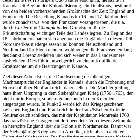
Geschichte des Historikers Udo Sautter ersichtlich, herrschte in
Kanada seit Beginn der Kolonialisierung, ein Dualismus, bestimmt
von den beiden vorherrschenden Großmächte der Zeit: England und
Frankreich. Die Besiedlung Kanadas im 16. und 17. Jahrhundert
wurde zunächst v.a. von den Franzosen vorangetrieben, die u.a.
durch
Cartier
und
Champlain
den Grundstein für die
Erkundschaftung wichtiger Teile des Landes legten. Zu Beginn des
18. Jahrhunderts hatten sich aber auch die Engländer in diesem Teil
Nordamerikas niedergelassen und konnten Neuschottland und
Neufundland ihr Eigen nennen, wohingegen die Franzosen entlang
des Sankt Lorenz siedelten und sich weiter in das Landesinnere
ausbreiteten. Dies führte unweigerlich zu einem Konflikt der
Großmächte um die Besitzungen in Kanada.
Ziel dieser Arbeit ist es, die Durchsetzung des alleinigen
Machtanspruchs der Engländer in Kanada, durch die Eroberung und
Herrschaft über Neufrankreich, darzustellen. Die Machtergreifung
hatte ihren Ursprung in dem Siebenjährigen Krieg (1756-1763), der
nicht nur in Europa, sondern gerade auch in den Kolonien
ausgetragen wurde. In Punkt 2 werde ich das Kriegsgeschehen
zwischen England und Frankreich in der französischen Kolonie
Neufrankreich schildern, das mit der Kapitulation Montreals 1760
das französische Engagement dort beendete. Von diesem Zeitpunkt
an herrschte England über die Kolonie in Nordamerika. Damit war
der Siebenjährige Krieg zwar in Amerika, nicht aber in anderen