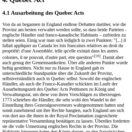
4.1 Ausarbeitung des Quebec Acts
Von da an begannen in England endlose Debatten darüber, wie die
Provinz am besten verwaltet werden sollte, so dass beide Parteien -
englische Händler und franco-kanadische Habitants – zufrieden zu
stellen seien. Einig war man sich lediglich in zwei Punkten: "[...] il
fallait appliquer au Canada les lois francaises relatives au droit du
propriété; d'une Assemblée, telle qu'elle existait dans les autres
[10]
colonies, il ne pouvait, d'autre part, etre question"
. Damit aber
auch genug der Gemeinsamkeiten. Über alle anderen Punkte wurde
heftig gestritten. Nicht nur zu Hause in England gab es
unterschiedliche Standpunkte über die Zukunft der Provinz,
selbstverständlich auch in Quebec selbst. Sowohl die englischen
Händler, als auch die Franco-Kanadier schickten im Laufe der
Ausarbeitungszeit des Quebec Acts Petitionen zu König und
Verwaltungsrat, um diese von ihren Vorschlägen zu überzeugen.
1773 schrieben die Händler, die sehr wohl den Wandel in der
Einstellung ihres Generalgouverneurs wahrgenommen hatten und
somit zunehmend um ihre Rechte bangten, nach England um sich
von dort aus die ihnen in der Royal Proclamation zugesicherte
repräsentative Versammlung bestätigen zu lassen. Überdies forderten
sie die volle Umsetzung englischen Rechts in der Provinz. Die
Habitants hingegen baten den König darum, zu den französischen