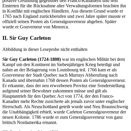
positive Gesinnung gegenüber den Franco-Kanadiern und sein
Eintreten für die Rücknahme alter Verwaltungsformen brachten ihn
in Konflikt mit englischen Händlern. Aus diesem Grund wurde er
1765 nach England zurückberufen und zwei Jahre später musste er
offiziell seinen Posten als Generalgouverneur abgeben. Später
wurde er Gouverneur von Menorca.
II. Sir Guy Carleton
Abbildung in dieser Leseprobe nicht enthalten
Sir Guy Carleton (1724-1808)
war im englischen Militär bei dem
Kampf um den Kontinent im Siebenjährigen Krieg beteiligt und
nahm an der Belagerung von Louisbourg teil. 1766 kam er als
Gouverneur der Stadt Quebec nach Murrays Abberufung nach
Kanada und übernahm 1768 dessen Posten als Generalgouverneur.
Er erkannte, dass der neu erworbenen Provinz eine Sonderstellung
aufgrund seiner Bewohner zukommen müsse und gilt als
Hauptantrieb für den Quebec Act von 1774, der den Franco-
Kanadier mehr Rechte zusicherte als jemals zuvor unter englischer
Herrschaft. Als Neuschottland geteilt wurde und Neu Braunschweig
die Unabhängigkeit erhielt, wurde Carleton Generalgouverneur der
neuen Kolonie. 1786 wurde er zum Generalgouverneur von ganz
britisch Nordamerika ernannt.