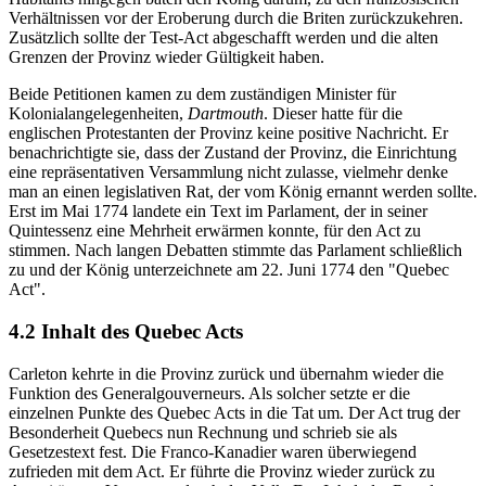
Verhältnissen vor der Eroberung durch die Briten zurückzukehren.
Zusätzlich sollte der Test-Act abgeschafft werden und die alten
Grenzen der Provinz wieder Gültigkeit haben.
Beide Petitionen kamen zu dem zuständigen Minister für
Kolonialangelegenheiten,
Dartmouth
. Dieser hatte für die
englischen Protestanten der Provinz keine positive Nachricht. Er
benachrichtigte sie, dass der Zustand der Provinz, die Einrichtung
eine repräsentativen Versammlung nicht zulasse, vielmehr denke
man an einen legislativen Rat, der vom König ernannt werden sollte.
Erst im Mai 1774 landete ein Text im Parlament, der in seiner
Quintessenz eine Mehrheit erwärmen konnte, für den Act zu
stimmen. Nach langen Debatten stimmte das Parlament schließlich
zu und der König unterzeichnete am 22. Juni 1774 den "Quebec
Act".
4.2 Inhalt des Quebec Acts
Carleton kehrte in die Provinz zurück und übernahm wieder die
Funktion des Generalgouverneurs. Als solcher setzte er die
einzelnen Punkte des Quebec Acts in die Tat um. Der Act trug der
Besonderheit Quebecs nun Rechnung und schrieb sie als
Gesetzestext fest. Die Franco-Kanadier waren überwiegend
zufrieden mit dem Act. Er führte die Provinz wieder zurück zu