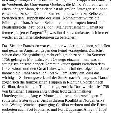
de Vaudreuil
, der Gouverneur Quebecs, die Miliz. Vaudreuil war ein
eifersüchtiger Mann, der sich selbst als großen Strategen sah, ohne
es wirklich zu sein. Dadurch kam es immer wieder zu Reibereien
zwischen den Truppen und der Miliz. Komplettiert wurde die
Führung auf französischer Seite durch den korrupten Intendanten
Neufrankreichs,
Francois Bigot
. „Malheureusement, il amait les
[3]
femmes, le jeu et l’argent“
, was ihn dazu veranlasste, sich immer
wieder an den Kriegslieferungen zu bereichern.
Das Ziel der Franzosen war es, immer wieder mit kleinen, schnellen
und gezielten Angriffen gegen den Feind vorzugehen. Zunächst
schien diese Kriegsführung recht erfolgreich zu sein. Im Sommer
1756 gelang es Montcalm, Fort Oswego einzunehmen, was ein
strategisch entscheidender Kommunikationspunkt zwischen dem
Lorenzstrom und den Great Lakes war. Im Juli des folgenden Jahres
nahmen die Franzosen auch Fort William Henry ein, dass das
wichtigste Sicherungswerk auf der Straße nach Albany war. Danach
zogen sich die französischen Truppen in Richtung Norden nach
Carillon, dem heutigen Ticonderoga, zurück. Dort wurden sie 1758
von britischen Truppen angegriffen; trotz zahlenmäßiger
Unterlegenheit, gelang es Montcalm diese zurückzuschlagen. Es
sollte sein letzter großer Sieg in diesem Konflikt in Nordamerika
sein. Wenige Wochen später ging Carillon verloren und die Briten
eroberten auch Fort Frontenac und Fort Duquesne. Am 27.7.1758