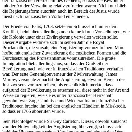
der französischen Herrschaft des Gebietes, so dass die Bewohner
mit der Art der Verwaltung relativ zufrieden waren. Nicht nur blieb
die Regierungsform autoritär, auch im Bereich der Justiz wurde
meist nach französischem Vorbild entschieden.
Der Friede von Paris, 1763, setzte ein Schlussstrich unter den
Konflikt, beinhaltete allerdings noch keine klaren Vorstellungen, wie
die Kolonie unter einer Zivilregierung verwaltet werden sollte.
Dieser Aufgabe widmete sich im selben Jahr die Royal
Proclamation, die vorsah, eine Anglisierung voranzutreiben. Man
hoffte mit englischer Zuwanderung die englischen Formen und die
Durchsetzung des Protestantismus voranzutreiben. Die große
Immigration blieb allerdings aus, so dass der Großteil der
Bevölkerung nach wie vor in französischen Traditionen verhaftet
war. Der erste Generalgouverneur der Zivilverwaltung, James
Murray, versuchte zunächst die Anglisierung, etwa im Bereich des
Justizwesens voranzutreiben, bis er schließlich merkte, dass
aufgrund der Bevölkerung es ratsamer sei, diese mehr in der Art und
Weise zu regieren, wie sie es unter französischer Herrschaft
gewohnt war. Zugeständnisse und Wiederaufnahme französischer
Traditionen brachte ihn bei den englischen Händlern in Misskredit,
so dass er 1765 abberufen wurde.
Sein Nachfolger wurde Sir Guy Carleton. Dieser, obwohl zunächst
von der Notwendigkeit der Anglisierung überzeugt, schloss sich
bald der Überzeugung seines Vorgängers an und ebnete den Weg