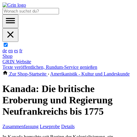
de
en
es
fr
Shop
GRIN Website
Texte veröffentlichen, Rundum-Service genießen
Zur Shop-Startseite
›
Amerikanistik - Kultur und Landeskunde
Kanada: Die britische
Eroberung und Regierung
Neufrankreichs bis 1775
Zusammenfassung
Leseprobe
Details
In Kanada herrschte seit Beginn der Kolonialisierung, ein