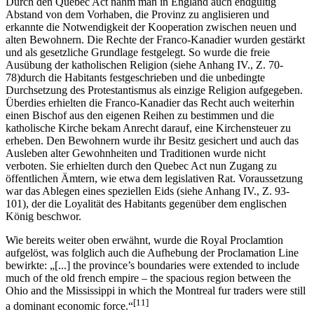
Durch den Quebec Act nahm man in England auch endgültig
Abstand von dem Vorhaben, die Provinz zu anglisieren und
erkannte die Notwendigkeit der Kooperation zwischen neuen und
alten Bewohnern. Die Rechte der Franco-Kanadier wurden gestärkt
und als gesetzliche Grundlage festgelegt. So wurde die freie
Ausübung der katholischen Religion (siehe Anhang IV., Z. 70-
78)durch die Habitants festgeschrieben und die unbedingte
Durchsetzung des Protestantismus als einzige Religion aufgegeben.
Überdies erhielten die Franco-Kanadier das Recht auch weiterhin
einen Bischof aus den eigenen Reihen zu bestimmen und die
katholische Kirche bekam Anrecht darauf, eine Kirchensteuer zu
erheben. Den Bewohnern wurde ihr Besitz gesichert und auch das
Ausleben alter Gewohnheiten und Traditionen wurde nicht
verboten. Sie erhielten durch den Quebec Act nun Zugang zu
öffentlichen Ämtern, wie etwa dem legislativen Rat. Voraussetzung
war das Ablegen eines speziellen Eids (siehe Anhang IV., Z. 93-
101), der die Loyalität des Habitants gegenüber dem englischen
König beschwor.
Wie bereits weiter oben erwähnt, wurde die Royal Proclamtion
aufgelöst, was folglich auch die Aufhebung der Proclamation Line
bewirkte: „[...] the province’s boundaries were extended to include
much of the old french empire – the spacious region between the
Ohio and the Mississippi in which the Montreal fur traders were still
[11]
a dominant economic force.“