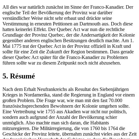
All dies war natürlich zunächst im Sinne der Franco-Kanadier. Der
englische Teil der Bevölkerung der Provinz war darüber
verständlicher Weise nicht sehr erbaut und drückte seine
Verstimmung in erneuten Petitionen an Dartmouth aus. Doch diese
hatten keinerlei Effekt. Der Quebec Act war nun die rechtliche
Grundlage der Provinz Quebec, der die Andersartigkeit der Kolonie
gegenüber anderen englischen Besitzungen deutlich machte. Am 1.
Mai 1775 trat der Quebec Act in der Provinz offiziell in Kraft und
sollte für eine Zeit die Zukunft der Region bestimmen. Dass gerade
dieser Quebec Act später für die Franco-Kanadier zu Problemen
führen sollte war zu diesem Zeitpunkt noch nicht abzusehen.
5. Résumé
Nach dem Erhalt Neufrankreichs als Resultat des Siebenjährigen
Krieges in Nordamerika, stand die Regierung in England vor einem
großen Problem. Die Frage war, wie man mit den fast 70.000
französischsprechenden Bewohnern der Kolonie umgehen sollte.
Eine Vertreibung wie 1755 aus Akadien war nicht nur politisch,
sondern auch aufgrund der Anzahl der Bevölkerung schier
unmöglich. Also machte man sich daran, die Habitants
mitzuregieren. Die Militärregierung, die von 1760 bis 1764 die
Geschicke der Provinz leitete, übernahm zunächst vieles aus der Zeit