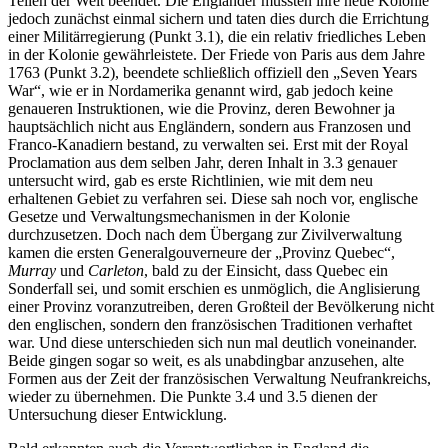
Teilen der Welt beendet. Die Engländer mussten ihre neue Kolonie
jedoch zunächst einmal sichern und taten dies durch die Errichtung
einer Militärregierung (Punkt 3.1), die ein relativ friedliches Leben
in der Kolonie gewährleistete. Der Friede von Paris aus dem Jahre
1763 (Punkt 3.2), beendete schließlich offiziell den „Seven Years
War“, wie er in Nordamerika genannt wird, gab jedoch keine
genaueren Instruktionen, wie die Provinz, deren Bewohner ja
hauptsächlich nicht aus Engländern, sondern aus Franzosen und
Franco-Kanadiern bestand, zu verwalten sei. Erst mit der Royal
Proclamation aus dem selben Jahr, deren Inhalt in 3.3 genauer
untersucht wird, gab es erste Richtlinien, wie mit dem neu
erhaltenen Gebiet zu verfahren sei. Diese sah noch vor, englische
Gesetze und Verwaltungsmechanismen in der Kolonie
durchzusetzen. Doch nach dem Übergang zur Zivilverwaltung
kamen die ersten Generalgouverneure der „Provinz Quebec“,
Murray
und
Carleton
, bald zu der Einsicht, dass Quebec ein
Sonderfall sei, und somit erschien es unmöglich, die Anglisierung
einer Provinz voranzutreiben, deren Großteil der Bevölkerung nicht
den englischen, sondern den französischen Traditionen verhaftet
war. Und diese unterschieden sich nun mal deutlich voneinander.
Beide gingen sogar so weit, es als unabdingbar anzusehen, alte
Formen aus der Zeit der französischen Verwaltung Neufrankreichs,
wieder zu übernehmen. Die Punkte 3.4 und 3.5 dienen der
Untersuchung dieser Entwicklung.