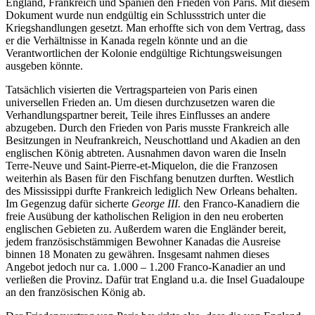
England, Frankreich und Spanien den Frieden von Paris. Mit diesem
Dokument wurde nun endgültig ein Schlussstrich unter die
Kriegshandlungen gesetzt. Man erhoffte sich von dem Vertrag, dass
er die Verhältnisse in Kanada regeln könnte und an die
Verantwortlichen der Kolonie endgültige Richtungsweisungen
ausgeben könnte.
Tatsächlich visierten die Vertragsparteien von Paris einen
universellen Frieden an. Um diesen durchzusetzen waren die
Verhandlungspartner bereit, Teile ihres Einflusses an andere
abzugeben. Durch den Frieden von Paris musste Frankreich alle
Besitzungen in Neufrankreich, Neuschottland und Akadien an den
englischen König abtreten. Ausnahmen davon waren die Inseln
Terre-Neuve und Saint-Pierre-et-Miquelon, die die Franzosen
weiterhin als Basen für den Fischfang benutzen durften. Westlich
des Mississippi durfte Frankreich lediglich New Orleans behalten.
Im Gegenzug dafür sicherte
George III.
den Franco-Kanadiern die
freie Ausübung der katholischen Religion in den neu eroberten
englischen Gebieten zu. Außerdem waren die Engländer bereit,
jedem französischstämmigen Bewohner Kanadas die Ausreise
binnen 18 Monaten zu gewähren. Insgesamt nahmen dieses
Angebot jedoch nur ca. 1.000 – 1.200 Franco-Kanadier an und
verließen die Provinz. Dafür trat England u.a. die Insel Guadaloupe
an den französischen König ab.