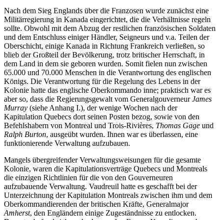
Nach dem Sieg Englands über die Franzosen wurde zunächst eine
Militärregierung in Kanada eingerichtet, die die Verhältnisse regeln
sollte. Obwohl mit dem Abzug der restlichen französischen Soldaten
und dem Entschluss einiger Händler, Seigneurs und v.a. Teilen der
Oberschicht, einige Kanada in Richtung Frankreich verließen, so
blieb der Großteil der Bevölkerung, trotz britischer Herrschaft, in
dem Land in dem sie geboren wurden. Somit fielen nun zwischen
65.000 und 70.000 Menschen in die Verantwortung des englischen
Königs. Die Verantwortung für die Regelung des Lebens in der
Kolonie hatte das englische Oberkommando inne; praktisch war es
aber so, dass die Regierungsgewalt vom Generalgouverneur
James
Murray
(siehe Anhang I.), der wenige Wochen nach der
Kapitulation Quebecs dort seinen Posten bezog, sowie von den
Befehlshabern von Montreal und Trois-Rivières,
Thomas Gage
und
Ralph Burton
, ausgeübt wurden. Ihnen war es überlassen, eine
funktionierende Verwaltung aufzubauen.
Mangels übergreifender Verwaltungsweisungen für die gesamte
Kolonie, waren die Kapitulationsverträge Quebecs und Montreals
die einzigen Richtlinien für die von den Gouverneuren
aufzubauende Verwaltung. Vaudreuil hatte es geschafft bei der
Unterzeichnung der Kapitulation Montreals zwischen ihm und dem
Oberkommandierenden der britischen Kräfte, Generalmajor
Amherst
, den Engländern einige Zugeständnisse zu entlocken.