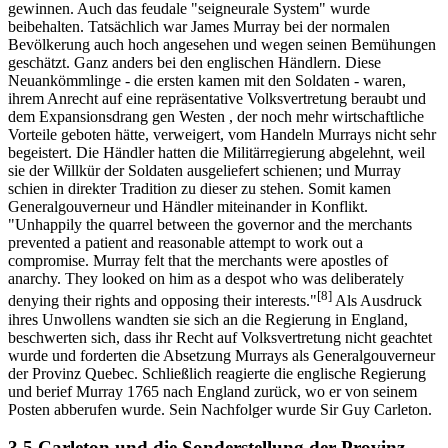
gewinnen. Auch das feudale "seigneurale System" wurde
beibehalten. Tatsächlich war James Murray bei der normalen
Bevölkerung auch hoch angesehen und wegen seinen Bemühungen
geschätzt. Ganz anders bei den englischen Händlern. Diese
Neuankömmlinge - die ersten kamen mit den Soldaten - waren,
ihrem Anrecht auf eine repräsentative Volksvertretung beraubt und
dem Expansionsdrang gen Westen , der noch mehr wirtschaftliche
Vorteile geboten hätte, verweigert, vom Handeln Murrays nicht sehr
begeistert. Die Händler hatten die Militärregierung abgelehnt, weil
sie der Willkür der Soldaten ausgeliefert schienen; und Murray
schien in direkter Tradition zu dieser zu stehen. Somit kamen
Generalgouverneur und Händler miteinander in Konflikt.
"Unhappily the quarrel between the governor and the merchants
prevented a patient and reasonable attempt to work out a
compromise. Murray felt that the merchants were apostles of
anarchy. They looked on him as a despot who was deliberately
[8]
denying their rights and opposing their interests."
Als Ausdruck
ihres Unwollens wandten sie sich an die Regierung in England,
beschwerten sich, dass ihr Recht auf Volksvertretung nicht geachtet
wurde und forderten die Absetzung Murrays als Generalgouverneur
der Provinz Quebec. Schließlich reagierte die englische Regierung
und berief Murray 1765 nach England zurück, wo er von seinem
Posten abberufen wurde. Sein Nachfolger wurde Sir Guy Carleton.
3.5 Carleton und die Sonderstellung der Provinz