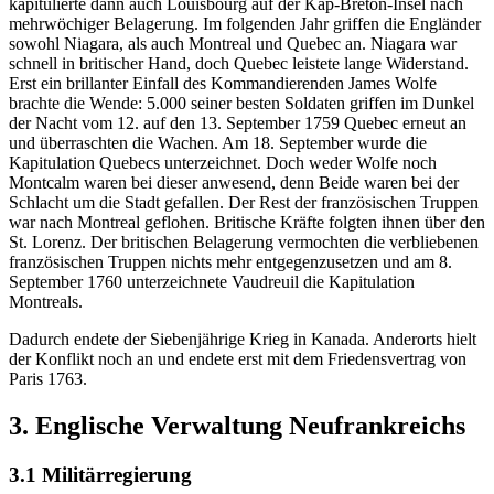
kapitulierte dann auch Louisbourg auf der Kap-Breton-Insel nach
mehrwöchiger Belagerung. Im folgenden Jahr griffen die Engländer
sowohl Niagara, als auch Montreal und Quebec an. Niagara war
schnell in britischer Hand, doch Quebec leistete lange Widerstand.
Erst ein brillanter Einfall des Kommandierenden James Wolfe
brachte die Wende: 5.000 seiner besten Soldaten griffen im Dunkel
der Nacht vom 12. auf den 13. September 1759 Quebec erneut an
und überraschten die Wachen. Am 18. September wurde die
Kapitulation Quebecs unterzeichnet. Doch weder Wolfe noch
Montcalm waren bei dieser anwesend, denn Beide waren bei der
Schlacht um die Stadt gefallen. Der Rest der französischen Truppen
war nach Montreal geflohen. Britische Kräfte folgten ihnen über den
St. Lorenz. Der britischen Belagerung vermochten die verbliebenen
französischen Truppen nichts mehr entgegenzusetzen und am 8.
September 1760 unterzeichnete Vaudreuil die Kapitulation
Montreals.
Dadurch endete der Siebenjährige Krieg in Kanada. Anderorts hielt
der Konflikt noch an und endete erst mit dem Friedensvertrag von
Paris 1763.
3. Englische Verwaltung Neufrankreichs
3.1 Militärregierung