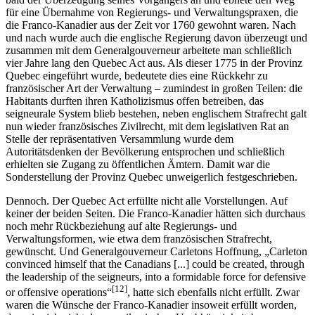
für eine Übernahme von Regierungs- und Verwaltungspraxen, die
die Franco-Kanadier aus der Zeit vor 1760 gewohnt waren. Nach
und nach wurde auch die englische Regierung davon überzeugt und
zusammen mit dem Generalgouverneur arbeitete man schließlich
vier Jahre lang den Quebec Act aus. Als dieser 1775 in der Provinz
Quebec eingeführt wurde, bedeutete dies eine Rückkehr zu
französischer Art der Verwaltung – zumindest in großen Teilen: die
Habitants durften ihren Katholizismus offen betreiben, das
seigneurale System blieb bestehen, neben englischem Strafrecht galt
nun wieder französisches Zivilrecht, mit dem legislativen Rat an
Stelle der repräsentativen Versammlung wurde dem
Autoritätsdenken der Bevölkerung entsprochen und schließlich
erhielten sie Zugang zu öffentlichen Ämtern. Damit war die
Sonderstellung der Provinz Quebec unweigerlich festgeschrieben.
Dennoch. Der Quebec Act erfüllte nicht alle Vorstellungen. Auf
keiner der beiden Seiten. Die Franco-Kanadier hätten sich durchaus
noch mehr Rückbeziehung auf alte Regierungs- und
Verwaltungsformen, wie etwa dem französischen Strafrecht,
gewünscht. Und Generalgouverneur Carletons Hoffnung, „Carleton
convinced himself that the Canadians [...] could be created, through
the leadership of the seigneurs, into a formidable force for defensive
[12]
or offensive operations“
, hatte sich ebenfalls nicht erfüllt. Zwar
waren die Wünsche der Franco-Kanadier insoweit erfüllt worden,