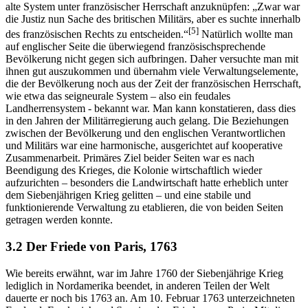
alte System unter französischer Herrschaft anzuknüpfen: „Zwar war
die Justiz nun Sache des britischen Militärs, aber es suchte innerhalb
[5]
des französischen Rechts zu entscheiden.“
Natürlich wollte man
auf englischer Seite die überwiegend französischsprechende
Bevölkerung nicht gegen sich aufbringen. Daher versuchte man mit
ihnen gut auszukommen und übernahm viele Verwaltungselemente,
die der Bevölkerung noch aus der Zeit der französischen Herrschaft,
wie etwa das seigneurale System – also ein feudales
Landherrensystem - bekannt war. Man kann konstatieren, dass dies
in den Jahren der Militärregierung auch gelang. Die Beziehungen
zwischen der Bevölkerung und den englischen Verantwortlichen
und Militärs war eine harmonische, ausgerichtet auf kooperative
Zusammenarbeit. Primäres Ziel beider Seiten war es nach
Beendigung des Krieges, die Kolonie wirtschaftlich wieder
aufzurichten – besonders die Landwirtschaft hatte erheblich unter
dem Siebenjährigen Krieg gelitten – und eine stabile und
funktionierende Verwaltung zu etablieren, die von beiden Seiten
getragen werden konnte.
3.2 Der Friede von Paris, 1763
Wie bereits erwähnt, war im Jahre 1760 der Siebenjährige Krieg
lediglich in Nordamerika beendet, in anderen Teilen der Welt
dauerte er noch bis 1763 an. Am 10. Februar 1763 unterzeichneten