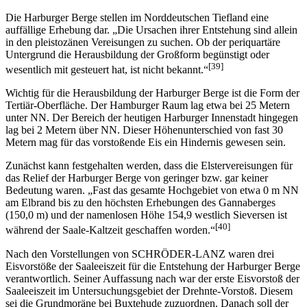
Die Harburger Berge stellen im Norddeutschen Tiefland eine
auffällige Erhebung dar. „Die Ursachen ihrer Entstehung sind allein
in den pleistozänen Vereisungen zu suchen. Ob der periquartäre
Untergrund die Herausbildung der Großform begünstigt oder
[39]
wesentlich mit gesteuert hat, ist nicht bekannt.“
Wichtig für die Herausbildung der Harburger Berge ist die Form der
Tertiär-Oberfläche. Der Hamburger Raum lag etwa bei 25 Metern
unter NN. Der Bereich der heutigen Harburger Innenstadt hingegen
lag bei 2 Metern über NN. Dieser Höhenunterschied von fast 30
Metern mag für das vorstoßende Eis ein Hindernis gewesen sein.
Zunächst kann festgehalten werden, dass die Elstervereisungen für
das Relief der Harburger Berge von geringer bzw. gar keiner
Bedeutung waren. „Fast das gesamte Hochgebiet von etwa 0 m NN
am Elbrand bis zu den höchsten Erhebungen des Gannaberges
(150,0 m) und der namenlosen Höhe 154,9 westlich Sieversen ist
[40]
während der Saale-Kaltzeit geschaffen worden.“
Nach den Vorstellungen von SCHRÖDER-LANZ waren drei
Eisvorstöße der Saaleeiszeit für die Entstehung der Harburger Berge
verantwortlich. Seiner Auffassung nach war der erste Eisvorstoß der
Saaleeiszeit im Untersuchungsgebiet der Drehnte-Vorstoß. Diesem
sei die Grundmoräne bei Buxtehude zuzuordnen. Danach soll der