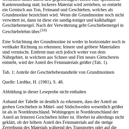
Kantenrundung statt; lockeres Material wird zerrieben, so entsteht
ein Gemisch aus Ton, Feinsand und Geschieben, welches als
Grundmoräne bezeichnet wird. Wenn die Grundmoräne noch nicht
verwittert ist, dann ist diese ein sandig-toniger und kalkhaltiger
Geschiebemergel. Nach der Verwitterung geht Geschiebemergel in
[18]
Geschiebelehm über.
Eine Schichtung der Grundmoräne ist weder in horizontaler noch in
vertikaler Richtung zu erkennen; feinere und gröbere Materialien
sind vermischt. Entfernt man sich jedoch weiter von dem
Nährgebiet, in welchem aus Schnee und Firn neues Gletschereis
entsteht, wird der Anteil des Feinmaterials größer (Tab. 1).
Tab. 1: Anteile der Geschiebebestandteile von Grundmoränen
Quelle: Liedtke, H. (1981), S. 48.
Abbildung in dieser Leseprobe nicht enthalten
Anhand der Tabelle ist deutlich zu erkennen, dass der Anteil an
groben Geschieben in Mittel- und Südschweden wesentlich größer
ist als in Norddeutschland. Wohingegen in Norddeutschland der
Anteil an feineren Geschieben höher ist. Hierbei ist allerdings nicht
geklärt, ob der höhere Anteil des Feinmaterials auf die stetige
Zerreibung des Materials während des Transportes oder auf die