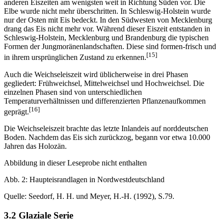
anderen Eiszeiten am wenigsten weit in Richtung Süden vor. Die
Elbe wurde nicht mehr überschritten. In Schleswig-Holstein wurde
nur der Osten mit Eis bedeckt. In den Südwesten von Mecklenburg
drang das Eis nicht mehr vor. Während dieser Eiszeit entstanden in
Schleswig-Holstein, Mecklenburg und Brandenburg die typischen
Formen der Jungmoränenlandschaften. Diese sind formen-frisch und
[15]
in ihrem ursprünglichen Zustand zu erkennen.
Auch die Weichseleiszeit wird üblicherweise in drei Phasen
gegliedert: Frühweichsel, Mittelweichsel und Hochweichsel. Die
einzelnen Phasen sind von unterschiedlichen
Temperaturverhältnissen und differenzierten Pflanzenaufkommen
[16]
geprägt.
Die Weichseleiszeit brachte das letzte Inlandeis auf norddeutschen
Boden. Nachdem das Eis sich zurückzog, begann vor etwa 10.000
Jahren das Holozän.
Abbildung in dieser Leseprobe nicht enthalten
Abb. 2: Haupteisrandlagen in Nordwestdeutschland
Quelle: Seedorf, H. H. und Meyer, H.-H. (1992), S.79.
3.2 Glaziale Serie