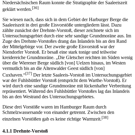
Niedersächsischen Raum konnte die Stratigraphie der Saaleeiszeit
[36]
geklärt werden.
Sie wiesen nach, dass sich in dem Gebiet der Harburger Berge die
Saaleeiszeit in drei große Eisvorstöße untergliedern lässt. Dazu
zählte zunächst der Drehnte-Vorstoß, dieser zeichnete sich im
Untersuchungsgebiet durch eine sehr sandige Grundmoräne aus. Im
Zuge des Drehnte-Vorstoßes drang das Inlandeis bis an den Rand
der Mittelgebirge vor. Der zweite große Eisvorstoß war der
Niendorfer Vorstoß. Er besaß eine stark tonige und teilweise
kreidereiche Grundmoräne. „Die Gletscher reichten im Süden wenig
über die Wierener Berge südlich [von] Uelzen hinaus, im Westen
vermutlich bis an die Altenwalder Geest südlich [von]
[37]
Cuxhaven.“
Der letzte Saaleeis-Vorstoß im Untersuchungsgebiet
war der Fuhlsbüttler Vorstoß (entspricht dem Warthe-Vorstoß). Er
wird durch eine sandige Grundmoräne mit lückenhafter Verbreitung
repräsentiert. Während des Fuhlsbüttler Vorstoßes lag das Inlandeis
bis an den Westrand des Untersuchungsgebietes.
Diese drei Vorstöße waren im Hamburger Raum durch
Schmelzwassersande von einander getrennt. Zwischen den
[38]
einzelnen Vorstößen gab es keine richtige Warmzeit.
4.1.1 Drehnte-Vorstoß