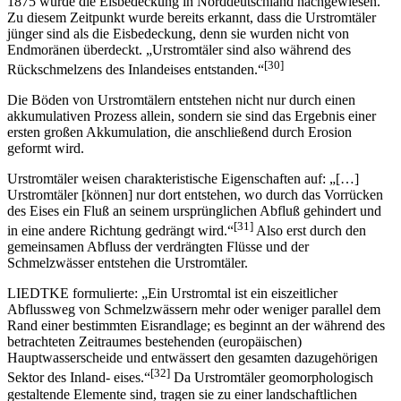
1875 wurde die Eisbedeckung in Norddeutschland nachgewiesen.
Zu diesem Zeitpunkt wurde bereits erkannt, dass die Urstromtäler
jünger sind als die Eisbedeckung, denn sie wurden nicht von
Endmoränen überdeckt. „Urstromtäler sind also während des
[30]
Rückschmelzens des Inlandeises entstanden.“
Die Böden von Urstromtälern entstehen nicht nur durch einen
akkumulativen Prozess allein, sondern sie sind das Ergebnis einer
ersten großen Akkumulation, die anschließend durch Erosion
geformt wird.
Urstromtäler weisen charakteristische Eigenschaften auf: „[…]
Urstromtäler [können] nur dort entstehen, wo durch das Vorrücken
des Eises ein Fluß an seinem ursprünglichen Abfluß gehindert und
[31]
in eine andere Richtung gedrängt wird.“
Also erst durch den
gemeinsamen Abfluss der verdrängten Flüsse und der
Schmelzwässer entstehen die Urstromtäler.
LIEDTKE formulierte: „Ein Urstromtal ist ein eiszeitlicher
Abflussweg von Schmelzwässern mehr oder weniger parallel dem
Rand einer bestimmten Eisrandlage; es beginnt an der während des
betrachteten Zeitraumes bestehenden (europäischen)
Hauptwasserscheide und entwässert den gesamten dazugehörigen
[32]
Sektor des Inland- eises.“
Da Urstromtäler geomorphologisch
gestaltende Elemente sind, tragen sie zu einer landschaftlichen