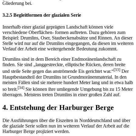
Gliederung bei.
3.2.5 Begleitformen der glazialen Serie
Innerhalb einer glazial geprägten Landschaft können viele
verschiedene Oberflächen- formen auftreten. Dazu gehören zum
Beispiel: Drumlins, Oser, Staubeckenabsätze und Rinnen. An dieser
Stelle wird nur auf die Drumlins eingegangen, da diesen im weiteren
Verlauf der Arbeit eine weitergehende Bedeutung zukommt.
Drumlins sind in dem Bereich einer Endmoränenlandschaft zu
finden. Sie sind „langgestreckte, elliptische Rücken, deren breite
[33]
und steile Seite gegen das anströmende Eis gerichtet war.“
Der
Hauptbestandteil der Drumlins ist Grundmoränenmaterial. In den
meisten Fällen sind sie mehrere hundert Meter lang und in etwa halb
[34]
so breit.
Sie können ihre umliegende Umgebung bis zu 15 Meter
überragen. Meistens treten Drumlins in einer großen Zahl auf.
4. Entstehung der Harburger Berge
Die Ausführungen über die Eiszeiten in Norddeutschland und über
die glaziale Serie sollen nun im weiteren Verlauf der Arbeit auf die
Harburger Berge projiziert werden.