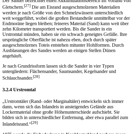
Der Sander bezeichnet einen Akkumulationsbereich im Vorland von
[27]
Gletschern.
Die am Eisrand ausgeschmolzenen Materialien
werden je nach Größe von den Schmelzwässern unterschiedlich
weit weggeführt, wobei die großen Bestandteile unmittelbar vor der
Endmoräne liegen bleiben; feineres Material (Sand) kann weit über
zehn Kilometer transportiert werden. Bis die Sander in ein
Urstromtal münden, haben sie ein schwach geneigtes Gefälle. Ihre
ursprüngliche Oberfläche ist nahezu eben, doch durch später
ausgeschmolzenes Toteis entstehen mitunter Hohlformen. Durch
Ausblasungen des Sandes werden an einigen Stellen Dünen
angehäuft.
Je nach Grundrissform lassen sich die Sander in vier Typen
untergliedern: Flächensander, Saumsander, Kegelsander und
[28]
Schlauchsander.
3.2.4 Urstromtal
„Urstromtäler (Rand- oder Marginaltäler) entwickeln sich immer
dann, wenn sich das Inlandeis in ansteigendes Gelände aus
Lockermaterial ohne große Höhenunterschiede aufschiebt. Sie
bilden sich in unterschiedlicher Entfernung, aber etwa parallel zum
[29]
Inlandeisrand.“