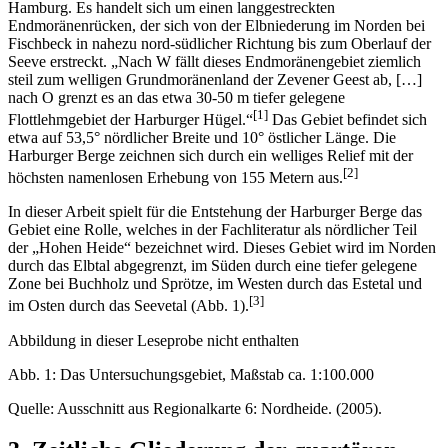
Hamburg. Es handelt sich um einen langgestreckten
Endmoränenrücken, der sich von der Elbniederung im Norden bei
Fischbeck in nahezu nord-südlicher Richtung bis zum Oberlauf der
Seeve erstreckt. „Nach W fällt dieses Endmoränengebiet ziemlich
steil zum welligen Grundmoränenland der Zevener Geest ab, […]
nach O grenzt es an das etwa 30-50 m tiefer gelegene
[1]
Flottlehmgebiet der Harburger Hügel.“
Das Gebiet befindet sich
etwa auf 53,5° nördlicher Breite und 10° östlicher Länge. Die
Harburger Berge zeichnen sich durch ein welliges Relief mit der
[2]
höchsten namenlosen Erhebung von 155 Metern aus.
In dieser Arbeit spielt für die Entstehung der Harburger Berge das
Gebiet eine Rolle, welches in der Fachliteratur als nördlicher Teil
der „Hohen Heide“ bezeichnet wird. Dieses Gebiet wird im Norden
durch das Elbtal abgegrenzt, im Süden durch eine tiefer gelegene
Zone bei Buchholz und Sprötze, im Westen durch das Estetal und
[3]
im Osten durch das Seevetal (Abb. 1).
Abbildung in dieser Leseprobe nicht enthalten
Abb. 1: Das Untersuchungsgebiet, Maßstab ca. 1:100.000
Quelle: Ausschnitt aus Regionalkarte 6: Nordheide. (2005).