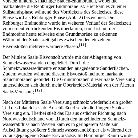
Vorstoß hinterließ mächtige Stauch-endmoränen, wobei die
markanteste die Rehburger Endmoräne ist. Hier kam es zu einer
Stillstandsphase während des Vorrückens des Saaleeises, diese
Phase wird als Rehburger Phase (Abb. 2) bezeichnet. Die
Rehburger Endmoräne wurde im weiteren Verlauf der Saaleeiszeit
vom erneut vorrückenden Eis überfahren, somit ist auf der
Endmoräne heute teilweise eine Grundmoräne zu erkennen.
Während der Saaleiszeit gab es zwischen den einzelnen
[11]
Eisvorstößen mehrere wärmere Phasen.
Der Mittlere Saale-Eisvorstoß wurde mit der Ablagerung von
Schmelzwassersanden eingeleitet. Durch die
Schmelzwassersedimente entstanden ausgedehnte Sanderflächen.
Zudem wurden während diesem Eisvorstoß mehrere markante
Stauchmoränen gebildet. Die Grundmoränen dieser Saale-Vereisung
unterschieden sich durch mehr Oberkreide-Material von der Älteren
[12]
Saale-Vereisung.
Nach der Mittleren Saale-Vereisung schmolz wiederholt ein großer
Teil des Inlandeises ab. Anschließend setzte die Jüngere Saale-
Vereisung ein. Hierbei stieß das Eis aus östlicher Richtung nach
Nordwestdeutschland vor. „Durch den ungehinderten Schmelz-
wasserabfluss nach Westen kam es in geringerem Maße zur
Aufschüttung größerer Schmelzwassersandkörper als während der
vorausgegangenen Saale-Eisvorstöße. Im Hamburger Raum wurde