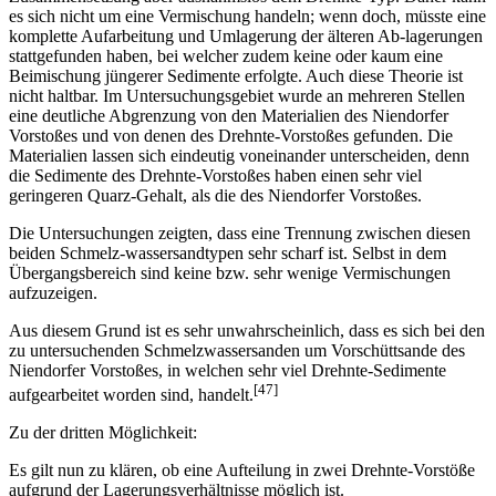
es sich nicht um eine Vermischung handeln; wenn doch, müsste eine
komplette Aufarbeitung und Umlagerung der älteren Ab-lagerungen
stattgefunden haben, bei welcher zudem keine oder kaum eine
Beimischung jüngerer Sedimente erfolgte. Auch diese Theorie ist
nicht haltbar. Im Untersuchungsgebiet wurde an mehreren Stellen
eine deutliche Abgrenzung von den Materialien des Niendorfer
Vorstoßes und von denen des Drehnte-Vorstoßes gefunden. Die
Materialien lassen sich eindeutig voneinander unterscheiden, denn
die Sedimente des Drehnte-Vorstoßes haben einen sehr viel
geringeren Quarz-Gehalt, als die des Niendorfer Vorstoßes.
Die Untersuchungen zeigten, dass eine Trennung zwischen diesen
beiden Schmelz-wassersandtypen sehr scharf ist. Selbst in dem
Übergangsbereich sind keine bzw. sehr wenige Vermischungen
aufzuzeigen.
Aus diesem Grund ist es sehr unwahrscheinlich, dass es sich bei den
zu untersuchenden Schmelzwassersanden um Vorschüttsande des
Niendorfer Vorstoßes, in welchen sehr viel Drehnte-Sedimente
[47]
aufgearbeitet worden sind, handelt.
Zu der dritten Möglichkeit:
Es gilt nun zu klären, ob eine Aufteilung in zwei Drehnte-Vorstöße
aufgrund der Lagerungsverhältnisse möglich ist.