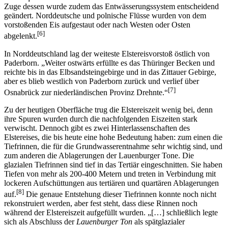
Zuge dessen wurde zudem das Entwässerungssystem entscheidend
geändert. Norddeutsche und polnische Flüsse wurden von dem
vorstoßenden Eis aufgestaut oder nach Westen oder Osten
[6]
abgelenkt.
In Norddeutschland lag der weiteste Elstereisvorstoß östlich von
Paderborn. „Weiter ostwärts erfüllte es das Thüringer Becken und
reichte bis in das Elbsandsteingebirge und in das Zittauer Gebirge,
aber es blieb westlich von Paderborn zurück und verlief über
[7]
Osnabrück zur niederländischen Provinz Drehnte.“
Zu der heutigen Oberfläche trug die Elstereiszeit wenig bei, denn
ihre Spuren wurden durch die nachfolgenden Eiszeiten stark
verwischt. Dennoch gibt es zwei Hinterlassenschaften des
Elstereises, die bis heute eine hohe Bedeutung haben: zum einen die
Tiefrinnen, die für die Grundwasserentnahme sehr wichtig sind, und
zum anderen die Ablagerungen der Lauenburger Tone. Die
glazialen Tiefrinnen sind tief in das Tertiär eingeschnitten. Sie haben
Tiefen von mehr als 200-400 Metern und treten in Verbindung mit
lockeren Aufschüttungen aus tertiären und quartären Ablagerungen
[8]
auf.
Die genaue Entstehung dieser Tiefrinnen konnte noch nicht
rekonstruiert werden, aber fest steht, dass diese Rinnen noch
während der Elstereiszeit aufgefüllt wurden. „[…] schließlich legte
sich als Abschluss der
Lauenburger Ton
als spätglazialer