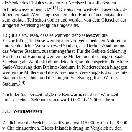
die Senke des Elbtales von den zur Nordsee hin abfließenden
[13]
Schmelzwässern benutzt.“
Die aus dem weitesten Eisvorstoß der
Jüngeren Saale-Vereisung resultierenden Endmoränen entstanden
zum größten Teil schon vorher und wurden von dem Gletscher der
Jüngeren Vereisung lediglich umgestaltet.
Es gilt als erwiesen, dass es während der Saaleeiszeit drei
Eisvorstöße gab. Diese werden aber von verschiedenen Autoren in
unterschiedlicher Weise zu zwei Stadien, das Drehnte-Stadium und
das Warthe-Stadium, zusammengefasst. Für die Gebiete Schleswig-
Holstein und Hamburg werden die Mittlere und die Jüngere Saale-
Vereisung als Warthe-Stadium deklariert, somit entspricht die Ältere
Saale-Vereisung dem Drehnte-Stadium. In Niedersachsen hingegen
werden die Mittlere und die Ältere Saale-Vereisung als das Drehnte-
Stadium bezeichnet und die Jüngere Vereisung gilt als Warthe-
[14]
Stadium.
Nach der Saaleeiszeit folgte die Eemwarmzeit, diese Warmzeit
umfasste einen Zeitraum von etwa 10.000 bis 13.000 Jahren.
3.1.3 Weichseleiszeit
Zeitlich war die Weichseleiszeit von etwa 115.000 v. Chr. bis 8.000
v. Chr. einzuordnen. Dieses Inlandeis drang im Vergleich zu den