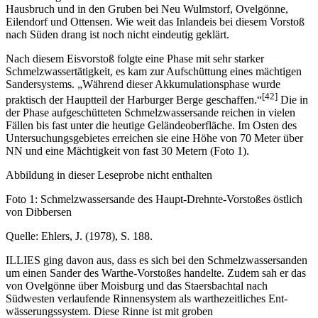
Hausbruch und in den Gruben bei Neu Wulmstorf, Ovelgönne,
Eilendorf und Ottensen. Wie weit das Inlandeis bei diesem Vorstoß
nach Süden drang ist noch nicht eindeutig geklärt.
Nach diesem Eisvorstoß folgte eine Phase mit sehr starker
Schmelzwassertätigkeit, es kam zur Aufschüttung eines mächtigen
Sandersystems. „Während dieser Akkumulationsphase wurde
[42]
praktisch der Hauptteil der Harburger Berge geschaffen.“
Die in
der Phase aufgeschütteten Schmelzwassersande reichen in vielen
Fällen bis fast unter die heutige Geländeoberfläche. Im Osten des
Untersuchungsgebietes erreichen sie eine Höhe von 70 Meter über
NN und eine Mächtigkeit von fast 30 Metern (Foto 1).
Abbildung in dieser Leseprobe nicht enthalten
Foto 1: Schmelzwassersande des Haupt-Drehnte-Vorstoßes östlich
von Dibbersen
Quelle: Ehlers, J. (1978), S. 188.
ILLIES ging davon aus, dass es sich bei den Schmelzwassersanden
um einen Sander des Warthe-Vorstoßes handelte. Zudem sah er das
von Ovelgönne über Moisburg und das Staersbachtal nach
Südwesten verlaufende Rinnensystem als warthezeitliches Ent-
wässerungssystem. Diese Rinne ist mit groben