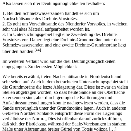
Also lassen sich drei Deutungsmöglichkeiten festhalten:
1. Bei den Schmelzwassersanden handelt es sich um
Nachschüttsande des Drehnte-Vorstoßes.
2. Es geht um Vorschüttsande des Niendorfer Vorstoßes, in welchen
sehr viel altes Material aufgearbeitet worden ist.
3. Im Untersuchungsgebiet liegt eine Zweiteilung des Drehnte-
Vorstoßes vor. Daher liegt eine Drehnte-Grundmoräne unter den
Schmelzwassersanden und eine zweite Drehnte-Grundmoräne liegt
[44]
über den Sanden.
Im weiteren Verlauf wird auf die drei Deutungsmöglichkeiten
eingegangen. Zu der ersten Möglichkeit:
Wie bereits erwähnt, treten Nachschüttsande in Norddeutschland
sehr selten auf. Auch in dem betrachteten Untersuchungsgebiet stellt
die Grundmoräne die letzte Ablagerung dar. Diese ist zwar an vielen
Stellen abgetragen worden, so dass heute Sande an der Oberfläche
zu erkennen sind, aber durch geologische Kartierungen und
Aufschlussuntersuchungen konnte nachgewiesen werden, dass die
Sande ursprünglich unter der Grundmoräne lagen. Auch in anderen
Gebieten Norddeutschlands entspricht diese Form der Lagerungs-
verhältnisse der Norm. „Dies ist offenbar darauf zurückzuführen,
daß sich der Eisrückzug während der Saale-Vereisungen in starkem
Maße unter Abtrennung breiter Gürtel von Toteis vollzog […],