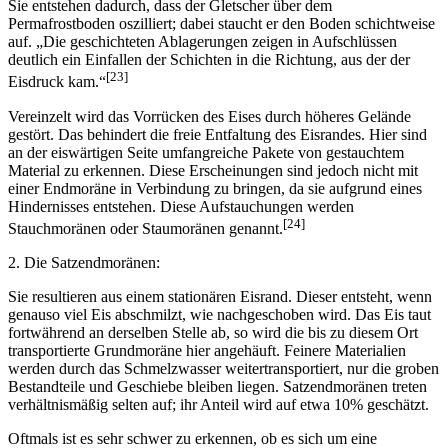
Sie entstehen dadurch, dass der Gletscher über dem
Permafrostboden oszilliert; dabei staucht er den Boden schichtweise
auf. „Die geschichteten Ablagerungen zeigen in Aufschlüssen
deutlich ein Einfallen der Schichten in die Richtung, aus der der
[23]
Eisdruck kam.“
Vereinzelt wird das Vorrücken des Eises durch höheres Gelände
gestört. Das behindert die freie Entfaltung des Eisrandes. Hier sind
an der eiswärtigen Seite umfangreiche Pakete von gestauchtem
Material zu erkennen. Diese Erscheinungen sind jedoch nicht mit
einer Endmoräne in Verbindung zu bringen, da sie aufgrund eines
Hindernisses entstehen. Diese Aufstauchungen werden
[24]
Stauchmoränen oder Staumoränen genannt.
2. Die Satzendmoränen:
Sie resultieren aus einem stationären Eisrand. Dieser entsteht, wenn
genauso viel Eis abschmilzt, wie nachgeschoben wird. Das Eis taut
fortwährend an derselben Stelle ab, so wird die bis zu diesem Ort
transportierte Grundmoräne hier angehäuft. Feinere Materialien
werden durch das Schmelzwasser weitertransportiert, nur die groben
Bestandteile und Geschiebe bleiben liegen. Satzendmoränen treten
verhältnismäßig selten auf; ihr Anteil wird auf etwa 10% geschätzt.
Oftmals ist es sehr schwer zu erkennen, ob es sich um eine