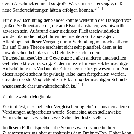
deren Abschmelzen nicht so große Wassermassen erzeugte, daß
[45]
neue Sanderschüttungen hätten erfolgen können.“
Für die Aufschüttung der Sander könnte weiterhin der Transport von
großen Sediment-massen, die am Eisrand austraten, verantwortlich
gewesen sein. Aufgrund einer niedrigen Fließgeschwindigkeit
wurden dann die mitgeführten Sedimente sofort abgelagert.
Allerdings trat dieser Vorgang nur in Verbindung mit noch aktivem
Eis auf. Diese Theorie erscheint nicht sehr plausibel, denn es ist
unwahrscheinlich, dass das Drehnte-Eis sich in dem
Untersuchungsgebiet im Gegensatz zu allen anderen untersuchten
Gebieten aktiv zurückzog. Zudem müsste für eine solche mächtige
Aufschüttung das Vorland des Gletschers eisfrei gewesen sein. Auch
dieser Aspekt scheint fragwürdig. Also kann festgehalten werden,
dass diese erste Möglichkeit zur Erklärung der mächtigen Schmelz-
[46]
wassersande eher unwahrscheinlich ist.
Zu der zweiten Möglichkeit:
Es steht fest, dass bei jeder Vergletscherung ein Teil aus den älteren
Vereisungen aufgearbeitet wurde. Somit sind auch stellenweise
Vermischungen zwischen zwei Schichten festzustellen.
In diesem Fall entsprechen die Schmelzwassersande in ihrer
Zusammensetzung aber ausnahmslos dem Drehnte-Typ. Daher kann