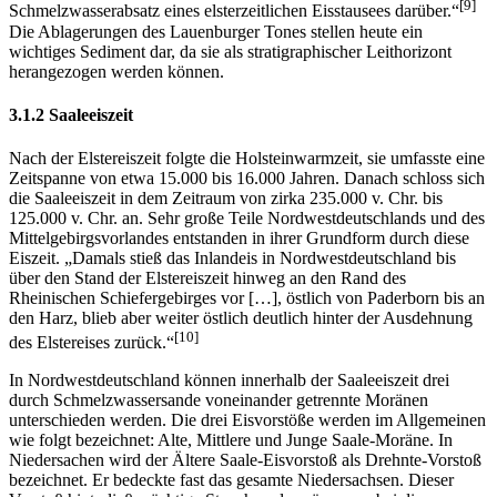
[9]
Schmelzwasserabsatz eines elsterzeitlichen Eisstausees darüber.“
Die Ablagerungen des Lauenburger Tones stellen heute ein
wichtiges Sediment dar, da sie als stratigraphischer Leithorizont
herangezogen werden können.
3.1.2 Saaleeiszeit
Nach der Elstereiszeit folgte die Holsteinwarmzeit, sie umfasste eine
Zeitspanne von etwa 15.000 bis 16.000 Jahren. Danach schloss sich
die Saaleeiszeit in dem Zeitraum von zirka 235.000 v. Chr. bis
125.000 v. Chr. an. Sehr große Teile Nordwestdeutschlands und des
Mittelgebirgsvorlandes entstanden in ihrer Grundform durch diese
Eiszeit. „Damals stieß das Inlandeis in Nordwestdeutschland bis
über den Stand der Elstereiszeit hinweg an den Rand des
Rheinischen Schiefergebirges vor […], östlich von Paderborn bis an
den Harz, blieb aber weiter östlich deutlich hinter der Ausdehnung
[10]
des Elstereises zurück.“
In Nordwestdeutschland können innerhalb der Saaleeiszeit drei
durch Schmelzwassersande voneinander getrennte Moränen
unterschieden werden. Die drei Eisvorstöße werden im Allgemeinen
wie folgt bezeichnet: Alte, Mittlere und Junge Saale-Moräne. In
Niedersachen wird der Ältere Saale-Eisvorstoß als Drehnte-Vorstoß
bezeichnet. Er bedeckte fast das gesamte Niedersachsen. Dieser