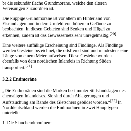
b) die sekundär flache Grundmoräne, welche den älteren
Vereisungen zuzuordnen ist.
Die kuppige Grundmoräne ist vor allem im Hinterland von
Eisrandlagen und in dem Umfeld von höherem Gelände zu
beobachten. In diesen Gebieten sind Senken und Hügel zu
[20]
erkennen, zudem ist das Gewässernetz sehr unregelmäßig.
Eine weitere auffällige Erscheinung sind Findlinge. Als Findlinge
werden Gesteine bezeichnet, die ortsfremd sind und mindestens eine
Länge von einem Meter aufweisen. Diese Gesteine wurden
ebenfalls von dem nordischen Inlandeis in Richtung Süden
[21]
transportiert.
3.2.2 Endmoräne
„Die Endmoränen sind die Marken bestimmter Stillstandslagen des
ehemaligen Inlandeises. Sie sind durch Ablagerungen und
[22]
Aufstauchung am Rande des Gletschers gebildet worden.“
In
Norddeutschland werden die Endmoränen in zwei Haupttypen
unterteilt:
1. Die Stauchendmoränen: