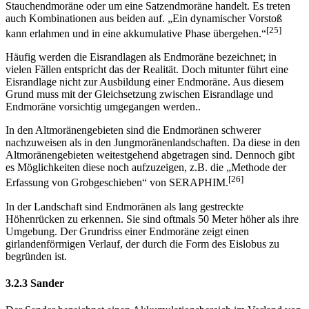
Stauchendmoräne oder um eine Satzendmoräne handelt. Es treten
auch Kombinationen aus beiden auf. „Ein dynamischer Vorstoß
[25]
kann erlahmen und in eine akkumulative Phase übergehen.“
Häufig werden die Eisrandlagen als Endmoräne bezeichnet; in
vielen Fällen entspricht das der Realität. Doch mitunter führt eine
Eisrandlage nicht zur Ausbildung einer Endmoräne. Aus diesem
Grund muss mit der Gleichsetzung zwischen Eisrandlage und
Endmoräne vorsichtig umgegangen werden..
In den Altmoränengebieten sind die Endmoränen schwerer
nachzuweisen als in den Jungmoränenlandschaften. Da diese in den
Altmoränengebieten weitestgehend abgetragen sind. Dennoch gibt
es Möglichkeiten diese noch aufzuzeigen, z.B. die „Methode der
[26]
Erfassung von Grobgeschieben“ von SERAPHIM.
In der Landschaft sind Endmoränen als lang gestreckte
Höhenrücken zu erkennen. Sie sind oftmals 50 Meter höher als ihre
Umgebung. Der Grundriss einer Endmoräne zeigt einen
girlandenförmigen Verlauf, der durch die Form des Eislobus zu
begründen ist.
3.2.3 Sander