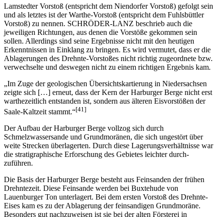
Lamstedter Vorstoß (entspricht dem Niendorfer Vorstoß) gefolgt sein
und als letztes ist der Warthe-Vorstoß (entspricht dem Fuhlsbüttler
Vorstoß) zu nennen. SCHRÖDER-LANZ beschrieb auch die
jeweiligen Richtungen, aus denen die Vorstöße gekommen sein
sollen. Allerdings sind seine Ergebnisse nicht mit den heutigen
Erkenntnissen in Einklang zu bringen. Es wird vermutet, dass er die
Ablagerungen des Drehnte-Vorstoßes nicht richtig zugeordnete bzw.
verwechselte und deswegen nicht zu einem richtigen Ergebnis kam.
„Im Zuge der geologischen Übersichtskartierung in Niedersachsen
zeigte sich […] erneut, dass der Kern der Harburger Berge nicht erst
warthezeitlich entstanden ist, sondern aus älteren Eisvorstößen der
[41]
Saale-Kaltzeit stammt.“
Der Aufbau der Harburger Berge vollzog sich durch
Schmelzwassersande und Grundmoränen, die sich ungestört über
weite Strecken überlagerten. Durch diese Lagerungsverhältnisse war
die stratigraphische Erforschung des Gebietes leichter durch-
zuführen.
Die Basis der Harburger Berge besteht aus Feinsanden der frühen
Drehntezeit. Diese Feinsande werden bei Buxtehude von
Lauenburger Ton unterlagert. Bei dem ersten Vorstoß des Drehnte-
Eises kam es zu der Ablagerung der feinsandigen Grundmoräne.
Besonders gut nachzuweisen ist sie bei der alten Försterei in