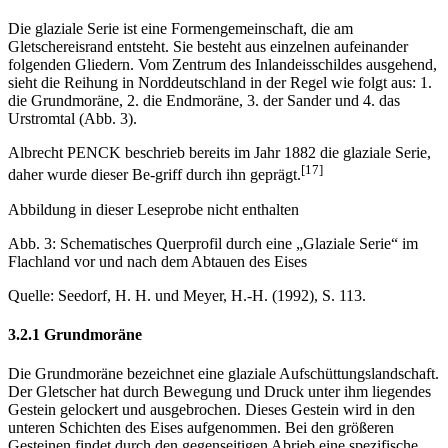
Die glaziale Serie ist eine Formengemeinschaft, die am
Gletschereisrand entsteht. Sie besteht aus einzelnen aufeinander
folgenden Gliedern. Vom Zentrum des Inlandeisschildes ausgehend,
sieht die Reihung in Norddeutschland in der Regel wie folgt aus: 1.
die Grundmoräne, 2. die Endmoräne, 3. der Sander und 4. das
Urstromtal (Abb. 3).
Albrecht PENCK beschrieb bereits im Jahr 1882 die glaziale Serie,
[17]
daher wurde dieser Be-griff durch ihn geprägt.
Abbildung in dieser Leseprobe nicht enthalten
Abb. 3: Schematisches Querprofil durch eine „Glaziale Serie“ im
Flachland vor und nach dem Abtauen des Eises
Quelle: Seedorf, H. H. und Meyer, H.-H. (1992), S. 113.
3.2.1 Grundmoräne
Die Grundmoräne bezeichnet eine glaziale Aufschüttungslandschaft.
Der Gletscher hat durch Bewegung und Druck unter ihm liegendes
Gestein gelockert und ausgebrochen. Dieses Gestein wird in den
unteren Schichten des Eises aufgenommen. Bei den größeren
Gesteinen findet durch den gegenseitigen Abrieb eine spezifische