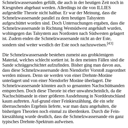
Schmelzwassersanden gefüllt, die auch in der heutigen Zeit noch in
Kiesgruben abgebaut werden. Allerdings ist die von ILLIES
aufgestellte Theorie nicht haltbar. Er war der Meinung, dass die
Schmelzwassersande parallel zu dem heutigen Talsystem
aufgeschüttet worden sind. Doch Untersuchungen ergaben, dass die
Schmelzwassersande in Richtung Westsüdwest angehäuft wurden,
wohingegen das Talsystem aus Nordosten nach Südwesten gelagert
ist. Zudem enden die Schmelzwassersande nicht an der Este,
[43]
sondern sind weiter westlich der Este noch nachzuweisen.
Die Schmelzwassersande bestehen zumeist aus grobkörnigem
Material, welches schlecht sortiert ist. In den meisten Fällen sind die
Sande schräggeschichtet aufzufinden. Bisher ging man davon aus,
dass diese Schmelzwassersande dem Niendorfer Vorstoß zugeordnet
werden müssen. Denn sie werden von einer Drehnte-Moräne
unterlagert und von einer Niendorfer Moräne überlagert. Die
Schmelzwassersande könnten auch so genannten Nachschüttsanden
entsprechen. Doch diese Theorie ist eher unwahrscheinlich, da die
Nachschüttsande in einer größeren Ausdehnung in Norddeutschland
kaum auftreten. Auf-grund einer Feinkieszählung, die ein sehr
überraschendes Ergebnis lieferte, war man dazu angehalten, die
bisherigen Theorien noch einmal zu überdenken. Durch die Fein-
kieszählung wurde deutlich, dass die Schmelzwassersande ein ganz
typisches Drehnte-Spektrum aufweisen.